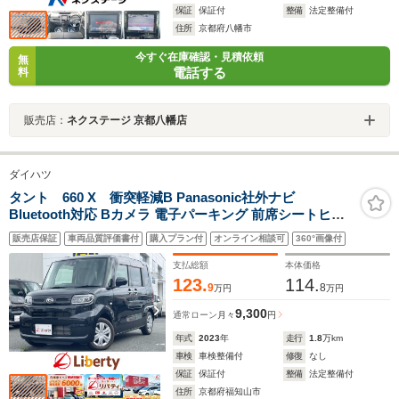
保証
保証付
整備
法定整備付
住所
京都府八幡市
今すぐ在庫確認・見積依頼
無
電話する
料
販売店：
ネクステージ 京都八幡店
ダイハツ
タント 660 X 衝突軽減B Panasonic社外ナビ
Bluetooth対応 Bカメラ 電子パーキング 前席シートヒー
ター LEDヘッドライト 左パワースライドドア スマートキ
販売店保証
車両品質評価書付
購入プラン付
オンライン相談可
360°画像付
ー プッシュスタート アイドリングストップ 障害物センサ
ー
支払総額
本体価格
123.
114.
9
8
万円
万円
9,300
通常ローン
月々
円
年式
2023
年
走行
1.8
万km
車検
車検整備付
修復
なし
保証
保証付
整備
法定整備付
住所
京都府福知山市