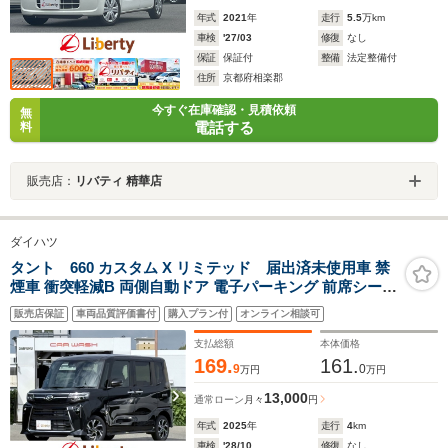
年式
2021
年
走行
5.5
万km
車検
'27/03
修復
なし
保証
保証付
整備
法定整備付
住所
京都府相楽郡
今すぐ在庫確認・見積依頼
無
電話する
料
販売店：
リバティ 精華店
ダイハツ
タント 660 カスタム X リミテッド 届出済未使用車 禁
煙車 衝突軽減B 両側自動ドア 電子パーキング 前席シート
ヒーター アダプティブクルーズコントロール LEDヘッド
販売店保証
車両品質評価書付
購入プラン付
オンライン相談可
ライト スマートキー アイドリングストップ 障害物センサ
ー 純正アルミホイール ETC
支払総額
本体価格
169.
161.
9
0
万円
万円
13,000
通常ローン
月々
円
年式
2025
年
走行
4
km
車検
'28/10
修復
なし