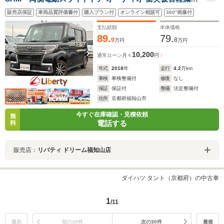
レーキ 純正アルミホイール フォグライト スマートキー
販売店保証
車両品質評価書付
購入プラン付
オンライン相談可
360°画像付
オートハイビーム 運転席シートヒーター オートエアコン
アイドリングストップ ステアリングスイッチ
支払総額
本体価格
89.
79.
9
8
万円
万円
10,200
通常ローン
月々
円
年式
2018
年
走行
4.2
万km
車検
車検整備付
修復
なし
保証
保証付
整備
法定整備付
住所
京都府福知山市
今すぐ在庫確認・見積依頼
無
電話する
料
販売店：
リバティ ドリーム福知山店
ダイハツ タント（京都府）の中古車
1
/11
最初
前の30件
次の30件
最後