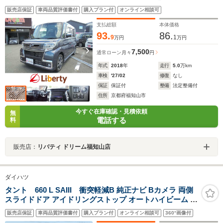
LEDヘッドライト フォグライト 運転席シートヒーター ス
販売店保証
車両品質評価書付
購入プラン付
オンライン相談可
マートキー プッシュスタート アイドリングストップ 純正
アルミホイール
支払総額
本体価格
93.
86.
9
1
万円
万円
7,500
通常ローン
月々
円
年式
2018
年
走行
5.0
万km
車検
'27/02
修復
なし
保証
保証付
整備
法定整備付
住所
京都府福知山市
今すぐ在庫確認・見積依頼
無
電話する
料
販売店：
リバティ ドリーム福知山店
ダイハツ
タント 660 L SAIII 衝突軽減B 純正ナビ Bカメラ 両側
スライドドア アイドリングストップ オートハイビーム ヘ
ッドライトレベライザー ステアリングスイッチ
販売店保証
車両品質評価書付
購入プラン付
オンライン相談可
360°画像付