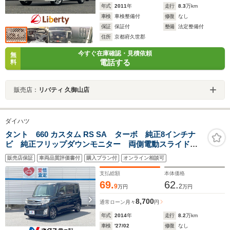
年式
2011
年
走行
8.3
万km
車検
車検整備付
修復
なし
保証
保証付
整備
法定整備付
住所
京都府久世郡
今すぐ在庫確認・見積依頼
無
電話する
料
販売店：
リバティ 久御山店
ダイハツ
タント 660 カスタム RS SA ターボ 純正8インチナ
ビ 純正フリップダウンモニター 両側電動スライドド
ア スマートアシスト バックカメラ ETC
販売店保証
車両品質評価書付
購入プラン付
オンライン相談可
Bluetooth LEDヘッドライト 純正15インチアルミ
支払総額
本体価格
69.
62.
9
2
万円
万円
8,700
通常ローン
月々
円
年式
2014
年
走行
8.2
万km
車検
'27/02
修復
なし