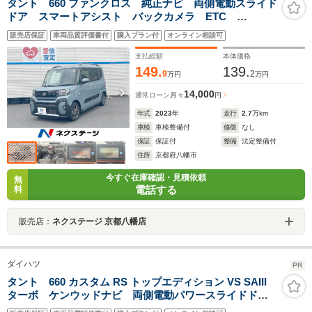
タント 660 ファンクロス 純正ナビ 両側電動スライド
ドア スマートアシスト バックカメラ ETC
Bluetooth LEDヘッドライト LEDフロントフォグ 純
販売店保証
車両品質評価書付
購入プラン付
オンライン相談可
正14インチアルミホイール シートヒーター
支払総額
本体価格
149.
139.
9
2
万円
万円
14,000
通常ローン
月々
円
年式
2023
年
走行
2.7
万km
車検
車検整備付
修復
なし
保証
保証付
整備
法定整備付
住所
京都府八幡市
今すぐ在庫確認・見積依頼
無
電話する
料
販売店：
ネクステージ 京都八幡店
ダイハツ
PR
タント 660 カスタム RS トップエディション VS SAIII
ターボ ケンウッドナビ 両側電動パワースライドド
ア スマートアシスト3 全周囲カメラ ETC