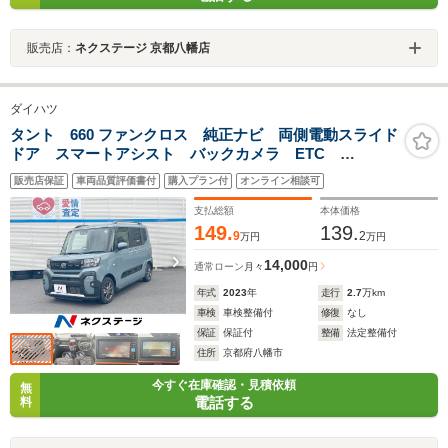
販売店：
ネクステージ 京都八幡店
ダイハツ
タント 660 ファンクロス 純正ナビ 両側電動スライド
ドア スマートアシスト バックカメラ ETC
Bluetooth LEDヘッドライト LEDフロントフォグ 純
販売店保証
車両品質評価書付
購入プラン付
オンライン相談可
正14インチアルミホイール シートヒーター
支払総額
本体価格
149.
139.
9
2
万円
万円
14,000
通常ローン
月々
円
年式
2023
年
走行
2.7
万km
車検
車検整備付
修復
なし
保証
保証付
整備
法定整備付
住所
京都府八幡市
今すぐ在庫確認・見積依頼
無
電話する
料