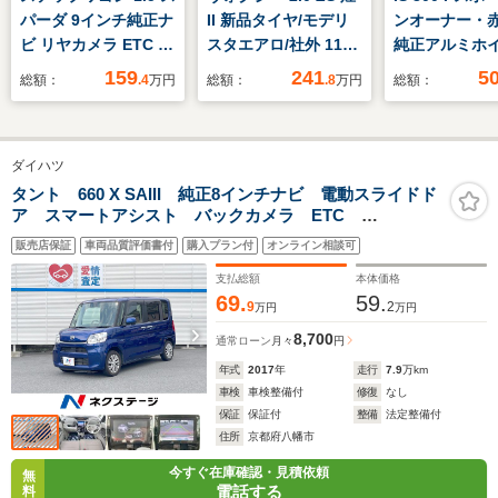
パーダ 9インチ純正ナ
II 新品タイヤ/モデリ
ンオーナー・
ビ リヤカメラ ETC
スタエアロ/社外 11イ
純正アルミホ
両側電動ドア スマ
ンチ メモリーナビ/ト
革シート・電
159
241
5
総額：
.4
万円
総額：
.8
万円
総額：
ートキー いまコレ
ヨタセーフティセン
ト・メモリー
+新品マット付
ス/両側電動スライド
ETC・バック
ドア/車線逸脱防止支
ー・クルーズ
ダイハツ
援システム/ドライブ
ール・スペア
レコーダー 社外/ヘッ
取扱説明書・
タント 660 X SAIII 純正8インチナビ 電動スライドド
ア スマートアシスト バックカメラ ETC
ドランプ LED
ンスノート
Bluetooth 14インチアルミホイール シートヒーター
販売店保証
車両品質評価書付
購入プラン付
オンライン相談可
スマートキー オートライト オートエアコン
支払総額
本体価格
69.
59.
9
2
万円
万円
8,700
通常ローン
月々
円
年式
2017
年
走行
7.9
万km
車検
車検整備付
修復
なし
保証
保証付
整備
法定整備付
住所
京都府八幡市
今すぐ在庫確認・見積依頼
無
電話する
料