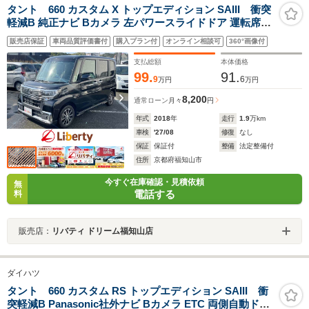
タント 660 カスタム X トップエディション SAIII 衝突
軽減B 純正ナビ Bカメラ 左パワースライドドア 運転席シ
ートヒーター LEDヘッドライト フォグライト スマートキ
販売店保証
車両品質評価書付
購入プラン付
オンライン相談可
360°画像付
ー プッシュスタート アイドリングストップ 純正アルミホ
イール
支払総額
本体価格
99.
91.
9
6
万円
万円
8,200
通常ローン
月々
円
年式
2018
年
走行
1.9
万km
車検
'27/08
修復
なし
保証
保証付
整備
法定整備付
住所
京都府福知山市
今すぐ在庫確認・見積依頼
無
電話する
料
販売店：
リバティ ドリーム福知山店
ダイハツ
タント 660 カスタム RS トップエディション SAIII 衝
突軽減B Panasonic社外ナビ Bカメラ ETC 両側自動ドア