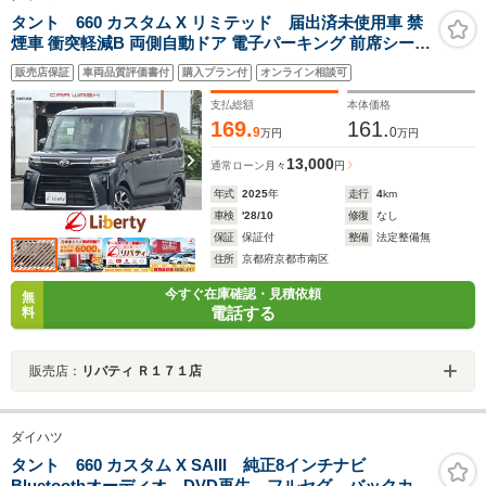
タント 660 カスタム X リミテッド 届出済未使用車 禁
煙車 衝突軽減B 両側自動ドア 電子パーキング 前席シート
ヒーター LEDヘッドライト フォグライト スマートキー
販売店保証
車両品質評価書付
購入プラン付
オンライン相談可
プッシュスタート アイドリングストップ アダプティブク
ルーズコントロール ETC
支払総額
本体価格
169.
161.
9
0
万円
万円
13,000
通常ローン
月々
円
年式
2025
年
走行
4
km
車検
'28/10
修復
なし
保証
保証付
整備
法定整備無
住所
京都府京都市南区
今すぐ在庫確認・見積依頼
無
電話する
料
販売店：
リバティ Ｒ１７１店
ダイハツ
タント 660 カスタム X SAIII 純正8インチナビ
Bluetoothオーディオ DVD再生 フルセグ バックカメ