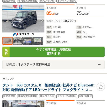
販売店保証
車両品質評価書付
購入プラン付
オンライン相談可
Bluetooth LEDヘッド＆LEDフォグ 純正15インチア
ルミホイール
支払総額
本体価格
85.
75.
9
2
万円
万円
10,700
通常ローン
月々
円
年式
2019
年
走行
9.7
万km
車検
車検整備付
修復
なし
保証
保証付
整備
法定整備付
住所
京都府八幡市
今すぐ在庫確認・見積依頼
無
電話する
料
販売店：
ネクステージ 京都八幡店
ダイハツ
タント 660 カスタム X 衝突軽減B 社外ナビ Bluetooth
対応 両側自動ドア LEDヘッドライト フォグライト スマ
ートキー プッシュスタート アイドリングストップ 障害物
販売店保証
車両品質評価書付
購入プラン付
オンライン相談可
360°画像付
センサー ステアリングスイッチ 純正アルミホイール
支払総額
本体価格