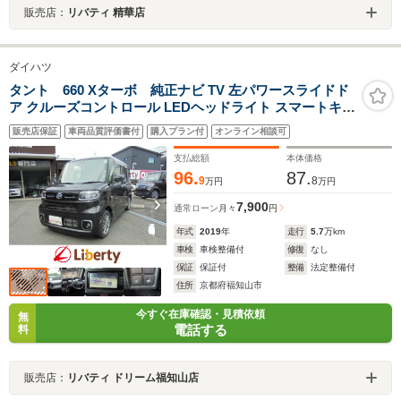
販売店：
リバティ 精華店
ダイハツ
タント 660 Xターボ 純正ナビ TV 左パワースライドド
ア クルーズコントロール LEDヘッドライト スマートキー
プッシュスタート アイドリングストップ 前席シートヒー
販売店保証
車両品質評価書付
購入プラン付
オンライン相談可
ター 電動格納ミラー オートエアコン
支払総額
本体価格
96.
87.
9
8
万円
万円
7,900
通常ローン
月々
円
年式
2019
年
走行
5.7
万km
車検
車検整備付
修復
なし
保証
保証付
整備
法定整備付
住所
京都府福知山市
今すぐ在庫確認・見積依頼
無
電話する
料
販売店：
リバティ ドリーム福知山店