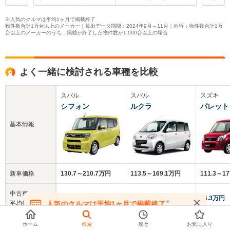
※人気のクルマは平均1ヶ月で掲載終了
物件数合計1万台以上のメーカー｜算出データ期間：2024年9月～11月｜内容：物件数合計1万
台以上のメーカーのうち、掲載が終了した物件数が1,000台以上の場合
よく一緒に検討される車種を比較
スバル
スバル
スズキ
シフォン
ルクラ
パレット
基本情報
新車価格
130.7～210.7万円
113.5～169.1万円
111.3～1
中古車
140.6万円
23.4万円
26.3万円
※
人気のクルマは平均1ヶ月で掲載終了
平均価格
在庫が無くなる前にお問い合わせください
クチコミ
ホーム
検索
履歴
お気に入り
-
3.8
3.9