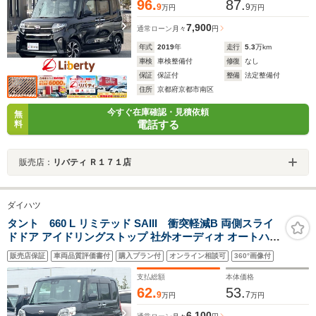
96.
87.
9
9
万円
万円
7,900
通常ローン
月々
円
年式
2019
年
走行
5.3
万km
車検
車検整備付
修復
なし
保証
保証付
整備
法定整備付
住所
京都府京都市南区
今すぐ在庫確認・見積依頼
無
電話する
料
販売店：
リバティ Ｒ１７１店
ダイハツ
タント 660 L リミテッド SAIII 衝突軽減B 両側スライ
ドドア アイドリングストップ 社外オーディオ オートハイ
ビーム ヘッドライトレベライザー
販売店保証
車両品質評価書付
購入プラン付
オンライン相談可
360°画像付
支払総額
本体価格
62.
53.
9
7
万円
万円
6,100