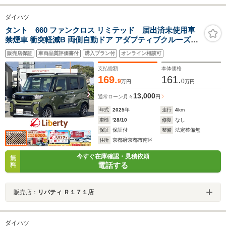
ダイハツ
タント 660 ファンクロス リミテッド 届出済未使用車
禁煙車 衝突軽減B 両側自動ドア アダプティブクルーズコ
ントロール 電子パーキング 前席シートヒーター LEDヘッ
販売店保証
車両品質評価書付
購入プラン付
オンライン相談可
ドライト スマートキー プッシュスタート 障害物センサー
純正アルミホイール
支払総額
本体価格
169.
161.
9
0
万円
万円
13,000
通常ローン
月々
円
年式
2025
年
走行
4
km
車検
'28/10
修復
なし
保証
保証付
整備
法定整備無
住所
京都府京都市南区
今すぐ在庫確認・見積依頼
無
電話する
料
販売店：
リバティ Ｒ１７１店
ダイハツ