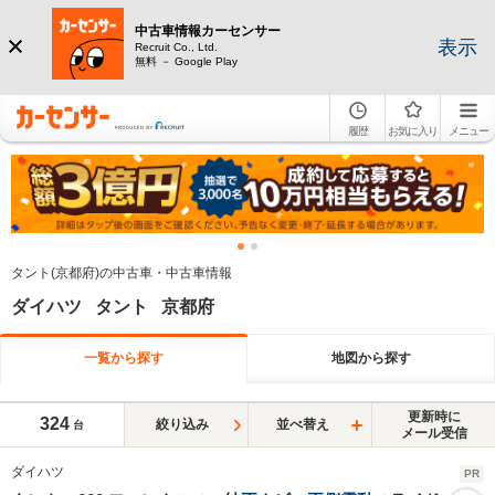
中古車情報カーセンサー
表示
Recruit Co., Ltd.
無料 － Google Play
履歴
お気に入り
メニュー
タント(京都府)の中古車・中古車情報
ダイハツ タント 京都府
一覧から探す
地図から探す
更新時に
324
絞り込み
並べ替え
台
メール受信
ダイハツ
PR