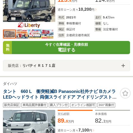
9
9
万円
万円
10,200
通常ローン
月々
円
年式
2021
年
走行
5.4
万km
車検
車検整備付
修復
なし
保証
保証付
整備
法定整備付
住所
京都府京都市南区
今すぐ在庫確認・見積依頼
無
電話する
料
販売店：
リバティ Ｒ１７１店
ダイハツ
タント 660 L 衝突軽減B Panasonic社外ナビ Bカメラ
LEDヘッドライト 両側スライドドア アイドリングストッ
プ 障害物センサー ETC
販売店保証
車両品質評価書付
購入プラン付
オンライン相談可
360°画像付
支払総額
本体価格
89.
82.
9
3
万円
万円
7,100
通常ローン
月々
円