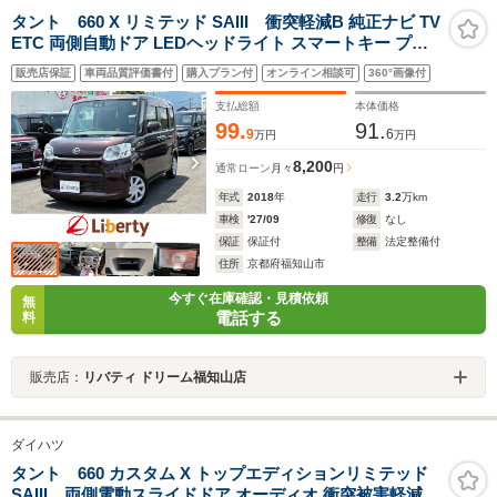
タント 660 X リミテッド SAIII 衝突軽減B 純正ナビ TV
ETC 両側自動ドア LEDヘッドライト スマートキー プッ
シュスタート アイドリングストップ 運転席シートヒータ
販売店保証
車両品質評価書付
購入プラン付
オンライン相談可
360°画像付
ー オートハイビーム 電動格納ミラー オートエアコン
支払総額
本体価格
99.
91.
9
6
万円
万円
8,200
通常ローン
月々
円
年式
2018
年
走行
3.2
万km
車検
'27/09
修復
なし
保証
保証付
整備
法定整備付
住所
京都府福知山市
今すぐ在庫確認・見積依頼
無
電話する
料
販売店：
リバティ ドリーム福知山店
ダイハツ
タント 660 カスタム X トップエディションリミテッド
SAIII 両側電動スライドドア オーディオ 衝突被害軽減ブ