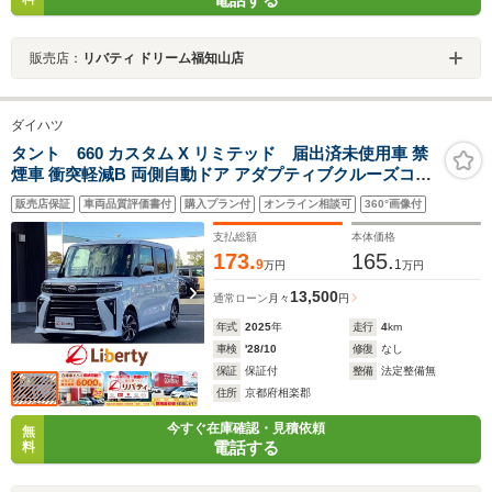
販売店：
リバティ ドリーム福知山店
ダイハツ
タント 660 カスタム X リミテッド 届出済未使用車 禁
煙車 衝突軽減B 両側自動ドア アダプティブクルーズコン
トロール 電子パーキング 前席シートヒーター LEDヘッド
販売店保証
車両品質評価書付
購入プラン付
オンライン相談可
360°画像付
ライト スマートキー プッシュスタート アイドリングスト
ップ 純正アルミホイール
支払総額
本体価格
173.
165.
9
1
万円
万円
13,500
通常ローン
月々
円
年式
2025
年
走行
4
km
車検
'28/10
修復
なし
保証
保証付
整備
法定整備無
住所
京都府相楽郡
今すぐ在庫確認・見積依頼
無
電話する
料