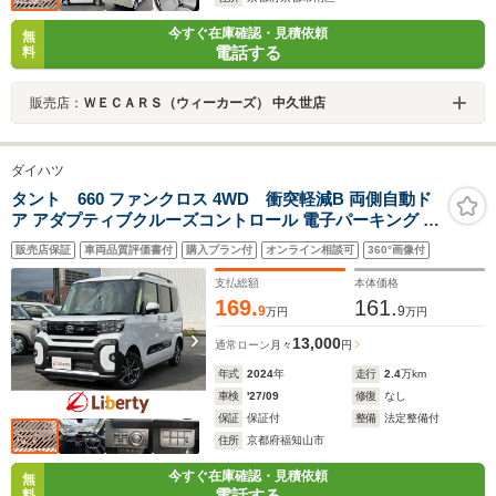
今すぐ在庫確認・見積依頼
無
電話する
料
販売店：
ＷＥＣＡＲＳ（ウィーカーズ） 中久世店
ダイハツ
タント 660 ファンクロス 4WD 衝突軽減B 両側自動ド
ア アダプティブクルーズコントロール 電子パーキング 前
席シートヒーター LEDヘッドライト フォグライト スマー
販売店保証
車両品質評価書付
購入プラン付
オンライン相談可
360°画像付
トキー プッシュスタート アイドリングストップ 純正アル
ミホイール
支払総額
本体価格
169.
161.
9
9
万円
万円
13,000
通常ローン
月々
円
年式
2024
年
走行
2.4
万km
車検
'27/09
修復
なし
保証
保証付
整備
法定整備付
住所
京都府福知山市
今すぐ在庫確認・見積依頼
無
電話する
料