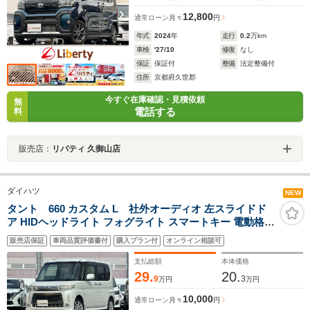
12,800
通常ローン
月々
円
年式
2024
年
走行
0.2
万km
車検
'27/10
修復
なし
保証
保証付
整備
法定整備付
住所
京都府久世郡
今すぐ在庫確認・見積依頼
無
電話する
料
販売店：
リバティ 久御山店
ダイハツ
NEW
タント 660 カスタム L 社外オーディオ 左スライドド
ア HIDヘッドライト フォグライト スマートキー 電動格納
ミラー オートエアコン 純正アルミホイール
販売店保証
車両品質評価書付
購入プラン付
オンライン相談可
支払総額
本体価格
29.
20.
9
3
万円
万円
10,000
通常ローン
月々
円