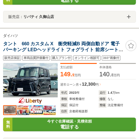
電話する
料
販売店：
リバティ 久御山店
ダイハツ
タント 660 カスタム X 衝突軽減B 両側自動ドア 電子
パーキング LEDヘッドライト フォグライト 前席シートヒ
ーター 障害物センサー スマートキー プッシュスタート
販売店保証
車両品質評価書付
購入プラン付
オンライン相談可
360°画像付
アイドリングストップ 純正アルミホイール オートエアコ
ン
支払総額
本体価格
149.
140.
9
8
万円
万円
12,300
通常ローン
月々
円
年式
2023
年
走行
1.4
万km
車検
車検整備付
修復
なし
保証
保証付
整備
法定整備付
住所
京都府相楽郡
今すぐ在庫確認・見積依頼
無
電話する
料