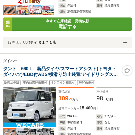
保証
保証付
整備
法定整備無
住所
京都府京都市南区
今すぐ在庫確認・見積依頼
無
電話する
料
販売店：
リバティ Ｒ１７１店
ダイハツ
タント 660 L 新品タイヤ/スマートアシスト(トヨタ・
ダイハツ)/EBD付ABS/横滑り防止装置/アイドリングスト
ップ/エアバッグ 運転席/エアバッグ 助手席/エアバッグ サ
販売店保証
車両品質評価書付
オンライン相談可
360°画像付
イド/パワーウインドウ
支払総額
本体価格
109.
98.
9
3
万円
万円
15,400
通常ローン
月々
円
年式
2021
年
走行
3.7
万km
車検
車検整備付
修復
なし
保証
保証付
整備
法定整備付
住所
京都府京都市南区