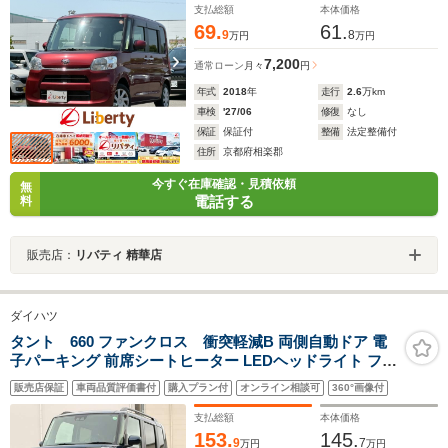
支払総額
本体価格
69.
61.
9
8
万円
万円
7,200
通常ローン
月々
円
年式
2018
年
走行
2.6
万km
車検
'27/06
修復
なし
保証
保証付
整備
法定整備付
住所
京都府相楽郡
今すぐ在庫確認・見積依頼
無
電話する
料
販売店：
リバティ 精華店
ダイハツ
タント 660 ファンクロス 衝突軽減B 両側自動ドア 電
子パーキング 前席シートヒーター LEDヘッドライト フォ
グライト スマートキー プッシュスタート アイドリングス
販売店保証
車両品質評価書付
購入プラン付
オンライン相談可
360°画像付
トップ 障害物センサー オートエアコン 純正アルミホイー
ル
支払総額
本体価格
153.
145.
9
7
万円
万円