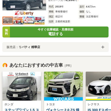
通常ローン
月々
円
年式
2019
年
走行
4.6
万km
車検
車検整備付
修復
なし
保証
保証付
整備
法定整備付
住所
京都府相楽郡
今すぐ在庫確認・見積依頼
無
電話する
料
販売店：
リバティ 精華店
あなたにおすすめの中古車
［PR］
ホンダ
トヨタ
レクサス
ステップワゴン 1.5 ス
ヴォクシー 2.0 ZS 煌
IS 300 Fスポ