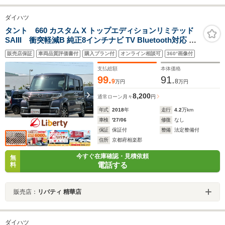
ダイハツ
タント 660 カスタム X トップエディションリミテッド
SAIII 衝突軽減B 純正8インチナビ TV Bluetooth対応 パ
ノラマモニター 両側自動ドア 運転席シートヒーター ETC
販売店保証
車両品質評価書付
購入プラン付
オンライン相談可
360°画像付
LEDヘッドライト フォグライト スマートキー プッシュス
タート アイドリングストップ 純正アルミホイール
支払総額
本体価格
99.
91.
9
8
万円
万円
8,200
通常ローン
月々
円
年式
2018
年
走行
4.2
万km
車検
'27/06
修復
なし
保証
保証付
整備
法定整備付
住所
京都府相楽郡
今すぐ在庫確認・見積依頼
無
電話する
料
販売店：
リバティ 精華店
ダイハツ