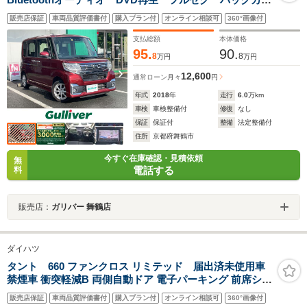
ラ パワースライドドア ドライブレコーダー LEDヘ
販売店保証
車両品質評価書付
購入プラン付
オンライン相談可
360°画像付
ッドライト オートライト ETC スマートキー エコ
アイドル
支払総額
本体価格
95.
90.
8
8
万円
万円
12,600
通常ローン
月々
円
年式
2018
年
走行
6.0
万km
車検
車検整備付
修復
なし
保証
保証付
整備
法定整備付
住所
京都府舞鶴市
今すぐ在庫確認・見積依頼
無
電話する
料
販売店：
ガリバー 舞鶴店
ダイハツ
タント 660 ファンクロス リミテッド 届出済未使用車
禁煙車 衝突軽減B 両側自動ドア 電子パーキング 前席シー
トヒーター アダプティブクルーズコントロール LEDヘッ
販売店保証
車両品質評価書付
購入プラン付
オンライン相談可
360°画像付
ドライト フォグライト スマートキー アイドリングストッ