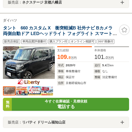
販売店：
ネクステージ 京都八幡店
ダイハツ
タント 660 カスタム X 衝突軽減B 社外ナビ Bカメラ
両側自動ドア LEDヘッドライト フォグライト スマートキ
ー プッシュスタート アイドリングストップ 純正アルミホ
販売店保証
車両品質評価書付
購入プラン付
オンライン相談可
360°画像付
イール
支払総額
本体価格
109.
101.
9
0
万円
万円
年式
2020
年
走行
5.4
万km
車検
車検整備付
修復
なし
保証
保証付
整備
法定整備付
住所
京都府福知山市
今すぐ在庫確認・見積依頼
無
電話する
料
販売店：
リバティ ドリーム福知山店