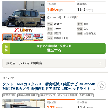
プ 純正アルミホイール
支払総額
本体価格
169.
160.
9
9
万円
万円
13,000
通常ローン
月々
円
年式
2025
年
走行
4
km
車検
'28/10
修復
なし
保証
保証付
整備
法定整備無
住所
京都府久世郡
今すぐ在庫確認・見積依頼
無
電話する
料
販売店：
リバティ 久御山店
ダイハツ
タント 660 カスタム X 衝突軽減B 純正ナビ Bluetooth
対応 TV Bカメラ 両側自動ドア ETC LEDヘッドライト フ
ォグライト スマートキー プッシュスタート アイドリング
販売店保証
車両品質評価書付
購入プラン付
オンライン相談可
360°画像付
ストップ ステアリングスイッチ 純正アルミホイール
支払総額
本体価格
123.
114.