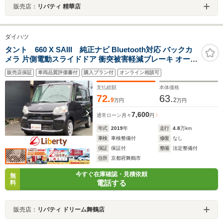
販売店：
リバティ 精華店
ダイハツ
タント 660 X SAIII 純正ナビ Bluetooth対応 バックカ
メラ 片側電動スライドドア 衝突被害軽減ブレーキ オート
ハイビーム シートヒーター スマートキー アイドリングス
販売店保証
車両品質評価書付
購入プラン付
オンライン相談可
トップ 横滑り防止 マニュアルレベリング 電動格納式ミラ
ー
支払総額
本体価格
72.
63.
9
2
万円
万円
7,600
通常ローン
月々
円
年式
2019
年
走行
4.8
万km
車検
車検整備付
修復
なし
保証
保証付
整備
法定整備付
住所
京都府舞鶴市
今すぐ在庫確認・見積依頼
無
電話する
料
販売店：
リバティ ドリーム舞鶴店