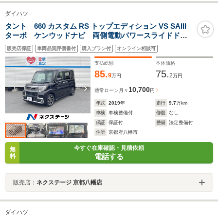
ダイハツ
タント 660 カスタム RS トップエディション VS SAIII
ターボ ケンウッドナビ 両側電動パワースライドド
ア スマートアシスト3 全周囲カメラ ETC
販売店保証
車両品質評価書付
購入プラン付
オンライン相談可
Bluetooth LEDヘッド＆LEDフォグ 純正15インチア
ルミホイール
支払総額
本体価格
85.
75.
9
2
万円
万円
10,700
通常ローン
月々
円
年式
2019
年
走行
9.7
万km
車検
車検整備付
修復
なし
保証
保証付
整備
法定整備付
住所
京都府八幡市
今すぐ在庫確認・見積依頼
無
電話する
料
販売店：
ネクステージ 京都八幡店
ダイハツ