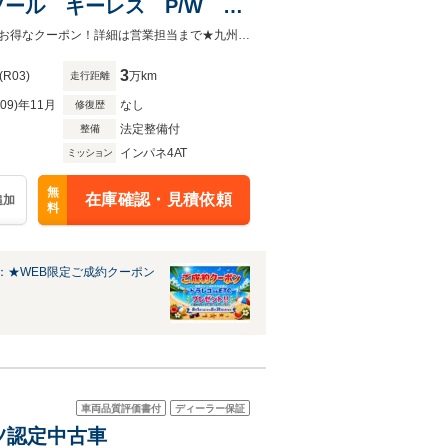
ール キーレス P/W 革
脱警報 LEDヘッドライト
★小郡車輌/総在庫台数400台以上！試乗可能★商談時ご一緒に下廻り点検実施★お得なクーポン！詳細は営業担当まで★九州運輸局指定工場＆自社板金工場完備★レッカー対応★保険代理店★
記録簿
3
(R03)
万km
走行距離
R09)年11月
なし
修復歴
法定整備付
整備
インパネ4AT
ミッション
無
在庫確認・見積依頼
追加
料
：★WEB限定ご成約クーポン
車両品質評価書付
ディーラー保証
ハツ認定中古車