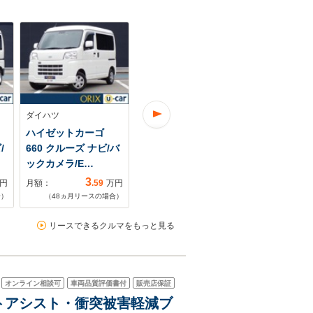
ダイハツ
ダイハツ
ダイハツ
ハイゼットカーゴ
ハイゼットカーゴ
ハイゼット
/
660 クルーズ ナビ/バ
660 デラックス キー
660 デラッ
ックカメラ/E…
レス/ABS/両側…
レス/両側ス
3
3
円
月額：
.59
万円
月額：
.97
万円
月額：
合）
（
48
ヵ月リースの場合）
（
48
ヵ月リースの場合）
（
48
ヵ月リ
リースできるクルマをもっと見る
オンライン相談可
車両品質評価書付
販売店保証
マートアシスト・衝突被害軽減ブ