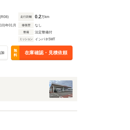
0.2
(R08)
万km
走行距離
R10)年01月
なし
修復歴
法定整備付
整備
インパネ5MT
ミッション
無
在庫確認・見積依頼
追加
料