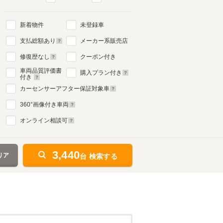
新着物件
未登録車
支払総額あり
メーカー系販売店
修復歴なし
クーポン付き
車両品質評価書
購入プラン付き
付き
カーセンサーアフター保証対象車
360
°画像付き車両
オンライン相談可
3,440
リア
台 検索する