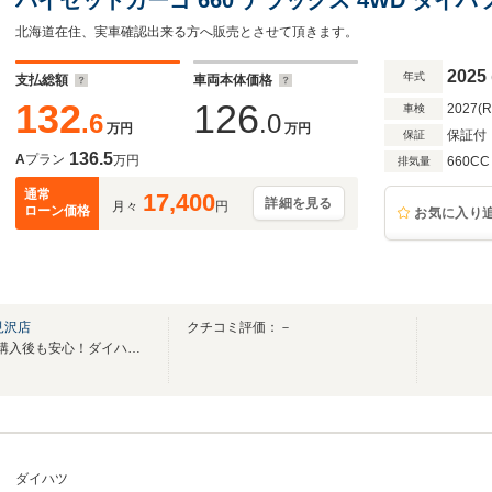
北海道在住、実車確認出来る方へ販売とさせて頂きます。
2025
年式
支払総額
車両本体価格
132
126
2027(
車検
.6
.0
万円
万円
保証付
保証
136.5
A
プラン
万円
660CC
排気量
通常
17,400
詳細を見る
月々
円
ローン価格
お気に入り
見沢店
クチコミ評価：－
全道１7店舗のネットワークで購入後も安心！ダイハツ北海道販売にお任せ下さい！
ダイハツ