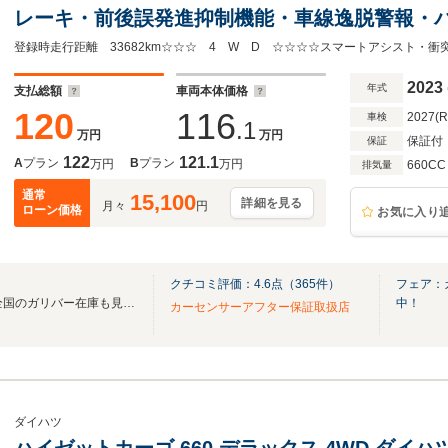
レーキ・前後誤発進抑制機能・車線逸脱警報・
ーター・横滑り防止・アイドリングストップ・キ
ンチホイールあり
2023
年式
支払総額
車両本体価格
120
116
2027(
車検
.1
万円
万円
保証付
保証
122
121.1
A
プラン
B
プラン
万円
万円
660CC
排気量
通常
15,100
詳細を見る
月々
円
ローン価格
お気に入り
クチコミ評価：
4.6
点（
365
件）
フェア：
無料電話は24時間ご案内！！全国のガリバー在庫も見たい方は一括照会が可能です！
中！
カーセンサーアフター保証取扱店
ダイハツ
ハイゼットカーゴ 660 デラックス 4WD ダイ