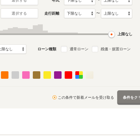
〜
年式
選択する
〜
走行距離
選択する
初代
2月～2021年11
1999年1月～2004年11月
デル
生産モデル
上限なし
ローン種類
通常ローン
残価・据置ローン
この条件で新着メールを受け取る
条件をク