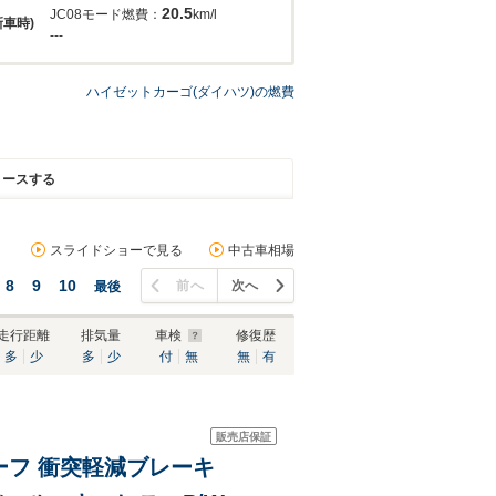
20.5
JC08モード燃費：
km/l
新車時)
---
ハイゼットカーゴ(ダイハツ)の燃費
リースする
スライドショーで見る
中古車相場
8
9
10
前へ
次へ
最後
走行距離
排気量
車検
修復歴
多
少
多
少
付
無
無
有
販売店保証
イルーフ 衝突軽減ブレーキ