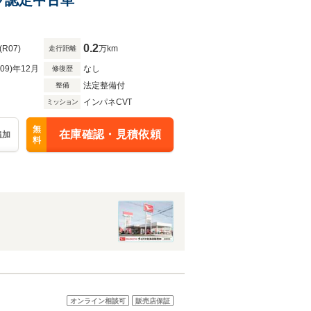
0.2
(R07)
万km
走行距離
R09)年12月
なし
修復歴
法定整備付
整備
インパネCVT
ミッション
無
在庫確認・見積依頼
追加
料
オンライン相談可
販売店保証