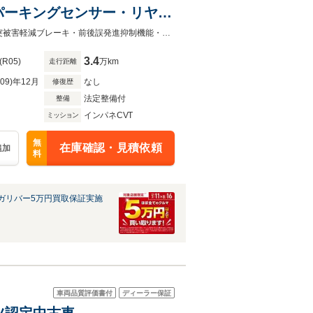
パーキングセンサー・リヤヒ
ーレス・冬タイヤ社外12イ
登録時走行距離 33682km☆☆☆ 4 W D ☆☆☆☆スマートアシスト・衝突被害軽減ブレーキ・前後誤発進抑制機能・車線逸脱警報・パーキングセンサー☆純正ラジオ☆リヤヒーター☆横滑
3.4
(R05)
万km
走行距離
R09)年12月
なし
修復歴
法定整備付
整備
インパネCVT
ミッション
無
在庫確認・見積依頼
追加
料
ガリバー5万円買取保証実施
車両品質評価書付
ディーラー保証
ハツ認定中古車