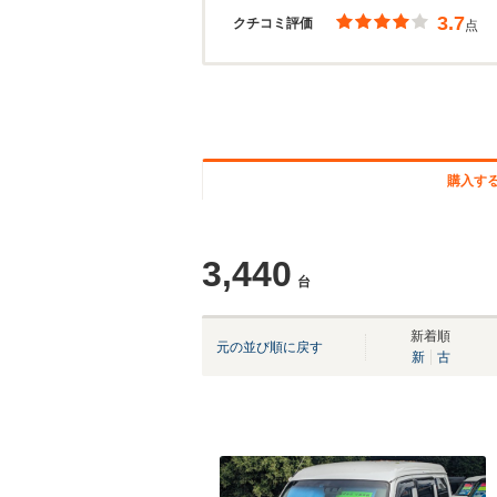
3.7
クチコミ評価
点
購入す
3,440
台
新着順
元の並び順に戻す
新
古