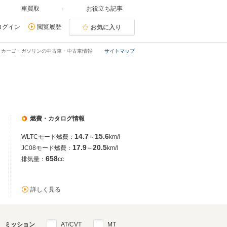
車買取
お役立ち記事
ログイン
閲覧履歴
お気に入り
トカーゴ・ガソリンの中古車・中古車情報
サイトマップ
燃費・カタログ情報
14.7
15.6
WLTCモード燃費：
～
km/l
17.9
20.5
JC08モード燃費：
～
km/l
658
排気量：
cc
詳しく見る
ミッション
AT/CVT
MT