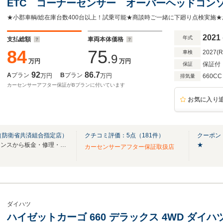
ETC コーナーセンサー オーバーヘッドコンソ
調シートカバー オートハイビーム レーン逸
4人乗 ドアバイザー アイドリングストップ 
2021
年式
支払総額
車両本体価格
84
75
2027(
車検
.9
万円
万円
保証付
保証
92
86.7
A
プラン
B
プラン
万円
万円
660CC
排気量
カーセンサーアフター保証がBプランに付いています
お気に入り
（防衛省共済組合指定店）
クチコミ評価：
5
点（
181
件）
クーポン
クルマの販売・買取、メンテナンスから板金・修理・ドレスアップまでトータルサポート
★
カーセンサーアフター保証取扱店
ダイハツ
ハイゼットカーゴ 660 デラックス 4WD ダイ