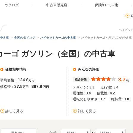
カタログ
中古車販売店
保険/ローン/他
ハイゼッ
中古車
全国のダイハツ
ハイゼットカーゴの中古車
ハイゼットカーゴ・ガソリンの中古車
カーゴ ガソリン（全国）の中古車
価格相場情報
みんなの評価
3.7
124.6
総合評価
平均価格：
点
万円
37.8
387.8
価格帯：
万円～
万円
デザイン:
3.3
走行性:
3.4
居住性:
3.4
積載性:
4.2
運転のしやすさ:
3.7
維持費:
3.8
詳しく見る
詳しく見る