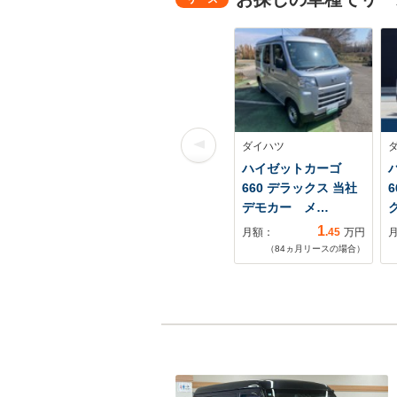
ダイハツ
ハイゼットカーゴ
660 デラックス 当社
デモカー メ…
1
月額：
.45
万円
（
84
ヵ月リースの場合）