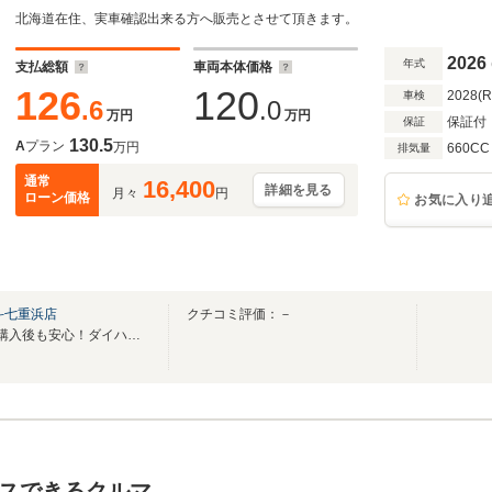
北海道在住、実車確認出来る方へ販売とさせて頂きます。
2026
年式
支払総額
車両本体価格
126
120
2028(
車検
.6
.0
万円
万円
保証付
保証
130.5
A
プラン
万円
660CC
排気量
通常
16,400
詳細を見る
月々
円
ローン価格
お気に入り
斗七重浜店
クチコミ評価：－
全道１7店舗のネットワークで購入後も安心！ダイハツ北海道販売にお任せ下さい！
スできるクルマ