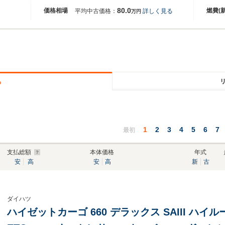
80.0
価格相場
燃費(
平均中古価格：
詳しく見る
万円
る
1
2
3
4
5
6
7
最初
支払総額
本体価格
年式
安
高
安
高
新
古
ダイハツ
ハイゼットカーゴ 660 デラックス SAIII ハ