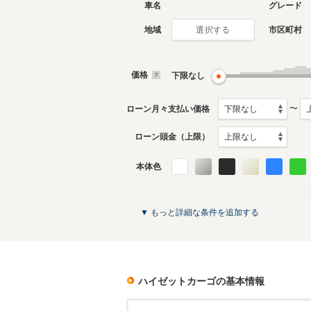
車名
グレード
地域
市区町村
選択する
現行
2代目
2021年12月～生産中
2004年1
月生産モ
価格
下限なし
ハイゼットカーゴのカタログを見る
〜
ローン月々支払い価格
ローン頭金（上限）
本体色
▼ もっと詳細な条件を追加する
ハイゼットカーゴ
の基本情報