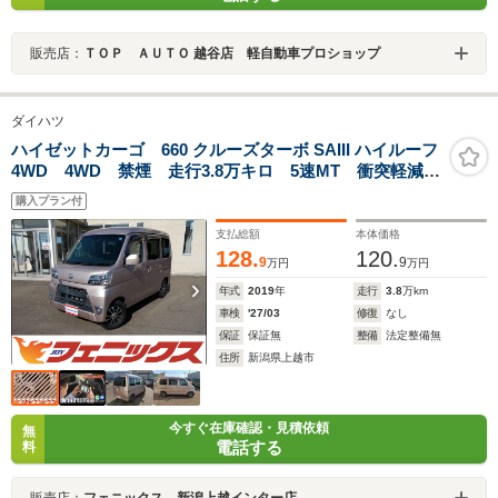
販売店：
ＴＯＰ ＡＵＴＯ 越谷店 軽自動車プロショップ
ダイハツ
ハイゼットカーゴ 660 クルーズターボ SAIII ハイルーフ
4WD 4WD 禁煙 走行3.8万キロ 5速MT 衝突軽減ブ
レーキ オートハイビーム 車線逸脱警報 キーレス
購入プラン付
両側スライドドア 切替4WDスイッチ LEDライト ダ
ンロップグラントレックタイヤ 試乗OK
支払総額
本体価格
128.
120.
9
9
万円
万円
年式
2019
年
走行
3.8
万km
車検
'27/03
修復
なし
保証
保証無
整備
法定整備無
住所
新潟県上越市
今すぐ在庫確認・見積依頼
無
電話する
料
販売店：
フェニックス 新潟上越インター店