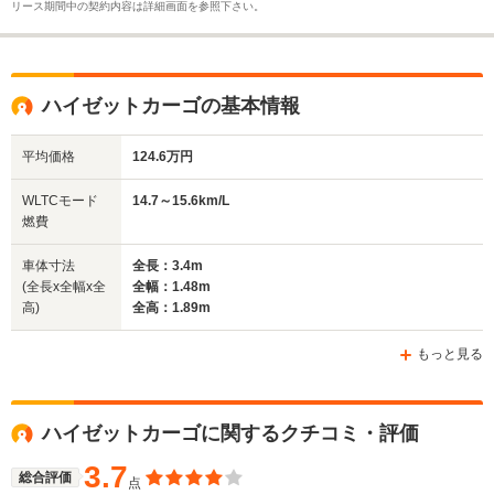
リース期間中の契約内容は詳細画面を参照下さい。
ハイゼットカーゴの基本情報
平均価格
124.6万円
WLTCモード
14.7～15.6km/L
燃費
車体寸法
全長：3.4m
(全長x全幅x全
全幅：1.48m
高)
全高：1.89m
もっと見る
ハイゼットカーゴに関するクチコミ・評価
3.7
総合評価
点