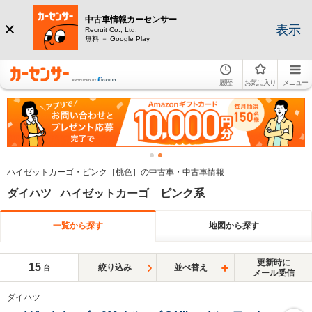
中古車情報カーセンサー
表示
Recruit Co., Ltd.
無料 － Google Play
履歴
お気に入り
メニュー
ハイゼットカーゴ・ピンク［桃色］の中古車・中古車情報
ダイハツ ハイゼットカーゴ ピンク系
一覧から探す
地図から探す
更新時に
15
絞り込み
並べ替え
台
メール受信
ダイハツ