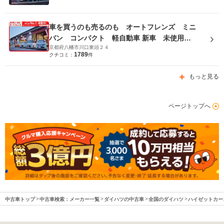
車を買うのも売るのも オートフレンズ ミニ
バン コンパクト 軽自動車 新車 未使用
京都府八幡市川口東頭２４
車 安心販売 高額買取 安心車検 安心整備
1789
クチコミ：
件
専門店
もっと見る
ページトップへ
中古車トップ
中古車検索：メーカー一覧
ダイハツの中古車
全国のダイハツ
ハイゼットカー