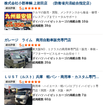
株式会社小郡車輌 上岩田店 （防衛省共済組合指定店）
5
総合評価
点
クルマの販売・買取、メンテナンスから板金・修理・
ドレスアップまでトータルサポート
10
ダイハツ ハイゼットカーゴの
掲載台数
台
39
総掲載数
台
ガレージ ライム 商用自動車販売専門店
5
総合評価
点
東大阪NO．１クラスの商用車専門店！販売・車検～
アフターサービスもオールお任せ！！
8
ダイハツ ハイゼットカーゴの
掲載台数
台
20
総掲載数
台
ＬＵＳＴ（ルスト）兵庫 軽バン・商用車・カスタム専門店 遊ぶ働く車
5
総合評価
点
商用車・ハイエース・軽バン/エブリイ.ハイゼット専
門店！関西・兵庫・大阪・神戸
7
ダイハツ ハイゼットカーゴの
掲載台数
台
60
総掲載数
台