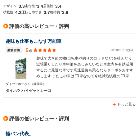
3.3
3.4
3.4
デザイン :
走行性 :
居住性 :
4.2
3.7
3.8
積載性 :
運転しやすさ :
維持費 :
評価の高いレビュー・評判
趣味も仕事もこなす万能車
5
総合評価
2018/08/31投稿
点
趣味で大きめの物(自転車や釣りのロッドなど)を積んだり
近場乗りしたり車中泊を楽しみたいなど車室内を有効活用
するには最適な車です高速道路も乗るならターボをおすす
めします またこの車はFR車なので今絶滅危惧種のFR車を
手軽に味わうのにも良いです
ダイヤッホーさん
（静岡県）
ダイハツ ハイゼットカーゴ
もっと見る
評価の低いレビュー・評判
軽バン代表。