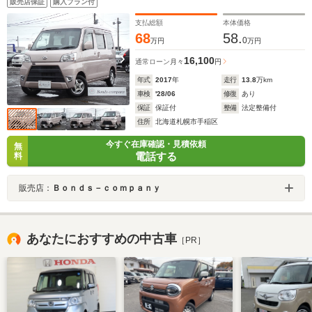
販売店保証
購入プラン付
支払総額
本体価格
68
58.
0
万円
万円
16,100
通常ローン
月々
円
年式
2017
年
走行
13.8
万km
車検
'28/06
修復
あり
保証
保証付
整備
法定整備付
住所
北海道札幌市手稲区
今すぐ在庫確認・見積依頼
無
電話する
料
販売店：
Ｂｏｎｄｓ－ｃｏｍｐａｎｙ
あなたにおすすめの中古車
［PR］