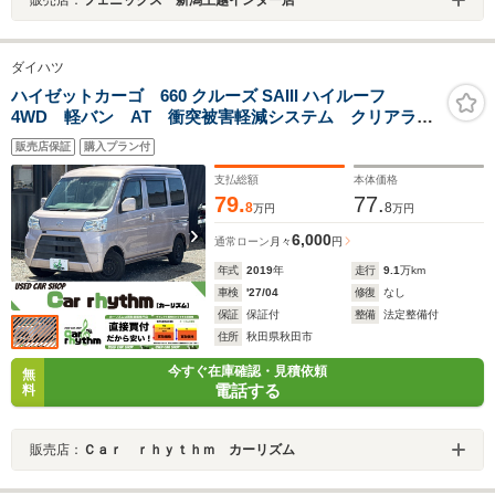
ダイハツ
ハイゼットカーゴ 660 クルーズ SAIII ハイルーフ
4WD 軽バン AT 衝突被害軽減システム クリアラン
スソナー ドライブレコーダー ETC ナビ TV バッ
販売店保証
購入プラン付
クカメラ 両側スライドドア キーレスエントリー ア
イドリングストップ 電動格納ミラー
支払総額
本体価格
79.
77.
8
8
万円
万円
6,000
通常ローン
月々
円
年式
2019
年
走行
9.1
万km
車検
'27/04
修復
なし
保証
保証付
整備
法定整備付
住所
秋田県秋田市
今すぐ在庫確認・見積依頼
無
電話する
料
販売店：
Ｃａｒ ｒｈｙｔｈｍ カーリズム