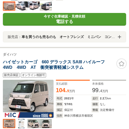
今すぐ在庫確認・見積依頼
電話する
販売店：
車を買うのも売るのも オートフレンズ ミニバン コンパクト 軽自動車 新車 未使用車 安心販売 高額買取 安心車検 安心整備専門店
ダイハツ
ハイゼットカーゴ 660 デラックス SAIII ハイルーフ
4WD 4WD AT 衝突被害軽減システム
販売店保証
オンライン相談可
支払総額
本体価格
104.
99.
9
4
万円
万円
年式
2021
年
走行
2.2
万km
車検
'27/01
修復
なし
保証
保証付
整備
法定整備付
住所
神奈川県横浜市都筑区