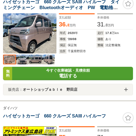
ハイゼットカーゴ 660 クルーズ SAIII ハイルーフ タイ
ミングチェーン Bluetoothオーディオ PW 電動格納
ミラー
支払総額
本体価格
36.
31.
8
8
万円
万円
年式
2020
年
走行
17.8
万km
車検
'28/08
修復
あり
保証
保証無
整備
法定整備無
住所
千葉県野田市
今すぐ在庫確認・見積依頼
無
電話する
料
販売店：
オートショップａｂｌｅ 野田店
ダイハツ
ハイゼットカーゴ 660 クルーズ SAIII ハイルーフ
支払総額
本体価格