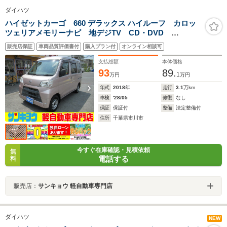
ダイハツ
ハイゼットカーゴ 660 デラックス ハイルーフ カロッ
ツェリアメモリーナビ 地デジTV CD・DVD
Bluetooth接続 ハンズフリー SD録音 アイドリング
販売店保証
車両品質評価書付
購入プラン付
オンライン相談可
ストップ 前側パワーウィンドウ 両側スライドドア
プライバシーガラス キーレス ダブルエアバック
支払総額
本体価格
ABS
93
89.
1
万円
万円
年式
2018
年
走行
3.1
万km
車検
'28/05
修復
なし
保証
保証付
整備
法定整備付
住所
千葉県市川市
今すぐ在庫確認・見積依頼
無
電話する
料
販売店：
サンキョウ 軽自動車専門店
ダイハツ
NEW