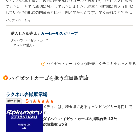
ダイハツの車を購入。現行のモデルはリコールの対象でないと店の方に調べ
てもらい、とても親切に対応してもらいました。納車も同時期に購入（他店)
している他の配送の同業者と比べ、割と早かったです。早く乗れてとてもう
れしいです。
バッファロータカ
購入した販売店：
カーセールスビリーブ
ダイハツ ハイゼットカーゴ
（2023/12購入）
ハイゼットカーゴを扱う販売店クチコミをもっと見る
ハイゼットカーゴを扱う注目販売店
ラクネル岩槻展示場
5
総合評価
点
メティオは、埼玉県にあるキャンピングカー専門店で
す。
12
ダイハツ ハイゼットカーゴの
掲載台数
台
25
総掲載数
台