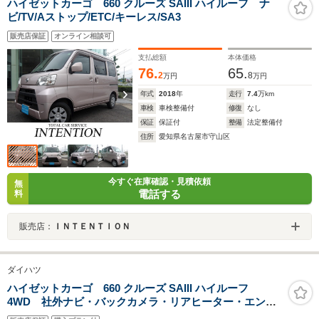
ハイゼットカーゴ 660 クルーズ SAIII ハイルーフ ナ
ビ/TV/Aストップ/ETC/キーレス/SA3
販売店保証
オンライン相談可
支払総額
本体価格
76.
65.
2
8
万円
万円
年式
2018
年
走行
7.4
万km
車検
車検整備付
修復
なし
保証
保証付
整備
法定整備付
住所
愛知県名古屋市守山区
今すぐ在庫確認・見積依頼
無
電話する
料
販売店：
ＩＮＴＥＮＴＩＯＮ
ダイハツ
ハイゼットカーゴ 660 クルーズ SAIII ハイルーフ
4WD 社外ナビ・バックカメラ・リアヒーター・エンジ
ンスターター