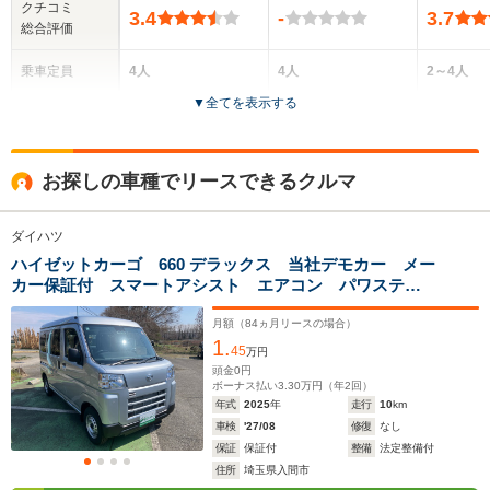
クチコミ
3.4
-
3.7
総合評価
乗車定員
4人
4人
2～4人
▼
全てを表示する
ドア数
5ドア
5ドア
5ドア
全高
全高
全
お探しの車種でリースできるクルマ
1.88m
1.89m
1.
ダイハツ
ハイゼットカーゴ 660 デラックス 当社デモカー メー
全幅
全幅
全
サイズ
カー保証付 スマートアシスト エアコン パワステ
1.48m
1.48m
1.
全長
全長
(全長x全幅x全高)
パワーウインドウ キーレスエントリー 運転席助手席
3.4m
3.4m
3
エアバッグ ABS オートライト 両側スライドドア
月額（
84
ヵ月リースの場合）
1.
オーバーヘッドシェルフ
45
万円
頭金
0
円
ボーナス払い
3.30
万円（年
2
回）
ホイールベース
ホイールベース
ホイー
年式
2025
年
走行
10
km
-m
-m
車検
'27/08
修復
なし
保証
保証付
整備
法定整備付
14.7～15.6km/L
住所
埼玉県入間市
└市街地:13.1～