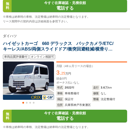
今すぐ在庫確認・見積依頼
無
14.2km/L
WLTCモード
電話する
料
-
└郊外:15.7～
-
燃費
16.7km/L
※車検は納車時の車検、法定整備は納車時の法定整備となります。
└高速道路:14.7～
リース期間中の契約内容は詳細画面を参照下さい。
15.6km/L
ダイハツ
排気量
659cc
0～658cc
656cc
ハイゼットカーゴ 660 デラックス バックカメラ/ETC/
キーレス/ABS/両側スライドドア/衝突回避軽減/横滑り防
駆動方式
FR
FR、4WD、MR
MR、4WD
止装置/アイドリングストップ/PS/PW
車両品質評価書付
オンライン相談可
月額（
48
ヵ月リースの場合）
3.
25
万円
頭金
0
円
ボーナス払いなし
年式
2022
年
走行
3.6
万km
車検
車検整備付
修復
なし
保証
保証付
整備
法定整備付
住所
兵庫県神戸市東灘区
今すぐ在庫確認・見積依頼
無
電話する
料
※車検は納車時の車検、法定整備は納車時の法定整備となります。