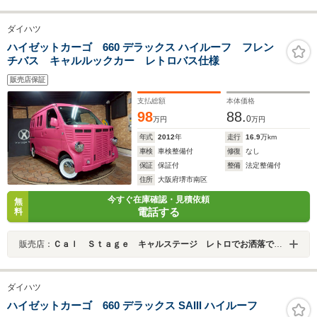
ダイハツ
ハイゼットカーゴ 660 デラックス ハイルーフ フレン
チバス キャルルックカー レトロバス仕様
販売店保証
支払総額
本体価格
98
88.
0
万円
万円
年式
2012
年
走行
16.9
万km
車検
車検整備付
修復
なし
保証
保証付
整備
法定整備付
住所
大阪府堺市南区
今すぐ在庫確認・見積依頼
無
電話する
料
販売店：
Ｃａｌ Ｓｔａｇｅ キャルステージ レトロでお洒落でかわいい車の専門店
ダイハツ
ハイゼットカーゴ 660 デラックス SAIII ハイルーフ