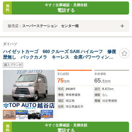
今すぐ在庫確認・見積依頼
無
電話する
料
販売店：
スーパーステーション センター南
ダイハツ
ハイゼットカーゴ 660 クルーズ SAIII ハイルーフ 修復
歴無し バックカメラ キーレス 全席パワーウィンド
ウ 電格ミラー オーバーヘッドコンソール 衝突軽減
購入プラン付
ブレーキ 誤発進抑制 レーンキープアシスト 障害物
センサー LEDオートライト LEDフォグ
支払総額
本体価格
75
65.
5
万円
万円
年式
2018
年
走行
5.3
万km
車検
車検整備無
修復
なし
保証
保証無
整備
法定整備無
住所
埼玉県越谷市
今すぐ在庫確認・見積依頼
無
電話する
料