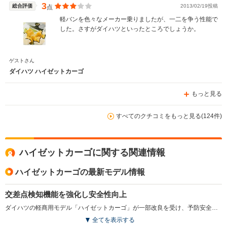
3
総合評価
2013/02/19投稿
点
軽バンを色々なメーカー乗りましたが、一二を争う性能で
した。さすがダイハツといったところでしょうか。
ゲストさん
ダイハツ ハイゼットカーゴ
もっと見る
すべてのクチコミをもっと見る(124件)
ハイゼットカーゴに関する関連情報
ハイゼットカーゴの最新モデル情報
交差点検知機能を強化し安全性向上
ダイハツの軽商用モデル「ハイゼットカーゴ」が一部改良を受け、予防安全機能の強化が図られた。スマートアシストに横断中の自転車検知を追加した他、交差点での右折時対向車両や、右左折時に対向方向から来る歩行者の検知にも対応し、実用域での判断支援を拡充した。さらに人気の高い「LEDパック」を一部グレードで標準採用している。安全性と快適性を両立する改良内容となった。（2026.6）
全てを表示する