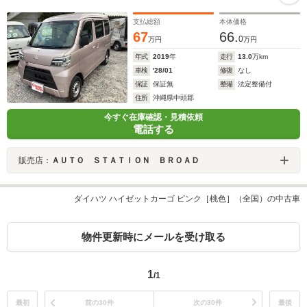
支払総額
本体価格
67
66.
0
万円
万円
年式
2019
年
走行
13.0
万km
車検
'28/01
修復
なし
保証
保証無
整備
法定整備付
住所
沖縄県中頭郡
今すぐ在庫確認・見積依頼
電話する
販売店：
ＡＵＴＯ ＳＴＡＴＩＯＮ ＢＲＯＡＤ
ダイハツ ハイゼットカーゴ ピンク［桃色］（全国）の中古車
物件更新時にメールを受け取る
1
/1
最初
前の30件
次の30件
最後