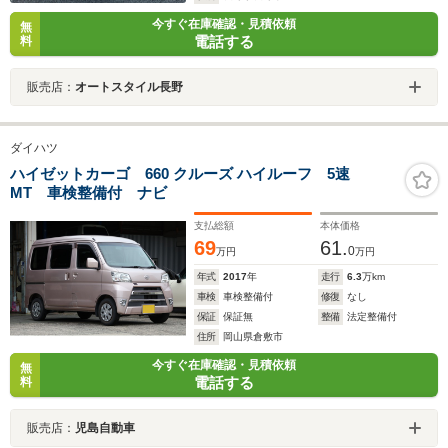
今すぐ在庫確認・見積依頼
無
電話する
料
販売店：
オートスタイル長野
ダイハツ
ハイゼットカーゴ 660 クルーズ ハイルーフ 5速
MT 車検整備付 ナビ
支払総額
本体価格
69
61.
0
万円
万円
年式
2017
年
走行
6.3
万km
車検
車検整備付
修復
なし
保証
保証無
整備
法定整備付
住所
岡山県倉敷市
今すぐ在庫確認・見積依頼
無
電話する
料
販売店：
児島自動車