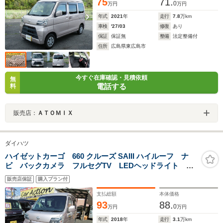
75
71.
0
万円
万円
年式
2021
年
走行
7.8
万km
車検
'27/03
修復
あり
保証
保証無
整備
法定整備付
住所
広島県東広島市
今すぐ在庫確認・見積依頼
無
電話する
料
販売店：
ＡＴＯＭＩＸ
ダイハツ
ハイゼットカーゴ 660 クルーズ SAIII ハイルーフ ナ
ビ バックカメラ フルセグTV LEDヘッドライト
DVD再生 ETC Bluetooth
販売店保証
購入プラン付
支払総額
本体価格
93
88.
0
万円
万円
年式
2018
年
走行
3.1
万km