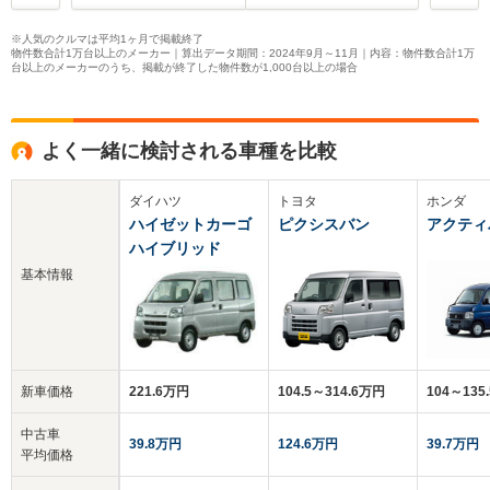
※人気のクルマは平均1ヶ月で掲載終了
物件数合計1万台以上のメーカー｜算出データ期間：2024年9月～11月｜内容：物件数合計1万
台以上のメーカーのうち、掲載が終了した物件数が1,000台以上の場合
よく一緒に検討される車種を比較
ダイハツ
トヨタ
ホンダ
ハイゼットカーゴ
ピクシスバン
アクティ
ハイブリッド
基本情報
新車価格
221.6万円
104.5～314.6万円
104～135
中古車
39.8万円
124.6万円
39.7万円
平均価格