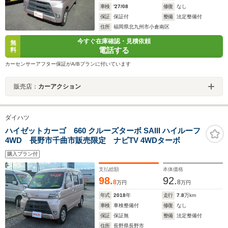
車検
'27/08
修復
なし
保証
保証付
整備
法定整備付
住所
福岡県北九州市小倉南区
今すぐ在庫確認・見積依頼
無
電話する
料
カーセンサーアフター保証がA/Bプランに付いています
販売店：
カーアクション
ダイハツ
ハイゼットカーゴ 660 クルーズターボ SAIII ハイルーフ
4WD 長野市千曲市販売限定 ナビTV 4WDターボ
購入プラン付
支払総額
本体価格
98.
92.
8
8
万円
万円
年式
2018
年
走行
7.8
万km
車検
車検整備付
修復
なし
保証
保証無
整備
法定整備付
住所
長野県長野市