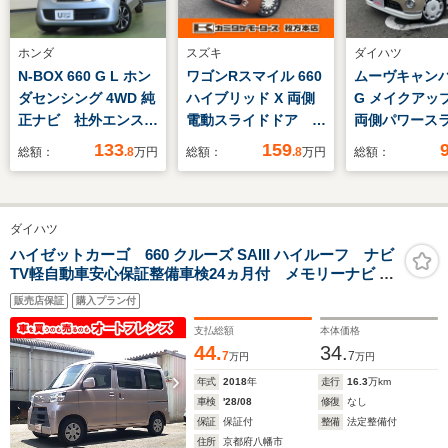
ホンダ
スズキ
ダイハツ
N-BOX 660 G L ホン
ワゴンRスマイル 660
ムーヴキャンバス
ダセンシング 4WD 純
ハイブリッド X 両側
G メイクアップ 
正ナビ 社外エンス
電動スライドドア ク
両側パワース
タ リアカメラ 夏冬
リアランスソナー オ
ア/純正メモリ
133
159
総額：
.8
万円
総額：
.8
万円
総額：
タイヤSET ETC
ートクルーズコントロ
ルセグ/DVD・
ール レーンアシス
CD/Bluetoo
ト 衝突被害軽減シス
カメラ/ドライ
ダイハツ
テム オートライト
ーダー/スマー
LEDヘッドランプ ス
個/保/取
ハイゼットカーゴ 660 クルーズ SAIII ハイルーフ ナビ
TV軽自動車安心保証整備車検24ヵ月付 メモリーナビ フ
マートキー アイドリ
ルセグTV 4速オートマチック レーダーブレーキサポート
ングストップ 電動格
販売店保証
購入プラン付
キープレーンアシスト アイドリングストップ エコアイド
納ミラー
ル 両側スライドドア 車検整備付
支払総額
本体価格
44.
34.
7
7
万円
万円
年式
2018
年
走行
16.3
万km
車検
'28/08
修復
なし
保証
保証付
整備
法定整備付
住所
京都府八幡市