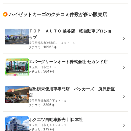
ハイゼットカーゴのクチコミ件数が多い販売店
ＴＯＰ ＡＵＴＯ 越谷店 軽自動車プロショ
ップ
埼玉県越谷市神明町３－４１７－１
10963
クチコミ：
件
エバーグリーンオート株式会社 セカンド店
埼玉県川口市辻１００
5647
クチコミ：
件
届出済未使用車専門店 パッカーズ 所沢新座
店
埼玉県所沢市坂之下１７－１
2206
クチコミ：
件
ホクエツ自動車販売 川口本社
埼玉県川口市芝４４２４－１
1797
クチコミ：
件