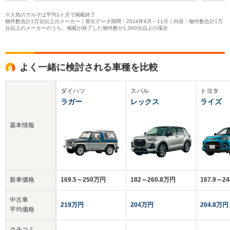
※人気のクルマは平均1ヶ月で掲載終了
物件数合計1万台以上のメーカー｜算出データ期間：2024年9月～11月｜内容：物件数合計1万
台以上のメーカーのうち、掲載が終了した物件数が1,000台以上の場合
よく一緒に検討される車種を比較
ダイハツ
スバル
トヨタ
ラガー
レックス
ライズ
基本情報
新車価格
169.5～250万円
182～260.8万円
167.9～2
中古車
219万円
204万円
204.8万円
平均価格
クチコミ