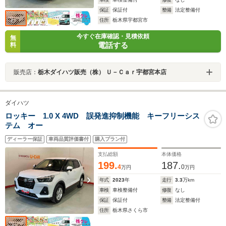
保証
保証付
整備
法定整備付
住所
栃木県宇都宮市
今すぐ在庫確認・見積依頼
無
電話する
料
販売店：
栃木ダイハツ販売（株） Ｕ－Ｃａｒ宇都宮本店
ダイハツ
ロッキー 1.0 X 4WD 誤発進抑制機能 キーフリーシス
テム オー
ディーラー保証
車両品質評価書付
購入プラン付
支払総額
本体価格
199.
187.
4
0
万円
万円
年式
2023
年
走行
3.3
万km
車検
車検整備付
修復
なし
保証
保証付
整備
法定整備付
住所
栃木県さくら市