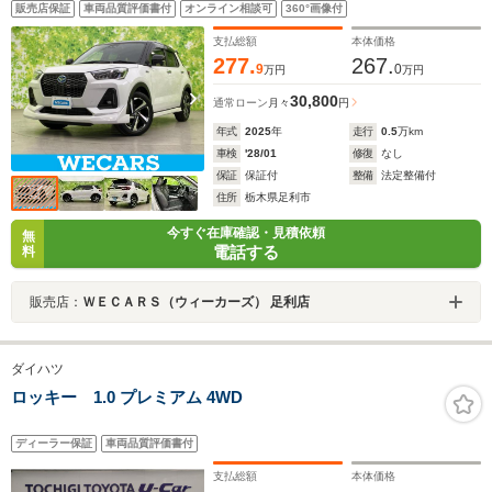
販売店保証
車両品質評価書付
オンライン相談可
360°画像付
ム/シート ハーフレザー/ドライブレコーダー 社外
支払総額
本体価格
277.
267.
9
0
万円
万円
30,800
通常ローン
月々
円
年式
2025
年
走行
0.5
万km
車検
'28/01
修復
なし
保証
保証付
整備
法定整備付
住所
栃木県足利市
今すぐ在庫確認・見積依頼
無
電話する
料
販売店：
ＷＥＣＡＲＳ（ウィーカーズ） 足利店
ダイハツ
ロッキー 1.0 プレミアム 4WD
ディーラー保証
車両品質評価書付
支払総額
本体価格