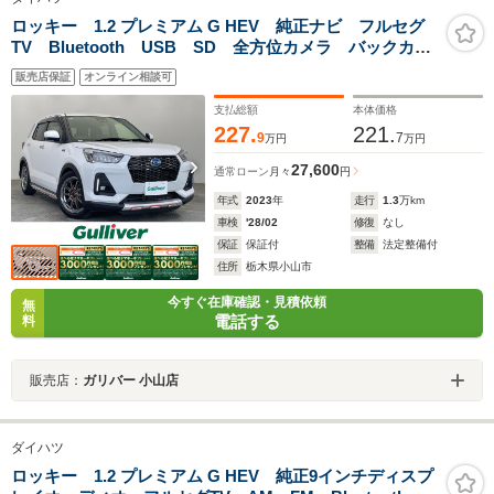
ロッキー 1.2 プレミアム G HEV 純正ナビ フルセグ
TV Bluetooth USB SD 全方位カメラ バックカメ
ラ スマートアシスト 衝突軽減ブレーキ 衝突警報機
販売店保証
オンライン相談可
能 前後誤発進抑制機能 車線逸脱抑制機能 車線逸脱
警報
支払総額
本体価格
227.
221.
9
7
万円
万円
27,600
通常ローン
月々
円
年式
2023
年
走行
1.3
万km
車検
'28/02
修復
なし
保証
保証付
整備
法定整備付
住所
栃木県小山市
今すぐ在庫確認・見積依頼
無
電話する
料
販売店：
ガリバー 小山店
ダイハツ
ロッキー 1.2 プレミアム G HEV 純正9インチディスプ