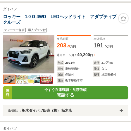
ダイハツ
ロッキー 1.0 G 4WD LEDヘッドライト アダプティブ
クルーズ
ディーラー保証
購入プラン付
支払総額
本体価格
203.
191.
9
5
万円
万円
40,200
通常ローン
月々
円
年式
2021
年
走行
2.7
万km
車検
車検整備付
修復
なし
保証
保証付
整備
法定整備付
住所
栃木県栃木市
今すぐ在庫確認・見積依頼
無
電話する
料
販売店：
栃木ダイハツ販売（株） 栃木店
ダイハツ