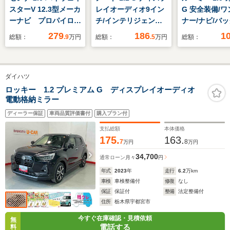
スターV 12.3型メーカ
レイオーディオ9イン
G 安全装備/
ーナビ プロパイロッ
チ/インテリジェント
ナー/ナビ/バ
ト 全周囲カメラ ハ
ルームミラー/エマー
ター/ETC/ク
279
186
1
総額：
.9
万円
総額：
.5
万円
総額：
ンズフリー両側電動ス
ジェンシーブレーキ/
正アルミ/CD・
ライドドア 禁煙車
アラウンドビューモニ
生/両側電動ス
衝突軽減装置 フルセ
ター/車線逸脱防止支
ドア/LED
ダイハツ
グ ETC LEDヘッド
援システム/ヘッドラ
ライト リアオートエ
ンプ LED
ロッキー 1.2 プレミアム G ディスプレイオーディオ
電動格納ミラー
アコン インテリジェ
ントキー
ディーラー保証
車両品質評価書付
購入プラン付
支払総額
本体価格
175.
163.
7
8
万円
万円
34,700
通常ローン
月々
円
年式
2023
年
走行
6.2
万km
車検
車検整備付
修復
なし
保証
保証付
整備
法定整備付
住所
栃木県宇都宮市
今すぐ在庫確認・見積依頼
無
電話する
料