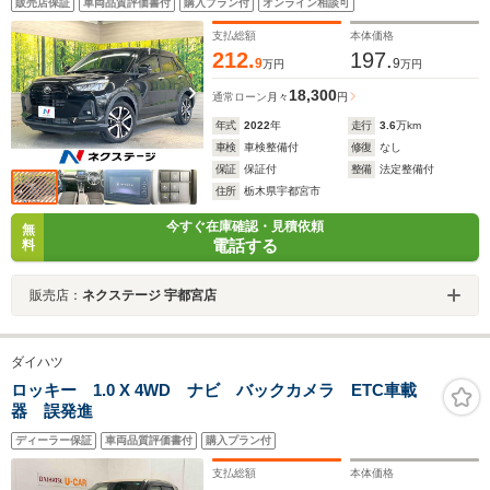
販売店保証
車両品質評価書付
購入プラン付
オンライン相談可
ートハイビーム 車線逸脱警報 オートライト オート
エアコン
支払総額
本体価格
212.
197.
9
9
万円
万円
18,300
通常ローン
月々
円
年式
2022
年
走行
3.6
万km
車検
車検整備付
修復
なし
保証
保証付
整備
法定整備付
住所
栃木県宇都宮市
今すぐ在庫確認・見積依頼
無
電話する
料
販売店：
ネクステージ 宇都宮店
ダイハツ
ロッキー 1.0 X 4WD ナビ バックカメラ ETC車載
器 誤発進
ディーラー保証
車両品質評価書付
購入プラン付
支払総額
本体価格