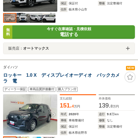
保証
保証付
整備
法定整備付
住所
栃木県小山市
今すぐ在庫確認・見積依頼
無
電話する
料
販売店：
オートマックス
ダイハツ
NEW
ロッキー 1.0 X ディスプレイオーディオ バックカメ
ラ 電
ディーラー保証
車両品質評価書付
購入プラン付
支払総額
本体価格
151.
139.
4
8
万円
万円
年式
2020
年
走行
9.0
万km
車検
車検整備付
修復
なし
保証
保証付
整備
法定整備付
住所
栃木県佐野市