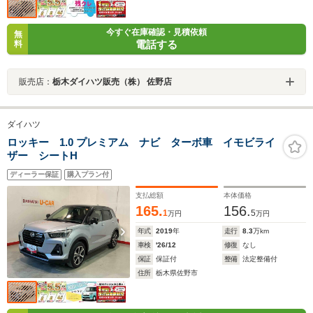
今すぐ在庫確認・見積依頼
無
電話する
料
販売店：
栃木ダイハツ販売（株） 佐野店
ダイハツ
ロッキー 1.0 プレミアム ナビ ターボ車 イモビライ
ザー シートH
ディーラー保証
購入プラン付
支払総額
本体価格
165.
156.
1
5
万円
万円
年式
2019
年
走行
8.3
万km
車検
'26/12
修復
なし
保証
保証付
整備
法定整備付
住所
栃木県佐野市