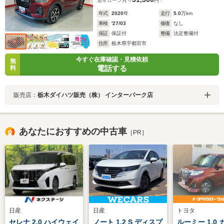
通常ローン
月々
円
年式
2020
年
走行
5.0
万km
車検
'27/03
修復
なし
保証
保証付
整備
法定整備付
住所
栃木県宇都宮市
今すぐ在庫確認・見積依頼
無
電話する
料
販売店：
栃木ダイハツ販売（株） インターパーク店
あなたにおすすめの中古車
［PR］
日産
日産
トヨタ
セレナ 2.0 ハイウェイ
ノート 1.2 S ディスプ
ルーミー 1.0