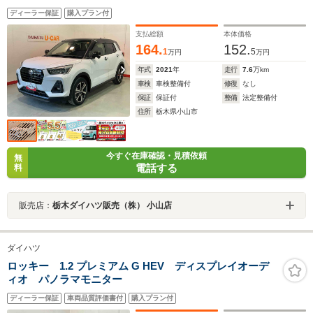
ディーラー保証
購入プラン付
支払総額
本体価格
164.
152.
1
5
万円
万円
年式
2021
年
走行
7.6
万km
車検
車検整備付
修復
なし
保証
保証付
整備
法定整備付
住所
栃木県小山市
今すぐ在庫確認・見積依頼
無
電話する
料
販売店：
栃木ダイハツ販売（株） 小山店
ダイハツ
ロッキー 1.2 プレミアム G HEV ディスプレイオーデ
ィオ パノラマモニター
ディーラー保証
車両品質評価書付
購入プラン付