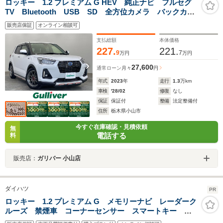
ロッキー 1.2 プレミアム G HEV 純正ナビ フルセグ
TV Bluetooth USB SD 全方位カメラ バックカメ
ラ スマートアシスト 衝突軽減ブレーキ 衝突警報機
販売店保証
オンライン相談可
能 前後誤発進抑制機能 車線逸脱抑制機能 車線逸脱
警報
支払総額
本体価格
227.
221.
9
7
万円
万円
27,600
通常ローン
月々
円
年式
2023
年
走行
1.3
万km
車検
'28/02
修復
なし
保証
保証付
整備
法定整備付
住所
栃木県小山市
今すぐ在庫確認・見積依頼
無
電話する
料
販売店：
ガリバー 小山店
ダイハツ
PR
ロッキー 1.2 プレミアム G メモリーナビ レーダーク
ルーズ 禁煙車 コーナーセンサー スマートキー
LEDヘッド ビルトインETC 純正17インチアルミ オ