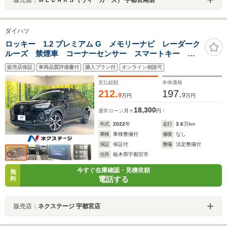
ダイハツ
ロッキー 1.2 プレミアム G メモリーナビ レーダーク
ルーズ 禁煙車 コーナーセンサー スマートキー
LEDヘッド ビルトインETC 純正17インチアルミ オ
販売店保証
車両品質評価書付
購入プラン付
オンライン相談可
ートハイビーム 車線逸脱警報 オートライト オート
エアコン
支払総額
本体価格
212.
197.
9
9
万円
万円
18,300
通常ローン
月々
円
年式
2022
年
走行
3.6
万km
車検
車検整備付
修復
なし
保証
保証付
整備
法定整備付
住所
栃木県宇都宮市
今すぐ在庫確認・見積依頼
無
電話する
料
販売店：
ネクステージ 宇都宮店