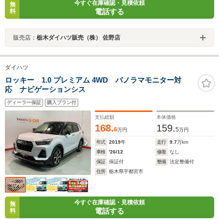
今すぐ在庫確認・見積依頼
無
電話する
料
販売店：
栃木ダイハツ販売（株） 佐野店
ダイハツ
ロッキー 1.0 プレミアム 4WD パノラマモニター対
応 ナビゲーションシス
ディーラー保証
購入プラン付
支払総額
本体価格
168.
159.
6
5
万円
万円
年式
2019
年
走行
9.7
万km
車検
'26/12
修復
なし
保証
保証付
整備
法定整備付
住所
栃木県宇都宮市
今すぐ在庫確認・見積依頼
無
電話する
料