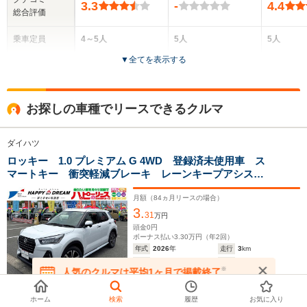
3.3
-
4.4
総合評価
乗車定員
4～5人
5人
5人
▼
全てを表示する
ドア数
3ドア
5ドア
5ドア
全高
全高
全
お探しの車種でリースできるクルマ
1.83m～1.92m
1.62m
1.
ダイハツ
ロッキー 1.0 プレミアム G 4WD 登録済未使用車 ス
全幅
全幅
全
サイズ
マートキー 衝突軽減ブレーキ レーンキープアシス
1.58m～1.78m
1.7m
1
全長
全長
(全長x全幅x全高)
ト オートライト ADB オートエアコン シートヒー
3.66m～4.1m
4m
ター ACC ステアリングスイッチ ワイパーデアイサ
月額（
84
ヵ月リースの場合）
3.
ー フォグライト前後 純正17インチAW
31
万円
頭金
0
円
ボーナス払い
3.30
万円（年
2
回）
ホイールベース
ホイールベース
ホイー
年式
2026
年
走行
3
km
-m
-m
車検
'29/01
修復
なし
※
人気のクルマは平均1ヶ月で掲載終了
保証
保証付
整備
法定整備付
在庫が無くなる前にお問い合わせください
17.4～28.0km/L
17.4～28.
住所
富山県富山市
ホーム
検索
履歴
お気に入り
└市街地:13.4～
└市街地:1