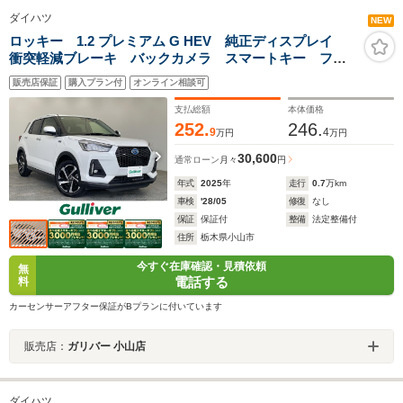
ダイハツ
NEW
ロッキー 1.2 プレミアム G HEV 純正ディスプレイ
衝突軽減ブレーキ バックカメラ スマートキー フル
セグTV
販売店保証
購入プラン付
オンライン相談可
支払総額
本体価格
252.
246.
9
4
万円
万円
30,600
通常ローン
月々
円
年式
2025
年
走行
0.7
万km
車検
'28/05
修復
なし
保証
保証付
整備
法定整備付
住所
栃木県小山市
今すぐ在庫確認・見積依頼
無
電話する
料
カーセンサーアフター保証がBプランに付いています
販売店：
ガリバー 小山店
ダイハツ