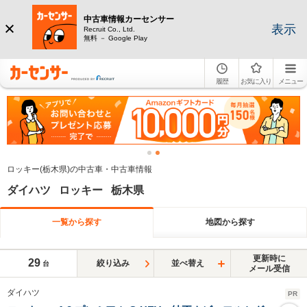
中古車情報カーセンサー
表示
Recruit Co., Ltd.
無料 － Google Play
履歴
お気に入り
メニュー
ロッキー(栃木県)の中古車・中古車情報
ダイハツ ロッキー 栃木県
一覧から探す
地図から探す
更新時に
29
絞り込み
並べ替え
台
メール受信
ダイハツ
PR