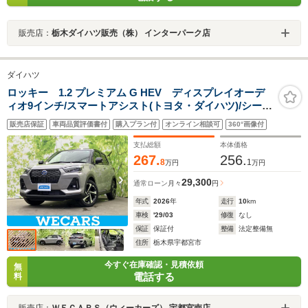
販売店：
栃木ダイハツ販売（株） インターパーク店
ダイハツ
ロッキー 1.2 プレミアム G HEV ディスプレイオーデ
ィオ9インチ/スマートアシスト(トヨタ・ダイハツ)/シート
ヒーター 前席/パノラマモニター/車線逸脱防止支援システ
販売店保証
車両品質評価書付
購入プラン付
オンライン相談可
360°画像付
ム/登録済未使用車/ヘッドランプ LED
支払総額
本体価格
267.
256.
8
1
万円
万円
29,300
通常ローン
月々
円
年式
2026
年
走行
10
km
車検
'29/03
修復
なし
保証
保証付
整備
法定整備無
住所
栃木県宇都宮市
今すぐ在庫確認・見積依頼
無
電話する
料
販売店：
ＷＥＣＡＲＳ（ウィーカーズ） 宇都宮南店