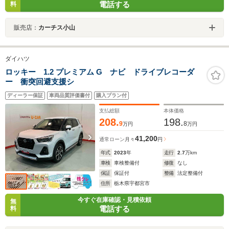
電話する
料
販売店：
カーチス小山
ダイハツ
ロッキー 1.2 プレミアム G ナビ ドライブレコーダ
ー 衝突回避支援シ
ディーラー保証
車両品質評価書付
購入プラン付
支払総額
本体価格
208.
198.
9
8
万円
万円
41,200
通常ローン
月々
円
年式
2023
年
走行
2.7
万km
車検
車検整備付
修復
なし
保証
保証付
整備
法定整備付
住所
栃木県宇都宮市
今すぐ在庫確認・見積依頼
無
電話する
料