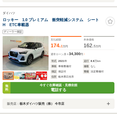
ダイハツ
ロッキー 1.0 プレミアム 衝突軽減システム シート
H ETC車載器
ディーラー保証
支払総額
本体価格
174.
162.
1
5
万円
万円
34,300
通常ローン
月々
円
年式
2021
年
走行
8.8
万km
車検
車検整備付
修復
なし
保証
保証付
整備
法定整備付
住所
栃木県日光市
今すぐ在庫確認・見積依頼
無
電話する
料
販売店：
栃木ダイハツ販売（株） 今市店