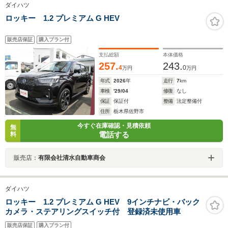
ダイハツ
ロッキー 1.2 プレミアム G HEV
販売店保証
購入プラン付
支払総額
本体価格
257.
243.
4
0
万円
万円
年式
2026
年
走行
7
km
車検
'29/04
修復
なし
保証
保証付
整備
法定整備付
住所
栃木県佐野市
今すぐ在庫確認・見積依頼
無
電話する
料
販売店：
有限会社清水自動車商会
ダイハツ
ロッキー 1.2 プレミアム G HEV 9インチナビ・バック
カメラ・ステアリングスイッチ付 登録済未使用車
販売店保証
購入プラン付