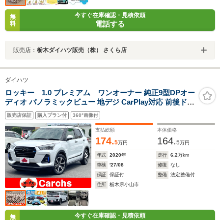
今すぐ在庫確認・見積依頼
無
電話する
料
販売店：
栃木ダイハツ販売（株） さくら店
ダイハツ
ロッキー 1.0 プレミアム ワンオーナー 純正9型DPオー
ディオ パノラミックビュー 地デジ CarPlay対応 前後ドラ
レコ KYBショックアブソーバー クスコタワーバー スマ
販売店保証
購入プラン付
360°画像付
ートアシスト スマートキー LEDヘッドライト ビートソニ
ックTOON X
支払総額
本体価格
174.
164.
5
5
万円
万円
年式
2020
年
走行
6.2
万km
車検
'27/08
修復
なし
保証
保証付
整備
法定整備付
住所
栃木県小山市
今すぐ在庫確認・見積依頼
無