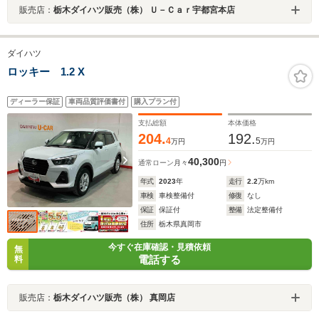
販売店：
栃木ダイハツ販売（株） Ｕ－Ｃａｒ宇都宮本店
ダイハツ
ロッキー 1.2 X
ディーラー保証
車両品質評価書付
購入プラン付
支払総額
本体価格
204.
192.
4
5
万円
万円
40,300
通常ローン
月々
円
年式
2023
年
走行
2.2
万km
車検
車検整備付
修復
なし
保証
保証付
整備
法定整備付
住所
栃木県真岡市
今すぐ在庫確認・見積依頼
無
電話する
料
販売店：
栃木ダイハツ販売（株） 真岡店