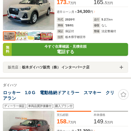
173.
165.
7
5
万円
万円
34,300
通常ローン
月々
円
年式
2020
年
走行
5.2
万km
車検
'28/01
修復
なし
保証
保証付
整備
法定整備付
住所
栃木県宇都宮市
今すぐ在庫確認・見積依頼
無
電話する
料
販売店：
栃木ダイハツ販売（株） インターパーク店
ダイハツ
ロッキー 1.0 G 電動格納ドアミラー スマキー クリ
アラン
ディーラー保証
車両品質評価書付
購入プラン付
支払総額
本体価格
158.
149.
7
5
万円
万円
31,300