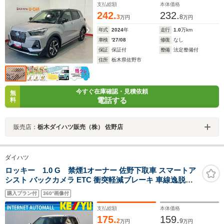
支払総額
本体価格
242.
232.
3
8
万円
万円
年式
2024
年
走行
1.0
万km
車検
'27/08
修復
なし
保証
保証付
整備
法定整備付
住所
栃木県佐野市
今すぐ在庫確認・見積依頼
無
電話する
料
販売店：
栃木ダイハツ販売（株） 佐野店
ダイハツ
ロッキー 1.0 G 禁煙1オーナー 佐野下取車 スマートア
シスト バックカメラ ETC 衝突軽減ブレーキ 車線逸脱警
告 レーンキープ 純正ナビ BLETOOTH DVD 地デジ 追従
購入プラン付
360°画像付
クルコン コーナーセンサ LEDライト シートヒータ 取説
保証書
支払総額
本体価格
175.
159.
2
9
万円
万円