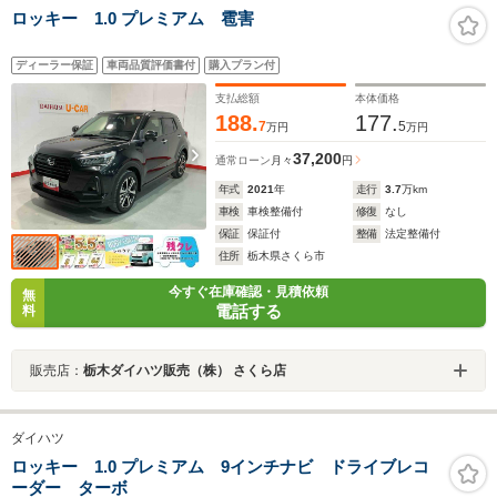
ロッキー 1.0 プレミアム 雹害
ディーラー保証
車両品質評価書付
購入プラン付
支払総額
本体価格
188.
177.
7
5
万円
万円
37,200
通常ローン
月々
円
年式
2021
年
走行
3.7
万km
車検
車検整備付
修復
なし
保証
保証付
整備
法定整備付
住所
栃木県さくら市
今すぐ在庫確認・見積依頼
無
電話する
料
販売店：
栃木ダイハツ販売（株） さくら店
ダイハツ
ロッキー 1.0 プレミアム 9インチナビ ドライブレコ
ーダー ターボ