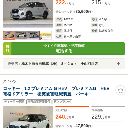
222.
215.
2
0
万円
万円
35,600
通常ローン
月々
円
年式
2020
年
走行
4.0
万km
車検
'27/02
修復
なし
保証
保証付
整備
法定整備付
住所
栃木県小山市
今すぐ在庫確認・見積依頼
無
電話する
料
販売店：
栃木トヨタ自動車（株） Ｕ－Ｃａｒ 小山羽川店
ダイハツ
ロッキー 1.2 プレミアム G HEV プレミアムG HEV
電格ドアミラー 衝突被害軽減装置 パーキ
ディーラー保証
車両品質評価書付
購入プラン付
支払総額
本体価格
240.
229.
6
8
万円
万円
47,500
通常ローン
月々
円