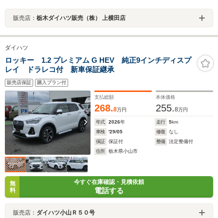
販売店：
栃木ダイハツ販売（株） 上横田店
ダイハツ
ロッキー 1.2 プレミアム G HEV 純正9インチディスプ
レイ ドラレコ付 新車保証継承
販売店保証
購入プラン付
支払総額
本体価格
268.
255.
8
8
万円
万円
年式
2026
年
走行
5
km
車検
'29/05
修復
なし
保証
保証付
整備
法定整備付
住所
栃木県小山市
今すぐ在庫確認・見積依頼
無
電話する
料
販売店：
ダイハツ小山Ｒ５０号