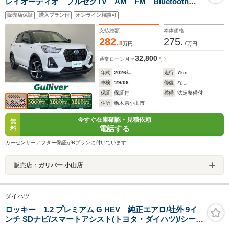
レイオーディオ フルセグTV AM FM Bluetooth
USB HDMI Apple CarPlay Android Auto 全方
販売店保証
購入プラン付
オンライン相談可
位カメラ バックカメラ スマートアシスト
支払総額
本体価格
282.
275.
8
7
万円
万円
32,800
通常ローン
月々
円
年式
2026
年
走行
7
km
車検
'29/06
修復
なし
保証
保証付
整備
法定整備付
住所
栃木県小山市
今すぐ在庫確認・見積依頼
無
電話する
料
カーセンサーアフター保証がBプランに付いています
販売店：
ガリバー 小山店
ダイハツ
ロッキー 1.2 プレミアム G HEV 純正エアロ/社外 9イ
ンチ SDナビ/スマートアシスト(トヨタ・ダイハツ)/シート
ヒーター 前席/全方位モニター/車線逸脱防止支援システ