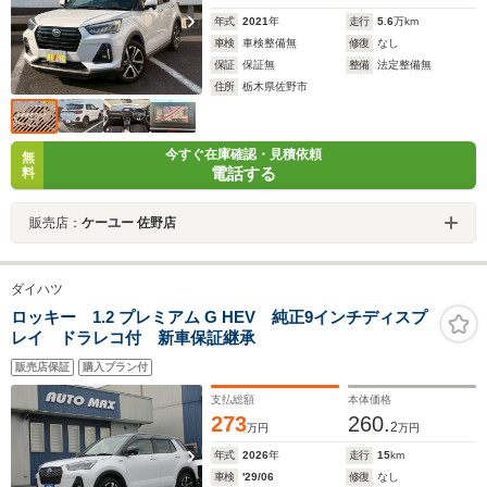
年式
2021
年
走行
5.6
万km
車検
車検整備無
修復
なし
保証
保証無
整備
法定整備無
住所
栃木県佐野市
今すぐ在庫確認・見積依頼
無
電話する
料
販売店：
ケーユー 佐野店
ダイハツ
ロッキー 1.2 プレミアム G HEV 純正9インチディスプ
レイ ドラレコ付 新車保証継承
販売店保証
購入プラン付
支払総額
本体価格
273
260.
2
万円
万円
年式
2026
年
走行
15
km
車検
'29/06
修復
なし