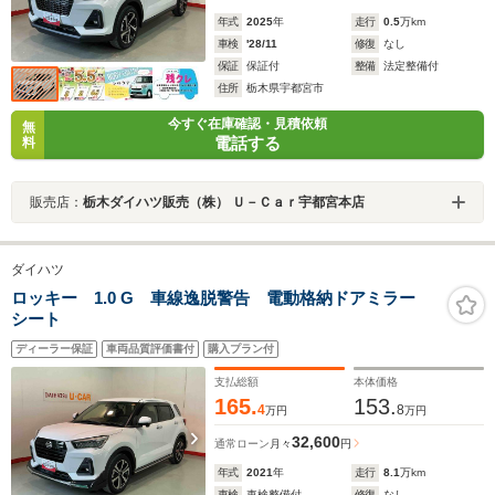
年式
2025
年
走行
0.5
万km
車検
'28/11
修復
なし
保証
保証付
整備
法定整備付
住所
栃木県宇都宮市
今すぐ在庫確認・見積依頼
無
電話する
料
販売店：
栃木ダイハツ販売（株） Ｕ－Ｃａｒ宇都宮本店
ダイハツ
ロッキー 1.0 G 車線逸脱警告 電動格納ドアミラー
シート
ディーラー保証
車両品質評価書付
購入プラン付
支払総額
本体価格
165.
153.
4
8
万円
万円
32,600
通常ローン
月々
円
年式
2021
年
走行
8.1
万km
車検
車検整備付
修復
なし