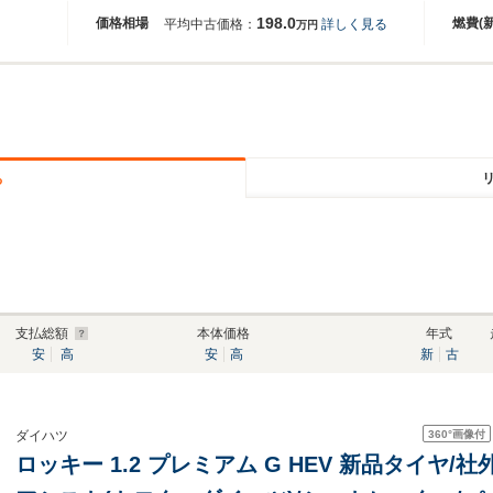
198.0
価格相場
燃費(
平均中古価格：
詳しく見る
万円
る
支払総額
本体価格
年式
安
高
安
高
新
古
360°
画像付
ダイハツ
ロッキー 1.2 プレミアム G HEV 新品タイヤ/社