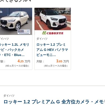
ダイハツ
ダイハツ
ッキー 1.2L メモリ
ロッキー 1.2 プレミ
ナビ・バックカメ
アム G HEV パノラマ
・ETC・Blue…
ビューモニ…
4
3
月額：
.25
万円
月額：
.65
万円
（
60
ヵ月リースの場合）
（
60
ヵ月リースの場合）
ダイハツ
ロッキー 1.2 プレミアム G 全方位カメラ・メモリ