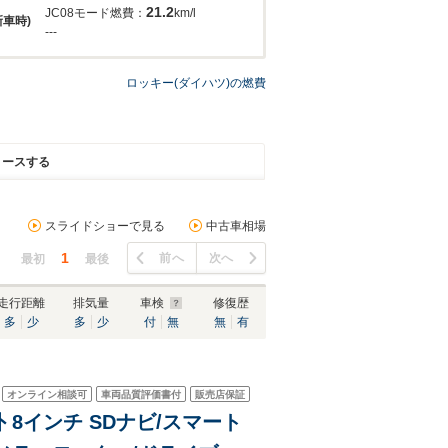
21.2
JC08モード燃費：
km/l
新車時)
---
ロッキー(ダイハツ)の燃費
リースする
スライドショーで見る
中古車相場
1
前へ
次へ
最初
最後
走行距離
排気量
車検
修復歴
多
少
多
少
付
無
無
有
オンライン相談可
車両品質評価書付
販売店保証
外 8インチ SDナビ/スマート