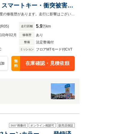
ー・スマートキー・衝突被害軽
ール・LEDライト・オート
ご来店いただき、現車を確認出来る方のみ販売可能です！業販は出来ません。軽度の修復歴があります。走行に影響はございません。★法定整備付きで安心！
5.9
(R05)
万km
走行距離
R10)年02月
あり
修復歴
法定整備付
整備
C
フロアMTモード付CVT
ミッション
無
在庫確認・見積依頼
追加
料
360°
画像付
オンライン相談可
販売店保証
ド 2トーンカラー - 登録済