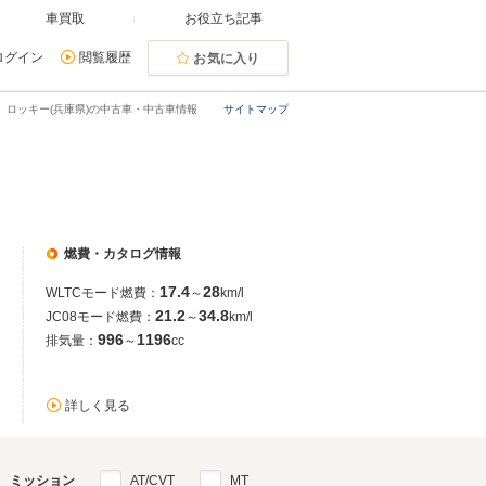
車買取
お役立ち記事
ログイン
閲覧履歴
お気に入り
ロッキー(兵庫県)の中古車・中古車情報
サイトマップ
燃費・カタログ情報
17.4
28
WLTCモード燃費：
～
km/l
21.2
34.8
JC08モード燃費：
～
km/l
996
1196
排気量：
～
cc
詳しく見る
ミッション
AT/CVT
MT