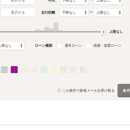
〜
年式
選択する
〜
走行距離
選択する
月～1997年3月
ル
上限なし
ローン種類
通常ローン
残価・据置ローン
この条件で新着メールを受け取る
条