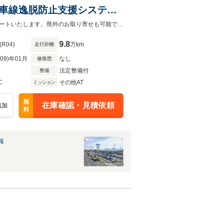
/車線逸脱防止支援システム/
お客様が安心してカーライフをお楽しみいただけるよう社員一同心を込めてサポートいたします。県外のお取り寄せも可能です！是非お気軽にご相談ください。
9.8
(R04)
万km
走行距離
R09)年01月
なし
修復歴
法定整備付
整備
C
その他AT
ミッション
無
在庫確認・見積依頼
追加
料
報