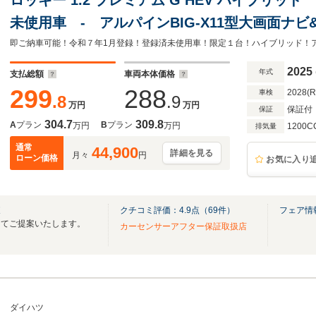
未使用車 - アルパインBIG-X11型大画面ナビ&
CarPlay/AndroidAuto対応&360度ドラ
&ETC車載器&フロアマット付
2025
年式
支払総額
車両本体価格
299
288
2028(
車検
.8
.9
万円
万円
保証付
保証
304.7
309.8
A
プラン
B
プラン
万円
万円
1200C
排気量
通常
44,900
詳細を見る
月々
円
ローン価格
お気に入り
東
クチコミ評価：
4.9
点（
69
件）
フェア情
してご提案いたします。
カーセンサーアフター保証取扱店
ダイハツ