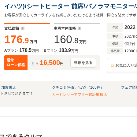
イハツ)/シートヒーター 前席/パノラマモニター
ヘッドランプ LED/USBジャック/Bluetooth接続
2022
年式
支払総額
車両本体価格
176
160
2027(
車検
.9
.8
万円
万円
保証付
保証
178.5
183.9
A
プラン
B
プラン
万円
万円
1200C
排気量
通常
16,500
詳細を見る
月々
円
ローン価格
お気に入り
 加古川店
クチコミ評価：
4.7
点（
105
件）
フェア情
ートさせて頂きます！
カーセンサーアフター保証取扱店
スできるクルマ