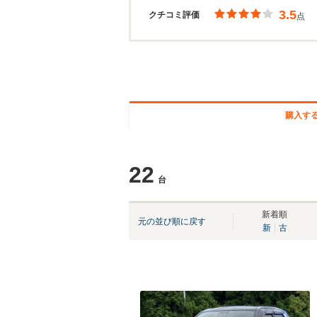
3.5
クチコミ評価
点
購入す
22
台
新着順
元の並び順に戻す
新
古