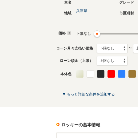
車名
グレード
兵庫県
地域
市区町村
現行
初代
2019年11月～生産中
1990年6
生産モデ
価格
下限なし
ロッキーのカタログを見る
〜
ローン月々支払い価格
ローン頭金（上限）
本体色
▼ もっと詳細な条件を追加する
ロッキー
の基本情報