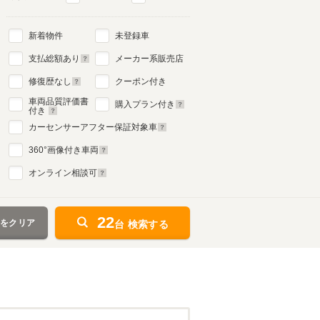
新着物件
未登録車
支払総額あり
メーカー系販売店
修復歴なし
クーポン付き
車両品質評価書
購入プラン付き
付き
カーセンサーアフター保証対象車
360
°画像付き車両
オンライン相談可
22
件をクリア
台 検索する