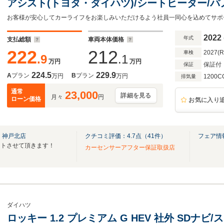
アシスト(トヨタ・ダイハツ)/シートヒーター/
コーダー 社外/ヘッドランプ LED/Bluetooth接
2022
年式
支払総額
車両本体価格
222
212
2027(
車検
.9
.1
万円
万円
保証付
保証
224.5
229.9
A
プラン
B
プラン
万円
万円
1200C
排気量
通常
23,000
詳細を見る
月々
円
ローン価格
お気に入り
 神戸北店
クチコミ評価：
4.7
点（
41
件）
フェア情
ートさせて頂きます！
カーセンサーアフター保証取扱店
ダイハツ
ロッキー 1.2 プレミアム G HEV 社外 SDナ