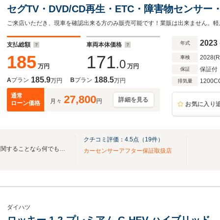
セグTV・DVD/CD再生・ETC・障害物センサ
減ブレーキ・シートヒーター・クルーズコントロ
ライト
2023
年式
支払総額
車両本体価格
185
171
2028(
車検
.0
万円
万円
保証付
保証
185.9
188.5
A
プラン
B
プラン
万円
万円
1200C
排気量
通常
27,800
詳細を見る
月々
円
ローン価格
お気に入り
クチコミ評価：
4.5
点（
19
件）
新車・中古車を問わず、お車に関することなら何でも、エムアンドエムへご相談下さい。
カーセンサーアフター保証取扱店
ダイハツ
ロッキー 1.2 プレミアム G HEV ハイブリッ