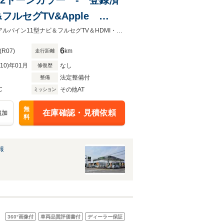
フルセグTV&Apple
イブレコーダー&パノラマモニター
即ご納車可能！令和７年1月登録！登録済未使用車！限定１台！ハイブリッド！アルパイン11型ナビ＆フルセグTV＆HDMI・USB・Bluetooth＆360度ドラレコ＆パノラマモニター＆ETC＆マット付
6
(R07)
km
走行距離
R10)年01月
なし
修復歴
法定整備付
整備
C
その他AT
ミッション
無
在庫確認・見積依頼
追加
料
報
360°
画像付
車両品質評価書付
ディーラー保証