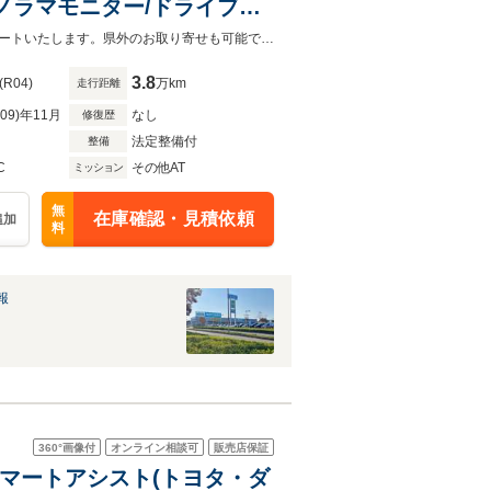
パノラマモニター/ドライブレ
続
お客様が安心してカーライフをお楽しみいただけるよう社員一同心を込めてサポートいたします。県外のお取り寄せも可能です！是非お気軽にご相談ください。
3.8
(R04)
万km
走行距離
R09)年11月
なし
修復歴
法定整備付
整備
C
その他AT
ミッション
無
在庫確認・見積依頼
追加
料
報
360°
画像付
オンライン相談可
販売店保証
ビ/スマートアシスト(トヨタ・ダ