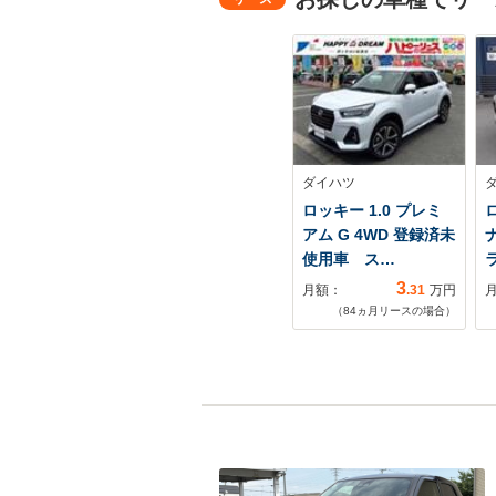
ダイハツ
ロッキー 1.0 プレミ
ロ
アム G 4WD 登録済未
使用車 ス…
ラ
3
月額：
.31
万円
（
84
ヵ月リースの場合）