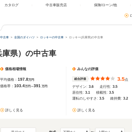
カタログ
中古車販売店
保険/ローン/他
中古車
全国のダイハツ
ロッキーの中古車
ロッキー(兵庫県)の中古車
兵庫県）の中古車
価格相場情報
みんなの評価
3.5
197.8
総合評価
平均価格：
点
万円
103.4
391
価格帯：
万円～
万円
デザイン:
3.6
走行性:
3.5
居住性:
3.1
積載性:
3.5
運転のしやすさ:
3.5
維持費:
3.2
詳しく見る
詳しく見る