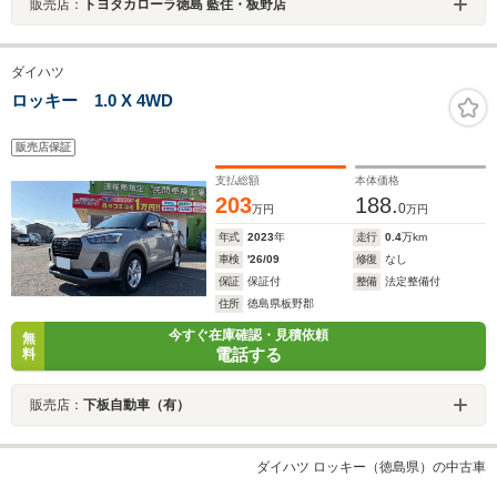
販売店：
トヨタカローラ徳島 藍住・板野店
ダイハツ
ロッキー 1.0 X 4WD
販売店保証
支払総額
本体価格
203
188.
0
万円
万円
年式
2023
年
走行
0.4
万km
車検
'26/09
修復
なし
保証
保証付
整備
法定整備付
住所
徳島県板野郡
今すぐ在庫確認・見積依頼
無
電話する
料
販売店：
下板自動車（有）
ダイハツ ロッキー（徳島県）の中古車