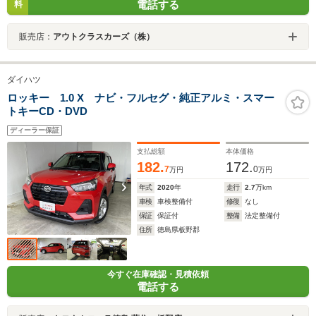
電話する
料
販売店：
アウトクラスカーズ（株）
ダイハツ
ロッキー 1.0 X ナビ・フルセグ・純正アルミ・スマー
トキーCD・DVD
ディーラー保証
支払総額
本体価格
182.
172.
7
0
万円
万円
年式
2020
年
走行
2.7
万km
車検
車検整備付
修復
なし
保証
保証付
整備
法定整備付
住所
徳島県板野郡
今すぐ在庫確認・見積依頼
電話する