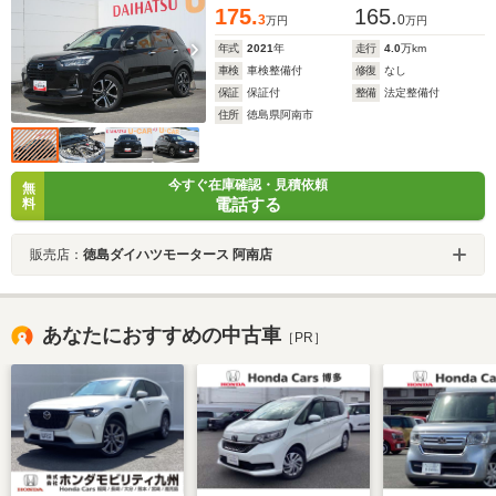
175.
165.
3
0
万円
万円
年式
2021
年
走行
4.0
万km
車検
車検整備付
修復
なし
保証
保証付
整備
法定整備付
住所
徳島県阿南市
今すぐ在庫確認・見積依頼
無
電話する
料
販売店：
徳島ダイハツモータース 阿南店
あなたにおすすめの中古車
［PR］