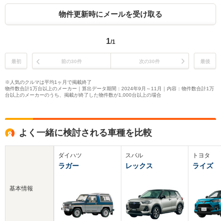
物件更新時にメールを受け取る
1
/1
最初
前の30件
次の30件
最後
※人気のクルマは平均1ヶ月で掲載終了
物件数合計1万台以上のメーカー｜算出データ期間：2024年9月～11月｜内容：物件数合計1万
台以上のメーカーのうち、掲載が終了した物件数が1,000台以上の場合
よく一緒に検討される車種を比較
ダイハツ
スバル
トヨタ
ラガー
レックス
ライズ
基本情報