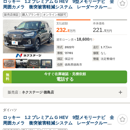
ロッキー 1.2 プレミアム G HEV 9型メモリーナビ 全
周囲カメラ 衝突被害軽減システム レーダークルー
ズ ハーフレザーシート ドラレコ スマートキー
販売店保証
購入プラン付
オンライン相談可
LEDヘッド ETC2.0 純正17インチアルミ オートライ
ト オートエアコン
支払総額
本体価格
232.
221.
8
9
万円
万円
18,600
通常ローン
月々
円
年式
2022
年
走行
1.7
万km
車検
'27/01
修復
なし
保証
保証付
整備
法定整備付
住所
徳島県徳島市
今すぐ在庫確認・見積依頼
無
電話する
料
販売店：
ネクステージ 徳島店
ダイハツ
ロッキー 1.2 プレミアム G HEV 9型メモリーナビ 全
周囲カメラ 衝突被害軽減システム レーダークルー
ズ ハーフレザーシート ドラレコ スマートキー