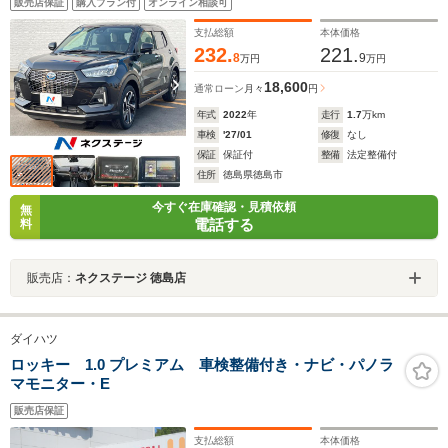
販売店保証
購入プラン付
オンライン相談可
LEDヘッド ETC2.0 純正17インチアルミ オートライ
ト オートエアコン
支払総額
本体価格
232.
221.
8
9
万円
万円
18,600
通常ローン
月々
円
年式
2022
年
走行
1.7
万km
車検
'27/01
修復
なし
保証
保証付
整備
法定整備付
住所
徳島県徳島市
今すぐ在庫確認・見積依頼
無
電話する
料
販売店：
ネクステージ 徳島店
ダイハツ
ロッキー 1.0 プレミアム 車検整備付き・ナビ・パノラ
マモニター・E
販売店保証
支払総額
本体価格