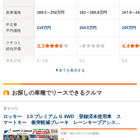
新車価格
169.5～250万円
182～260.8万円
167.9～2
中古車
219万円
204.5万円
205万円
平均価格
クチコミ
3.3
-
4.4
総合評価
乗車定員
4～5人
5人
5人
▼
全てを表示する
ドア数
3ドア
5ドア
5ドア
全高
全高
全
お探しの車種でリースできるクルマ
1.83m～1.92m
1.62m
1.
ダイハツ
ロッキー 1.0 プレミアム G 4WD 登録済未使用車 ス
全幅
全幅
全
サイズ
マートキー 衝突軽減ブレーキ レーンキープアシス
1.58m～1.78m
1.7m
1
全長
全長
(全長x全幅x全高)
ト オートライト ADB オートエアコン シートヒー
3.66m～4.1m
4m
ター ACC ステアリングスイッチ ワイパーデアイサ
月額（
84
ヵ月リースの場合）