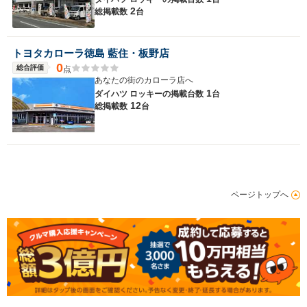
2
総掲載数
台
トヨタカローラ徳島 藍住・板野店
0
総合評価
点
あなたの街のカローラ店へ
1
ダイハツ ロッキーの
掲載台数
台
12
総掲載数
台
ページトップへ