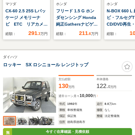
マツダ
ホンダ
ホンダ
CX-60 2.5 25S Lパッ
フリード 1.5 G ホン
N-BOX 660 
ケージ メモリーナ
ダセンシング Honda
ビ・フルセグT
ビ ETC リアカメ
純正Gathersナビゲー
CD/DVD再生
ラ シートヒーター
ション 地デジ タイ
Bluetooth
291
211
1
総額：
.3
万円
総額：
.6
万円
総額：
ヤ4本新品 ETC ド
音・バックモ
ライブレコーダー前
電動スライド
後 両側パワースライ
ンダセンシング
ダイハツ
ドドア LEDヘッドラ
ヘッドライト
イト+アクティブコー
バックテーブ
ロッキー SX ロシニョール レンジトップ
ナーリングライト+セ
シートヒータ
ンターテーブル
支払総額
本体価格
130
122.
0
万円
万円
10,000
通常ローン
月々
円
年式
1992
年
走行
8.0
万km
車検
車検整備無
修復
なし
保証
保証無
整備
法定整備無
住所
徳島県徳島市
今すぐ在庫確認・見積依頼
無