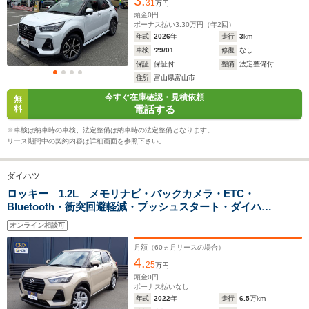
3.
ー フォグライト前後 純正17インチAW
31
万円
頭金
0
円
ボーナス払い
3.30
万円（年
2
回）
ホイールベース
ホイールベース
ホイー
年式
2026
年
走行
3
km
-m
-m
車検
'29/01
修復
なし
保証
保証付
整備
法定整備付
17.4～28.0km/L
17.4～28.
住所
富山県富山市
└市街地:13.4～
└市街地:1
今すぐ在庫確認・見積依頼
無
29.6km/L
29.6km/L
WLTCモード
電話する
料
-
└郊外:18.7～
└郊外:18.
燃費
30.2km/L
30.2km/L
※車検は納車時の車検、法定整備は納車時の法定整備となります。
└高速道路:18.9～
└高速道路:
リース期間中の契約内容は詳細画面を参照下さい。
26.1km/L
26.1km/L
ダイハツ
排気量
2765cc
996～1196cc
996～119
ロッキー 1.2L メモリナビ・バックカメラ・ETC・
Bluetooth・衝突回避軽減・プッシュスタート・ダイハ
駆動方式
4WD
FF、4WD
FF、4WD
ツ・ロッキー
オンライン相談可
月額（
60
ヵ月リースの場合）
4.
25
万円
頭金
0
円
ボーナス払いなし
年式
2022
年
走行
6.5
万km