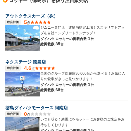
ロッキー（徳島県）を扱う注目販売店
アウトクラスカーズ（株）
5
総合評価
点
ジムニー専門店 運輸局指定工場！スズキリフトアッ
プを自社コンプリートランナップ！
1
ダイハツ ロッキーの
掲載台数
台
35
総掲載数
台
ネクステージ 徳島店
4.6
総合評価
点
全国のグループ総在庫30,000台から選べる！お気に入
りの愛車がきっと見つかります！
1
ダイハツ ロッキーの
掲載台数
台
68
総掲載数
台
徳島ダイハツモータース 阿南店
0
総合評価
点
いつも明るく綺麗にをモットーにお客様のご来店をお
待ちしております
1
ダイハツ ロッキーの
掲載台数
台