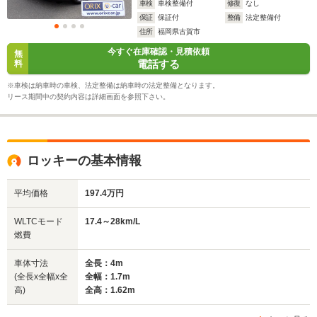
車検
車検整備付
修復
なし
保証
保証付
整備
法定整備付
住所
福岡県古賀市
今すぐ在庫確認・見積依頼
無
電話する
料
※車検は納車時の車検、法定整備は納車時の法定整備となります。
リース期間中の契約内容は詳細画面を参照下さい。
ロッキーの基本情報
平均価格
197.4万円
WLTCモード
17.4～28km/L
燃費
車体寸法
全長：4m
(全長x全幅x全
全幅：1.7m
高)
全高：1.62m