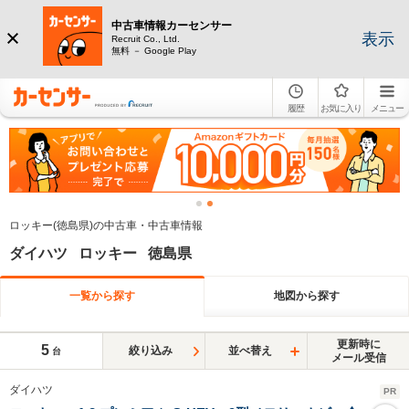
中古車情報カーセンサー
表示
Recruit Co., Ltd.
無料 － Google Play
履歴
お気に入り
メニュー
ロッキー(徳島県)の中古車・中古車情報
ダイハツ ロッキー 徳島県
一覧から探す
地図から探す
更新時に
5
絞り込み
並べ替え
台
メール受信
ダイハツ
PR