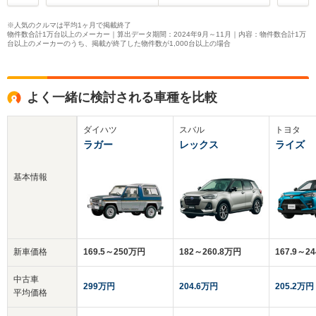
※人気のクルマは平均1ヶ月で掲載終了
物件数合計1万台以上のメーカー｜算出データ期間：2024年9月～11月｜内容：物件数合計1万
台以上のメーカーのうち、掲載が終了した物件数が1,000台以上の場合
よく一緒に検討される車種を比較
ダイハツ
スバル
トヨタ
ラガー
レックス
ライズ
基本情報
新車価格
169.5～250万円
182～260.8万円
167.9～2
中古車
299万円
204.6万円
205.2万円
平均価格