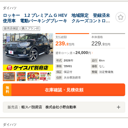
ダイハツ
ロッキー 1.2 プレミアム G HEV 地域限定 登録済未
使用車 電動パーキングブレーキ クルーズコントロー
ル
販売店保証
購入プラン付
支払総額
本体価格
239.
229.
9
9
万円
万円
24,000
通常ローン
月々
円
年式
2026
年
走行
6
km
車検
'29/01
修復
なし
保証
保証付
整備
法定整備無
住所
大分県別府市
無
在庫確認・見積依頼
料
販売店：
軽スパ別府店 株式会社小野自動車
ダイハツ