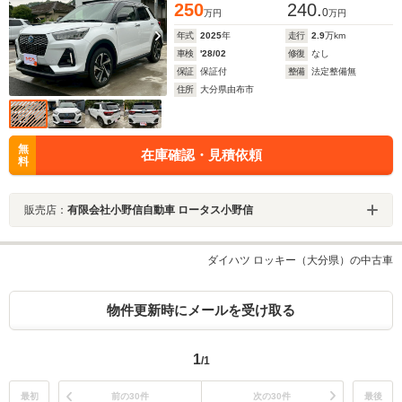
250
240.
0
万円
万円
年式
2025
年
走行
2.9
万km
車検
'28/02
修復
なし
保証
保証付
整備
法定整備無
住所
大分県由布市
無
在庫確認・見積依頼
料
販売店：
有限会社小野信自動車 ロータス小野信
ダイハツ ロッキー（大分県）の中古車
物件更新時にメールを受け取る
1
/1
最初
前の30件
次の30件
最後