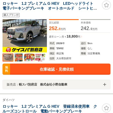
ロッキー 1.2 プレミアム G HEV LEDヘッドライト
電子パーキングブレーキ オートホールド シートヒー
ター
購入プラン付
支払総額
本体価格
252.
242.
9
9
万円
万円
18,800
通常ローン
月々
円
年式
2026
年
走行
5
km
車検
'29/02
修復
なし
保証
保証無
整備
法定整備無
住所
大分県別府市
無
在庫確認・見積依頼
料
販売店：
軽スパ別府店 株式会社小野自動車
ダイハツ
ロッキー 1.2 プレミアム G HEV 登録済未使用車 ク
ルーズコントロール 電動パーキングブレーキ