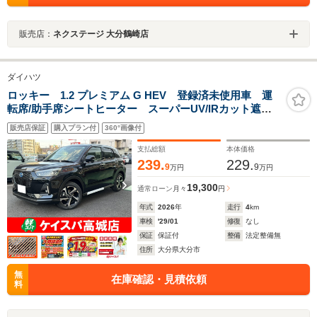
販売店：
ネクステージ 大分鶴崎店
ダイハツ
ロッキー 1.2 プレミアム G HEV 登録済未使用車 運
転席/助手席シートヒーター スーパーUV/IRカット遮音
ガラス 電動パーキングブレーキ オートホールド ド
販売店保証
購入プラン付
360°画像付
ライブモード切替ステアリングスイッチ
支払総額
本体価格
239.
229.
9
9
万円
万円
19,300
通常ローン
月々
円
年式
2026
年
走行
4
km
車検
'29/01
修復
なし
保証
保証付
整備
法定整備無
住所
大分県大分市
無
在庫確認・見積依頼
料