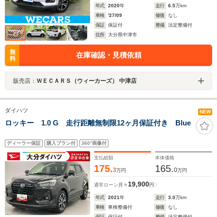
年式
2020
年
走行
6.5
万km
車検
'27/09
修復
なし
保証
保証付
整備
法定整備付
住所
大分県中津市
無
在庫確認・見積依頼
料
販売店：
ＷＥＣＡＲＳ（ウィーカーズ） 中津店
ダイハツ
NEW
ロッキー 1.0 G 走行距離無制限12ヶ月保証付き Blue
ディーラー保証
購入プラン付
360°画像付
支払総額
本体価格
175.
165.
3
0
万円
万円
19,900
通常ローン
月々
円
年式
2021
年
走行
3.0
万km
車検
車検整備付
修復
なし
保証
保証付
整備
法定整備付