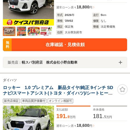
18,800
通常ローン
月々
円
年式
2026
年
走行
5
km
車検
'29/02
修復
なし
保証
保証無
整備
法定整備無
住所
大分県別府市
無
在庫確認・見積依頼
料
販売店：
軽スパ別府店 株式会社小野自動車
ダイハツ
ロッキー 1.0 プレミアム 新品タイヤ/純正 9インチ SD
ナビ/スマートアシスト(トヨタ・ダイハツ)/シートヒータ
ー 前席/パノラマモニター/シート ハーフレザー/ドライブ
販売店保証
車両品質評価書付
オンライン相談可
レコーダー 純正/ヘッドランプ LED
支払総額
本体価格
191.
181.
9
5
万円
万円
18,600
通常ローン
月々
円