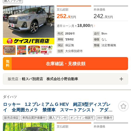
購入プラン付
支払総額
本体価格
252.
242.
9
9
万円
万円
18,800
通常ローン
月々
円
年式
2026
年
走行
5
km
車検
'29/02
修復
なし
保証
保証無
整備
法定整備無
住所
大分県別府市
無
在庫確認・見積依頼
料
販売店：
軽スパ別府店 株式会社小野自動車
ダイハツ
ロッキー 1.2 プレミアム G HEV 純正9型ディスプレ
イ 全周囲カメラ 禁煙車 スマートアシスト アダプ
ティブクルーズ 踏み間違い防止装置 シートヒータ
販売店保証
車両品質評価書付
購入プラン付
オンライン相談可
360°画像付
ー LEDヘッド/フォグ Bluetooth再生 スマートキー
クリアランスソナー
支払総額
本体価格