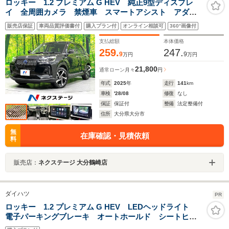
ロッキー 1.2 プレミアム G HEV 純正9型ディスプレ
イ 全周囲カメラ 禁煙車 スマートアシスト アダプ
ティブクルーズ 踏み間違い防止装置 シートヒータ
販売店保証
車両品質評価書付
購入プラン付
オンライン相談可
360°画像付
ー LEDヘッド/フォグ Bluetooth再生 スマートキー
クリアランスソナー
支払総額
本体価格
259.
247.
9
9
万円
万円
21,800
通常ローン
月々
円
年式
2025
年
走行
141
km
車検
'28/08
修復
なし
保証
保証付
整備
法定整備付
住所
大分県大分市
無
在庫確認・見積依頼
料
販売店：
ネクステージ 大分鶴崎店
ダイハツ
PR
ロッキー 1.2 プレミアム G HEV LEDヘッドライト
電子パーキングブレーキ オートホールド シートヒー
ター