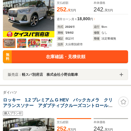
納ミラー シートヒーター
支払総額
本体価格
252.
242.
9
9
万円
万円
18,800
通常ローン
月々
円
年式
2026
年
走行
5
km
車検
'29/02
修復
なし
保証
保証付
整備
法定整備無
住所
大分県別府市
無
在庫確認・見積依頼
料
販売店：
軽スパ別府店 株式会社小野自動車
ダイハツ
ロッキー 1.2 プレミアム G HEV バックカメラ クリ
アランスソナー アダプティブクルーズコントロール
レーンアシスト 衝突被害軽減システム LEDヘッドラ
購入プラン付
ンプ アルミホイール スマートキー アイドリングス
トップ 電動格納ミラー
支払総額
本体価格
252.
242.
9
9
万円
万円