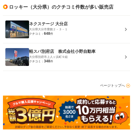
ロッキー（大分県）のクチコミ件数が多い販売店
ネクステージ 大分店
大分県大分市豊饒２－３－１
648
クチコミ：
件
軽スパ別府店 株式会社小野自動車
大分県別府市上人ヶ浜町９組
348
クチコミ：
件
ページトップへ