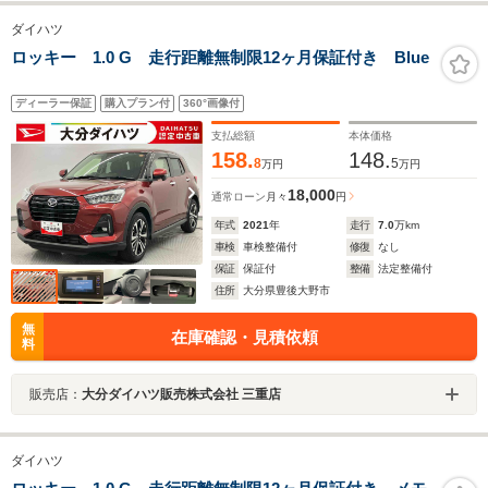
ダイハツ
ロッキー 1.0 G 走行距離無制限12ヶ月保証付き Blue
ディーラー保証
購入プラン付
360°画像付
支払総額
本体価格
158.
148.
8
5
万円
万円
18,000
通常ローン
月々
円
年式
2021
年
走行
7.0
万km
車検
車検整備付
修復
なし
保証
保証付
整備
法定整備付
住所
大分県豊後大野市
無
在庫確認・見積依頼
料
販売店：
大分ダイハツ販売株式会社 三重店
ダイハツ