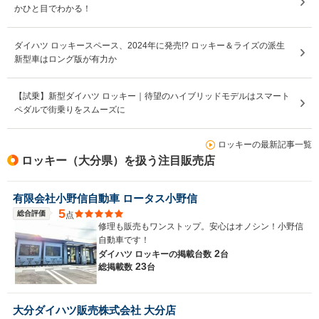
かひと目でわかる！
ダイハツ ロッキースペース、2024年に発売!? ロッキー＆ライズの派生
新型車はロング版が有力か
【試乗】新型ダイハツ ロッキー｜待望のハイブリッドモデルはスマート
ペダルで街乗りをスムーズに
ロッキーの最新記事一覧
ロッキー（大分県）を扱う注目販売店
有限会社小野信自動車 ロータス小野信
5
総合評価
点
修理も販売もワンストップ。安心はオノシン！小野信
自動車です！
2
ダイハツ ロッキーの
掲載台数
台
23
総掲載数
台
大分ダイハツ販売株式会社 大分店