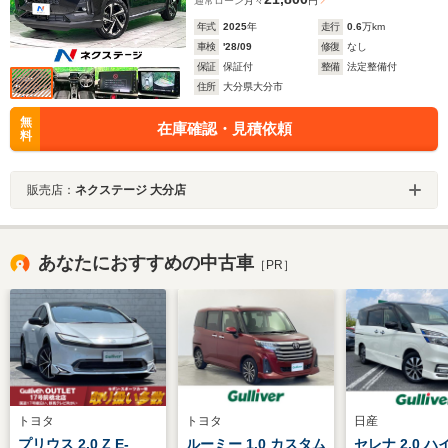
通常ローン
月々
円
年式
2025
年
走行
0.6
万km
車検
'28/09
修復
なし
保証
保証付
整備
法定整備付
住所
大分県大分市
無
在庫確認・見積依頼
料
販売店：
ネクステージ 大分店
あなたにおすすめの中古車
［PR］
トヨタ
トヨタ
日産
プリウス 2.0 Z E-
ルーミー 1.0 カスタム
セレナ 2.0 