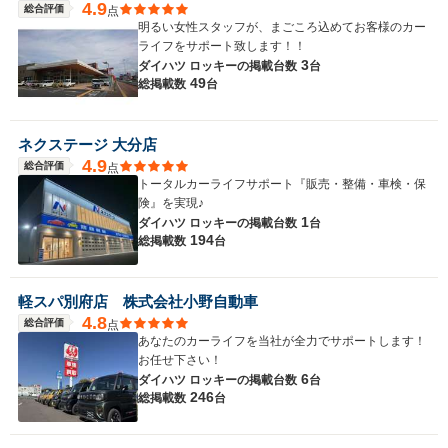
4.9
総合評価
点
明るい女性スタッフが、まごころ込めてお客様のカー
ライフをサポート致します！！
3
ダイハツ ロッキーの
掲載台数
台
49
総掲載数
台
ネクステージ 大分店
4.9
総合評価
点
トータルカーライフサポート『販売・整備・車検・保
険』を実現♪
1
ダイハツ ロッキーの
掲載台数
台
194
総掲載数
台
軽スパ別府店 株式会社小野自動車
4.8
総合評価
点
あなたのカーライフを当社が全力でサポートします！
お任せ下さい！
6
ダイハツ ロッキーの
掲載台数
台
246
総掲載数
台