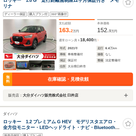
ロッキー 1.0 G 走行距離無制限12ヶ月保証付き メモ
リナ
ディーラー保証
購入プラン付
360°画像付
支払総額
本体価格
163.
152.
2
9
万円
万円
18,400
通常ローン
月々
円
年式
2021
年
走行
6.4
万km
車検
車検整備付
修復
なし
保証
保証付
整備
法定整備付
住所
大分県臼杵市
無
在庫確認・見積依頼
料
販売店：
大分ダイハツ販売株式会社 臼杵店
ダイハツ
ロッキー 1.2 プレミアム G HEV モデリスタエアロ・
全方位モニター・LEDヘッドライト・ナビ・Bluetooth・
自動パーキングブレーキ・純正アルミホイール・ブラッ
販売店保証
購入プラン付