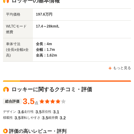
ロッキーの基本情報
平均価格
197.6万円
WLTCモード
17.4～28km/L
燃費
車体寸法
全長：4m
(全長x全幅x全
全幅：1.7m
高)
全高：1.62m
もっと見る
ロッキーに関するクチコミ・評価
3.5
総合評価
点
3.6
3.5
3.1
デザイン :
走行性 :
居住性 :
3.5
3.5
3.2
積載性 :
運転しやすさ :
維持費 :
評価の高いレビュー・評判