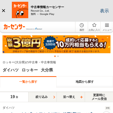
中古車情報カーセンサー
表示
Recruit Co., Ltd.
無料 － Google Play
履歴
お気に入り
メニュー
ロッキー(大分県)の中古車・中古車情報
ダイハツ ロッキー 大分県
一覧から探す
地図から探す
更新時に
19
絞り込み
並べ替え
台
メール受信
ダイハツ
PR