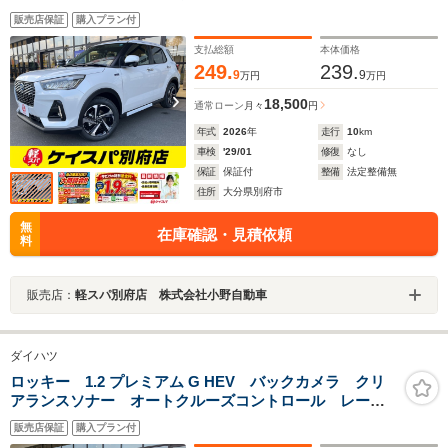
販売店保証
購入プラン付
支払総額
本体価格
249.
239.
9
9
万円
万円
18,500
通常ローン
月々
円
年式
2026
年
走行
10
km
車検
'29/01
修復
なし
保証
保証付
整備
法定整備無
住所
大分県別府市
無
在庫確認・見積依頼
料
販売店：
軽スパ別府店 株式会社小野自動車
ダイハツ
ロッキー 1.2 プレミアム G HEV バックカメラ クリ
アランスソナー オートクルーズコントロール レーン
アシスト 衝突被害軽減システム オートライト LED
販売店保証
購入プラン付
ヘッドランプ アルミホイール スマートキー 電動格