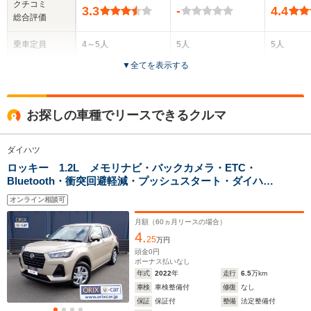
クチコミ
3.3
-
4.4
総合評価
乗車定員
4～5人
5人
5人
▼
全てを表示する
ドア数
3ドア
5ドア
5ドア
全高
全高
全
お探しの車種でリースできるクルマ
1.83m～1.92m
1.62m
1.
ダイハツ
ロッキー 1.2L メモリナビ・バックカメラ・ETC・
全幅
全幅
全
サイズ
Bluetooth・衝突回避軽減・プッシュスタート・ダイハ
1.58m～1.78m
1.7m
1
全長
全長
(全長x全幅x全高)
ツ・ロッキー
3.66m～4.1m
4m
オンライン相談可
月額（
60
ヵ月リースの場合）
4.
25
万円
ホイールベース
ホイールベース
ホイー
頭金
0
円
-m
-m
ボーナス払いなし
年式
2022
年
走行
6.5
万km
車検
車検整備付
修復
なし
17.4～28.0km/L
17.4～28.
保証
保証付
整備
法定整備付
└市街地:13.4～
└市街地:1