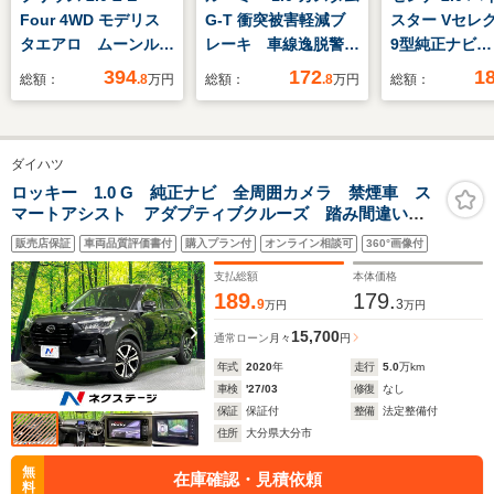
Four 4WD モデリス
G-T 衝突被害軽減ブ
スター Vセレ
タエアロ ムーンルー
レーキ 車線逸脱警報
9型純正ナビ
フ 純正ナビ
機能 アダプティブク
MM517D-L
394
172
1
総額：
.8
万円
総額：
.8
万円
総額：
Bluetooth デジタル
ルーズコントロール
カメラ フリ
インナーミラー ハン
ETC 電動パーキング
ンモニター 
ドルヒーター シート
ブレーキ LEDヘッド
スラ ETC 
ダイハツ
エアコン ブラインド
ライト オートライ
インナーミラ
スポットモニター レ
ト フォグランプ 純
パイロット 
ロッキー 1.0 G 純正ナビ 全周囲カメラ 禁煙車 ス
マートアシスト アダプティブクルーズ 踏み間違い防
ーダークルーズコント
正アルミホイール 純
従クルコン 
止装置 LEDヘッド/フォグ シートヒーター ドラレ
ロール 衝突被害軽減
正フロアマット
軽減ブレーキ 
販売店保証
車両品質評価書付
購入プラン付
オンライン相談可
360°画像付
コ フルセグ Bluetooth再生 ETC スマートキー
ブレーキ ETC2.0
イト 純16AW
支払総額
本体価格
189.
179.
9
3
万円
万円
15,700
通常ローン
月々
円
年式
2020
年
走行
5.0
万km
車検
'27/03
修復
なし
保証
保証付
整備
法定整備付
住所
大分県大分市
無
在庫確認・見積依頼
料