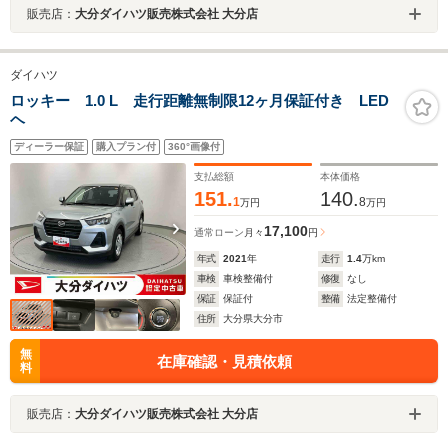
販売店：
大分ダイハツ販売株式会社 大分店
ダイハツ
ロッキー 1.0 L 走行距離無制限12ヶ月保証付き LED
ヘ
ディーラー保証
購入プラン付
360°画像付
支払総額
本体価格
151.
140.
1
8
万円
万円
17,100
通常ローン
月々
円
年式
2021
年
走行
1.4
万km
車検
車検整備付
修復
なし
保証
保証付
整備
法定整備付
住所
大分県大分市
無
在庫確認・見積依頼
料
販売店：
大分ダイハツ販売株式会社 大分店