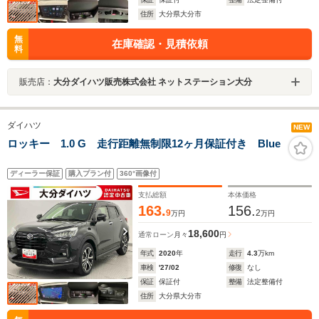
住所
大分県大分市
無
在庫確認・見積依頼
料
販売店：
大分ダイハツ販売株式会社 ネットステーション大分
ダイハツ
NEW
ロッキー 1.0 G 走行距離無制限12ヶ月保証付き Blue
ディーラー保証
購入プラン付
360°画像付
支払総額
本体価格
163.
156.
9
2
万円
万円
18,600
通常ローン
月々
円
年式
2020
年
走行
4.3
万km
車検
'27/02
修復
なし
保証
保証付
整備
法定整備付
住所
大分県大分市