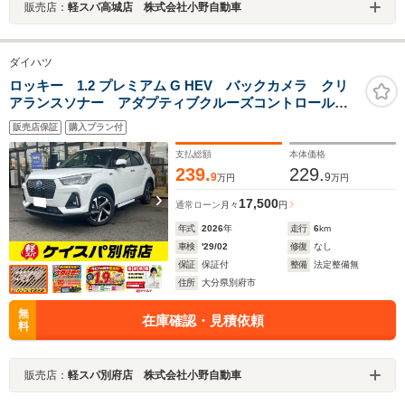
販売店：
軽スパ高城店 株式会社小野自動車
ダイハツ
ロッキー 1.2 プレミアム G HEV バックカメラ クリ
アランスソナー アダプティブクルーズコントロール
レーンアシスト 衝突被害軽減システム LEDヘッド
販売店保証
購入プラン付
ランプ スマートキー アイドリングストップ 電動格
納ミラー
支払総額
本体価格
239.
229.
9
9
万円
万円
17,500
通常ローン
月々
円
年式
2026
年
走行
6
km
車検
'29/02
修復
なし
保証
保証付
整備
法定整備無
住所
大分県別府市
無
在庫確認・見積依頼
料
販売店：
軽スパ別府店 株式会社小野自動車