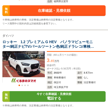
住所
福岡県古賀市
29.6km/L
29.6km/L
WLTCモード
-
└郊外:18.7～
└郊外:18.
無
在庫確認・見積依頼
燃費
料
30.2km/L
30.2km/L
└高速道路:18.9～
└高速道路:
※車検は納車時の車検、法定整備は納車時の法定整備となります。
26.1km/L
26.1km/L
リース期間中の契約内容は詳細画面を参照下さい。
排気量
2765cc
996～1196cc
996～119
ダイハツ
駆動方式
4WD
FF、4WD
FF、4WD
ロッキー 1.2 プレミアム G HEV パノラマビューモニ
ター/純正ナビTV/パールツートン色/純正ドラレコ/車検整
備
月額（
60
ヵ月リースの場合）
3.
65
万円
頭金
0
円
ボーナス払い
5.50
万円（年
2
回）
年式
2022
年
走行
3.5
万km
車検
車検整備付
修復
なし
保証
保証付
整備
法定整備付
住所
埼玉県坂戸市
今すぐ在庫確認・見積依頼
無
電話する
料
※車検は納車時の車検、法定整備は納車時の法定整備となります。