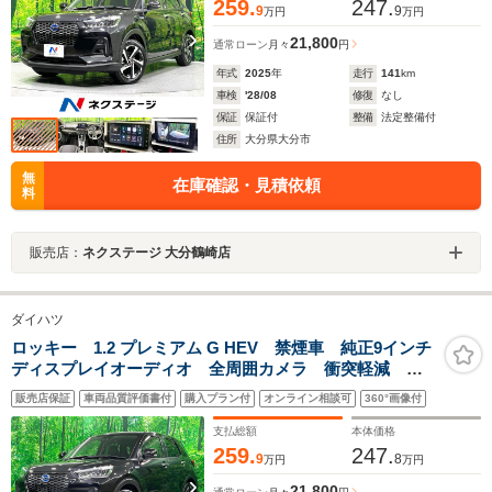
259.
247.
9
9
万円
万円
21,800
通常ローン
月々
円
年式
2025
年
走行
141
km
車検
'28/08
修復
なし
保証
保証付
整備
法定整備付
住所
大分県大分市
無
在庫確認・見積依頼
料
販売店：
ネクステージ 大分鶴崎店
ダイハツ
ロッキー 1.2 プレミアム G HEV 禁煙車 純正9インチ
ディスプレイオーディオ 全周囲カメラ 衝突軽減 レ
ーダークルーズ フルセグ Bluetooth接続 ハーフレザ
販売店保証
車両品質評価書付
購入プラン付
オンライン相談可
360°画像付
ーシート コーナーセンサー スマートキー LEDヘッ
ド 電動パーキング
支払総額
本体価格
259.
247.
9
8
万円
万円
21,800