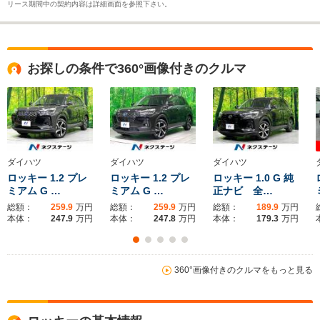
リース期間中の契約内容は詳細画面を参照下さい。
お探しの条件で360°画像付きのクルマ
ダイハツ
ダイハツ
ダイハツ
ロッキー 1.2 プレ
ロッキー 1.2 プレ
ロッキー 1.0 G 純
ミアム G …
ミアム G …
正ナビ 全…
総額：
259.9
万円
総額：
259.9
万円
総額：
189.9
万円
本体：
247.9
万円
本体：
247.8
万円
本体：
179.3
万円
360°画像付きのクルマをもっと見る