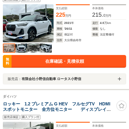
クルーフ
支払総額
本体価格
225
215.
0
万円
万円
年式
2021
年
走行
4.0
万km
車検
'26/11
修復
なし
保証
保証付
整備
法定整備付
住所
大分県由布市
無
在庫確認・見積依頼
料
販売店：
有限会社小野信自動車 ロータス小野信
ダイハツ
ロッキー 1.2 プレミアム G HEV フルセグTV HDMI
スポットモニター 全方位モニター ディスプレイオ
ーディオ ドライブレコーダー シートヒーター スマ
販売店保証
購入プラン付
ートキー 衝突被害軽減ブレーキ 障害物センサー
LEDヘッドライト 純正アルミ
支払総額
本体価格