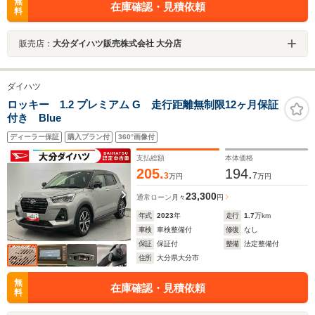
無
在庫確認・見積依頼
料
販売店：
大分ダイハツ販売株式会社 大分店
ダイハツ
ロッキー 1.2 プレミアム G 走行距離無制限12ヶ月保証
付き Blue
ディーラー保証
購入プラン付
360°画像付
支払総額
本体価格
205.
194.
3
7
万円
万円
23,300
通常ローン
月々
円
年式
2023
年
走行
1.7
万km
車検
車検整備付
修復
なし
保証
保証付
整備
法定整備付
住所
大分県大分市
無
在庫確認・見積依頼
料