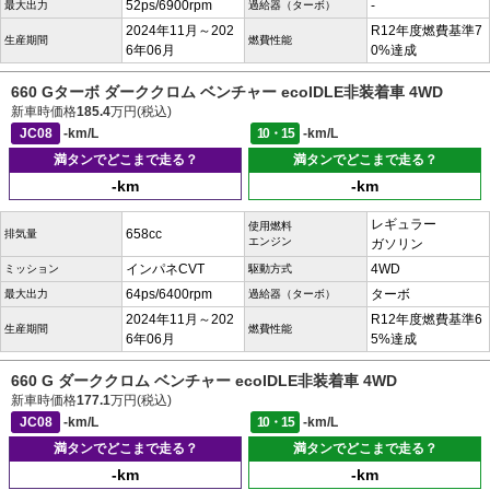
52ps/6900rpm
-
最大出力
過給器（ターボ）
2024年11月～202
R12年度燃費基準7
生産期間
燃費性能
6年06月
0%達成
660 Gターボ ダーククロム ベンチャー ecoIDLE非装着車 4WD
新車時価格
185.4
万円(税込)
JC08
-km/L
10・15
-km/L
満タンでどこまで走る？
満タンでどこまで走る？
-km
-km
レギュラー
使用燃料
658cc
排気量
エンジン
ガソリン
インパネCVT
4WD
ミッション
駆動方式
64ps/6400rpm
ターボ
最大出力
過給器（ターボ）
2024年11月～202
R12年度燃費基準6
生産期間
燃費性能
6年06月
5%達成
660 G ダーククロム ベンチャー ecoIDLE非装着車 4WD
新車時価格
177.1
万円(税込)
JC08
-km/L
10・15
-km/L
満タンでどこまで走る？
満タンでどこまで走る？
-km
-km