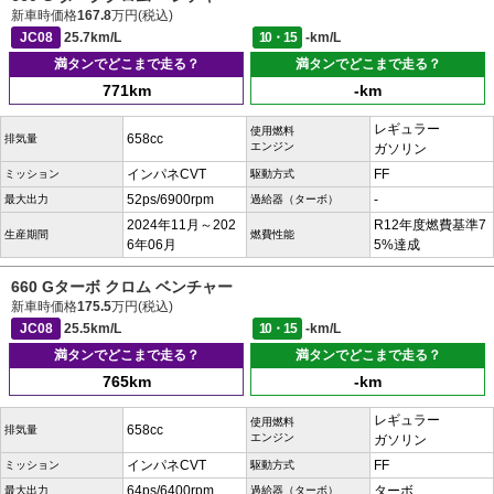
新車時価格
167.8
万円(税込)
JC08
25.7km/L
10・15
-km/L
満タンでどこまで走る？
満タンでどこまで走る？
771km
-km
レギュラー
使用燃料
658cc
排気量
エンジン
ガソリン
インパネCVT
FF
ミッション
駆動方式
52ps/6900rpm
-
最大出力
過給器（ターボ）
2024年11月～202
R12年度燃費基準7
生産期間
燃費性能
6年06月
5%達成
660 Gターボ クロム ベンチャー
新車時価格
175.5
万円(税込)
JC08
25.5km/L
10・15
-km/L
満タンでどこまで走る？
満タンでどこまで走る？
765km
-km
レギュラー
使用燃料
658cc
排気量
エンジン
ガソリン
インパネCVT
FF
ミッション
駆動方式
64ps/6400rpm
ターボ
最大出力
過給器（ターボ）