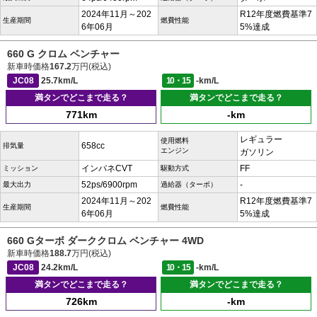
2024年11月～202
R12年度燃費基準7
生産期間
燃費性能
6年06月
5%達成
660 G クロム ベンチャー
新車時価格
167.2
万円(税込)
JC08
25.7km/L
10・15
-km/L
満タンでどこまで走る？
満タンでどこまで走る？
771km
-km
レギュラー
使用燃料
658cc
排気量
エンジン
ガソリン
インパネCVT
FF
ミッション
駆動方式
52ps/6900rpm
-
最大出力
過給器（ターボ）
2024年11月～202
R12年度燃費基準7
生産期間
燃費性能
6年06月
5%達成
660 Gターボ ダーククロム ベンチャー 4WD
新車時価格
188.7
万円(税込)
JC08
24.2km/L
10・15
-km/L
満タンでどこまで走る？
満タンでどこまで走る？
726km
-km