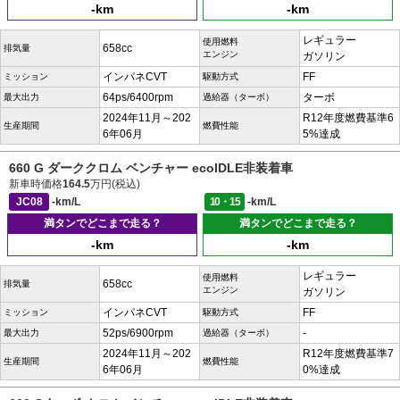
-km
-km
レギュラー
使用燃料
658cc
排気量
エンジン
ガソリン
インパネCVT
FF
ミッション
駆動方式
64ps/6400rpm
ターボ
最大出力
過給器（ターボ）
2024年11月～202
R12年度燃費基準6
生産期間
燃費性能
6年06月
5%達成
660 G ダーククロム ベンチャー ecoIDLE非装着車
新車時価格
164.5
万円(税込)
JC08
-km/L
10・15
-km/L
満タンでどこまで走る？
満タンでどこまで走る？
-km
-km
レギュラー
使用燃料
658cc
排気量
エンジン
ガソリン
インパネCVT
FF
ミッション
駆動方式
52ps/6900rpm
-
最大出力
過給器（ターボ）
2024年11月～202
R12年度燃費基準7
生産期間
燃費性能
6年06月
0%達成