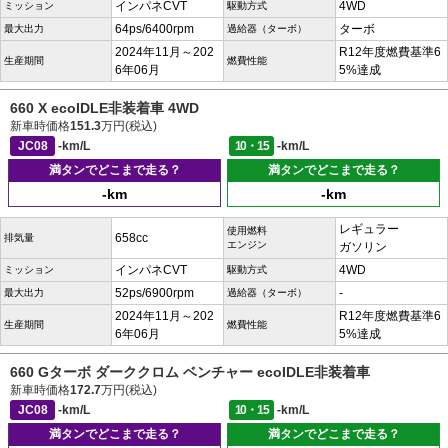
インパネCVT
4WD
ミッション
駆動方式
64ps/6400rpm
ターボ
最大出力
過給器（ターボ）
2024年11月～202
R12年度燃費基準6
生産期間
燃費性能
6年06月
5%達成
660 X ecoIDLE非装着車 4WD
新車時価格
151.3
万円(税込)
JC08
-km/L
10・15
-km/L
満タンでどこまで走る？
満タンでどこまで走る？
-km
-km
レギュラー
使用燃料
658cc
排気量
エンジン
ガソリン
インパネCVT
4WD
ミッション
駆動方式
52ps/6900rpm
-
最大出力
過給器（ターボ）
2024年11月～202
R12年度燃費基準6
生産期間
燃費性能
6年06月
5%達成
660 Gターボ ダーククロム ベンチャー ecoIDLE非装着車
新車時価格
172.7
万円(税込)
JC08
-km/L
10・15
-km/L
満タンでどこまで走る？
満タンでどこまで走る？