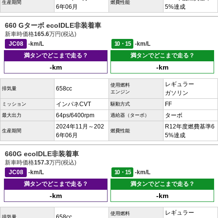
生産期間
燃費性能
6年06月
5%達成
660 Gターボ ecoIDLE非装着車
新車時価格
165.6
万円(税込)
JC08
-km/L
10・15
-km/L
満タンでどこまで走る？
満タンでどこまで走る？
-km
-km
レギュラー
使用燃料
658cc
排気量
エンジン
ガソリン
インパネCVT
FF
ミッション
駆動方式
64ps/6400rpm
ターボ
最大出力
過給器（ターボ）
2024年11月～202
R12年度燃費基準6
生産期間
燃費性能
6年06月
5%達成
660G ecoIDLE非装着車
新車時価格
157.3
万円(税込)
JC08
-km/L
10・15
-km/L
満タンでどこまで走る？
満タンでどこまで走る？
-km
-km
レギュラー
使用燃料
658cc
排気量