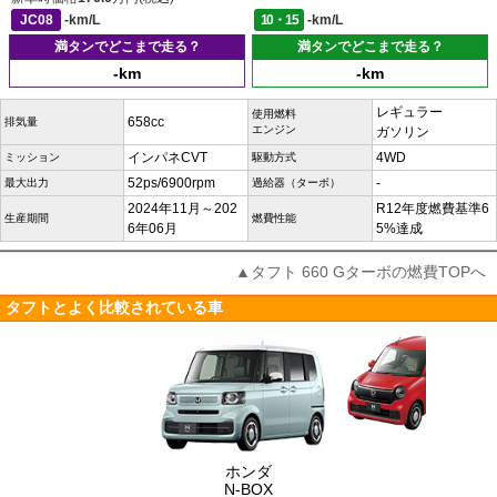
JC08
-km/L
10・15
-km/L
満タンでどこまで走る？
満タンでどこまで走る？
-km
-km
レギュラー
使用燃料
658cc
排気量
エンジン
ガソリン
インパネCVT
4WD
ミッション
駆動方式
52ps/6900rpm
-
最大出力
過給器（ターボ）
2024年11月～202
R12年度燃費基準6
生産期間
燃費性能
6年06月
5%達成
▲タフト 660 Gターボの燃費TOPへ
タフトとよく比較されている車
ホンダ
N-BOX