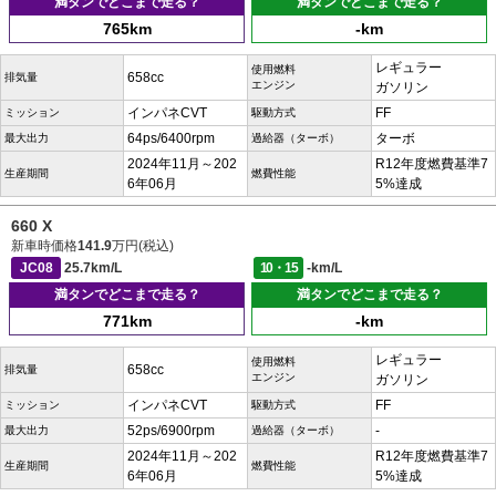
満タンでどこまで走る？
満タンでどこまで走る？
765km
-km
レギュラー
使用燃料
658cc
排気量
エンジン
ガソリン
インパネCVT
FF
ミッション
駆動方式
64ps/6400rpm
ターボ
最大出力
過給器（ターボ）
2024年11月～202
R12年度燃費基準7
生産期間
燃費性能
6年06月
5%達成
660 X
新車時価格
141.9
万円(税込)
JC08
25.7km/L
10・15
-km/L
満タンでどこまで走る？
満タンでどこまで走る？
771km
-km
レギュラー
使用燃料
658cc
排気量
エンジン
ガソリン
インパネCVT
FF
ミッション
駆動方式
52ps/6900rpm
-
最大出力
過給器（ターボ）
2024年11月～202
R12年度燃費基準7
生産期間
燃費性能
6年06月
5%達成