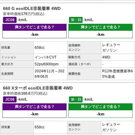
660 G ecoIDLE非装着車 4WD
新車時価格
170
万円(税込)
JC08
-km/L
10・15
-km/L
満タンでどこまで走る？
満タンでどこまで走る？
-km
-km
レギュラー
使用燃料
658cc
排気量
エンジン
ガソリン
インパネCVT
4WD
ミッション
駆動方式
52ps/6900rpm
-
最大出力
過給器（ターボ）
2024年11月～202
R12年度燃費基準6
生産期間
燃費性能
6年06月
5%達成
660 Xターボ ecoIDLE非装着車 4WD
新車時価格
160.6
万円(税込)
JC08
-km/L
10・15
-km/L
満タンでどこまで走る？
満タンでどこまで走る？
-km
-km
レギュラー
使用燃料
658cc
排気量
エンジン
ガソリン