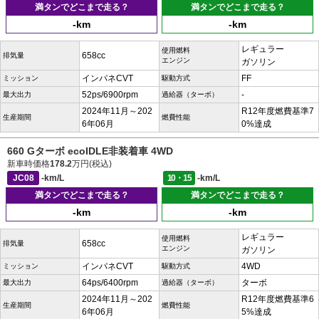
満タンでどこまで走る？
満タンでどこまで走る？
-km
-km
レギュラー
使用燃料
658cc
排気量
エンジン
ガソリン
インパネCVT
FF
ミッション
駆動方式
52ps/6900rpm
-
最大出力
過給器（ターボ）
2024年11月～202
R12年度燃費基準7
生産期間
燃費性能
6年06月
0%達成
660 Gターボ ecoIDLE非装着車 4WD
新車時価格
178.2
万円(税込)
JC08
-km/L
10・15
-km/L
満タンでどこまで走る？
満タンでどこまで走る？
-km
-km
レギュラー
使用燃料
658cc
排気量
エンジン
ガソリン
インパネCVT
4WD
ミッション
駆動方式
64ps/6400rpm
ターボ
最大出力
過給器（ターボ）
2024年11月～202
R12年度燃費基準6
生産期間
燃費性能
6年06月
5%達成