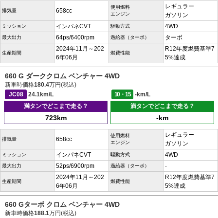
レギュラー
使用燃料
658cc
排気量
エンジン
ガソリン
インパネCVT
4WD
ミッション
駆動方式
64ps/6400rpm
ターボ
最大出力
過給器（ターボ）
2024年11月～202
R12年度燃費基準7
生産期間
燃費性能
6年06月
5%達成
660 G ダーククロム ベンチャー 4WD
新車時価格
180.4
万円(税込)
JC08
24.1km/L
10・15
-km/L
満タンでどこまで走る？
満タンでどこまで走る？
723km
-km
レギュラー
使用燃料
658cc
排気量
エンジン
ガソリン
インパネCVT
4WD
ミッション
駆動方式
52ps/6900rpm
-
最大出力
過給器（ターボ）
2024年11月～202
R12年度燃費基準7
生産期間
燃費性能
6年06月
5%達成
660 Gターボ クロム ベンチャー 4WD
新車時価格
188.1
万円(税込)