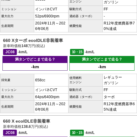
エンジン
ガソリン
インパネCVT
FF
ミッション
駆動方式
52ps/6900rpm
-
最大出力
過給器（ターボ）
2024年11月～202
R12年度燃費基準7
生産期間
燃費性能
6年06月
0%達成
660 Xターボ ecoIDLE非装着車
新車時価格
148
万円(税込)
JC08
-km/L
10・15
-km/L
満タンでどこまで走る？
満タンでどこまで走る？
-km
-km
レギュラー
使用燃料
658cc
排気量
エンジン
ガソリン
インパネCVT
FF
ミッション
駆動方式
64ps/6400rpm
ターボ
最大出力
過給器（ターボ）
2024年11月～202
R12年度燃費基準6
生産期間
燃費性能
6年06月
5%達成
660 X ecoIDLE非装着車
新車時価格
138.6
万円(税込)
JC08
-km/L
10・15
-km/L