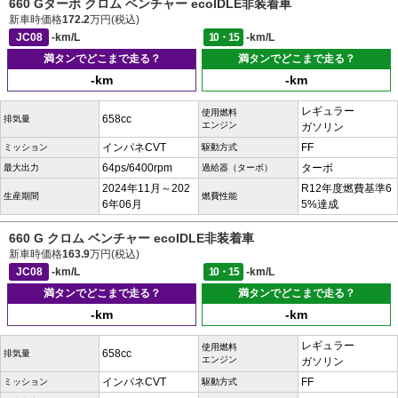
660 Gターボ クロム ベンチャー ecoIDLE非装着車
新車時価格
172.2
万円(税込)
JC08
-km/L
10・15
-km/L
満タンでどこまで走る？
満タンでどこまで走る？
-km
-km
レギュラー
使用燃料
658cc
排気量
エンジン
ガソリン
インパネCVT
FF
ミッション
駆動方式
64ps/6400rpm
ターボ
最大出力
過給器（ターボ）
2024年11月～202
R12年度燃費基準6
生産期間
燃費性能
6年06月
5%達成
660 G クロム ベンチャー ecoIDLE非装着車
新車時価格
163.9
万円(税込)
JC08
-km/L
10・15
-km/L
満タンでどこまで走る？
満タンでどこまで走る？
-km
-km
レギュラー
使用燃料
658cc
排気量
エンジン
ガソリン
インパネCVT
FF
ミッション
駆動方式