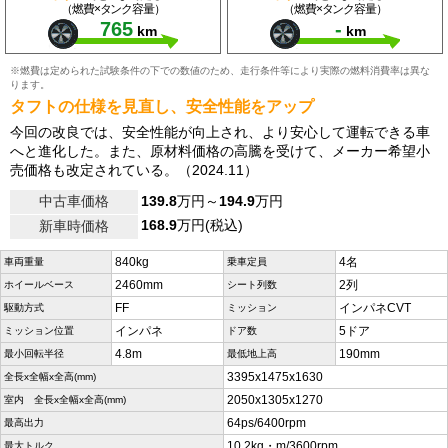
（燃費×タンク容量）
（燃費×タンク容量）
765
-
km
km
※燃費は定められた試験条件の下での数値のため、走行条件等により実際の燃料消費率は異な
ります。
タフトの仕様を見直し、安全性能をアップ
今回の改良では、安全性能が向上され、より安心して運転できる車
へと進化した。また、原材料価格の高騰を受けて、メーカー希望小
売価格も改定されている。（2024.11）
中古車価格
139.8
万円～
194.9
万円
168.9
万円(税込)
新車時価格
840kg
4名
車両重量
乗車定員
2460mm
2列
ホイールベース
シート列数
FF
インパネCVT
駆動方式
ミッション
インパネ
5ドア
ミッション位置
ドア数
4.8m
190mm
最小回転半径
最低地上高
3395x1475x1630
全長x全幅x全高(mm)
2050x1305x1270
室内 全長x全幅x全高(mm)
64ps/6400rpm
最高出力
10.2kg・m/3600rpm
最大トルク