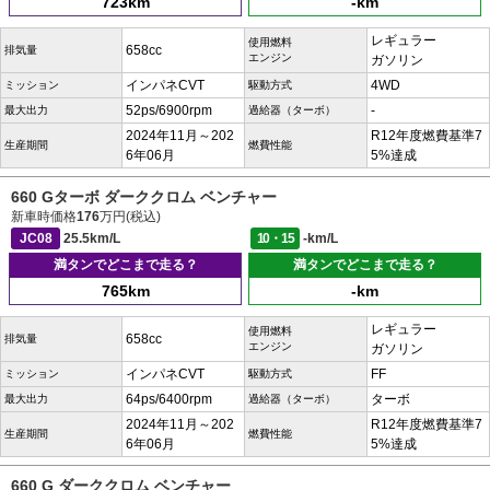
723km
-km
レギュラー
使用燃料
658cc
排気量
エンジン
ガソリン
インパネCVT
4WD
ミッション
駆動方式
52ps/6900rpm
-
最大出力
過給器（ターボ）
2024年11月～202
R12年度燃費基準7
生産期間
燃費性能
6年06月
5%達成
660 Gターボ ダーククロム ベンチャー
新車時価格
176
万円(税込)
JC08
25.5km/L
10・15
-km/L
満タンでどこまで走る？
満タンでどこまで走る？
765km
-km
レギュラー
使用燃料
658cc
排気量
エンジン
ガソリン
インパネCVT
FF
ミッション
駆動方式
64ps/6400rpm
ターボ
最大出力
過給器（ターボ）
2024年11月～202
R12年度燃費基準7
生産期間
燃費性能
6年06月
5%達成
660 G ダーククロム ベンチャー