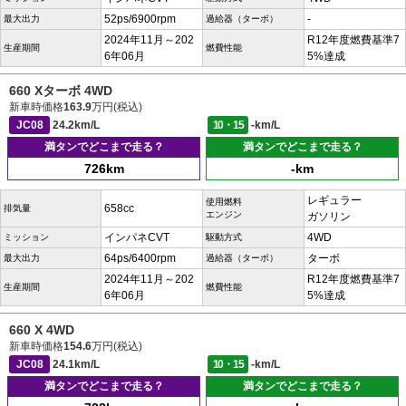
52ps/6900rpm
-
最大出力
過給器（ターボ）
2024年11月～202
R12年度燃費基準7
生産期間
燃費性能
6年06月
5%達成
660 Xターボ 4WD
新車時価格
163.9
万円(税込)
JC08
24.2km/L
10・15
-km/L
満タンでどこまで走る？
満タンでどこまで走る？
726km
-km
レギュラー
使用燃料
658cc
排気量
エンジン
ガソリン
インパネCVT
4WD
ミッション
駆動方式
64ps/6400rpm
ターボ
最大出力
過給器（ターボ）
2024年11月～202
R12年度燃費基準7
生産期間
燃費性能
6年06月
5%達成
660 X 4WD
新車時価格
154.6
万円(税込)
JC08
24.1km/L
10・15
-km/L
満タンでどこまで走る？
満タンでどこまで走る？