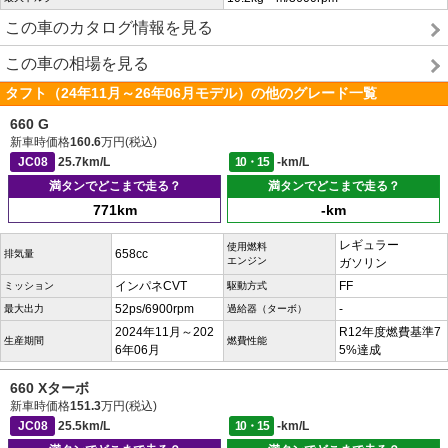
この車のカタログ情報を見る
この車の相場を見る
タフト（24年11月～26年06月モデル）の他のグレード一覧
660 G
新車時価格
160.6
万円(税込)
JC08
25.7km/L
10・15
-km/L
満タンでどこまで走る？
満タンでどこまで走る？
771km
-km
レギュラー
使用燃料
658cc
排気量
エンジン
ガソリン
インパネCVT
FF
ミッション
駆動方式
52ps/6900rpm
-
最大出力
過給器（ターボ）
2024年11月～202
R12年度燃費基準7
生産期間
燃費性能
6年06月
5%達成
660 Xターボ
新車時価格
151.3
万円(税込)
JC08
25.5km/L
10・15
-km/L