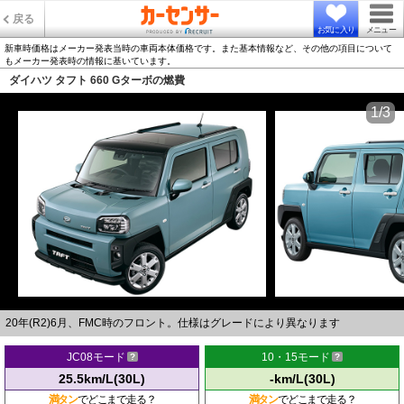
戻る
お気に入り
メニュー
新車時価格はメーカー発表当時の車両本体価格です。また基本情報など、その他の項目について
もメーカー発表時の情報に基いています。
ダイハツ タフト 660 Gターボの燃費
1/3
20年(R2)6月、FMC時のフロント。仕様はグレードにより異なります
JC08モード
10・15モード
25.5km/L(30L)
-km/L(30L)
満タン
でどこまで走る？
満タン
でどこまで走る？