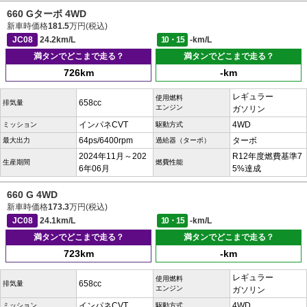
660 Gターボ 4WD
新車時価格
181.5
万円(税込)
JC08
24.2km/L
10・15
-km/L
満タンでどこまで走る？
満タンでどこまで走る？
726km
-km
レギュラー
使用燃料
658cc
排気量
エンジン
ガソリン
インパネCVT
4WD
ミッション
駆動方式
64ps/6400rpm
ターボ
最大出力
過給器（ターボ）
2024年11月～202
R12年度燃費基準7
生産期間
燃費性能
6年06月
5%達成
660 G 4WD
新車時価格
173.3
万円(税込)
JC08
24.1km/L
10・15
-km/L
満タンでどこまで走る？
満タンでどこまで走る？
723km
-km
レギュラー
使用燃料
658cc
排気量
エンジン
ガソリン
インパネCVT
4WD
ミッション
駆動方式