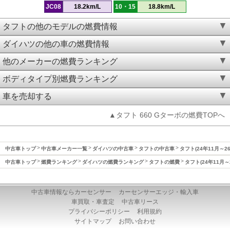
JC08
18.2km/L
10・15
18.8km/L
タフトの他のモデルの燃費情報
ダイハツの他の車の燃費情報
他のメーカーの燃費ランキング
ボディタイプ別燃費ランキング
車を売却する
▲タフト 660 Gターボの燃費TOPへ
中古車トップ
中古車メーカー一覧
ダイハツの中古車
タフトの中古車
タフト(24年11月～2
中古車トップ
燃費ランキング
ダイハツの燃費ランキング
タフトの燃費
タフト(24年11月～
中古車情報ならカーセンサー
カーセンサーエッジ・輸入車
車買取・車査定
中古車リース
プライバシーポリシー
利用規約
サイトマップ
お問い合わせ