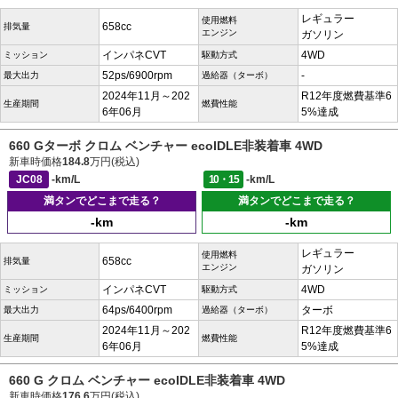
レギュラー
使用燃料
658cc
排気量
エンジン
ガソリン
インパネCVT
4WD
ミッション
駆動方式
52ps/6900rpm
-
最大出力
過給器（ターボ）
2024年11月～202
R12年度燃費基準6
生産期間
燃費性能
6年06月
5%達成
660 Gターボ クロム ベンチャー ecoIDLE非装着車 4WD
新車時価格
184.8
万円(税込)
JC08
-km/L
10・15
-km/L
満タンでどこまで走る？
満タンでどこまで走る？
-km
-km
レギュラー
使用燃料
658cc
排気量
エンジン
ガソリン
インパネCVT
4WD
ミッション
駆動方式
64ps/6400rpm
ターボ
最大出力
過給器（ターボ）
2024年11月～202
R12年度燃費基準6
生産期間
燃費性能
6年06月
5%達成
660 G クロム ベンチャー ecoIDLE非装着車 4WD
新車時価格
176.6
万円(税込)