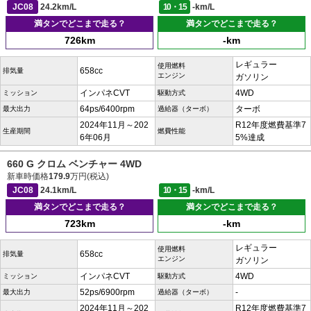
JC08
24.2km/L
10・15
-km/L
満タンでどこまで走る？
満タンでどこまで走る？
726km
-km
レギュラー
使用燃料
658cc
排気量
エンジン
ガソリン
インパネCVT
4WD
ミッション
駆動方式
64ps/6400rpm
ターボ
最大出力
過給器（ターボ）
2024年11月～202
R12年度燃費基準7
生産期間
燃費性能
6年06月
5%達成
660 G クロム ベンチャー 4WD
新車時価格
179.9
万円(税込)
JC08
24.1km/L
10・15
-km/L
満タンでどこまで走る？
満タンでどこまで走る？
723km
-km
レギュラー
使用燃料
658cc
排気量
エンジン
ガソリン
インパネCVT
4WD
ミッション
駆動方式
52ps/6900rpm
-
最大出力
過給器（ターボ）
2024年11月～202
R12年度燃費基準7