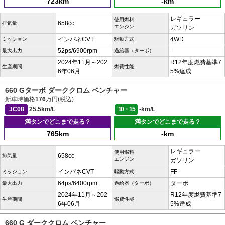
723km
-km
レギュラー
使用燃料
658cc
排気量
エンジン
ガソリン
インパネCVT
4WD
ミッション
駆動方式
52ps/6900rpm
-
最大出力
過給器（ターボ）
2024年11月～202
R12年度燃費基準7
生産期間
燃費性能
6年06月
5%達成
660 Gターボ ダーククロム ベンチャー
新車時価格
176
万円(税込)
JC08
25.5km/L
10・15
-km/L
満タンでどこまで走る？
満タンでどこまで走る？
765km
-km
レギュラー
使用燃料
658cc
排気量
エンジン
ガソリン
インパネCVT
FF
ミッション
駆動方式
64ps/6400rpm
ターボ
最大出力
過給器（ターボ）
2024年11月～202
R12年度燃費基準7
生産期間
燃費性能
6年06月
5%達成
660 G ダーククロム ベンチャー