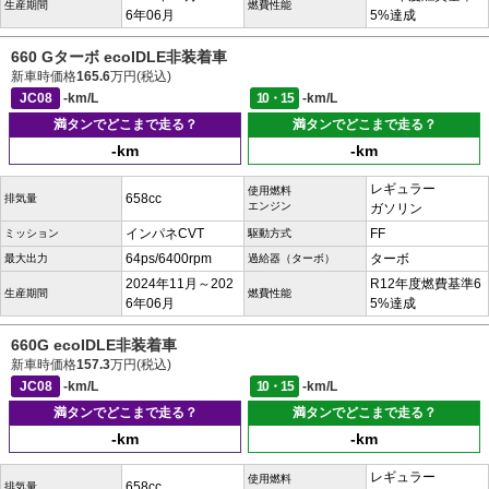
生産期間
燃費性能
6年06月
5%達成
660 Gターボ ecoIDLE非装着車
新車時価格
165.6
万円(税込)
JC08
-km/L
10・15
-km/L
満タンでどこまで走る？
満タンでどこまで走る？
-km
-km
レギュラー
使用燃料
658cc
排気量
エンジン
ガソリン
インパネCVT
FF
ミッション
駆動方式
64ps/6400rpm
ターボ
最大出力
過給器（ターボ）
2024年11月～202
R12年度燃費基準6
生産期間
燃費性能
6年06月
5%達成
660G ecoIDLE非装着車
新車時価格
157.3
万円(税込)
JC08
-km/L
10・15
-km/L
満タンでどこまで走る？
満タンでどこまで走る？
-km
-km
レギュラー
使用燃料
658cc
排気量