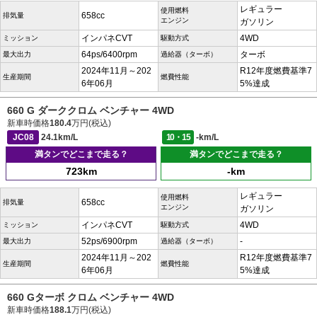
レギュラー
使用燃料
658cc
排気量
エンジン
ガソリン
インパネCVT
4WD
ミッション
駆動方式
64ps/6400rpm
ターボ
最大出力
過給器（ターボ）
2024年11月～202
R12年度燃費基準7
生産期間
燃費性能
6年06月
5%達成
660 G ダーククロム ベンチャー 4WD
新車時価格
180.4
万円(税込)
JC08
24.1km/L
10・15
-km/L
満タンでどこまで走る？
満タンでどこまで走る？
723km
-km
レギュラー
使用燃料
658cc
排気量
エンジン
ガソリン
インパネCVT
4WD
ミッション
駆動方式
52ps/6900rpm
-
最大出力
過給器（ターボ）
2024年11月～202
R12年度燃費基準7
生産期間
燃費性能
6年06月
5%達成
660 Gターボ クロム ベンチャー 4WD
新車時価格
188.1
万円(税込)