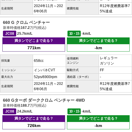
2024年11月～202
R12年度燃費基準7
生産期間
燃費性能
6年06月
5%達成
660 G クロム ベンチャー
新車時価格
167.2
万円(税込)
JC08
25.7km/L
10・15
-km/L
満タンでどこまで走る？
満タンでどこまで走る？
771km
-km
レギュラー
使用燃料
658cc
排気量
エンジン
ガソリン
インパネCVT
FF
ミッション
駆動方式
52ps/6900rpm
-
最大出力
過給器（ターボ）
2024年11月～202
R12年度燃費基準7
生産期間
燃費性能
6年06月
5%達成
660 Gターボ ダーククロム ベンチャー 4WD
新車時価格
188.7
万円(税込)
JC08
24.2km/L
10・15
-km/L
満タンでどこまで走る？
満タンでどこまで走る？
726km
-km