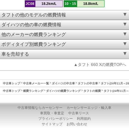
JC08
18.2km/L
10・15
18.8km/L
タフトの他のモデルの燃費情報
ダイハツの他の車の燃費情報
他のメーカーの燃費ランキング
ボディタイプ別燃費ランキング
車を売却する
▲タフト 660 Xの燃費TOPへ
中古車トップ
中古車メーカー一覧
ダイハツの中古車
タフトの中古車
タフト(24年11月～2
中古車トップ
燃費ランキング
ダイハツの燃費ランキング
タフトの燃費
タフト(24年11月～
中古車情報ならカーセンサー
カーセンサーエッジ・輸入車
車買取・車査定
中古車リース
プライバシーポリシー
利用規約
サイトマップ
お問い合わせ