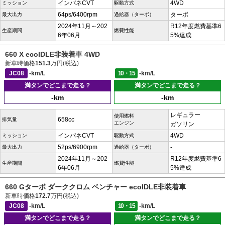
インパネCVT
4WD
ミッション
駆動方式
64ps/6400rpm
ターボ
最大出力
過給器（ターボ）
2024年11月～202
R12年度燃費基準6
生産期間
燃費性能
6年06月
5%達成
660 X ecoIDLE非装着車 4WD
新車時価格
151.3
万円(税込)
JC08
-km/L
10・15
-km/L
満タンでどこまで走る？
満タンでどこまで走る？
-km
-km
レギュラー
使用燃料
658cc
排気量
エンジン
ガソリン
インパネCVT
4WD
ミッション
駆動方式
52ps/6900rpm
-
最大出力
過給器（ターボ）
2024年11月～202
R12年度燃費基準6
生産期間
燃費性能
6年06月
5%達成
660 Gターボ ダーククロム ベンチャー ecoIDLE非装着車
新車時価格
172.7
万円(税込)
JC08
-km/L
10・15
-km/L
満タンでどこまで走る？
満タンでどこまで走る？