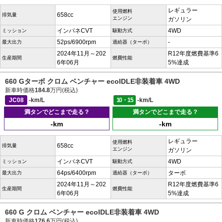
レギュラー
使用燃料
658cc
排気量
エンジン
ガソリン
インパネCVT
4WD
ミッション
駆動方式
52ps/6900rpm
-
最大出力
過給器（ターボ）
2024年11月～202
R12年度燃費基準6
生産期間
燃費性能
6年06月
5%達成
660 Gターボ クロム ベンチャー ecoIDLE非装着車 4WD
新車時価格
184.8
万円(税込)
JC08
-km/L
10・15
-km/L
満タンでどこまで走る？
満タンでどこまで走る？
-km
-km
レギュラー
使用燃料
658cc
排気量
エンジン
ガソリン
インパネCVT
4WD
ミッション
駆動方式
64ps/6400rpm
ターボ
最大出力
過給器（ターボ）
2024年11月～202
R12年度燃費基準6
生産期間
燃費性能
6年06月
5%達成
660 G クロム ベンチャー ecoIDLE非装着車 4WD
新車時価格
176.6
万円(税込)