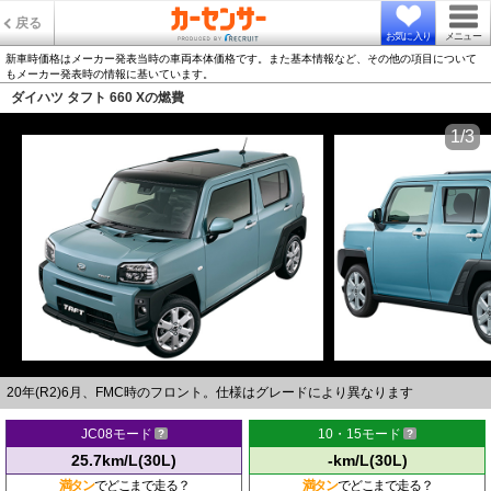
戻る
お気に入り
メニュー
新車時価格はメーカー発表当時の車両本体価格です。また基本情報など、その他の項目について
もメーカー発表時の情報に基いています。
ダイハツ タフト 660 Xの燃費
1/3
20年(R2)6月、FMC時のフロント。仕様はグレードにより異なります
JC08モード
10・15モード
25.7km/L(30L)
-km/L(30L)
満タン
でどこまで走る？
満タン
でどこまで走る？