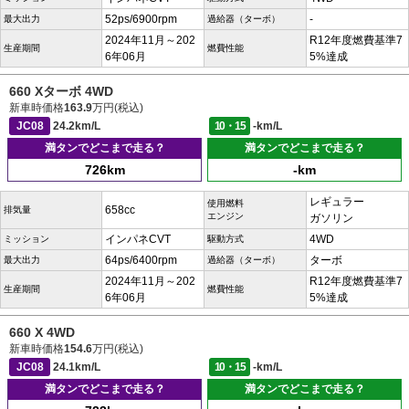
52ps/6900rpm
-
最大出力
過給器（ターボ）
2024年11月～202
R12年度燃費基準7
生産期間
燃費性能
6年06月
5%達成
660 Xターボ 4WD
新車時価格
163.9
万円(税込)
JC08
24.2km/L
10・15
-km/L
満タンでどこまで走る？
満タンでどこまで走る？
726km
-km
レギュラー
使用燃料
658cc
排気量
エンジン
ガソリン
インパネCVT
4WD
ミッション
駆動方式
64ps/6400rpm
ターボ
最大出力
過給器（ターボ）
2024年11月～202
R12年度燃費基準7
生産期間
燃費性能
6年06月
5%達成
660 X 4WD
新車時価格
154.6
万円(税込)
JC08
24.1km/L
10・15
-km/L
満タンでどこまで走る？
満タンでどこまで走る？