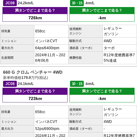
JC08
24.2km/L
10・15
-km/L
満タンでどこまで走る？
満タンでどこまで走る？
726km
-km
レギュラー
使用燃料
658cc
排気量
エンジン
ガソリン
インパネCVT
4WD
ミッション
駆動方式
64ps/6400rpm
ターボ
最大出力
過給器（ターボ）
2024年11月～202
R12年度燃費基準7
生産期間
燃費性能
6年06月
5%達成
660 G クロム ベンチャー 4WD
新車時価格
179.9
万円(税込)
JC08
24.1km/L
10・15
-km/L
満タンでどこまで走る？
満タンでどこまで走る？
723km
-km
レギュラー
使用燃料
658cc
排気量
エンジン
ガソリン
インパネCVT
4WD
ミッション
駆動方式
52ps/6900rpm
-
最大出力
過給器（ターボ）
2024年11月～202
R12年度燃費基準7