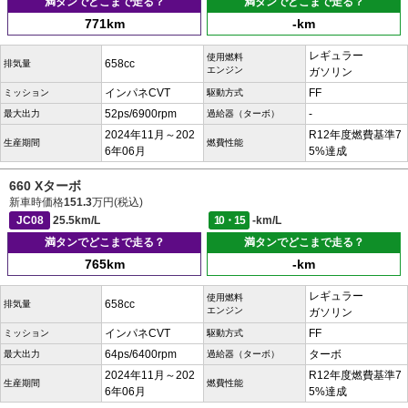
満タンでどこまで走る？
満タンでどこまで走る？
771km
-km
レギュラー
使用燃料
658cc
排気量
エンジン
ガソリン
インパネCVT
FF
ミッション
駆動方式
52ps/6900rpm
-
最大出力
過給器（ターボ）
2024年11月～202
R12年度燃費基準7
生産期間
燃費性能
6年06月
5%達成
660 Xターボ
新車時価格
151.3
万円(税込)
JC08
25.5km/L
10・15
-km/L
満タンでどこまで走る？
満タンでどこまで走る？
765km
-km
レギュラー
使用燃料
658cc
排気量
エンジン
ガソリン
インパネCVT
FF
ミッション
駆動方式
64ps/6400rpm
ターボ
最大出力
過給器（ターボ）
2024年11月～202
R12年度燃費基準7
生産期間
燃費性能
6年06月
5%達成