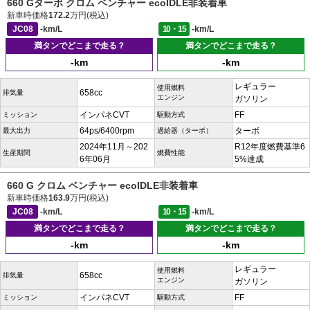
660 Gターボ クロム ベンチャー ecoIDLE非装着車
新車時価格
172.2
万円(税込)
JC08
-km/L
10・15
-km/L
満タンでどこまで走る？
満タンでどこまで走る？
-km
-km
レギュラー
使用燃料
658cc
排気量
エンジン
ガソリン
インパネCVT
FF
ミッション
駆動方式
64ps/6400rpm
ターボ
最大出力
過給器（ターボ）
2024年11月～202
R12年度燃費基準6
生産期間
燃費性能
6年06月
5%達成
660 G クロム ベンチャー ecoIDLE非装着車
新車時価格
163.9
万円(税込)
JC08
-km/L
10・15
-km/L
満タンでどこまで走る？
満タンでどこまで走る？
-km
-km
レギュラー
使用燃料
658cc
排気量
エンジン
ガソリン
インパネCVT
FF
ミッション
駆動方式