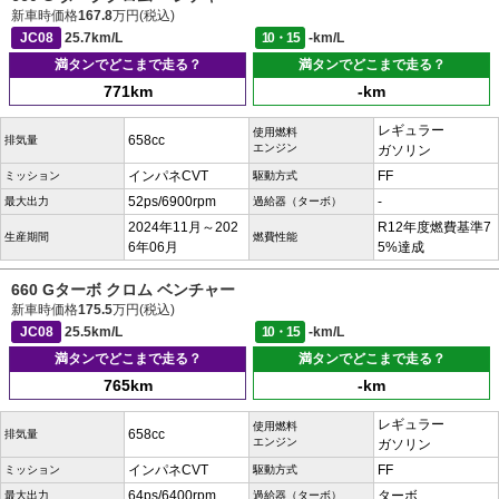
新車時価格
167.8
万円(税込)
JC08
25.7km/L
10・15
-km/L
満タンでどこまで走る？
満タンでどこまで走る？
771km
-km
レギュラー
使用燃料
658cc
排気量
エンジン
ガソリン
インパネCVT
FF
ミッション
駆動方式
52ps/6900rpm
-
最大出力
過給器（ターボ）
2024年11月～202
R12年度燃費基準7
生産期間
燃費性能
6年06月
5%達成
660 Gターボ クロム ベンチャー
新車時価格
175.5
万円(税込)
JC08
25.5km/L
10・15
-km/L
満タンでどこまで走る？
満タンでどこまで走る？
765km
-km
レギュラー
使用燃料
658cc
排気量
エンジン
ガソリン
インパネCVT
FF
ミッション
駆動方式
64ps/6400rpm
ターボ
最大出力
過給器（ターボ）