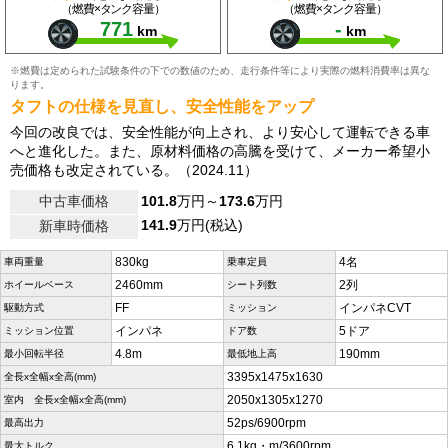
（燃費×タンク容量）
（燃費×タンク容量）
771
-
km
km
※燃費は定められた試験条件の下での数値のため、走行条件等により実際の燃料消費率は異な
ります。
タフトの仕様を見直し、安全性能をアップ
今回の改良では、安全性能が向上され、より安心して運転できる車
へと進化した。また、原材料価格の高騰を受けて、メーカー希望小
売価格も改定されている。（2024.11）
中古車価格
101.8
万円～
173.6
万円
141.9
万円(税込)
新車時価格
830kg
4名
車両重量
乗車定員
2460mm
2列
ホイールベース
シート列数
FF
インパネCVT
駆動方式
ミッション
インパネ
5ドア
ミッション位置
ドア数
4.8m
190mm
最小回転半径
最低地上高
3395x1475x1630
全長x全幅x全高(mm)
2050x1305x1270
室内 全長x全幅x全高(mm)
52ps/6900rpm
最高出力
6.1kg・m/3600rpm
最大トルク