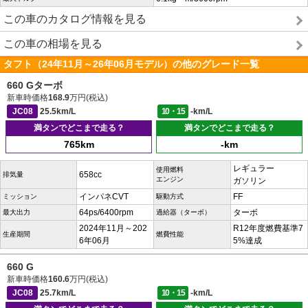
この車のカタログ情報を見る
この車の相場を見る
タフト（24年11月～26年06月モデル）の他のグレード一覧
660 Gターボ
新車時価格
168.9
万円(税込)
JC08
25.5km/L
10・15
-km/L
満タンでどこまで走る？
満タンでどこまで走る？
765km
-km
レギュラー
使用燃料
658cc
排気量
エンジン
ガソリン
インパネCVT
FF
ミッション
駆動方式
64ps/6400rpm
ターボ
最大出力
過給器（ターボ）
2024年11月～202
R12年度燃費基準7
生産期間
燃費性能
6年06月
5%達成
660 G
新車時価格
160.6
万円(税込)
JC08
25.7km/L
10・15
-km/L