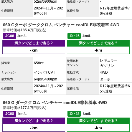
52ps/6900rpm
-
最大出力
過給器（ターボ）
2024年11月～202
R12年度燃費基準7
生産期間
燃費性能
6年06月
0%達成
660 Gターボ ダーククロム ベンチャー ecoIDLE非装着車 4WD
新車時価格
185.4
万円(税込)
JC08
-km/L
10・15
-km/L
満タンでどこまで走る？
満タンでどこまで走る？
-km
-km
レギュラー
使用燃料
658cc
排気量
エンジン
ガソリン
インパネCVT
4WD
ミッション
駆動方式
64ps/6400rpm
ターボ
最大出力
過給器（ターボ）
2024年11月～202
R12年度燃費基準6
生産期間
燃費性能
6年06月
5%達成
660 G ダーククロム ベンチャー ecoIDLE非装着車 4WD
新車時価格
177.1
万円(税込)
JC08
-km/L
10・15
-km/L
満タンでどこまで走る？
満タンでどこまで走る？
-km
-km