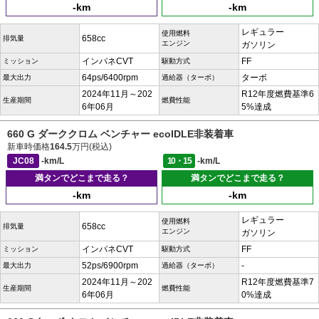
-km
-km
レギュラー
使用燃料
658cc
排気量
エンジン
ガソリン
インパネCVT
FF
ミッション
駆動方式
64ps/6400rpm
ターボ
最大出力
過給器（ターボ）
2024年11月～202
R12年度燃費基準6
生産期間
燃費性能
6年06月
5%達成
660 G ダーククロム ベンチャー ecoIDLE非装着車
新車時価格
164.5
万円(税込)
JC08
-km/L
10・15
-km/L
満タンでどこまで走る？
満タンでどこまで走る？
-km
-km
レギュラー
使用燃料
658cc
排気量
エンジン
ガソリン
インパネCVT
FF
ミッション
駆動方式
52ps/6900rpm
-
最大出力
過給器（ターボ）
2024年11月～202
R12年度燃費基準7
生産期間
燃費性能
6年06月
0%達成