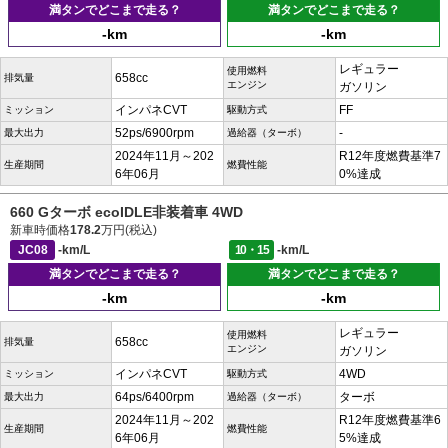
満タンでどこまで走る？
満タンでどこまで走る？
-km
-km
レギュラー
使用燃料
658cc
排気量
エンジン
ガソリン
インパネCVT
FF
ミッション
駆動方式
52ps/6900rpm
-
最大出力
過給器（ターボ）
2024年11月～202
R12年度燃費基準7
生産期間
燃費性能
6年06月
0%達成
660 Gターボ ecoIDLE非装着車 4WD
新車時価格
178.2
万円(税込)
JC08
-km/L
10・15
-km/L
満タンでどこまで走る？
満タンでどこまで走る？
-km
-km
レギュラー
使用燃料
658cc
排気量
エンジン
ガソリン
インパネCVT
4WD
ミッション
駆動方式
64ps/6400rpm
ターボ
最大出力
過給器（ターボ）
2024年11月～202
R12年度燃費基準6
生産期間
燃費性能
6年06月
5%達成