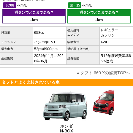
JC08
-km/L
10・15
-km/L
満タンでどこまで走る？
満タンでどこまで走る？
-km
-km
レギュラー
使用燃料
658cc
排気量
エンジン
ガソリン
インパネCVT
4WD
ミッション
駆動方式
52ps/6900rpm
-
最大出力
過給器（ターボ）
2024年11月～202
R12年度燃費基準6
生産期間
燃費性能
6年06月
5%達成
▲タフト 660 Xの燃費TOPへ
タフトとよく比較されている車
ホンダ
N-BOX