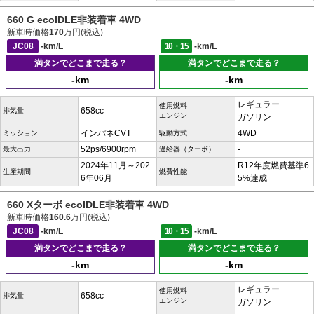
660 G ecoIDLE非装着車 4WD
新車時価格
170
万円(税込)
JC08
-km/L
10・15
-km/L
満タンでどこまで走る？
満タンでどこまで走る？
-km
-km
レギュラー
使用燃料
658cc
排気量
エンジン
ガソリン
インパネCVT
4WD
ミッション
駆動方式
52ps/6900rpm
-
最大出力
過給器（ターボ）
2024年11月～202
R12年度燃費基準6
生産期間
燃費性能
6年06月
5%達成
660 Xターボ ecoIDLE非装着車 4WD
新車時価格
160.6
万円(税込)
JC08
-km/L
10・15
-km/L
満タンでどこまで走る？
満タンでどこまで走る？
-km
-km
レギュラー
使用燃料
658cc
排気量
エンジン
ガソリン