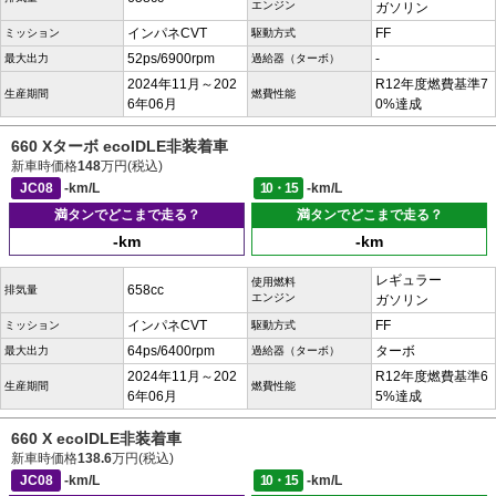
エンジン
ガソリン
インパネCVT
FF
ミッション
駆動方式
52ps/6900rpm
-
最大出力
過給器（ターボ）
2024年11月～202
R12年度燃費基準7
生産期間
燃費性能
6年06月
0%達成
660 Xターボ ecoIDLE非装着車
新車時価格
148
万円(税込)
JC08
-km/L
10・15
-km/L
満タンでどこまで走る？
満タンでどこまで走る？
-km
-km
レギュラー
使用燃料
658cc
排気量
エンジン
ガソリン
インパネCVT
FF
ミッション
駆動方式
64ps/6400rpm
ターボ
最大出力
過給器（ターボ）
2024年11月～202
R12年度燃費基準6
生産期間
燃費性能
6年06月
5%達成
660 X ecoIDLE非装着車
新車時価格
138.6
万円(税込)
JC08
-km/L
10・15
-km/L