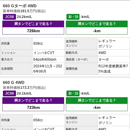
660 Gターボ 4WD
新車時価格
181.5
万円(税込)
JC08
24.2km/L
10・15
-km/L
満タンでどこまで走る？
満タンでどこまで走る？
726km
-km
レギュラー
使用燃料
658cc
排気量
エンジン
ガソリン
インパネCVT
4WD
ミッション
駆動方式
64ps/6400rpm
ターボ
最大出力
過給器（ターボ）
2024年11月～202
R12年度燃費基準7
生産期間
燃費性能
6年06月
5%達成
660 G 4WD
新車時価格
173.3
万円(税込)
JC08
24.1km/L
10・15
-km/L
満タンでどこまで走る？
満タンでどこまで走る？
723km
-km
レギュラー
使用燃料
658cc
排気量
エンジン
ガソリン
インパネCVT
4WD
ミッション
駆動方式