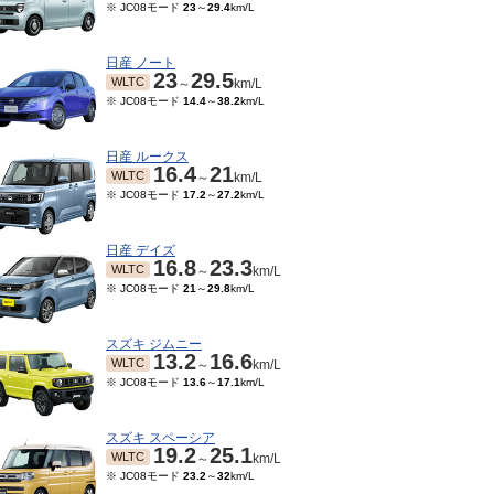
※ JC08モード
23
～
29.4
km/L
日産 ノート
23
29.5
WLTC
～
km/L
※ JC08モード
14.4
～
38.2
km/L
日産 ルークス
16.4
21
WLTC
～
km/L
※ JC08モード
17.2
～
27.2
km/L
日産 デイズ
16.8
23.3
WLTC
～
km/L
※ JC08モード
21
～
29.8
km/L
スズキ ジムニー
13.2
16.6
WLTC
～
km/L
※ JC08モード
13.6
～
17.1
km/L
スズキ スペーシア
19.2
25.1
WLTC
～
km/L
※ JC08モード
23.2
～
32
km/L