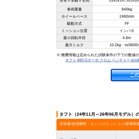
全長 x 全幅 x 全高
3395x1475x163
車両重量
840kg
ホイールベース
2460mm
駆動方式
FF
ミッション位置
インパネ
最小回転半径
4.8m
最大トルク
10.2kg・m/3600
※ 燃費情報は定められた試験条件の下での数値
タフト 660 Gターボ クロム ベンチャー e
こ
タフト（24年11月～26年06月モデル
排気量/使用燃料・エンジン/ミッション/新車時