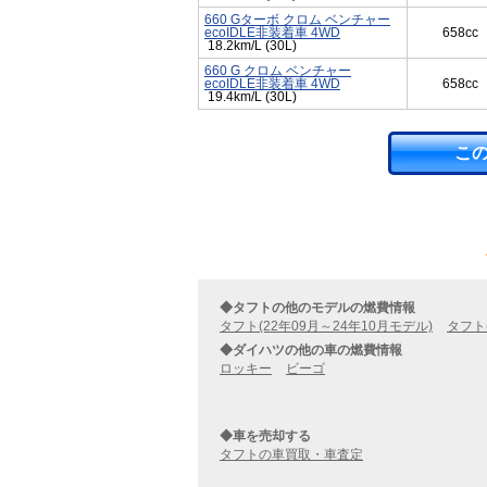
660 Gターボ クロム ベンチャー
ecoIDLE非装着車 4WD
658cc
18.2km/L (30L)
660 G クロム ベンチャー
ecoIDLE非装着車 4WD
658cc
19.4km/L (30L)
こ
◆タフトの他のモデルの燃費情報
タフト(22年09月～24年10月モデル)
タフト
◆ダイハツの他の車の燃費情報
ロッキー
ビーゴ
◆車を売却する
タフトの車買取・車査定