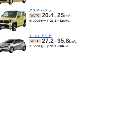
スズキ ハスラー
20.4
25
WLTC
～
km/L
※ JC08モード
23.2
～
32
km/L
トヨタ アクア
27.2
35.8
WLTC
～
km/L
※ JC08モード
33.8
～
38
km/L