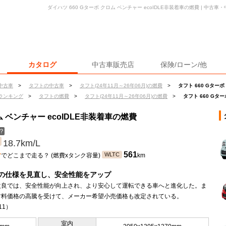
ダイハツ 660 Gターボ クロム ベンチャー ecoIDLE非装着車の燃費 | 中
カタログ
中古車販売店
保険/ローン/他
中古車
>
タフトの中古車
>
タフト(24年11月～26年06月)の燃費
>
タフト 660 Gターボ
ランキング
>
タフトの燃費
>
タフト(24年11月～26年06月)の燃費
>
タフト 660 Gタ
ム ベンチャー ecoIDLE非装着車の燃費
？
18.7km/L
ン
561
WLTC
でどこまで走る？ (燃費xタンク容量)
km
の仕様を見直し、安全性能をアップ
改良では、安全性能が向上され、より安心して運転できる車へと進化した。ま
材料価格の高騰を受けて、メーカー希望小売価格も改定されている。
11）
室内