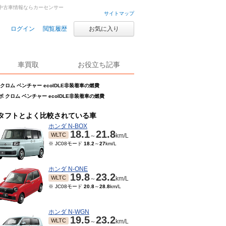
古車・中古車情報ならカーセンサー
サイトマップ
ログイン
閲覧履歴
お気に入り
車買取
お役立ち記事
 クロム ベンチャー ecoIDLE非装着車の燃費
ーボ クロム ベンチャー ecoIDLE非装着車の燃費
タフトとよく比較されている車
ホンダ N-BOX
18.1
21.8
WLTC
～
km/L
※ JC08モード
18.2
～
27
km/L
ホンダ N-ONE
19.8
23.2
WLTC
～
km/L
※ JC08モード
20.8
～
28.8
km/L
ホンダ N-WGN
19.5
23.2
WLTC
～
km/L