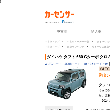
{
中古車
輸入車
中古車トップ
>
中古車メーカー一覧
>
ダイハツの
中古車トップ
>
燃費ランキング
>
ダイハツの燃費
ダイハツ タフト 660 Gターボ クロ
WLTCモード、JC08モード、10・15モードとは
WLTC
満タ
タフト
今回の
た、原
（2024.