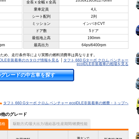
0mm
2050x1305x1270mm
全長 x 全幅 x 全高
乗車定員
4人
シート配列
2列
ミッション
インパネCVT
ドア数
5ドア
最低地上高
190mm
rpm
最高出力
64ps/6400rpm
のため、走行条件等により実際の燃料消費率は異なります。
coIDLE非装着車のカタログ情報を見る
タフト 660 Gターボ クロム ベンチャー
ecoIDLE非装着車の相場を見る
のグレードの中古車を探す
タフト 660 Gターボ クロム ベンチャー ecoIDLE非装着車の燃費・トップヘ
）の他のグレード
価格
駆動方式/最大出力/過給器/生産期間/燃費性能
満タンで