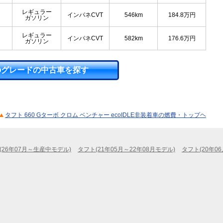
レギュラー
インパネCVT
546km
184.8
万円
ガソリン
レギュラー
インパネCVT
582km
176.6
万円
ガソリン
のグレードの中古車を探す
タフト 660 Gターボ クロム ベンチャー ecoIDLE非装着車の燃費・トップヘ
(26年07月～生産中モデル)
タフト(21年05月～22年08月モデル)
タフト(20年0