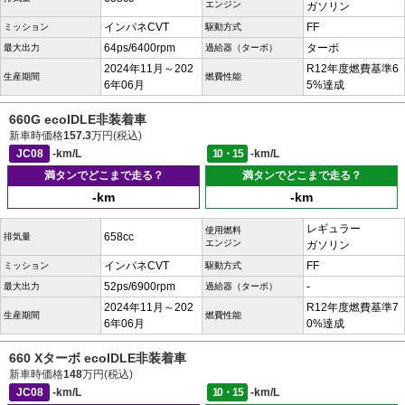
エンジン
ガソリン
インパネCVT
FF
ミッション
駆動方式
64ps/6400rpm
ターボ
最大出力
過給器（ターボ）
2024年11月～202
R12年度燃費基準6
生産期間
燃費性能
6年06月
5%達成
660G ecoIDLE非装着車
新車時価格
157.3
万円(税込)
JC08
-km/L
10・15
-km/L
満タンでどこまで走る？
満タンでどこまで走る？
-km
-km
レギュラー
使用燃料
658cc
排気量
エンジン
ガソリン
インパネCVT
FF
ミッション
駆動方式
52ps/6900rpm
-
最大出力
過給器（ターボ）
2024年11月～202
R12年度燃費基準7
生産期間
燃費性能
6年06月
0%達成
660 Xターボ ecoIDLE非装着車
新車時価格
148
万円(税込)
JC08
-km/L
10・15
-km/L