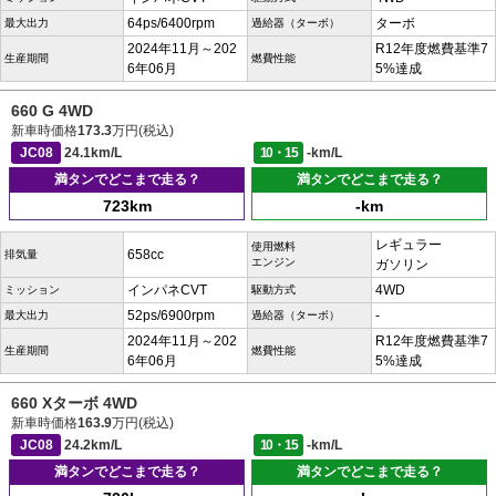
64ps/6400rpm
ターボ
最大出力
過給器（ターボ）
2024年11月～202
R12年度燃費基準7
生産期間
燃費性能
6年06月
5%達成
660 G 4WD
新車時価格
173.3
万円(税込)
JC08
24.1km/L
10・15
-km/L
満タンでどこまで走る？
満タンでどこまで走る？
723km
-km
レギュラー
使用燃料
658cc
排気量
エンジン
ガソリン
インパネCVT
4WD
ミッション
駆動方式
52ps/6900rpm
-
最大出力
過給器（ターボ）
2024年11月～202
R12年度燃費基準7
生産期間
燃費性能
6年06月
5%達成
660 Xターボ 4WD
新車時価格
163.9
万円(税込)
JC08
24.2km/L
10・15
-km/L
満タンでどこまで走る？
満タンでどこまで走る？