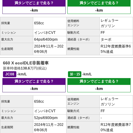
満タンでどこまで走る？
満タンでどこまで走る？
-km
-km
レギュラー
使用燃料
658cc
排気量
エンジン
ガソリン
インパネCVT
FF
ミッション
駆動方式
64ps/6400rpm
ターボ
最大出力
過給器（ターボ）
2024年11月～202
R12年度燃費基準6
生産期間
燃費性能
6年06月
5%達成
660 X ecoIDLE非装着車
新車時価格
138.6
万円(税込)
JC08
-km/L
10・15
-km/L
満タンでどこまで走る？
満タンでどこまで走る？
-km
-km
レギュラー
使用燃料
658cc
排気量
エンジン
ガソリン
インパネCVT
FF
ミッション
駆動方式
52ps/6900rpm
-
最大出力
過給器（ターボ）
2024年11月～202
R12年度燃費基準7
生産期間
燃費性能
6年06月
0%達成