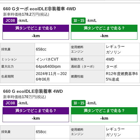
660 Gターボ ecoIDLE非装着車 4WD
新車時価格
178.2
万円(税込)
JC08
-km/L
10・15
-km/L
満タンでどこまで走る？
満タンでどこまで走る？
-km
-km
レギュラー
使用燃料
658cc
排気量
エンジン
ガソリン
インパネCVT
4WD
ミッション
駆動方式
64ps/6400rpm
ターボ
最大出力
過給器（ターボ）
2024年11月～202
R12年度燃費基準6
生産期間
燃費性能
6年06月
5%達成
660 G ecoIDLE非装着車 4WD
新車時価格
170
万円(税込)
JC08
-km/L
10・15
-km/L
満タンでどこまで走る？
満タンでどこまで走る？
-km
-km
レギュラー
使用燃料
658cc
排気量
エンジン
ガソリン