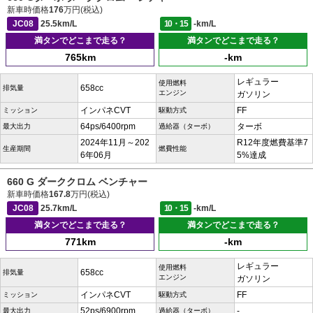
新車時価格
176
万円(税込)
JC08
25.5km/L
10・15
-km/L
満タンでどこまで走る？
満タンでどこまで走る？
765km
-km
レギュラー
使用燃料
658cc
排気量
エンジン
ガソリン
インパネCVT
FF
ミッション
駆動方式
64ps/6400rpm
ターボ
最大出力
過給器（ターボ）
2024年11月～202
R12年度燃費基準7
生産期間
燃費性能
6年06月
5%達成
660 G ダーククロム ベンチャー
新車時価格
167.8
万円(税込)
JC08
25.7km/L
10・15
-km/L
満タンでどこまで走る？
満タンでどこまで走る？
771km
-km
レギュラー
使用燃料
658cc
排気量
エンジン
ガソリン
インパネCVT
FF
ミッション
駆動方式
52ps/6900rpm
-
最大出力
過給器（ターボ）