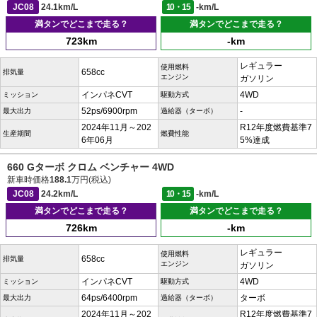
JC08
24.1km/L
10・15
-km/L
満タンでどこまで走る？
満タンでどこまで走る？
723km
-km
レギュラー
使用燃料
658cc
排気量
エンジン
ガソリン
インパネCVT
4WD
ミッション
駆動方式
52ps/6900rpm
-
最大出力
過給器（ターボ）
2024年11月～202
R12年度燃費基準7
生産期間
燃費性能
6年06月
5%達成
660 Gターボ クロム ベンチャー 4WD
新車時価格
188.1
万円(税込)
JC08
24.2km/L
10・15
-km/L
満タンでどこまで走る？
満タンでどこまで走る？
726km
-km
レギュラー
使用燃料
658cc
排気量
エンジン
ガソリン
インパネCVT
4WD
ミッション
駆動方式
64ps/6400rpm
ターボ
最大出力
過給器（ターボ）
2024年11月～202
R12年度燃費基準7