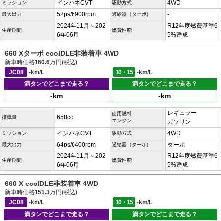
インパネCVT
4WD
ミッション
駆動方式
52ps/6900rpm
-
最大出力
過給器（ターボ）
2024年11月～202
R12年度燃費基準6
生産期間
燃費性能
6年06月
5%達成
660 Xターボ ecoIDLE非装着車 4WD
新車時価格
160.6
万円(税込)
JC08
-km/L
10・15
-km/L
満タンでどこまで走る？
満タンでどこまで走る？
-km
-km
レギュラー
使用燃料
658cc
排気量
エンジン
ガソリン
インパネCVT
4WD
ミッション
駆動方式
64ps/6400rpm
ターボ
最大出力
過給器（ターボ）
2024年11月～202
R12年度燃費基準6
生産期間
燃費性能
6年06月
5%達成
660 X ecoIDLE非装着車 4WD
新車時価格
151.3
万円(税込)
JC08
-km/L
10・15
-km/L
満タンでどこまで走る？
満タンでどこまで走る？