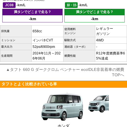
JC08
-km/L
10・15
-km/L
満タンでどこまで走る？
満タンでどこまで走る？
-km
-km
レギュラー
使用燃料
658cc
排気量
エンジン
ガソリン
インパネCVT
4WD
ミッション
駆動方式
52ps/6900rpm
-
最大出力
過給器（ターボ）
2024年11月～202
R12年度燃費基準6
生産期間
燃費性能
6年06月
5%達成
▲タフト 660 G ダーククロム ベンチャー ecoIDLE非装着車の燃費
TOPへ
タフトとよく比較されている車
ホンダ