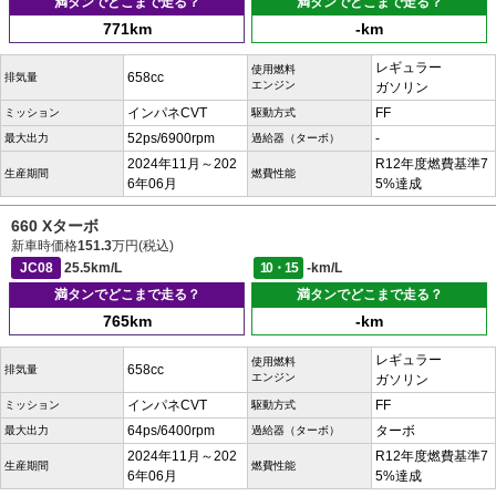
満タンでどこまで走る？
満タンでどこまで走る？
771km
-km
レギュラー
使用燃料
658cc
排気量
エンジン
ガソリン
インパネCVT
FF
ミッション
駆動方式
52ps/6900rpm
-
最大出力
過給器（ターボ）
2024年11月～202
R12年度燃費基準7
生産期間
燃費性能
6年06月
5%達成
660 Xターボ
新車時価格
151.3
万円(税込)
JC08
25.5km/L
10・15
-km/L
満タンでどこまで走る？
満タンでどこまで走る？
765km
-km
レギュラー
使用燃料
658cc
排気量
エンジン
ガソリン
インパネCVT
FF
ミッション
駆動方式
64ps/6400rpm
ターボ
最大出力
過給器（ターボ）
2024年11月～202
R12年度燃費基準7
生産期間
燃費性能
6年06月
5%達成