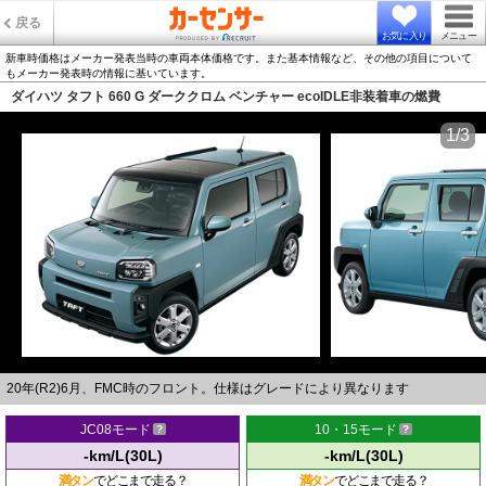
戻る
お気に入り
メニュー
新車時価格はメーカー発表当時の車両本体価格です。また基本情報など、その他の項目について
もメーカー発表時の情報に基いています。
ダイハツ タフト 660 G ダーククロム ベンチャー ecoIDLE非装着車の燃費
1/3
20年(R2)6月、FMC時のフロント。仕様はグレードにより異なります
JC08モード
10・15モード
-km/L(30L)
-km/L(30L)
満タン
でどこまで走る？
満タン
でどこまで走る？