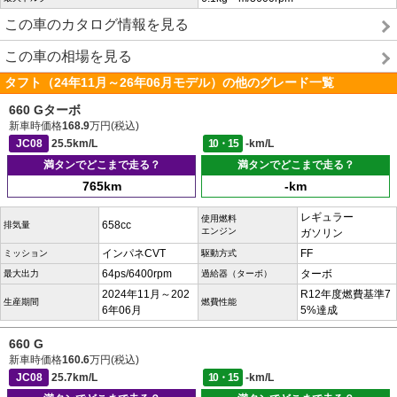
この車のカタログ情報を見る
この車の相場を見る
タフト（24年11月～26年06月モデル）の他のグレード一覧
660 Gターボ
新車時価格
168.9
万円(税込)
JC08
25.5km/L
10・15
-km/L
満タンでどこまで走る？
満タンでどこまで走る？
765km
-km
レギュラー
使用燃料
658cc
排気量
エンジン
ガソリン
インパネCVT
FF
ミッション
駆動方式
64ps/6400rpm
ターボ
最大出力
過給器（ターボ）
2024年11月～202
R12年度燃費基準7
生産期間
燃費性能
6年06月
5%達成
660 G
新車時価格
160.6
万円(税込)
JC08
25.7km/L
10・15
-km/L