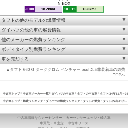
N-BOX
JC08
18.2km/L
10・15
18.8km/L
タフトの他のモデルの燃費情報
ダイハツの他の車の燃費情報
他のメーカーの燃費ランキング
ボディタイプ別燃費ランキング
車を売却する
▲タフト 660 G ダーククロム ベンチャー ecoIDLE非装着車の燃費
TOPへ
中古車トップ
中古車メーカー一覧
ダイハツの中古車
タフトの中古車
タフト(24年11月～2
中古車トップ
燃費ランキング
ダイハツの燃費ランキング
タフトの燃費
タフト(24年11月～
中古車情報ならカーセンサー
カーセンサーエッジ・輸入車
車買取・車査定
中古車リース