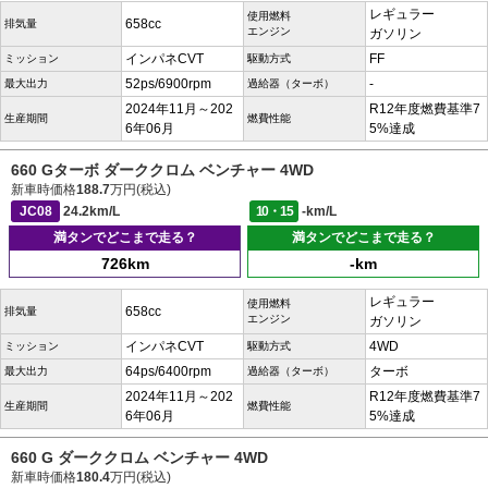
レギュラー
使用燃料
658cc
排気量
エンジン
ガソリン
インパネCVT
FF
ミッション
駆動方式
52ps/6900rpm
-
最大出力
過給器（ターボ）
2024年11月～202
R12年度燃費基準7
生産期間
燃費性能
6年06月
5%達成
660 Gターボ ダーククロム ベンチャー 4WD
新車時価格
188.7
万円(税込)
JC08
24.2km/L
10・15
-km/L
満タンでどこまで走る？
満タンでどこまで走る？
726km
-km
レギュラー
使用燃料
658cc
排気量
エンジン
ガソリン
インパネCVT
4WD
ミッション
駆動方式
64ps/6400rpm
ターボ
最大出力
過給器（ターボ）
2024年11月～202
R12年度燃費基準7
生産期間
燃費性能
6年06月
5%達成
660 G ダーククロム ベンチャー 4WD
新車時価格
180.4
万円(税込)