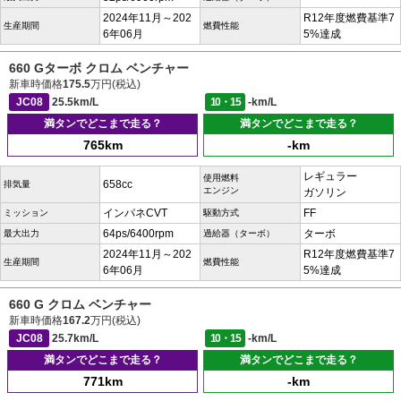
2024年11月～202
R12年度燃費基準7
生産期間
燃費性能
6年06月
5%達成
660 Gターボ クロム ベンチャー
新車時価格
175.5
万円(税込)
JC08
25.5km/L
10・15
-km/L
満タンでどこまで走る？
満タンでどこまで走る？
765km
-km
レギュラー
使用燃料
658cc
排気量
エンジン
ガソリン
インパネCVT
FF
ミッション
駆動方式
64ps/6400rpm
ターボ
最大出力
過給器（ターボ）
2024年11月～202
R12年度燃費基準7
生産期間
燃費性能
6年06月
5%達成
660 G クロム ベンチャー
新車時価格
167.2
万円(税込)
JC08
25.7km/L
10・15
-km/L
満タンでどこまで走る？
満タンでどこまで走る？
771km
-km