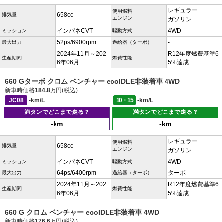
レギュラー
使用燃料
658cc
排気量
エンジン
ガソリン
インパネCVT
4WD
ミッション
駆動方式
52ps/6900rpm
-
最大出力
過給器（ターボ）
2024年11月～202
R12年度燃費基準6
生産期間
燃費性能
6年06月
5%達成
660 Gターボ クロム ベンチャー ecoIDLE非装着車 4WD
新車時価格
184.8
万円(税込)
JC08
-km/L
10・15
-km/L
満タンでどこまで走る？
満タンでどこまで走る？
-km
-km
レギュラー
使用燃料
658cc
排気量
エンジン
ガソリン
インパネCVT
4WD
ミッション
駆動方式
64ps/6400rpm
ターボ
最大出力
過給器（ターボ）
2024年11月～202
R12年度燃費基準6
生産期間
燃費性能
6年06月
5%達成
660 G クロム ベンチャー ecoIDLE非装着車 4WD
新車時価格
176.6
万円(税込)