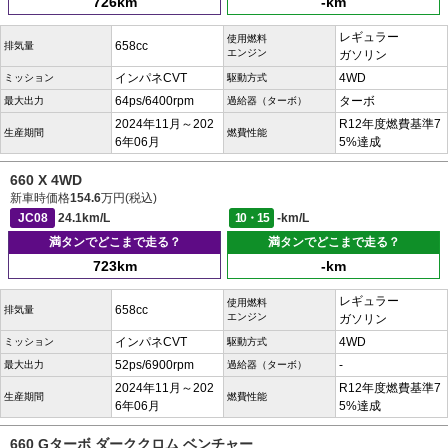
726km
-km
レギュラー
使用燃料
658cc
排気量
エンジン
ガソリン
インパネCVT
4WD
ミッション
駆動方式
64ps/6400rpm
ターボ
最大出力
過給器（ターボ）
2024年11月～202
R12年度燃費基準7
生産期間
燃費性能
6年06月
5%達成
660 X 4WD
新車時価格
154.6
万円(税込)
JC08
24.1km/L
10・15
-km/L
満タンでどこまで走る？
満タンでどこまで走る？
723km
-km
レギュラー
使用燃料
658cc
排気量
エンジン
ガソリン
インパネCVT
4WD
ミッション
駆動方式
52ps/6900rpm
-
最大出力
過給器（ターボ）
2024年11月～202
R12年度燃費基準7
生産期間
燃費性能
6年06月
5%達成
660 Gターボ ダーククロム ベンチャー