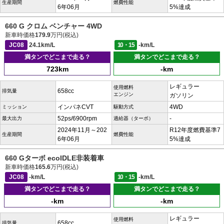
生産期間
燃費性能
6年06月
5%達成
660 G クロム ベンチャー 4WD
新車時価格
179.9
万円(税込)
JC08
24.1km/L
10・15
-km/L
満タンでどこまで走る？
満タンでどこまで走る？
723km
-km
レギュラー
使用燃料
658cc
排気量
エンジン
ガソリン
インパネCVT
4WD
ミッション
駆動方式
52ps/6900rpm
-
最大出力
過給器（ターボ）
2024年11月～202
R12年度燃費基準7
生産期間
燃費性能
6年06月
5%達成
660 Gターボ ecoIDLE非装着車
新車時価格
165.6
万円(税込)
JC08
-km/L
10・15
-km/L
満タンでどこまで走る？
満タンでどこまで走る？
-km
-km
レギュラー
使用燃料
658cc
排気量