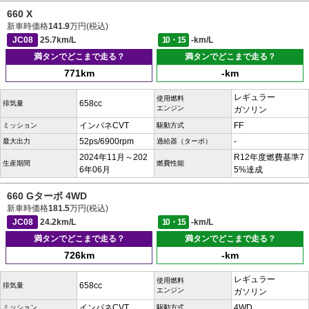
660 X
新車時価格
141.9
万円(税込)
JC08
25.7km/L
10・15
-km/L
満タンでどこまで走る？
満タンでどこまで走る？
771km
-km
レギュラー
使用燃料
658cc
排気量
エンジン
ガソリン
インパネCVT
FF
ミッション
駆動方式
52ps/6900rpm
-
最大出力
過給器（ターボ）
2024年11月～202
R12年度燃費基準7
生産期間
燃費性能
6年06月
5%達成
660 Gターボ 4WD
新車時価格
181.5
万円(税込)
JC08
24.2km/L
10・15
-km/L
満タンでどこまで走る？
満タンでどこまで走る？
726km
-km
レギュラー
使用燃料
658cc
排気量
エンジン
ガソリン
インパネCVT
4WD
ミッション
駆動方式