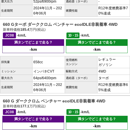
52ps/6900rpm
-
最大出力
過給器（ターボ）
2024年11月～202
R12年度燃費基準7
生産期間
燃費性能
6年06月
0%達成
660 Gターボ ダーククロム ベンチャー ecoIDLE非装着車 4WD
新車時価格
185.4
万円(税込)
JC08
-km/L
10・15
-km/L
満タンでどこまで走る？
満タンでどこまで走る？
-km
-km
レギュラー
使用燃料
658cc
排気量
エンジン
ガソリン
インパネCVT
4WD
ミッション
駆動方式
64ps/6400rpm
ターボ
最大出力
過給器（ターボ）
2024年11月～202
R12年度燃費基準6
生産期間
燃費性能
6年06月
5%達成
660 G ダーククロム ベンチャー ecoIDLE非装着車 4WD
新車時価格
177.1
万円(税込)
JC08
-km/L
10・15
-km/L
満タンでどこまで走る？
満タンでどこまで走る？
-km
-km