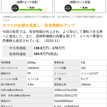
（燃費×タンク容量）
（燃費×タンク容量）
-
-
km
km
※燃費は定められた試験条件の下での数値のため、走行条件等により実際の燃料消費率は異な
ります。
タフトの仕様を見直し、安全性能をアップ
今回の改良では、安全性能が向上され、より安心して運転できる車
へと進化した。また、原材料価格の高騰を受けて、メーカー希望小
売価格も改定されている。（2024.11）
中古車価格
138.8
万円～
170
万円
164.5
万円(税込)
新車時価格
830kg
4名
車両重量
乗車定員
2460mm
2列
ホイールベース
シート列数
FF
インパネCVT
駆動方式
ミッション
インパネ
5ドア
ミッション位置
ドア数
4.8m
190mm
最小回転半径
最低地上高
3395x1475x1630
全長x全幅x全高(mm)
2050x1305x1270
室内 全長x全幅x全高(mm)
52ps/6900rpm
最高出力
6.1kg・m/3600rpm
最大トルク