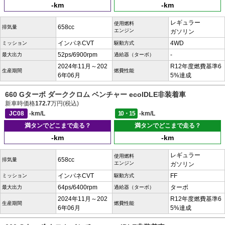
-km
-km
レギュラー
使用燃料
658cc
排気量
エンジン
ガソリン
インパネCVT
4WD
ミッション
駆動方式
52ps/6900rpm
-
最大出力
過給器（ターボ）
2024年11月～202
R12年度燃費基準6
生産期間
燃費性能
6年06月
5%達成
660 Gターボ ダーククロム ベンチャー ecoIDLE非装着車
新車時価格
172.7
万円(税込)
JC08
-km/L
10・15
-km/L
満タンでどこまで走る？
満タンでどこまで走る？
-km
-km
レギュラー
使用燃料
658cc
排気量
エンジン
ガソリン
インパネCVT
FF
ミッション
駆動方式
64ps/6400rpm
ターボ
最大出力
過給器（ターボ）
2024年11月～202
R12年度燃費基準6
生産期間
燃費性能
6年06月
5%達成