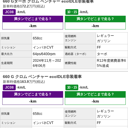
660 Gターボ クロム ベンチャー ecoIDLE非装着車
新車時価格
172.2
万円(税込)
JC08
-km/L
10・15
-km/L
満タンでどこまで走る？
満タンでどこまで走る？
-km
-km
レギュラー
使用燃料
658cc
排気量
エンジン
ガソリン
インパネCVT
FF
ミッション
駆動方式
64ps/6400rpm
ターボ
最大出力
過給器（ターボ）
2024年11月～202
R12年度燃費基準6
生産期間
燃費性能
6年06月
5%達成
660 G クロム ベンチャー ecoIDLE非装着車
新車時価格
163.9
万円(税込)
JC08
-km/L
10・15
-km/L
満タンでどこまで走る？
満タンでどこまで走る？
-km
-km
レギュラー
使用燃料
658cc
排気量
エンジン
ガソリン
インパネCVT
FF
ミッション
駆動方式