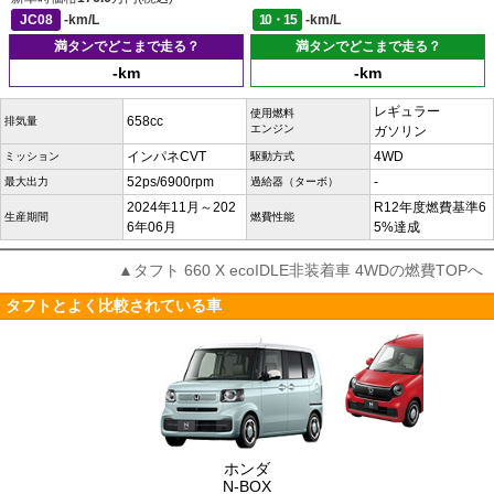
JC08
-km/L
10・15
-km/L
満タンでどこまで走る？
満タンでどこまで走る？
-km
-km
レギュラー
使用燃料
658cc
排気量
エンジン
ガソリン
インパネCVT
4WD
ミッション
駆動方式
52ps/6900rpm
-
最大出力
過給器（ターボ）
2024年11月～202
R12年度燃費基準6
生産期間
燃費性能
6年06月
5%達成
▲タフト 660 X ecoIDLE非装着車 4WDの燃費TOPへ
タフトとよく比較されている車
ホンダ
N-BOX