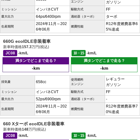
エンジン
ガソリン
インパネCVT
FF
ミッション
駆動方式
64ps/6400rpm
ターボ
最大出力
過給器（ターボ）
2024年11月～202
R12年度燃費基準6
生産期間
燃費性能
6年06月
5%達成
660G ecoIDLE非装着車
新車時価格
157.3
万円(税込)
JC08
-km/L
10・15
-km/L
満タンでどこまで走る？
満タンでどこまで走る？
-km
-km
レギュラー
使用燃料
658cc
排気量
エンジン
ガソリン
インパネCVT
FF
ミッション
駆動方式
52ps/6900rpm
-
最大出力
過給器（ターボ）
2024年11月～202
R12年度燃費基準7
生産期間
燃費性能
6年06月
0%達成
660 Xターボ ecoIDLE非装着車
新車時価格
148
万円(税込)
JC08
-km/L
10・15
-km/L