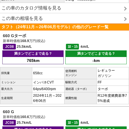
この車のカタログ情報を見る
この車の相場を見る
タフト（24年11月～26年06月モデル）の他のグレード一覧
660 Gターボ
新車時価格
168.9
万円(税込)
JC08
25.5km/L
10・15
-km/L
満タンでどこまで走る？
満タンでどこまで走る？
765km
-km
レギュラー
使用燃料
658cc
排気量
エンジン
ガソリン
インパネCVT
FF
ミッション
駆動方式
64ps/6400rpm
ターボ
最大出力
過給器（ターボ）
2024年11月～202
R12年度燃費基準7
生産期間
燃費性能
6年06月
5%達成
660 G
新車時価格
160.6
万円(税込)
JC08
25.7km/L
10・15
-km/L