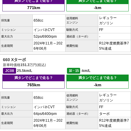
満タンでどこまで走る？
満タンでどこまで走る？
771km
-km
レギュラー
使用燃料
658cc
排気量
エンジン
ガソリン
インパネCVT
FF
ミッション
駆動方式
52ps/6900rpm
-
最大出力
過給器（ターボ）
2024年11月～202
R12年度燃費基準7
生産期間
燃費性能
6年06月
5%達成
660 Xターボ
新車時価格
151.3
万円(税込)
JC08
25.5km/L
10・15
-km/L
満タンでどこまで走る？
満タンでどこまで走る？
765km
-km
レギュラー
使用燃料
658cc
排気量
エンジン
ガソリン
インパネCVT
FF
ミッション
駆動方式
64ps/6400rpm
ターボ
最大出力
過給器（ターボ）
2024年11月～202
R12年度燃費基準7
生産期間
燃費性能
6年06月
5%達成