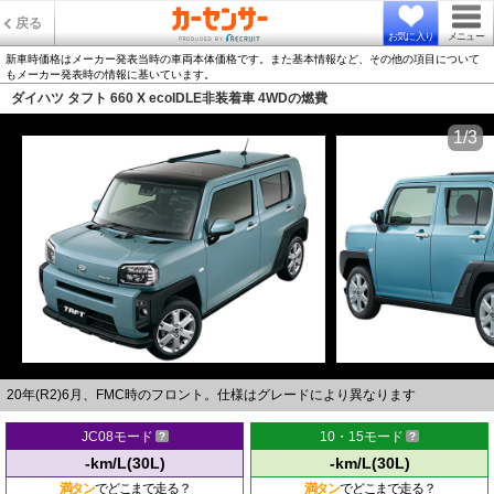
戻る
お気に入り
メニュー
新車時価格はメーカー発表当時の車両本体価格です。また基本情報など、その他の項目について
もメーカー発表時の情報に基いています。
ダイハツ タフト 660 X ecoIDLE非装着車 4WDの燃費
1/3
20年(R2)6月、FMC時のフロント。仕様はグレードにより異なります
JC08モード
10・15モード
-km/L(30L)
-km/L(30L)
満タン
でどこまで走る？
満タン
でどこまで走る？