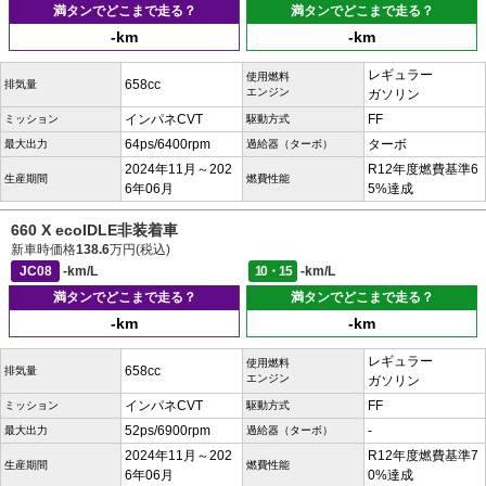
満タンでどこまで走る？
満タンでどこまで走る？
-km
-km
レギュラー
使用燃料
658cc
排気量
エンジン
ガソリン
インパネCVT
FF
ミッション
駆動方式
64ps/6400rpm
ターボ
最大出力
過給器（ターボ）
2024年11月～202
R12年度燃費基準6
生産期間
燃費性能
6年06月
5%達成
660 X ecoIDLE非装着車
新車時価格
138.6
万円(税込)
JC08
-km/L
10・15
-km/L
満タンでどこまで走る？
満タンでどこまで走る？
-km
-km
レギュラー
使用燃料
658cc
排気量
エンジン
ガソリン
インパネCVT
FF
ミッション
駆動方式
52ps/6900rpm
-
最大出力
過給器（ターボ）
2024年11月～202
R12年度燃費基準7
生産期間
燃費性能
6年06月
0%達成