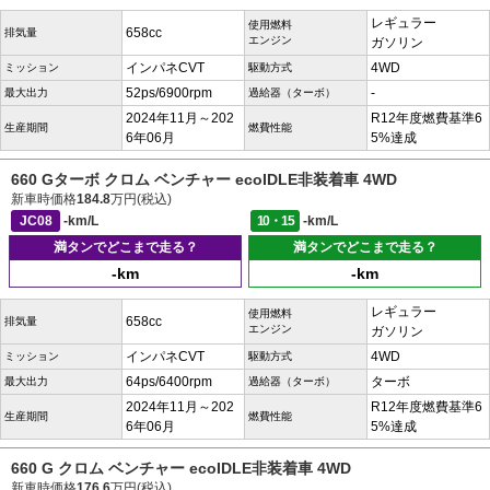
レギュラー
使用燃料
658cc
排気量
エンジン
ガソリン
インパネCVT
4WD
ミッション
駆動方式
52ps/6900rpm
-
最大出力
過給器（ターボ）
2024年11月～202
R12年度燃費基準6
生産期間
燃費性能
6年06月
5%達成
660 Gターボ クロム ベンチャー ecoIDLE非装着車 4WD
新車時価格
184.8
万円(税込)
JC08
-km/L
10・15
-km/L
満タンでどこまで走る？
満タンでどこまで走る？
-km
-km
レギュラー
使用燃料
658cc
排気量
エンジン
ガソリン
インパネCVT
4WD
ミッション
駆動方式
64ps/6400rpm
ターボ
最大出力
過給器（ターボ）
2024年11月～202
R12年度燃費基準6
生産期間
燃費性能
6年06月
5%達成
660 G クロム ベンチャー ecoIDLE非装着車 4WD
新車時価格
176.6
万円(税込)