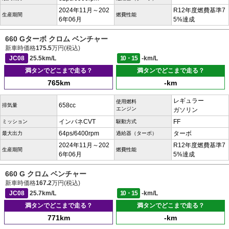
2024年11月～202
R12年度燃費基準7
生産期間
燃費性能
6年06月
5%達成
660 Gターボ クロム ベンチャー
新車時価格
175.5
万円(税込)
JC08
25.5km/L
10・15
-km/L
満タンでどこまで走る？
満タンでどこまで走る？
765km
-km
レギュラー
使用燃料
658cc
排気量
エンジン
ガソリン
インパネCVT
FF
ミッション
駆動方式
64ps/6400rpm
ターボ
最大出力
過給器（ターボ）
2024年11月～202
R12年度燃費基準7
生産期間
燃費性能
6年06月
5%達成
660 G クロム ベンチャー
新車時価格
167.2
万円(税込)
JC08
25.7km/L
10・15
-km/L
満タンでどこまで走る？
満タンでどこまで走る？
771km
-km