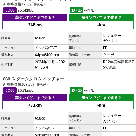
新車時価格
176
万円(税込)
JC08
25.5km/L
10・15
-km/L
満タンでどこまで走る？
満タンでどこまで走る？
765km
-km
レギュラー
使用燃料
658cc
排気量
エンジン
ガソリン
インパネCVT
FF
ミッション
駆動方式
64ps/6400rpm
ターボ
最大出力
過給器（ターボ）
2024年11月～202
R12年度燃費基準7
生産期間
燃費性能
6年06月
5%達成
660 G ダーククロム ベンチャー
新車時価格
167.8
万円(税込)
JC08
25.7km/L
10・15
-km/L
満タンでどこまで走る？
満タンでどこまで走る？
771km
-km
レギュラー
使用燃料
658cc
排気量
エンジン
ガソリン
インパネCVT
FF
ミッション
駆動方式
52ps/6900rpm
-
最大出力
過給器（ターボ）