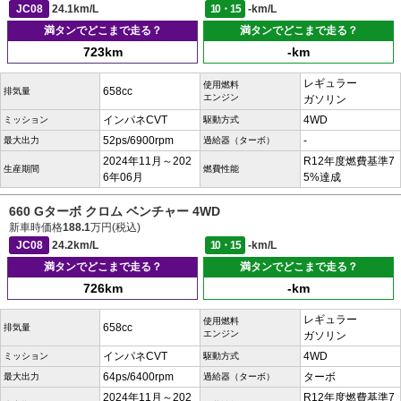
JC08
24.1km/L
10・15
-km/L
満タンでどこまで走る？
満タンでどこまで走る？
723km
-km
レギュラー
使用燃料
658cc
排気量
エンジン
ガソリン
インパネCVT
4WD
ミッション
駆動方式
52ps/6900rpm
-
最大出力
過給器（ターボ）
2024年11月～202
R12年度燃費基準7
生産期間
燃費性能
6年06月
5%達成
660 Gターボ クロム ベンチャー 4WD
新車時価格
188.1
万円(税込)
JC08
24.2km/L
10・15
-km/L
満タンでどこまで走る？
満タンでどこまで走る？
726km
-km
レギュラー
使用燃料
658cc
排気量
エンジン
ガソリン
インパネCVT
4WD
ミッション
駆動方式
64ps/6400rpm
ターボ
最大出力
過給器（ターボ）
2024年11月～202
R12年度燃費基準7