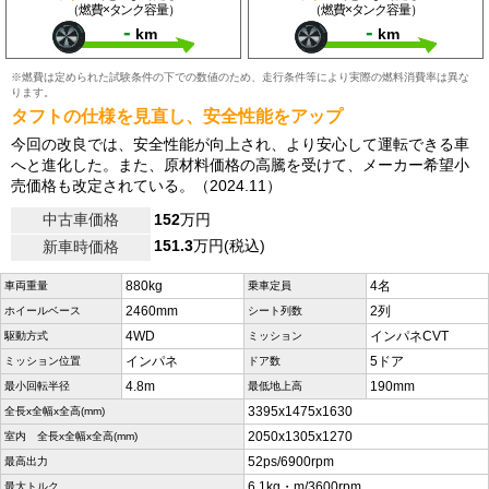
（燃費×タンク容量）
（燃費×タンク容量）
-
-
km
km
※燃費は定められた試験条件の下での数値のため、走行条件等により実際の燃料消費率は異な
ります。
タフトの仕様を見直し、安全性能をアップ
今回の改良では、安全性能が向上され、より安心して運転できる車
へと進化した。また、原材料価格の高騰を受けて、メーカー希望小
売価格も改定されている。（2024.11）
中古車価格
152
万円
151.3
万円(税込)
新車時価格
880kg
4名
車両重量
乗車定員
2460mm
2列
ホイールベース
シート列数
4WD
インパネCVT
駆動方式
ミッション
インパネ
5ドア
ミッション位置
ドア数
4.8m
190mm
最小回転半径
最低地上高
3395x1475x1630
全長x全幅x全高(mm)
2050x1305x1270
室内 全長x全幅x全高(mm)
52ps/6900rpm
最高出力
6.1kg・m/3600rpm
最大トルク