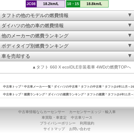
JC08
18.2km/L
10・15
18.8km/L
タフトの他のモデルの燃費情報
ダイハツの他の車の燃費情報
他のメーカーの燃費ランキング
ボディタイプ別燃費ランキング
車を売却する
▲タフト 660 X ecoIDLE非装着車 4WDの燃費TOPへ
中古車トップ
中古車メーカー一覧
ダイハツの中古車
タフトの中古車
タフト(24年11月～2
中古車トップ
燃費ランキング
ダイハツの燃費ランキング
タフトの燃費
タフト(24年11月～
中古車情報ならカーセンサー
カーセンサーエッジ・輸入車
車買取・車査定
中古車リース
プライバシーポリシー
利用規約
サイトマップ
お問い合わせ