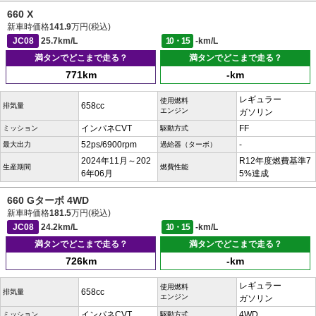
660 X
新車時価格
141.9
万円(税込)
JC08
25.7km/L
10・15
-km/L
満タンでどこまで走る？
満タンでどこまで走る？
771km
-km
レギュラー
使用燃料
658cc
排気量
エンジン
ガソリン
インパネCVT
FF
ミッション
駆動方式
52ps/6900rpm
-
最大出力
過給器（ターボ）
2024年11月～202
R12年度燃費基準7
生産期間
燃費性能
6年06月
5%達成
660 Gターボ 4WD
新車時価格
181.5
万円(税込)
JC08
24.2km/L
10・15
-km/L
満タンでどこまで走る？
満タンでどこまで走る？
726km
-km
レギュラー
使用燃料
658cc
排気量
エンジン
ガソリン
インパネCVT
4WD
ミッション
駆動方式