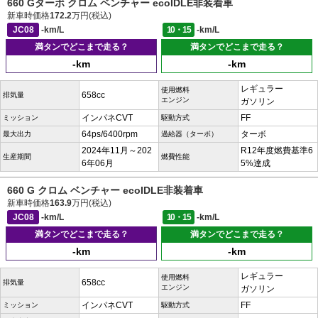
660 Gターボ クロム ベンチャー ecoIDLE非装着車
新車時価格
172.2
万円(税込)
JC08
-km/L
10・15
-km/L
満タンでどこまで走る？
満タンでどこまで走る？
-km
-km
レギュラー
使用燃料
658cc
排気量
エンジン
ガソリン
インパネCVT
FF
ミッション
駆動方式
64ps/6400rpm
ターボ
最大出力
過給器（ターボ）
2024年11月～202
R12年度燃費基準6
生産期間
燃費性能
6年06月
5%達成
660 G クロム ベンチャー ecoIDLE非装着車
新車時価格
163.9
万円(税込)
JC08
-km/L
10・15
-km/L
満タンでどこまで走る？
満タンでどこまで走る？
-km
-km
レギュラー
使用燃料
658cc
排気量
エンジン
ガソリン
インパネCVT
FF
ミッション
駆動方式