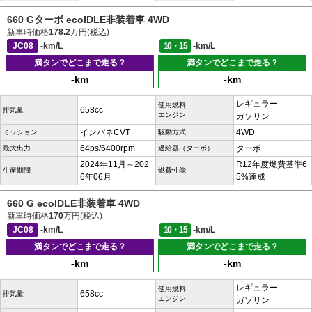
660 Gターボ ecoIDLE非装着車 4WD
新車時価格
178.2
万円(税込)
JC08
-km/L
10・15
-km/L
満タンでどこまで走る？
満タンでどこまで走る？
-km
-km
レギュラー
使用燃料
658cc
排気量
エンジン
ガソリン
インパネCVT
4WD
ミッション
駆動方式
64ps/6400rpm
ターボ
最大出力
過給器（ターボ）
2024年11月～202
R12年度燃費基準6
生産期間
燃費性能
6年06月
5%達成
660 G ecoIDLE非装着車 4WD
新車時価格
170
万円(税込)
JC08
-km/L
10・15
-km/L
満タンでどこまで走る？
満タンでどこまで走る？
-km
-km
レギュラー
使用燃料
658cc
排気量
エンジン
ガソリン