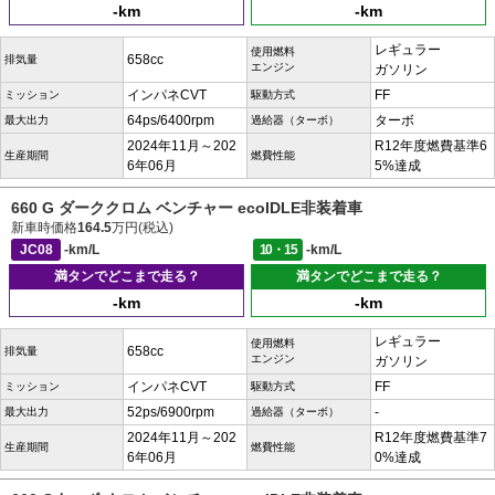
-km
-km
レギュラー
使用燃料
658cc
排気量
エンジン
ガソリン
インパネCVT
FF
ミッション
駆動方式
64ps/6400rpm
ターボ
最大出力
過給器（ターボ）
2024年11月～202
R12年度燃費基準6
生産期間
燃費性能
6年06月
5%達成
660 G ダーククロム ベンチャー ecoIDLE非装着車
新車時価格
164.5
万円(税込)
JC08
-km/L
10・15
-km/L
満タンでどこまで走る？
満タンでどこまで走る？
-km
-km
レギュラー
使用燃料
658cc
排気量
エンジン
ガソリン
インパネCVT
FF
ミッション
駆動方式
52ps/6900rpm
-
最大出力
過給器（ターボ）
2024年11月～202
R12年度燃費基準7
生産期間
燃費性能
6年06月
0%達成