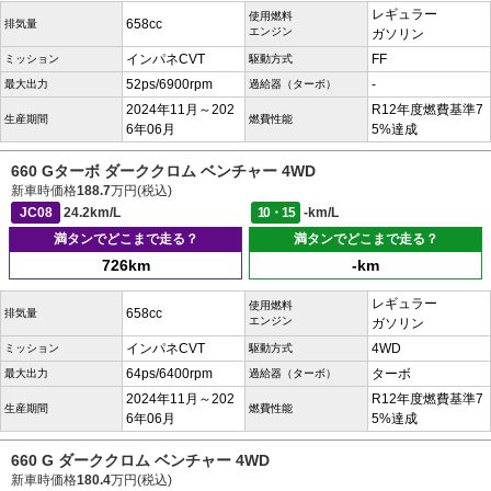
レギュラー
使用燃料
658cc
排気量
エンジン
ガソリン
インパネCVT
FF
ミッション
駆動方式
52ps/6900rpm
-
最大出力
過給器（ターボ）
2024年11月～202
R12年度燃費基準7
生産期間
燃費性能
6年06月
5%達成
660 Gターボ ダーククロム ベンチャー 4WD
新車時価格
188.7
万円(税込)
JC08
24.2km/L
10・15
-km/L
満タンでどこまで走る？
満タンでどこまで走る？
726km
-km
レギュラー
使用燃料
658cc
排気量
エンジン
ガソリン
インパネCVT
4WD
ミッション
駆動方式
64ps/6400rpm
ターボ
最大出力
過給器（ターボ）
2024年11月～202
R12年度燃費基準7
生産期間
燃費性能
6年06月
5%達成
660 G ダーククロム ベンチャー 4WD
新車時価格
180.4
万円(税込)