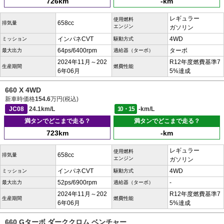
726km
-km
レギュラー
使用燃料
658cc
排気量
エンジン
ガソリン
インパネCVT
4WD
ミッション
駆動方式
64ps/6400rpm
ターボ
最大出力
過給器（ターボ）
2024年11月～202
R12年度燃費基準7
生産期間
燃費性能
6年06月
5%達成
660 X 4WD
新車時価格
154.6
万円(税込)
JC08
24.1km/L
10・15
-km/L
満タンでどこまで走る？
満タンでどこまで走る？
723km
-km
レギュラー
使用燃料
658cc
排気量
エンジン
ガソリン
インパネCVT
4WD
ミッション
駆動方式
52ps/6900rpm
-
最大出力
過給器（ターボ）
2024年11月～202
R12年度燃費基準7
生産期間
燃費性能
6年06月
5%達成
660 Gターボ ダーククロム ベンチャー