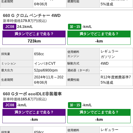
生産期間
燃費性能
6年06月
5%達成
660 G クロム ベンチャー 4WD
新車時価格
179.9
万円(税込)
JC08
24.1km/L
10・15
-km/L
満タンでどこまで走る？
満タンでどこまで走る？
723km
-km
レギュラー
使用燃料
658cc
排気量
エンジン
ガソリン
インパネCVT
4WD
ミッション
駆動方式
52ps/6900rpm
-
最大出力
過給器（ターボ）
2024年11月～202
R12年度燃費基準7
生産期間
燃費性能
6年06月
5%達成
660 Gターボ ecoIDLE非装着車
新車時価格
165.6
万円(税込)
JC08
-km/L
10・15
-km/L
満タンでどこまで走る？
満タンでどこまで走る？
-km
-km
レギュラー
使用燃料
658cc
排気量