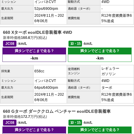
インパネCVT
4WD
ミッション
駆動方式
52ps/6900rpm
-
最大出力
過給器（ターボ）
2024年11月～202
R12年度燃費基準6
生産期間
燃費性能
6年06月
5%達成
660 Xターボ ecoIDLE非装着車 4WD
新車時価格
160.6
万円(税込)
JC08
-km/L
10・15
-km/L
満タンでどこまで走る？
満タンでどこまで走る？
-km
-km
レギュラー
使用燃料
658cc
排気量
エンジン
ガソリン
インパネCVT
4WD
ミッション
駆動方式
64ps/6400rpm
ターボ
最大出力
過給器（ターボ）
2024年11月～202
R12年度燃費基準6
生産期間
燃費性能
6年06月
5%達成
660 Gターボ ダーククロム ベンチャー ecoIDLE非装着車
新車時価格
172.7
万円(税込)
JC08
-km/L
10・15
-km/L
満タンでどこまで走る？
満タンでどこまで走る？