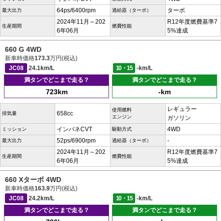
64ps/6400rpm
ターボ
最大出力
過給器（ターボ）
2024年11月～202
R12年度燃費基準7
生産期間
燃費性能
6年06月
5%達成
660 G 4WD
新車時価格
173.3
万円(税込)
JC08
24.1km/L
10・15
-km/L
満タンでどこまで走る？
満タンでどこまで走る？
723km
-km
レギュラー
使用燃料
658cc
排気量
エンジン
ガソリン
インパネCVT
4WD
ミッション
駆動方式
52ps/6900rpm
-
最大出力
過給器（ターボ）
2024年11月～202
R12年度燃費基準7
生産期間
燃費性能
6年06月
5%達成
660 Xターボ 4WD
新車時価格
163.9
万円(税込)
JC08
24.2km/L
10・15
-km/L
満タンでどこまで走る？
満タンでどこまで走る？