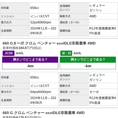
レギュラー
使用燃料
658cc
排気量
エンジン
ガソリン
インパネCVT
4WD
ミッション
駆動方式
52ps/6900rpm
-
最大出力
過給器（ターボ）
2024年11月～202
R12年度燃費基準6
生産期間
燃費性能
6年06月
5%達成
660 Gターボ クロム ベンチャー ecoIDLE非装着車 4WD
新車時価格
184.8
万円(税込)
JC08
-km/L
10・15
-km/L
満タンでどこまで走る？
満タンでどこまで走る？
-km
-km
レギュラー
使用燃料
658cc
排気量
エンジン
ガソリン
インパネCVT
4WD
ミッション
駆動方式
64ps/6400rpm
ターボ
最大出力
過給器（ターボ）
2024年11月～202
R12年度燃費基準6
生産期間
燃費性能
6年06月
5%達成
660 G クロム ベンチャー ecoIDLE非装着車 4WD
新車時価格
176.6
万円(税込)