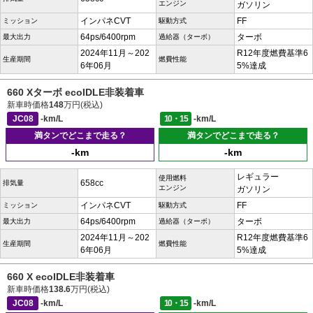
エンジン
ガソリン
インパネCVT
FF
ミッション
駆動方式
64ps/6400rpm
ターボ
最大出力
過給器（ターボ）
2024年11月～202
R12年度燃費基準6
生産期間
燃費性能
6年06月
5%達成
660 Xターボ ecoIDLE非装着車
新車時価格
148
万円(税込)
JC08
-km/L
10・15
-km/L
満タンでどこまで走る？
満タンでどこまで走る？
-km
-km
レギュラー
使用燃料
658cc
排気量
エンジン
ガソリン
インパネCVT
FF
ミッション
駆動方式
64ps/6400rpm
ターボ
最大出力
過給器（ターボ）
2024年11月～202
R12年度燃費基準6
生産期間
燃費性能
6年06月
5%達成
660 X ecoIDLE非装着車
新車時価格
138.6
万円(税込)
JC08
-km/L
10・15
-km/L