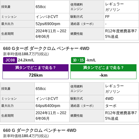
レギュラー
使用燃料
658cc
排気量
エンジン
ガソリン
インパネCVT
FF
ミッション
駆動方式
52ps/6900rpm
-
最大出力
過給器（ターボ）
2024年11月～202
R12年度燃費基準7
生産期間
燃費性能
6年06月
5%達成
660 Gターボ ダーククロム ベンチャー 4WD
新車時価格
188.7
万円(税込)
JC08
24.2km/L
10・15
-km/L
満タンでどこまで走る？
満タンでどこまで走る？
726km
-km
レギュラー
使用燃料
658cc
排気量
エンジン
ガソリン
インパネCVT
4WD
ミッション
駆動方式
64ps/6400rpm
ターボ
最大出力
過給器（ターボ）
2024年11月～202
R12年度燃費基準7
生産期間
燃費性能
6年06月
5%達成
660 G ダーククロム ベンチャー 4WD
新車時価格
180.4
万円(税込)