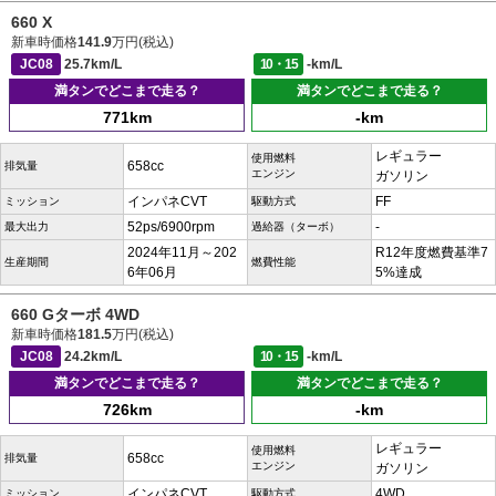
660 X
新車時価格
141.9
万円(税込)
JC08
25.7km/L
10・15
-km/L
満タンでどこまで走る？
満タンでどこまで走る？
771km
-km
レギュラー
使用燃料
658cc
排気量
エンジン
ガソリン
インパネCVT
FF
ミッション
駆動方式
52ps/6900rpm
-
最大出力
過給器（ターボ）
2024年11月～202
R12年度燃費基準7
生産期間
燃費性能
6年06月
5%達成
660 Gターボ 4WD
新車時価格
181.5
万円(税込)
JC08
24.2km/L
10・15
-km/L
満タンでどこまで走る？
満タンでどこまで走る？
726km
-km
レギュラー
使用燃料
658cc
排気量
エンジン
ガソリン
インパネCVT
4WD
ミッション
駆動方式