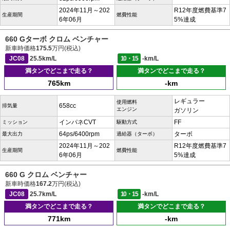
2024年11月～202
R12年度燃費基準7
生産期間
燃費性能
6年06月
5%達成
660 Gターボ クロム ベンチャー
新車時価格
175.5
万円(税込)
JC08
25.5km/L
10・15
-km/L
満タンでどこまで走る？
満タンでどこまで走る？
765km
-km
レギュラー
使用燃料
658cc
排気量
エンジン
ガソリン
インパネCVT
FF
ミッション
駆動方式
64ps/6400rpm
ターボ
最大出力
過給器（ターボ）
2024年11月～202
R12年度燃費基準7
生産期間
燃費性能
6年06月
5%達成
660 G クロム ベンチャー
新車時価格
167.2
万円(税込)
JC08
25.7km/L
10・15
-km/L
満タンでどこまで走る？
満タンでどこまで走る？
771km
-km