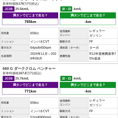
新車時価格
176
万円(税込)
JC08
25.5km/L
10・15
-km/L
満タンでどこまで走る？
満タンでどこまで走る？
765km
-km
レギュラー
使用燃料
658cc
排気量
エンジン
ガソリン
インパネCVT
FF
ミッション
駆動方式
64ps/6400rpm
ターボ
最大出力
過給器（ターボ）
2024年11月～202
R12年度燃費基準7
生産期間
燃費性能
6年06月
5%達成
660 G ダーククロム ベンチャー
新車時価格
167.8
万円(税込)
JC08
25.7km/L
10・15
-km/L
満タンでどこまで走る？
満タンでどこまで走る？
771km
-km
レギュラー
使用燃料
658cc
排気量
エンジン
ガソリン
インパネCVT
FF
ミッション
駆動方式
52ps/6900rpm
-
最大出力
過給器（ターボ）