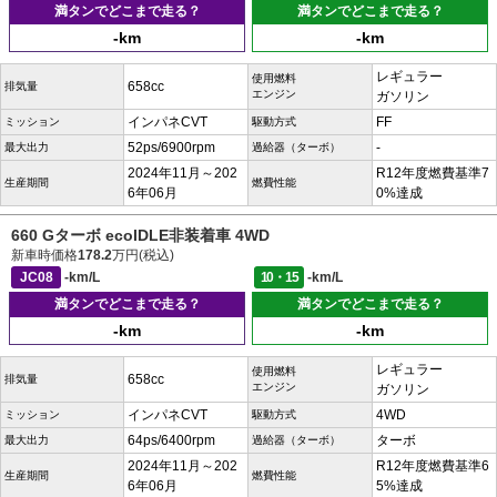
満タンでどこまで走る？
満タンでどこまで走る？
-km
-km
レギュラー
使用燃料
658cc
排気量
エンジン
ガソリン
インパネCVT
FF
ミッション
駆動方式
52ps/6900rpm
-
最大出力
過給器（ターボ）
2024年11月～202
R12年度燃費基準7
生産期間
燃費性能
6年06月
0%達成
660 Gターボ ecoIDLE非装着車 4WD
新車時価格
178.2
万円(税込)
JC08
-km/L
10・15
-km/L
満タンでどこまで走る？
満タンでどこまで走る？
-km
-km
レギュラー
使用燃料
658cc
排気量
エンジン
ガソリン
インパネCVT
4WD
ミッション
駆動方式
64ps/6400rpm
ターボ
最大出力
過給器（ターボ）
2024年11月～202
R12年度燃費基準6
生産期間
燃費性能
6年06月
5%達成