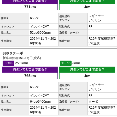
満タンでどこまで走る？
満タンでどこまで走る？
771km
-km
レギュラー
使用燃料
658cc
排気量
エンジン
ガソリン
インパネCVT
FF
ミッション
駆動方式
52ps/6900rpm
-
最大出力
過給器（ターボ）
2024年11月～202
R12年度燃費基準7
生産期間
燃費性能
6年06月
5%達成
660 Xターボ
新車時価格
151.3
万円(税込)
JC08
25.5km/L
10・15
-km/L
満タンでどこまで走る？
満タンでどこまで走る？
765km
-km
レギュラー
使用燃料
658cc
排気量
エンジン
ガソリン
インパネCVT
FF
ミッション
駆動方式
64ps/6400rpm
ターボ
最大出力
過給器（ターボ）
2024年11月～202
R12年度燃費基準7
生産期間
燃費性能
6年06月
5%達成