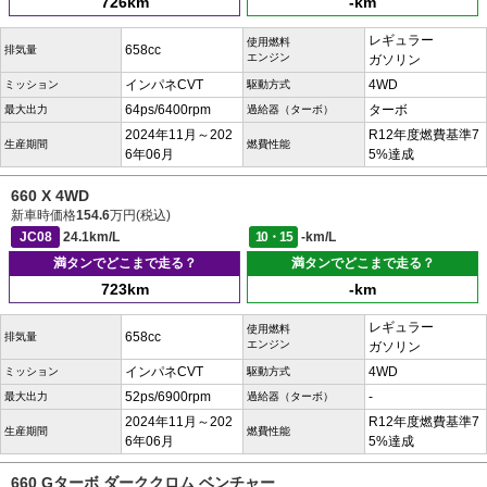
726km
-km
レギュラー
使用燃料
658cc
排気量
エンジン
ガソリン
インパネCVT
4WD
ミッション
駆動方式
64ps/6400rpm
ターボ
最大出力
過給器（ターボ）
2024年11月～202
R12年度燃費基準7
生産期間
燃費性能
6年06月
5%達成
660 X 4WD
新車時価格
154.6
万円(税込)
JC08
24.1km/L
10・15
-km/L
満タンでどこまで走る？
満タンでどこまで走る？
723km
-km
レギュラー
使用燃料
658cc
排気量
エンジン
ガソリン
インパネCVT
4WD
ミッション
駆動方式
52ps/6900rpm
-
最大出力
過給器（ターボ）
2024年11月～202
R12年度燃費基準7
生産期間
燃費性能
6年06月
5%達成
660 Gターボ ダーククロム ベンチャー