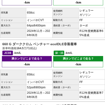
-km
-km
レギュラー
使用燃料
658cc
排気量
エンジン
ガソリン
インパネCVT
FF
ミッション
駆動方式
64ps/6400rpm
ターボ
最大出力
過給器（ターボ）
2024年11月～202
R12年度燃費基準6
生産期間
燃費性能
6年06月
5%達成
660 G ダーククロム ベンチャー ecoIDLE非装着車
新車時価格
164.5
万円(税込)
JC08
-km/L
10・15
-km/L
満タンでどこまで走る？
満タンでどこまで走る？
-km
-km
レギュラー
使用燃料
658cc
排気量
エンジン
ガソリン
インパネCVT
FF
ミッション
駆動方式
52ps/6900rpm
-
最大出力
過給器（ターボ）
2024年11月～202
R12年度燃費基準7
生産期間
燃費性能
6年06月
0%達成