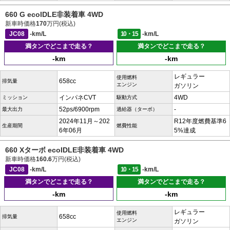
660 G ecoIDLE非装着車 4WD
新車時価格
170
万円(税込)
JC08
-km/L
10・15
-km/L
満タンでどこまで走る？
満タンでどこまで走る？
-km
-km
レギュラー
使用燃料
658cc
排気量
エンジン
ガソリン
インパネCVT
4WD
ミッション
駆動方式
52ps/6900rpm
-
最大出力
過給器（ターボ）
2024年11月～202
R12年度燃費基準6
生産期間
燃費性能
6年06月
5%達成
660 Xターボ ecoIDLE非装着車 4WD
新車時価格
160.6
万円(税込)
JC08
-km/L
10・15
-km/L
満タンでどこまで走る？
満タンでどこまで走る？
-km
-km
レギュラー
使用燃料
658cc
排気量
エンジン
ガソリン