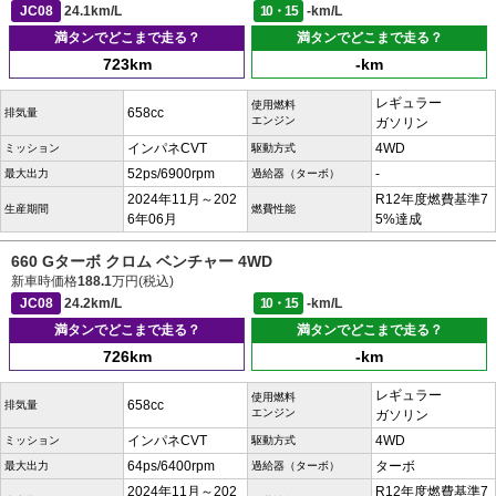
JC08
24.1km/L
10・15
-km/L
満タンでどこまで走る？
満タンでどこまで走る？
723km
-km
レギュラー
使用燃料
658cc
排気量
エンジン
ガソリン
インパネCVT
4WD
ミッション
駆動方式
52ps/6900rpm
-
最大出力
過給器（ターボ）
2024年11月～202
R12年度燃費基準7
生産期間
燃費性能
6年06月
5%達成
660 Gターボ クロム ベンチャー 4WD
新車時価格
188.1
万円(税込)
JC08
24.2km/L
10・15
-km/L
満タンでどこまで走る？
満タンでどこまで走る？
726km
-km
レギュラー
使用燃料
658cc
排気量
エンジン
ガソリン
インパネCVT
4WD
ミッション
駆動方式
64ps/6400rpm
ターボ
最大出力
過給器（ターボ）
2024年11月～202
R12年度燃費基準7