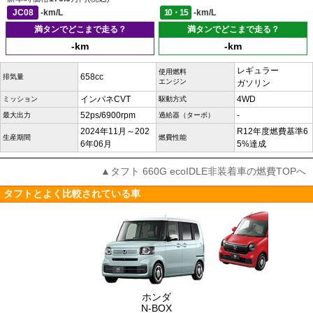
JC08
-km/L
10・15
-km/L
満タンでどこまで走る？
満タンでどこまで走る？
-km
-km
レギュラー
使用燃料
658cc
排気量
エンジン
ガソリン
インパネCVT
4WD
ミッション
駆動方式
52ps/6900rpm
-
最大出力
過給器（ターボ）
2024年11月～202
R12年度燃費基準6
生産期間
燃費性能
6年06月
5%達成
▲タフト 660G ecoIDLE非装着車の燃費TOPへ
タフトとよく比較されている車
ホンダ
N-BOX