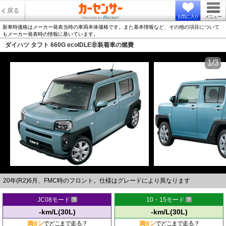
戻る
お気に入り
メニュー
新車時価格はメーカー発表当時の車両本体価格です。また基本情報など、その他の項目について
もメーカー発表時の情報に基いています。
ダイハツ タフト 660G ecoIDLE非装着車の燃費
1/3
20年(R2)6月、FMC時のフロント。仕様はグレードにより異なります
JC08モード
10・15モード
-km/L(30L)
-km/L(30L)
満タン
でどこまで走る？
満タン
でどこまで走る？