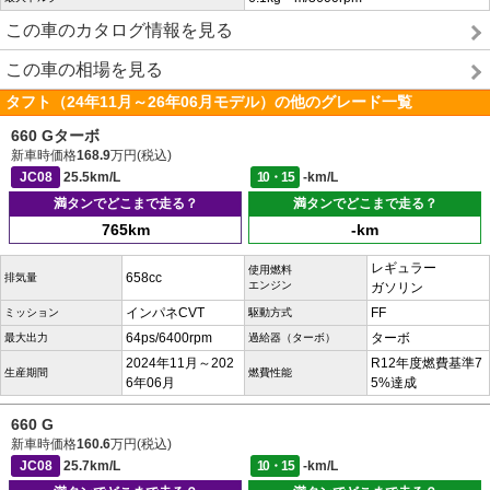
この車のカタログ情報を見る
この車の相場を見る
タフト（24年11月～26年06月モデル）の他のグレード一覧
660 Gターボ
新車時価格
168.9
万円(税込)
JC08
25.5km/L
10・15
-km/L
満タンでどこまで走る？
満タンでどこまで走る？
765km
-km
レギュラー
使用燃料
658cc
排気量
エンジン
ガソリン
インパネCVT
FF
ミッション
駆動方式
64ps/6400rpm
ターボ
最大出力
過給器（ターボ）
2024年11月～202
R12年度燃費基準7
生産期間
燃費性能
6年06月
5%達成
660 G
新車時価格
160.6
万円(税込)
JC08
25.7km/L
10・15
-km/L