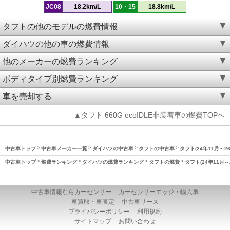
JC08
18.2km/L
10・15
18.8km/L
タフトの他のモデルの燃費情報
ダイハツの他の車の燃費情報
他のメーカーの燃費ランキング
ボディタイプ別燃費ランキング
車を売却する
▲タフト 660G ecoIDLE非装着車の燃費TOPへ
中古車トップ
中古車メーカー一覧
ダイハツの中古車
タフトの中古車
タフト(24年11月～2
中古車トップ
燃費ランキング
ダイハツの燃費ランキング
タフトの燃費
タフト(24年11月～
中古車情報ならカーセンサー
カーセンサーエッジ・輸入車
車買取・車査定
中古車リース
プライバシーポリシー
利用規約
サイトマップ
お問い合わせ