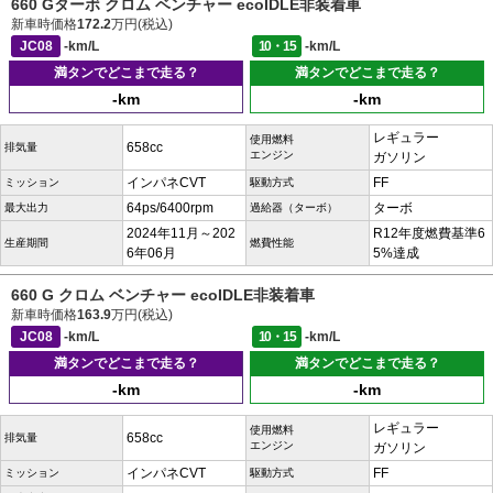
660 Gターボ クロム ベンチャー ecoIDLE非装着車
新車時価格
172.2
万円(税込)
JC08
-km/L
10・15
-km/L
満タンでどこまで走る？
満タンでどこまで走る？
-km
-km
レギュラー
使用燃料
658cc
排気量
エンジン
ガソリン
インパネCVT
FF
ミッション
駆動方式
64ps/6400rpm
ターボ
最大出力
過給器（ターボ）
2024年11月～202
R12年度燃費基準6
生産期間
燃費性能
6年06月
5%達成
660 G クロム ベンチャー ecoIDLE非装着車
新車時価格
163.9
万円(税込)
JC08
-km/L
10・15
-km/L
満タンでどこまで走る？
満タンでどこまで走る？
-km
-km
レギュラー
使用燃料
658cc
排気量
エンジン
ガソリン
インパネCVT
FF
ミッション
駆動方式