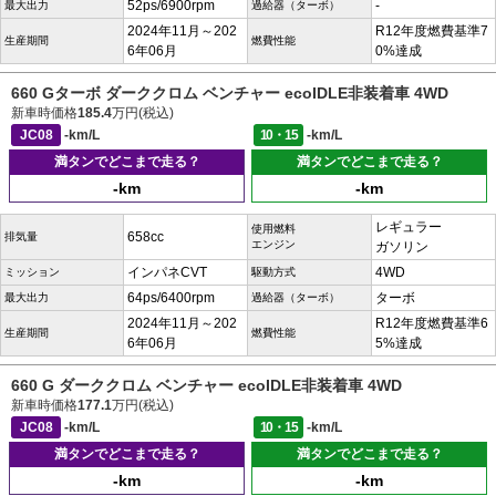
52ps/6900rpm
-
最大出力
過給器（ターボ）
2024年11月～202
R12年度燃費基準7
生産期間
燃費性能
6年06月
0%達成
660 Gターボ ダーククロム ベンチャー ecoIDLE非装着車 4WD
新車時価格
185.4
万円(税込)
JC08
-km/L
10・15
-km/L
満タンでどこまで走る？
満タンでどこまで走る？
-km
-km
レギュラー
使用燃料
658cc
排気量
エンジン
ガソリン
インパネCVT
4WD
ミッション
駆動方式
64ps/6400rpm
ターボ
最大出力
過給器（ターボ）
2024年11月～202
R12年度燃費基準6
生産期間
燃費性能
6年06月
5%達成
660 G ダーククロム ベンチャー ecoIDLE非装着車 4WD
新車時価格
177.1
万円(税込)
JC08
-km/L
10・15
-km/L
満タンでどこまで走る？
満タンでどこまで走る？
-km
-km