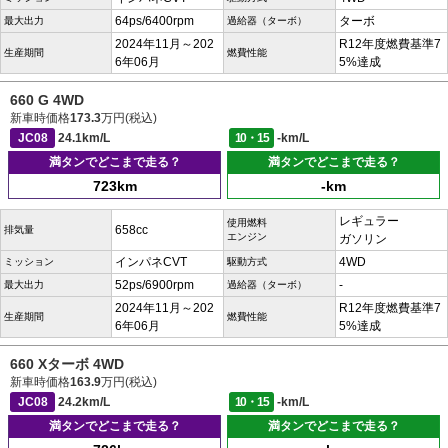
64ps/6400rpm
ターボ
最大出力
過給器（ターボ）
2024年11月～202
R12年度燃費基準7
生産期間
燃費性能
6年06月
5%達成
660 G 4WD
新車時価格
173.3
万円(税込)
JC08
24.1km/L
10・15
-km/L
満タンでどこまで走る？
満タンでどこまで走る？
723km
-km
レギュラー
使用燃料
658cc
排気量
エンジン
ガソリン
インパネCVT
4WD
ミッション
駆動方式
52ps/6900rpm
-
最大出力
過給器（ターボ）
2024年11月～202
R12年度燃費基準7
生産期間
燃費性能
6年06月
5%達成
660 Xターボ 4WD
新車時価格
163.9
万円(税込)
JC08
24.2km/L
10・15
-km/L
満タンでどこまで走る？
満タンでどこまで走る？