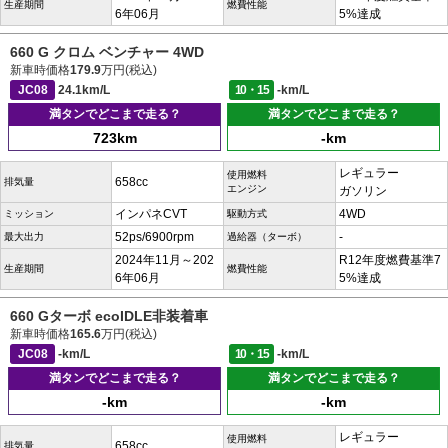
生産期間
燃費性能
6年06月
5%達成
660 G クロム ベンチャー 4WD
新車時価格
179.9
万円(税込)
JC08
24.1km/L
10・15
-km/L
満タンでどこまで走る？
満タンでどこまで走る？
723km
-km
レギュラー
使用燃料
658cc
排気量
エンジン
ガソリン
インパネCVT
4WD
ミッション
駆動方式
52ps/6900rpm
-
最大出力
過給器（ターボ）
2024年11月～202
R12年度燃費基準7
生産期間
燃費性能
6年06月
5%達成
660 Gターボ ecoIDLE非装着車
新車時価格
165.6
万円(税込)
JC08
-km/L
10・15
-km/L
満タンでどこまで走る？
満タンでどこまで走る？
-km
-km
レギュラー
使用燃料
658cc
排気量