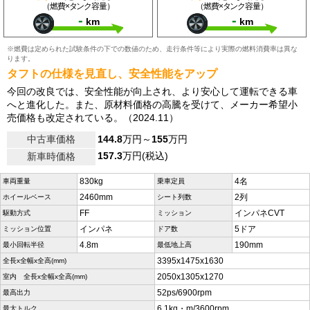
（燃費×タンク容量）
（燃費×タンク容量）
-
-
km
km
※燃費は定められた試験条件の下での数値のため、走行条件等により実際の燃料消費率は異な
ります。
タフトの仕様を見直し、安全性能をアップ
今回の改良では、安全性能が向上され、より安心して運転できる車
へと進化した。また、原材料価格の高騰を受けて、メーカー希望小
売価格も改定されている。（2024.11）
中古車価格
144.8
万円～
155
万円
157.3
万円(税込)
新車時価格
830kg
4名
車両重量
乗車定員
2460mm
2列
ホイールベース
シート列数
FF
インパネCVT
駆動方式
ミッション
インパネ
5ドア
ミッション位置
ドア数
4.8m
190mm
最小回転半径
最低地上高
3395x1475x1630
全長x全幅x全高(mm)
2050x1305x1270
室内 全長x全幅x全高(mm)
52ps/6900rpm
最高出力
6.1kg・m/3600rpm
最大トルク