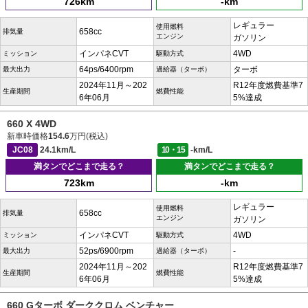
726km
-km
レギュラー
使用燃料
658cc
排気量
エンジン
ガソリン
インパネCVT
4WD
ミッション
駆動方式
64ps/6400rpm
ターボ
最大出力
過給器（ターボ）
2024年11月～202
R12年度燃費基準7
生産期間
燃費性能
6年06月
5%達成
660 X 4WD
新車時価格
154.6
万円(税込)
JC08
24.1km/L
10・15
-km/L
満タンでどこまで走る？
満タンでどこまで走る？
723km
-km
レギュラー
使用燃料
658cc
排気量
エンジン
ガソリン
インパネCVT
4WD
ミッション
駆動方式
52ps/6900rpm
-
最大出力
過給器（ターボ）
2024年11月～202
R12年度燃費基準7
生産期間
燃費性能
6年06月
5%達成
660 Gターボ ダーククロム ベンチャー