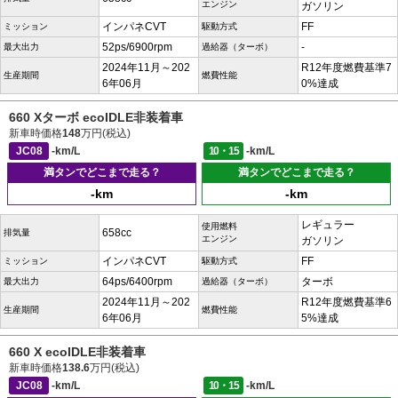
エンジン
ガソリン
インパネCVT
FF
ミッション
駆動方式
52ps/6900rpm
-
最大出力
過給器（ターボ）
2024年11月～202
R12年度燃費基準7
生産期間
燃費性能
6年06月
0%達成
660 Xターボ ecoIDLE非装着車
新車時価格
148
万円(税込)
JC08
-km/L
10・15
-km/L
満タンでどこまで走る？
満タンでどこまで走る？
-km
-km
レギュラー
使用燃料
658cc
排気量
エンジン
ガソリン
インパネCVT
FF
ミッション
駆動方式
64ps/6400rpm
ターボ
最大出力
過給器（ターボ）
2024年11月～202
R12年度燃費基準6
生産期間
燃費性能
6年06月
5%達成
660 X ecoIDLE非装着車
新車時価格
138.6
万円(税込)
JC08
-km/L
10・15
-km/L