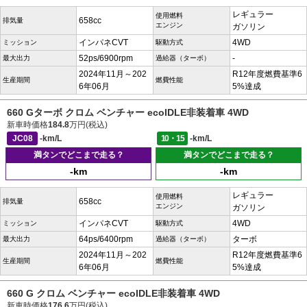
レギュラー
使用燃料
658cc
排気量
エンジン
ガソリン
インパネCVT
4WD
ミッション
駆動方式
52ps/6900rpm
-
最大出力
過給器（ターボ）
2024年11月～202
R12年度燃費基準6
生産期間
燃費性能
6年06月
5%達成
660 Gターボ クロム ベンチャー ecoIDLE非装着車 4WD
新車時価格
184.8
万円(税込)
JC08
-km/L
10・15
-km/L
満タンでどこまで走る？
満タンでどこまで走る？
-km
-km
レギュラー
使用燃料
658cc
排気量
エンジン
ガソリン
インパネCVT
4WD
ミッション
駆動方式
64ps/6400rpm
ターボ
最大出力
過給器（ターボ）
2024年11月～202
R12年度燃費基準6
生産期間
燃費性能
6年06月
5%達成
660 G クロム ベンチャー ecoIDLE非装着車 4WD
新車時価格
176.6
万円(税込)