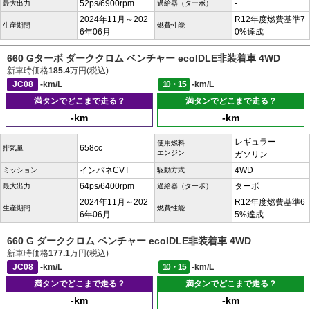
52ps/6900rpm
-
最大出力
過給器（ターボ）
2024年11月～202
R12年度燃費基準7
生産期間
燃費性能
6年06月
0%達成
660 Gターボ ダーククロム ベンチャー ecoIDLE非装着車 4WD
新車時価格
185.4
万円(税込)
JC08
-km/L
10・15
-km/L
満タンでどこまで走る？
満タンでどこまで走る？
-km
-km
レギュラー
使用燃料
658cc
排気量
エンジン
ガソリン
インパネCVT
4WD
ミッション
駆動方式
64ps/6400rpm
ターボ
最大出力
過給器（ターボ）
2024年11月～202
R12年度燃費基準6
生産期間
燃費性能
6年06月
5%達成
660 G ダーククロム ベンチャー ecoIDLE非装着車 4WD
新車時価格
177.1
万円(税込)
JC08
-km/L
10・15
-km/L
満タンでどこまで走る？
満タンでどこまで走る？
-km
-km