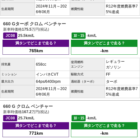
2024年11月～202
R12年度燃費基準7
生産期間
燃費性能
6年06月
5%達成
660 Gターボ クロム ベンチャー
新車時価格
175.5
万円(税込)
JC08
25.5km/L
10・15
-km/L
満タンでどこまで走る？
満タンでどこまで走る？
765km
-km
レギュラー
使用燃料
658cc
排気量
エンジン
ガソリン
インパネCVT
FF
ミッション
駆動方式
64ps/6400rpm
ターボ
最大出力
過給器（ターボ）
2024年11月～202
R12年度燃費基準7
生産期間
燃費性能
6年06月
5%達成
660 G クロム ベンチャー
新車時価格
167.2
万円(税込)
JC08
25.7km/L
10・15
-km/L
満タンでどこまで走る？
満タンでどこまで走る？
771km
-km