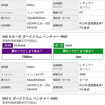
レギュラー
使用燃料
658cc
排気量
エンジン
ガソリン
インパネCVT
FF
ミッション
駆動方式
52ps/6900rpm
-
最大出力
過給器（ターボ）
2024年11月～202
R12年度燃費基準7
生産期間
燃費性能
6年06月
5%達成
660 Gターボ ダーククロム ベンチャー 4WD
新車時価格
188.7
万円(税込)
JC08
24.2km/L
10・15
-km/L
満タンでどこまで走る？
満タンでどこまで走る？
726km
-km
レギュラー
使用燃料
658cc
排気量
エンジン
ガソリン
インパネCVT
4WD
ミッション
駆動方式
64ps/6400rpm
ターボ
最大出力
過給器（ターボ）
2024年11月～202
R12年度燃費基準7
生産期間
燃費性能
6年06月
5%達成
660 G ダーククロム ベンチャー 4WD
新車時価格
180.4
万円(税込)