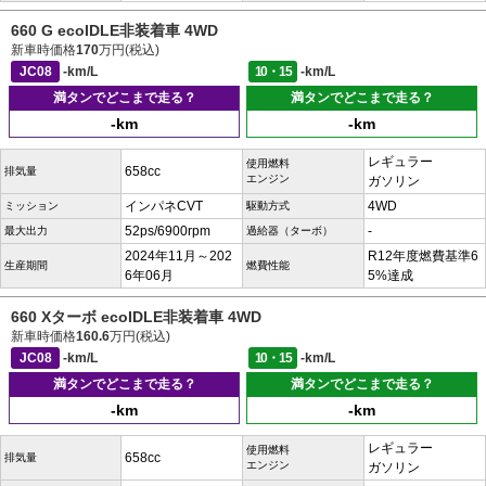
660 G ecoIDLE非装着車 4WD
新車時価格
170
万円(税込)
JC08
-km/L
10・15
-km/L
満タンでどこまで走る？
満タンでどこまで走る？
-km
-km
レギュラー
使用燃料
658cc
排気量
エンジン
ガソリン
インパネCVT
4WD
ミッション
駆動方式
52ps/6900rpm
-
最大出力
過給器（ターボ）
2024年11月～202
R12年度燃費基準6
生産期間
燃費性能
6年06月
5%達成
660 Xターボ ecoIDLE非装着車 4WD
新車時価格
160.6
万円(税込)
JC08
-km/L
10・15
-km/L
満タンでどこまで走る？
満タンでどこまで走る？
-km
-km
レギュラー
使用燃料
658cc
排気量
エンジン
ガソリン