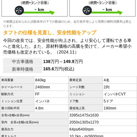
（燃費×タンク容量）
（燃費×タンク容量）
-
-
km
km
※燃費は定められた試験条件の下での数値のため、走行条件等により実際の燃料消費率は異な
ります。
タフトの仕様を見直し、安全性能をアップ
今回の改良では、安全性能が向上され、より安心して運転できる車
へと進化した。また、原材料価格の高騰を受けて、メーカー希望小
売価格も改定されている。（2024.11）
中古車価格
138
万円～
149.9
万円
165.6
万円(税込)
新車時価格
840kg
4名
車両重量
乗車定員
2460mm
2列
ホイールベース
シート列数
FF
インパネCVT
駆動方式
ミッション
インパネ
5ドア
ミッション位置
ドア数
4.8m
190mm
最小回転半径
最低地上高
3395x1475x1630
全長x全幅x全高(mm)
2050x1305x1270
室内 全長x全幅x全高(mm)
64ps/6400rpm
最高出力
10.2kg・m/3600rpm
最大トルク