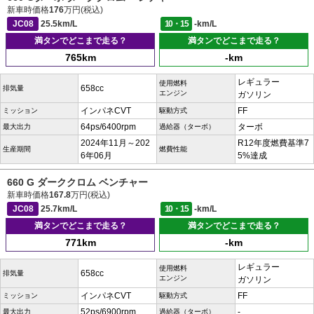
新車時価格
176
万円(税込)
JC08
25.5km/L
10・15
-km/L
満タンでどこまで走る？
満タンでどこまで走る？
765km
-km
レギュラー
使用燃料
658cc
排気量
エンジン
ガソリン
インパネCVT
FF
ミッション
駆動方式
64ps/6400rpm
ターボ
最大出力
過給器（ターボ）
2024年11月～202
R12年度燃費基準7
生産期間
燃費性能
6年06月
5%達成
660 G ダーククロム ベンチャー
新車時価格
167.8
万円(税込)
JC08
25.7km/L
10・15
-km/L
満タンでどこまで走る？
満タンでどこまで走る？
771km
-km
レギュラー
使用燃料
658cc
排気量
エンジン
ガソリン
インパネCVT
FF
ミッション
駆動方式
52ps/6900rpm
-
最大出力
過給器（ターボ）