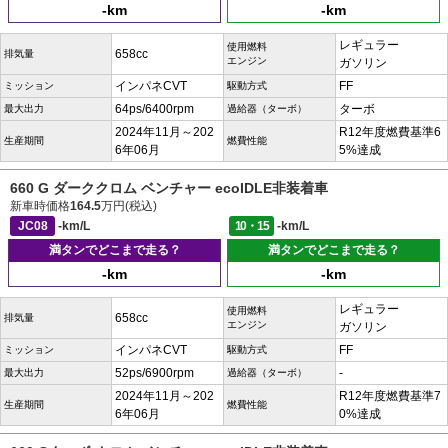
-km
-km
レギュラー
使用燃料
658cc
排気量
エンジン
ガソリン
インパネCVT
FF
ミッション
駆動方式
64ps/6400rpm
ターボ
最大出力
過給器（ターボ）
2024年11月～202
R12年度燃費基準6
生産期間
燃費性能
6年06月
5%達成
660 G ダーククロム ベンチャー ecoIDLE非装着車
新車時価格
164.5
万円(税込)
JC08
-km/L
10・15
-km/L
満タンでどこまで走る？
満タンでどこまで走る？
-km
-km
レギュラー
使用燃料
658cc
排気量
エンジン
ガソリン
インパネCVT
FF
ミッション
駆動方式
52ps/6900rpm
-
最大出力
過給器（ターボ）
2024年11月～202
R12年度燃費基準7
生産期間
燃費性能
6年06月
0%達成