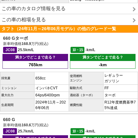
この車のカタログ情報を見る
この車の相場を見る
タフト（24年11月～26年06月モデル）の他のグレード一覧
660 Gターボ
新車時価格
168.9
万円(税込)
JC08
25.5km/L
10・15
-km/L
満タンでどこまで走る？
満タンでどこまで走る？
765km
-km
レギュラー
使用燃料
658cc
排気量
エンジン
ガソリン
インパネCVT
FF
ミッション
駆動方式
64ps/6400rpm
ターボ
最大出力
過給器（ターボ）
2024年11月～202
R12年度燃費基準7
生産期間
燃費性能
6年06月
5%達成
660 G
新車時価格
160.6
万円(税込)
JC08
25.7km/L
10・15
-km/L