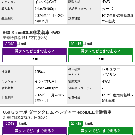
インパネCVT
4WD
ミッション
駆動方式
64ps/6400rpm
ターボ
最大出力
過給器（ターボ）
2024年11月～202
R12年度燃費基準6
生産期間
燃費性能
6年06月
5%達成
660 X ecoIDLE非装着車 4WD
新車時価格
151.3
万円(税込)
JC08
-km/L
10・15
-km/L
満タンでどこまで走る？
満タンでどこまで走る？
-km
-km
レギュラー
使用燃料
658cc
排気量
エンジン
ガソリン
インパネCVT
4WD
ミッション
駆動方式
52ps/6900rpm
-
最大出力
過給器（ターボ）
2024年11月～202
R12年度燃費基準6
生産期間
燃費性能
6年06月
5%達成
660 Gターボ ダーククロム ベンチャー ecoIDLE非装着車
新車時価格
172.7
万円(税込)
JC08
-km/L
10・15
-km/L
満タンでどこまで走る？
満タンでどこまで走る？