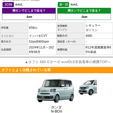
JC08
-km/L
10・15
-km/L
満タンでどこまで走る？
満タンでどこまで走る？
-km
-km
レギュラー
使用燃料
658cc
排気量
エンジン
ガソリン
インパネCVT
4WD
ミッション
駆動方式
52ps/6900rpm
-
最大出力
過給器（ターボ）
2024年11月～202
R12年度燃費基準6
生産期間
燃費性能
6年06月
5%達成
▲タフト 660 Gターボ ecoIDLE非装着車の燃費TOPへ
タフトとよく比較されている車
ホンダ
N-BOX