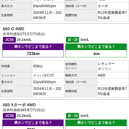
64ps/6400rpm
ターボ
最大出力
過給器（ターボ）
2024年11月～202
R12年度燃費基準7
生産期間
燃費性能
6年06月
5%達成
660 G 4WD
新車時価格
173.3
万円(税込)
JC08
24.1km/L
10・15
-km/L
満タンでどこまで走る？
満タンでどこまで走る？
723km
-km
レギュラー
使用燃料
658cc
排気量
エンジン
ガソリン
インパネCVT
4WD
ミッション
駆動方式
52ps/6900rpm
-
最大出力
過給器（ターボ）
2024年11月～202
R12年度燃費基準7
生産期間
燃費性能
6年06月
5%達成
660 Xターボ 4WD
新車時価格
163.9
万円(税込)
JC08
24.2km/L
10・15
-km/L
満タンでどこまで走る？
満タンでどこまで走る？