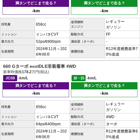
満タンでどこまで走る？
満タンでどこまで走る？
-km
-km
レギュラー
使用燃料
658cc
排気量
エンジン
ガソリン
インパネCVT
FF
ミッション
駆動方式
52ps/6900rpm
-
最大出力
過給器（ターボ）
2024年11月～202
R12年度燃費基準7
生産期間
燃費性能
6年06月
0%達成
660 Gターボ ecoIDLE非装着車 4WD
新車時価格
178.2
万円(税込)
JC08
-km/L
10・15
-km/L
満タンでどこまで走る？
満タンでどこまで走る？
-km
-km
レギュラー
使用燃料
658cc
排気量
エンジン
ガソリン
インパネCVT
4WD
ミッション
駆動方式
64ps/6400rpm
ターボ
最大出力
過給器（ターボ）
2024年11月～202
R12年度燃費基準6
生産期間
燃費性能
6年06月
5%達成