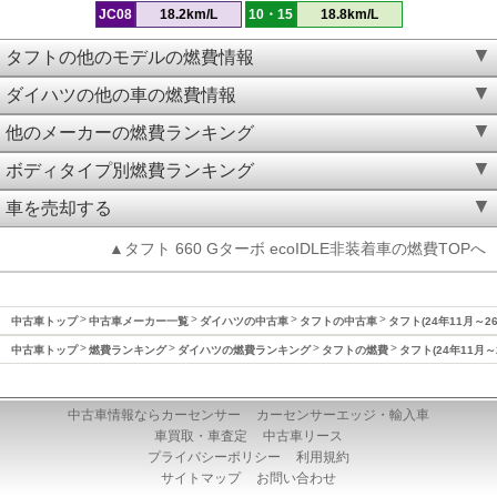
JC08
18.2km/L
10・15
18.8km/L
タフトの他のモデルの燃費情報
ダイハツの他の車の燃費情報
他のメーカーの燃費ランキング
ボディタイプ別燃費ランキング
車を売却する
▲タフト 660 Gターボ ecoIDLE非装着車の燃費TOPへ
中古車トップ
中古車メーカー一覧
ダイハツの中古車
タフトの中古車
タフト(24年11月～2
中古車トップ
燃費ランキング
ダイハツの燃費ランキング
タフトの燃費
タフト(24年11月～
中古車情報ならカーセンサー
カーセンサーエッジ・輸入車
車買取・車査定
中古車リース
プライバシーポリシー
利用規約
サイトマップ
お問い合わせ