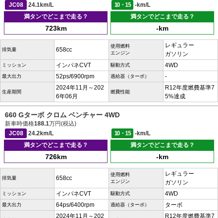
JC08
24.1km/L
10・15
-km/L
満タンでどこまで走る？
満タンでどこまで走る？
723km
-km
レギュラー
使用燃料
658cc
排気量
エンジン
ガソリン
インパネCVT
4WD
ミッション
駆動方式
52ps/6900rpm
-
最大出力
過給器（ターボ）
2024年11月～202
R12年度燃費基準7
生産期間
燃費性能
6年06月
5%達成
660 Gターボ クロム ベンチャー 4WD
新車時価格
188.1
万円(税込)
JC08
24.2km/L
10・15
-km/L
満タンでどこまで走る？
満タンでどこまで走る？
726km
-km
レギュラー
使用燃料
658cc
排気量
エンジン
ガソリン
インパネCVT
4WD
ミッション
駆動方式
64ps/6400rpm
ターボ
最大出力
過給器（ターボ）
2024年11月～202
R12年度燃費基準7