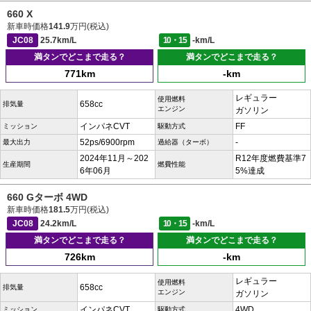
660 X
新車時価格
141.9
万円(税込)
JC08
25.7km/L
10・15
-km/L
満タンでどこまで走る？
満タンでどこまで走る？
771km
-km
レギュラー
使用燃料
658cc
排気量
エンジン
ガソリン
インパネCVT
FF
ミッション
駆動方式
52ps/6900rpm
-
最大出力
過給器（ターボ）
2024年11月～202
R12年度燃費基準7
生産期間
燃費性能
6年06月
5%達成
660 Gターボ 4WD
新車時価格
181.5
万円(税込)
JC08
24.2km/L
10・15
-km/L
満タンでどこまで走る？
満タンでどこまで走る？
726km
-km
レギュラー
使用燃料
658cc
排気量
エンジン
ガソリン
インパネCVT
4WD
ミッション
駆動方式