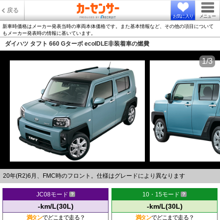
戻る
お気に入り
メニュー
新車時価格はメーカー発表当時の車両本体価格です。また基本情報など、その他の項目について
もメーカー発表時の情報に基いています。
ダイハツ タフト 660 Gターボ ecoIDLE非装着車の燃費
1/3
20年(R2)6月、FMC時のフロント。仕様はグレードにより異なります
JC08モード
10・15モード
-km/L(30L)
-km/L(30L)
満タン
でどこまで走る？
満タン
でどこまで走る？