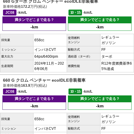
660 Gターボ クロム ベンチャー ecoIDLE非装着車
新車時価格
172.2
万円(税込)
JC08
-km/L
10・15
-km/L
満タンでどこまで走る？
満タンでどこまで走る？
-km
-km
レギュラー
使用燃料
658cc
排気量
エンジン
ガソリン
インパネCVT
FF
ミッション
駆動方式
64ps/6400rpm
ターボ
最大出力
過給器（ターボ）
2024年11月～202
R12年度燃費基準6
生産期間
燃費性能
6年06月
5%達成
660 G クロム ベンチャー ecoIDLE非装着車
新車時価格
163.9
万円(税込)
JC08
-km/L
10・15
-km/L
満タンでどこまで走る？
満タンでどこまで走る？
-km
-km
レギュラー
使用燃料
658cc
排気量
エンジン
ガソリン
インパネCVT
FF
ミッション
駆動方式