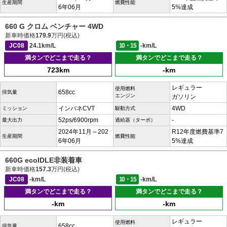
生産期間
燃費性能
6年06月
5%達成
660 G クロム ベンチャー 4WD
新車時価格
179.9
万円(税込)
JC08
24.1km/L
10・15
-km/L
満タンでどこまで走る？
満タンでどこまで走る？
723km
-km
レギュラー
使用燃料
658cc
排気量
エンジン
ガソリン
インパネCVT
4WD
ミッション
駆動方式
52ps/6900rpm
-
最大出力
過給器（ターボ）
2024年11月～202
R12年度燃費基準7
生産期間
燃費性能
6年06月
5%達成
660G ecoIDLE非装着車
新車時価格
157.3
万円(税込)
JC08
-km/L
10・15
-km/L
満タンでどこまで走る？
満タンでどこまで走る？
-km
-km
レギュラー
使用燃料
658cc
排気量