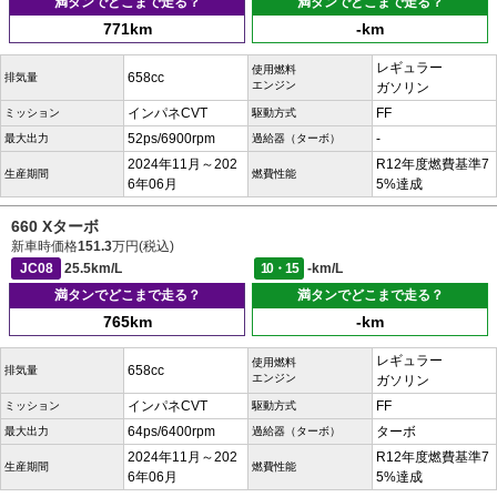
満タンでどこまで走る？
満タンでどこまで走る？
771km
-km
レギュラー
使用燃料
658cc
排気量
エンジン
ガソリン
インパネCVT
FF
ミッション
駆動方式
52ps/6900rpm
-
最大出力
過給器（ターボ）
2024年11月～202
R12年度燃費基準7
生産期間
燃費性能
6年06月
5%達成
660 Xターボ
新車時価格
151.3
万円(税込)
JC08
25.5km/L
10・15
-km/L
満タンでどこまで走る？
満タンでどこまで走る？
765km
-km
レギュラー
使用燃料
658cc
排気量
エンジン
ガソリン
インパネCVT
FF
ミッション
駆動方式
64ps/6400rpm
ターボ
最大出力
過給器（ターボ）
2024年11月～202
R12年度燃費基準7
生産期間
燃費性能
6年06月
5%達成