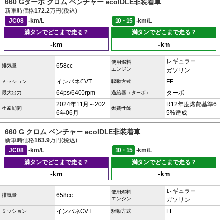
660 Gターボ クロム ベンチャー ecoIDLE非装着車
新車時価格
172.2
万円(税込)
JC08
-km/L
10・15
-km/L
満タンでどこまで走る？
満タンでどこまで走る？
-km
-km
レギュラー
使用燃料
658cc
排気量
エンジン
ガソリン
インパネCVT
FF
ミッション
駆動方式
64ps/6400rpm
ターボ
最大出力
過給器（ターボ）
2024年11月～202
R12年度燃費基準6
生産期間
燃費性能
6年06月
5%達成
660 G クロム ベンチャー ecoIDLE非装着車
新車時価格
163.9
万円(税込)
JC08
-km/L
10・15
-km/L
満タンでどこまで走る？
満タンでどこまで走る？
-km
-km
レギュラー
使用燃料
658cc
排気量
エンジン
ガソリン
インパネCVT
FF
ミッション
駆動方式