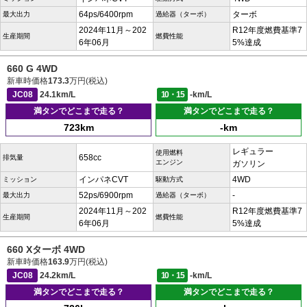
64ps/6400rpm
ターボ
最大出力
過給器（ターボ）
2024年11月～202
R12年度燃費基準7
生産期間
燃費性能
6年06月
5%達成
660 G 4WD
新車時価格
173.3
万円(税込)
JC08
24.1km/L
10・15
-km/L
満タンでどこまで走る？
満タンでどこまで走る？
723km
-km
レギュラー
使用燃料
658cc
排気量
エンジン
ガソリン
インパネCVT
4WD
ミッション
駆動方式
52ps/6900rpm
-
最大出力
過給器（ターボ）
2024年11月～202
R12年度燃費基準7
生産期間
燃費性能
6年06月
5%達成
660 Xターボ 4WD
新車時価格
163.9
万円(税込)
JC08
24.2km/L
10・15
-km/L
満タンでどこまで走る？
満タンでどこまで走る？