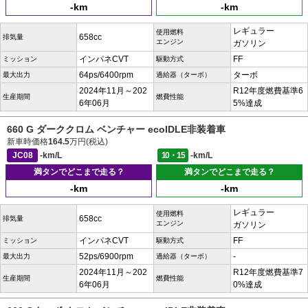
-km
-km
レギュラー
使用燃料
658cc
排気量
エンジン
ガソリン
インパネCVT
FF
ミッション
駆動方式
64ps/6400rpm
ターボ
最大出力
過給器（ターボ）
2024年11月～202
R12年度燃費基準6
生産期間
燃費性能
6年06月
5%達成
660 G ダーククロム ベンチャー ecoIDLE非装着車
新車時価格
164.5
万円(税込)
JC08
-km/L
10・15
-km/L
満タンでどこまで走る？
満タンでどこまで走る？
-km
-km
レギュラー
使用燃料
658cc
排気量
エンジン
ガソリン
インパネCVT
FF
ミッション
駆動方式
52ps/6900rpm
-
最大出力
過給器（ターボ）
2024年11月～202
R12年度燃費基準7
生産期間
燃費性能
6年06月
0%達成