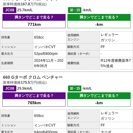
新車時価格
167.8
万円(税込)
JC08
25.7km/L
10・15
-km/L
満タンでどこまで走る？
満タンでどこまで走る？
771km
-km
レギュラー
使用燃料
658cc
排気量
エンジン
ガソリン
インパネCVT
FF
ミッション
駆動方式
52ps/6900rpm
-
最大出力
過給器（ターボ）
2024年11月～202
R12年度燃費基準7
生産期間
燃費性能
6年06月
5%達成
660 Gターボ クロム ベンチャー
新車時価格
175.5
万円(税込)
JC08
25.5km/L
10・15
-km/L
満タンでどこまで走る？
満タンでどこまで走る？
765km
-km
レギュラー
使用燃料
658cc
排気量
エンジン
ガソリン
インパネCVT
FF
ミッション
駆動方式
64ps/6400rpm
ターボ
最大出力
過給器（ターボ）