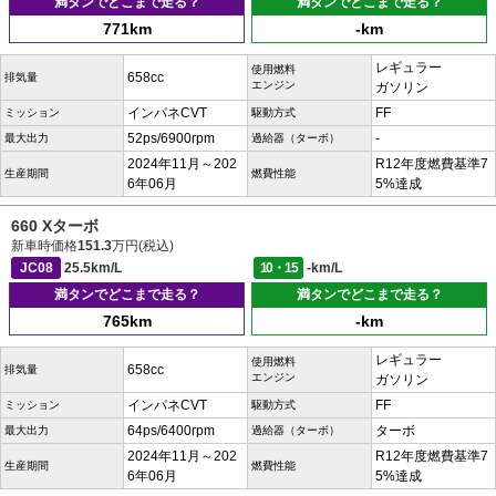
満タンでどこまで走る？
満タンでどこまで走る？
771km
-km
レギュラー
使用燃料
658cc
排気量
エンジン
ガソリン
インパネCVT
FF
ミッション
駆動方式
52ps/6900rpm
-
最大出力
過給器（ターボ）
2024年11月～202
R12年度燃費基準7
生産期間
燃費性能
6年06月
5%達成
660 Xターボ
新車時価格
151.3
万円(税込)
JC08
25.5km/L
10・15
-km/L
満タンでどこまで走る？
満タンでどこまで走る？
765km
-km
レギュラー
使用燃料
658cc
排気量
エンジン
ガソリン
インパネCVT
FF
ミッション
駆動方式
64ps/6400rpm
ターボ
最大出力
過給器（ターボ）
2024年11月～202
R12年度燃費基準7
生産期間
燃費性能
6年06月
5%達成