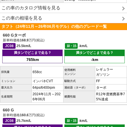
この車のカタログ情報を見る
この車の相場を見る
タフト（24年11月～26年06月モデル）の他のグレード一覧
660 Gターボ
新車時価格
168.9
万円(税込)
JC08
25.5km/L
10・15
-km/L
満タンでどこまで走る？
満タンでどこまで走る？
765km
-km
レギュラー
使用燃料
658cc
排気量
エンジン
ガソリン
インパネCVT
FF
ミッション
駆動方式
64ps/6400rpm
ターボ
最大出力
過給器（ターボ）
2024年11月～202
R12年度燃費基準7
生産期間
燃費性能
6年06月
5%達成
660 G
新車時価格
160.6
万円(税込)
JC08
25.7km/L
10・15
-km/L