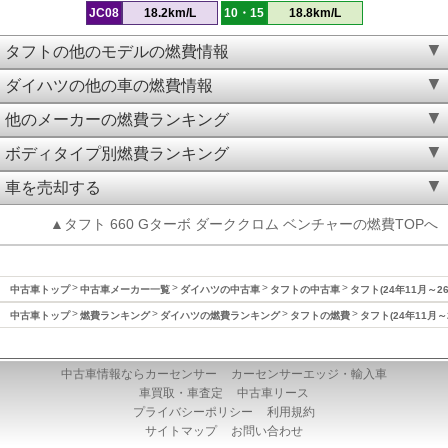
JC08
18.2km/L
10・15
18.8km/L
タフトの他のモデルの燃費情報
ダイハツの他の車の燃費情報
他のメーカーの燃費ランキング
ボディタイプ別燃費ランキング
車を売却する
▲タフト 660 Gターボ ダーククロム ベンチャーの燃費TOPへ
中古車トップ
中古車メーカー一覧
ダイハツの中古車
タフトの中古車
タフト(24年11月～2
中古車トップ
燃費ランキング
ダイハツの燃費ランキング
タフトの燃費
タフト(24年11月～
中古車情報ならカーセンサー
カーセンサーエッジ・輸入車
車買取・車査定
中古車リース
プライバシーポリシー
利用規約
サイトマップ
お問い合わせ