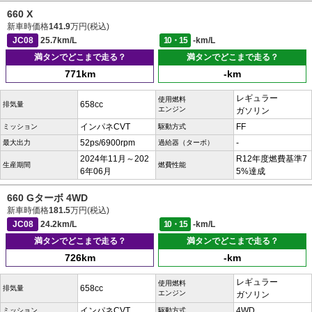
660 X
新車時価格
141.9
万円(税込)
JC08
25.7km/L
10・15
-km/L
満タンでどこまで走る？
満タンでどこまで走る？
771km
-km
レギュラー
使用燃料
658cc
排気量
エンジン
ガソリン
インパネCVT
FF
ミッション
駆動方式
52ps/6900rpm
-
最大出力
過給器（ターボ）
2024年11月～202
R12年度燃費基準7
生産期間
燃費性能
6年06月
5%達成
660 Gターボ 4WD
新車時価格
181.5
万円(税込)
JC08
24.2km/L
10・15
-km/L
満タンでどこまで走る？
満タンでどこまで走る？
726km
-km
レギュラー
使用燃料
658cc
排気量
エンジン
ガソリン
インパネCVT
4WD
ミッション
駆動方式