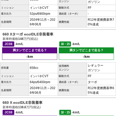
エンジン
ガソリン
インパネCVT
FF
ミッション
駆動方式
52ps/6900rpm
-
最大出力
過給器（ターボ）
2024年11月～202
R12年度燃費基準7
生産期間
燃費性能
6年06月
0%達成
660 Xターボ ecoIDLE非装着車
新車時価格
148
万円(税込)
JC08
-km/L
10・15
-km/L
満タンでどこまで走る？
満タンでどこまで走る？
-km
-km
レギュラー
使用燃料
658cc
排気量
エンジン
ガソリン
インパネCVT
FF
ミッション
駆動方式
64ps/6400rpm
ターボ
最大出力
過給器（ターボ）
2024年11月～202
R12年度燃費基準6
生産期間
燃費性能
6年06月
5%達成
660 X ecoIDLE非装着車
新車時価格
138.6
万円(税込)
JC08
-km/L
10・15
-km/L