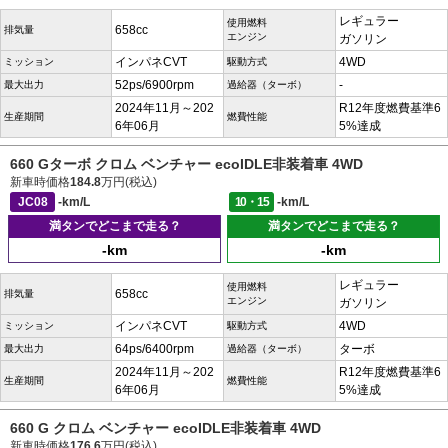
レギュラー
使用燃料
658cc
排気量
エンジン
ガソリン
インパネCVT
4WD
ミッション
駆動方式
52ps/6900rpm
-
最大出力
過給器（ターボ）
2024年11月～202
R12年度燃費基準6
生産期間
燃費性能
6年06月
5%達成
660 Gターボ クロム ベンチャー ecoIDLE非装着車 4WD
新車時価格
184.8
万円(税込)
JC08
-km/L
10・15
-km/L
満タンでどこまで走る？
満タンでどこまで走る？
-km
-km
レギュラー
使用燃料
658cc
排気量
エンジン
ガソリン
インパネCVT
4WD
ミッション
駆動方式
64ps/6400rpm
ターボ
最大出力
過給器（ターボ）
2024年11月～202
R12年度燃費基準6
生産期間
燃費性能
6年06月
5%達成
660 G クロム ベンチャー ecoIDLE非装着車 4WD
新車時価格
176.6
万円(税込)