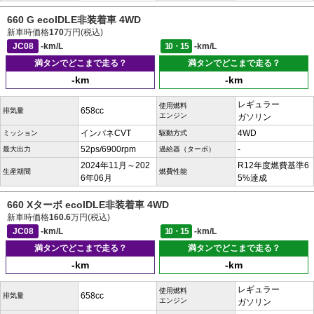
660 G ecoIDLE非装着車 4WD
新車時価格
170
万円(税込)
JC08
-km/L
10・15
-km/L
満タンでどこまで走る？
満タンでどこまで走る？
-km
-km
レギュラー
使用燃料
658cc
排気量
エンジン
ガソリン
インパネCVT
4WD
ミッション
駆動方式
52ps/6900rpm
-
最大出力
過給器（ターボ）
2024年11月～202
R12年度燃費基準6
生産期間
燃費性能
6年06月
5%達成
660 Xターボ ecoIDLE非装着車 4WD
新車時価格
160.6
万円(税込)
JC08
-km/L
10・15
-km/L
満タンでどこまで走る？
満タンでどこまで走る？
-km
-km
レギュラー
使用燃料
658cc
排気量
エンジン
ガソリン