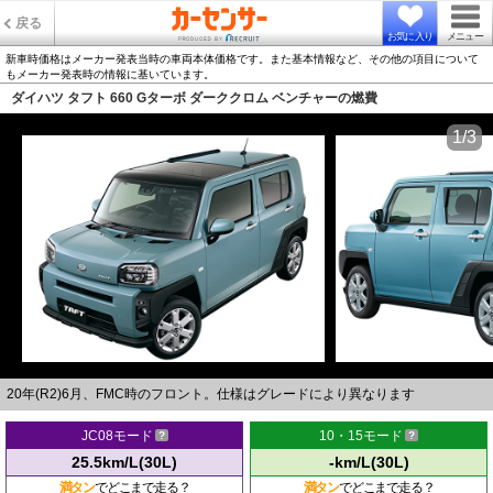
戻る
お気に入り
メニュー
新車時価格はメーカー発表当時の車両本体価格です。また基本情報など、その他の項目について
もメーカー発表時の情報に基いています。
ダイハツ タフト 660 Gターボ ダーククロム ベンチャーの燃費
1/3
20年(R2)6月、FMC時のフロント。仕様はグレードにより異なります
JC08モード
10・15モード
25.5km/L(30L)
-km/L(30L)
満タン
でどこまで走る？
満タン
でどこまで走る？