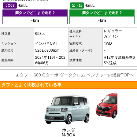
JC08
-km/L
10・15
-km/L
満タンでどこまで走る？
満タンでどこまで走る？
-km
-km
レギュラー
使用燃料
658cc
排気量
エンジン
ガソリン
インパネCVT
4WD
ミッション
駆動方式
52ps/6900rpm
-
最大出力
過給器（ターボ）
2024年11月～202
R12年度燃費基準6
生産期間
燃費性能
6年06月
5%達成
▲タフト 660 Gターボ ダーククロム ベンチャーの燃費TOPへ
タフトとよく比較されている車
ホンダ
N-BOX