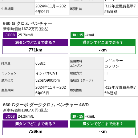
2024年11月～202
R12年度燃費基準7
生産期間
燃費性能
6年06月
5%達成
660 G クロム ベンチャー
新車時価格
167.2
万円(税込)
JC08
25.7km/L
10・15
-km/L
満タンでどこまで走る？
満タンでどこまで走る？
771km
-km
レギュラー
使用燃料
658cc
排気量
エンジン
ガソリン
インパネCVT
FF
ミッション
駆動方式
52ps/6900rpm
-
最大出力
過給器（ターボ）
2024年11月～202
R12年度燃費基準7
生産期間
燃費性能
6年06月
5%達成
660 Gターボ ダーククロム ベンチャー 4WD
新車時価格
188.7
万円(税込)
JC08
24.2km/L
10・15
-km/L
満タンでどこまで走る？
満タンでどこまで走る？
726km
-km