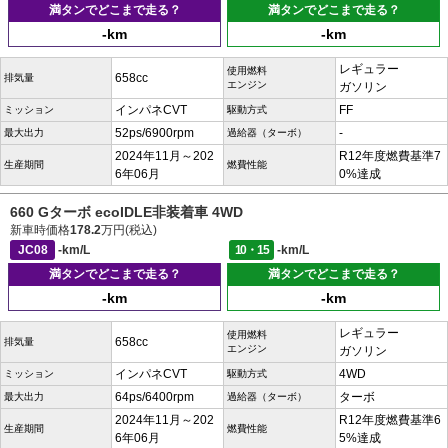
満タンでどこまで走る？
満タンでどこまで走る？
-km
-km
レギュラー
使用燃料
658cc
排気量
エンジン
ガソリン
インパネCVT
FF
ミッション
駆動方式
52ps/6900rpm
-
最大出力
過給器（ターボ）
2024年11月～202
R12年度燃費基準7
生産期間
燃費性能
6年06月
0%達成
660 Gターボ ecoIDLE非装着車 4WD
新車時価格
178.2
万円(税込)
JC08
-km/L
10・15
-km/L
満タンでどこまで走る？
満タンでどこまで走る？
-km
-km
レギュラー
使用燃料
658cc
排気量
エンジン
ガソリン
インパネCVT
4WD
ミッション
駆動方式
64ps/6400rpm
ターボ
最大出力
過給器（ターボ）
2024年11月～202
R12年度燃費基準6
生産期間
燃費性能
6年06月
5%達成