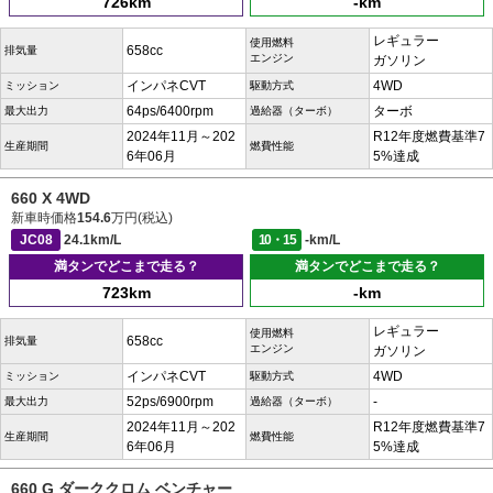
726km
-km
レギュラー
使用燃料
658cc
排気量
エンジン
ガソリン
インパネCVT
4WD
ミッション
駆動方式
64ps/6400rpm
ターボ
最大出力
過給器（ターボ）
2024年11月～202
R12年度燃費基準7
生産期間
燃費性能
6年06月
5%達成
660 X 4WD
新車時価格
154.6
万円(税込)
JC08
24.1km/L
10・15
-km/L
満タンでどこまで走る？
満タンでどこまで走る？
723km
-km
レギュラー
使用燃料
658cc
排気量
エンジン
ガソリン
インパネCVT
4WD
ミッション
駆動方式
52ps/6900rpm
-
最大出力
過給器（ターボ）
2024年11月～202
R12年度燃費基準7
生産期間
燃費性能
6年06月
5%達成
660 G ダーククロム ベンチャー