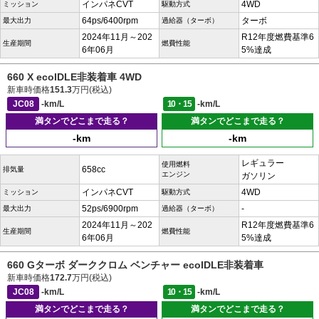
インパネCVT
4WD
ミッション
駆動方式
64ps/6400rpm
ターボ
最大出力
過給器（ターボ）
2024年11月～202
R12年度燃費基準6
生産期間
燃費性能
6年06月
5%達成
660 X ecoIDLE非装着車 4WD
新車時価格
151.3
万円(税込)
JC08
-km/L
10・15
-km/L
満タンでどこまで走る？
満タンでどこまで走る？
-km
-km
レギュラー
使用燃料
658cc
排気量
エンジン
ガソリン
インパネCVT
4WD
ミッション
駆動方式
52ps/6900rpm
-
最大出力
過給器（ターボ）
2024年11月～202
R12年度燃費基準6
生産期間
燃費性能
6年06月
5%達成
660 Gターボ ダーククロム ベンチャー ecoIDLE非装着車
新車時価格
172.7
万円(税込)
JC08
-km/L
10・15
-km/L
満タンでどこまで走る？
満タンでどこまで走る？