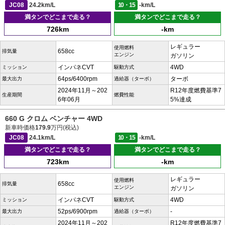
JC08
24.2km/L
10・15
-km/L
満タンでどこまで走る？
満タンでどこまで走る？
726km
-km
レギュラー
使用燃料
658cc
排気量
エンジン
ガソリン
インパネCVT
4WD
ミッション
駆動方式
64ps/6400rpm
ターボ
最大出力
過給器（ターボ）
2024年11月～202
R12年度燃費基準7
生産期間
燃費性能
6年06月
5%達成
660 G クロム ベンチャー 4WD
新車時価格
179.9
万円(税込)
JC08
24.1km/L
10・15
-km/L
満タンでどこまで走る？
満タンでどこまで走る？
723km
-km
レギュラー
使用燃料
658cc
排気量
エンジン
ガソリン
インパネCVT
4WD
ミッション
駆動方式
52ps/6900rpm
-
最大出力
過給器（ターボ）
2024年11月～202
R12年度燃費基準7