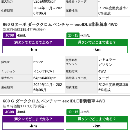
52ps/6900rpm
-
最大出力
過給器（ターボ）
2024年11月～202
R12年度燃費基準7
生産期間
燃費性能
6年06月
0%達成
660 Gターボ ダーククロム ベンチャー ecoIDLE非装着車 4WD
新車時価格
185.4
万円(税込)
JC08
-km/L
10・15
-km/L
満タンでどこまで走る？
満タンでどこまで走る？
-km
-km
レギュラー
使用燃料
658cc
排気量
エンジン
ガソリン
インパネCVT
4WD
ミッション
駆動方式
64ps/6400rpm
ターボ
最大出力
過給器（ターボ）
2024年11月～202
R12年度燃費基準6
生産期間
燃費性能
6年06月
5%達成
660 G ダーククロム ベンチャー ecoIDLE非装着車 4WD
新車時価格
177.1
万円(税込)
JC08
-km/L
10・15
-km/L
満タンでどこまで走る？
満タンでどこまで走る？
-km
-km