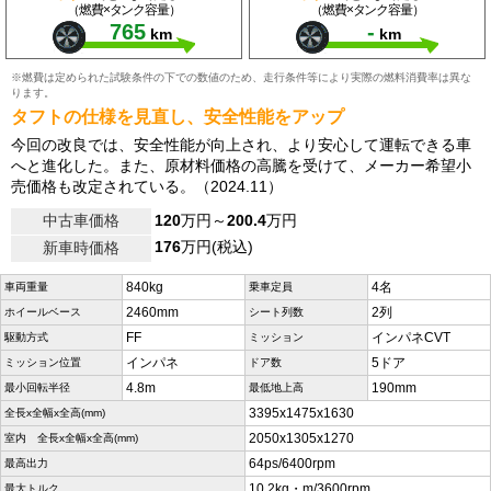
（燃費×タンク容量）
（燃費×タンク容量）
765
-
km
km
※燃費は定められた試験条件の下での数値のため、走行条件等により実際の燃料消費率は異な
ります。
タフトの仕様を見直し、安全性能をアップ
今回の改良では、安全性能が向上され、より安心して運転できる車
へと進化した。また、原材料価格の高騰を受けて、メーカー希望小
売価格も改定されている。（2024.11）
中古車価格
120
万円～
200.4
万円
176
万円(税込)
新車時価格
840kg
4名
車両重量
乗車定員
2460mm
2列
ホイールベース
シート列数
FF
インパネCVT
駆動方式
ミッション
インパネ
5ドア
ミッション位置
ドア数
4.8m
190mm
最小回転半径
最低地上高
3395x1475x1630
全長x全幅x全高(mm)
2050x1305x1270
室内 全長x全幅x全高(mm)
64ps/6400rpm
最高出力
10.2kg・m/3600rpm
最大トルク