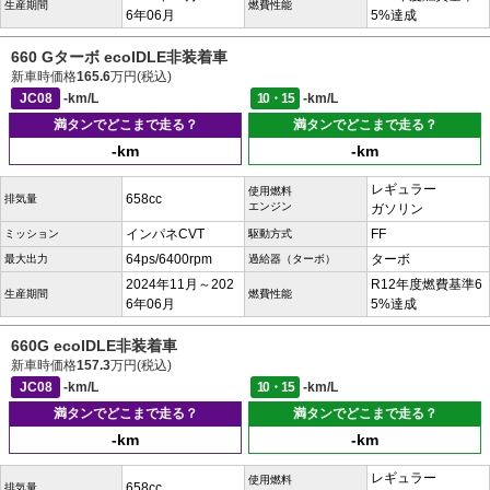
生産期間
燃費性能
6年06月
5%達成
660 Gターボ ecoIDLE非装着車
新車時価格
165.6
万円(税込)
JC08
-km/L
10・15
-km/L
満タンでどこまで走る？
満タンでどこまで走る？
-km
-km
レギュラー
使用燃料
658cc
排気量
エンジン
ガソリン
インパネCVT
FF
ミッション
駆動方式
64ps/6400rpm
ターボ
最大出力
過給器（ターボ）
2024年11月～202
R12年度燃費基準6
生産期間
燃費性能
6年06月
5%達成
660G ecoIDLE非装着車
新車時価格
157.3
万円(税込)
JC08
-km/L
10・15
-km/L
満タンでどこまで走る？
満タンでどこまで走る？
-km
-km
レギュラー
使用燃料
658cc
排気量