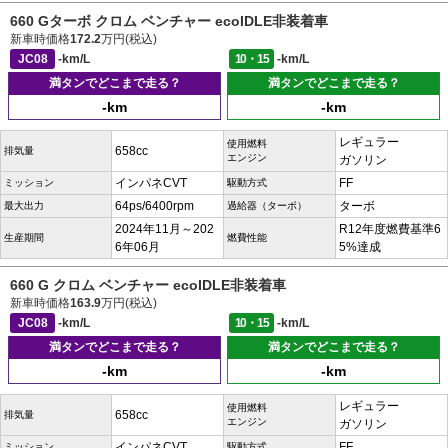
660 Gターボ クロム ベンチャー ecoIDLE非装着車
新車時価格
172.2
万円(税込)
JC08
-km/L
10・15
-km/L
満タンでどこまで走る？
満タンでどこまで走る？
-km
-km
レギュラー
使用燃料
658cc
排気量
エンジン
ガソリン
インパネCVT
FF
ミッション
駆動方式
64ps/6400rpm
ターボ
最大出力
過給器（ターボ）
2024年11月～202
R12年度燃費基準6
生産期間
燃費性能
6年06月
5%達成
660 G クロム ベンチャー ecoIDLE非装着車
新車時価格
163.9
万円(税込)
JC08
-km/L
10・15
-km/L
満タンでどこまで走る？
満タンでどこまで走る？
-km
-km
レギュラー
使用燃料
658cc
排気量
エンジン
ガソリン
インパネCVT
FF
ミッション
駆動方式