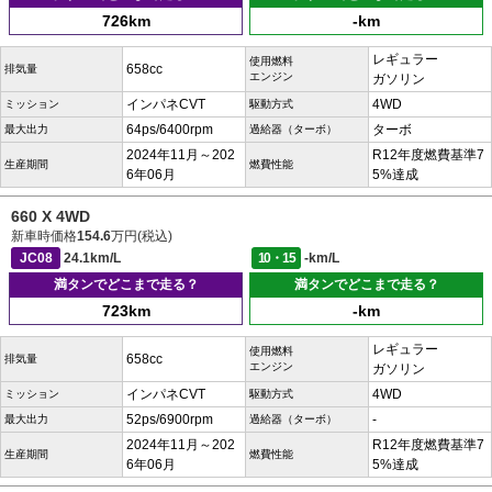
726km
-km
レギュラー
使用燃料
658cc
排気量
エンジン
ガソリン
インパネCVT
4WD
ミッション
駆動方式
64ps/6400rpm
ターボ
最大出力
過給器（ターボ）
2024年11月～202
R12年度燃費基準7
生産期間
燃費性能
6年06月
5%達成
660 X 4WD
新車時価格
154.6
万円(税込)
JC08
24.1km/L
10・15
-km/L
満タンでどこまで走る？
満タンでどこまで走る？
723km
-km
レギュラー
使用燃料
658cc
排気量
エンジン
ガソリン
インパネCVT
4WD
ミッション
駆動方式
52ps/6900rpm
-
最大出力
過給器（ターボ）
2024年11月～202
R12年度燃費基準7
生産期間
燃費性能
6年06月
5%達成