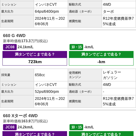
インパネCVT
4WD
ミッション
駆動方式
64ps/6400rpm
ターボ
最大出力
過給器（ターボ）
2024年11月～202
R12年度燃費基準7
生産期間
燃費性能
6年06月
5%達成
660 G 4WD
新車時価格
173.3
万円(税込)
JC08
24.1km/L
10・15
-km/L
満タンでどこまで走る？
満タンでどこまで走る？
723km
-km
レギュラー
使用燃料
658cc
排気量
エンジン
ガソリン
インパネCVT
4WD
ミッション
駆動方式
52ps/6900rpm
-
最大出力
過給器（ターボ）
2024年11月～202
R12年度燃費基準7
生産期間
燃費性能
6年06月
5%達成
660 Xターボ 4WD
新車時価格
163.9
万円(税込)
JC08
24.2km/L
10・15
-km/L
満タンでどこまで走る？
満タンでどこまで走る？