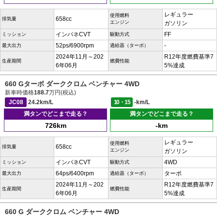
レギュラー
使用燃料
658cc
排気量
エンジン
ガソリン
インパネCVT
FF
ミッション
駆動方式
52ps/6900rpm
-
最大出力
過給器（ターボ）
2024年11月～202
R12年度燃費基準7
生産期間
燃費性能
6年06月
5%達成
660 Gターボ ダーククロム ベンチャー 4WD
新車時価格
188.7
万円(税込)
JC08
24.2km/L
10・15
-km/L
満タンでどこまで走る？
満タンでどこまで走る？
726km
-km
レギュラー
使用燃料
658cc
排気量
エンジン
ガソリン
インパネCVT
4WD
ミッション
駆動方式
64ps/6400rpm
ターボ
最大出力
過給器（ターボ）
2024年11月～202
R12年度燃費基準7
生産期間
燃費性能
6年06月
5%達成
660 G ダーククロム ベンチャー 4WD