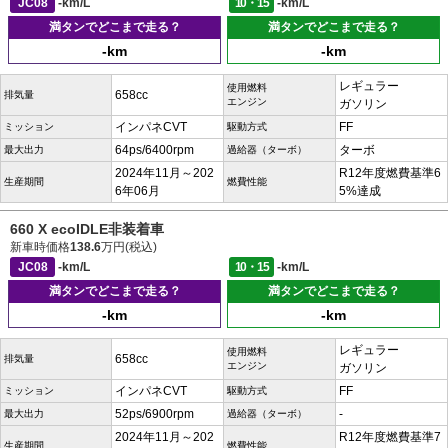
JC08
-km/L
10・15
-km/L
満タンでどこまで走る？
満タンでどこまで走る？
-km
-km
レギュラー
使用燃料
658cc
排気量
エンジン
ガソリン
インパネCVT
FF
ミッション
駆動方式
64ps/6400rpm
ターボ
最大出力
過給器（ターボ）
2024年11月～202
R12年度燃費基準6
生産期間
燃費性能
6年06月
5%達成
660 X ecoIDLE非装着車
新車時価格
138.6
万円(税込)
JC08
-km/L
10・15
-km/L
満タンでどこまで走る？
満タンでどこまで走る？
-km
-km
レギュラー
使用燃料
658cc
排気量
エンジン
ガソリン
インパネCVT
FF
ミッション
駆動方式
52ps/6900rpm
-
最大出力
過給器（ターボ）
2024年11月～202
R12年度燃費基準7
生産期間
燃費性能