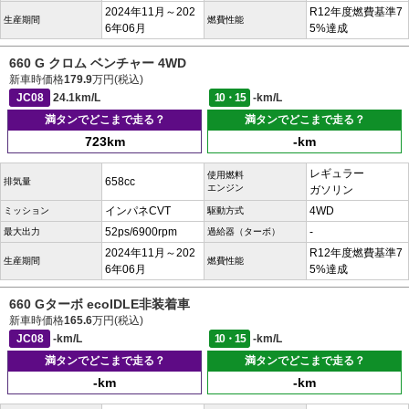
2024年11月～202
R12年度燃費基準7
生産期間
燃費性能
6年06月
5%達成
660 G クロム ベンチャー 4WD
新車時価格
179.9
万円(税込)
JC08
24.1km/L
10・15
-km/L
満タンでどこまで走る？
満タンでどこまで走る？
723km
-km
レギュラー
使用燃料
658cc
排気量
エンジン
ガソリン
インパネCVT
4WD
ミッション
駆動方式
52ps/6900rpm
-
最大出力
過給器（ターボ）
2024年11月～202
R12年度燃費基準7
生産期間
燃費性能
6年06月
5%達成
660 Gターボ ecoIDLE非装着車
新車時価格
165.6
万円(税込)
JC08
-km/L
10・15
-km/L
満タンでどこまで走る？
満タンでどこまで走る？
-km
-km