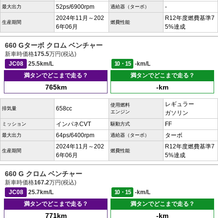
52ps/6900rpm
-
最大出力
過給器（ターボ）
2024年11月～202
R12年度燃費基準7
生産期間
燃費性能
6年06月
5%達成
660 Gターボ クロム ベンチャー
新車時価格
175.5
万円(税込)
JC08
25.5km/L
10・15
-km/L
満タンでどこまで走る？
満タンでどこまで走る？
765km
-km
レギュラー
使用燃料
658cc
排気量
エンジン
ガソリン
インパネCVT
FF
ミッション
駆動方式
64ps/6400rpm
ターボ
最大出力
過給器（ターボ）
2024年11月～202
R12年度燃費基準7
生産期間
燃費性能
6年06月
5%達成
660 G クロム ベンチャー
新車時価格
167.2
万円(税込)
JC08
25.7km/L
10・15
-km/L
満タンでどこまで走る？
満タンでどこまで走る？
771km
-km