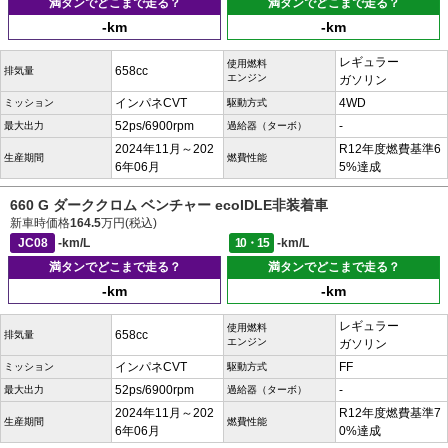
満タンでどこまで走る？
満タンでどこまで走る？
-km
-km
レギュラー
使用燃料
658cc
排気量
エンジン
ガソリン
インパネCVT
4WD
ミッション
駆動方式
52ps/6900rpm
-
最大出力
過給器（ターボ）
2024年11月～202
R12年度燃費基準6
生産期間
燃費性能
6年06月
5%達成
660 G ダーククロム ベンチャー ecoIDLE非装着車
新車時価格
164.5
万円(税込)
JC08
-km/L
10・15
-km/L
満タンでどこまで走る？
満タンでどこまで走る？
-km
-km
レギュラー
使用燃料
658cc
排気量
エンジン
ガソリン
インパネCVT
FF
ミッション
駆動方式
52ps/6900rpm
-
最大出力
過給器（ターボ）
2024年11月～202
R12年度燃費基準7
生産期間
燃費性能
6年06月
0%達成