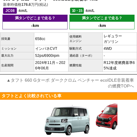
新車時価格
176.6
万円(税込)
JC08
-km/L
10・15
-km/L
満タンでどこまで走る？
満タンでどこまで走る？
-km
-km
レギュラー
使用燃料
658cc
排気量
エンジン
ガソリン
インパネCVT
4WD
ミッション
駆動方式
52ps/6900rpm
-
最大出力
過給器（ターボ）
2024年11月～202
R12年度燃費基準6
生産期間
燃費性能
6年06月
5%達成
▲タフト 660 Gターボ ダーククロム ベンチャー ecoIDLE非装着車
の燃費TOPへ
タフトとよく比較されている車