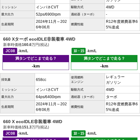
ガソリン
インパネCVT
4WD
ミッション
駆動方式
52ps/6900rpm
-
最大出力
過給器（ターボ）
2024年11月～202
R12年度燃費基準6
生産期間
燃費性能
6年06月
5%達成
660 Xターボ ecoIDLE非装着車 4WD
新車時価格
160.6
万円(税込)
JC08
-km/L
10・15
-km/L
満タンでどこまで走る？
満タンでどこまで走る？
-km
-km
レギュラー
使用燃料
658cc
排気量
エンジン
ガソリン
インパネCVT
4WD
ミッション
駆動方式
64ps/6400rpm
ターボ
最大出力
過給器（ターボ）
2024年11月～202
R12年度燃費基準6
生産期間
燃費性能
6年06月
5%達成
660 X ecoIDLE非装着車 4WD
新車時価格
151.3
万円(税込)
JC08
-km/L
10・15
-km/L