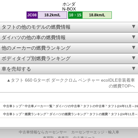
ホンダ
N-BOX
JC08
18.2km/L
10・15
18.8km/L
タフトの他のモデルの燃費情報
ダイハツの他の車の燃費情報
他のメーカーの燃費ランキング
ボディタイプ別燃費ランキング
車を売却する
▲タフト 660 Gターボ ダーククロム ベンチャー ecoIDLE非装着車
の燃費TOPへ
中古車トップ
中古車メーカー一覧
ダイハツの中古車
タフトの中古車
タフト(24年11月～2
中古車トップ
燃費ランキング
ダイハツの燃費ランキング
タフトの燃費
タフト(24年11月～
中古車情報ならカーセンサー
カーセンサーエッジ・輸入車
車買取・車査定
中古車リース