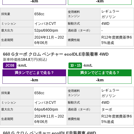
-km
-km
レギュラー
使用燃料
658cc
排気量
エンジン
ガソリン
インパネCVT
4WD
ミッション
駆動方式
52ps/6900rpm
-
最大出力
過給器（ターボ）
2024年11月～202
R12年度燃費基準6
生産期間
燃費性能
6年06月
5%達成
660 Gターボ クロム ベンチャー ecoIDLE非装着車 4WD
新車時価格
184.8
万円(税込)
JC08
-km/L
10・15
-km/L
満タンでどこまで走る？
満タンでどこまで走る？
-km
-km
レギュラー
使用燃料
658cc
排気量
エンジン
ガソリン
インパネCVT
4WD
ミッション
駆動方式
64ps/6400rpm
ターボ
最大出力
過給器（ターボ）
2024年11月～202
R12年度燃費基準6
生産期間
燃費性能
6年06月
5%達成
660 G クロム ベンチャー ecoIDLE非装着車 4WD