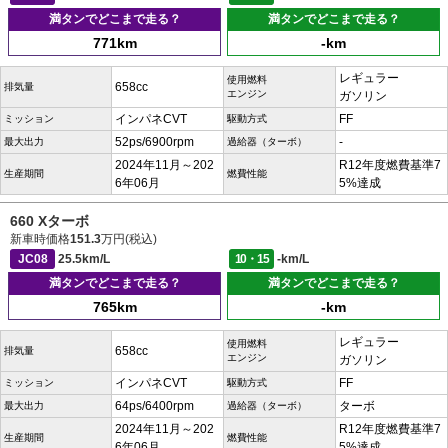
満タンでどこまで走る？
満タンでどこまで走る？
771km
-km
レギュラー
使用燃料
658cc
排気量
エンジン
ガソリン
インパネCVT
FF
ミッション
駆動方式
52ps/6900rpm
-
最大出力
過給器（ターボ）
2024年11月～202
R12年度燃費基準7
生産期間
燃費性能
6年06月
5%達成
660 Xターボ
新車時価格
151.3
万円(税込)
JC08
25.5km/L
10・15
-km/L
満タンでどこまで走る？
満タンでどこまで走る？
765km
-km
レギュラー
使用燃料
658cc
排気量
エンジン
ガソリン
インパネCVT
FF
ミッション
駆動方式
64ps/6400rpm
ターボ
最大出力
過給器（ターボ）
2024年11月～202
R12年度燃費基準7
生産期間
燃費性能
6年06月
5%達成