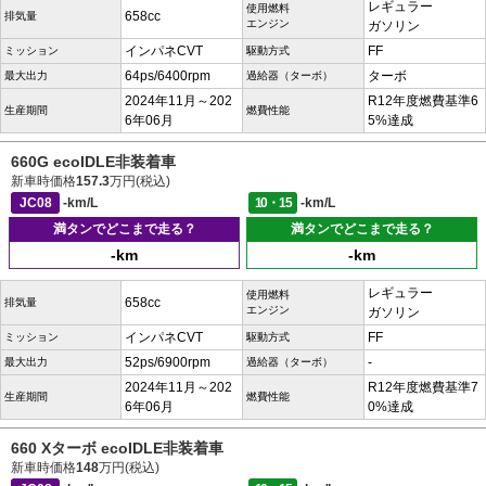
レギュラー
使用燃料
658cc
排気量
エンジン
ガソリン
インパネCVT
FF
ミッション
駆動方式
64ps/6400rpm
ターボ
最大出力
過給器（ターボ）
2024年11月～202
R12年度燃費基準6
生産期間
燃費性能
6年06月
5%達成
660G ecoIDLE非装着車
新車時価格
157.3
万円(税込)
JC08
-km/L
10・15
-km/L
満タンでどこまで走る？
満タンでどこまで走る？
-km
-km
レギュラー
使用燃料
658cc
排気量
エンジン
ガソリン
インパネCVT
FF
ミッション
駆動方式
52ps/6900rpm
-
最大出力
過給器（ターボ）
2024年11月～202
R12年度燃費基準7
生産期間
燃費性能
6年06月
0%達成
660 Xターボ ecoIDLE非装着車
新車時価格
148
万円(税込)