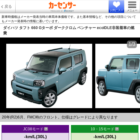
戻る
お気に入り
メニュー
新車時価格はメーカー発表当時の車両本体価格です。また基本情報など、その他の項目について
もメーカー発表時の情報に基いています。
ダイハツ タフト 660 Gターボ ダーククロム ベンチャー ecoIDLE非装着車の燃
費
1/3
20年(R2)6月、FMC時のフロント。仕様はグレードにより異なります
JC08モード
10・15モード
-km/L(30L)
-km/L(30L)