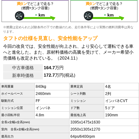
満タン
でどこまで走る？
満タン
でどこまで走る？
（燃費×タンク容量）
（燃費×タンク容量）
-
-
km
km
※燃費は定められた試験条件の下での数値のため、走行条件等により実際の燃料消費率は異な
ります。
タフトの仕様を見直し、安全性能をアップ
今回の改良では、安全性能が向上され、より安心して運転できる車
へと進化した。また、原材料価格の高騰を受けて、メーカー希望小
売価格も改定されている。（2024.11）
中古車価格
164.7
万円
172.7
万円(税込)
新車時価格
840kg
4名
車両重量
乗車定員
2460mm
2列
ホイールベース
シート列数
FF
インパネCVT
駆動方式
ミッション
インパネ
5ドア
ミッション位置
ドア数
4.8m
190mm
最小回転半径
最低地上高
3395x1475x1630
全長x全幅x全高(mm)
2050x1305x1270
室内 全長x全幅x全高(mm)
64ps/6400rpm
最高出力