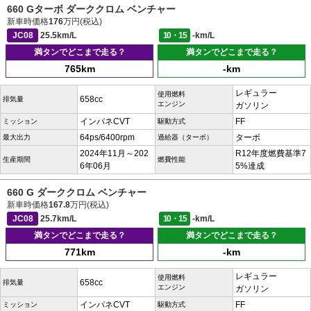
660 Gターボ ダーククロム ベンチャー
新車時価格
176
万円(税込)
JC08
25.5km/L
10・15
-km/L
満タンでどこまで走る？
満タンでどこまで走る？
765km
-km
レギュラー
使用燃料
658cc
排気量
エンジン
ガソリン
インパネCVT
FF
ミッション
駆動方式
64ps/6400rpm
ターボ
最大出力
過給器（ターボ）
2024年11月～202
R12年度燃費基準7
生産期間
燃費性能
6年06月
5%達成
660 G ダーククロム ベンチャー
新車時価格
167.8
万円(税込)
JC08
25.7km/L
10・15
-km/L
満タンでどこまで走る？
満タンでどこまで走る？
771km
-km
レギュラー
使用燃料
658cc
排気量
エンジン
ガソリン
インパネCVT
FF
ミッション
駆動方式