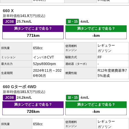
660 X
新車時価格
141.9
万円(税込)
JC08
25.7km/L
10・15
-km/L
満タンでどこまで走る？
満タンでどこまで走る？
771km
-km
レギュラー
使用燃料
658cc
排気量
エンジン
ガソリン
インパネCVT
FF
ミッション
駆動方式
52ps/6900rpm
-
最大出力
過給器（ターボ）
2024年11月～202
R12年度燃費基準7
生産期間
燃費性能
6年06月
5%達成
660 Gターボ 4WD
新車時価格
181.5
万円(税込)
JC08
24.2km/L
10・15
-km/L
満タンでどこまで走る？
満タンでどこまで走る？
726km
-km
レギュラー
使用燃料
658cc
排気量
エンジン
ガソリン