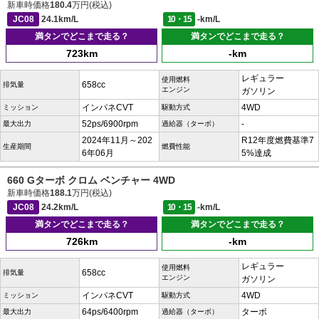
新車時価格
180.4
万円(税込)
JC08
24.1km/L
10・15
-km/L
満タンでどこまで走る？
満タンでどこまで走る？
723km
-km
レギュラー
使用燃料
658cc
排気量
エンジン
ガソリン
インパネCVT
4WD
ミッション
駆動方式
52ps/6900rpm
-
最大出力
過給器（ターボ）
2024年11月～202
R12年度燃費基準7
生産期間
燃費性能
6年06月
5%達成
660 Gターボ クロム ベンチャー 4WD
新車時価格
188.1
万円(税込)
JC08
24.2km/L
10・15
-km/L
満タンでどこまで走る？
満タンでどこまで走る？
726km
-km
レギュラー
使用燃料
658cc
排気量
エンジン
ガソリン
インパネCVT
4WD
ミッション
駆動方式
64ps/6400rpm
ターボ
最大出力
過給器（ターボ）