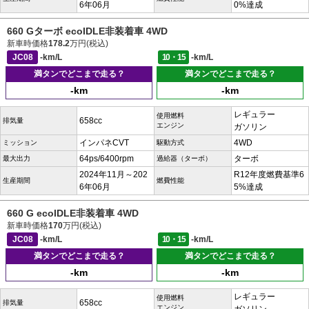
6年06月
0%達成
660 Gターボ ecoIDLE非装着車 4WD
新車時価格
178.2
万円(税込)
JC08
-km/L
10・15
-km/L
満タンでどこまで走る？
満タンでどこまで走る？
-km
-km
レギュラー
使用燃料
658cc
排気量
エンジン
ガソリン
インパネCVT
4WD
ミッション
駆動方式
64ps/6400rpm
ターボ
最大出力
過給器（ターボ）
2024年11月～202
R12年度燃費基準6
生産期間
燃費性能
6年06月
5%達成
660 G ecoIDLE非装着車 4WD
新車時価格
170
万円(税込)
JC08
-km/L
10・15
-km/L
満タンでどこまで走る？
満タンでどこまで走る？
-km
-km
レギュラー
使用燃料
658cc
排気量
エンジン