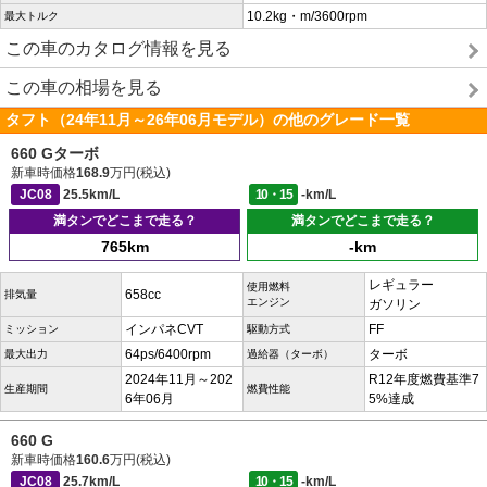
10.2kg・m/3600rpm
最大トルク
この車のカタログ情報を見る
この車の相場を見る
タフト（24年11月～26年06月モデル）の他のグレード一覧
660 Gターボ
新車時価格
168.9
万円(税込)
JC08
25.5km/L
10・15
-km/L
満タンでどこまで走る？
満タンでどこまで走る？
765km
-km
レギュラー
使用燃料
658cc
排気量
エンジン
ガソリン
インパネCVT
FF
ミッション
駆動方式
64ps/6400rpm
ターボ
最大出力
過給器（ターボ）
2024年11月～202
R12年度燃費基準7
生産期間
燃費性能
6年06月
5%達成
660 G
新車時価格
160.6
万円(税込)
JC08
25.7km/L
10・15
-km/L