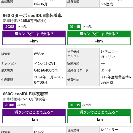
生産期間
燃費性能
6年06月
5%達成
660 Gターボ ecoIDLE非装着車
新車時価格
165.6
万円(税込)
JC08
-km/L
10・15
-km/L
満タンでどこまで走る？
満タンでどこまで走る？
-km
-km
レギュラー
使用燃料
658cc
排気量
エンジン
ガソリン
インパネCVT
FF
ミッション
駆動方式
64ps/6400rpm
ターボ
最大出力
過給器（ターボ）
2024年11月～202
R12年度燃費基準6
生産期間
燃費性能
6年06月
5%達成
660G ecoIDLE非装着車
新車時価格
157.3
万円(税込)
JC08
-km/L
10・15
-km/L
満タンでどこまで走る？
満タンでどこまで走る？
-km
-km
レギュラー
使用燃料
658cc
排気量