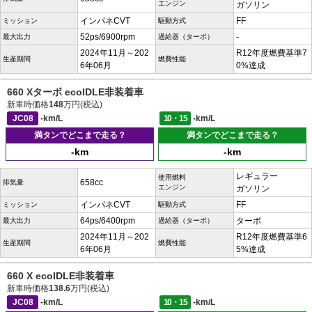
エンジン
ガソリン
インパネCVT
FF
ミッション
駆動方式
52ps/6900rpm
-
最大出力
過給器（ターボ）
2024年11月～202
R12年度燃費基準7
生産期間
燃費性能
6年06月
0%達成
660 Xターボ ecoIDLE非装着車
新車時価格
148
万円(税込)
JC08
-km/L
10・15
-km/L
満タンでどこまで走る？
満タンでどこまで走る？
-km
-km
レギュラー
使用燃料
658cc
排気量
エンジン
ガソリン
インパネCVT
FF
ミッション
駆動方式
64ps/6400rpm
ターボ
最大出力
過給器（ターボ）
2024年11月～202
R12年度燃費基準6
生産期間
燃費性能
6年06月
5%達成
660 X ecoIDLE非装着車
新車時価格
138.6
万円(税込)
JC08
-km/L
10・15
-km/L