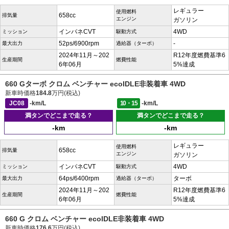
レギュラー
使用燃料
658cc
排気量
エンジン
ガソリン
インパネCVT
4WD
ミッション
駆動方式
52ps/6900rpm
-
最大出力
過給器（ターボ）
2024年11月～202
R12年度燃費基準6
生産期間
燃費性能
6年06月
5%達成
660 Gターボ クロム ベンチャー ecoIDLE非装着車 4WD
新車時価格
184.8
万円(税込)
JC08
-km/L
10・15
-km/L
満タンでどこまで走る？
満タンでどこまで走る？
-km
-km
レギュラー
使用燃料
658cc
排気量
エンジン
ガソリン
インパネCVT
4WD
ミッション
駆動方式
64ps/6400rpm
ターボ
最大出力
過給器（ターボ）
2024年11月～202
R12年度燃費基準6
生産期間
燃費性能
6年06月
5%達成
660 G クロム ベンチャー ecoIDLE非装着車 4WD
新車時価格
176.6
万円(税込)