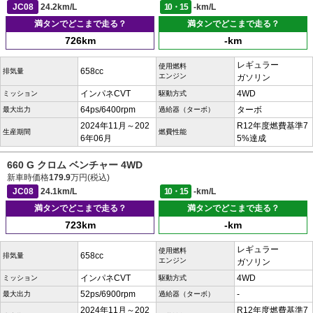
JC08
24.2km/L
10・15
-km/L
満タンでどこまで走る？
満タンでどこまで走る？
726km
-km
レギュラー
使用燃料
658cc
排気量
エンジン
ガソリン
インパネCVT
4WD
ミッション
駆動方式
64ps/6400rpm
ターボ
最大出力
過給器（ターボ）
2024年11月～202
R12年度燃費基準7
生産期間
燃費性能
6年06月
5%達成
660 G クロム ベンチャー 4WD
新車時価格
179.9
万円(税込)
JC08
24.1km/L
10・15
-km/L
満タンでどこまで走る？
満タンでどこまで走る？
723km
-km
レギュラー
使用燃料
658cc
排気量
エンジン
ガソリン
インパネCVT
4WD
ミッション
駆動方式
52ps/6900rpm
-
最大出力
過給器（ターボ）
2024年11月～202
R12年度燃費基準7