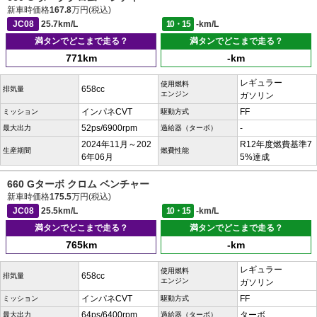
新車時価格
167.8
万円(税込)
JC08
25.7km/L
10・15
-km/L
満タンでどこまで走る？
満タンでどこまで走る？
771km
-km
レギュラー
使用燃料
658cc
排気量
エンジン
ガソリン
インパネCVT
FF
ミッション
駆動方式
52ps/6900rpm
-
最大出力
過給器（ターボ）
2024年11月～202
R12年度燃費基準7
生産期間
燃費性能
6年06月
5%達成
660 Gターボ クロム ベンチャー
新車時価格
175.5
万円(税込)
JC08
25.5km/L
10・15
-km/L
満タンでどこまで走る？
満タンでどこまで走る？
765km
-km
レギュラー
使用燃料
658cc
排気量
エンジン
ガソリン
インパネCVT
FF
ミッション
駆動方式
64ps/6400rpm
ターボ
最大出力
過給器（ターボ）