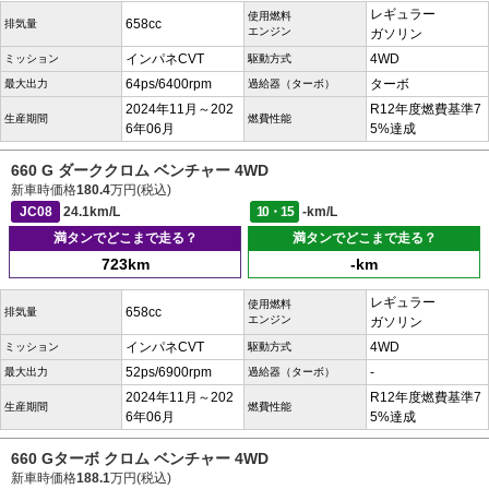
レギュラー
使用燃料
658cc
排気量
エンジン
ガソリン
インパネCVT
4WD
ミッション
駆動方式
64ps/6400rpm
ターボ
最大出力
過給器（ターボ）
2024年11月～202
R12年度燃費基準7
生産期間
燃費性能
6年06月
5%達成
660 G ダーククロム ベンチャー 4WD
新車時価格
180.4
万円(税込)
JC08
24.1km/L
10・15
-km/L
満タンでどこまで走る？
満タンでどこまで走る？
723km
-km
レギュラー
使用燃料
658cc
排気量
エンジン
ガソリン
インパネCVT
4WD
ミッション
駆動方式
52ps/6900rpm
-
最大出力
過給器（ターボ）
2024年11月～202
R12年度燃費基準7
生産期間
燃費性能
6年06月
5%達成
660 Gターボ クロム ベンチャー 4WD
新車時価格
188.1
万円(税込)