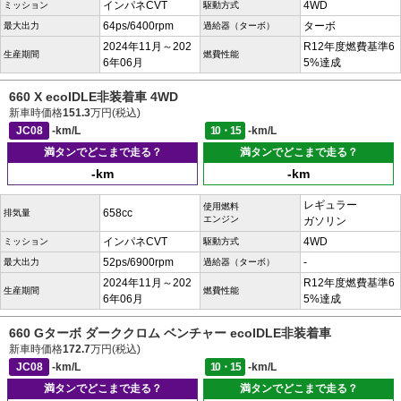
インパネCVT
4WD
ミッション
駆動方式
64ps/6400rpm
ターボ
最大出力
過給器（ターボ）
2024年11月～202
R12年度燃費基準6
生産期間
燃費性能
6年06月
5%達成
660 X ecoIDLE非装着車 4WD
新車時価格
151.3
万円(税込)
JC08
-km/L
10・15
-km/L
満タンでどこまで走る？
満タンでどこまで走る？
-km
-km
レギュラー
使用燃料
658cc
排気量
エンジン
ガソリン
インパネCVT
4WD
ミッション
駆動方式
52ps/6900rpm
-
最大出力
過給器（ターボ）
2024年11月～202
R12年度燃費基準6
生産期間
燃費性能
6年06月
5%達成
660 Gターボ ダーククロム ベンチャー ecoIDLE非装着車
新車時価格
172.7
万円(税込)
JC08
-km/L
10・15
-km/L
満タンでどこまで走る？
満タンでどこまで走る？