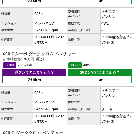
723km
-km
レギュラー
使用燃料
658cc
排気量
エンジン
ガソリン
インパネCVT
4WD
ミッション
駆動方式
52ps/6900rpm
-
最大出力
過給器（ターボ）
2024年11月～202
R12年度燃費基準7
生産期間
燃費性能
6年06月
5%達成
660 Gターボ ダーククロム ベンチャー
新車時価格
176
万円(税込)
JC08
25.5km/L
10・15
-km/L
満タンでどこまで走る？
満タンでどこまで走る？
765km
-km
レギュラー
使用燃料
658cc
排気量
エンジン
ガソリン
インパネCVT
FF
ミッション
駆動方式
64ps/6400rpm
ターボ
最大出力
過給器（ターボ）
2024年11月～202
R12年度燃費基準7
生産期間
燃費性能
6年06月
5%達成
660 G ダーククロム ベンチャー