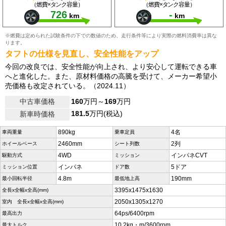
（燃費×タンク容量）
（燃費×タンク容量）
726
-
km
km
※燃費は定められた試験条件の下での数値のため、走行条件等により実際の燃料消費率は異な
ります。
タフトの仕様を見直し、安全性能をアップ
今回の改良では、安全性能が向上され、より安心して運転できる車
へと進化した。また、原材料価格の高騰を受けて、メーカー希望小
売価格も改定されている。（2024.11）
中古車価格
160
万円～
169
万円
181.5
万円(税込)
新車時価格
890kg
4名
車両重量
乗車定員
2460mm
2列
ホイールベース
シート列数
4WD
インパネCVT
駆動方式
ミッション
インパネ
5ドア
ミッション位置
ドア数
4.8m
190mm
最小回転半径
最低地上高
3395x1475x1630
全長x全幅x全高(mm)
2050x1305x1270
室内 全長x全幅x全高(mm)
64ps/6400rpm
最高出力
10.2kg・m/3600rpm
最大トルク