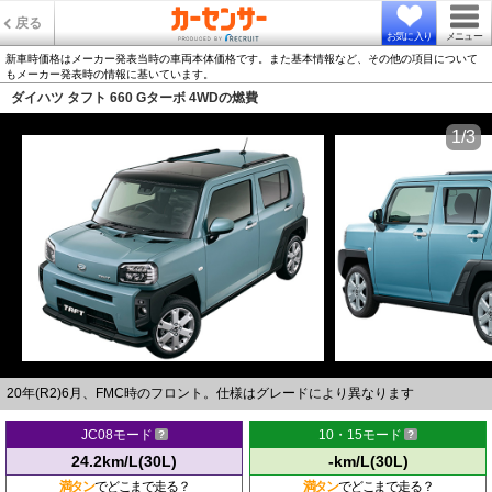
戻る
お気に入り
メニュー
新車時価格はメーカー発表当時の車両本体価格です。また基本情報など、その他の項目について
もメーカー発表時の情報に基いています。
ダイハツ タフト 660 Gターボ 4WDの燃費
1/3
20年(R2)6月、FMC時のフロント。仕様はグレードにより異なります
JC08モード
10・15モード
24.2km/L(30L)
-km/L(30L)
満タン
でどこまで走る？
満タン
でどこまで走る？