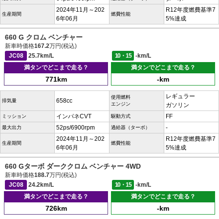
2024年11月～202
R12年度燃費基準7
生産期間
燃費性能
6年06月
5%達成
660 G クロム ベンチャー
新車時価格
167.2
万円(税込)
JC08
25.7km/L
10・15
-km/L
満タンでどこまで走る？
満タンでどこまで走る？
771km
-km
レギュラー
使用燃料
658cc
排気量
エンジン
ガソリン
インパネCVT
FF
ミッション
駆動方式
52ps/6900rpm
-
最大出力
過給器（ターボ）
2024年11月～202
R12年度燃費基準7
生産期間
燃費性能
6年06月
5%達成
660 Gターボ ダーククロム ベンチャー 4WD
新車時価格
188.7
万円(税込)
JC08
24.2km/L
10・15
-km/L
満タンでどこまで走る？
満タンでどこまで走る？
726km
-km