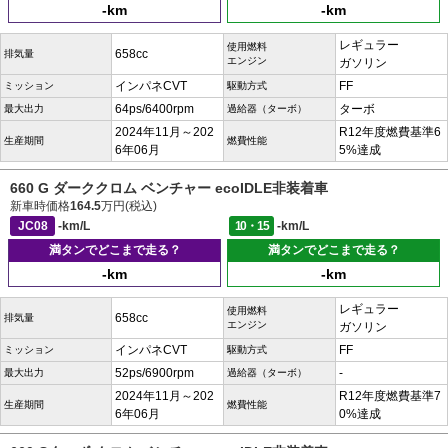
-km
-km
レギュラー
使用燃料
658cc
排気量
エンジン
ガソリン
インパネCVT
FF
ミッション
駆動方式
64ps/6400rpm
ターボ
最大出力
過給器（ターボ）
2024年11月～202
R12年度燃費基準6
生産期間
燃費性能
6年06月
5%達成
660 G ダーククロム ベンチャー ecoIDLE非装着車
新車時価格
164.5
万円(税込)
JC08
-km/L
10・15
-km/L
満タンでどこまで走る？
満タンでどこまで走る？
-km
-km
レギュラー
使用燃料
658cc
排気量
エンジン
ガソリン
インパネCVT
FF
ミッション
駆動方式
52ps/6900rpm
-
最大出力
過給器（ターボ）
2024年11月～202
R12年度燃費基準7
生産期間
燃費性能
6年06月
0%達成