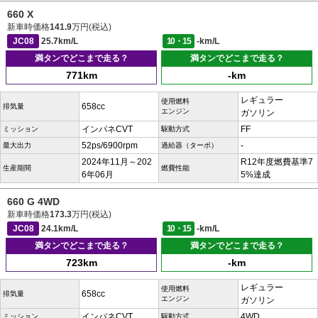
660 X
新車時価格
141.9
万円(税込)
JC08
25.7km/L
10・15
-km/L
満タンでどこまで走る？
満タンでどこまで走る？
771km
-km
レギュラー
使用燃料
658cc
排気量
エンジン
ガソリン
インパネCVT
FF
ミッション
駆動方式
52ps/6900rpm
-
最大出力
過給器（ターボ）
2024年11月～202
R12年度燃費基準7
生産期間
燃費性能
6年06月
5%達成
660 G 4WD
新車時価格
173.3
万円(税込)
JC08
24.1km/L
10・15
-km/L
満タンでどこまで走る？
満タンでどこまで走る？
723km
-km
レギュラー
使用燃料
658cc
排気量
エンジン
ガソリン
インパネCVT
4WD
ミッション
駆動方式