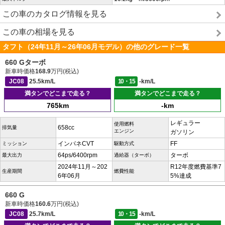
この車のカタログ情報を見る
この車の相場を見る
タフト（24年11月～26年06月モデル）の他のグレード一覧
660 Gターボ
新車時価格
168.9
万円(税込)
JC08
25.5km/L
10・15
-km/L
満タンでどこまで走る？
満タンでどこまで走る？
765km
-km
レギュラー
使用燃料
658cc
排気量
エンジン
ガソリン
インパネCVT
FF
ミッション
駆動方式
64ps/6400rpm
ターボ
最大出力
過給器（ターボ）
2024年11月～202
R12年度燃費基準7
生産期間
燃費性能
6年06月
5%達成
660 G
新車時価格
160.6
万円(税込)
JC08
25.7km/L
10・15
-km/L