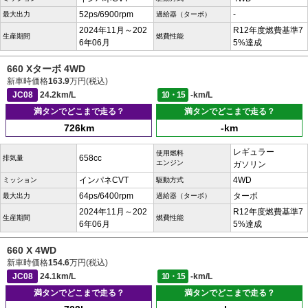
52ps/6900rpm
-
最大出力
過給器（ターボ）
2024年11月～202
R12年度燃費基準7
生産期間
燃費性能
6年06月
5%達成
660 Xターボ 4WD
新車時価格
163.9
万円(税込)
JC08
24.2km/L
10・15
-km/L
満タンでどこまで走る？
満タンでどこまで走る？
726km
-km
レギュラー
使用燃料
658cc
排気量
エンジン
ガソリン
インパネCVT
4WD
ミッション
駆動方式
64ps/6400rpm
ターボ
最大出力
過給器（ターボ）
2024年11月～202
R12年度燃費基準7
生産期間
燃費性能
6年06月
5%達成
660 X 4WD
新車時価格
154.6
万円(税込)
JC08
24.1km/L
10・15
-km/L
満タンでどこまで走る？
満タンでどこまで走る？