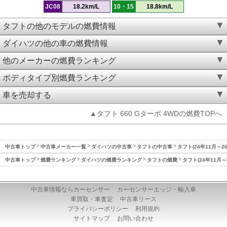
JC08
18.2km/L
10・15
18.8km/L
タフトの他のモデルの燃費情報
ダイハツの他の車の燃費情報
他のメーカーの燃費ランキング
ボディタイプ別燃費ランキング
車を売却する
▲タフト 660 Gターボ 4WDの燃費TOPへ
中古車トップ
中古車メーカー一覧
ダイハツの中古車
タフトの中古車
タフト(24年11月～2
中古車トップ
燃費ランキング
ダイハツの燃費ランキング
タフトの燃費
タフト(24年11月～
中古車情報ならカーセンサー
カーセンサーエッジ・輸入車
車買取・車査定
中古車リース
プライバシーポリシー
利用規約
サイトマップ
お問い合わせ