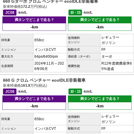
660 Gターボ クロム ベンチャー ecoIDLE非装着車
新車時価格
172.2
万円(税込)
JC08
-km/L
10・15
-km/L
満タンでどこまで走る？
満タンでどこまで走る？
-km
-km
レギュラー
使用燃料
658cc
排気量
エンジン
ガソリン
インパネCVT
FF
ミッション
駆動方式
64ps/6400rpm
ターボ
最大出力
過給器（ターボ）
2024年11月～202
R12年度燃費基準6
生産期間
燃費性能
6年06月
5%達成
660 G クロム ベンチャー ecoIDLE非装着車
新車時価格
163.9
万円(税込)
JC08
-km/L
10・15
-km/L
満タンでどこまで走る？
満タンでどこまで走る？
-km
-km
レギュラー
使用燃料
658cc
排気量
エンジン
ガソリン
インパネCVT
FF
ミッション
駆動方式