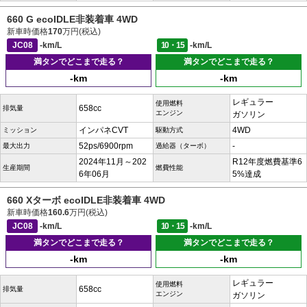
660 G ecoIDLE非装着車 4WD
新車時価格
170
万円(税込)
JC08
-km/L
10・15
-km/L
満タンでどこまで走る？
満タンでどこまで走る？
-km
-km
レギュラー
使用燃料
658cc
排気量
エンジン
ガソリン
インパネCVT
4WD
ミッション
駆動方式
52ps/6900rpm
-
最大出力
過給器（ターボ）
2024年11月～202
R12年度燃費基準6
生産期間
燃費性能
6年06月
5%達成
660 Xターボ ecoIDLE非装着車 4WD
新車時価格
160.6
万円(税込)
JC08
-km/L
10・15
-km/L
満タンでどこまで走る？
満タンでどこまで走る？
-km
-km
レギュラー
使用燃料
658cc
排気量
エンジン
ガソリン