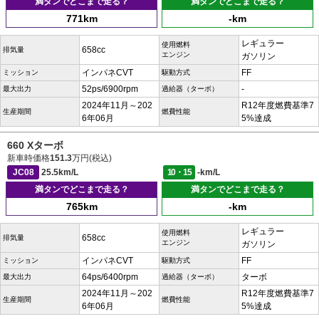
満タンでどこまで走る？
満タンでどこまで走る？
771km
-km
レギュラー
使用燃料
658cc
排気量
エンジン
ガソリン
インパネCVT
FF
ミッション
駆動方式
52ps/6900rpm
-
最大出力
過給器（ターボ）
2024年11月～202
R12年度燃費基準7
生産期間
燃費性能
6年06月
5%達成
660 Xターボ
新車時価格
151.3
万円(税込)
JC08
25.5km/L
10・15
-km/L
満タンでどこまで走る？
満タンでどこまで走る？
765km
-km
レギュラー
使用燃料
658cc
排気量
エンジン
ガソリン
インパネCVT
FF
ミッション
駆動方式
64ps/6400rpm
ターボ
最大出力
過給器（ターボ）
2024年11月～202
R12年度燃費基準7
生産期間
燃費性能
6年06月
5%達成