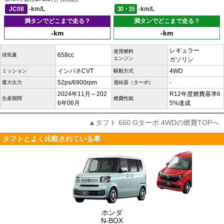
JC08
-km/L
10・15
-km/L
満タンでどこまで走る？
満タンでどこまで走る？
-km
-km
レギュラー
使用燃料
658cc
排気量
エンジン
ガソリン
インパネCVT
4WD
ミッション
駆動方式
52ps/6900rpm
-
最大出力
過給器（ターボ）
2024年11月～202
R12年度燃費基準6
生産期間
燃費性能
6年06月
5%達成
▲タフト 660 Gターボ 4WDの燃費TOPへ
タフトとよく比較されている車
ホンダ
N-BOX