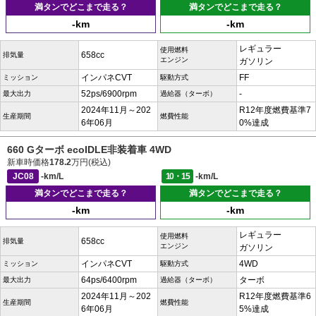
満タンでどこまで走る？
満タンでどこまで走る？
-km
-km
レギュラー
使用燃料
658cc
排気量
エンジン
ガソリン
インパネCVT
FF
ミッション
駆動方式
52ps/6900rpm
-
最大出力
過給器（ターボ）
2024年11月～202
R12年度燃費基準7
生産期間
燃費性能
6年06月
0%達成
660 Gターボ ecoIDLE非装着車 4WD
新車時価格
178.2
万円(税込)
JC08
-km/L
10・15
-km/L
満タンでどこまで走る？
満タンでどこまで走る？
-km
-km
レギュラー
使用燃料
658cc
排気量
エンジン
ガソリン
インパネCVT
4WD
ミッション
駆動方式
64ps/6400rpm
ターボ
最大出力
過給器（ターボ）
2024年11月～202
R12年度燃費基準6
生産期間
燃費性能
6年06月
5%達成