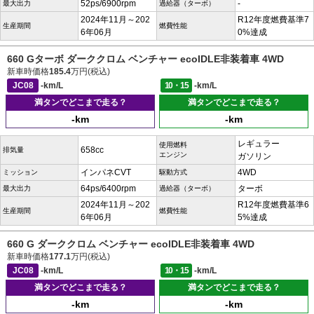
52ps/6900rpm
-
最大出力
過給器（ターボ）
2024年11月～202
R12年度燃費基準7
生産期間
燃費性能
6年06月
0%達成
660 Gターボ ダーククロム ベンチャー ecoIDLE非装着車 4WD
新車時価格
185.4
万円(税込)
JC08
-km/L
10・15
-km/L
満タンでどこまで走る？
満タンでどこまで走る？
-km
-km
レギュラー
使用燃料
658cc
排気量
エンジン
ガソリン
インパネCVT
4WD
ミッション
駆動方式
64ps/6400rpm
ターボ
最大出力
過給器（ターボ）
2024年11月～202
R12年度燃費基準6
生産期間
燃費性能
6年06月
5%達成
660 G ダーククロム ベンチャー ecoIDLE非装着車 4WD
新車時価格
177.1
万円(税込)
JC08
-km/L
10・15
-km/L
満タンでどこまで走る？
満タンでどこまで走る？
-km
-km