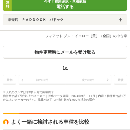
今すぐ在庫確認・見積依頼
無
電話する
料
販売店：
ＰＡＤＤＯＣＫ パドック
フィアット プント イエロー［黄］（全国）の中古車
物件更新時にメールを受け取る
1
/1
最初
前の30件
次の30件
最後
※人気のクルマは平均1ヶ月で掲載終了
物件数合計1万台以上のメーカー｜算出データ期間：2024年9月～11月｜内容：物件数合計1万
台以上のメーカーのうち、掲載が終了した物件数が1,000台以上の場合
よく一緒に検討される車種を比較