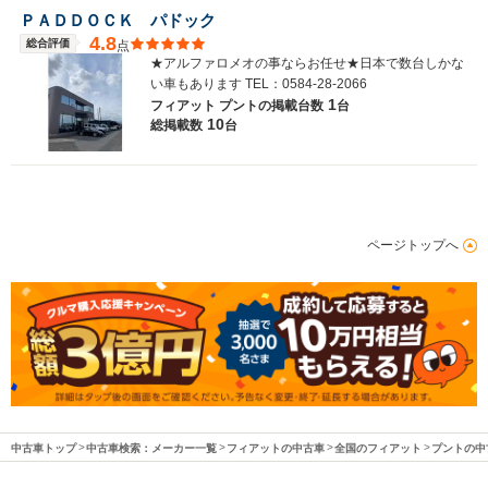
ＰＡＤＤＯＣＫ パドック
4.8
総合評価
点
★アルファロメオの事ならお任せ★日本で数台しかな
い車もあります TEL：0584-28-2066
1
フィアット プントの
掲載台数
台
10
総掲載数
台
ページトップへ
中古車トップ
中古車検索：メーカー一覧
フィアットの中古車
全国のフィアット
プントの中