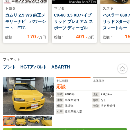
トヨタ
マツダ
スズキ
カムリ 2.5 WS 純正メ
CX-60 3.3 XDハイブ
ハスラー 660
モリーナビ パワーシ
リッド プレミアム ス
リッド Xターボ
ート ETC
ポーツ ディーゼルタ
スマートキー
ーボ 4WD 大型サンル
カーミラー 
170
401
1
総額：
.7
万円
総額：
.2
万円
総額：
ーフ BOSEサウン
フォグランプ
ド ベンチレーショ
ヒーター
ン ナビ ETC 全土
フィアット
ドラレコ
プント HGTアバルト ABARTH
支払総額
本体価格
応談
---
年式
2003
年
走行
7.6
万km
車検
車検整備付
修復
なし
保証
保証無
整備
法定整備付
住所
岐阜県安八郡