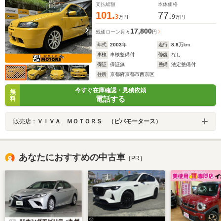
支払総額
本体価格
101.
77.
3
9
万円
万円
17,800
残価ローン
月々
円
年式
2003
年
走行
8.8
万km
車検
車検整備付
修復
なし
保証
保証無
整備
法定整備付
住所
京都府京都市西京区
今すぐ在庫確認・見積依頼
無
電話する
料
販売店：
ＶＩＶＡ ＭＯＴＯＲＳ （ビバモータース）
あなたにおすすめの中古車
［PR］