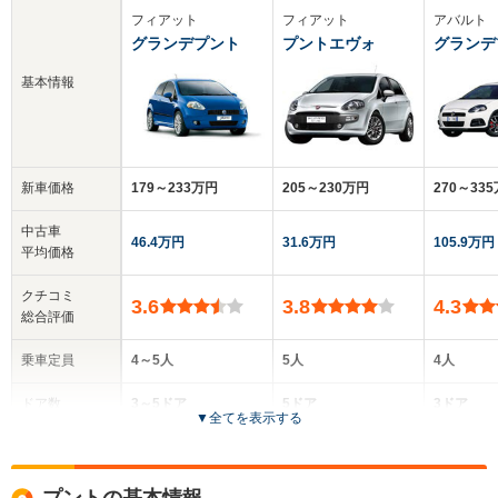
フィアット
フィアット
アバルト
グランデプント
プントエヴォ
グランデ
基本情報
新車価格
179～233万円
205～230万円
270～33
中古車
46.4万円
31.6万円
105.9万円
平均価格
クチコミ
3.6
3.8
4.3
総合評価
乗車定員
4～5人
5人
4人
ドア数
3～5ドア
5ドア
3ドア
▼
全てを表示する
全高
全高
全
1.5m
1.5m
1.
プントの基本情報