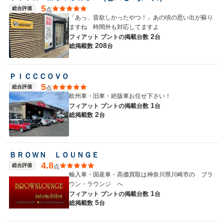
5
総合評価
点
「あっ、昔欲しかったやつ！」あの頃の思い出が蘇り
ますね 時間外も対応してますよ
2
フィアット プントの
掲載台数
台
208
総掲載数
台
ＰＩＣＣＣＯＶＯ
5
総合評価
点
欧州車・旧車・絶版車お任せ下さい！
1
フィアット プントの
掲載台数
台
2
総掲載数
台
ＢＲＯＷＮ ＬＯＵＮＧＥ
4.8
総合評価
点
輸入車・国産車・高価買取は神奈川県川崎市の ブラ
ウン・ラウンジ へ
1
フィアット プントの
掲載台数
台
5
総掲載数
台