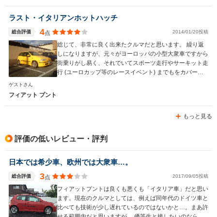
ラスト・イタリアンホットハッチ
4
総合評価
2014/01/20投稿
点
総じて、非常に良く出来たクルマだと思います。 繰り返
しになりますが、元々がヨーロッパの小型大衆車ですから
街乗りがし易く、それでいてスポーツ走行やサーキット走
行 (ユーロカップ等のレースイベント) までもをカバーす
る、マルチな使い方が出来るクルマです。 安全性や環境
ゲストさん
性の面などから、もう二度と販売される事の無い名車であ
フィアット プント
るにも関わらず、過小評価気味な点が少々残念ですが。
もっと見る
評価の低いレビュー・評判
日本では希少車、欧州では大衆車…。
3
総合評価
2017/09/05投稿
点
フィアットプントは良くも悪くも「イタリア車」だと思い
ます。現在のクルマとしては、例えば同年代のドイツ車と
比べても技術が少し遅れているのではないかと…。まあ許
せる範囲内だと思いますが。 優等生と接したいのなら、