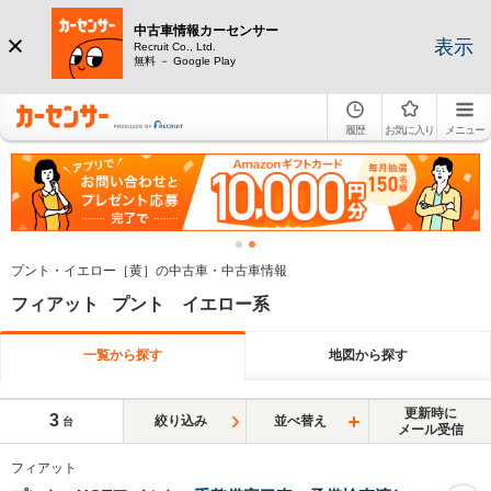
中古車情報カーセンサー
表示
Recruit Co., Ltd.
無料 － Google Play
履歴
お気に入り
メニュー
プント・イエロー［黄］の中古車・中古車情報
フィアット プント イエロー系
一覧から探す
地図から探す
更新時に
3
絞り込み
並べ替え
台
メール受信
フィアット