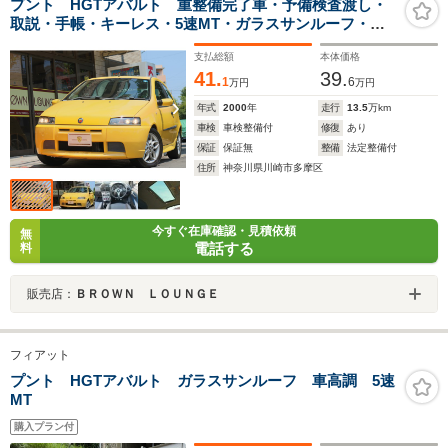
プント HGTアバルト 重整備完了車・予備検査渡し・
取説・手帳・キーレス・5速MT・ガラスサンルーフ・油
圧・水温・電圧計・ドラレコ・ETC・キーレス・シティ
支払総額
本体価格
ーモード・内外装痛ダメージ有・機関完動・
41.
39.
1
6
万円
万円
年式
2000
年
走行
13.5
万km
車検
車検整備付
修復
あり
保証
保証無
整備
法定整備付
住所
神奈川県川崎市多摩区
今すぐ在庫確認・見積依頼
無
電話する
料
販売店：
ＢＲＯＷＮ ＬＯＵＮＧＥ
フィアット
プント HGTアバルト ガラスサンルーフ 車高調 5速
MT
購入プラン付