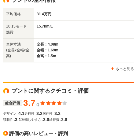
平均価格
31.4万円
全幅
全幅
全
サイズ
1.69m
1.69m
1.
全長
全長
10.15モード
15.7km/L
(全長x全幅x全高)
4.05m
4.08m
4.
燃費
車体寸法
全長：4.08m
(全長x全幅x全
全幅：1.69m
ホイールベース
ホイールベース
ホイー
高)
全高：1.5m
-m
-m
もっと見る
WLTCモード
プントに関するクチコミ・評価
-
-
-
燃費
3.7
総合評価
点
4.1
3.2
3.2
デザイン :
走行性 :
居住性 :
3.1
3.6
2.6
排気量
1368cc
1368cc
1368cc
積載性 :
運転しやすさ :
維持費 :
駆動方式
FF
FF
FF
評価の高いレビュー・評判