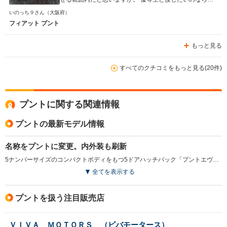
日本車・ドイツ車。変わり者や個性的な娘と付き合いたい
いのっち９さん
（大阪府）
のなら、「イタリア車」がおすすめです。
フィアット プント
もっと見る
すべてのクチコミをもっと見る(20件)
プントに関する関連情報
プントの最新モデル情報
名称をプントに変更。内外装も刷新
5ナンバーサイズのコンパクトボディをもつ5ドアハッチバック「プントエヴォ」の名称変更モデル。エクステリアはボディ同色バンパーなどによりスポーティで洗練されたスタイル。内装は洗練されたカスティーリョ製のバケットタイプのスポーツシートやレザーステアリング、レザーシフトノブなど上質な装備を採用している。パワートレインは、従来モデルと同様のアイドリングストップ機構付1.4L直4エンジンとATモード付5速シーケンシャルトランスミッション「デュアロジック」を組み合わせる。また、従来までは所定の契約料が必要だったメンテナンスプログラム「フィアットイージー ケア」が標準装備となっている（2012.8）
全てを表示する
プントを扱う注目販売店
ＶＩＶＡ ＭＯＴＯＲＳ （ビバモータース）