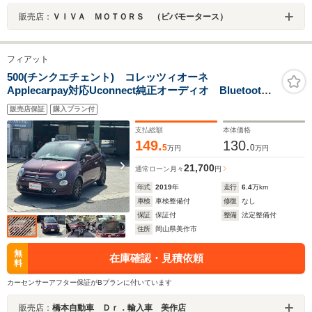
販売店：
ＶＩＶＡ ＭＯＴＯＲＳ （ビバモータース）
フィアット
500(チンクエチェント) コレッツィオーネ
Applecarpay対応Uconnect純正オーディオ Bluetooth
接続対応&USB接続ポート 専用シート オートエアコ
販売店保証
購入プラン付
ン リアセンサー 純正16インチアルミホイール ドラ
イブレコーダー ETC 禁煙車 (オペラボルドー)
支払総額
本体価格
149.
130.
5
0
万円
万円
21,700
通常ローン
月々
円
年式
2019
年
走行
6.4
万km
車検
車検整備付
修復
なし
保証
保証付
整備
法定整備付
住所
岡山県美作市
無
在庫確認・見積依頼
料
カーセンサーアフター保証がBプランに付いています
販売店：
橋本自動車 Ｄｒ．輸入車 美作店