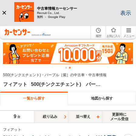
中古車情報カーセンサー
表示
Recruit Co., Ltd.
無料 － Google Play
履歴
お気に入り
メニュー
500(チンクエチェント)・パープル［紫］の中古車・中古車情報
フィアット 500(チンクエチェント) パープル系
一覧から探す
地図から探す
更新時に
9
絞り込み
並べ替え
台
メール受信
フィアット