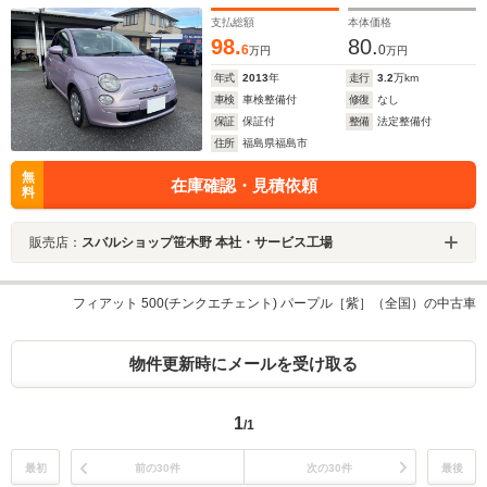
支払総額
本体価格
98.
80.
6
0
万円
万円
年式
2013
年
走行
3.2
万km
車検
車検整備付
修復
なし
保証
保証付
整備
法定整備付
住所
福島県福島市
無
在庫確認・見積依頼
料
販売店：
スバルショップ笹木野 本社・サービス工場
フィアット 500(チンクエチェント) パープル［紫］（全国）の中古車
物件更新時にメールを受け取る
1
/1
最初
前の30件
次の30件
最後