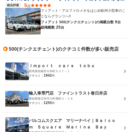
5
総合評価
点
フィアット・アルファロメオをはじめ欧州小型車のこ
とならグランツへ!!
9
フィアット 500(チンクエチェント)の
掲載台数
台
25
総掲載数
台
500(チンクエチェント)のクチコミ件数が多い販売店
Ｉｍｐｏｒｔ ｃａｒｓ ｔｏｂｕ
群馬県前橋市今井町９３７－１
1942
クチコミ：
件
輸入車専門店 ファイントラスト春日井店
愛知県春日井市六軒屋町４－１８
1255
クチコミ：
件
バルコムスクエア マリーナベイ｜Ｂａｌｃｏ
ｍ Ｓｑｕａｒｅ Ｍａｒｉｎａ Ｂａｙ