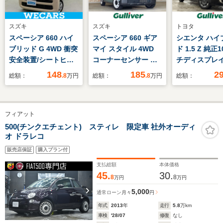
スズキ
スズキ
トヨタ
スペーシア 660 ハイ
スペーシア 660 ギア
シエンタ ハイ
ブリッド G 4WD 衝突
マイ スタイル 4WD
ド 1.5 Z 純正
安全装置/シートヒー
コーナーセンサー 追
チディスプレ
ター 前席/車線逸脱防
従型クルコン ETC
クカメラ シ
148
185
2
総額：
.8
万円
総額：
.8
万円
総額：
止支援システム/ヘッ
ター ステア
ドランプ LED/横滑り
ーター ETC2
防止装置/アイドリン
ライブレコー
フィアット
グストップ/禁煙車/エ
側パワースラ
アバッグ 運転席/エア
ア トヨタセ
500(チンクエチェント) スティレ 限定車 社外オーディ
オ ドラレコ
バッグ 助手席/エアバ
ーセンス プ
ッグ サイド
シュセーフ 
販売店保証
購入プラン付
コン
支払総額
本体価格
45.
30.
8
8
万円
万円
5,000
通常ローン
月々
円
年式
2013
年
走行
5.8
万km
車検
'28/07
修復
なし