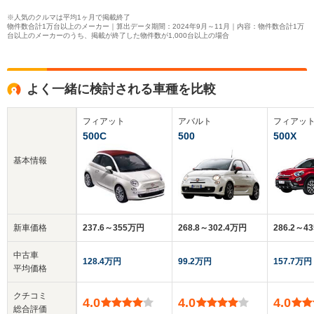
※人気のクルマは平均1ヶ月で掲載終了
物件数合計1万台以上のメーカー｜算出データ期間：2024年9月～11月｜内容：物件数合計1万
台以上のメーカーのうち、掲載が終了した物件数が1,000台以上の場合
よく一緒に検討される車種を比較
フィアット
アバルト
フィアッ
500C
500
500X
基本情報
新車価格
237.6～355万円
268.8～302.4万円
286.2～4
中古車
128.4万円
99.2万円
157.7万円
平均価格
クチコミ
4.0
4.0
4.0
総合評価