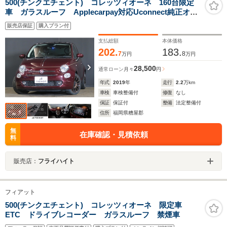
500(チンクエチェント) コレッツィオーネ 160台限定
車 ガラスルーフ Applecarpay対応Uconnect純正オー
ディオ Bluetooth接続対応&USB接続ポート 専用シー
販売店保証
購入プラン付
ト オートエアコン リアセンサー 純正16インチアル
ミホイール ドライブレコーダー ETC 禁煙車
支払総額
本体価格
202.
183.
7
8
万円
万円
28,500
通常ローン
月々
円
年式
2019
年
走行
2.2
万km
車検
車検整備付
修復
なし
保証
保証付
整備
法定整備付
住所
福岡県糟屋郡
無
在庫確認・見積依頼
料
販売店：
フライハイト
フィアット
500(チンクエチェント) コレッツィオーネ 限定車
ETC ドライブレコーダー ガラスルーフ 禁煙車