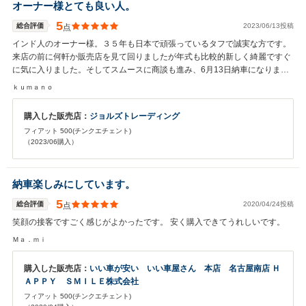
オーナー様とても良い人。
5
総合評価
2023/06/13投稿
点
インド人のオーナー様。３５年も日本で頑張っているタフで誠実な方です。
来店の前に何軒か販売店を見て回りましたが年式も比較的新しく綺麗ですぐ
に気に入りました。そしてスムースに商談も進み、6月13日納車になりまし
た。初めての外車ですが、小さくてかわいいので、とても気に入っていま
ｋｕｍａｎｏ
す。大切にしたいと思います。ジョールズさんに感謝です。
購入した販売店：
ジョルズトレーディング
フィアット 500(チンクエチェント)
（2023/06購入）
納車楽しみにしています。
5
総合評価
2020/04/24投稿
点
笑顔の接客ですごく感じがよかったです。 安く購入できてうれしいです。
Ｍａ．ｍｉ
購入した販売店：
いい車が安い いい車屋さん 本店 名古屋南店 Ｈ
ＡＰＰＹ ＳＭＩＬＥ株式会社
フィアット 500(チンクエチェント)