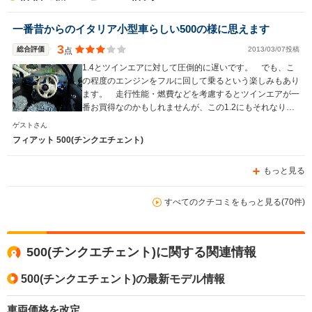
一番昔からのイタリア小型車らしい500の様に思えます
3
総合評価
2013/03/07投稿
点
1.4とツインエアに対して圧倒的に遅いです。 でも、こ
の程度のエンジンをフルに回して乗るという楽しみもあり
ます。 走行性能・燃費などを考慮するとツインエアが一
番お買得なのかもしれませんが、この1.2にもそれなりの
味わいがあります。 全てのエンジンをじっくりと乗り比
ゲストさん
べて、自分に合ったモデルを選ぶべきです。 かなり乗り
フィアット 500(チンクエチェント)
味、雰囲気が異なりますよ。
もっと見る
すべてのクチコミをもっと見る(70件)
500(チンクエチェント)に関する関連情報
500(チンクエチェント)の最新モデル情報
車両価格を改定