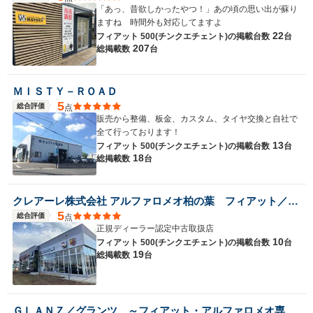
「あっ、昔欲しかったやつ！」あの頃の思い出が蘇り
ますね 時間外も対応してますよ
22
フィアット 500(チンクエチェント)の
掲載台数
台
207
総掲載数
台
ＭＩＳＴＹ－ＲＯＡＤ
5
総合評価
点
販売から整備、板金、カスタム、タイヤ交換と自社で
全て行っております！
13
フィアット 500(チンクエチェント)の
掲載台数
台
18
総掲載数
台
クレアーレ株式会社 アルファロメオ柏の葉 フィアット／アバルト柏の葉
5
総合評価
点
正規ディーラー認定中古取扱店
10
フィアット 500(チンクエチェント)の
掲載台数
台
19
総掲載数
台
ＧＬＡＮＺ／グランツ ～フィアット・アルファロメオ専門店～