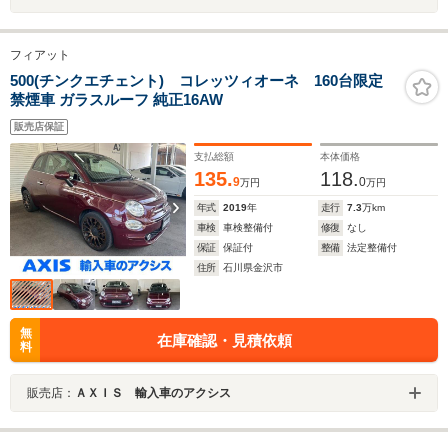
フィアット
500(チンクエチェント) コレッツィオーネ 160台限定
禁煙車 ガラスルーフ 純正16AW
販売店保証
支払総額
本体価格
135.
118.
9
0
万円
万円
年式
2019
年
走行
7.3
万km
車検
車検整備付
修復
なし
保証
保証付
整備
法定整備付
住所
石川県金沢市
無
在庫確認・見積依頼
料
販売店：
ＡＸＩＳ 輸入車のアクシス