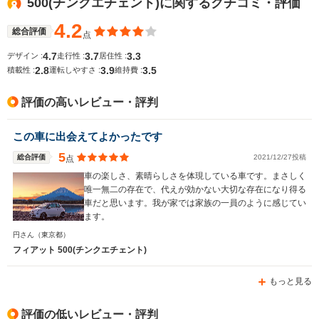
500(チンクエチェント)に関するクチコミ・評価
└郊外:18.1～
-
└郊外:13.
燃費
19.7km/L
13.9km/L
4.2
└高速道路:19.9～
└高速道路:
総合評価
点
22.0km/L
15.4km/L
4.7
3.7
3.3
デザイン :
走行性 :
居住性 :
2.8
3.9
3.5
排気量
875～1368cc
1368cc
1331～13
積載性 :
運転しやすさ :
維持費 :
駆動方式
FF
FF
FF、4WD
評価の高いレビュー・評判
この車に出会えてよかったです
5
総合評価
2021/12/27投稿
点
車の楽しさ、素晴らしさを体現している車です。まさしく
唯一無二の存在で、代えが効かない大切な存在になり得る
車だと思います。我が家では家族の一員のように感じてい
ます。
円さん
（東京都）
フィアット 500(チンクエチェント)
もっと見る
評価の低いレビュー・評判