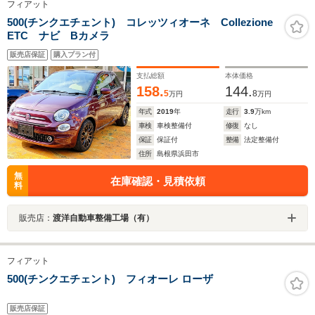
フィアット
500(チンクエチェント) コレッツィオーネ Collezione
ETC ナビ Bカメラ
販売店保証
購入プラン付
支払総額
本体価格
158.
144.
5
8
万円
万円
年式
2019
年
走行
3.9
万km
車検
車検整備付
修復
なし
保証
保証付
整備
法定整備付
住所
島根県浜田市
無
在庫確認・見積依頼
料
販売店：
渡洋自動車整備工場（有）
フィアット
500(チンクエチェント) フィオーレ ローザ
販売店保証