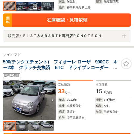
保証
保証付
整備
法定整備無
住所
神奈川県足柄上郡
無
在庫確認・見積依頼
料
販売店：
ＦＩＡＴ＆ＡＢＡＲＴＨ専門店ＰＯＮＯＴＥＣＨ
フィアット
500(チンクエチェント) フィオーレ ローザ 900CC キ
ー2本 クラッチ交換済 ETC ドライブレコーダー 純
正アルミ ノーマルタイヤ8分山 スタッドレスタイヤホ
販売店保証
イールセット 記録簿平成25年26年27年30年令和2年4年6
年
支払総額
本体価格
33
15.
0
万円
万円
年式
2013
年
走行
9.5
万km
車検
車検整備付
修復
なし
保証
保証付
整備
法定整備付
住所
埼玉県越谷市