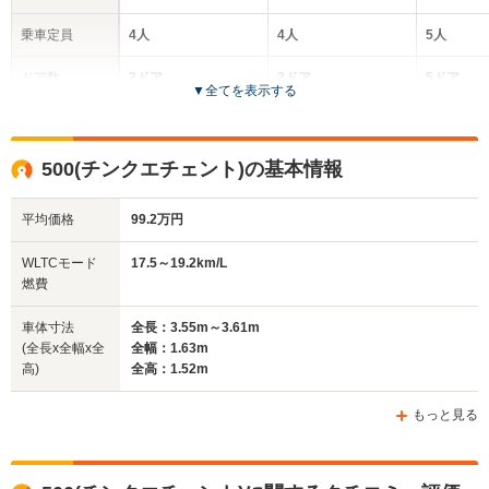
乗車定員
4人
4人
5人
ドア数
2ドア
3ドア
5ドア
▼
全てを表示する
全高
全高
全高
1.51m
1.52m
1.61m
500(チンクエチェント)の基本情報
平均価格
99.2万円
全幅
全幅
全
サイズ
1.63m
1.63m
1
全長
全長
WLTCモード
17.5～19.2km/L
(全長x全幅x全高)
3.55m～3.61m
3.66m
4.25
燃費
車体寸法
全長：3.55m～3.61m
(全長x全幅x全
全幅：1.63m
ホイールベース
ホイールベース
ホイー
高)
全高：1.52m
-m
-m
もっと見る
17.5～19.2km/L
13.4～13.
└市街地:13.2～
└市街地:1
14.4km/L
10.4km/L
WLTCモード