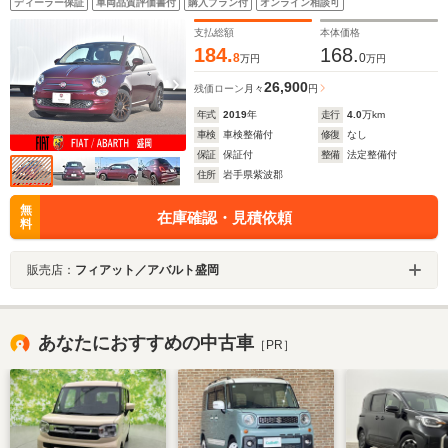
ディーラー保証
車両品質評価書付
購入プラン付
オンライン相談可
支払総額
本体価格
184.
168.
8
0
万円
万円
26,900
残価ローン
月々
円
年式
2019
年
走行
4.0
万km
車検
車検整備付
修復
なし
保証
保証付
整備
法定整備付
住所
岩手県紫波郡
無
在庫確認・見積依頼
料
販売店：
フィアット／アバルト盛岡
あなたにおすすめの中古車
［PR］