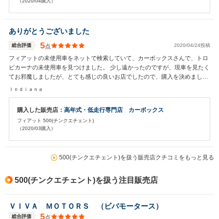
（2020/04購入）
ありがとうございました
5
総合評価
2020/04/24投稿
点
フィアットの未使用車をネットで検索していて、カーボックスさんで、トロ
ピカーナの未使用車を見つけました。 少し遠かったのですが、現車を見たく
てお邪魔しましたが、とても感じの良いお店でしたので、購入を決めまし
た。 下取り車の査定も、とても良心的でした。
Ｉｎｄｉａｎａ
購入した販売店：
高年式・低走行専門店 カーボックス
フィアット 500(チンクエチェント)
（2020/03購入）
500(チンクエチェント)を扱う販売店クチコミをもっと見る
500(チンクエチェント)を扱う注目販売店
ＶＩＶＡ ＭＯＴＯＲＳ （ビバモータース）
5
総合評価
点