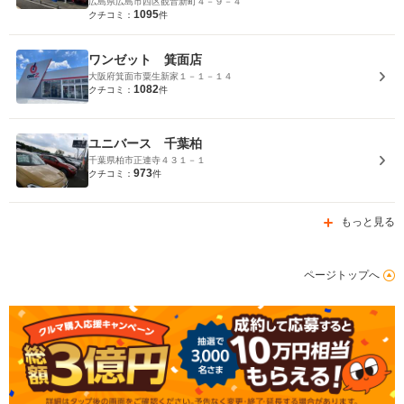
広島県広島市西区観音新町４－９－４
1095
クチコミ：
件
ワンゼット 箕面店
大阪府箕面市粟生新家１－１－１４
1082
クチコミ：
件
ユニバース 千葉柏
千葉県柏市正連寺４３１－１
973
クチコミ：
件
もっと見る
ページトップへ