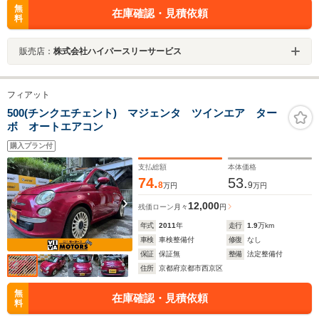
無
在庫確認・見積依頼
料
販売店：
株式会社ハイパースリーサービス
フィアット
500(チンクエチェント) マジェンタ ツインエア ター
ボ オートエアコン
購入プラン付
支払総額
本体価格
74.
53.
8
9
万円
万円
12,000
残価ローン
月々
円
年式
2011
年
走行
1.9
万km
車検
車検整備付
修復
なし
保証
保証無
整備
法定整備付
住所
京都府京都市西京区
無
在庫確認・見積依頼
料