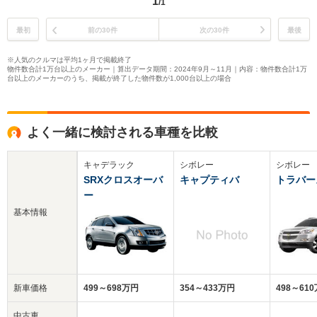
1
/1
最初
前の30件
次の30件
最後
※人気のクルマは平均1ヶ月で掲載終了
物件数合計1万台以上のメーカー｜算出データ期間：2024年9月～11月｜内容：物件数合計1万
台以上のメーカーのうち、掲載が終了した物件数が1,000台以上の場合
よく一緒に検討される車種を比較
キャデラック
シボレー
シボレー
SRXクロスオーバ
キャプティバ
トラバー
ー
基本情報
新車価格
499～698万円
354～433万円
498～61
中古車