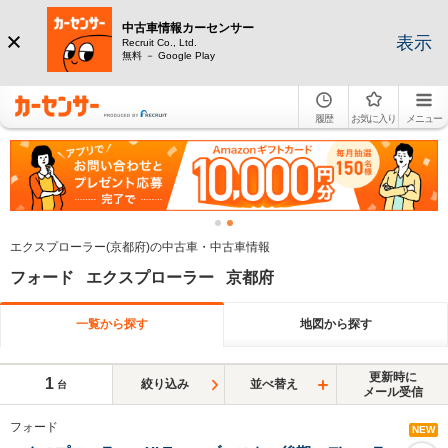
中古車情報カーセンサー
表示
Recruit Co., Ltd.
無料 － Google Play
履歴
お気に入り
メニュー
エクスプローラー(京都府)の中古車・中古車情報
フォード エクスプローラー 京都府
一覧から探す
地図から探す
更新時に
1
絞り込み
並べ替え
台
メール受信
フォード
NEW