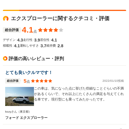
エクスプローラーに関するクチコミ・評価
WLTCモード
-
-
-
燃費
4.1
総合評価
点
4.3
3.9
4.1
デザイン :
走行性 :
居住性 :
4.1
3.7
2.8
積載性 :
運転しやすさ :
維持費 :
排気量
2997cc
2382cc
3564cc
評価の高いレビュー・評判
駆動方式
4WD
4WD
FF、4WD
とても良いクルマです！
5
総合評価
2022/01/10投稿
点
この車は、気になった点に挙げた些細なことぐらいの不満
があるくらいで、それ以上にたくさんの満足を与えてくれ
る車です。現行型にも乗ってみたかったです。
kozyさん
（東京都）
フォード エクスプローラー