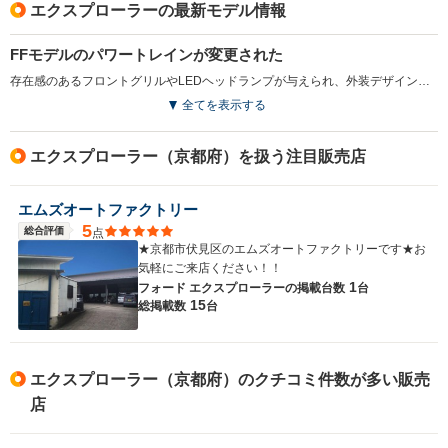
エクスプローラーの最新モデル情報
FFモデルのパワートレインが変更された
存在感のあるフロントグリルやLEDヘッドランプが与えられ、外装デザインが刷新されている。室内も静粛性が向上している。また、FFモデルのエンジンが従来の2Lから2.3Lへ変更され、出力とトルクが向上。燃費性能も約5％改善している。さらに6速ATもパドルスイッチ付に改められている（2015.10）
全てを表示する
エクスプローラー（京都府）を扱う注目販売店
エムズオートファクトリー
5
総合評価
点
★京都市伏見区のエムズオートファクトリーです★お
気軽にご来店ください！！
1
フォード エクスプローラーの
掲載台数
台
15
総掲載数
台
エクスプローラー（京都府）のクチコミ件数が多い販売
店