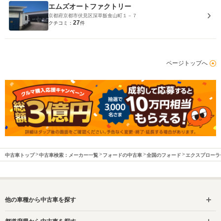
エムズオートファクトリー
京都府京都市伏見区深草飯食山町１－７
27
クチコミ：
件
ページトップへ
中古車トップ
中古車検索：メーカー一覧
フォードの中古車
全国のフォード
エクスプローラ
他の車種から中古車を探す