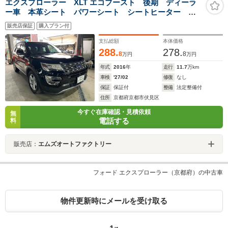
エクスプローラー XLT エコブースト 後期 ディーラ
ー車 本革シート パワーシート シートヒーター デ
ィスプレイオーディオ フルセグ地デジ BluetoothSDナ
販売店保証
購入プラン付
ビ ETC フロント/サイド/バックカメラ LEDヘッドラ
イト
支払総額
本体価格
288.
278.
8
8
万円
万円
年式
2016
年
走行
11.7
万km
車検
'27/02
修復
なし
保証
保証付
整備
法定整備付
住所
京都府京都市伏見区
今すぐ在庫確認・見積依頼
無
電話する
料
販売店：
エムズオートファクトリー
フォード エクスプローラー（京都府）の中古車
物件更新時にメールを受け取る