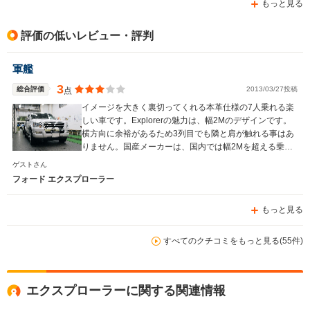
もっと見る
評価の低いレビュー・評判
軍艦
3
総合評価
2013/03/27投稿
点
イメージを大きく裏切ってくれる本革仕様の7人乗れる楽
しい車です。Explorerの魅力は、幅2Mのデザインです。
横方向に余裕があるため3列目でも隣と肩が触れる事はあ
りません。国産メーカーは、国内では幅2Mを超える乗用
車を発売することはないでしょう。
ゲストさん
フォード エクスプローラー
もっと見る
すべてのクチコミをもっと見る(55件)
エクスプローラーに関する関連情報