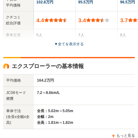
102.8万円
95.5万円
96.5万円
平均価格
クチコミ
4.4
3.4
3.7
総合評価
乗車定員
5人
7人
8人
▼
全てを表示する
ドア数
5ドア
5ドア
5ドア
全高
全高
全高
エクスプローラーの基本情報
1.69m
1.79m
1.79m
平均価格
164.2万円
全幅
全幅
全
JC08モード
7.2～8.6km/L
サイズ
1.91m
1.85m～1.88m
1.
燃費
全長
全長
(全長x全幅x全高)
4.86m
4.69m
5.
車体寸法
全長：5.02m～5.05m
(全長x全幅x全
全幅：2m
高)
全高：1.81m～1.82m
ホイールベース
ホイールベース
ホイー
-m
-m
もっと見る