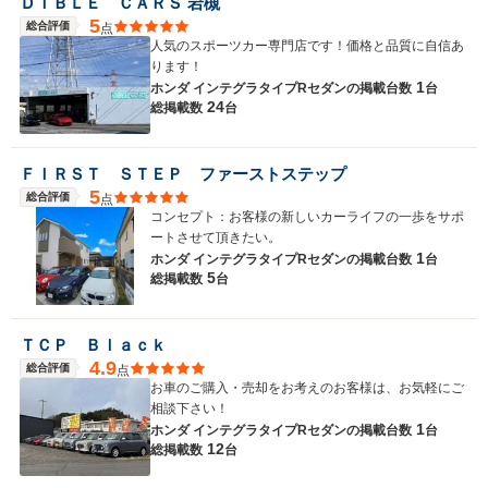
ＤＩＢＬＥ ＣＡＲＳ 岩槻
5
総合評価
点
人気のスポーツカー専門店です！価格と品質に自信あ
ります！
1
ホンダ インテグラタイプRセダンの
掲載台数
台
24
総掲載数
台
ＦＩＲＳＴ ＳＴＥＰ ファーストステップ
5
総合評価
点
コンセプト：お客様の新しいカーライフの一歩をサポ
ートさせて頂きたい。
1
ホンダ インテグラタイプRセダンの
掲載台数
台
5
総掲載数
台
ＴＣＰ Ｂｌａｃｋ
4.9
総合評価
点
お車のご購入・売却をお考えのお客様は、お気軽にご
相談下さい！
1
ホンダ インテグラタイプRセダンの
掲載台数
台
12
総掲載数
台