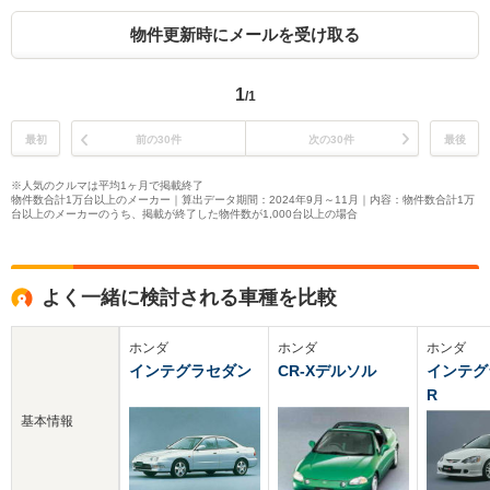
物件更新時にメールを受け取る
1
/1
最初
前の30件
次の30件
最後
※人気のクルマは平均1ヶ月で掲載終了
物件数合計1万台以上のメーカー｜算出データ期間：2024年9月～11月｜内容：物件数合計1万
台以上のメーカーのうち、掲載が終了した物件数が1,000台以上の場合
よく一緒に検討される車種を比較
ホンダ
ホンダ
ホンダ
インテグラセダン
CR-Xデルソル
インテグ
R
基本情報