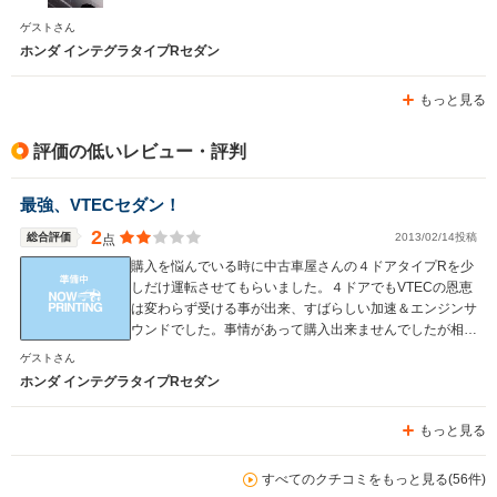
ゲストさん
ホンダ インテグラタイプRセダン
もっと見る
評価の低いレビュー・評判
最強、VTECセダン！
2
総合評価
2013/02/14投稿
点
購入を悩んでいる時に中古車屋さんの４ドアタイプRを少
しだけ運転させてもらいました。４ドアでもVTECの恩恵
は変わらず受ける事が出来、すばらしい加速＆エンジンサ
ウンドでした。事情があって購入出来ませんでしたが相変
わらず憧れのクルマです。
ゲストさん
ホンダ インテグラタイプRセダン
もっと見る
すべてのクチコミをもっと見る(56件)