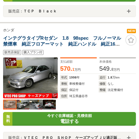
販売店：
ＴＣＰ Ｂｌａｃｋ
ホンダ
NEW
インテグラタイプRセダン 1.8 98spec フルノーマル
禁煙車 純正フロアーマット 純正ハンドル 純正16イ
ンチアルミホイール ABS付き
販売店保証
購入プラン付
支払総額
本体価格
570.
549.
1
8
万円
万円
年式
1998
年
走行
1.8
万km
車検
車検整備付
修復
なし
保証
保証付
整備
法定整備付
住所
埼玉県越谷市
今すぐ在庫確認・見積依頼
無
電話する
料
販売店：
ＶＴＥＣ ＰＲＯ ＳＨＯＰ ケーズアップ ＪＵ適正販売店