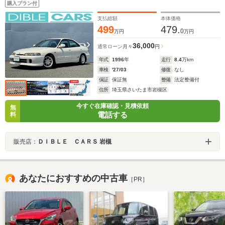
購入プラン付
ト チタンシフトノブ ETC KENWOODスピーカー
記録簿あり
支払総額
本体価格
499
479.
0
万円
万円
36,000
通常ローン
月々
円
年式
1996
年
走行
8.4
万km
車検
'27/03
修復
なし
保証
保証無
整備
法定整備付
住所
埼玉県さいたま市岩槻区
今すぐ在庫確認・見積依頼
無
電話する
料
販売店：
ＤＩＢＬＥ ＣＡＲＳ 岩槻
あなたにおすすめの中古車
［PR］