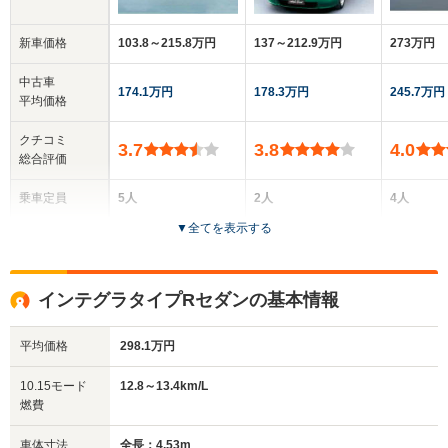
新車価格
103.8～215.8万円
137～212.9万円
273万円
中古車
174.1万円
178.3万円
245.7万円
平均価格
クチコミ
3.7
3.8
4.0
総合評価
乗車定員
5人
2人
4人
▼
全てを表示する
ドア数
4ドア
2ドア
3ドア
全高
全高
全
インテグラタイプRセダンの基本情報
1.37m～1.39m
1.26m
1.
平均価格
298.1万円
全幅
全幅
全
10.15モード
12.8～13.4km/L
サイズ
1.7m
1.7m
1.
燃費
全長
全長
(全長x全幅x全高)
4.53m
4m～4.01m
4.
車体寸法
全長：4.53m