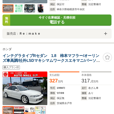
保証
保証付
整備
法定整備付
住所
神奈川県相模原市中央区
今すぐ在庫確認・見積依頼
無
電話する
料
販売店：
Ｒｅ：ｍａｋｅ
ホンダ
インテグラタイプRセダン 1.8 柿本マフラー/オーリン
ズ車高調/社外LSDマキシマムワークスエキマニ/パーソナ
ルBOX純正ストラット前後タワーバー/スプーンエアクリ
購入プラン付
チタンシフトノブ/純正レカロシート/無限スポーツペダル
バリスボンネット
支払総額
本体価格
327
317.
0
万円
万円
年式
1998
年
走行
改ざん車
車検
'27/09
修復
あり
保証
保証無
整備
法定整備付
住所
茨城県水戸市