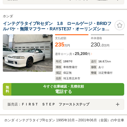
ホンダ
インテグラタイプRセダン 1.8 ロールゲージ・BRIDフ
ルバケ・無限マフラー・RAYSTE37・オーリンズショッ
ク・クスコLSD1way
支払総額
本体価格
235
230.
0
万円
万円
25,200
通常ローン
月々
円
年式
1997
年
走行
16.0
万km
車検
車検整備付
修復
あり
保証
保証無
整備
法定整備付
住所
埼玉県北本市
今すぐ在庫確認・見積依頼
無
電話する
料
販売店：
ＦＩＲＳＴ ＳＴＥＰ ファーストステップ
ホンダ インテグラタイプRセダン 1995年10月～2001年06月（全国）の中古車