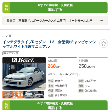
今すぐ在庫確認・見積依頼
無
電話する
料
販売店：
車買取／スポーツカーカスタム専門 オートモール水戸
ホンダ
インテグラタイプRセダン 1.8 全塗装/チャンピオンシ
ップホワイト/5速マニュアル
購入プラン付
支払総額
本体価格
268
258.
0
万円
万円
37,200
通常ローン
月々
円
年式
1998
年
走行
22.6
万km
車検
車検整備付
修復
なし
保証
保証無
整備
法定整備付
住所
岐阜県関市
今すぐ在庫確認・見積依頼
無
電話する
料