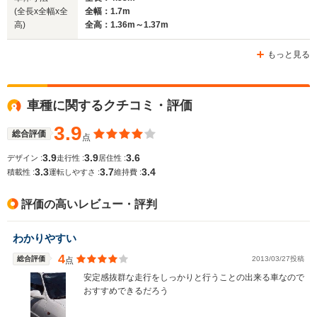
(全長x全幅x全
全幅：1.7m
高)
全高：1.36m～1.37m
ホイールベース
ホイールベース
ホイー
-m
-m
もっと見る
車種に関するクチコミ・評価
WLTCモード
-
-
-
燃費
3.9
総合評価
点
3.9
3.9
3.6
デザイン :
走行性 :
居住性 :
3.3
3.7
3.4
積載性 :
運転しやすさ :
維持費 :
排気量
1590～1834cc
1493～1595cc
1998cc
評価の高いレビュー・評判
駆動方式
FF、4WD
FF
FF
わかりやすい
4
総合評価
2013/03/27投稿
点
安定感抜群な走行をしっかりと行うことの出来る車なので
おすすめできるだろう