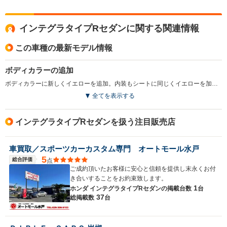
インテグラタイプRセダンに関する関連情報
この車種の最新モデル情報
ボディカラーの追加
ボディカラーに新しくイエローを追加。内装もシートに同じくイエローを加えるなど、カラーバリエーションを強化した。(1999.7)
全てを表示する
インテグラタイプRセダンを扱う注目販売店
車買取／スポーツカーカスタム専門 オートモール水戸
5
総合評価
点
ご成約頂いたお客様に安心と信頼を提供し末永くお付
き合いすることをお約束致します。
1
ホンダ インテグラタイプRセダンの
掲載台数
台
37
総掲載数
台