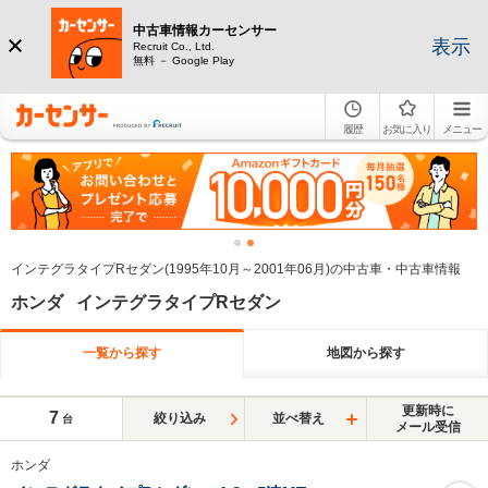
中古車情報カーセンサー
表示
Recruit Co., Ltd.
無料 － Google Play
履歴
お気に入り
メニュー
インテグラタイプRセダン(1995年10月～2001年06月)の中古車・中古車情報
ホンダ インテグラタイプRセダン
一覧から探す
地図から探す
更新時に
7
絞り込み
並べ替え
台
メール受信
ホンダ