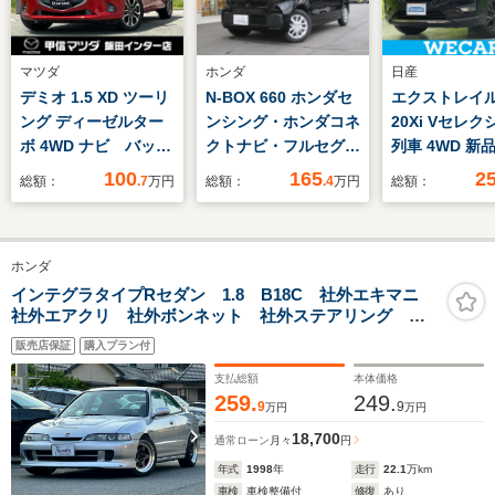
マツダ
ホンダ
日産
デミオ 1.5 XD ツーリ
N-BOX 660 ホンダセ
エクストレイル 
ング ディーゼルター
ンシング・ホンダコネ
20Xi Vセレク
ボ 4WD ナビ バック
クトナビ・フルセグ
列車 4WD 新
モニター クルコン
TV・Bluetoothオー
ヤ/社外 10イン
100
165
2
総額：
.7
万円
総額：
.4
万円
総額：
パドル
ディオ・バックカメ
ナビ/フリップ
ラ・LEDヘッドライ
モニター 社外 1
ト・左側パワースライ
ンチ/インテリ
ホンダ
ドドア・運転席/助手
トルームミラー
席シートヒーター・純
ージェンシー
インテグラタイプRセダン 1.8 B18C 社外エキマニ
社外エアクリ 社外ボンネット 社外ステアリング ワ
正フロアカーペットマ
キ/シートヒー
ークスベルクイックリリース ディスプレイオーディ
ット
席/アラウンド
販売店保証
購入プラン付
オ 社外後付タコメーター 純正レカロシート
モニター
支払総額
本体価格
259.
249.
9
9
万円
万円
18,700
通常ローン
月々
円
年式
1998
年
走行
22.1
万km
車検
車検整備付
修復
あり