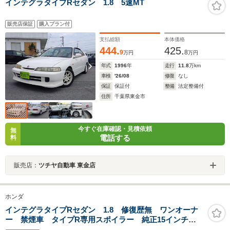
インテグラタイプRセダン 1.8 5速MT
販売店保証
購入プラン付
支払総額
本体価格
444.
425.
9
8
万円
万円
年式
1996
年
走行
11.8
万km
車検
'26/08
修復
なし
保証
保証付
整備
法定整備付
住所
千葉県東金市
今すぐ在庫確認・見積依頼
無
電話する
料
販売店：
ツチヤ自動車 東金店
ホンダ
インテグラタイプRセダン 1.8 修復歴無 ワンオーナ
ー 禁煙車 タイプR専用スポイラー 純正15インチ
AW タワーバー MOMOステアリング RECAROシー