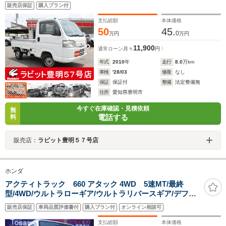
販売店保証
購入プラン付
支払総額
本体価格
50
45.
0
万円
万円
11,900
通常ローン
月々
円
年式
2010
年
走行
8.0
万km
車検
'28/03
修復
なし
保証
保証付
整備
法定整備無
住所
愛知県豊明市
今すぐ在庫確認・見積依頼
無
電話する
料
販売店：
ラビット豊明５７号店
ホンダ
アクティトラック 660 アタック 4WD 5速MT/最終
型/4WD/ウルトラローギア/ウルトラリバースギア/デフロ
ック/荷台ランプ/荷台マット/エアコン/パワステ/パワーウ
販売店保証
車両品質評価書付
購入プラン付
オンライン相談可
ィンドウ/ドアバイザー/フロアマット
支払総額
本体価格