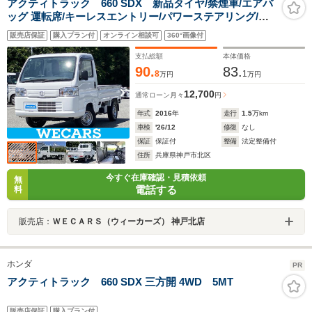
アクティトラック 660 SDX 新品タイヤ/禁煙車/エアバ
ッグ 運転席/キーレスエントリー/パワーステアリング/マ
ニュアルエアコン/ユーザー買取車/ラジオ
販売店保証
購入プラン付
オンライン相談可
360°画像付
支払総額
本体価格
90.
83.
8
1
万円
万円
12,700
通常ローン
月々
円
年式
2016
年
走行
1.5
万km
車検
'26/12
修復
なし
保証
保証付
整備
法定整備付
住所
兵庫県神戸市北区
今すぐ在庫確認・見積依頼
無
電話する
料
販売店：
ＷＥＣＡＲＳ（ウィーカーズ） 神戸北店
ホンダ
PR
アクティトラック 660 SDX 三方開 4WD 5MT
販売店保証
購入プラン付