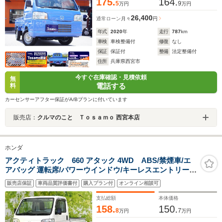
175.
164.
5
9
万円
万円
26,400
通常ローン
月々
円
年式
2020
年
走行
787
km
車検
車検整備付
修復
なし
保証
保証付
整備
法定整備付
住所
兵庫県西宮市
今すぐ在庫確認・見積依頼
無
電話する
料
カーセンサーアフター保証がA/Bプランに付いています
販売店：
クルマのこと Ｔｏｓａｍｏ 西宮本店
ホンダ
アクティトラック 660 アタック 4WD ABS/禁煙車/エ
アバッグ 運転席/パワーウインドウ/キーレスエントリー/
パワーステアリング/マニュアルエアコン/取扱説明書/ユー
販売店保証
車両品質評価書付
購入プラン付
オンライン相談可
ザー買取車/パワードアロック/最大積載量350kg
支払総額
本体価格
158.
150.
8
7
万円
万円