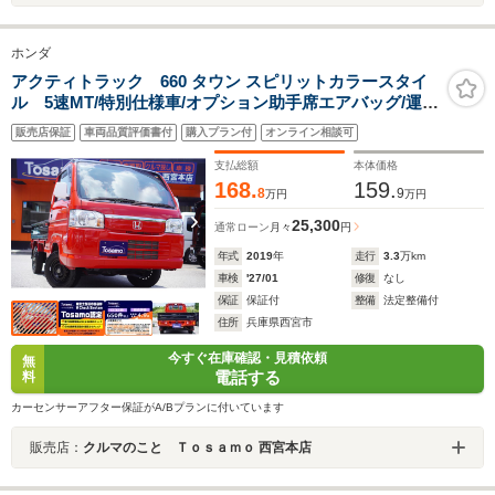
ホンダ
アクティトラック 660 タウン スピリットカラースタイ
ル 5速MT/特別仕様車/オプション助手席エアバッグ/運転
席エアバッグ/ABS/エアコン/パワステ/パワーウィンドウ/
販売店保証
車両品質評価書付
購入プラン付
オンライン相談可
キーレスキー/ETC
支払総額
本体価格
168.
159.
8
9
万円
万円
25,300
通常ローン
月々
円
年式
2019
年
走行
3.3
万km
車検
'27/01
修復
なし
保証
保証付
整備
法定整備付
住所
兵庫県西宮市
今すぐ在庫確認・見積依頼
無
電話する
料
カーセンサーアフター保証がA/Bプランに付いています
販売店：
クルマのこと Ｔｏｓａｍｏ 西宮本店