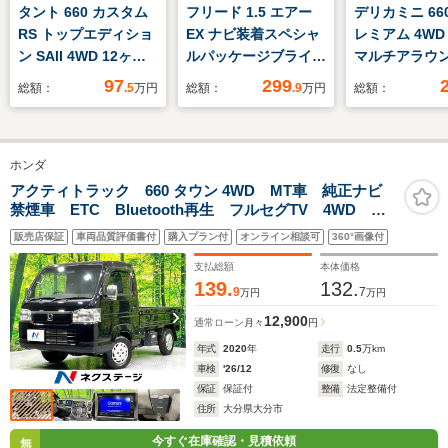
タント 660 カスタム
フリード 1.5 エアー
デリカミニ 660
RS トップエディショ
EX ナビ装着スペシャ
レミアム 4WD
ン SAII 4WD 12ヶ月
ルパッケージブライン
マルチアラウ
走行無制限保証 スマ
ドスポットインフォメ
ター 両側電動
97
299
総額：
.5
万円
総額：
.9
万円
総額：
ートアシスト 両側電
ーション運転席・助手
ドドア ドライ
動スライドドア バッ
席シートヒーター
ーダー ETC 
クカメラ 社外ナビ
ト マイパイロ
ホンダ
ETC LEDヘッドライ
ーンキープア
ト スペアキー 社外エ
横滑り防止装
アクティトラック 660 タウン 4WD MT車 純正ナビ
禁煙車 ETC Bluetooth再生 フルセグTV 4WD
ンジンスターター ハ
CD/DVD再生
ーフレザーシート ス
販売店保証
車両品質評価書付
購入プラン付
オンライン相談可
360°画像付
テアリングスイッチ
支払総額
本体価格
139.
132.
9
7
万円
万円
12,900
通常ローン
月々
円
年式
2020
年
走行
0.5
万km
車検
'26/12
修復
なし
保証
保証付
整備
法定整備付
住所
大分県大分市
今すぐ在庫確認・見積依頼
無