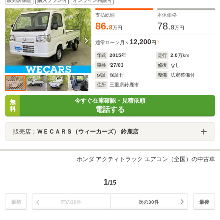
販売店保証
購入プラン付
オンライン相談可
支払総額
本体価格
86.
78.
8
8
万円
万円
12,200
通常ローン
月々
円
年式
2015
年
走行
2.0
万km
車検
'27/03
修復
なし
保証
保証付
整備
法定整備付
住所
三重県鈴鹿市
今すぐ在庫確認・見積依頼
無
電話する
料
販売店：
ＷＥＣＡＲＳ（ウィーカーズ） 鈴鹿店
ホンダ アクティトラック エアコン（全国）の中古車
1
/15
最初
前の30件
次の30件
最後