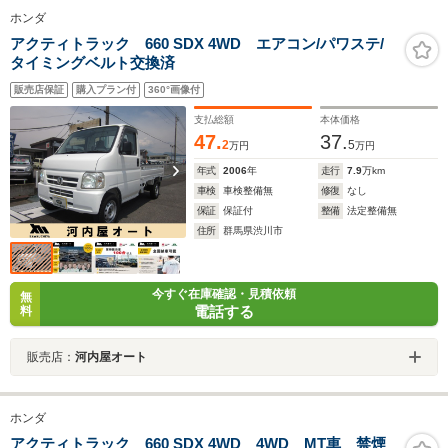
ホンダ
アクティトラック 660 SDX 4WD エアコン/パワステ/
タイミングベルト交換済
販売店保証
購入プラン付
360°画像付
支払総額
本体価格
47.
37.
2
5
万円
万円
年式
2006
年
走行
7.9
万km
車検
車検整備無
修復
なし
保証
保証付
整備
法定整備無
住所
群馬県渋川市
今すぐ在庫確認・見積依頼
無
電話する
料
販売店：
河内屋オート
ホンダ
アクティトラック 660 SDX 4WD 4WD MT車 禁煙