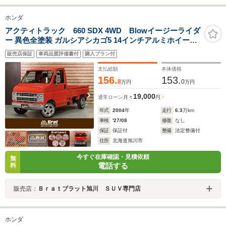
ホンダ
アクティトラック 660 SDX 4WD Blowイージーライダ
ー 異色全塗装 ガルシアシカゴ5 14インチアルミホイール
ホワイトリボンタイヤ カルフォルニアドアミラー ナルデ
販売店保証
車両品質評価書付
購入プラン付
ィータイプウッドステアリング シートカバー メッキエン
ブレム
支払総額
本体価格
156.
153.
8
0
万円
万円
19,000
通常ローン
月々
円
年式
2004
年
走行
6.3
万km
車検
'27/08
修復
なし
保証
保証付
整備
法定整備付
住所
北海道旭川市
今すぐ在庫確認・見積依頼
無
電話する
料
販売店：
Ｂｒａｔブラット旭川 ＳＵＶ専門店
ホンダ