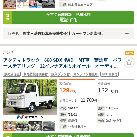
住所
熊本県熊本市東区
今すぐ在庫確認・見積依頼
無
電話する
料
販売店：
熊本三菱自動車販売株式会社 カーセブン新南部店
ホンダ
NEW
アクティトラック 660 SDX 4WD MT車 禁煙車 パワ
ーステアリング 12インチアルミホイール オーディ
オ 荷台ランプ エアコン ヘッドライトレベライザー
販売店保証
車両品質評価書付
購入プラン付
オンライン相談可
360°画像付
支払総額
本体価格
129.
122.
9
8
万円
万円
11,700
通常ローン
月々
円
年式
2021
年
走行
1.9
万km
車検
'27/02
修復
なし
保証
保証付
整備
法定整備付
住所
北海道北斗市
今すぐ在庫確認・見積依頼