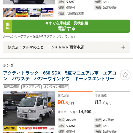
車検
'27/07
修復
なし
保証
保証付
整備
法定整備付
住所
兵庫県西宮市
今すぐ在庫確認・見積依頼
無
電話する
料
カーセンサーアフター保証がA/Bプランに付いています
販売店：
クルマのこと Ｔｏｓａｍｏ 西宮本店
ホンダ
アクティトラック 660 SDX 5速マニュアル車 エアコ
ン パワステ パワーウインドウ キーレスエントリー
販売店保証
購入プラン付
オンライン相談可
支払総額
本体価格
90.
83.
5
0
万円
万円
14,900
通常ローン
月々
円
年式
2020
年
走行
2.6
万km
車検
'28/02
修復
なし
保証
保証付
整備
法定整備付