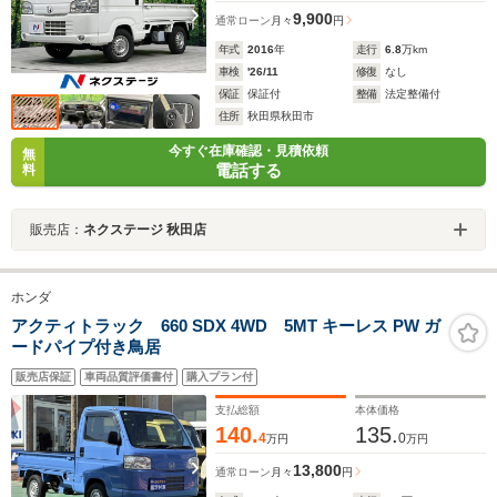
9,900
通常ローン
月々
円
年式
2016
年
走行
6.8
万km
車検
'26/11
修復
なし
保証
保証付
整備
法定整備付
住所
秋田県秋田市
今すぐ在庫確認・見積依頼
無
電話する
料
販売店：
ネクステージ 秋田店
ホンダ
アクティトラック 660 SDX 4WD 5MT キーレス PW ガ
ードパイプ付き鳥居
販売店保証
車両品質評価書付
購入プラン付
支払総額
本体価格
140.
135.
4
0
万円
万円
13,800
通常ローン
月々
円