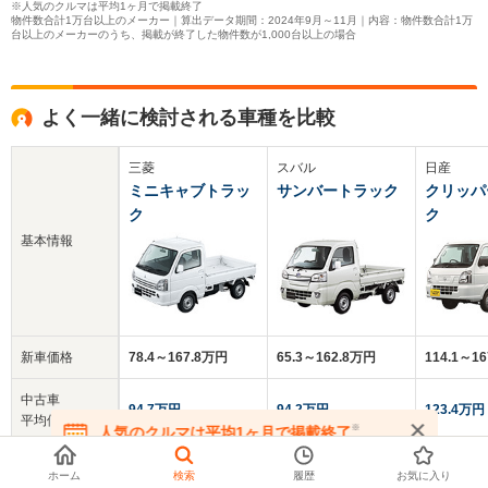
※人気のクルマは平均1ヶ月で掲載終了
物件数合計1万台以上のメーカー｜算出データ期間：2024年9月～11月｜内容：物件数合計1万
台以上のメーカーのうち、掲載が終了した物件数が1,000台以上の場合
よく一緒に検討される車種を比較
三菱
スバル
日産
ミニキャブトラッ
サンバートラック
クリッパ
ク
ク
基本情報
新車価格
78.4～167.8万円
65.3～162.8万円
114.1～1
中古車
94.7万円
94.2万円
123.4万円
平均価格
※
人気のクルマは平均1ヶ月で掲載終了
在庫が無くなる前にお問い合わせください
クチコミ
-
-
-
ホーム
検索
履歴
お気に入り
総合評価