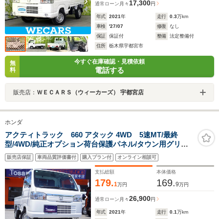
17,300
通常ローン
月々
円
年式
2021
年
走行
0.3
万km
車検
'27/07
修復
なし
保証
保証付
整備
法定整備付
住所
栃木県宇都宮市
今すぐ在庫確認・見積依頼
無
電話する
料
販売店：
ＷＥＣＡＲＳ（ウィーカーズ） 宇都宮店
ホンダ
アクティトラック 660 アタック 4WD 5速MT/最終
型/4WD/純正オプション荷台保護パネル/タウン用グリル/
メッキドアミラーカバー/ウルトラローギア/ウルトラリバ
販売店保証
車両品質評価書付
購入プラン付
オンライン相談可
ースギア/デフロック/荷台ランプ/エアコン/パワステ/純正
オーディオ
支払総額
本体価格
179.
169.
1
9
万円
万円
26,900
通常ローン
月々
円
年式
2021
年
走行
0.1
万km