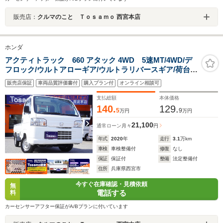
販売店：
クルマのこと Ｔｏｓａｍｏ 西宮本店
ホンダ
アクティトラック 660 アタック 4WD 5速MT/4WD/デ
フロック/ウルトアローギア/ウルトラリバースギア/荷台マ
ット/荷台ランプ/エアコン/パワステ/ドアバイザー/フロア
販売店保証
車両品質評価書付
購入プラン付
オンライン相談可
マット
支払総額
本体価格
140.
129.
5
9
万円
万円
21,100
通常ローン
月々
円
年式
2020
年
走行
3.1
万km
車検
車検整備付
修復
なし
保証
保証付
整備
法定整備付
住所
兵庫県西宮市
今すぐ在庫確認・見積依頼
無
電話する
料
カーセンサーアフター保証がA/Bプランに付いています