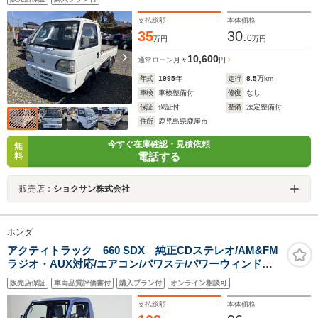
支払総額
本体価格
35
30.
0
万円
万円
10,600
通常ローン
月々
円
年式
1995
年
走行
8.5
万km
車検
車検整備付
修復
なし
保証
保証付
整備
法定整備付
住所
鹿児島県鹿屋市
今すぐ在庫確認・見積依頼
無
電話する
料
販売店：
ショクサン株式会社
ホンダ
アクティトラック 660 SDX 純正CDステレオ/AM&FM
ラジオ・AUX対応/エアコン/パワステ/パワーウィンドウ/
運転席エアバッグ/ABS/キーレスエントリー/作業灯/荷台
販売店保証
車両品質評価書付
購入プラン付
オンライン相談可
マット&プロテクターガード/3方開/ワンオーナー禁煙/ユ
ーザー買取車
支払総額
本体価格