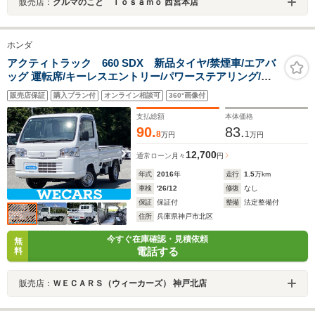
販売店：
クルマのこと Ｔｏｓａｍｏ 西宮本店
ホンダ
アクティトラック 660 SDX 新品タイヤ/禁煙車/エアバ
ッグ 運転席/キーレスエントリー/パワーステアリング/マ
ニュアルエアコン/ユーザー買取車/ラジオ
販売店保証
購入プラン付
オンライン相談可
360°画像付
支払総額
本体価格
90.
83.
8
1
万円
万円
12,700
通常ローン
月々
円
年式
2016
年
走行
1.5
万km
車検
'26/12
修復
なし
保証
保証付
整備
法定整備付
住所
兵庫県神戸市北区
今すぐ在庫確認・見積依頼
無
電話する
料
販売店：
ＷＥＣＡＲＳ（ウィーカーズ） 神戸北店