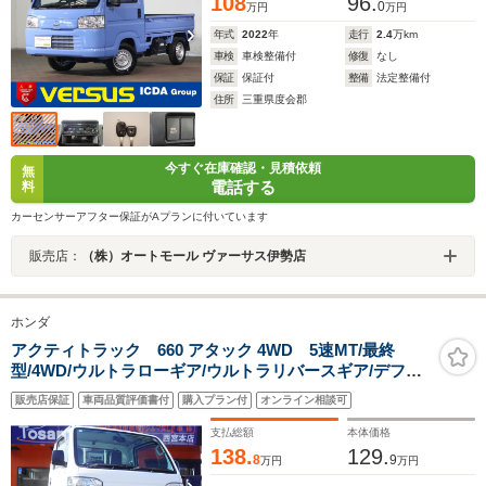
108
96.
0
万円
万円
年式
2022
年
走行
2.4
万km
車検
車検整備付
修復
なし
保証
保証付
整備
法定整備付
住所
三重県度会郡
今すぐ在庫確認・見積依頼
無
電話する
料
カーセンサーアフター保証がAプランに付いています
販売店：
（株）オートモール ヴァーサス伊勢店
ホンダ
アクティトラック 660 アタック 4WD 5速MT/最終
型/4WD/ウルトラローギア/ウルトラリバースギア/デフロ
ック/荷台ランプ/荷台マット/エアコン/パワステ/フロント
販売店保証
車両品質評価書付
購入プラン付
オンライン相談可
バンパー同色塗装済み
支払総額
本体価格
138.
129.
8
9
万円
万円