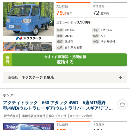
バイザー エアコン ルームランプ ドリンクホルダー
支払総額
本体価格
79.
72.
9
8
万円
万円
9,900
通常ローン
月々
円
年式
2018
年
走行
3.2
万km
車検
'26/11
修復
なし
保証
保証付
整備
法定整備付
住所
香川県丸亀市
今すぐ在庫確認・見積依頼
無
電話する
料
販売店：
ネクステージ 丸亀店
ホンダ
アクティトラック 660 アタック 4WD 5速MT/最終
型/4WD/ウルトラローギア/ウルトラリバースギア/デフロ
ック/荷台ランプ/荷台マット/エアコン/パワステ/パワーウ
販売店保証
車両品質評価書付
購入プラン付
オンライン相談可
ィンドウ/ドアバイザー/フロアマット
支払総額
本体価格