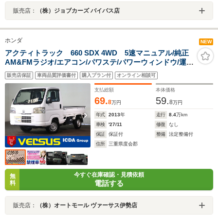
販売店：
（株）ジョブカーズ バイパス店
ホンダ
NEW
アクティトラック 660 SDX 4WD 5速マニュアル/純正
AM&FMラジオ/エアコン/パワステ/パワーウィンドウ/運転
席エアバッグ/ETC/キーレス/3方開/4WD/ユーザー買取車
販売店保証
車両品質評価書付
購入プラン付
オンライン相談可
支払総額
本体価格
69.
59.
8
8
万円
万円
年式
2013
年
走行
8.4
万km
車検
'27/11
修復
なし
保証
保証付
整備
法定整備付
住所
三重県度会郡
今すぐ在庫確認・見積依頼
無
電話する
料
販売店：
（株）オートモール ヴァーサス伊勢店