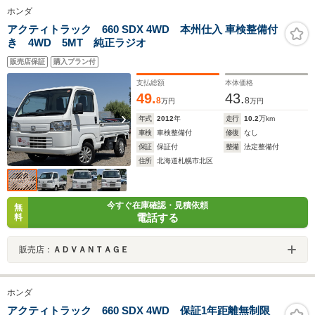
ホンダ
アクティトラック 660 SDX 4WD 本州仕入 車検整備付
き 4WD 5MT 純正ラジオ
販売店保証
購入プラン付
支払総額
本体価格
49.
43.
8
8
万円
万円
年式
2012
年
走行
10.2
万km
車検
車検整備付
修復
なし
保証
保証付
整備
法定整備付
住所
北海道札幌市北区
今すぐ在庫確認・見積依頼
無
電話する
料
販売店：
ＡＤＶＡＮＴＡＧＥ
ホンダ
アクティトラック 660 SDX 4WD 保証1年距離無制限