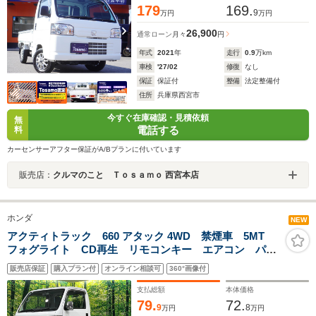
179
169.
9
万円
万円
26,900
通常ローン
月々
円
年式
2021
年
走行
0.9
万km
車検
'27/02
修復
なし
保証
保証付
整備
法定整備付
住所
兵庫県西宮市
今すぐ在庫確認・見積依頼
無
電話する
料
カーセンサーアフター保証がA/Bプランに付いています
販売店：
クルマのこと Ｔｏｓａｍｏ 西宮本店
ホンダ
NEW
アクティトラック 660 アタック 4WD 禁煙車 5MT
フォグライト CD再生 リモコンキー エアコン パワ
ーウィンドウ 荷台灯 ドアバイザー
販売店保証
購入プラン付
オンライン相談可
360°画像付
支払総額
本体価格
79.
72.
9
8
万円
万円