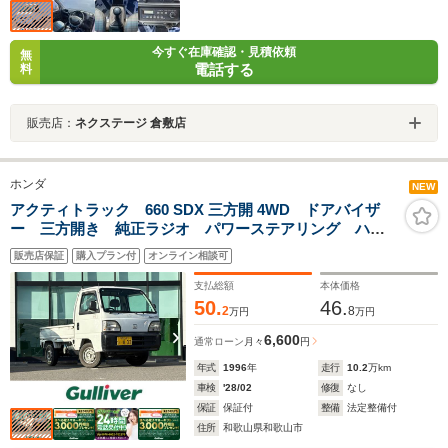
今すぐ在庫確認・見積依頼
無
電話する
料
販売店：
ネクステージ 倉敷店
ホンダ
NEW
アクティトラック 660 SDX 三方開 4WD ドアバイザ
ー 三方開き 純正ラジオ パワーステアリング ハロ
ゲンヘッドライト
販売店保証
購入プラン付
オンライン相談可
支払総額
本体価格
50.
46.
2
8
万円
万円
6,600
通常ローン
月々
円
年式
1996
年
走行
10.2
万km
車検
'28/02
修復
なし
保証
保証付
整備
法定整備付
住所
和歌山県和歌山市