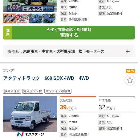
年式
2020
年
走行
0.3
万km
車検
'26/09
修復
なし
保証
保証付
整備
法定整備付
住所
静岡県掛川市
今すぐ在庫確認・見積依頼
無
電話する
料
販売店：
未使用車・中古車・大型展示場 松下モータース
ホンダ
NEW
アクティトラック 660 SDX 4WD 4WD
販売店保証
購入プラン付
オンライン相談可
支払総額
本体価格
39.
32.
9
5
万円
万円
年式
2009
年
走行
5.3
万km
車検
'27/01
修復
なし
保証
保証付
整備
法定整備付
住所
岡山県倉敷市