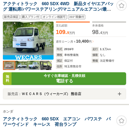
アクティトラック 660 SDX 4WD 新品タイヤ/エアバッ
グ 運転席/パワーステアリング/マニュアルエアコン/最大
積載量350kg/ラジオ
販売店保証
購入プラン付
オンライン相談可
360°画像付
支払総額
本体価格
109.
98.
9
4
万円
万円
10,400
通常ローン
月々
円
年式
2016
年
走行
1.1
万km
車検
車検整備無
修復
なし
保証
保証付
整備
法定整備付
住所
埼玉県熊谷市
今すぐ在庫確認・見積依頼
無
電話する
料
販売店：
ＷＥＣＡＲＳ（ウィーカーズ） 熊谷店
ホンダ
アクティトラック 660 SDX エアコン パワステ パ
ワーウインド キーレス 荷台ランプ