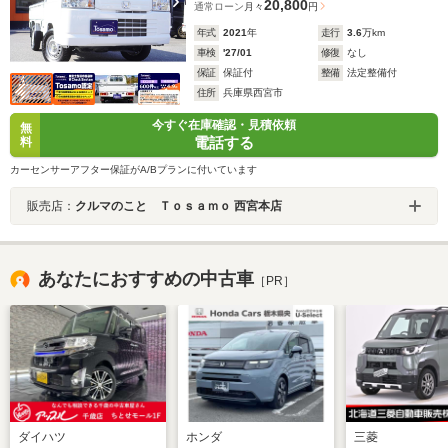
20,800
通常ローン
月々
円
年式
2021
年
走行
3.6
万km
車検
'27/01
修復
なし
保証
保証付
整備
法定整備付
住所
兵庫県西宮市
今すぐ在庫確認・見積依頼
無
電話する
料
カーセンサーアフター保証がA/Bプランに付いています
販売店：
クルマのこと Ｔｏｓａｍｏ 西宮本店
あなたにおすすめの中古車
［PR］
ダイハツ
ホンダ
三菱