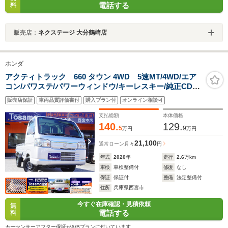
電話する
料
販売店：
ネクステージ 大分鶴崎店
ホンダ
アクティトラック 660 タウン 4WD 5速MT/4WD/エア
コン/パワステ/パワーウィンドウ/キーレスキー/純正CDオ
ーディオ/荷台ランプ/ヘッドライトレベライザー
販売店保証
車両品質評価書付
購入プラン付
オンライン相談可
支払総額
本体価格
140.
129.
5
9
万円
万円
21,100
通常ローン
月々
円
年式
2020
年
走行
2.6
万km
車検
車検整備付
修復
なし
保証
保証付
整備
法定整備付
住所
兵庫県西宮市
今すぐ在庫確認・見積依頼
無
電話する
料
カーセンサーアフター保証がA/Bプランに付いています