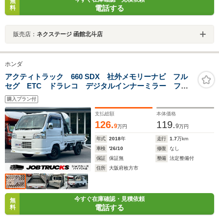
無
電話する
料
販売店：
ネクステージ 函館北斗店
ホンダ
アクティトラック 660 SDX 社外メモリーナビ フル
セグ ETC ドラレコ デジタルインナーミラー フロ
ントエアロ メッキパーツ ラックボックスタワー あ
購入プラン付
おり縞板カバー 社外シフトノブ DVD再生 CD
Bluetooth ドアバイザー
支払総額
本体価格
126.
119.
9
9
万円
万円
年式
2018
年
走行
1.7
万km
車検
'26/10
修復
なし
保証
保証無
整備
法定整備付
住所
大阪府枚方市
今すぐ在庫確認・見積依頼
無
電話する
料