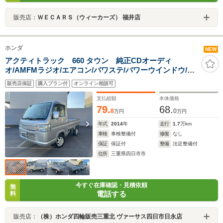
販売店：
ＷＥＣＡＲＳ（ウィーカーズ） 福井店
ホンダ
NEW
アクティトラック 660 タウン 純正CDオーディ
オ/AMFMラジオ/エアコン/パワステ/パワーウインドウ/キ
ーレスエントリー/社外アルミホイール/運転席エアバッグ/
販売店保証
購入プラン付
オンライン相談可
スペアキー有り
支払総額
本体価格
79.
68.
8
0
万円
万円
年式
2014
年
走行
1.7
万km
車検
車検整備付
修復
なし
保証
保証付
整備
法定整備付
住所
三重県四日市市
今すぐ在庫確認・見積依頼
無
電話する
料
販売店：
（株）ホンダ四輪販売三重北 ヴァーサス四日市日永店