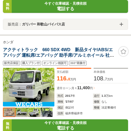
今すぐ在庫確認・見積依頼
無
電話する
料
販売店：
ガリバー 和歌山バイパス店
ホンダ
アクティトラック 660 SDX 4WD 新品タイヤ/ABS/エ
アバッグ 運転席/エアバッグ 助手席/アルミホイール 社外
12インチ/キーレスエントリー/パワーステアリング/ワンオ
販売店保証
購入プラン付
オンライン相談可
360°画像付
ーナー/マニュアルエアコン/取扱説明書
支払総額
本体価格
116.
108.
8
7
万円
万円
11,400
通常ローン
月々
円
年式
2017
年
走行
1.3
万km
車検
'27/07
修復
なし
保証
保証付
整備
法定整備付
住所
福井県福井市
今すぐ在庫確認・見積依頼
無
電話する
料