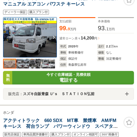
マニュアル エアコン パワステ キーレス
ディーラー保証
購入プラン付
支払総額
本体価格
99.
93.
9
1
万円
万円
14,200
通常ローン
月々
円
年式
2020
年
走行
2.2
万km
車検
車検整備付
修復
なし
保証
保証付
整備
法定整備付
住所
青森県弘前市
今すぐ在庫確認・見積依頼
無
電話する
料
販売店：
スズキ自販青森 Ｕ’ｓ ＳＴＡＴＩＯＮ弘前
ホンダ
アクティトラック 660 SDX MT車 禁煙車 AM/FM
キーレス 荷台ランプ パワーウィンドウ スペアタイ
ヤ シガーソケット ヘッドライトリベレイザー サン
販売店保証
車両品質評価書付
購入プラン付
オンライン相談可
360°画像付