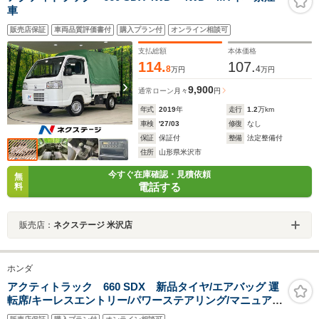
車
販売店保証
車両品質評価書付
購入プラン付
オンライン相談可
支払総額
本体価格
114.
107.
8
4
万円
万円
9,900
通常ローン
月々
円
年式
2019
年
走行
1.2
万km
車検
'27/03
修復
なし
保証
保証付
整備
法定整備付
住所
山形県米沢市
今すぐ在庫確認・見積依頼
無
電話する
料
販売店：
ネクステージ 米沢店
ホンダ
アクティトラック 660 SDX 新品タイヤ/エアバッグ 運
転席/キーレスエントリー/パワーステアリング/マニュアル
エアコン