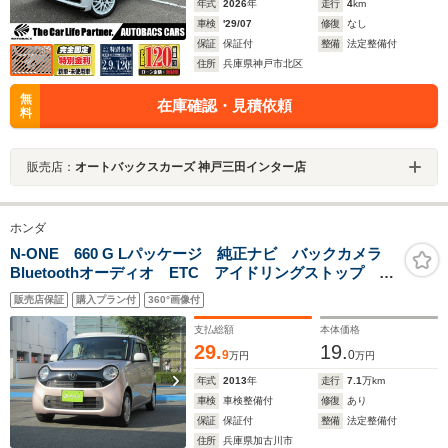
年式
2026
年
走行
4
km
車検
'29/07
修復
なし
保証
保証付
整備
法定整備付
住所
兵庫県神戸市北区
無
在庫確認・見積依頼
料
販売店：
オートバックスカーズ 神戸三田インター店
ホンダ
N-ONE 660 G Lパッケージ 純正ナビ バックカメラ
Bluetoothオーディオ ETC アイドリングストップ プ
ッシュスタート オートライト
販売店保証
購入プラン付
360°画像付
支払総額
本体価格
29.
19.
9
0
万円
万円
年式
2013
年
走行
7.1
万km
車検
車検整備付
修復
あり
保証
保証付
整備
法定整備付
住所
兵庫県加古川市