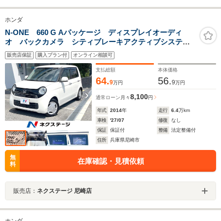
ホンダ
N-ONE 660 G Aパッケージ ディスプレイオーディ
オ バックカメラ シティブレーキアクティブシステ
ム オートエアコン HIDヘッドライト
販売店保証
購入プラン付
オンライン相談可
支払総額
本体価格
64.
56.
9
9
万円
万円
8,100
通常ローン
月々
円
年式
2014
年
走行
6.4
万km
車検
'27/07
修復
なし
保証
保証付
整備
法定整備付
住所
兵庫県尼崎市
無
在庫確認・見積依頼
料
販売店：
ネクステージ 尼崎店