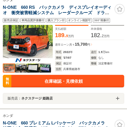
ホンダ
N-ONE 660 RS バックカメラ ディスプレイオーディ
オ 衝突被害軽減システム レーダークルーズ ドラレ
コ コーナーセンサー スマートキ LEDヘッド ビル
販売店保証
車両品質評価書付
購入プラン付
オンライン相談可
360°画像付
トインETC 純正15インチアルミ オートライト オー
トエアコン
支払総額
本体価格
189.
182.
9
2
万円
万円
15,700
通常ローン
月々
円
年式
2022
年
走行
1.9
万km
車検
'27/07
修復
なし
保証
保証付
整備
法定整備付
住所
兵庫県姫路市
無
在庫確認・見積依頼
料
販売店：
ネクステージ 姫路店
ホンダ
N-ONE 660 プレミアム Lパッケージ バックカメラ