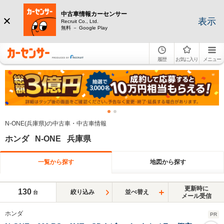
中古車情報カーセンサー
表示
Recruit Co., Ltd.
無料 － Google Play
履歴
お気に入り
メニュー
N-ONE(兵庫県)の中古車・中古車情報
ホンダ N-ONE 兵庫県
一覧から探す
地図から探す
更新時に
130
絞り込み
並べ替え
台
メール受信
ホンダ
PR