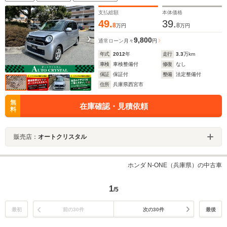
支払総額
本体価格
49.
39.
8
8
万円
万円
9,800
通常ローン
月々
円
年式
2012
年
走行
3.3
万km
車検
車検整備付
修復
なし
保証
保証付
整備
法定整備付
住所
兵庫県西宮市
無
在庫確認・見積依頼
料
販売店：
オートクリスタル
ホンダ N-ONE（兵庫県）の中古車
1
/5
最初
前の30件
次の30件
最後