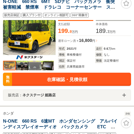
N-ONE 660 RS 6MT SDナビ バックカメラ 衝突
被害軽減 禁煙車 ドラレコ コーナーセンサー スマ
ートキー LEDヘッド ETC 純正15インチアルミ 車
販売店保証
購入プラン付
オンライン相談可
360°画像付
線逸脱警報 オートライト オートエアコン
支払総額
本体価格
199.
189.
9
3
万円
万円
16,800
通常ローン
月々
円
年式
2021
年
走行
0.6
万km
車検
車検整備付
修復
なし
保証
保証付
整備
法定整備付
住所
兵庫県姫路市
無
在庫確認・見積依頼
料
販売店：
ネクステージ 姫路店
ホンダ
PR
N-ONE 660 RS 6速MT ホンダセンシング アルパイ
ンディスプレイオーディオ バックカメラ ETC 前
席シートヒーター 前後ドラレコ LEDオートライト