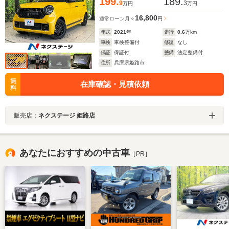
199.
189.
9
3
万円
万円
16,800
通常ローン
月々
円
年式
2021
年
走行
0.6
万km
車検
車検整備付
修復
なし
保証
保証付
整備
法定整備付
住所
兵庫県姫路市
無
在庫確認・見積依頼
料
販売店：
ネクステージ 姫路店
あなたにおすすめの中古車
［PR］