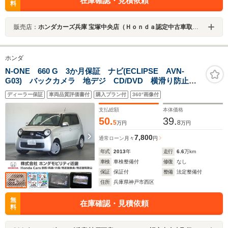
在庫確認・見積依頼
料
販売店：
ホンダカーズ兵庫 宝塚中央店（Ｈｏｎｄａ認定中古車取扱店）
ホンダ
N-ONE 660 G 3か月保証 ナビ(ECLIPSE AVN-
G03) バックカメラ 地デジ CD/DVD 横滑り防止装
置 スマートキー(2個) プッシュスタート アイドリン
ディーラー保証
車両品質評価書付
購入プラン付
360°画像付
グストップ オートエアコン チップアップシート
支払総額
本体価格
50.
39.
5
8
万円
万円
7,800
通常ローン
月々
円
年式
2013
年
走行
6.6
万km
車検
車検整備付
修復
なし
保証
保証付
整備
法定整備付
住所
兵庫県神戸市西区
無
在庫確認・見積依頼
料