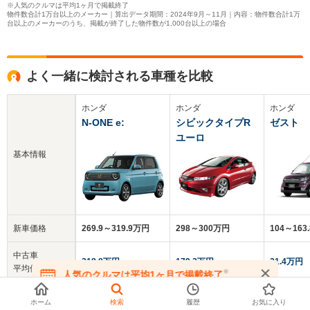
※人気のクルマは平均1ヶ月で掲載終了
物件数合計1万台以上のメーカー｜算出データ期間：2024年9月～11月｜内容：物件数合計1万
台以上のメーカーのうち、掲載が終了した物件数が1,000台以上の場合
よく一緒に検討される車種を比較
ホンダ
ホンダ
ホンダ
N-ONE e:
シビックタイプR
ゼスト
ユーロ
基本情報
新車価格
269.9～319.9万円
298～300万円
104～163
中古車
218.8万円
179.2万円
21.4万円
平均価格
※
人気のクルマは平均1ヶ月で掲載終了
在庫が無くなる前にお問い合わせください
クチコミ
-
4.1
3.8
ホーム
検索
履歴
お気に入り
総合評価