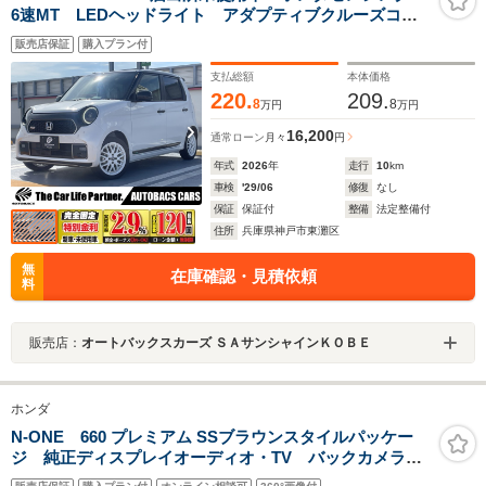
6速MT LEDヘッドライト アダプティブクルーズコン
トロール 15インチアルミホイル(ホワイトカラー) 前席
販売店保証
購入プラン付
シートヒーター 7インチTFT液晶メーター バックカメ
ラ
支払総額
本体価格
220.
209.
8
8
万円
万円
16,200
通常ローン
月々
円
年式
2026
年
走行
10
km
車検
'29/06
修復
なし
保証
保証付
整備
法定整備付
住所
兵庫県神戸市東灘区
無
在庫確認・見積依頼
料
販売店：
オートバックスカーズ ＳＡサンシャインＫＯＢＥ
ホンダ
N-ONE 660 プレミアム SSブラウンスタイルパッケー
ジ 純正ディスプレイオーディオ・TV バックカメラ
シートヒーター ハーフレザーシート HIDヘッドライ