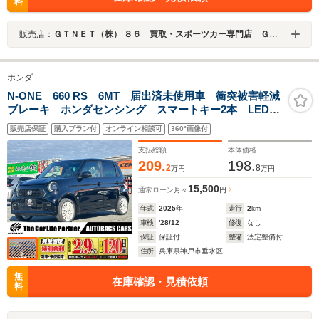
料
販売店：
ＧＴＮＥＴ（株） ８６ 買取・スポーツカー専門店 ＧＴＮＥＴ西宮
ホンダ
N-ONE 660 RS 6MT 届出済未使用車 衝突被害軽減
ブレーキ ホンダセンシング スマートキー2本 LEDヘ
ッドライト LEDフォグ アダプティブクルーズ 電動
販売店保証
購入プラン付
オンライン相談可
360°画像付
パーキングブレーキ ブレーキホールド シートヒータ
ー オートエアコン
支払総額
本体価格
209.
198.
2
8
万円
万円
15,500
通常ローン
月々
円
年式
2025
年
走行
2
km
車検
'28/12
修復
なし
保証
保証付
整備
法定整備付
住所
兵庫県神戸市垂水区
無
在庫確認・見積依頼
料