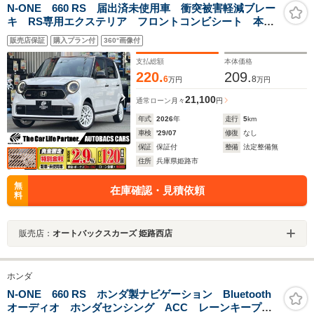
N-ONE 660 RS 届出済未使用車 衝突被害軽減ブレー
キ RS専用エクステリア フロントコンビシート 本革
巻ステアリングホイール・シフトノブ LEDヘッドラン
販売店保証
購入プラン付
360°画像付
プ LEDフォグランプ 15インチアルミホイール(ホワイ
ト)
支払総額
本体価格
220.
209.
6
8
万円
万円
21,100
通常ローン
月々
円
年式
2026
年
走行
5
km
車検
'29/07
修復
なし
保証
保証付
整備
法定整備無
住所
兵庫県姫路市
無
在庫確認・見積依頼
料
販売店：
オートバックスカーズ 姫路西店
ホンダ
N-ONE 660 RS ホンダ製ナビゲーション Bluetooth
オーディオ ホンダセンシング ACC レーンキープ