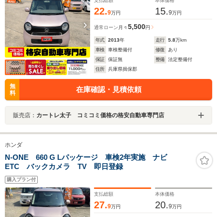
支払総額
本体価格
22.
15.
9
9
万円
万円
5,500
通常ローン
月々
円
年式
2013
年
走行
5.8
万km
車検
車検整備付
修復
あり
保証
保証無
整備
法定整備付
住所
兵庫県揖保郡
無
在庫確認・見積依頼
料
販売店：
カートレ太子 コミコミ価格の格安自動車専門店
ホンダ
N-ONE 660 G Lパッケージ 車検2年実施 ナビ
ETC バックカメラ TV 即日登録
購入プラン付
支払総額
本体価格
27.
20.
9
9
万円
万円