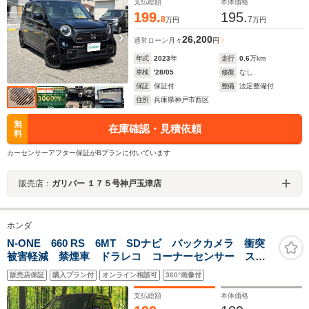
支払総額
本体価格
199.
195.
8
7
万円
万円
26,200
通常ローン
月々
円
年式
2023
年
走行
0.6
万km
車検
'28/05
修復
なし
保証
保証付
整備
法定整備付
住所
兵庫県神戸市西区
無
在庫確認・見積依頼
料
カーセンサーアフター保証がBプランに付いています
販売店：
ガリバー １７５号神戸玉津店
ホンダ
N-ONE 660 RS 6MT SDナビ バックカメラ 衝突
被害軽減 禁煙車 ドラレコ コーナーセンサー スマ
ートキー LEDヘッド ETC 純正15インチアルミ 車
販売店保証
購入プラン付
オンライン相談可
360°画像付
線逸脱警報 オートライト オートエアコン
支払総額
本体価格