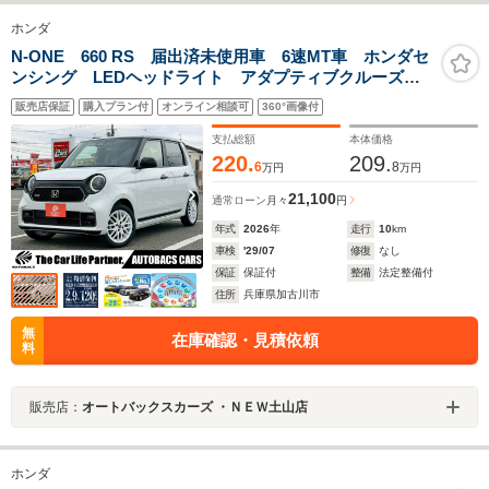
ホンダ
N-ONE 660 RS 届出済未使用車 6速MT車 ホンダセ
ンシング LEDヘッドライト アダプティブクルーズコ
ントロール 電動パーキングブレーキ 15インチアル
販売店保証
購入プラン付
オンライン相談可
360°画像付
ミ シートヒーター運転席助手席 7インチTFT液晶メー
ター バックカメラ
支払総額
本体価格
220.
209.
6
8
万円
万円
21,100
通常ローン
月々
円
年式
2026
年
走行
10
km
車検
'29/07
修復
なし
保証
保証付
整備
法定整備付
住所
兵庫県加古川市
無
在庫確認・見積依頼
料
販売店：
オートバックスカーズ ・ＮＥＷ土山店
ホンダ