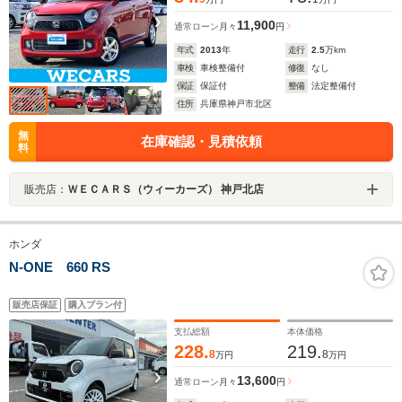
11,900
通常ローン
月々
円
年式
2013
年
走行
2.5
万km
車検
車検整備付
修復
なし
保証
保証付
整備
法定整備付
住所
兵庫県神戸市北区
無
在庫確認・見積依頼
料
販売店：
ＷＥＣＡＲＳ（ウィーカーズ） 神戸北店
ホンダ
N-ONE 660 RS
販売店保証
購入プラン付
支払総額
本体価格
228.
219.
8
8
万円
万円
13,600
通常ローン
月々
円