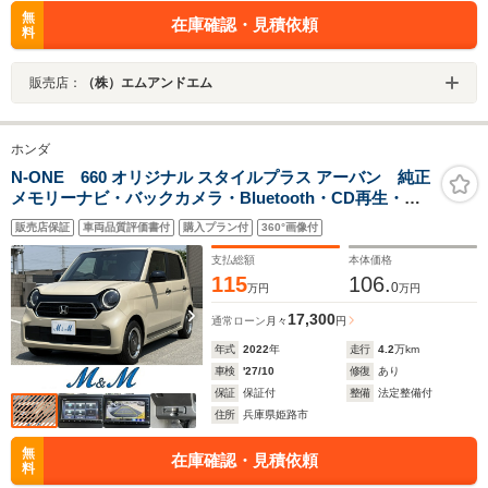
無
在庫確認・見積依頼
料
販売店：
（株）エムアンドエム
ホンダ
N-ONE 660 オリジナル スタイルプラス アーバン 純正
メモリーナビ・バックカメラ・Bluetooth・CD再生・
ETC・リヤセンサー・スマートキー・LEDヘッドライ
販売店保証
車両品質評価書付
購入プラン付
360°画像付
ト・シートヒーター・クルーズコントロール・衝突被害
軽減ブレーキ
支払総額
本体価格
115
106.
0
万円
万円
17,300
通常ローン
月々
円
年式
2022
年
走行
4.2
万km
車検
'27/10
修復
あり
保証
保証付
整備
法定整備付
住所
兵庫県姫路市
無
在庫確認・見積依頼
料