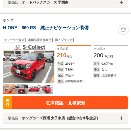
販売店：
オートバックスカーズ 学園南
ホンダ
N-ONE 660 RS 純正ナビゲーション装備
ディーラー保証
車両品質評価書付
購入プラン付
支払総額
本体価格
210
200.
6
万円
万円
年式
2025
年
走行
0.6
万km
車検
'28/04
修復
なし
保証
保証付
整備
法定整備付
住所
兵庫県揖保郡
無
在庫確認・見積依頼
料
販売店：
ホンダカーズ西播 太子東店（認定中古車取扱店）