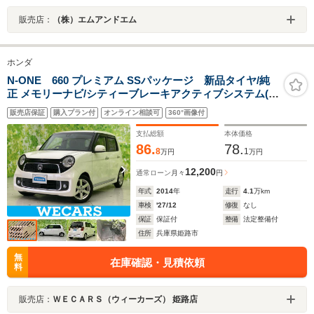
販売店：
（株）エムアンドエム
ホンダ
N-ONE 660 プレミアム SSパッケージ 新品タイヤ/純
正 メモリーナビ/シティーブレーキアクティブシステム(ホ
ンダ)/シートヒーター 前席/ドライブレコーダー 前後/ヘッ
販売店保証
購入プラン付
オンライン相談可
360°画像付
ドランプ HID/Bluetooth接続/ETC
支払総額
本体価格
86.
78.
8
1
万円
万円
12,200
通常ローン
月々
円
年式
2014
年
走行
4.1
万km
車検
'27/12
修復
なし
保証
保証付
整備
法定整備付
住所
兵庫県姫路市
無
在庫確認・見積依頼
料
販売店：
ＷＥＣＡＲＳ（ウィーカーズ） 姫路店