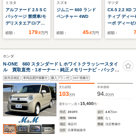
トヨタ
スズキ
マツダ
アルファード 2.5 S C
ジムニー 660 ランド
CX-5 2.2 X
パッケージ 禁煙車/モ
ベンチャー 4WD
ティブ ディー
デリスタエアロ/アル
ーボ ディーゼ
パインBIG-X11型ナ
油) 純正SD
179
45
総額：
.9
万円
総額：
.8
万円
総額：
ビ/後席モニター/エグ
ックカメラ 
ゼクティブシート/両
軽減 レーダ
側自動ドア/パワーバ
ズ 禁煙車 
ホンダ
ックドア/コンビハン
コ コーナー
ドル/クルーズコント
ー スマー
N-ONE 660 スタンダード L ホワイトクラッシースタイ
ル 買取直売・1オーナー・純正メモリーナビ・バックカ
ロール/クリアランス
LEDヘッド E
メラ・ビルトインETC・HIDヘッドライト・オートライ
ソナー/Bluetooth接
ートライト/エ
販売店保証
車両品質評価書付
購入プラン付
360°画像付
ト・シートヒーター・プッシュスタート・スマートキ
続/フルセグTV/
ン Bluetoot
ー・衝突被害軽減ブレーキ
支払総額
本体価格
103
94.
0
万円
万円
15,400
通常ローン
月々
円
年式
2019
年
走行
4.8
万km
車検
'28/06
修復
なし
保証
保証付
整備
法定整備付
住所
兵庫県姫路市