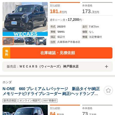
続/ETC/EBD付ABS
支払総額
本体価格
181.
173.
9
3
万円
万円
17,200
通常ローン
月々
円
年式
2023
年
走行
7.8
万km
車検
'28/01
修復
なし
保証
保証付
整備
法定整備付
住所
兵庫県神戸市垂水区
無
在庫確認・見積依頼
料
販売店：
ＷＥＣＡＲＳ（ウィーカーズ） 神戸垂水店
ホンダ
N-ONE 660 プレミアム Lパッケージ 新品タイヤ/純正
メモリーナビ/ドライブレコーダー 純正/ヘッドランプ
HID/ETC/EBD付ABS/横滑り防止装置/アイドリングスト
販売店保証
オンライン相談可
360°画像付
ップ/バックモニター/ワンセグTV/DVD
支払総額
本体価格
84.
73.
9
1
万円
万円