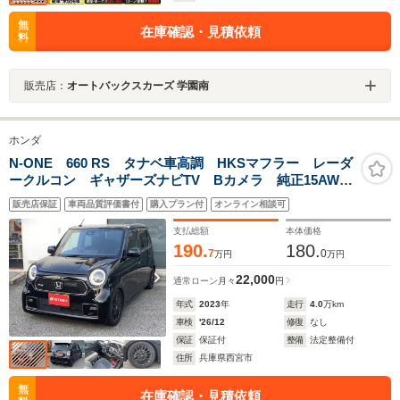
無
在庫確認・見積依頼
料
販売店：
オートバックスカーズ 学園南
ホンダ
N-ONE 660 RS タナベ車高調 HKSマフラー レーダ
ークルコン ギャザーズナビTV Bカメラ 純正15AW
レーンキープアシスト コーナーセンサー シートヒー
販売店保証
車両品質評価書付
購入プラン付
オンライン相談可
ター ETC スマートキー
支払総額
本体価格
190.
180.
7
0
万円
万円
22,000
通常ローン
月々
円
年式
2023
年
走行
4.0
万km
車検
'26/12
修復
なし
保証
保証付
整備
法定整備付
住所
兵庫県西宮市
無
在庫確認・見積依頼