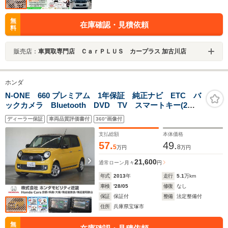
無
在庫確認・見積依頼
料
販売店：
車買取専門店 ＣａｒＰＬＵＳ カープラス 加古川店
ホンダ
N-ONE 660 プレミアム 1年保証 純正ナビ ETC バ
ックカメラ Bluetooth DVD TV スマートキー(2
個) 横滑り防止装置 アイドリングストップ チップ
ディーラー保証
車両品質評価書付
360°画像付
アップシート 純正アルミホイール HIDヘッドライト
支払総額
本体価格
57.
49.
5
8
万円
万円
21,600
通常ローン
月々
円
年式
2013
年
走行
5.1
万km
車検
'28/05
修復
なし
保証
保証付
整備
法定整備付
住所
兵庫県宝塚市
無