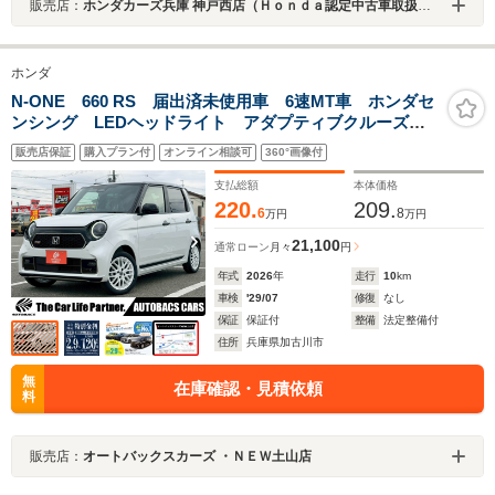
販売店：
ホンダカーズ兵庫 神戸西店（Ｈｏｎｄａ認定中古車取扱店）
ホンダ
N-ONE 660 RS 届出済未使用車 6速MT車 ホンダセ
ンシング LEDヘッドライト アダプティブクルーズコ
ントロール 電動パーキングブレーキ 15インチアル
販売店保証
購入プラン付
オンライン相談可
360°画像付
ミ シートヒーター運転席助手席 7インチTFT液晶メー
ター バックカメラ
支払総額
本体価格
220.
209.
6
8
万円
万円
21,100
通常ローン
月々
円
年式
2026
年
走行
10
km
車検
'29/07
修復
なし
保証
保証付
整備
法定整備付
住所
兵庫県加古川市
無
在庫確認・見積依頼
料
販売店：
オートバックスカーズ ・ＮＥＷ土山店