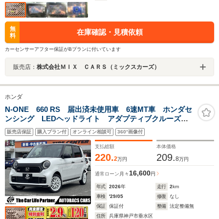
無
在庫確認・見積依頼
料
カーセンサーアフター保証がBプランに付いています
販売店：
株式会社ＭＩＸ ＣＡＲＳ（ミックスカーズ）
ホンダ
N-ONE 660 RS 届出済未使用車 6速MT車 ホンダセ
ンシング LEDヘッドライト アダプティブクルーズコ
ントロール 15インチアルミホイル(ホワイトカラー) 前
販売店保証
購入プラン付
オンライン相談可
360°画像付
席シートヒーター 7インチTFT液晶メーター バックカ
メラ
支払総額
本体価格
220.
209.
2
8
万円
万円
16,600
通常ローン
月々
円
年式
2026
年
走行
2
km
車検
'29/05
修復
なし
保証
保証付
整備
法定整備無
住所
兵庫県神戸市垂水区