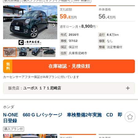
販売店保証
購入プラン付
オンライン相談可
360°画像付
ト オートライト フォグランプ ETC 純正14インチ
アルミ 当社指定タイヤ4本新品交換お渡し
支払総額
本体価格
59.
56.
8
4
万円
万円
8,900
通常ローン
月々
円
年式
2016
年
走行
8.6
万km
車検
'27/12
修復
なし
保証
保証付
整備
法定整備付
住所
兵庫県尼崎市
無
在庫確認・見積依頼
料
カーセンサーアフター保証がA/Bプランに付いています
販売店：
ユーポス １７１尼崎店
ホンダ
N-ONE 660 G Lパッケージ 車検整備2年実施 CD 即
日登録
購入プラン付