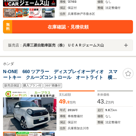
車検
'27/03
修復
なし
保証
保証付
整備
法定整備付
住所
兵庫県神戸市垂水区
無
在庫確認・見積依頼
料
販売店：
兵庫三菱自動車販売（株） ＵＣＡＲジェームス山
ホンダ
N-ONE 660 ツアラー ディスプレイオーディオ スマ
ートキー クルーズコントロール オートライト 横滑
り防止装置 ベンチシート
販売店保証
購入プラン付
360°画像付
支払総額
本体価格
49.
43.
9
2
万円
万円
年式
2016
年
走行
9.8
万km
車検
車検整備付
修復
なし
保証
保証付
整備
法定整備付
住所
兵庫県加古川市