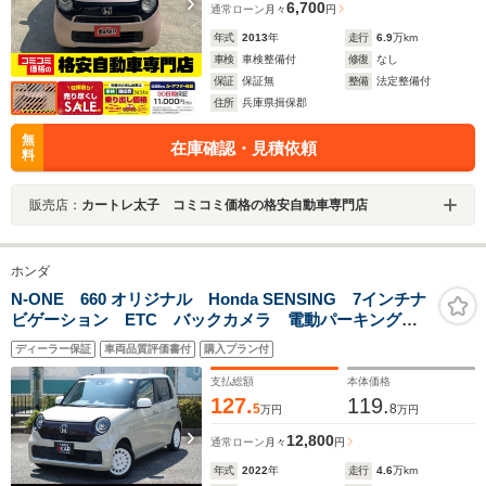
6,700
通常ローン
月々
円
年式
2013
年
走行
6.9
万km
車検
車検整備付
修復
なし
保証
保証無
整備
法定整備付
住所
兵庫県揖保郡
無
在庫確認・見積依頼
料
販売店：
カートレ太子 コミコミ価格の格安自動車専門店
ホンダ
N-ONE 660 オリジナル Honda SENSING 7インチナ
ビゲーション ETC バックカメラ 電動パーキングブ
レーキ LEDヘッドライト スマートキー
ディーラー保証
車両品質評価書付
購入プラン付
支払総額
本体価格
127.
119.
5
8
万円
万円
12,800
通常ローン
月々
円
年式
2022
年
走行
4.6
万km