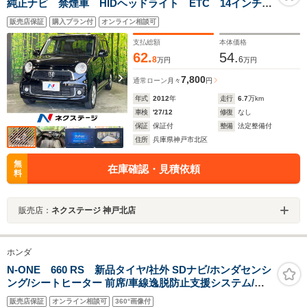
純正ナビ 禁煙車 HIDヘッドライト ETC 14インチ
AW オートライト オートエアコン Bluetooth再生
販売店保証
購入プラン付
オンライン相談可
フルセグTV CD/DVD再生 フォグライト
支払総額
本体価格
62.
54.
8
6
万円
万円
7,800
通常ローン
月々
円
年式
2012
年
走行
6.7
万km
車検
'27/12
修復
なし
保証
保証付
整備
法定整備付
住所
兵庫県神戸市北区
無
在庫確認・見積依頼
料
販売店：
ネクステージ 神戸北店
ホンダ
N-ONE 660 RS 新品タイヤ/社外 SDナビ/ホンダセンシ
ング/シートヒーター 前席/車線逸脱防止支援システム/ド
ライブレコーダー 前後/ヘッドランプ LED/Bluetooth接
販売店保証
オンライン相談可
360°画像付