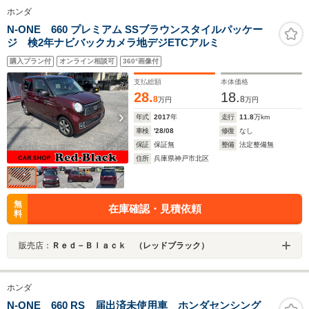
ホンダ
N-ONE 660 プレミアム SSブラウンスタイルパッケー
ジ 検2年ナビバックカメラ地デジETCアルミ
購入プラン付
オンライン相談可
360°画像付
支払総額
本体価格
28.
18.
8
8
万円
万円
年式
2017
年
走行
11.8
万km
車検
'28/08
修復
なし
保証
保証無
整備
法定整備無
住所
兵庫県神戸市北区
無
在庫確認・見積依頼
料
販売店：
Ｒｅｄ－Ｂｌａｃｋ （レッドブラック）
ホンダ
N-ONE 660 RS 届出済未使用車 ホンダセンシング