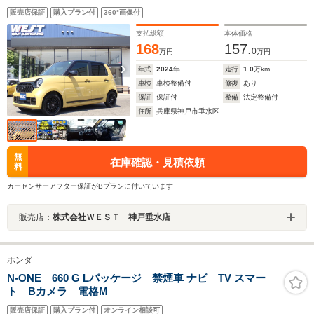
クリアランスソナー オートホールド 前席シートヒー
販売店保証
購入プラン付
360°画像付
ター ステアリングリモコン LEDオートライト
支払総額
本体価格
168
157.
0
万円
万円
年式
2024
年
走行
1.0
万km
車検
車検整備付
修復
あり
保証
保証付
整備
法定整備付
住所
兵庫県神戸市垂水区
無
在庫確認・見積依頼
料
カーセンサーアフター保証がBプランに付いています
販売店：
株式会社ＷＥＳＴ 神戸垂水店
ホンダ
N-ONE 660 G Lパッケージ 禁煙車 ナビ TV スマー
ト Bカメラ 電格M
販売店保証
購入プラン付
オンライン相談可