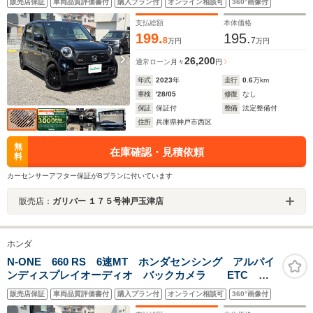
販売店保証
車両品質評価書付
購入プラン付
オンライン相談可
360°画像付
BT オートマチックハイビーム スマートキー
支払総額
本体価格
199.
195.
8
7
万円
万円
26,200
通常ローン
月々
円
年式
2023
年
走行
0.6
万km
車検
'28/05
修復
なし
保証
保証付
整備
法定整備付
住所
兵庫県神戸市西区
無
在庫確認・見積依頼
料
カーセンサーアフター保証がBプランに付いています
販売店：
ガリバー １７５号神戸玉津店
ホンダ
N-ONE 660 RS 6速MT ホンダセンシング アルパイ
ンディスプレイオーディオ バックカメラ ETC 前
席シートヒーター 前後ドラレコ LEDオートライト
販売店保証
車両品質評価書付
購入プラン付
オンライン相談可
360°画像付
BT オートマチックハイビーム スマートキー