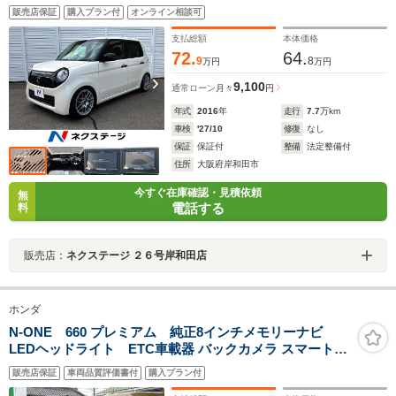
マートキー オートエアコン ステアリングスイッチ
販売店保証
購入プラン付
オンライン相談可
HIDヘッドライト
支払総額
本体価格
72.
64.
9
8
万円
万円
9,100
通常ローン
月々
円
年式
2016
年
走行
7.7
万km
車検
'27/10
修復
なし
保証
保証付
整備
法定整備付
住所
大阪府岸和田市
今すぐ在庫確認・見積依頼
無
電話する
料
販売店：
ネクステージ ２６号岸和田店
ホンダ
N-ONE 660 プレミアム 純正8インチメモリーナビ
LEDヘッドライト ETC車載器 バックカメラ スマートキ
ー プッシュボタンスタート 電子制御パーキングブレーキ
販売店保証
車両品質評価書付
購入プラン付
純正アルミホイール フロントフォグランプ ホンダセンシ