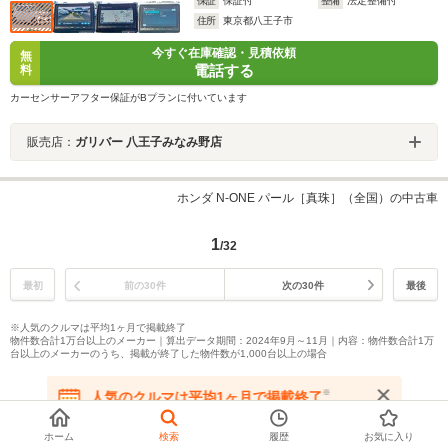
保証
保証付
整備
法定整備付
住所
東京都八王子市
今すぐ在庫確認・見積依頼
無
電話する
料
カーセンサーアフター保証がBプランに付いています
販売店：
ガリバー 八王子みなみ野店
ホンダ N-ONE パール［真珠］（全国）の中古車
1
/32
最初
前の30件
次の30件
最後
※人気のクルマは平均1ヶ月で掲載終了
物件数合計1万台以上のメーカー｜算出データ期間：2024年9月～11月｜内容：物件数合計1万
台以上のメーカーのうち、掲載が終了した物件数が1,000台以上の場合
※
人気のクルマは平均1ヶ月で掲載終了
在庫が無くなる前にお問い合わせください
よく一緒に検討される車種を比較
ホーム
検索
履歴
お気に入り