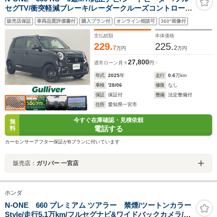
セグTV/衝突軽減ブレーキ/レーダークルーズコントロー
ル/レーンキープアシスト/ドライブレコーダー/純正アルミ
販売店保証
車両品質評価書付
購入プラン付
オンライン相談可
360°画像付
ホイール/ETC/Bluetooth/スマートキー/プッシュスタート
支払総額
本体価格
229.
225.
7
2
万円
万円
27,800
通常ローン
月々
円
年式
2025
年
走行
0.6
万km
車検
'28/06
修復
なし
保証
保証付
整備
法定整備付
住所
愛知県一宮市
今すぐ在庫確認・見積依頼
無
電話する
料
カーセンサーアフター保証がBプランに付いています
販売店：
ガリバー 一宮店
ホンダ
N-ONE 660 プレミアム ツアラー 禁煙/ツートンカラー
Style/走行5.1万km/フルセグナビ&ワイドバックカメラ/ス