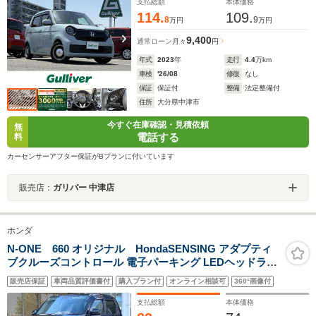
トキー オートハイビーム
支払総額
本体価格
114.
109.
8
9
万円
万円
9,400
通常ローン
月々
円
年式
2023
年
走行
4.4
万km
車検
'26/08
修復
なし
保証
保証付
整備
法定整備付
住所
大分県中津市
今すぐ在庫確認・見積依頼
無
電話する
料
カーセンサーアフター保証がBプランに付いています
販売店：
ガリバー 中津店
ホンダ
N-ONE 660 オリジナル HondaSENSING アダプティ
ブクルーズコントロール 電子パーキング LEDヘッドライ
ト スマートキー プッシュスタート 障害物センサー 電動
販売店保証
車両品質評価書付
購入プラン付
オンライン相談可
360°画像付
格納ミラー オートエアコン
支払総額
本体価格