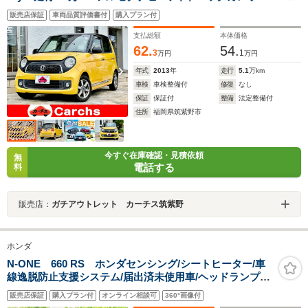
マートキー/オートエアコン/ETC付/HIDヘッドライ
販売店保証
車両品質評価書付
購入プラン付
ト/FOG/14インチアルミホイール
支払総額
本体価格
62.
54.
3
1
万円
万円
年式
2013
年
走行
5.1
万km
車検
車検整備付
修復
なし
保証
保証付
整備
法定整備付
住所
福岡県筑紫野市
今すぐ在庫確認・見積依頼
無
電話する
料
販売店：
ガチアウトレット カーチス筑紫野
ホンダ
N-ONE 660 RS ホンダセンシング/シートヒーター/車
線逸脱防止支援システム/届出済未使用車/ヘッドランプ
LED/USBジャック/EBD付ABS/アイドリングストップ/ク
販売店保証
購入プラン付
オンライン相談可
360°画像付
ルーズコントロール/禁煙車