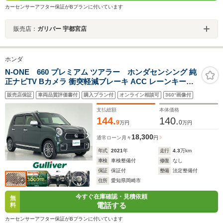
カーセンサーアフター保証がBプランに付いています
販売店：
ガリバー 宇都宮店
ホンダ
N-ONE 660 プレミアム ツアラー ホンダセンシング 純
正ナビTV Bカメラ 衝突軽減ブレーキ ACC レーンキープ
ステアリングアシスト オートハイビーム 誤発進抑制機能
販売店保証
車両品質評価書付
購入プラン付
オンライン相談可
360°画像付
LEDライト ETC パドルシフト ブレーキホールド
支払総額
本体価格
144.
140.
9
0
万円
万円
18,300
通常ローン
月々
円
年式
2021
年
走行
4.3
万km
車検
車検整備付
修復
なし
保証
保証付
整備
法定整備付
住所
愛知県岡崎市
今すぐ在庫確認・見積依頼
無
電話する
料
カーセンサーアフター保証がBプランに付いています