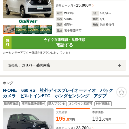
15,000
通常ローン
月々
円
年式
2021
年
走行
5.8
万km
車検
'28/03
修復
なし
保証
保証付
整備
法定整備付
住所
岩手県盛岡市
今すぐ在庫確認・見積依頼
無
電話する
料
カーセンサーアフター保証がBプランに付いています
販売店：
ガリバー 盛岡南店
ホンダ
N-ONE 660 RS 社外ディスプレイオーディオ バック
カメラ ビルトインETC ホンダセンシング アダプテ
ィブクルーズコントロール シートヒーター ステアリ
販売店保証
車両品質評価書付
購入プラン付
オンライン相談可
360°画像付
ングスイッチ 純正アルミホイール オートライト
LEDライト
支払総額
本体価格
195.
191.
8
0
万円
万円
23,700
通常ローン
月々
円