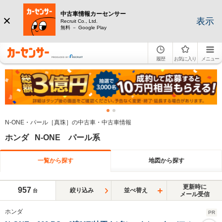
中古車情報カーセンサー
表示
Recruit Co., Ltd.
無料 － Google Play
履歴
お気に入り
メニュー
N-ONE・パール［真珠］の中古車・中古車情報
ホンダ N-ONE パール系
一覧から探す
地図から探す
更新時に
957
絞り込み
並べ替え
台
メール受信
ホンダ
PR