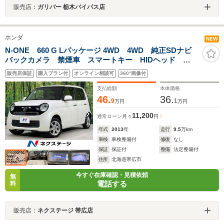
販売店：
ガリバー 栃木バイパス店
ホンダ
NEW
N-ONE 660 G Lパッケージ 4WD 4WD 純正SDナビ
バックカメラ 禁煙車 スマートキー HIDヘッド
ETC 純正14インチアルミ オートライト オートエア
販売店保証
購入プラン付
オンライン相談可
360°画像付
コン CD バニティミラー ウィンカーミラー 横滑防
止装置 電動格納ミラー
支払総額
本体価格
46.
36.
9
1
万円
万円
11,200
通常ローン
月々
円
年式
2013
年
走行
9.5
万km
車検
車検整備付
修復
なし
保証
保証付
整備
法定整備付
住所
北海道帯広市
今すぐ在庫確認・見積依頼
無
電話する
料
販売店：
ネクステージ 帯広店