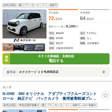
マートキー オートエアコン ステアリングスイッチ
販売店保証
購入プラン付
オンライン相談可
HIDヘッドライト
支払総額
本体価格
72.
64.
9
8
万円
万円
9,100
通常ローン
月々
円
年式
2016
年
走行
7.7
万km
車検
'27/10
修復
なし
保証
保証付
整備
法定整備付
住所
大阪府岸和田市
今すぐ在庫確認・見積依頼
無
電話する
料
販売店：
ネクステージ ２６号岸和田店
ホンダ
N-ONE 660 オリジナル アダプティブクルーズコント
ロール 純正ナビ バックカメラ 衝突被害軽減ブレー
キ パーキングセンサー レーンキープアシスト 前後
販売店保証
車両品質評価書付
購入プラン付
オンライン相談可
360°画像付
ドライブレコーダー オートブレーキホールド スマー