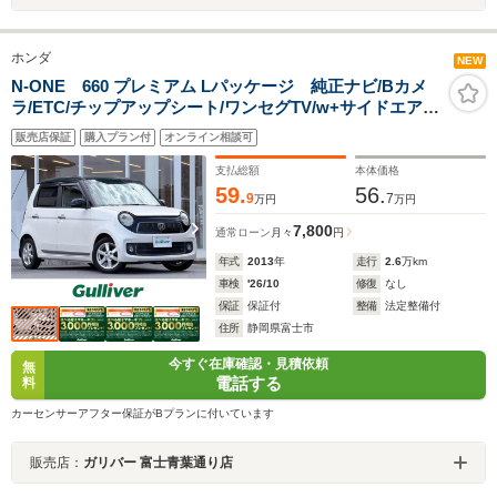
ホンダ
NEW
N-ONE 660 プレミアム Lパッケージ 純正ナビ/Bカメ
ラ/ETC/チップアップシート/ワンセグTV/w+サイドエアバ
ッグ/カーテンエアバッグ/横滑り防止装置/オートエアコ
販売店保証
購入プラン付
オンライン相談可
ン/スマートキー/エンジンスタートボタン/CD.DVD再
生/ABS
支払総額
本体価格
59.
56.
9
7
万円
万円
7,800
通常ローン
月々
円
年式
2013
年
走行
2.6
万km
車検
'26/10
修復
なし
保証
保証付
整備
法定整備付
住所
静岡県富士市
今すぐ在庫確認・見積依頼
無
電話する
料
カーセンサーアフター保証がBプランに付いています
販売店：
ガリバー 富士青葉通り店