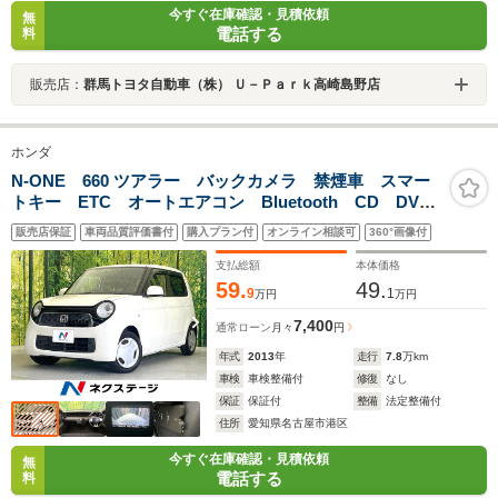
今すぐ在庫確認・見積依頼
無
電話する
料
販売店：
群馬トヨタ自動車（株） Ｕ－Ｐａｒｋ高崎島野店
ホンダ
N-ONE 660 ツアラー バックカメラ 禁煙車 スマー
トキー ETC オートエアコン Bluetooth CD DVD
再生
販売店保証
車両品質評価書付
購入プラン付
オンライン相談可
360°画像付
支払総額
本体価格
59.
49.
9
1
万円
万円
7,400
通常ローン
月々
円
年式
2013
年
走行
7.8
万km
車検
車検整備付
修復
なし
保証
保証付
整備
法定整備付
住所
愛知県名古屋市港区
今すぐ在庫確認・見積依頼
無
電話する
料