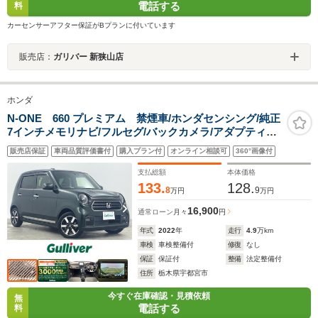
電話する
料
カーセンサーアフター保証がBプランに付いています
販売店：
ガリバー 新狭山店
ホンダ
N-ONE 660 プレミアム 禁煙車/ホンダセンシング/純正
7インチメモリナビ/フルセグ/バックカメラ/アダプティブ
クルーズコントロール/レーンキープアシスト/ステアリン
販売店保証
車両品質評価書付
購入プラン付
オンライン相談可
360°画像付
グスイッチ/ハーフレザーシート/前席シートヒーター
支払総額
本体価格
133.
128.
8
9
万円
万円
16,900
通常ローン
月々
円
年式
2022
年
走行
4.9
万km
車検
車検整備付
修復
なし
保証
保証付
整備
法定整備付
住所
栃木県宇都宮市
今すぐ在庫確認・見積依頼
無
電話する
料