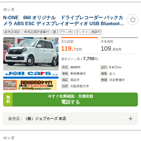
ホンダ
N-ONE 660 オリジナル ドライブレコーダー バックカ
メラ ABS ESC ディスプレイオーディオ USB Bluetooth
クリアランスソナー アダプティブコントロール レーンア
販売店保証
車両品質評価書付
購入プラン付
オンライン相談可
シスト 衝突被害軽減システム オートマチックハイビーム
LEDヘッドランプ
支払総額
本体価格
119.
109.
7
9
万円
万円
7,700
通常ローン
月々
円
年式
2025
年
走行
0.6
万km
車検
車検整備付
修復
あり
保証
保証付
整備
法定整備付
住所
大阪府枚方市
今すぐ在庫確認・見積依頼
無
電話する
料
販売店：
（株）ジョブカーズ 本店
ホンダ