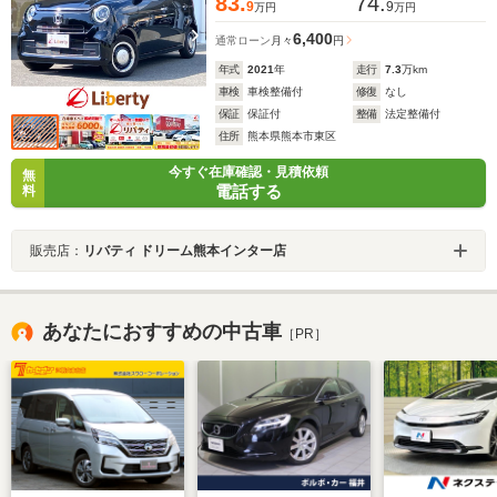
83.
74.
9
9
万円
万円
6,400
通常ローン
月々
円
年式
2021
年
走行
7.3
万km
車検
車検整備付
修復
なし
保証
保証付
整備
法定整備付
住所
熊本県熊本市東区
今すぐ在庫確認・見積依頼
無
電話する
料
販売店：
リバティ ドリーム熊本インター店
あなたにおすすめの中古車
［PR］