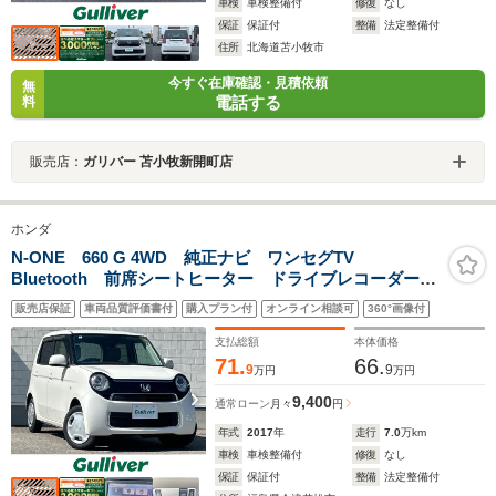
車検
車検整備付
修復
なし
保証
保証付
整備
法定整備付
住所
北海道苫小牧市
今すぐ在庫確認・見積依頼
無
電話する
料
販売店：
ガリバー 苫小牧新開町店
ホンダ
N-ONE 660 G 4WD 純正ナビ ワンセグTV
Bluetooth 前席シートヒーター ドライブレコーダー
ETC スマートキー プッシュスタートボタン 純正フ
販売店保証
車両品質評価書付
購入プラン付
オンライン相談可
360°画像付
ロアマット 横滑り防止装置 純正ホイールキャップ
支払総額
本体価格
71.
66.
9
9
万円
万円
9,400
通常ローン
月々
円
年式
2017
年
走行
7.0
万km
車検
車検整備付
修復
なし
保証
保証付
整備
法定整備付