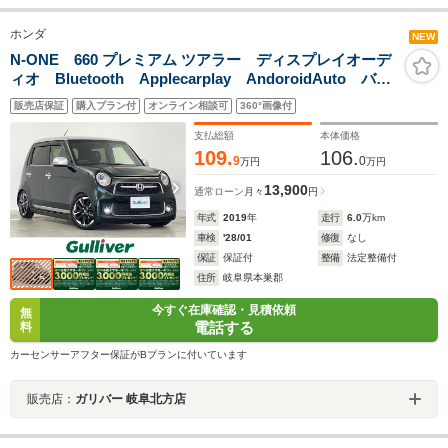
ホンダ
NEW
N-ONE 660 プレミアム ツアラー ディスプレイオーデ
ィオ Bluetooth Applecarplay AndoroidAuto バッ
クカメラ 前後ドライブレコーダー ビルトインETC
販売店保証
購入プラン付
オンライン相談可
360°画像付
カロッツェリアスピーカー クルーズコントロール
支払総額
本体価格
109.
106.
9
0
万円
万円
13,900
通常ローン
月々
円
年式
2019
年
走行
6.0
万km
車検
'28/01
修復
なし
保証
保証付
整備
法定整備付
住所
岐阜県本巣郡
今すぐ在庫確認・見積依頼
無
電話する
料
カーセンサーアフター保証がBプランに付いています
販売店：
ガリバー 岐阜北方店