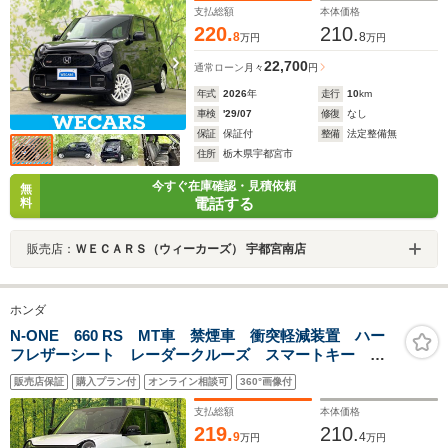
支払総額
本体価格
220.
210.
8
8
万円
万円
22,700
通常ローン
月々
円
年式
2026
年
走行
10
km
車検
'29/07
修復
なし
保証
保証付
整備
法定整備無
住所
栃木県宇都宮市
今すぐ在庫確認・見積依頼
無
電話する
料
販売店：
ＷＥＣＡＲＳ（ウィーカーズ） 宇都宮南店
ホンダ
N-ONE 660 RS MT車 禁煙車 衝突軽減装置 ハー
フレザーシート レーダークルーズ スマートキー
LEDヘッド 純正15インチアルミ オートハイビーム
販売店保証
購入プラン付
オンライン相談可
360°画像付
車線逸脱警報 オートライト オートエアコン LEDフ
ォグ
支払総額
本体価格
219.
210.
9
4
万円
万円