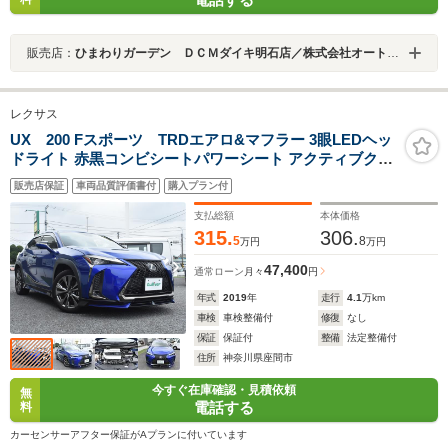
販売店：
ひまわりガーデン ＤＣＭダイキ明石店／株式会社オートスタイルトレーディング
レクサス
UX 200 Fスポーツ TRDエアロ&マフラー 3眼LEDヘッ
ドライト 赤黒コンビシートパワーシート アクティブクル
ーズ ステアリングヒーター ETC2.0 ドラレコ 前後クリア
販売店保証
車両品質評価書付
購入プラン付
ランスソナ
支払総額
本体価格
315.
306.
5
8
万円
万円
47,400
通常ローン
月々
円
年式
2019
年
走行
4.1
万km
車検
車検整備付
修復
なし
保証
保証付
整備
法定整備付
住所
神奈川県座間市
今すぐ在庫確認・見積依頼
無
電話する
料
カーセンサーアフター保証がAプランに付いています