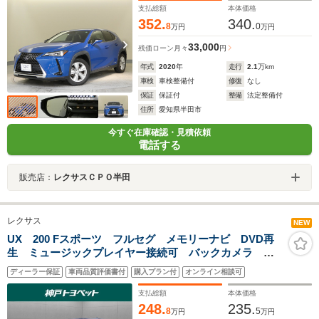
支払総額
本体価格
352.
340.
8
0
万円
万円
33,000
残価ローン
月々
円
年式
2020
年
走行
2.1
万km
車検
車検整備付
修復
なし
保証
保証付
整備
法定整備付
住所
愛知県半田市
今すぐ在庫確認・見積依頼
電話する
販売店：
レクサスＣＰＯ半田
レクサス
NEW
UX 200 Fスポーツ フルセグ メモリーナビ DVD再
生 ミュージックプレイヤー接続可 バックカメラ 衝
突被害軽減システム ETC LEDヘッドランプ アイド
ディーラー保証
車両品質評価書付
購入プラン付
オンライン相談可
リングストップ
支払総額
本体価格
248.
235.
8
5
万円
万円