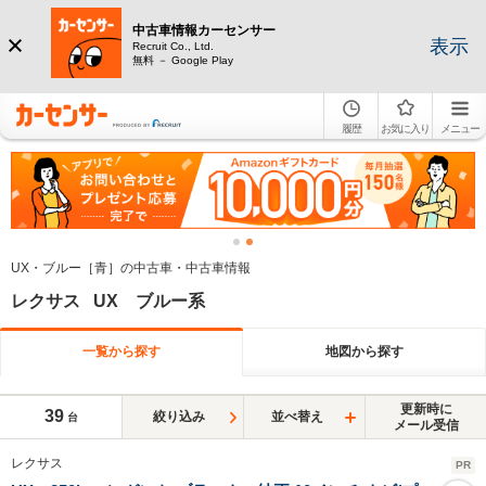
中古車情報カーセンサー
表示
Recruit Co., Ltd.
無料 － Google Play
履歴
お気に入り
メニュー
UX・ブルー［青］の中古車・中古車情報
レクサス UX ブルー系
一覧から探す
地図から探す
更新時に
39
絞り込み
並べ替え
台
メール受信
レクサス
PR