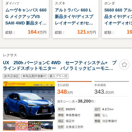
ダイハツ
スズキ
ホンダ
ムーヴキャンバス 660
アルトラパン 660 L
S660 660 ア
G メイクアップVS
新品タイヤ/ディスプ
品タイヤ/ディ
SAIII 4WD 新品タイ
レイオーディオ/セー
イオーディオ/
ヤ/社外 SDナビ/衝突
フティサポート(スズ
ハーフレザー/
164
121
1
総額：
.9
万円
総額：
.9
万円
総額：
安全装置/両側電動ス
キ)/シートヒーター/ド
ブレコーダー 
ライドドア/シートヒ
ライブレコーダー 前
ッドランプ LED
ーター 運転席/全方位
後/Bluetooth接
ジャック/ETC/
レクサス
モニター/車線逸脱防
続/ETC/EBD付ABS/横
ABS/横滑り防
止支援システム/ヘッ
滑り防止装置/バック
ホンダセンシ
UX 250h バージョンC 4WD セーフティシステム+ ブ
ラインドスポットモニター パノラミックビューモニタ
ドランプ
モニター
ー レーダークルーズ 三眼LEDライト 1500W電源
LED/Bluetooth接続
販売店保証
車両品質評価書付
購入プラン付
12.3型ナビ パワーシート シート&ステアヒーター
ETC2.0
支払総額
本体価格
348
343.
0
万円
万円
38,200
通常ローン
月々
円
年式
2023
年
走行
4.2
万km
車検
車検整備付
修復
なし
保証
保証付
整備
法定整備付
住所
北海道江別市