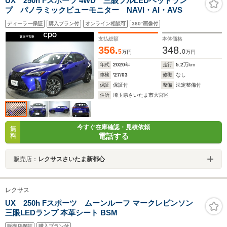
UX 250h Fスポーツ 4WD 三眼フルLEDヘッドラン
プ パノラミックビューモニター NAVI・AI・AVS
ディーラー保証
購入プラン付
オンライン相談可
360°画像付
支払総額
本体価格
356.
348.
5
0
万円
万円
年式
2020
年
走行
5.2
万km
車検
'27/03
修復
なし
保証
保証付
整備
法定整備付
住所
埼玉県さいたま市大宮区
今すぐ在庫確認・見積依頼
無
電話する
料
販売店：
レクサスさいたま新都心
レクサス
UX 250h Fスポーツ ムーンルーフ マークレビンソン
三眼LEDランプ 本革シート BSM
販売店保証
購入プラン付