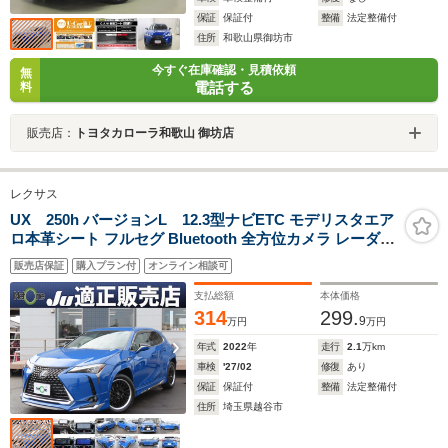
保証
保証付
整備
法定整備付
住所
和歌山県御坊市
今すぐ在庫確認・見積依頼
無
電話する
料
販売店：
トヨタカローラ和歌山 御坊店
レクサス
UX 250h バージョンL 12.3型ナビETC モデリスタエア
ロ本革シート フルセグ Bluetooth 全方位カメラ レーダー
クルーズ 衝突軽減ブレーキ レーンキープ 後方死角センサ
販売店保証
購入プラン付
オンライン相談可
ー エアシート シートヒーター スマートキー LEDライト
LEDフォグ
支払総額
本体価格
314
299.
9
万円
万円
年式
2022
年
走行
2.1
万km
車検
'27/02
修復
あり
保証
保証付
整備
法定整備付
住所
埼玉県越谷市