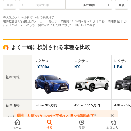
最初
前の30件
次の30件
最後
※人気のクルマは平均1ヶ月で掲載終了
物件数合計1万台以上のメーカー｜算出データ期間：2024年9月～11月｜内容：物件数合計1万
台以上のメーカーのうち、掲載が終了した物件数が1,000台以上の場合
よく一緒に検討される車種を比較
レクサス
レクサス
レクサス
UX300e
NX
LBX
基本情報
新車価格
580～705万円
455～772.5万円
420～75
※
人気のクルマは平均1ヶ月で掲載終了
中古車
261.1万円
564.9万円
469.4万円
在庫が無くなる前にお問い合わせください
平均価格
ホーム
検索
履歴
お気に入り