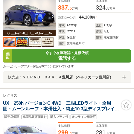
TV・CD/DVD再生・ETC・ドラレコ
支払総額
本体価格
337.
324.
5
8
万円
万円
44,100
通常ローン
月々
円
年式
2022
年
走行
2.3
万km
車検
'27/02
修復
なし
保証
保証付
整備
法定整備付
住所
愛知県豊川市
今すぐ在庫確認・見積依頼
無
電話する
料
カーセンサーアフター保証がBプランに付いています
販売店：
ＶＥＲＮＯ ＣＡＲＬＡ豊川店 （ベルノカーラ豊川店）
レクサス
UX 250h バージョンC 4WD 三眼LEDライト・全周
囲・ムーンルーフ・本州仕入・純正10.3型ディスプレイナ
ビ・電動シート・BSM・ヘッドアップディスプレイ・電
販売店保証
車両品質評価書付
購入プラン付
オンライン相談可
動リアゲート・シート&ステアリングヒーター・純正
AW・CD/DVD・ETC・ドラレコ
支払総額
本体価格
299.
281.
4
8
万円
万円