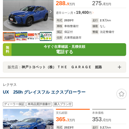
288.
275.
9
8
万円
万円
19,400
通常ローン
月々
円
年式
2020
年
走行
2.5
万km
車検
車検整備付
修復
なし
保証
保証付
整備
法定整備付
住所
兵庫県姫路市
今すぐ在庫確認・見積依頼
無
電話する
料
販売店：
神戸トヨペット（株） ＴＨＥ ＧＡＲＡＧＥ 姫路
レクサス
UX 250h グレイスフル エクスプローラー
ディーラー保証
車両品質評価書付
購入プラン付
支払総額
本体価格
365.
353.
3
0
万円
万円
年式
2023
年
走行
3.2
万km