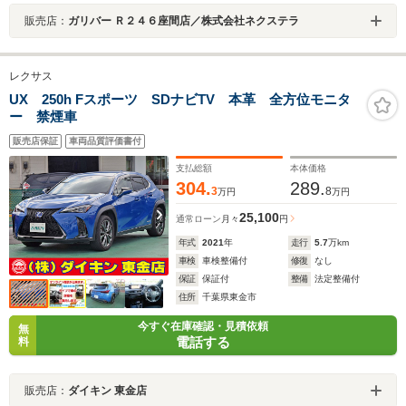
販売店：
ガリバー Ｒ２４６座間店／株式会社ネクステラ
レクサス
UX 250h Fスポーツ SDナビTV 本革 全方位モニタ
ー 禁煙車
販売店保証
車両品質評価書付
支払総額
本体価格
304.
289.
3
8
万円
万円
25,100
通常ローン
月々
円
年式
2021
年
走行
5.7
万km
車検
車検整備付
修復
なし
保証
保証付
整備
法定整備付
住所
千葉県東金市
今すぐ在庫確認・見積依頼
無
電話する
料
販売店：
ダイキン 東金店