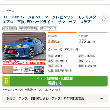
レクサス
UX 250h バージョンL マークレビンソン モデリスタ
エアロ 三眼LEDヘッドライト サンルーフ ステアリ
ングヒータ ベンチレーション 全方位カメラ ブライ
販売店保証
車両品質評価書付
購入プラン付
ンドスポットモニター ヘッドアップディスプレイ プ
リクラッシュセーフティ
支払総額
本体価格
289
272.
0
万円
万円
22,300
通常ローン
月々
円
年式
2019
年
走行
7.3
万km
車検
車検整備付
修復
なし
保証
保証付
整備
法定整備付
住所
三重県四日市市
今すぐ在庫確認・見積依頼
無
電話する
料
カーセンサーアフター保証がBプランに付いています
販売店：
アップル 四日市ときわ／アップルＦＣ本部直営店