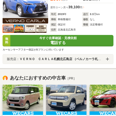
39,100
通常ローン
月々
円
年式
2019
年
走行
3.3
万km
車検
車検整備付
修復
なし
保証
保証付
整備
法定整備付
住所
北海道北広島市
今すぐ在庫確認・見積依頼
無
電話する
料
カーセンサーアフター保証がBプランに付いています
販売店：
ＶＥＲＮＯ ＣＡＲＬＡ札幌北広島店 （ベルノカーラ札幌北広島店）
あなたにおすすめの中古車
［PR］