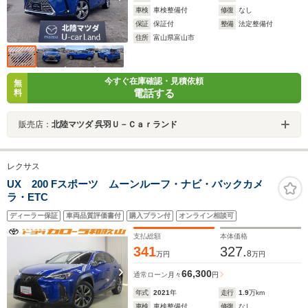
車検
車検整備付
修復
なし
保証
保証付
整備
法定整備付
住所
富山県富山市
今すぐ在庫確認・見積依頼
無
電話する
料
販売店：
北陸マツダ 呉羽Ｕ－Ｃａｒランド
レクサス
UX 200 Fスポーツ ムーンルーフ・ナビ・バックカメ
ラ・ETC
ディーラー保証
車両品質評価書付
購入プラン付
オンライン相談可
支払総額
本体価格
341
327.
8
万円
万円
66,300
通常ローン
月々
円
年式
2021
年
走行
1.9
万km
車検
車検整備付
修復
なし