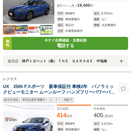
19,400
通常ローン
月々
円
年式
2018
年
走行
2.3
万km
車検
車検整備付
修復
なし
保証
保証付
整備
法定整備付
住所
兵庫県姫路市
今すぐ在庫確認・見積依頼
無
電話する
料
販売店：
神戸トヨペット（株） ＴＨＥ ＧＡＲＡＧＥ 中地南
レクサス
UX 250h Fスポーツ 新車保証付 車検2年 パノラミッ
クビューモニター ムーンルーフ ハンズフリーパワーバッ
クドア F SPORT専用ホワイト内装 パフォーマンスダンパ
販売店保証
車両品質評価書付
オンライン相談可
ー前席H&C ステアリングH
支払総額
本体価格
414
405.
0
万円
万円
年式
2023
年
走行
1.1
万km
車検
車検整備付
修復
なし