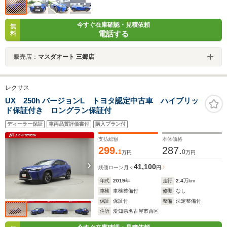
今すぐ在庫確認・見積依頼
無
電話する
料
販売店：
マスダオート 三郷店
レクサス
UX 250h バージョンL トヨタ認定中古車 ハイブリッ
ド保証付き ロングラン保証付
ディーラー保証
車両品質評価書付
購入プラン付
支払総額
本体価格
299.
287.
1
0
万円
万円
41,100
残価ローン
月々
円
年式
2019
年
走行
2.4
万km
車検
車検整備付
修復
なし
保証
保証付
整備
法定整備付
住所
愛知県名古屋市西区