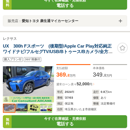
今すぐ在庫確認・見積依頼
無
電話する
料
販売店：
愛知トヨタ 康生通マイカーセンター
レクサス
UX 300h Fスポーツ (後期型/Apple Car Play対応純正
ワイドナビ/フルセグTV/USB/Bトゥース/Bカメラ/全方位
カメラ/本革シート/シートヒーター/Pシート/純正エアロ/
購入プラン付
360°画像付
純正18インチAW/LEDヘッドライト/LEDフォグ/パワーバ
ックドア)
支払総額
本体価格
369.
349.
8
8
万円
万円
52,000
通常ローン
月々
円
年式
2024
年
走行
0.8
万km
車検
'27/03
修復
あり
保証
保証無
整備
法定整備付
住所
埼玉県さいたま市岩槻区
今すぐ在庫確認・見積依頼
無
電話する
料