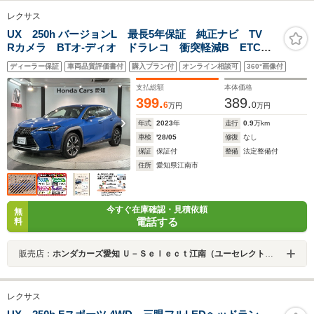
レクサス
UX 250h バージョンL 最長5年保証 純正ナビ TV
Rカメラ BTオ-ディオ ドラレコ 衝突軽減B ETC
LEDライト 横滑り防止 シートヒーター シートエア
ディーラー保証
車両品質評価書付
購入プラン付
オンライン相談可
360°画像付
コン 電動シート クルコン Pテールゲート アルミ
フォグ
支払総額
本体価格
399.
389.
6
0
万円
万円
年式
2023
年
走行
0.9
万km
車検
'28/05
修復
なし
保証
保証付
整備
法定整備付
住所
愛知県江南市
今すぐ在庫確認・見積依頼
無
電話する
料
販売店：
ホンダカーズ愛知 Ｕ－Ｓｅｌｅｃｔ江南（ユーセレクト江南）
レクサス