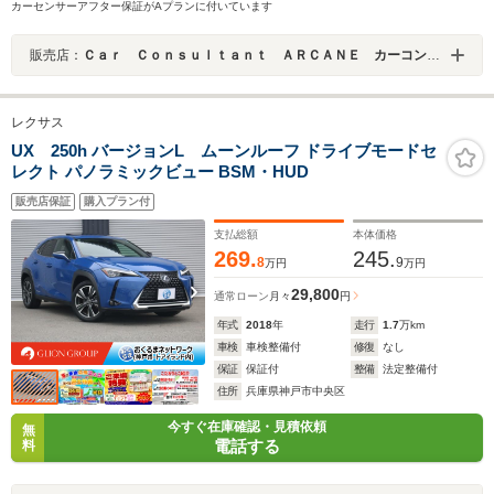
カーセンサーアフター保証がAプランに付いています
販売店：
Ｃａｒ Ｃｏｎｓｕｌｔａｎｔ ＡＲＣＡＮＥ カーコンサルタントアーケイン
レクサス
UX 250h バージョンL ムーンルーフ ドライブモードセ
レクト パノラミックビュー BSM・HUD
販売店保証
購入プラン付
支払総額
本体価格
269.
245.
8
9
万円
万円
29,800
通常ローン
月々
円
年式
2018
年
走行
1.7
万km
車検
車検整備付
修復
なし
保証
保証付
整備
法定整備付
住所
兵庫県神戸市中央区
今すぐ在庫確認・見積依頼
無
電話する
料