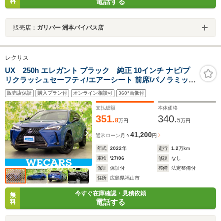
電話する
料
販売店：
ガリバー 洲本バイパス店
レクサス
UX 250h エレガント ブラック 純正 10インチ ナビ/プ
リクラッシュセーフティ/エアーシート 前席/パノラミック
ビューモニター/車線逸脱防止支援システム/シート フルレ
販売店保証
購入プラン付
オンライン相談可
360°画像付
ザー/電動バックドア/ドライブレコーダー 前後
支払総額
本体価格
351.
340.
8
5
万円
万円
41,200
通常ローン
月々
円
年式
2022
年
走行
1.2
万km
車検
'27/06
修復
なし
保証
保証付
整備
法定整備付
住所
広島県福山市
今すぐ在庫確認・見積依頼
無
電話する
料