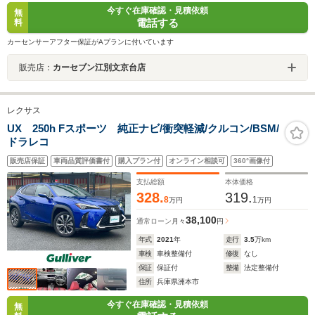
今すぐ在庫確認・見積依頼
無
電話する
料
カーセンサーアフター保証がAプランに付いています
販売店：
カーセブン江別文京台店
レクサス
UX 250h Fスポーツ 純正ナビ/衝突軽減/クルコン/BSM/
ドラレコ
販売店保証
車両品質評価書付
購入プラン付
オンライン相談可
360°画像付
支払総額
本体価格
328.
319.
8
1
万円
万円
38,100
通常ローン
月々
円
年式
2021
年
走行
3.5
万km
車検
車検整備付
修復
なし
保証
保証付
整備
法定整備付
住所
兵庫県洲本市
今すぐ在庫確認・見積依頼
無