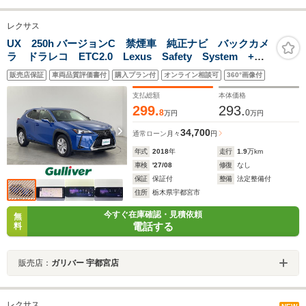
レクサス
UX 250h バージョンC 禁煙車 純正ナビ バックカメ
ラ ドラレコ ETC2.0 Lexus Safety System +
ワイヤレス充電 ステアリングヒーター 合皮シート
販売店保証
車両品質評価書付
購入プラン付
オンライン相談可
360°画像付
メモリ機能付きパワーシート シートヒーター
支払総額
本体価格
299.
293.
8
0
万円
万円
34,700
通常ローン
月々
円
年式
2018
年
走行
1.9
万km
車検
'27/08
修復
なし
保証
保証付
整備
法定整備付
住所
栃木県宇都宮市
今すぐ在庫確認・見積依頼
無
電話する
料
販売店：
ガリバー 宇都宮店
レクサス