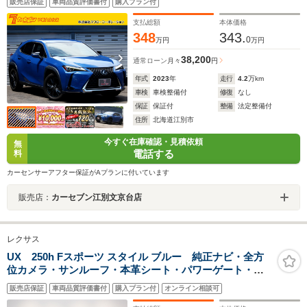
販売店保証
車両品質評価書付
購入プラン付
12.3型ナビ パワーシート シート&ステアヒーター
ETC2.0
支払総額
本体価格
348
343.
0
万円
万円
38,200
通常ローン
月々
円
年式
2023
年
走行
4.2
万km
車検
車検整備付
修復
なし
保証
保証付
整備
法定整備付
住所
北海道江別市
今すぐ在庫確認・見積依頼
無
電話する
料
カーセンサーアフター保証がAプランに付いています
販売店：
カーセブン江別文京台店
レクサス
UX 250h Fスポーツ スタイル ブルー 純正ナビ・全方
位カメラ・サンルーフ・本革シート・パワーゲート・レ
クサスセーフティシステム・障害物センサー・パワーシ
販売店保証
車両品質評価書付
購入プラン付
オンライン相談可
ート・シートヒーター/クーラー・純正AW・フルセグ