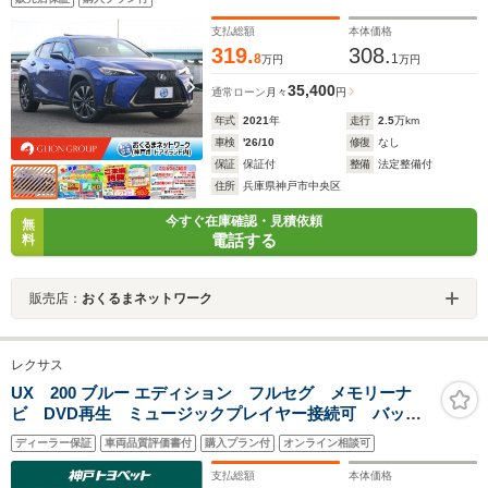
支払総額
本体価格
319.
308.
8
1
万円
万円
35,400
通常ローン
月々
円
年式
2021
年
走行
2.5
万km
車検
'26/10
修復
なし
保証
保証付
整備
法定整備付
住所
兵庫県神戸市中央区
今すぐ在庫確認・見積依頼
無
電話する
料
販売店：
おくるまネットワーク
レクサス
UX 200 ブルー エディション フルセグ メモリーナ
ビ DVD再生 ミュージックプレイヤー接続可 バック
カメラ 衝突被害軽減システム ETC ドラレコ LED
ディーラー保証
車両品質評価書付
購入プラン付
オンライン相談可
ヘッドランプ アイドリングストップ
支払総額
本体価格