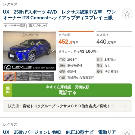
レクサス
UX 250h Fスポーツ 4WD レクサス認定中古車 ワン
オーナー ITS Connectヘッドアップディスプレイ 三眼フ
ルLEDヘッドランプ パーキングサポートブレーキ ブ
ディーラー保証
購入プラン付
ラインドスポットモニター パノラミックビューモニタ
ー
支払総額
本体価格
452.
440.
9
0
万円
万円
43,100
通常ローン
月々
円
年式
2023
年
走行
2.5
万km
車検
車検整備付
修復
なし
保証
保証付
整備
法定整備付
住所
宮城県仙台市青葉区
今すぐ在庫確認・見積依頼
無
電話する
料
販売店：
宮城トヨタグループ レクサスＣＰＯ仙台吉成／宮城トヨタ自動車
レクサス
UX 250h バージョンL 4WD 純正10型ナビ 電動リア