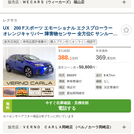
販売店：
ＷＥＣＡＲＳ（ウィーカーズ） 福山店
レクサス
UX 200 Fスポーツ エモーショナル エクスプローラー
オレンジキャリパー 障害物センサー 全方位C サンルーフ
パワーゲート 本革シート 電動シート シートヒーター/エ
販売店保証
車両品質評価書付
購入プラン付
オンライン相談可
アコン BSM LEDライト スマートキー 純正AW 純正ディ
スプレイAD フルセグ Bluetooth ETC ドラレコ
支払総額
本体価格
388.
369.
1
8
万円
万円
50,800
通常ローン
月々
円
年式
2023
年
走行
0.6
万km
車検
車検整備付
修復
なし
保証
保証付
整備
法定整備付
住所
愛知県岡崎市
今すぐ在庫確認・見積依頼
無
電話する
料
カーセンサーアフター保証がBプランに付いています
販売店：
ＶＥＲＮＯ ＣＡＲＬＡ岡崎店 （ベルノカーラ岡崎店）