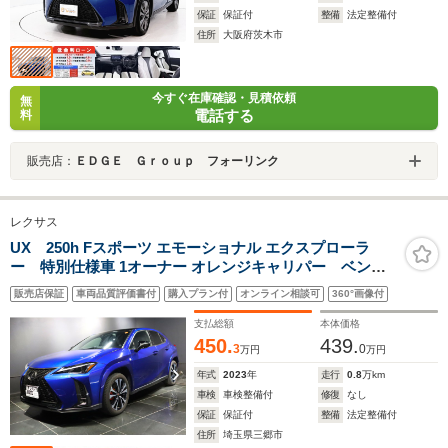
保証
保証付
整備
法定整備付
住所
大阪府茨木市
今すぐ在庫確認・見積依頼
無
電話する
料
販売店：
ＥＤＧＥ Ｇｒｏｕｐ フォーリンク
レクサス
UX 250h Fスポーツ エモーショナル エクスプローラ
ー 特別仕様車 1オーナー オレンジキャリパー ベンチ
レーション機能付きシートヒーター パノラミックビュ
販売店保証
車両品質評価書付
購入プラン付
オンライン相談可
360°画像付
ーモニター パワーバックドア ヘッドアップディスプ
レイ ステアリングヒーター パドルシフト
支払総額
本体価格
450.
439.
3
0
万円
万円
年式
2023
年
走行
0.8
万km
車検
車検整備付
修復
なし
保証
保証付
整備
法定整備付
住所
埼玉県三郷市