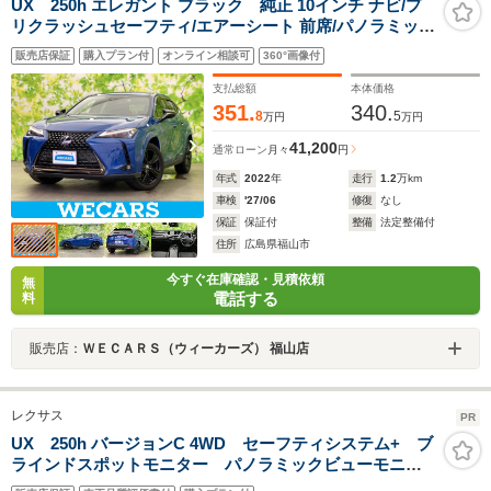
UX 250h エレガント ブラック 純正 10インチ ナビ/プ
リクラッシュセーフティ/エアーシート 前席/パノラミック
ビューモニター/車線逸脱防止支援システム/シート フルレ
販売店保証
購入プラン付
オンライン相談可
360°画像付
ザー/電動バックドア/ドライブレコーダー 前後
支払総額
本体価格
351.
340.
8
5
万円
万円
41,200
通常ローン
月々
円
年式
2022
年
走行
1.2
万km
車検
'27/06
修復
なし
保証
保証付
整備
法定整備付
住所
広島県福山市
今すぐ在庫確認・見積依頼
無
電話する
料
販売店：
ＷＥＣＡＲＳ（ウィーカーズ） 福山店
レクサス
PR
UX 250h バージョンC 4WD セーフティシステム+ ブ
ラインドスポットモニター パノラミックビューモニタ
ー レーダークルーズ 三眼LEDライト 1500W電源