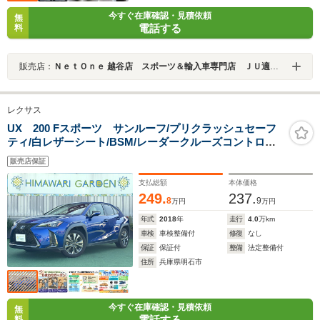
今すぐ在庫確認・見積依頼
無
電話する
料
販売店：
ＮｅｔＯｎｅ 越谷店 スポーツ＆輸入車専門店 ＪＵ適正販売店
レクサス
UX 200 Fスポーツ サンルーフ/プリクラッシュセーフ
ティ/白レザーシート/BSM/レーダークルーズコントロー
ル/クリアランスソナー/LEDヘッドライト/シートヒータ
販売店保証
ー/ステアリングヒーター/パワーゲート/パワーシー
ト/ETC
支払総額
本体価格
249.
237.
8
9
万円
万円
年式
2018
年
走行
4.0
万km
車検
車検整備付
修復
なし
保証
保証付
整備
法定整備付
住所
兵庫県明石市
今すぐ在庫確認・見積依頼
無
電話する
料