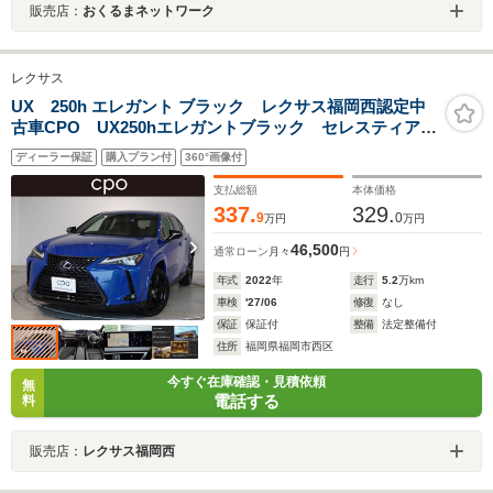
販売店：
おくるまネットワーク
レクサス
UX 250h エレガント ブラック レクサス福岡西認定中
古車CPO UX250hエレガントブラック セレスティアル
ブルーガラスフレーク 三眼フルLEDヘッドランプ ナ
ディーラー保証
購入プラン付
360°画像付
ンバーフレーム&ロックボルト ドライブレコーダー フ
ロアマット
支払総額
本体価格
337.
329.
9
0
万円
万円
46,500
通常ローン
月々
円
年式
2022
年
走行
5.2
万km
車検
'27/06
修復
なし
保証
保証付
整備
法定整備付
住所
福岡県福岡市西区
今すぐ在庫確認・見積依頼
無
電話する
料
販売店：
レクサス福岡西