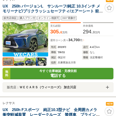
NEW
UX 250h バージョンL サンルーフ/純正 10.3インチ メ
モリーナビ/プリクラッシュセーフティ/エアーシート 前
席/車線逸脱防止支援システム/シート フルレザー/電動バ
販売店保証
購入プラン付
オンライン相談可
360°画像付
ックドア/ヘッドランプ LED/USBジャック
支払総額
本体価格
305.
294.
6
9
万円
万円
34,700
通常ローン
月々
円
年式
2019
年
走行
4.4
万km
車検
'26/11
修復
なし
保証
保証付
整備
法定整備付
住所
兵庫県加古川市
今すぐ在庫確認・見積依頼
無
電話する
料
販売店：
ＷＥＣＡＲＳ（ウィーカーズ） 加古川店
レクサス
NEW
UX 250h Fスポーツ 純正10.3型ナビ 全周囲カメラ
衝突軽減装置 レーダークルーズ 禁煙車 ブラインド