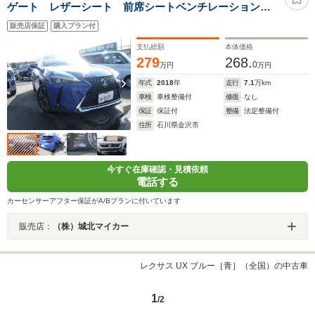
ゲート レザーシート 前席シートベンチレーション
ドラレコ
販売店保証
購入プラン付
支払総額
本体価格
279
268.
0
万円
万円
年式
2018
年
走行
7.1
万km
車検
車検整備付
修復
なし
保証
保証付
整備
法定整備付
住所
石川県金沢市
今すぐ在庫確認・見積依頼
電話する
カーセンサーアフター保証がA/Bプランに付いています
販売店：
（株）城北マイカー
レクサス UX ブルー［青］（全国）の中古車
1
/2