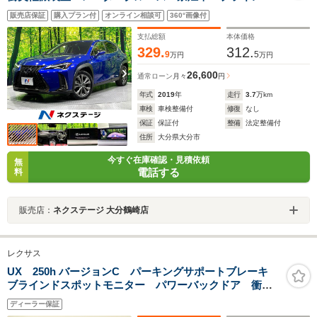
スポットモニター 赤革シート LEDヘッド/フォグ ド
販売店保証
購入プラン付
オンライン相談可
360°画像付
ラレコ フルセグ Bluetooth再生 ETC スマートキー
支払総額
本体価格
329.
312.
9
5
万円
万円
26,600
通常ローン
月々
円
年式
2019
年
走行
3.7
万km
車検
車検整備付
修復
なし
保証
保証付
整備
法定整備付
住所
大分県大分市
今すぐ在庫確認・見積依頼
無
電話する
料
販売店：
ネクステージ 大分鶴崎店
レクサス
UX 250h バージョンC パーキングサポートブレーキ
ブラインドスポットモニター パワーバックドア 衝突
被害軽減ブレーキ ペダル踏み間違い時加速抑制装置
ディーラー保証
地デジTV(フルセグ) パワーシート