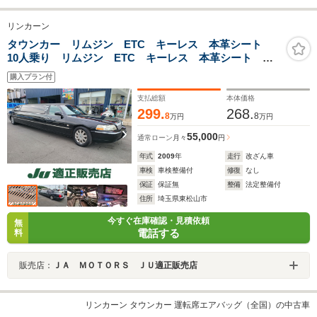
リンカーン
タウンカー リムジン ETC キーレス 本革シート
10人乗り リムジン ETC キーレス 本革シート
855cm クルコン 社外ナビ 点検整備 車検1年
購入プラン付
支払総額
本体価格
299.
268.
8
8
万円
万円
55,000
通常ローン
月々
円
年式
2009
年
走行
改ざん車
車検
車検整備付
修復
なし
保証
保証無
整備
法定整備付
住所
埼玉県東松山市
今すぐ在庫確認・見積依頼
無
電話する
料
販売店：
ＪＡ ＭＯＴＯＲＳ ＪＵ適正販売店
リンカーン タウンカー 運転席エアバッグ（全国）の中古車