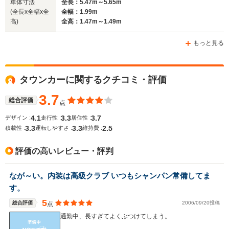
車体寸法
全長：5.47m～5.65m
(全長x全幅x全
全幅：1.99m
ホイールベース
ホイールベース
ホイー
高)
全高：1.47m～1.49m
-m
-m
もっと見る
WLTCモード
タウンカーに関するクチコミ・評価
-
-
-
燃費
3.7
総合評価
点
4.1
3.3
3.7
デザイン :
走行性 :
居住性 :
3.3
3.3
2.5
排気量
4600cc
4600cc
4564cc
積載性 :
運転しやすさ :
維持費 :
駆動方式
FR
FF
FF
評価の高いレビュー・評判
なが～い。内装は高級クラブ いつもシャンパン常備してま
す。
5
総合評価
2006/09/20投稿
点
通勤中、長すぎてよくぶつけてしまう。