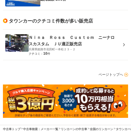
タウンカーのクチコミ件数が多い販売店
Ｎｉｎａ Ｒｏｓｓ Ｃｕｓｔｏｍ ニーナロ
スカスタム ＪＵ適正販売店
兵庫県姫路市花田町一本松２３－２
10
クチコミ：
件
ページトップへ
中古車トップ
中古車検索：メーカー一覧
リンカーンの中古車
全国のリンカーン
タウンカー