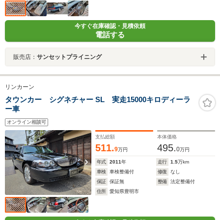
今すぐ在庫確認・見積依頼
電話する
販売店：
サンセットプライニング
リンカーン
タウンカー シグネチャー SL 実走15000キロディーラ
ー車
オンライン相談可
支払総額
本体価格
511.
495.
9
0
万円
万円
年式
2011
年
走行
1.5
万km
車検
車検整備付
修復
なし
保証
保証無
整備
法定整備付
住所
愛知県豊明市