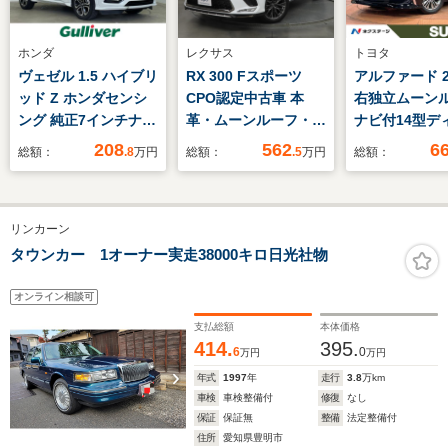
ホンダ
レクサス
トヨタ
ヴェゼル 1.5 ハイブリ
RX 300 Fスポーツ
アルファード 2.
ッド Z ホンダセンシ
CPO認定中古車 本
右独立ムーン
ング 純正7インチナ
革・ムーンルーフ・
ナビ付14型デ
ビ ハーフレザーシー
PVM
レイオーディ
208
562
6
総額：
.8
万円
総額：
.5
万円
総額：
ト 電動パーキングブ
ス 全周囲カ
レーキ オートホール
側電動スライ
ド レーダークルーズ
軽減 パワー
リンカーン
コントロール バック
ア LEDヘッ
カメラ ビルトイン
ト 純正18イ
タウンカー 1オーナー実走38000キロ日光社物
ETC 純正ドライブレ
ルミホイール
コーダー シートヒー
ンドスポット
オンライン相談可
ター 寒冷地仕様 フ
支払総額
本体価格
ォグライト
414.
395.
6
0
万円
万円
年式
1997
年
走行
3.8
万km
車検
車検整備付
修復
なし
保証
保証無
整備
法定整備付
住所
愛知県豊明市