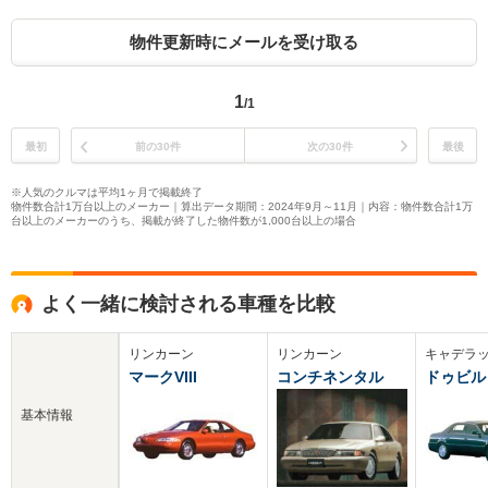
物件更新時にメールを受け取る
1
/1
最初
前の30件
次の30件
最後
※人気のクルマは平均1ヶ月で掲載終了
物件数合計1万台以上のメーカー｜算出データ期間：2024年9月～11月｜内容：物件数合計1万
台以上のメーカーのうち、掲載が終了した物件数が1,000台以上の場合
よく一緒に検討される車種を比較
リンカーン
リンカーン
キャデラ
マークVIII
コンチネンタル
ドゥビル
基本情報