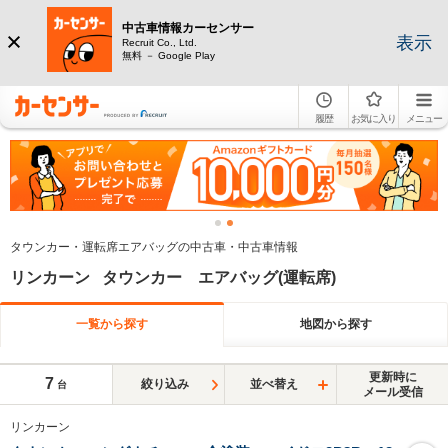
中古車情報カーセンサー
表示
Recruit Co., Ltd.
無料 － Google Play
履歴
お気に入り
メニュー
タウンカー・運転席エアバッグの中古車・中古車情報
リンカーン タウンカー エアバッグ(運転席)
一覧から探す
地図から探す
更新時に
7
絞り込み
並べ替え
台
メール受信
リンカーン