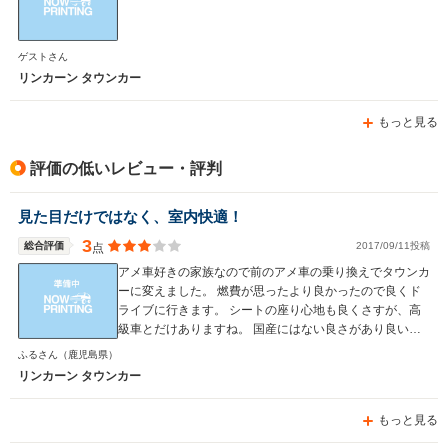
ゲストさん
リンカーン タウンカー
もっと見る
評価の低いレビュー・評判
見た目だけではなく、室内快適！
3
総合評価
2017/09/11投稿
点
アメ車好きの家族なので前のアメ車の乗り換えでタウンカ
ーに変えました。 燃費が思ったより良かったので良くド
ライブに行きます。 シートの座り心地も良くさすが、高
級車とだけありますね。 国産にはない良さがあり良いで
す！ 前と後ろが長いので初心者向けではないなと思いま
ふるさん
（鹿児島県）
すが、、慣れれば簡単です、 エアコン関係が真夏に壊れ
リンカーン タウンカー
た時は物凄く大変でした。 トランクもボタン一つで開く
ので凄く良いです！ ですが、ドアが重たいので子供が1人
もっと見る
で開けるのは難しいです。 ベンチシートなので前列も快
適に過ごせます。 後ろもゆったりとしていて楽に過ごせ