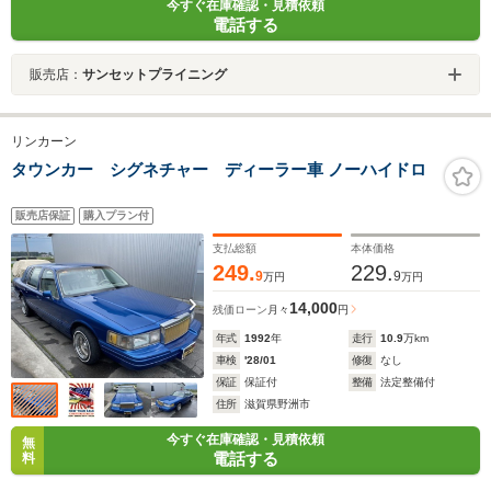
今すぐ在庫確認・見積依頼
電話する
販売店：
サンセットプライニング
リンカーン
タウンカー シグネチャー ディーラー車 ノーハイドロ
販売店保証
購入プラン付
支払総額
本体価格
249.
229.
9
9
万円
万円
14,000
残価ローン
月々
円
年式
1992
年
走行
10.9
万km
車検
'28/01
修復
なし
保証
保証付
整備
法定整備付
住所
滋賀県野洲市
今すぐ在庫確認・見積依頼
無
電話する
料