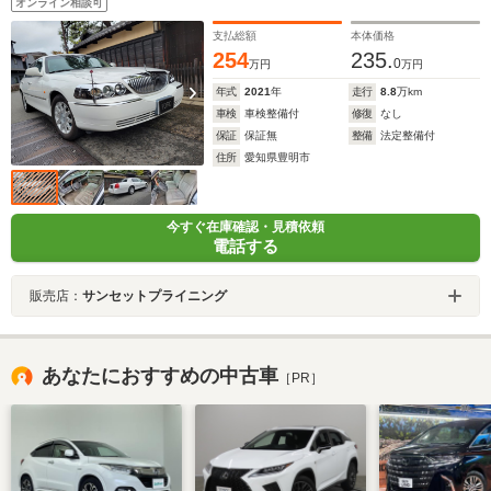
オンライン相談可
支払総額
本体価格
254
235.
0
万円
万円
年式
2021
年
走行
8.8
万km
車検
車検整備付
修復
なし
保証
保証無
整備
法定整備付
住所
愛知県豊明市
今すぐ在庫確認・見積依頼
電話する
販売店：
サンセットプライニング
あなたにおすすめの中古車
［PR］