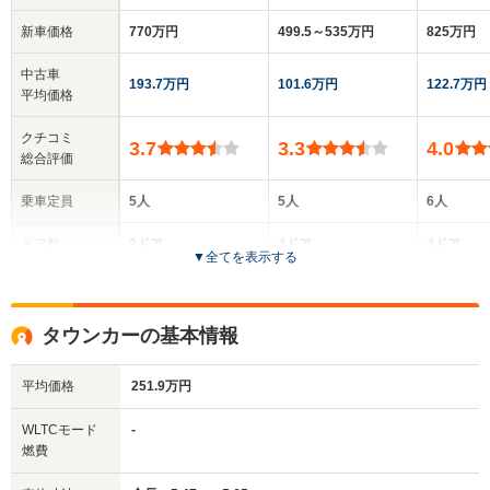
新車価格
770万円
499.5～535万円
825万円
中古車
193.7万円
101.6万円
122.7万円
平均価格
クチコミ
3.7
3.3
4.0
総合評価
乗車定員
5人
5人
6人
ドア数
2ドア
4ドア
4ドア
▼
全てを表示する
全高
全高
全
1.36m
1.43m～1.44m
1.
タウンカーの基本情報
平均価格
251.9万円
全幅
全幅
全
サイズ
1.9m
1.88m
1
全長
全長
WLTCモード
-
(全長x全幅x全高)
5.26m
5.24m～5.31m
5.
燃費