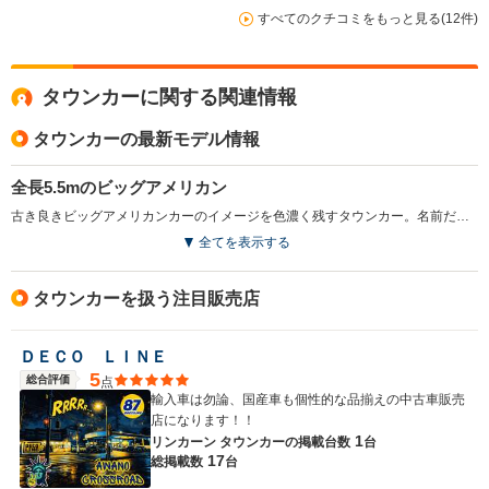
ます。 税金が10万超えてくるのでそれはネックですが、
すべてのクチコミをもっと見る(12件)
維持費を考えなければ物凄く良いクルマだと思います。
トランクは広いので結構荷物が乗ります。 引っ越しの際
にこのクルマを使うくらい乗ります。 家族分の着替えは
タウンカーに関する関連情報
もちろん家電も乗ってしまうのでその面では良いと思いま
す。 室内が広いのでストレス無く遠出することが出来ま
タウンカーの最新モデル情報
す。 ですが、故障を考えると遠出は怖いですね。
全長5.5mのビッグアメリカン
古き良きビッグアメリカンカーのイメージを色濃く残すタウンカー。名前だけ聞くと街乗り仕様に思えるが、ボディサイズはなんと5.5mを超える。それでも1980年代に入って小さくなったというのだから、広大なアメリカの大地に驚くしかない。6ライト6人乗りのセダンスタイルを採るタウンカーは保守的なアメリカ人に好まれ、それゆえ公用車やタクシーなどに使われることが多い。駆動方式は伝統的なFR（後輪駆動）。リアサスはリジッドだが乗り心地がいいのは言うまでもない。搭載されるエンジンは4.6LのV8がメインだが、5Lモデルも導入されたことがある。（1989.11）
全てを表示する
タウンカーを扱う注目販売店
ＤＥＣＯ ＬＩＮＥ
5
総合評価
点
輸入車は勿論、国産車も個性的な品揃えの中古車販売
店になります！！
1
リンカーン タウンカーの
掲載台数
台
17
総掲載数
台