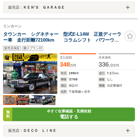
販売店：
ＫＥＮ’Ｓ ＧＡＲＡＧＥ
リンカーン
タウンカー シグネチャー 型式E-L14W 正規ディーラ
ー車 走行距離72100km コラムシフト パワーウィ
ンドウ フロアマット 15インチ純正アルミホイール
販売店保証
購入プラン付
整備記録簿付 取扱説明書付 整備点検 安心50保証
支払総額
本体価格
348
336.
0
万円
万円
年式
1996
年
走行
7.2
万km
車検
'27/08
修復
なし
保証
保証付
整備
法定整備付
住所
千葉県鎌ヶ谷市
今すぐ在庫確認・見積依頼
無
電話する
料
販売店：
ＤＥＣＯ ＬＩＮＥ