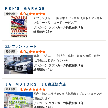
ＫＥＮ’Ｓ ＧＡＲＡＧＥ
4.9
総合評価
点
スプリングセール開催中！アメ車高価買取！アメ車レ
ンタカーあり！ロードサービス可
1
リンカーン タウンカーの
掲載台数
台
25
総掲載数
台
エレファントオート
4.9
総合評価
点
新車、中古車、注文販売、車検、鈑金＆修理、保険
お気軽にご相談ください★
1
リンカーン タウンカーの
掲載台数
台
44
総掲載数
台
ＪＡ ＭＯＴＯＲＳ ＪＵ適正販売店
4.9
総合評価
点
国産・輸入車常時300台以上展示！プロのスタッフが
対応致します！
1
リンカーン タウンカーの
掲載台数
台
298
総掲載数
台