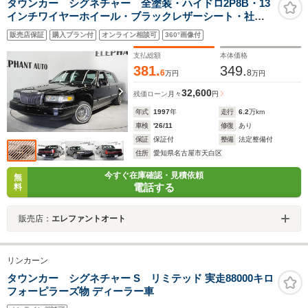
タウンカー シグネチャー 全塗装・ハイドロ2P8B・13
インチワイヤーホイール・ブラックレザーシート・社外7
インチナビ・オートエアコン・パワーシート・ETC・フ
販売店保証
購入プラン付
オンライン相談可
360°画像付
ロアマット・コラムシフト・パワステ・パワーウィンド
ウ
支払総額
本体価格
381.
349.
6
8
万円
万円
32,600
残価ローン
月々
円
年式
1997
年
走行
6.2
万km
車検
'26/11
修復
あり
保証
保証付
整備
法定整備付
住所
愛知県名古屋市天白区
今すぐ在庫確認・見積依頼
無
電話する
料
販売店：
エレファントオート
リンカーン
タウンカー シグネチャー S リミテッド 実走88000キロ
フォーピラーズ物 ディーラー車