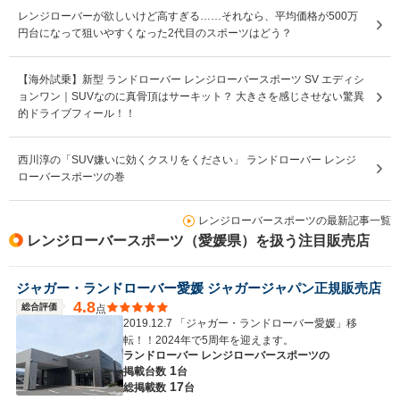
レンジローバーが欲しいけど高すぎる……それなら、平均価格が500万
円台になって狙いやすくなった2代目のスポーツはどう？
【海外試乗】新型 ランドローバー レンジローバースポーツ SV エディシ
ョンワン｜SUVなのに真骨頂はサーキット？ 大きさを感じさせない驚異
的ドライブフィール！！
西川淳の「SUV嫌いに効くクスリをください」 ランドローバー レンジ
ローバースポーツの巻
レンジローバースポーツの最新記事一覧
レンジローバースポーツ（愛媛県）を扱う注目販売店
ジャガー・ランドローバー愛媛 ジャガージャパン正規販売店
4.8
総合評価
点
2019.12.7 「ジャガー・ランドローバー愛媛」移
転！！2024年で5周年を迎えます。
ランドローバー レンジローバースポーツの
1
掲載台数
台
17
総掲載数
台