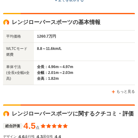
▼
全てを表示する
ドア数
5ドア
5ドア
3～5ドア
全高
全高
全高
レンジローバースポーツの基本情報
1.68m～1.69m
1.87m
1.97m
平均価格
1260.7万円
全幅
全幅
全幅
WLTCモード
8.8～11.6km/L
サイズ
1.93m～2.04m
2.01m
2m～
燃費
全長
全長
(全長x全幅x全高)
4.81m～4.82m
5.06m～5.27m
4.51m
車体寸法
全長：4.96m～4.97m
(全長x全幅x全
全幅：2.01m～2.03m
高)
全高：1.82m
ホイールベース
ホイールベース
ホイー
-m
-m
もっと見る
9.5～13.6km/L
7.6～11.4km/L
8.3～11.0
└市街地:6.3～
└市街地:4.8～
└市街地:6
レンジローバースポーツに関するクチコミ・評価
WLTCモード
10.7km/L
9.6km/L
7.5km/L
燃費
└郊外:9.9～13.4km/L
└郊外:8.0～12.1km/L
└郊外:8.3
4.5
総合評価
点
└高速道路:11.8～
└高速道路:9.5～
└高速道路:
15.6km/L
13.9km/L
12.9km/L
4.6
4.3
4.4
デザイン :
走行性 :
居住性 :