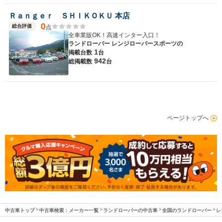
Ｒａｎｇｅｒ ＳＨＩＫＯＫＵ 本店
0
総合評価
点
全車業販OK！高速インター入口！
ランドローバー レンジローバースポーツの
1
掲載台数
台
942
総掲載数
台
ページトップへ
中古車トップ
中古車検索：メーカー一覧
ランドローバーの中古車
全国のランドローバー
レ