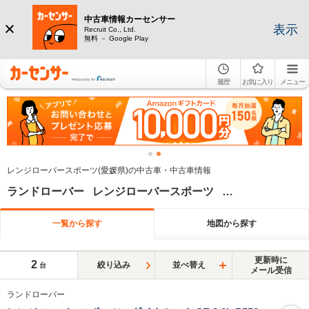
中古車情報カーセンサー
表示
Recruit Co., Ltd.
無料 － Google Play
履歴
お気に入り
メニュー
レンジローバースポーツ(愛媛県)の中古車・中古車情報
ランドローバー レンジローバースポーツ 愛媛県
一覧から探す
地図から探す
更新時に
2
絞り込み
並べ替え
台
メール受信
ランドローバー