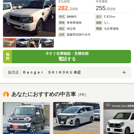
支払総額
本体価格
282.
255.
3
0
万円
万円
年式
2008
年
走行
7.3
万km
車検
車検整備無
修復
なし
保証
保証無
整備
法定整備無
住所
愛媛県四国中央市
今すぐ在庫確認・見積依頼
無
電話する
料
販売店：
Ｒａｎｇｅｒ ＳＨＩＫＯＫＵ 本店
あなたにおすすめの中古車
［PR］