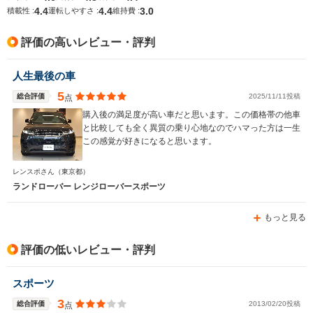
4.4
4.4
3.0
積載性 :
運転しやすさ :
維持費 :
排気量
1995～4999cc
2993～4394cc
1995～49
評価の高いレビュー・評判
駆動方式
4WD
4WD
4WD
人生最後の車
5
総合評価
2025/11/11投稿
点
購入後の満足度が高い車だと思います。この価格帯の他車
と比較しても全く異質の乗り心地なのでハマった方は一生
この感覚が好きになると思います。
レンスポさん
（東京都）
ランドローバー レンジローバースポーツ
もっと見る
評価の低いレビュー・評判
スポーツ
3
総合評価
2013/02/20投稿
点