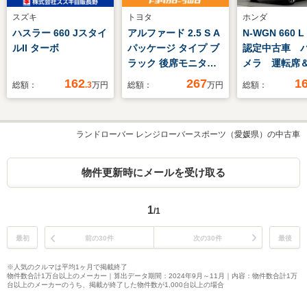
スズキ
トヨタ
ホンダ
ハスラー 660 Jスタイ
アルファード 2.5 S A
N-WGN 660 L
ルII ターボ
パッケージ タイプ ブ
認定中古車 
ラック 後席モニター/
メラ 運転席
ワンオーナー/ETC/バ
シートヒータ
162
267
1
総額：
.3
万円
総額：
万円
総額：
ックカメラ/ナ
ーズコントロ
ビ/TV/CD/3列シート/
両側電動スライドド
ランドローバー レンジローバースポーツ（愛媛県）の中古車
ア/点検記録簿
物件更新時にメールを受け取る
1
/1
最初
前の30件
次の30件
最後
※人気のクルマは平均1ヶ月で掲載終了
物件数合計1万台以上のメーカー｜算出データ期間：2024年9月～11月｜内容：物件数合計1万
台以上のメーカーのうち、掲載が終了した物件数が1,000台以上の場合