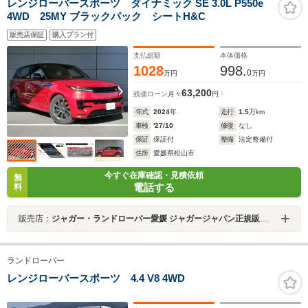
レンジローバースポーツ ダイナミック SE 3.0L P550e
4WD 25MY ブラックパック シートH&C
販売店保証
購入プラン付
支払総額
本体価格
1028
998.
0
万円
万円
63,200
残価ローン
月々
円
年式
2024
年
走行
1.5
万km
車検
'27/10
修復
なし
保証
保証付
整備
法定整備付
住所
愛媛県松山市
今すぐ在庫確認・見積依頼
無
電話する
料
販売店：
ジャガー・ランドローバー愛媛 ジャガージャパン正規販売店
ランドローバー
レンジローバースポーツ 4.4 V8 4WD