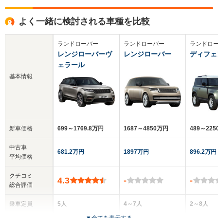
よく一緒に検討される車種を比較
ランドローバー
ランドローバー
ランドロ
レンジローバーヴ
レンジローバー
ディフェ
ェラール
基本情報
新車価格
699～1769.8万円
1687～4850万円
489～22
中古車
681.2万円
1897万円
896.2万円
平均価格
クチコミ
4.3
-
-
総合評価
乗車定員
5人
4～7人
2～8人