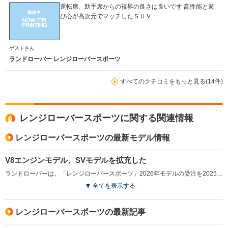
運転席、助手席からの視界の良さは良いです 高性能と遊
び心が高次元でマッチしたＳＵＶ
ゲストさん
ランドローバー レンジローバースポーツ
すべてのクチコミをもっと見る(14件)
レンジローバースポーツに関する関連情報
レンジローバースポーツの最新モデル情報
V8エンジンモデル、SVモデルを拡充した
ランドローバーは、「レンジローバースポーツ」2026年モデルの受注を2025年12月から開始した。このモデルでは、4.4リッターV型8気筒ツインスクロールターボチャージドガソリンエンジンを搭載した「P530」モデルを新たに追加し、限定導入されていた、最高出力635psを発揮する「SV」グレードもラインナップに加えた。中でも「SV BLACK」では、すべてのアクセントをブラックで統一し、スポーティさと洗練さを両立させたデザインが特徴である。また、全グレードに対してBESPOKEサービスを導入し、エクステリアやインテリアのカスタマイズが可能となる。これにより、ユーザーは幅広い選択肢の中から自分好みの個性的なモデルを仕上げることが可能になった。（2025.12）
全てを表示する
レンジローバースポーツの最新記事