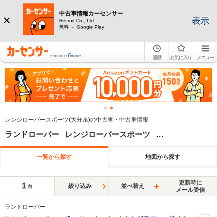
中古車情報カーセンサー
表示
Recruit Co., Ltd.
無料 － Google Play
履歴
お気に入り
メニュー
レンジローバースポーツ(大分県)の中古車・中古車情報
ランドローバー レンジローバースポーツ 大分県
一覧から探す
地図から探す
更新時に
1
絞り込み
並べ替え
台
メール受信
ランドローバー