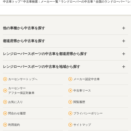
中古車トップ
中古車検索：メーカー一覧
ランドローバーの中古車
全国のランドローバー
レ
他の車種から中古車を探す
都道府県から中古車を探す
レンジローバースポーツの中古車を都道府県から探す
レンジローバースポーツの中古車を地域から探す
カーセンサートップへ
メーカー認定中古車
カーセンサー
中古車リース
アフター保証対象車
お気に入り
閲覧履歴
問合わせ履歴
プライバシーポリシー
利用規約
サイトマップ