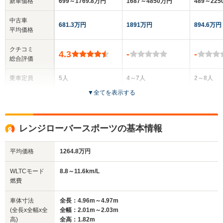
新車価格
699～1769.8万円
1687～4850万円
489～22
中古車
681.3万円
1891万円
894.6万円
平均価格
クチコミ
4.3
-
-
総合評価
乗車定員
5人
4～7人
2～8人
▼
全てを表示する
ドア数
5ドア
5ドア
3～5ドア
全高
全高
全高
レンジローバースポーツの基本情報
1.68m～1.69m
1.87m
1.97m
平均価格
1264.8万円
全幅
全幅
全幅
WLTCモード
8.8～11.6km/L
サイズ
1.93m～2.04m
2.01m
2m～
燃費
全長
全長
(全長x全幅x全高)
4.81m～4.82m
5.06m～5.27m
4.51m
車体寸法
全長：4.96m～4.97m
(全長x全幅x全
全幅：2.01m～2.03m
高)
全高：1.82m