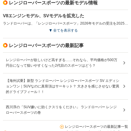
レンジローバースポーツの最新モデル情報
V8エンジンモデル、SVモデルを拡充した
ランドローバーは、「レンジローバースポーツ」2026年モデルの受注を2025年12月から開始した。このモデルでは、4.4リッターV型8気筒ツインスクロールターボチャージドガソリンエンジンを搭載した「P530」モデルを新たに追加し、限定導入されていた、最高出力635psを発揮する「SV」グレードもラインナップに加えた。中でも「SV BLACK」では、すべてのアクセントをブラックで統一し、スポーティさと洗練さを両立させたデザインが特徴である。また、全グレードに対してBESPOKEサービスを導入し、エクステリアやインテリアのカスタマイズが可能となる。これにより、ユーザーは幅広い選択肢の中から自分好みの個性的なモデルを仕上げることが可能になった。（2025.12）
全てを表示する
レンジローバースポーツの最新記事
レンジローバーが欲しいけど高すぎる……それなら、平均価格が500万
円台になって狙いやすくなった2代目のスポーツはどう？
【海外試乗】新型 ランドローバー レンジローバースポーツ SV エディシ
ョンワン｜SUVなのに真骨頂はサーキット？ 大きさを感じさせない驚異
的ドライブフィール！！
西川淳の「SUV嫌いに効くクスリをください」 ランドローバー レンジ
ローバースポーツの巻
レンジローバースポーツの最新記事一覧