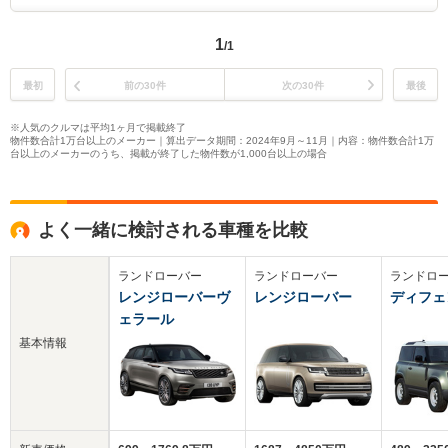
1
/1
最初
前の30件
次の30件
最後
※人気のクルマは平均1ヶ月で掲載終了
物件数合計1万台以上のメーカー｜算出データ期間：2024年9月～11月｜内容：物件数合計1万
台以上のメーカーのうち、掲載が終了した物件数が1,000台以上の場合
よく一緒に検討される車種を比較
ランドローバー
ランドローバー
ランドロ
レンジローバーヴ
レンジローバー
ディフェ
ェラール
基本情報