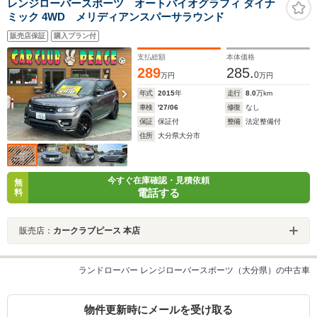
レンジローバースポーツ オートバイオグラフィ ダイナ
ミック 4WD メリディアンスパーサラウンド
販売店保証
購入プラン付
支払総額
本体価格
289
285.
0
万円
万円
年式
2015
年
走行
8.0
万km
車検
'27/06
修復
なし
保証
保証付
整備
法定整備付
住所
大分県大分市
今すぐ在庫確認・見積依頼
無
電話する
料
販売店：
カークラブピース 本店
ランドローバー レンジローバースポーツ（大分県）の中古車
物件更新時にメールを受け取る