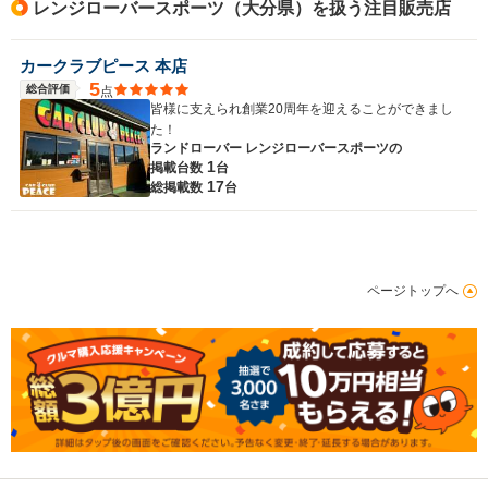
レンジローバースポーツ（大分県）を扱う注目販売店
カークラブピース 本店
5
総合評価
点
皆様に支えられ創業20周年を迎えることができまし
た！
ランドローバー レンジローバースポーツの
1
掲載台数
台
17
総掲載数
台
ページトップへ