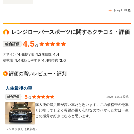
ホイールベース
ホイールベース
ホイー
-m
-m
もっと見る
9.5～13.6km/L
7.6～11.4km/L
8.3～11.0
└市街地:6.3～
└市街地:4.8～
└市街地:6
レンジローバースポーツに関するクチコミ・評価
WLTCモード
10.7km/L
9.6km/L
7.5km/L
燃費
└郊外:9.9～13.4km/L
└郊外:8.0～12.1km/L
└郊外:8.3
4.5
総合評価
点
└高速道路:11.8～
└高速道路:9.5～
└高速道路:
15.6km/L
13.9km/L
12.9km/L
4.6
4.3
4.4
デザイン :
走行性 :
居住性 :
4.4
4.4
3.0
積載性 :
運転しやすさ :
維持費 :
排気量
1995～4999cc
2993～4394cc
1995～49
評価の高いレビュー・評判
駆動方式
4WD
4WD
4WD
人生最後の車
5
総合評価
2025/11/11投稿
点
購入後の満足度が高い車だと思います。この価格帯の他車
と比較しても全く異質の乗り心地なのでハマった方は一生
この感覚が好きになると思います。
レンスポさん
（東京都）