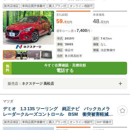
ム 禁煙車 レザーシート ドラレコ スマートキー
販売店保証
車両品質評価書付
購入プラン付
オンライン相談可
LEDヘッド ビルトインETC クルコン 純正16インチ
アルミ オートライト オートエアコン
支払総額
本体価格
59.
48.
9
0
万円
万円
7,400
通常ローン
月々
円
年式
2015
年
走行
7.6
万km
車検
'28/03
修復
なし
保証
保証付
整備
法定整備付
住所
香川県高松市
今すぐ在庫確認・見積依頼
無
電話する
料
販売店：
ネクステージ 高松店
マツダ
デミオ 1.3 13S ツーリング 純正ナビ バックカメラ
レーダークルーズコントロール BSM 衝突被害軽減シ
ステム LDA アイドリングストップ コーナーセンサ
販売店保証
車両品質評価書付
購入プラン付
オンライン相談可
360°画像付
ー ETC HUD シートヒーター ステアリングスイッ