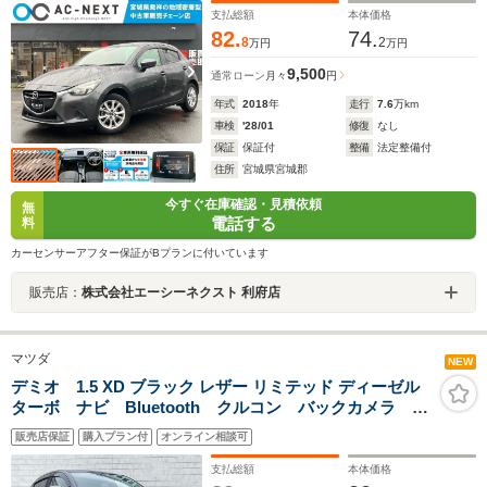
支払総額
本体価格
82.
74.
8
2
万円
万円
9,500
通常ローン
月々
円
年式
2018
年
走行
7.6
万km
車検
'28/01
修復
なし
保証
保証付
整備
法定整備付
住所
宮城県宮城郡
今すぐ在庫確認・見積依頼
無
電話する
料
カーセンサーアフター保証がBプランに付いています
販売店：
株式会社エーシーネクスト 利府店
マツダ
NEW
デミオ 1.5 XD ブラック レザー リミテッド ディーゼル
ターボ ナビ Bluetooth クルコン バックカメラ ド
ライブレコーダー ETC ハーフレザー シートヒータ
販売店保証
購入プラン付
オンライン相談可
ー ブラインドスポットモニター オートライト 純正
フロアマット 純正アルミホイール スペアキー
支払総額
本体価格