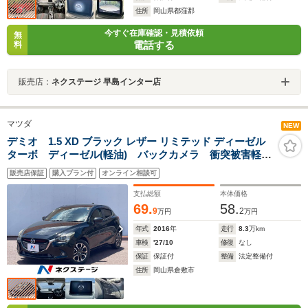
住所
岡山県都窪郡
今すぐ在庫確認・見積依頼
無
電話する
料
販売店：
ネクステージ 早島インター店
マツダ
NEW
デミオ 1.5 XD ブラック レザー リミテッド ディーゼル
ターボ ディーゼル(軽油) バックカメラ 衝突被害軽減
システム 禁煙車 ハーフレザーシート コーナーセン
販売店保証
購入プラン付
オンライン相談可
サー スマートキー LEDヘッド ETC2.0 クルコン
純正16インチアルミ オートライト
支払総額
本体価格
69.
58.
9
2
万円
万円
年式
2016
年
走行
8.3
万km
車検
'27/10
修復
なし
保証
保証付
整備
法定整備付
住所
岡山県倉敷市