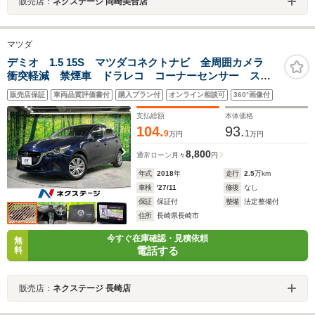
販売店：
ネクステージ 岡崎美合店
マツダ
デミオ 1.5 15S マツダコネクトナビ 全周囲カメラ
衝突軽減 禁煙車 ドラレコ コーナーセンサー スマ
ートキー LEDヘッド ETC 純正15インチアルミ 車
販売店保証
車両品質評価書付
購入プラン付
オンライン相談可
360°画像付
線逸脱警報 オートライト オートエアコン
支払総額
本体価格
104.
93.
9
1
万円
万円
8,800
通常ローン
月々
円
年式
2018
年
走行
2.5
万km
車検
'27/11
修復
なし
保証
保証付
整備
法定整備付
住所
長崎県長崎市
今すぐ在庫確認・見積依頼
無
電話する
料
販売店：
ネクステージ 長崎店