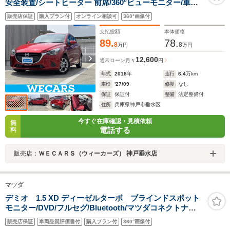
安全装置/シートヒーター 前席/360°ビューモニター/車線
逸脱防止支援システム/ヘッドランプ LED/Bluetooth接
販売店保証
購入プラン付
オンライン相談可
360°画像付
続/ETC/EBD付ABS/横滑り防止装置
支払総額
本体価格
89.
78.
8
8
万円
万円
12,600
通常ローン
月々
円
年式
2018
年
走行
6.4
万km
車検
'27/09
修復
なし
保証
保証付
整備
法定整備付
住所
兵庫県神戸市垂水区
今すぐ在庫確認・見積依頼
無
電話する
料
販売店：
ＷＥＣＡＲＳ（ウィーカーズ） 神戸垂水店
マツダ
デミオ 1.5 XD ディーゼルターボ ブラインドスポット
モニター/DVD/フルセグ/Bluetooth/マツダコネクトナ
ビ/ETC/スマートシティブレーキサポート/プッシュスター
販売店保証
車両品質評価書付
購入プラン付
360°画像付
ト/純正15インチホイール