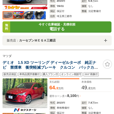
年式
2015
年
走行
5.8
万km
車検
'26/11
修復
なし
保証
保証付
整備
法定整備付
住所
埼玉県三郷市
今すぐ在庫確認・見積依頼
無
電話する
料
販売店：
カーセブンＭＥＧＡ三郷店
マツダ
デミオ 1.5 XD ツーリング ディーゼルターボ 純正ナ
ビ 禁煙車 衝突軽減ブレーキ クルコン バックカメ
ラ Bluetooth ETC ドラレコ LEDランプ 純正16イ
販売店保証
車両品質評価書付
購入プラン付
オンライン相談可
360°画像付
ンチアルミ パドルシフト ステアリングスイッチ
支払総額
本体価格
64.
49.
9
8
万円
万円
8,100
通常ローン
月々
円
年式
2015
年
走行
7.8
万km
車検
車検整備付
修復
なし
保証
保証付
整備
法定整備付