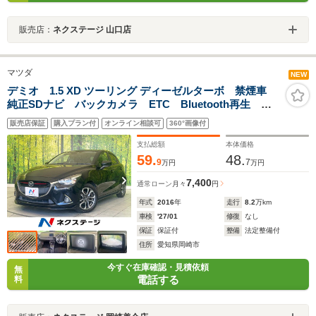
販売店：
ネクステージ 山口店
マツダ
NEW
デミオ 1.5 XD ツーリング ディーゼルターボ 禁煙車
純正SDナビ バックカメラ ETC Bluetooth再生 ク
ルコン シートヒーター(前席) パドルシフト オートエ
販売店保証
購入プラン付
オンライン相談可
360°画像付
アコン オートライト LEDヘッドライト 純正16イン
チアルミ
支払総額
本体価格
59.
48.
9
7
万円
万円
7,400
通常ローン
月々
円
年式
2016
年
走行
8.2
万km
車検
'27/01
修復
なし
保証
保証付
整備
法定整備付
住所
愛知県岡崎市
今すぐ在庫確認・見積依頼
無
電話する
料