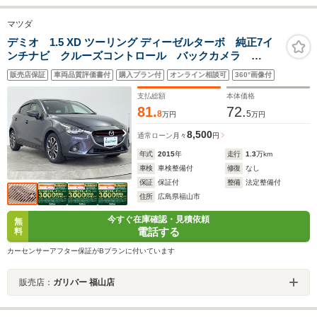
マツダ
デミオ 1.5 XD ツーリング ディーゼルターボ 純正7イ
ンチナビ クルーズコントロール バックカメラ
ETC Bluetooth LEDヘッドライト フルセグTV
販売店保証
車両品質評価書付
購入プラン付
オンライン相談可
360°画像付
USB 純正AW スマートキー アイドリングストップ
プッシュスタート AAC
支払総額
本体価格
81.
72.
8
5
万円
万円
8,500
通常ローン
月々
円
年式
2015
年
走行
1.3
万km
車検
車検整備付
修復
なし
保証
保証付
整備
法定整備付
住所
広島県福山市
今すぐ在庫確認・見積依頼
無
電話する
料
カーセンサーアフター保証がBプランに付いています
販売店：
ガリバー 福山店