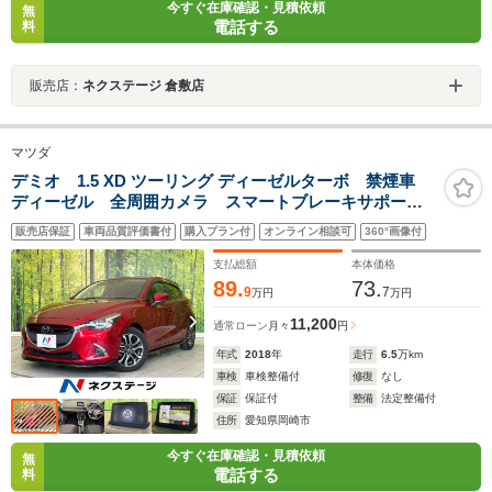
今すぐ在庫確認・見積依頼
無
電話する
料
販売店：
ネクステージ 倉敷店
マツダ
デミオ 1.5 XD ツーリング ディーゼルターボ 禁煙車
ディーゼル 全周囲カメラ スマートブレーキサポー
ト Bluetooth シートヒーター ETC パドルシフト
販売店保証
車両品質評価書付
購入プラン付
オンライン相談可
360°画像付
クルコン コーナーセンサー スマートキー LEDヘッ
ド 純正16インチアルミ
支払総額
本体価格
89.
73.
9
7
万円
万円
11,200
通常ローン
月々
円
年式
2018
年
走行
6.5
万km
車検
車検整備付
修復
なし
保証
保証付
整備
法定整備付
住所
愛知県岡崎市
今すぐ在庫確認・見積依頼
無
電話する
料