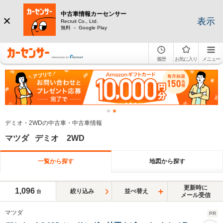
中古車情報カーセンサー
表示
Recruit Co., Ltd.
無料 － Google Play
履歴
お気に入り
メニュー
デミオ・2WDの中古車・中古車情報
マツダ デミオ 2WD
一覧から探す
地図から探す
更新時に
1,096
絞り込み
並べ替え
台
メール受信
マツダ
PR