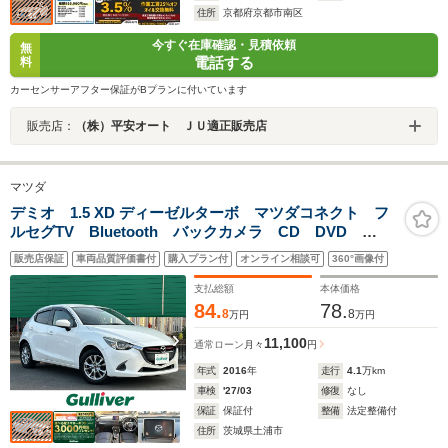
住所
京都府京都市南区
今すぐ在庫確認・見積依頼
無
電話する
料
カーセンサーアフター保証がBプランに付いています
販売店：
（株）平安オート ＪＵ適正販売店
マツダ
デミオ 1.5 XD ディーゼルターボ マツダコネクト フ
ルセグTV Bluetooth バックカメラ CD DVD
ETC クルーズコントロール 衝突被害軽減ブレーキ
販売店保証
車両品質評価書付
購入プラン付
オンライン相談可
360°画像付
LEDヘッドライト オートワイパー シートヒーター
アルミホイール
支払総額
本体価格
84.
78.
8
8
万円
万円
11,100
通常ローン
月々
円
年式
2016
年
走行
4.1
万km
車検
'27/03
修復
なし
保証
保証付
整備
法定整備付
住所
茨城県土浦市