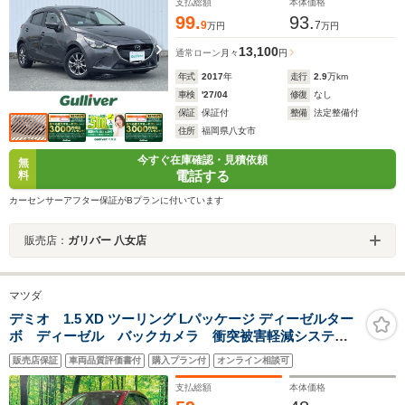
チ LEDヘッド
支払総額
本体価格
99.
93.
9
7
万円
万円
13,100
通常ローン
月々
円
年式
2017
年
走行
2.9
万km
車検
'27/04
修復
なし
保証
保証付
整備
法定整備付
住所
福岡県八女市
今すぐ在庫確認・見積依頼
無
電話する
料
カーセンサーアフター保証がBプランに付いています
販売店：
ガリバー 八女店
マツダ
デミオ 1.5 XD ツーリング Lパッケージ ディーゼルター
ボ ディーゼル バックカメラ 衝突被害軽減システ
ム 禁煙車 レザーシート ドラレコ スマートキー
販売店保証
車両品質評価書付
購入プラン付
オンライン相談可
LEDヘッド ビルトインETC クルコン 純正16インチ
アルミ オートライト オートエアコン
支払総額
本体価格