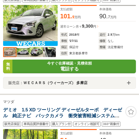
ジャック/Bluetooth接続
支払総額
本体価格
101.
90.
9
7
万円
万円
9,300
通常ローン
月々
円
年式
2018
年
走行
2.9
万km
車検
'27/11
修復
なし
保証
保証付
整備
法定整備付
住所
東京都多摩市
今すぐ在庫確認・見積依頼
無
電話する
料
販売店：
ＷＥＣＡＲＳ（ウィーカーズ） 多摩店
マツダ
デミオ 1.5 XD ツーリング ディーゼルターボ ディーゼ
ル 純正ナビ バックカメラ 衝突被害軽減システム
禁煙車 コーナーセンサー スマートキー シートヒー
販売店保証
車両品質評価書付
購入プラン付
オンライン相談可
360°画像付
ター LEDヘッド ETC クルコン 車線逸脱警報 誤
発進抑制機能 オートライト フルセグ
支払総額
本体価格