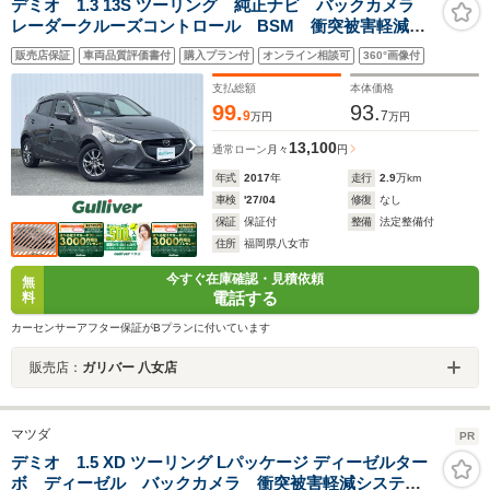
デミオ 1.3 13S ツーリング 純正ナビ バックカメラ
レーダークルーズコントロール BSM 衝突被害軽減シ
ステム LDA アイドリングストップ コーナーセンサ
販売店保証
車両品質評価書付
購入プラン付
オンライン相談可
360°画像付
ー ETC HUD シートヒーター ステアリングスイッ
チ LEDヘッド
支払総額
本体価格
99.
93.
9
7
万円
万円
13,100
通常ローン
月々
円
年式
2017
年
走行
2.9
万km
車検
'27/04
修復
なし
保証
保証付
整備
法定整備付
住所
福岡県八女市
今すぐ在庫確認・見積依頼
無
電話する
料
カーセンサーアフター保証がBプランに付いています
販売店：
ガリバー 八女店
マツダ
PR
デミオ 1.5 XD ツーリング Lパッケージ ディーゼルター
ボ ディーゼル バックカメラ 衝突被害軽減システ