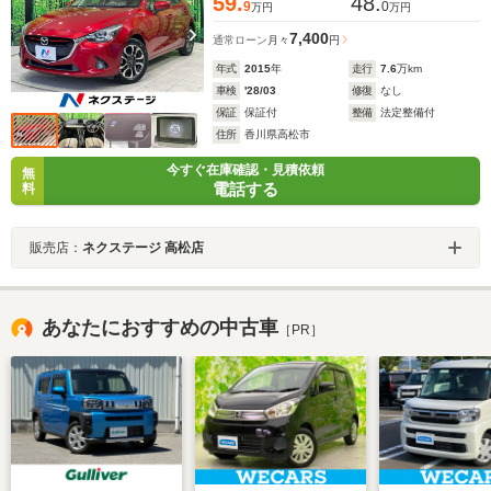
59.
48.
9
0
万円
万円
7,400
通常ローン
月々
円
年式
2015
年
走行
7.6
万km
車検
'28/03
修復
なし
保証
保証付
整備
法定整備付
住所
香川県高松市
今すぐ在庫確認・見積依頼
無
電話する
料
販売店：
ネクステージ 高松店
あなたにおすすめの中古車
［PR］