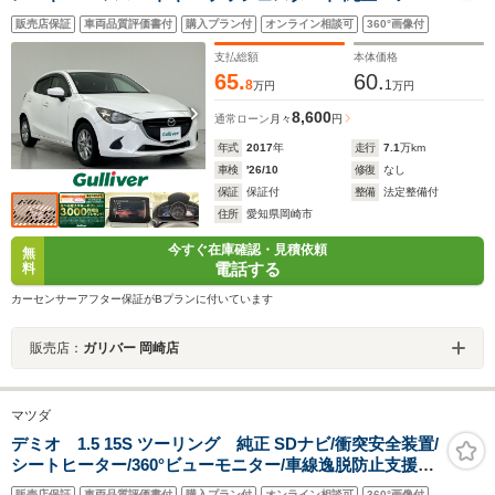
ミホイール
販売店保証
車両品質評価書付
購入プラン付
オンライン相談可
360°画像付
支払総額
本体価格
65.
60.
8
1
万円
万円
8,600
通常ローン
月々
円
年式
2017
年
走行
7.1
万km
車検
'26/10
修復
なし
保証
保証付
整備
法定整備付
住所
愛知県岡崎市
今すぐ在庫確認・見積依頼
無
電話する
料
カーセンサーアフター保証がBプランに付いています
販売店：
ガリバー 岡崎店
マツダ
デミオ 1.5 15S ツーリング 純正 SDナビ/衝突安全装置/
シートヒーター/360°ビューモニター/車線逸脱防止支援シ
ステム/ドライブレコーダー 社外/ヘッドランプ LED/USB
販売店保証
車両品質評価書付
購入プラン付
オンライン相談可
360°画像付