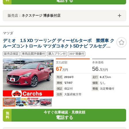
電話する
販売店：
ネクステージ 博多板付店
マツダ
デミオ 1.5 XD ツーリング ディーゼルターボ 禁煙車 ク
ルーズコントロール マツダコネクトSDナビ フルセグ
DVD再生 BTオーディオ F席シートヒーター パドルシフト
販売店保証
車両品質評価書付
購入プラン付
360°画像付
ETC 純正16インチアルミホイール アドバンストキー LED
ヘッドライト フォグランプ Aストップ
支払総額
本体価格
67
56.
5
万円
万円
年式
2016
年
走行
6.2
万km
車検
'27/07
修復
なし
保証
保証付
整備
法定整備付
住所
大阪府枚方市
今すぐ在庫確認・見積依頼
無
電話する
料