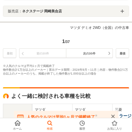
販売店：
ネクステージ 岡崎美合店
マツダ デミオ 2WD（全国）の中古車
1
/37
最初
前の30件
次の30件
最後
※人気のクルマは平均1ヶ月で掲載終了
物件数合計1万台以上のメーカー｜算出データ期間：2024年9月～11月｜内容：物件数合計1万
台以上のメーカーのうち、掲載が終了した物件数が1,000台以上の場合
よく一緒に検討される車種を比較
マツダ
マツダ
三菱
アクセラスポーツ
MAZDA2
ミラージ
※
人気のクルマは平均1ヶ月で掲載終了
在庫が無くなる前にお問い合わせください
基本情報
ホーム
検索
履歴
お気に入り