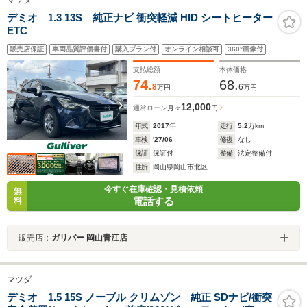
マツダ
デミオ 1.3 13S 純正ナビ 衝突軽減 HID シートヒーター
ETC
販売店保証
車両品質評価書付
購入プラン付
オンライン相談可
360°画像付
支払総額
本体価格
74.
68.
8
6
万円
万円
12,000
通常ローン
月々
円
年式
2017
年
走行
5.2
万km
車検
'27/06
修復
なし
保証
保証付
整備
法定整備付
住所
岡山県岡山市北区
今すぐ在庫確認・見積依頼
無
電話する
料
販売店：
ガリバー 岡山青江店
マツダ
デミオ 1.5 15S ノーブル クリムゾン 純正 SDナビ/衝突