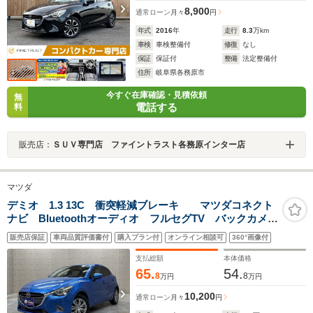
8,900
通常ローン
月々
円
年式
2016
年
走行
8.3
万km
車検
車検整備付
修復
なし
保証
保証付
整備
法定整備付
住所
岐阜県各務原市
今すぐ在庫確認・見積依頼
無
電話する
料
販売店：
ＳＵＶ専門店 ファイントラスト各務原インター店
マツダ
デミオ 1.3 13C 衝突軽減ブレーキ マツダコネクト
ナビ Bluetoothオーディオ フルセグTV バックカメ
ラ ETC スマートキー ドライブレコーダー前後
販売店保証
車両品質評価書付
購入プラン付
オンライン相談可
360°画像付
支払総額
本体価格
65.
54.
8
8
万円
万円
10,200
通常ローン
月々
円