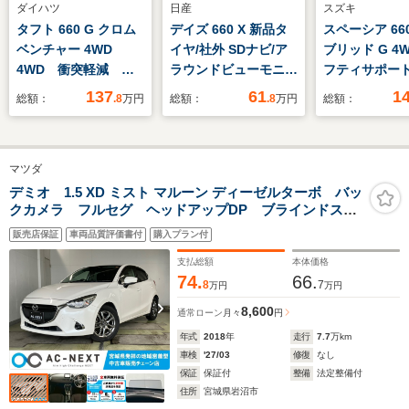
ダイハツ
日産
スズキ
タフト 660 G クロム
デイズ 660 X 新品タ
スペーシア 66
ベンチャー 4WD
イヤ/社外 SDナビ/ア
ブリッド G 4
4WD 衝突軽減 サ
ラウンドビューモニタ
フティサポート
ンルーフ SDナビ
ー/Bluetooth接
キ)/シートヒー
137
61
1
総額：
.8
万円
総額：
.8
万円
総額：
CD DVD BT フル
続/ETC/EBD付ABS/ア
席/車線逸脱防
セグ USB バック
イドリングストップ/
システム/ヘッ
カメラ 電格ミラー
バックモニター/フル
プ LED/ETC/
マツダ
シートヒーター 純正
セグTV/エアバッグ 運
ABS/横滑り防
15インチアルミホイ
転席/エアバッグ 助手
アイドリング
デミオ 1.5 XD ミスト マルーン ディーゼルターボ バッ
クカメラ フルセグ ヘッドアップDP ブラインドスポ
ール ルーフレール
席
プ/禁煙車/エ
ットモニター レーンキープ 横滑り防止 MTモード
アイドリングストップ
サイド
販売店保証
車両品質評価書付
購入プラン付
パドルシフト 衝突被害軽減ブレーキ ACC ハイビー
ムコントロールシステム オートワイパー
支払総額
本体価格
74.
66.
8
7
万円
万円
8,600
通常ローン
月々
円
年式
2018
年
走行
7.7
万km
車検
'27/03
修復
なし
保証
保証付
整備
法定整備付
住所
宮城県岩沼市