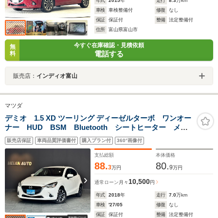
年式
2015
年
走行
8.3
万km
車検
車検整備付
修復
なし
保証
保証付
整備
法定整備付
住所
富山県富山市
今すぐ在庫確認・見積依頼
無
電話する
料
販売店：
インディオ富山
マツダ
デミオ 1.5 XD ツーリング ディーゼルターボ ワンオー
ナー HUD BSM Bluetooth シートヒーター メー
カーナビ ETC フルセグTV バックカメラ クルー
販売店保証
車両品質評価書付
購入プラン付
360°画像付
ズコントロール ハンズフリー CD DVD LED 電格
ミラー オートライト オートハイビーム
支払総額
本体価格
88.
80.
3
9
万円
万円
10,500
通常ローン
月々
円
年式
2018
年
走行
7.0
万km
車検
'27/05
修復
なし
保証
保証付
整備
法定整備付