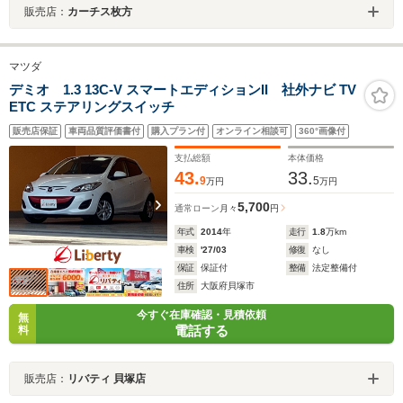
販売店：
カーチス枚方
マツダ
デミオ 1.3 13C-V スマートエディションII 社外ナビ TV
ETC ステアリングスイッチ
販売店保証
車両品質評価書付
購入プラン付
オンライン相談可
360°画像付
支払総額
本体価格
43.
33.
9
5
万円
万円
5,700
通常ローン
月々
円
年式
2014
年
走行
1.8
万km
車検
'27/03
修復
なし
保証
保証付
整備
法定整備付
住所
大阪府貝塚市
今すぐ在庫確認・見積依頼
無
電話する
料
販売店：
リバティ 貝塚店