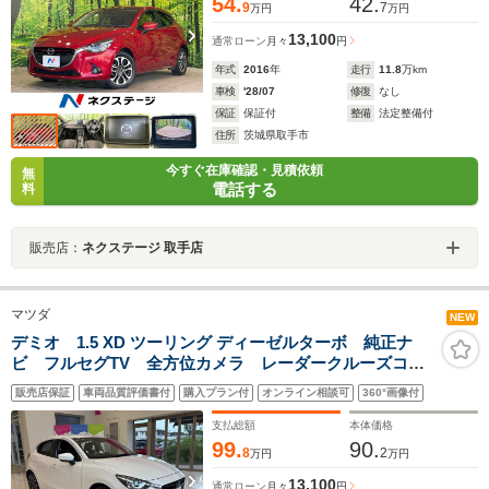
54.
42.
9
7
万円
万円
13,100
通常ローン
月々
円
年式
2016
年
走行
11.8
万km
車検
'28/07
修復
なし
保証
保証付
整備
法定整備付
住所
茨城県取手市
今すぐ在庫確認・見積依頼
無
電話する
料
販売店：
ネクステージ 取手店
マツダ
NEW
デミオ 1.5 XD ツーリング ディーゼルターボ 純正ナ
ビ フルセグTV 全方位カメラ レーダークルーズコン
トロール ETC ヘッドアップディスプレイLEDヘッド
販売店保証
車両品質評価書付
購入プラン付
オンライン相談可
360°画像付
ライト レーンキープアシスト コーナーセンサー ア
イドリングストップ
支払総額
本体価格
99.
90.
8
2
万円
万円
13,100
通常ローン
月々
円