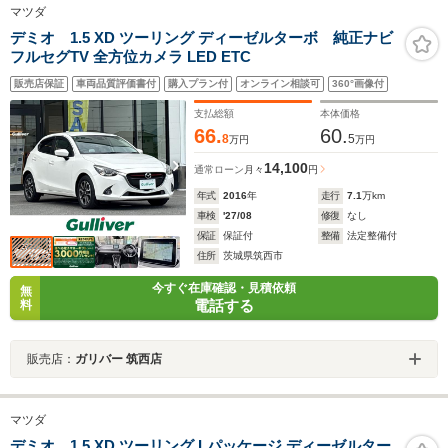
マツダ
デミオ 1.5 XD ツーリング ディーゼルターボ 純正ナビ
フルセグTV 全方位カメラ LED ETC
販売店保証
車両品質評価書付
購入プラン付
オンライン相談可
360°画像付
支払総額
本体価格
66.
60.
8
5
万円
万円
14,100
通常ローン
月々
円
年式
2016
年
走行
7.1
万km
車検
'27/08
修復
なし
保証
保証付
整備
法定整備付
住所
茨城県筑西市
今すぐ在庫確認・見積依頼
無
電話する
料
販売店：
ガリバー 筑西店
マツダ
デミオ 1.5 XD ツーリング Lパッケージ ディーゼルター