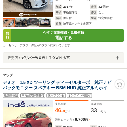
年式
2017
年
走行
3.9
万km
車検
車検整備付
修復
なし
保証
保証付
整備
法定整備付
住所
埼玉県さいたま市西区
今すぐ在庫確認・見積依頼
無
電話する
料
カーセンサーアフター保証がBプランに付いています
販売店：
ガリバーＷＯＷ！ＴＯＷＮ 大宮
マツダ
デミオ 1.5 XD ツーリング ディーゼルターボ 純正ナビ
バックモニター スペアキー BSM HUD 純正アルミホイー
ル 充電用USBソケット クルーズコントロール オートラ
販売店保証
車両品質評価書付
購入プラン付
オンライン相談可
イト 電動格納ミラー ステアリングリモコン
支払総額
本体価格
46.
33.
8
8
万円
万円
6,700
通常ローン
月々
円