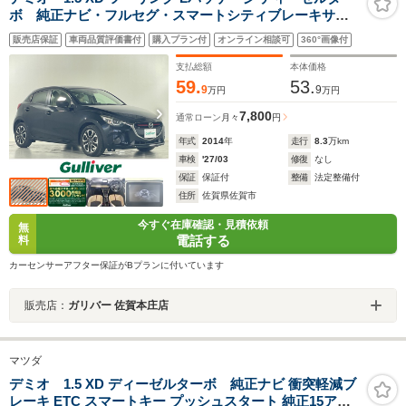
ボ 純正ナビ・フルセグ・スマートシティブレーキサポ
ート・クルーズコントロール・レーンキープアシスト・
販売店保証
車両品質評価書付
購入プラン付
オンライン相談可
360°画像付
コーナーセンサー・横滑り防止装置・衝突被害軽減・パ
ドルシフト・アイドリングストップ・ステアリングスイ
支払総額
本体価格
ッチ
59.
53.
9
9
万円
万円
7,800
通常ローン
月々
円
年式
2014
年
走行
8.3
万km
車検
'27/03
修復
なし
保証
保証付
整備
法定整備付
住所
佐賀県佐賀市
今すぐ在庫確認・見積依頼
無
電話する
料
カーセンサーアフター保証がBプランに付いています
販売店：
ガリバー 佐賀本庄店
マツダ
デミオ 1.5 XD ディーゼルターボ 純正ナビ 衝突軽減ブ
レーキ ETC スマートキー プッシュスタート 純正15アル