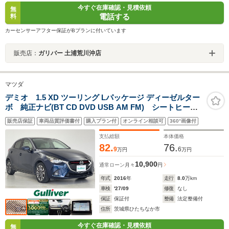
今すぐ在庫確認・見積依頼
無
電話する
料
カーセンサーアフター保証がBプランに付いています
販売店：
ガリバー 土浦荒川沖店
マツダ
デミオ 1.5 XD ツーリング Lパッケージ ディーゼルター
ボ 純正ナビ(BT CD DVD USB AM FM) シートヒータ
ー(運転席 助手席) ヘッドアップディスプレイ クルコ
販売店保証
車両品質評価書付
購入プラン付
オンライン相談可
360°画像付
ン ドラレコ(前後) ETC ブラインドスポットモニタ
ー 車線脱警告システム 禁煙車
支払総額
本体価格
82.
76.
9
6
万円
万円
10,900
通常ローン
月々
円
年式
2016
年
走行
8.0
万km
車検
'27/09
修復
なし
保証
保証付
整備
法定整備付
住所
茨城県ひたちなか市
今すぐ在庫確認・見積依頼
無