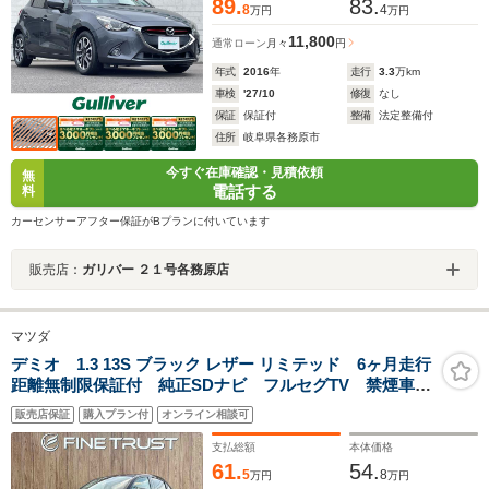
89.
83.
8
4
万円
万円
11,800
通常ローン
月々
円
年式
2016
年
走行
3.3
万km
車検
'27/10
修復
なし
保証
保証付
整備
法定整備付
住所
岐阜県各務原市
今すぐ在庫確認・見積依頼
無
電話する
料
カーセンサーアフター保証がBプランに付いています
販売店：
ガリバー ２１号各務原店
マツダ
デミオ 1.3 13S ブラック レザー リミテッド 6ヶ月走行
距離無制限保証付 純正SDナビ フルセグTV 禁煙車
ETC シートヒーター 純正16インチアルミホイール
販売店保証
購入プラン付
オンライン相談可
Bluetooth LEDヘッドライト MTモード付 スマート
キー アイドリングストップ 盗難防止装置
支払総額
本体価格
61.
54.
5
8
万円
万円