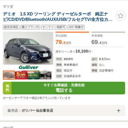
マツダ
デミオ 1.5 XD ツーリング ディーゼルターボ 純正ナ
ビ/CD/DVD/Bluetooth/AUX/USB/フルセグTV/全方位カメ
ラ/クルーズコントロール/コーナーセンサー/ETC/純正ド
販売店保証
購入プラン付
オンライン相談可
360°画像付
ライブレコーダー/ヘッドアップディスプレイ/オートライ
ト/LEDヘッドライト/スペアキー/禁煙車
支払総額
本体価格
79.
69.
8
4
万円
万円
10,100
通常ローン
月々
円
年式
2019
年
走行
9.3
万km
車検
車検整備付
修復
なし
保証
保証付
整備
法定整備付
住所
宮城県富谷市
今すぐ在庫確認・見積依頼
無
電話する
料
カーセンサーアフター保証がBプランに付いています
販売店：
ガリバー 仙台富谷店