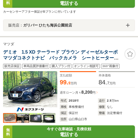
電話する
料
カーセンサーアフター保証がBプランに付いています
販売店：
ガリバー ひたち海浜公園前店
マツダ
デミオ 1.5 XD テーラード ブラウン ディーゼルターボ
マツダコネクトナビ バックカメラ シートヒーター
スマートブレーキサポート クルーズコントロール コ
販売店保証
車両品質評価書付
購入プラン付
オンライン相談可
360°画像付
ーナーセンサー LEDヘッドライト ETC Bluetooth
スマートキー 禁煙車 ワンオーナー
支払総額
本体価格
99.
84.
9
7
万円
万円
8,200
通常ローン
月々
円
年式
2018
年
走行
2.9
万km
車検
車検整備付
修復
なし
保証
保証付
整備
法定整備付
住所
山口県山口市
今すぐ在庫確認・見積依頼
無
電話する
料