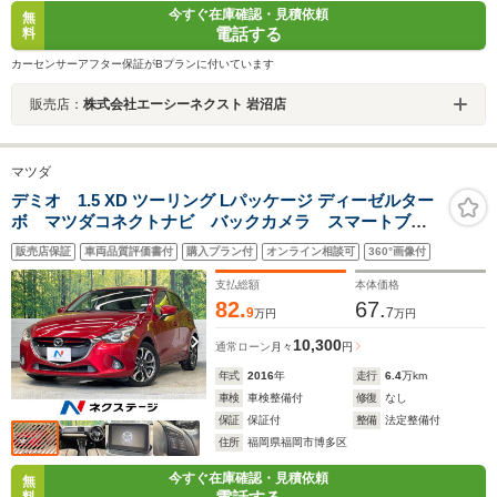
今すぐ在庫確認・見積依頼
無
電話する
料
カーセンサーアフター保証がBプランに付いています
販売店：
株式会社エーシーネクスト 岩沼店
マツダ
デミオ 1.5 XD ツーリング Lパッケージ ディーゼルター
ボ マツダコネクトナビ バックカメラ スマートブレ
ーキサポート 禁煙車 クルーズコントロール BSM
販売店保証
車両品質評価書付
購入プラン付
オンライン相談可
360°画像付
シートヒーター HUD LEDヘッドライト アドバンス
キー ETC 純正16インチAW バックカメラ
支払総額
本体価格
82.
67.
9
7
万円
万円
10,300
通常ローン
月々
円
年式
2016
年
走行
6.4
万km
車検
車検整備付
修復
なし
保証
保証付
整備
法定整備付
住所
福岡県福岡市博多区
今すぐ在庫確認・見積依頼
無
料