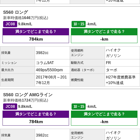
7年12月
+10%達成
S560 ロング
新車時価格
1646
万円(税込)
JC08
9.8km/L
10・15
-km/L
満タンでどこまで走る？
満タンでどこまで走る？
784km
-km
ハイオク
使用燃料
3982cc
排気量
エンジン
ガソリン
コラム9AT
FR
ミッション
駆動方式
469ps/5500rpm
ターボ
最大出力
過給器（ターボ）
2017年08月～201
H27年度燃費基準
生産期間
燃費性能
7年12月
+10%達成
S560 ロング AMGライン
新車時価格
1724
万円(税込)
JC08
9.8km/L
10・15
-km/L
満タンでどこまで走る？
満タンでどこまで走る？
784km
-km
ハイオク
使用燃料
3982cc
排気量
エンジン
ガソリン