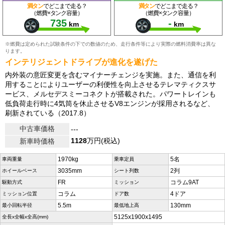
満タン
でどこまで走る？
満タン
でどこまで走る？
（燃費×タンク容量）
（燃費×タンク容量）
735
-
km
km
※燃費は定められた試験条件の下での数値のため、走行条件等により実際の燃料消費率は異な
ります。
インテリジェントドライブが進化を遂げた
内外装の意匠変更を含むマイナーチェンジを実施。また、通信を利
用することによりユーザーの利便性を向上させるテレマティクスサ
ービス、メルセデスミーコネクトが搭載された。パワートレインも
低負荷走行時に4気筒を休止させるV8エンジンが採用されるなど、
刷新されている（2017.8）
中古車価格
---
1128
万円(税込)
新車時価格
1970kg
5名
車両重量
乗車定員
3035mm
2列
ホイールベース
シート列数
FR
コラム9AT
駆動方式
ミッション
コラム
4ドア
ミッション位置
ドア数
5.5m
130mm
最小回転半径
最低地上高
5125x1900x1495
全長x全幅x全高(mm)