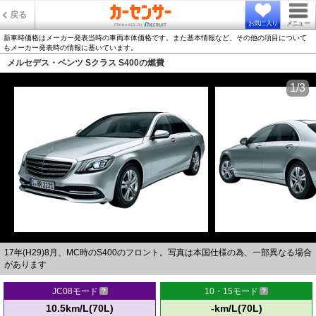
戻る
お気に入り
メニュー
新車時価格はメーカー発表当時の車両本体価格です。また基本情報など、その他の項目について
もメーカー発表時の情報に基いています。
メルセデス・ベンツ Sクラス S400の燃費
1/3
17年(H29)8月、MC時のS400のフロント。写真は本国仕様の為、一部異なる場合
があります
JC08モード
10・15モード
10.5km/L(70L)
-km/L(70L)