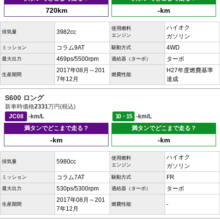
720km
-km
ハイオク
使用燃料
3982cc
排気量
エンジン
ガソリン
コラム9AT
4WD
ミッション
駆動方式
469ps/5500rpm
ターボ
最大出力
過給器（ターボ）
2017年08月～201
H27年度燃費基準
生産期間
燃費性能
7年12月
達成
S600 ロング
新車時価格
2331
万円(税込)
JC08
-km/L
10・15
-km/L
満タンでどこまで走る？
満タンでどこまで走る？
-km
-km
ハイオク
使用燃料
5980cc
排気量
エンジン
ガソリン
コラム7AT
FR
ミッション
駆動方式
530ps/5300rpm
ターボ
最大出力
過給器（ターボ）
2017年08月～201
-
生産期間
燃費性能
7年12月