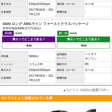
530ps/5300rpm
ターボ
最大出力
過給器（ターボ）
2017年08月～201
-
生産期間
燃費性能
7年12月
S600 ロング AMGライン ファーストクラスパッケージ
新車時価格
2442.2
万円(税込)
JC08
-km/L
10・15
-km/L
満タンでどこまで走る？
満タンでどこまで走る？
-km
-km
ハイオク
使用燃料
5980cc
排気量
エンジン
ガソリン
コラム7AT
FR
ミッション
駆動方式
530ps/5300rpm
ターボ
最大出力
過給器（ターボ）
2017年08月～201
-
生産期間
燃費性能
7年12月
▲Sクラス S400の燃費TOPへ
Sクラスとよく比較されている車