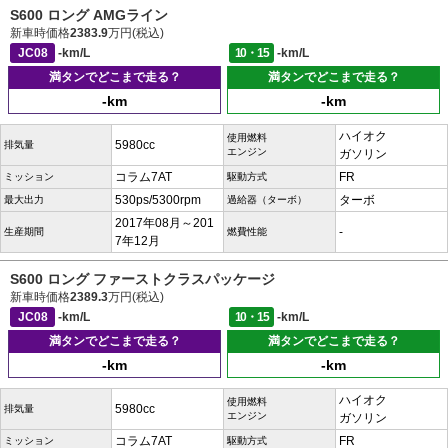
S600 ロング AMGライン
新車時価格
2383.9
万円(税込)
JC08
-km/L
10・15
-km/L
満タンでどこまで走る？
満タンでどこまで走る？
-km
-km
ハイオク
使用燃料
5980cc
排気量
エンジン
ガソリン
コラム7AT
FR
ミッション
駆動方式
530ps/5300rpm
ターボ
最大出力
過給器（ターボ）
2017年08月～201
-
生産期間
燃費性能
7年12月
S600 ロング ファーストクラスパッケージ
新車時価格
2389.3
万円(税込)
JC08
-km/L
10・15
-km/L
満タンでどこまで走る？
満タンでどこまで走る？
-km
-km
ハイオク
使用燃料
5980cc
排気量
エンジン
ガソリン
コラム7AT
FR
ミッション
駆動方式