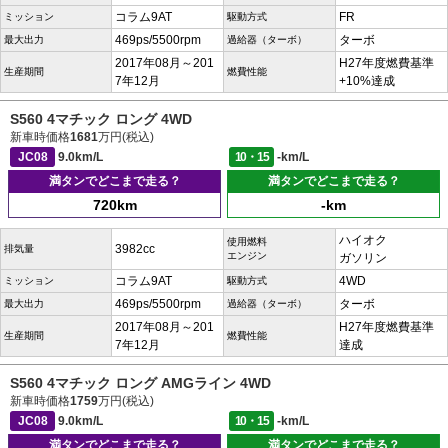
コラム9AT
FR
ミッション
駆動方式
469ps/5500rpm
ターボ
最大出力
過給器（ターボ）
2017年08月～201
H27年度燃費基準
生産期間
燃費性能
7年12月
+10%達成
S560 4マチック ロング 4WD
新車時価格
1681
万円(税込)
JC08
9.0km/L
10・15
-km/L
満タンでどこまで走る？
満タンでどこまで走る？
720km
-km
ハイオク
使用燃料
3982cc
排気量
エンジン
ガソリン
コラム9AT
4WD
ミッション
駆動方式
469ps/5500rpm
ターボ
最大出力
過給器（ターボ）
2017年08月～201
H27年度燃費基準
生産期間
燃費性能
7年12月
達成
S560 4マチック ロング AMGライン 4WD
新車時価格
1759
万円(税込)
JC08
9.0km/L
10・15
-km/L
満タンでどこまで走る？
満タンでどこまで走る？