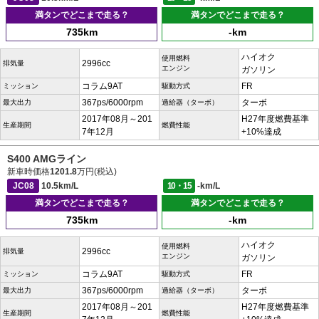
満タンでどこまで走る？
満タンでどこまで走る？
735km
-km
ハイオク
使用燃料
2996cc
排気量
エンジン
ガソリン
コラム9AT
FR
ミッション
駆動方式
367ps/6000rpm
ターボ
最大出力
過給器（ターボ）
2017年08月～201
H27年度燃費基準
生産期間
燃費性能
7年12月
+10%達成
S400 AMGライン
新車時価格
1201.8
万円(税込)
JC08
10.5km/L
10・15
-km/L
満タンでどこまで走る？
満タンでどこまで走る？
735km
-km
ハイオク
使用燃料
2996cc
排気量
エンジン
ガソリン
コラム9AT
FR
ミッション
駆動方式
367ps/6000rpm
ターボ
最大出力
過給器（ターボ）
2017年08月～201
H27年度燃費基準
生産期間
燃費性能