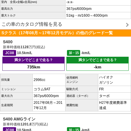
-x-x-
室内 全長x全幅x全高(mm)
367ps/6000rpm
最高出力
51kg・m/1600～4000rpm
最大トルク
この車のカタログ情報を見る
Sクラス（17年08月～17年12月モデル）の他のグレード一覧
S400
新車時価格
1128
万円(税込)
JC08
10.5km/L
10・15
-km/L
満タンでどこまで走る？
満タンでどこまで走る？
735km
-km
ハイオク
使用燃料
2996cc
排気量
エンジン
ガソリン
コラム9AT
FR
ミッション
駆動方式
367ps/6000rpm
ターボ
最大出力
過給器（ターボ）
2017年08月～201
H27年度燃費基準
生産期間
燃費性能
7年12月
達成
S400 AMGライン
新車時価格
1201.8
万円(税込)
JC08
10.5km/L
10・15
-km/L