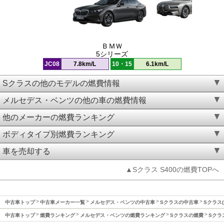
ＢＭＷ
5シリーズ
JC08
7.8km/L
10・15
6.1km/L
Sクラスの他のモデルの燃費情報
メルセデス・ベンツの他の車の燃費情報
他のメーカーの燃費ランキング
ボディタイプ別燃費ランキング
車を売却する
▲Sクラス S400の燃費TOPへ
中古車トップ
中古車メーカー一覧
メルセデス・ベンツの中古車
Sクラスの中古車
Sクラス(
中古車トップ
燃費ランキング
メルセデス・ベンツの燃費ランキング
Sクラスの燃費
Sクラ