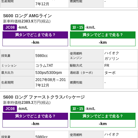
-
生産期間
燃費性能
7年12月
S600 ロング AMGライン
新車時価格
2383.9
万円(税込)
JC08
-km/L
10・15
-km/L
満タンでどこまで走る？
満タンでどこまで走る？
-km
-km
ハイオク
使用燃料
5980cc
排気量
エンジン
ガソリン
コラム7AT
FR
ミッション
駆動方式
530ps/5300rpm
ターボ
最大出力
過給器（ターボ）
2017年08月～201
-
生産期間
燃費性能
7年12月
S600 ロング ファーストクラスパッケージ
新車時価格
2389.3
万円(税込)
JC08
-km/L
10・15
-km/L
満タンでどこまで走る？
満タンでどこまで走る？
-km
-km
ハイオク
使用燃料
5980cc
排気量