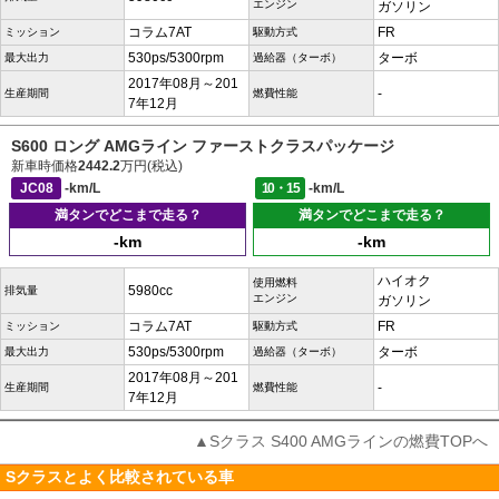
エンジン
ガソリン
コラム7AT
FR
ミッション
駆動方式
530ps/5300rpm
ターボ
最大出力
過給器（ターボ）
2017年08月～201
-
生産期間
燃費性能
7年12月
S600 ロング AMGライン ファーストクラスパッケージ
新車時価格
2442.2
万円(税込)
JC08
-km/L
10・15
-km/L
満タンでどこまで走る？
満タンでどこまで走る？
-km
-km
ハイオク
使用燃料
5980cc
排気量
エンジン
ガソリン
コラム7AT
FR
ミッション
駆動方式
530ps/5300rpm
ターボ
最大出力
過給器（ターボ）
2017年08月～201
-
生産期間
燃費性能
7年12月
▲Sクラス S400 AMGラインの燃費TOPへ
Sクラスとよく比較されている車