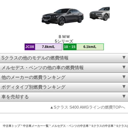
ＢＭＷ
5シリーズ
JC08
7.8km/L
10・15
6.1km/L
Sクラスの他のモデルの燃費情報
メルセデス・ベンツの他の車の燃費情報
他のメーカーの燃費ランキング
ボディタイプ別燃費ランキング
車を売却する
▲Sクラス S400 AMGラインの燃費TOPへ
中古車トップ
中古車メーカー一覧
メルセデス・ベンツの中古車
Sクラスの中古車
Sクラス(