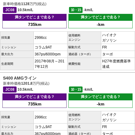
新車時価格
1128
万円(税込)
JC08
10.5km/L
10・15
-km/L
満タンでどこまで走る？
満タンでどこまで走る？
735km
-km
ハイオク
使用燃料
2996cc
排気量
エンジン
ガソリン
コラム9AT
FR
ミッション
駆動方式
367ps/6000rpm
ターボ
最大出力
過給器（ターボ）
2017年08月～201
H27年度燃費基準
生産期間
燃費性能
7年12月
達成
S400 AMGライン
新車時価格
1201.8
万円(税込)
JC08
10.5km/L
10・15
-km/L
満タンでどこまで走る？
満タンでどこまで走る？
735km
-km
ハイオク
使用燃料
2996cc
排気量
エンジン
ガソリン
コラム9AT
FR
ミッション
駆動方式
367ps/6000rpm
ターボ
最大出力
過給器（ターボ）