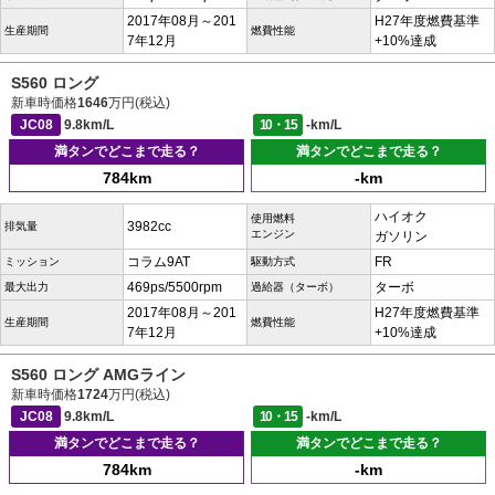
2017年08月～201
H27年度燃費基準
生産期間
燃費性能
7年12月
+10%達成
S560 ロング
新車時価格
1646
万円(税込)
JC08
9.8km/L
10・15
-km/L
満タンでどこまで走る？
満タンでどこまで走る？
784km
-km
ハイオク
使用燃料
3982cc
排気量
エンジン
ガソリン
コラム9AT
FR
ミッション
駆動方式
469ps/5500rpm
ターボ
最大出力
過給器（ターボ）
2017年08月～201
H27年度燃費基準
生産期間
燃費性能
7年12月
+10%達成
S560 ロング AMGライン
新車時価格
1724
万円(税込)
JC08
9.8km/L
10・15
-km/L
満タンでどこまで走る？
満タンでどこまで走る？
784km
-km