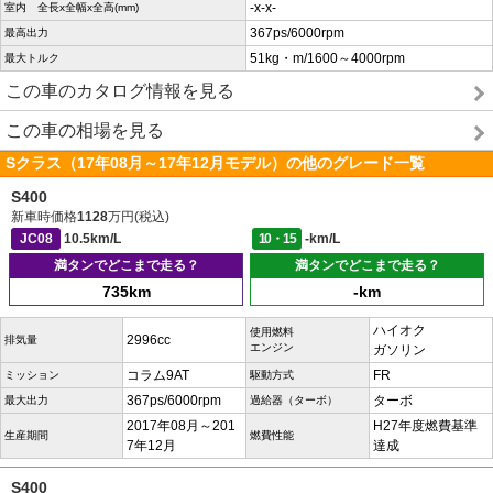
-x-x-
室内 全長x全幅x全高(mm)
367ps/6000rpm
最高出力
51kg・m/1600～4000rpm
最大トルク
この車のカタログ情報を見る
この車の相場を見る
Sクラス（17年08月～17年12月モデル）の他のグレード一覧
S400
新車時価格
1128
万円(税込)
JC08
10.5km/L
10・15
-km/L
満タンでどこまで走る？
満タンでどこまで走る？
735km
-km
ハイオク
使用燃料
2996cc
排気量
エンジン
ガソリン
コラム9AT
FR
ミッション
駆動方式
367ps/6000rpm
ターボ
最大出力
過給器（ターボ）
2017年08月～201
H27年度燃費基準
生産期間
燃費性能
7年12月
達成
S400