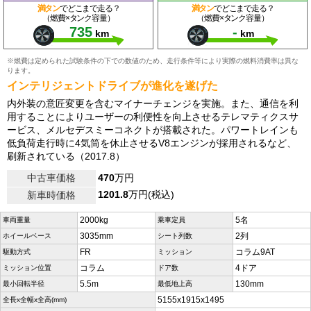
満タン
でどこまで走る？
満タン
でどこまで走る？
（燃費×タンク容量）
（燃費×タンク容量）
735
-
km
km
※燃費は定められた試験条件の下での数値のため、走行条件等により実際の燃料消費率は異な
ります。
インテリジェントドライブが進化を遂げた
内外装の意匠変更を含むマイナーチェンジを実施。また、通信を利
用することによりユーザーの利便性を向上させるテレマティクスサ
ービス、メルセデスミーコネクトが搭載された。パワートレインも
低負荷走行時に4気筒を休止させるV8エンジンが採用されるなど、
刷新されている（2017.8）
中古車価格
470
万円
1201.8
万円(税込)
新車時価格
2000kg
5名
車両重量
乗車定員
3035mm
2列
ホイールベース
シート列数
FR
コラム9AT
駆動方式
ミッション
コラム
4ドア
ミッション位置
ドア数
5.5m
130mm
最小回転半径
最低地上高
5155x1915x1495
全長x全幅x全高(mm)