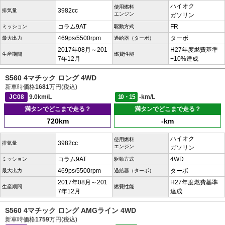
ハイオク
使用燃料
3982cc
排気量
エンジン
ガソリン
コラム9AT
FR
ミッション
駆動方式
469ps/5500rpm
ターボ
最大出力
過給器（ターボ）
2017年08月～201
H27年度燃費基準
生産期間
燃費性能
7年12月
+10%達成
S560 4マチック ロング 4WD
新車時価格
1681
万円(税込)
JC08
9.0km/L
10・15
-km/L
満タンでどこまで走る？
満タンでどこまで走る？
720km
-km
ハイオク
使用燃料
3982cc
排気量
エンジン
ガソリン
コラム9AT
4WD
ミッション
駆動方式
469ps/5500rpm
ターボ
最大出力
過給器（ターボ）
2017年08月～201
H27年度燃費基準
生産期間
燃費性能
7年12月
達成
S560 4マチック ロング AMGライン 4WD
新車時価格
1759
万円(税込)