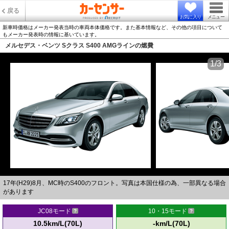
戻る
お気に入り
メニュー
新車時価格はメーカー発表当時の車両本体価格です。また基本情報など、その他の項目について
もメーカー発表時の情報に基いています。
メルセデス・ベンツ Sクラス S400 AMGラインの燃費
1/3
17年(H29)8月、MC時のS400のフロント。写真は本国仕様の為、一部異なる場合
があります
JC08モード
10・15モード
10.5km/L(70L)
-km/L(70L)