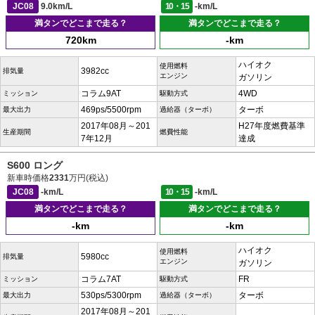
JC08
9.0km/L
10・15
-km/L
満タンでどこまで走る？
満タンでどこまで走る？
720km
-km
ハイオク
使用燃料
3982cc
排気量
エンジン
ガソリン
コラム9AT
4WD
ミッション
駆動方式
469ps/5500rpm
ターボ
最大出力
過給器（ターボ）
2017年08月～201
H27年度燃費基準
生産期間
燃費性能
7年12月
達成
S600 ロング
新車時価格
2331
万円(税込)
JC08
-km/L
10・15
-km/L
満タンでどこまで走る？
満タンでどこまで走る？
-km
-km
ハイオク
使用燃料
5980cc
排気量
エンジン
ガソリン
コラム7AT
FR
ミッション
駆動方式
530ps/5300rpm
ターボ
最大出力
過給器（ターボ）
2017年08月～201