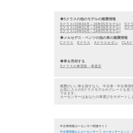
◆Sクラスの他のモデルの燃費情報
Sクラス(15年04月～16年05月モデル)
Sクラ
Sクラス(19年01月～19年09月モデル)
Sクラ
Sクラス(14年04月～14年05月モデル)
◆メルセデス・ベンツの他の車の燃費情報
Cクラス
Eクラス
Aクラスセダン
CLA
◆車を売却する
Sクラスの車買取・車査定
燃費のいい車を探すなら、中古車・中古車情報の
お気に入りのSクラスモデルやグレードを見つけ
できます。
カーセンサーはあなたの車選びをサポートし
中古車情報カーセンサー関連サイト
中古車情報ならカーセンサー
カーセンサーエッジ・