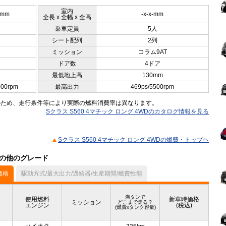
室内
5mm
-x-x-mm
全長 x 全幅 x 全高
乗車定員
5人
シート配列
2列
ミッション
コラム9AT
ドア数
4ドア
最低地上高
130mm
000rpm
最高出力
469ps/5500rpm
のため、走行条件等により実際の燃料消費率は異なります。
Sクラス S560 4マチック ロング 4WDのカタログ情報を見る
Sクラス S560 4マチック ロング 4WDの燃費・トップヘ
）の他のグレード
価格
駆動方式/最大出力/過給器/生産期間/燃費性能
満タンで
使用燃料
新車時価格
ミッション
どこまで走る？
エンジン
(税込)
(燃費xタンク容量)