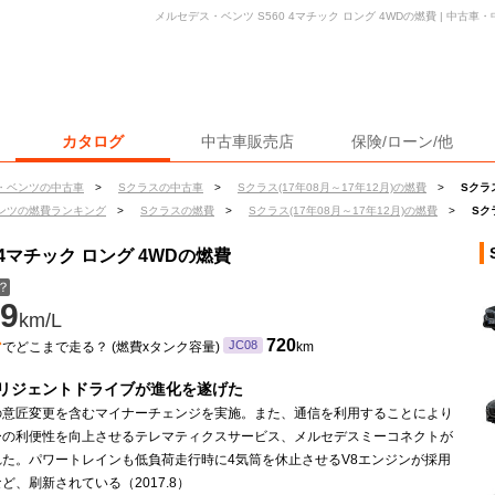
メルセデス・ベンツ S560 4マチック ロング 4WDの燃費 | 中古
カタログ
中古車販売店
保険/ローン/他
・ベンツの中古車
>
Sクラスの中古車
>
Sクラス(17年08月～17年12月)の燃費
>
Sクラ
ンツの燃費ランキング
>
Sクラスの燃費
>
Sクラス(17年08月～17年12月)の燃費
>
Sク
 4マチック ロング 4WDの燃費
？
9
km/L
ン
720
JC08
でどこまで走る？ (燃費xタンク容量)
km
リジェントドライブが進化を遂げた
の意匠変更を含むマイナーチェンジを実施。また、通信を利用することにより
ーの利便性を向上させるテレマティクスサービス、メルセデスミーコネクトが
れた。パワートレインも低負荷走行時に4気筒を休止させるV8エンジンが採用
ど、刷新されている（2017.8）