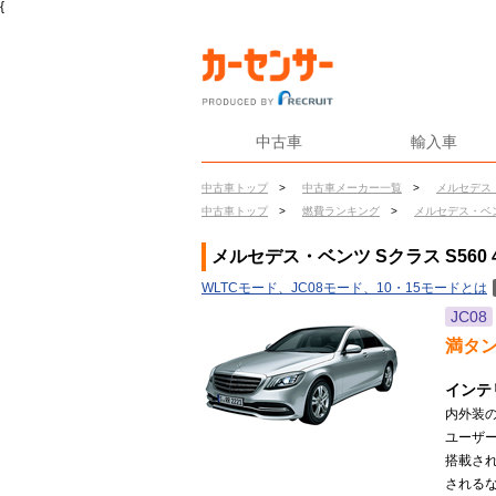
{
中古車
輸入車
中古車トップ
>
中古車メーカー一覧
>
メルセデス
中古車トップ
>
燃費ランキング
>
メルセデス・ベ
メルセデス・ベンツ Sクラス S560
WLTCモード、JC08モード、10・15モードとは
JC08
満タ
インテ
内外装
ユーザ
搭載さ
されるな