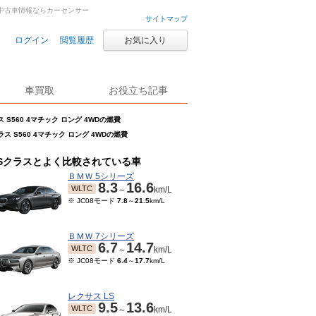
車・中古車情報ならカーセンサー
サイトマップ
ログイン
閲覧履歴
お気に入り
車買取
お役立ち記事
ス S560 4マチック ロング 4WDの燃費
ラス S560 4マチック ロング 4WDの燃費
Sクラスとよく比較されている車
ＢＭＷ 5シリーズ
8.3
16.6
WLTC
～
km/L
※ JC08モード
7.8
～
21.5
km/L
ＢＭＷ 7シリーズ
6.7
14.7
WLTC
～
km/L
※ JC08モード
6.4
～
17.7
km/L
レクサス LS
9.5
13.6
WLTC
～
km/L