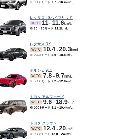
※ JC08モード
7.7
～
16.4
km/L
レクサス LSハイブリッド
11
11.6
JC08
～
km/L
※ 10・15モード
12.2
km/L
レクサス RX
10.4
20.3
WLTC
～
km/L
※ JC08モード
8.9
～
18.8
km/L
ポルシェ 911
7.8
9.7
WLTC
～
km/L
※ JC08モード
7.2
～
12.8
km/L
トヨタ アルファード
9.6
18.9
WLTC
～
km/L
※ JC08モード
9.1
～
19.4
km/L
トヨタ クラウン
12.4
20
WLTC
～
km/L
※ JC08モード
12.8
～
24
km/L