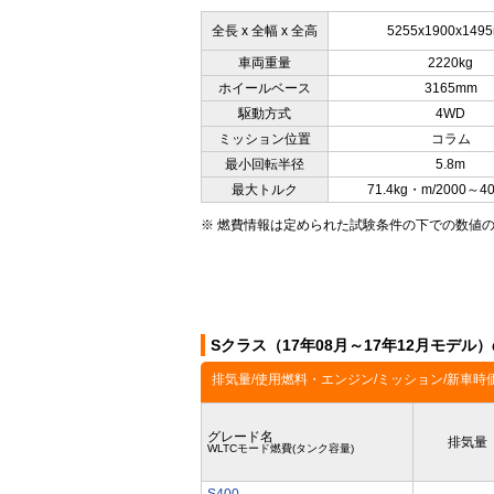
全長 x 全幅 x 全高
5255x1900x149
車両重量
2220kg
ホイールベース
3165mm
駆動方式
4WD
ミッション位置
コラム
最小回転半径
5.8m
最大トルク
71.4kg・m/2000～4
※ 燃費情報は定められた試験条件の下での数値
Sクラス（17年08月～17年12月モデル
排気量/使用燃料・エンジン/ミッション/新車時
グレード名
排気量
WLTCモード燃費(タンク容量)