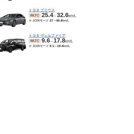
トヨタ プリウス
25.4
32.6
WLTC
～
km/L
※ JC08モード
27
～
40.8
km/L
トヨタ ヴェルファイア
9.6
17.8
WLTC
～
km/L
※ JC08モード
9.1
～
19.4
km/L