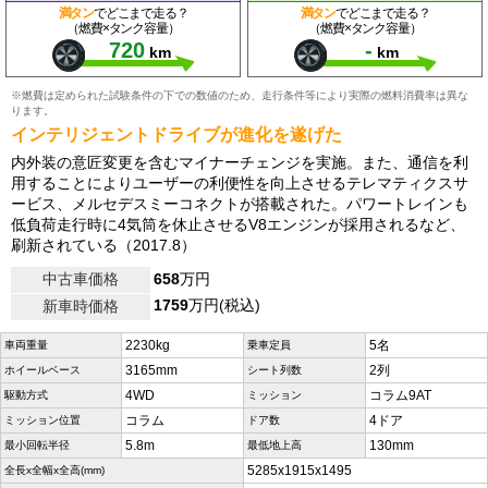
満タン
でどこまで走る？
満タン
でどこまで走る？
（燃費×タンク容量）
（燃費×タンク容量）
720
-
km
km
※燃費は定められた試験条件の下での数値のため、走行条件等により実際の燃料消費率は異な
ります。
インテリジェントドライブが進化を遂げた
内外装の意匠変更を含むマイナーチェンジを実施。また、通信を利
用することによりユーザーの利便性を向上させるテレマティクスサ
ービス、メルセデスミーコネクトが搭載された。パワートレインも
低負荷走行時に4気筒を休止させるV8エンジンが採用されるなど、
刷新されている（2017.8）
中古車価格
658
万円
1759
万円(税込)
新車時価格
2230kg
5名
車両重量
乗車定員
3165mm
2列
ホイールベース
シート列数
4WD
コラム9AT
駆動方式
ミッション
コラム
4ドア
ミッション位置
ドア数
5.8m
130mm
最小回転半径
最低地上高
5285x1915x1495
全長x全幅x全高(mm)