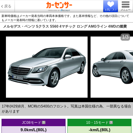
戻る
お気に入り
メニュー
新車時価格はメーカー発表当時の車両本体価格です。また基本情報など、その他の項目について
もメーカー発表時の情報に基いています。
メルセデス・ベンツ Sクラス S560 4マチック ロング AMGライン 4WDの燃費
1/3
17年(H29)8月、MC時のS400のフロント。写真は本国仕様の為、一部異なる場合
があります
JC08モード
10・15モード
9.0km/L(80L)
-km/L(80L)