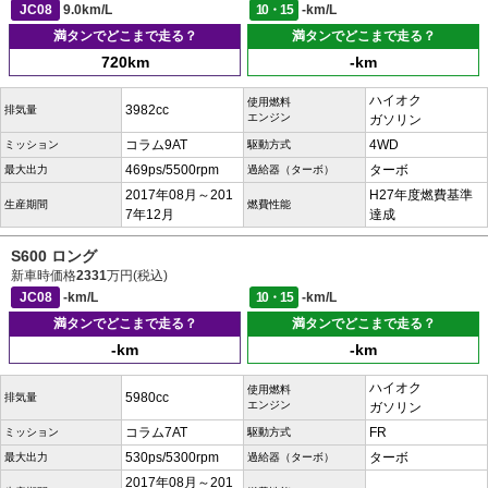
JC08
9.0km/L
10・15
-km/L
満タンでどこまで走る？
満タンでどこまで走る？
720km
-km
ハイオク
使用燃料
3982cc
排気量
エンジン
ガソリン
コラム9AT
4WD
ミッション
駆動方式
469ps/5500rpm
ターボ
最大出力
過給器（ターボ）
2017年08月～201
H27年度燃費基準
生産期間
燃費性能
7年12月
達成
S600 ロング
新車時価格
2331
万円(税込)
JC08
-km/L
10・15
-km/L
満タンでどこまで走る？
満タンでどこまで走る？
-km
-km
ハイオク
使用燃料
5980cc
排気量
エンジン
ガソリン
コラム7AT
FR
ミッション
駆動方式
530ps/5300rpm
ターボ
最大出力
過給器（ターボ）
2017年08月～201