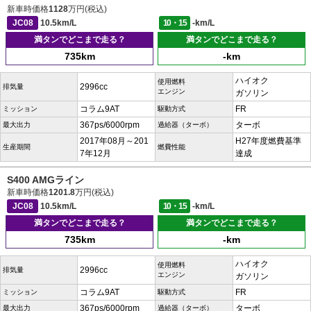
新車時価格
1128
万円(税込)
JC08
10.5km/L
10・15
-km/L
満タンでどこまで走る？
満タンでどこまで走る？
735km
-km
ハイオク
使用燃料
2996cc
排気量
エンジン
ガソリン
コラム9AT
FR
ミッション
駆動方式
367ps/6000rpm
ターボ
最大出力
過給器（ターボ）
2017年08月～201
H27年度燃費基準
生産期間
燃費性能
7年12月
達成
S400 AMGライン
新車時価格
1201.8
万円(税込)
JC08
10.5km/L
10・15
-km/L
満タンでどこまで走る？
満タンでどこまで走る？
735km
-km
ハイオク
使用燃料
2996cc
排気量
エンジン
ガソリン
コラム9AT
FR
ミッション
駆動方式
367ps/6000rpm
ターボ
最大出力
過給器（ターボ）