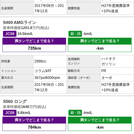
2017年08月～201
H27年度燃費基準
生産期間
燃費性能
7年12月
+10%達成
S400 AMGライン
新車時価格
1201.8
万円(税込)
JC08
10.5km/L
10・15
-km/L
満タンでどこまで走る？
満タンでどこまで走る？
735km
-km
ハイオク
使用燃料
2996cc
排気量
エンジン
ガソリン
コラム9AT
FR
ミッション
駆動方式
367ps/6000rpm
ターボ
最大出力
過給器（ターボ）
2017年08月～201
H27年度燃費基準
生産期間
燃費性能
7年12月
+10%達成
S560 ロング
新車時価格
1646
万円(税込)
JC08
9.8km/L
10・15
-km/L
満タンでどこまで走る？
満タンでどこまで走る？
784km
-km