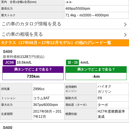
-x-x-
室内 全長x全幅x全高(mm)
469ps/5500rpm
最高出力
71.4kg・m/2000～4000rpm
最大トルク
この車のカタログ情報を見る
この車の相場を見る
Sクラス（17年08月～17年12月モデル）の他のグレード一覧
S400
新車時価格
1128
万円(税込)
JC08
10.5km/L
10・15
-km/L
満タンでどこまで走る？
満タンでどこまで走る？
735km
-km
ハイオク
使用燃料
2996cc
排気量
エンジン
ガソリン
コラム9AT
FR
ミッション
駆動方式
367ps/6000rpm
ターボ
最大出力
過給器（ターボ）
2017年08月～201
H27年度燃費基準
生産期間
燃費性能
7年12月
達成
S400