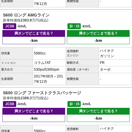
-
生産期間
燃費性能
7年12月
S600 ロング AMGライン
新車時価格
2383.9
万円(税込)
JC08
-km/L
10・15
-km/L
満タンでどこまで走る？
満タンでどこまで走る？
-km
-km
ハイオク
使用燃料
5980cc
排気量
エンジン
ガソリン
コラム7AT
FR
ミッション
駆動方式
530ps/5300rpm
ターボ
最大出力
過給器（ターボ）
2017年08月～201
-
生産期間
燃費性能
7年12月
S600 ロング ファーストクラスパッケージ
新車時価格
2389.3
万円(税込)
JC08
-km/L
10・15
-km/L
満タンでどこまで走る？
満タンでどこまで走る？
-km
-km
ハイオク
使用燃料
5980cc
排気量