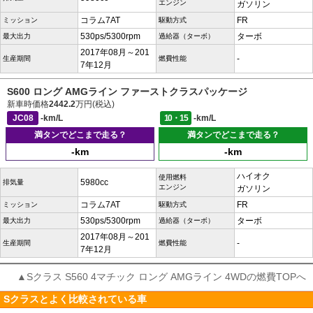
エンジン
ガソリン
コラム7AT
FR
ミッション
駆動方式
530ps/5300rpm
ターボ
最大出力
過給器（ターボ）
2017年08月～201
-
生産期間
燃費性能
7年12月
S600 ロング AMGライン ファーストクラスパッケージ
新車時価格
2442.2
万円(税込)
JC08
-km/L
10・15
-km/L
満タンでどこまで走る？
満タンでどこまで走る？
-km
-km
ハイオク
使用燃料
5980cc
排気量
エンジン
ガソリン
コラム7AT
FR
ミッション
駆動方式
530ps/5300rpm
ターボ
最大出力
過給器（ターボ）
2017年08月～201
-
生産期間
燃費性能
7年12月
▲Sクラス S560 4マチック ロング AMGライン 4WDの燃費TOPへ
Sクラスとよく比較されている車