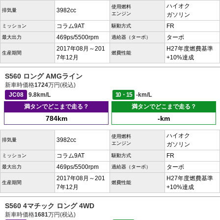
ハイオク
使用燃料
3982cc
排気量
エンジン
ガソリン
コラム9AT
FR
ミッション
駆動方式
469ps/5500rpm
ターボ
最大出力
過給器（ターボ）
2017年08月～201
H27年度燃費基準
生産期間
燃費性能
7年12月
+10%達成
S560 ロング AMGライン
新車時価格
1724
万円(税込)
JC08
9.8km/L
10・15
-km/L
満タンでどこまで走る？
満タンでどこまで走る？
784km
-km
ハイオク
使用燃料
3982cc
排気量
エンジン
ガソリン
コラム9AT
FR
ミッション
駆動方式
469ps/5500rpm
ターボ
最大出力
過給器（ターボ）
2017年08月～201
H27年度燃費基準
生産期間
燃費性能
7年12月
+10%達成
S560 4マチック ロング 4WD
新車時価格
1681
万円(税込)