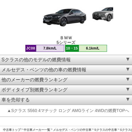
ＢＭＷ
5シリーズ
JC08
7.8km/L
10・15
6.1km/L
Sクラスの他のモデルの燃費情報
メルセデス・ベンツの他の車の燃費情報
他のメーカーの燃費ランキング
ボディタイプ別燃費ランキング
車を売却する
▲Sクラス S560 4マチック ロング AMGライン 4WDの燃費TOPへ
中古車トップ
中古車メーカー一覧
メルセデス・ベンツの中古車
Sクラスの中古車
Sクラス(