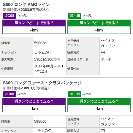
S600 ロング AMGライン
新車時価格
2383.9
万円(税込)
JC08
-km/L
10・15
-km/L
満タンでどこまで走る？
満タンでどこまで走る？
-km
-km
ハイオク
使用燃料
5980cc
排気量
エンジン
ガソリン
コラム7AT
FR
ミッション
駆動方式
530ps/5300rpm
ターボ
最大出力
過給器（ターボ）
2017年08月～201
-
生産期間
燃費性能
7年12月
S600 ロング ファーストクラスパッケージ
新車時価格
2389.3
万円(税込)
JC08
-km/L
10・15
-km/L
満タンでどこまで走る？
満タンでどこまで走る？
-km
-km
ハイオク
使用燃料
5980cc
排気量
エンジン
ガソリン
コラム7AT
FR
ミッション
駆動方式