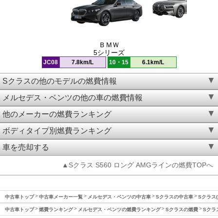
ＢＭＷ
5シリーズ
JC08
7.8km/L
10・15
6.1km/L
Sクラスの他のモデルの燃費情報
メルセデス・ベンツの他の車の燃費情報
他のメーカーの燃費ランキング
ボディタイプ別燃費ランキング
車を売却する
▲Sクラス S560 ロング AMGラインの燃費TOPへ
中古車トップ
中古車メーカー一覧
メルセデス・ベンツの中古車
Sクラスの中古車
Sクラス(
中古車トップ
燃費ランキング
メルセデス・ベンツの燃費ランキング
Sクラスの燃費
Sクラ