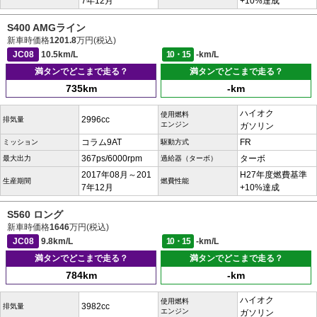
7年12月
+10%達成
S400 AMGライン
新車時価格
1201.8
万円(税込)
JC08
10.5km/L
10・15
-km/L
満タンでどこまで走る？
満タンでどこまで走る？
735km
-km
ハイオク
使用燃料
2996cc
排気量
エンジン
ガソリン
コラム9AT
FR
ミッション
駆動方式
367ps/6000rpm
ターボ
最大出力
過給器（ターボ）
2017年08月～201
H27年度燃費基準
生産期間
燃費性能
7年12月
+10%達成
S560 ロング
新車時価格
1646
万円(税込)
JC08
9.8km/L
10・15
-km/L
満タンでどこまで走る？
満タンでどこまで走る？
784km
-km
ハイオク
使用燃料
3982cc
排気量
エンジン
ガソリン