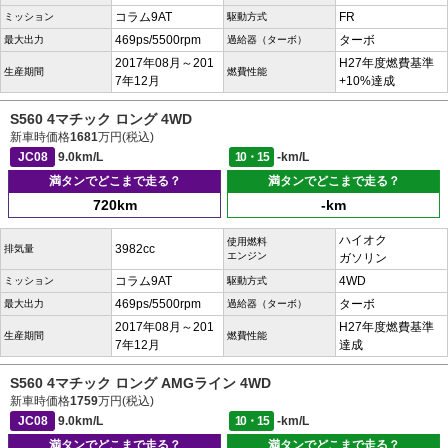
コラム9AT
FR
ミッション
駆動方式
469ps/5500rpm
ターボ
最大出力
過給器（ターボ）
2017年08月～201
H27年度燃費基準
生産期間
燃費性能
7年12月
+10%達成
S560 4マチック ロング 4WD
新車時価格
1681
万円(税込)
JC08
9.0km/L
10・15
-km/L
満タンでどこまで走る？
満タンでどこまで走る？
720km
-km
ハイオク
使用燃料
3982cc
排気量
エンジン
ガソリン
コラム9AT
4WD
ミッション
駆動方式
469ps/5500rpm
ターボ
最大出力
過給器（ターボ）
2017年08月～201
H27年度燃費基準
生産期間
燃費性能
7年12月
達成
S560 4マチック ロング AMGライン 4WD
新車時価格
1759
万円(税込)
JC08
9.0km/L
10・15
-km/L
満タンでどこまで走る？
満タンでどこまで走る？