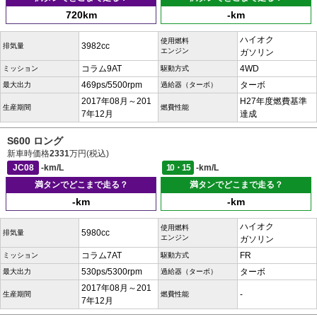
720km
-km
ハイオク
使用燃料
3982cc
排気量
エンジン
ガソリン
コラム9AT
4WD
ミッション
駆動方式
469ps/5500rpm
ターボ
最大出力
過給器（ターボ）
2017年08月～201
H27年度燃費基準
生産期間
燃費性能
7年12月
達成
S600 ロング
新車時価格
2331
万円(税込)
JC08
-km/L
10・15
-km/L
満タンでどこまで走る？
満タンでどこまで走る？
-km
-km
ハイオク
使用燃料
5980cc
排気量
エンジン
ガソリン
コラム7AT
FR
ミッション
駆動方式
530ps/5300rpm
ターボ
最大出力
過給器（ターボ）
2017年08月～201
-
生産期間
燃費性能
7年12月