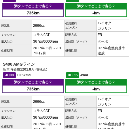
満タンでどこまで走る？
満タンでどこまで走る？
735km
-km
ハイオク
使用燃料
2996cc
排気量
エンジン
ガソリン
コラム9AT
FR
ミッション
駆動方式
367ps/6000rpm
ターボ
最大出力
過給器（ターボ）
2017年08月～201
H27年度燃費基準
生産期間
燃費性能
7年12月
達成
S400 AMGライン
新車時価格
1201.8
万円(税込)
JC08
10.5km/L
10・15
-km/L
満タンでどこまで走る？
満タンでどこまで走る？
735km
-km
ハイオク
使用燃料
2996cc
排気量
エンジン
ガソリン
コラム9AT
FR
ミッション
駆動方式
367ps/6000rpm
ターボ
最大出力
過給器（ターボ）
2017年08月～201
H27年度燃費基準
生産期間
燃費性能