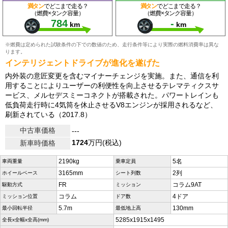
満タン
でどこまで走る？
満タン
でどこまで走る？
（燃費×タンク容量）
（燃費×タンク容量）
784
-
km
km
※燃費は定められた試験条件の下での数値のため、走行条件等により実際の燃料消費率は異な
ります。
インテリジェントドライブが進化を遂げた
内外装の意匠変更を含むマイナーチェンジを実施。また、通信を利
用することによりユーザーの利便性を向上させるテレマティクスサ
ービス、メルセデスミーコネクトが搭載された。パワートレインも
低負荷走行時に4気筒を休止させるV8エンジンが採用されるなど、
刷新されている（2017.8）
中古車価格
---
1724
万円(税込)
新車時価格
2190kg
5名
車両重量
乗車定員
3165mm
2列
ホイールベース
シート列数
FR
コラム9AT
駆動方式
ミッション
コラム
4ドア
ミッション位置
ドア数
5.7m
130mm
最小回転半径
最低地上高
5285x1915x1495
全長x全幅x全高(mm)