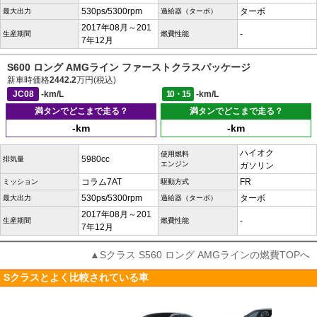
530ps/5300rpm
ターボ
最大出力
過給器（ターボ）
2017年08月～201
-
生産期間
燃費性能
7年12月
S600 ロング AMGライン ファーストクラスパッケージ
新車時価格
2442.2
万円(税込)
JC08
-km/L
10・15
-km/L
満タンでどこまで走る？
満タンでどこまで走る？
-km
-km
ハイオク
使用燃料
5980cc
排気量
エンジン
ガソリン
コラム7AT
FR
ミッション
駆動方式
530ps/5300rpm
ターボ
最大出力
過給器（ターボ）
2017年08月～201
-
生産期間
燃費性能
7年12月
▲Sクラス S560 ロング AMGラインの燃費TOPへ
Sクラスとよく比較されている車