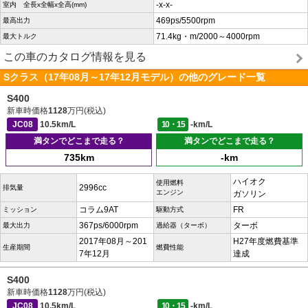
-x-x-
室内 全長x全幅x全高(mm)
469ps/5500rpm
最高出力
71.4kg・m/2000～4000rpm
最大トルク
この車のカタログ情報を見る
Sクラス（17年08月～17年12月モデル）の他のグレード一覧
S400
新車時価格
1128
万円(税込)
JC08
10.5km/L
10・15
-km/L
満タンでどこまで走る？
満タンでどこまで走る？
735km
-km
ハイオク
使用燃料
2996cc
排気量
エンジン
ガソリン
コラム9AT
FR
ミッション
駆動方式
367ps/6000rpm
ターボ
最大出力
過給器（ターボ）
2017年08月～201
H27年度燃費基準
生産期間
燃費性能
7年12月
達成
S400
新車時価格
1128
万円(税込)
JC08
10.5km/L
10・15
-km/L