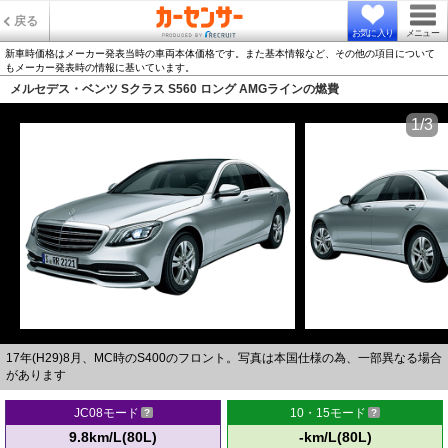
戻る
お気に入り
メニュー
新車時価格はメーカー発表当時の車両本体価格です。また基本情報など、その他の項目について
もメーカー発表時の情報に基いています。
メルセデス・ベンツ Sクラス S560 ロング AMGラインの燃費
1/3
17年(H29)8月、MC時のS400のフロント。写真は本国仕様の為、一部異なる場合
があります
JC08モード
10・15モード
9.8km/L(80L)
-km/L(80L)