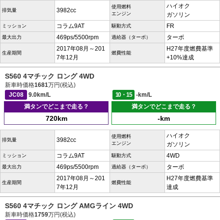
ハイオク
使用燃料
3982cc
排気量
エンジン
ガソリン
コラム9AT
FR
ミッション
駆動方式
469ps/5500rpm
ターボ
最大出力
過給器（ターボ）
2017年08月～201
H27年度燃費基準
生産期間
燃費性能
7年12月
+10%達成
S560 4マチック ロング 4WD
新車時価格
1681
万円(税込)
JC08
9.0km/L
10・15
-km/L
満タンでどこまで走る？
満タンでどこまで走る？
720km
-km
ハイオク
使用燃料
3982cc
排気量
エンジン
ガソリン
コラム9AT
4WD
ミッション
駆動方式
469ps/5500rpm
ターボ
最大出力
過給器（ターボ）
2017年08月～201
H27年度燃費基準
生産期間
燃費性能
7年12月
達成
S560 4マチック ロング AMGライン 4WD
新車時価格
1759
万円(税込)