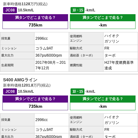
新車時価格
1128
万円(税込)
JC08
10.5km/L
10・15
-km/L
満タンでどこまで走る？
満タンでどこまで走る？
735km
-km
ハイオク
使用燃料
2996cc
排気量
エンジン
ガソリン
コラム9AT
FR
ミッション
駆動方式
367ps/6000rpm
ターボ
最大出力
過給器（ターボ）
2017年08月～201
H27年度燃費基準
生産期間
燃費性能
7年12月
達成
S400 AMGライン
新車時価格
1201.8
万円(税込)
JC08
10.5km/L
10・15
-km/L
満タンでどこまで走る？
満タンでどこまで走る？
735km
-km
ハイオク
使用燃料
2996cc
排気量
エンジン
ガソリン
コラム9AT
FR
ミッション
駆動方式
367ps/6000rpm
ターボ
最大出力
過給器（ターボ）