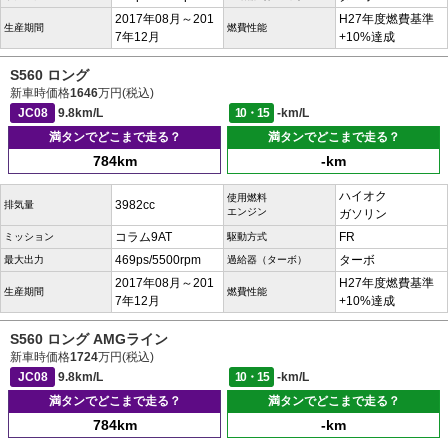
2017年08月～201
H27年度燃費基準
生産期間
燃費性能
7年12月
+10%達成
S560 ロング
新車時価格
1646
万円(税込)
JC08
9.8km/L
10・15
-km/L
満タンでどこまで走る？
満タンでどこまで走る？
784km
-km
ハイオク
使用燃料
3982cc
排気量
エンジン
ガソリン
コラム9AT
FR
ミッション
駆動方式
469ps/5500rpm
ターボ
最大出力
過給器（ターボ）
2017年08月～201
H27年度燃費基準
生産期間
燃費性能
7年12月
+10%達成
S560 ロング AMGライン
新車時価格
1724
万円(税込)
JC08
9.8km/L
10・15
-km/L
満タンでどこまで走る？
満タンでどこまで走る？
784km
-km