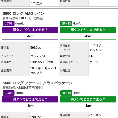
-
生産期間
燃費性能
7年12月
S600 ロング AMGライン
新車時価格
2383.9
万円(税込)
JC08
-km/L
10・15
-km/L
満タンでどこまで走る？
満タンでどこまで走る？
-km
-km
ハイオク
使用燃料
5980cc
排気量
エンジン
ガソリン
コラム7AT
FR
ミッション
駆動方式
530ps/5300rpm
ターボ
最大出力
過給器（ターボ）
2017年08月～201
-
生産期間
燃費性能
7年12月
S600 ロング ファーストクラスパッケージ
新車時価格
2389.3
万円(税込)
JC08
-km/L
10・15
-km/L
満タンでどこまで走る？
満タンでどこまで走る？
-km
-km
ハイオク
使用燃料
5980cc
排気量