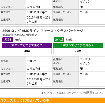
エンジン
ガソリン
コラム7AT
FR
ミッション
駆動方式
530ps/5300rpm
ターボ
最大出力
過給器（ターボ）
2017年08月～201
-
生産期間
燃費性能
7年12月
S600 ロング AMGライン ファーストクラスパッケージ
新車時価格
2442.2
万円(税込)
JC08
-km/L
10・15
-km/L
満タンでどこまで走る？
満タンでどこまで走る？
-km
-km
ハイオク
使用燃料
5980cc
排気量
エンジン
ガソリン
コラム7AT
FR
ミッション
駆動方式
530ps/5300rpm
ターボ
最大出力
過給器（ターボ）
2017年08月～201
-
生産期間
燃費性能
7年12月
▲Sクラス S400 AMGラインの燃費TOPへ
Sクラスとよく比較されている車