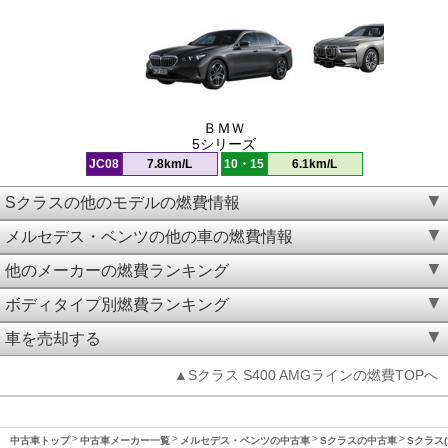
ＢＭＷ
5シリーズ
JC08
7.8km/L
10・15
6.1km/L
Sクラスの他のモデルの燃費情報
メルセデス・ベンツの他の車の燃費情報
他のメーカーの燃費ランキング
ボディタイプ別燃費ランキング
車を売却する
▲Sクラス S400 AMGラインの燃費TOPへ
中古車トップ
中古車メーカー一覧
メルセデス・ベンツの中古車
Sクラスの中古車
Sクラス(