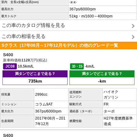
-x-x-
室内 全長x全幅x全高(mm)
367ps/6000rpm
最高出力
51kg・m/1600～4000rpm
最大トルク
この車のカタログ情報を見る
この車の相場を見る
Sクラス（17年08月～17年12月モデル）の他のグレード一覧
S400
新車時価格
1128
万円(税込)
JC08
10.5km/L
10・15
-km/L
満タンでどこまで走る？
満タンでどこまで走る？
735km
-km
ハイオク
使用燃料
2996cc
排気量
エンジン
ガソリン
コラム9AT
FR
ミッション
駆動方式
367ps/6000rpm
ターボ
最大出力
過給器（ターボ）
2017年08月～201
H27年度燃費基準
生産期間
燃費性能
7年12月
達成
S400