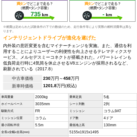
満タン
でどこまで走る？
満タン
でどこまで走る？
（燃費×タンク容量）
（燃費×タンク容量）
735
-
km
km
※燃費は定められた試験条件の下での数値のため、走行条件等により実際の燃料消費率は異な
ります。
インテリジェントドライブが進化を遂げた
内外装の意匠変更を含むマイナーチェンジを実施。また、通信を利
用することによりユーザーの利便性を向上させるテレマティクスサ
ービス、メルセデスミーコネクトが搭載された。パワートレインも
低負荷走行時に4気筒を休止させるV8エンジンが採用されるなど、
刷新されている（2017.8）
中古車価格
230
万円～
458
万円
1201.8
万円(税込)
新車時価格
2000kg
5名
車両重量
乗車定員
3035mm
2列
ホイールベース
シート列数
FR
コラム9AT
駆動方式
ミッション
コラム
4ドア
ミッション位置
ドア数
5.5m
130mm
最小回転半径
最低地上高
5155x1915x1495
全長x全幅x全高(mm)