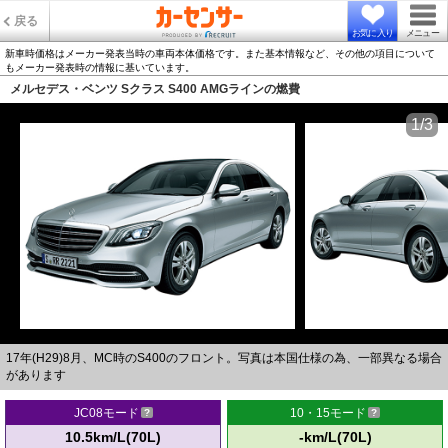
戻る
お気に入り
メニュー
新車時価格はメーカー発表当時の車両本体価格です。また基本情報など、その他の項目について
もメーカー発表時の情報に基いています。
メルセデス・ベンツ Sクラス S400 AMGラインの燃費
1/3
17年(H29)8月、MC時のS400のフロント。写真は本国仕様の為、一部異なる場合
があります
JC08モード
10・15モード
10.5km/L(70L)
-km/L(70L)