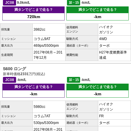
JC08
9.0km/L
10・15
-km/L
満タンでどこまで走る？
満タンでどこまで走る？
720km
-km
ハイオク
使用燃料
3982cc
排気量
エンジン
ガソリン
コラム9AT
4WD
ミッション
駆動方式
469ps/5500rpm
ターボ
最大出力
過給器（ターボ）
2017年08月～201
H27年度燃費基準
生産期間
燃費性能
7年12月
達成
S600 ロング
新車時価格
2331
万円(税込)
JC08
-km/L
10・15
-km/L
満タンでどこまで走る？
満タンでどこまで走る？
-km
-km
ハイオク
使用燃料
5980cc
排気量
エンジン
ガソリン
コラム7AT
FR
ミッション
駆動方式
530ps/5300rpm
ターボ
最大出力
過給器（ターボ）
2017年08月～201