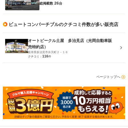
26
総掲載数
台
ビュートコンバーチブルのクチコミ件数が多い販売店
オートビークル土屋 多治見店（光岡自動車販
売特約店）
岐阜県多治見市弁天町２－１６
116
クチコミ：
件
ページトップへ