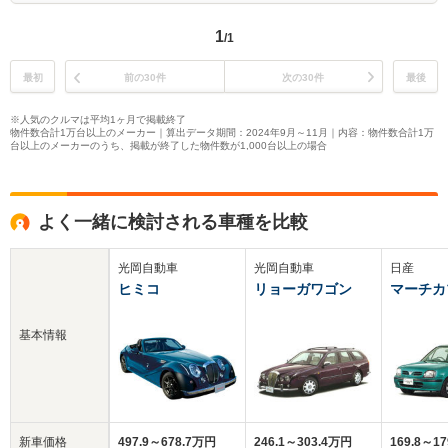
1
/1
最初
前の30件
次の30件
最後
※人気のクルマは平均1ヶ月で掲載終了
物件数合計1万台以上のメーカー｜算出データ期間：2024年9月～11月｜内容：物件数合計1万
台以上のメーカーのうち、掲載が終了した物件数が1,000台以上の場合
よく一緒に検討される車種を比較
光岡自動車
光岡自動車
日産
ヒミコ
リョーガワゴン
マーチカ
基本情報
新車価格
497.9～678.7万円
246.1～303.4万円
169.8～1