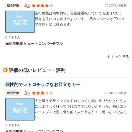
-m
-m
4
総合評価
2013/02/16投稿
点
走行性能は標準的で、長距離運転していても疲れない。
視界も良いので走りやすいです。 収納スペースが広いの
で荷物も楽に積めます。
WLTCモード
-
-
-
ゲストさん
燃費
光岡自動車 ビュートコンバーチブル
もっと見る
排気量
1496cc
1769～1998cc
1274cc
評価の低いレビュー・評判
駆動方式
FR
FF、4WD
FF
個性的でレトロチックなお目立ちカー
3
総合評価
2013/02/13投稿
点
人と違うデザインでレトロちっくな車に乗りたいという人
にはまさしく打ってつけの車ではないだろうか。特にコン
バーチブルは更に個性的で人の目を引くに違いないであろ
う。
ゲストさん
光岡自動車 ビュートコンバーチブル