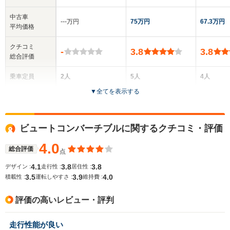
中古車
‐‐‐万円
75万円
67.3万円
平均価格
クチコミ
-
3.8
3.8
総合評価
乗車定員
2人
5人
4人
▼
全てを表示する
ドア数
2ドア
5ドア
2ドア
全高
全高
全
ビュートコンバーチブルに関するクチコミ・評価
1.24m
1.45m～1.47m
1.
4.0
総合評価
点
4.1
3.8
3.8
デザイン :
走行性 :
居住性 :
全幅
全幅
全
サイズ
3.5
3.9
4.0
1.74m
1.7m
1.
積載性 :
運転しやすさ :
維持費 :
全長
全長
(全長x全幅x全高)
4.58m
4.65m
3.
評価の高いレビュー・評判
走行性能が良い
ホイールベース
ホイールベース
ホイー