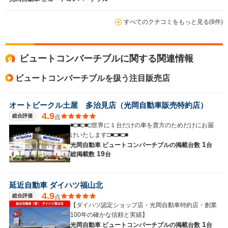
すべてのクチコミをもっと見る(8件)
ビュートコンバーチブルに関する関連情報
ビュートコンバーチブルを扱う注目販売店
オートビークル土屋 多治見店（光岡自動車販売特約店）
4.9
総合評価
点
■□■□■□世界に１台だけの車を貴方のためだけにお届
けいたします□■□■□■
1
光岡自動車 ビュートコンバーチブルの
掲載台数
台
19
総掲載数
台
延近自動車 ダイハツ福山北
4.9
総合評価
点
【ダイハツ認定ショップ店・光岡自動車特約店・創業
100年の確かな信頼と実績】
1
光岡自動車 ビュートコンバーチブルの
掲載台数
台