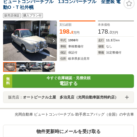
ビュートコンバーチブル 1.3コンバーチブル 全塗装 電
動O・T 社外幌
販売店保証
購入プラン付
支払総額
本体価格
198.
178.
8
0
万円
万円
年式
1998
年
走行
11.3
万km
車検
車検整備付
修復
なし
保証
保証付
整備
法定整備付
住所
岐阜県多治見市
今すぐ在庫確認・見積依頼
無
電話する
料
販売店：
オートビークル土屋 多治見店（光岡自動車販売特約店）
光岡自動車 ビュートコンバーチブル 助手席エアバッグ（全国）の中古車
物件更新時にメールを受け取る