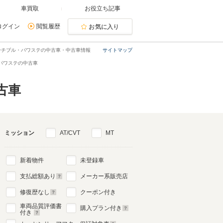
車買取
お役立ち記事
ログイン
閲覧履歴
お気に入り
ーチブル・パワステの中古車・中古車情報
サイトマップ
パワステの中古車
古車
ミッション
AT/CVT
MT
新着物件
未登録車
支払総額あり
メーカー系販売店
修復歴なし
クーポン付き
車両品質評価書
購入プラン付き
付き