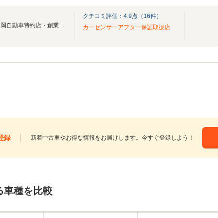
クチコミ評価：
4.9
点（
16
件）
【ダイハツ認定ショップ店・光岡自動車特約店・創業100年の確かな信頼と実績】
カーセンサーアフター保証取扱店
登録
新着中古車やお得な情報をお届けします。今すぐ登録しよう！
る車種を比較