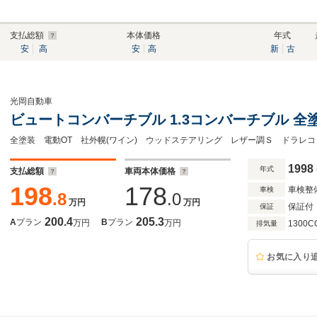
支払総額
本体価格
年式
安
高
安
高
新
古
光岡自動車
ビュートコンバーチブル 1.3コンバーチブル 全塗
1998
年式
支払総額
車両本体価格
198
178
車検整
車検
.8
.0
万円
万円
保証付
保証
200.4
205.3
A
プラン
B
プラン
万円
万円
1300C
排気量
お気に入り