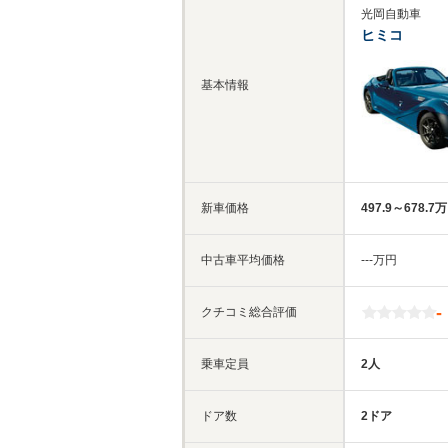
光岡自動車
ヒミコ
基本情報
新車価格
497.9～678.7
中古車平均価格
‐‐‐万円
-
クチコミ総合評価
乗車定員
2人
ドア数
2ドア