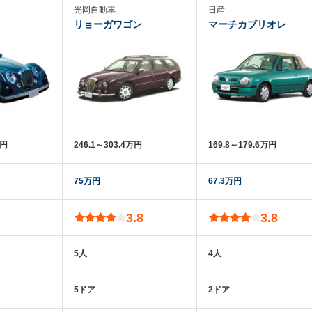
光岡自動車
日産
リョーガワゴン
マーチカブリオレ
万円
246.1～303.4万円
169.8～179.6万円
75万円
67.3万円
3.8
3.8
5人
4人
5ドア
2ドア