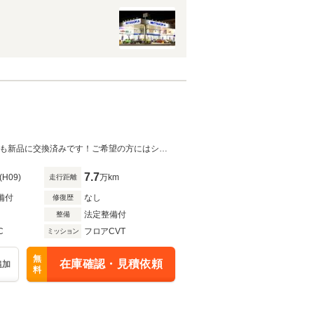
希少なビュ-トのコンバ-チブルです!外装NEW P(全塗装済)！メッキ類もきれい!幌も新品に交換済みです！ご希望の方にはシートカバーも作成できます！2024年光岡自動車販売最優秀！
7.7
(H09)
万km
走行距離
備付
なし
修復歴
法定整備付
整備
C
フロアCVT
ミッション
無
在庫確認・見積依頼
追加
料