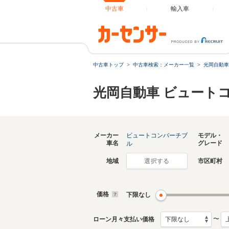
中古車
輸入車
中古車トップ
中古車検索：メーカー一覧
光岡自動車
光岡自動車 ビュート
メーカー
ビュートコンバーチブ
モデル・
車名
グレード
ル
地域
市区町村
選択する
価格
下限なし
〜
ローン月々支払い価格