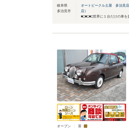
岐阜県
オートビークル土屋 多治見
多治見市
店）
オープン
茶