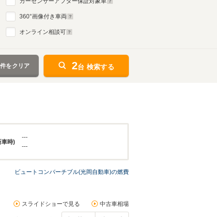
カーセンサーアフター保証対象車
360
°画像付き車両
オンライン相談可
2
条件をクリア
台 検索する
---
新車時)
---
ビュートコンバーチブル(光岡自動車)の燃費
スライドショーで見る
中古車相場