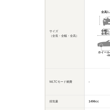
全高
1
全幅
1
サイズ
全長
4
（全長・全幅・全高）
ホイール
-
WLTCモード燃費
-
排気量
1496cc