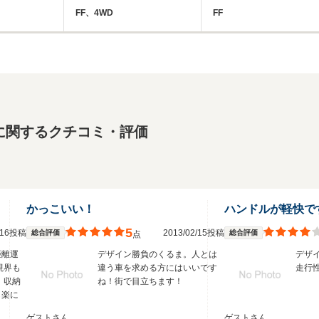
FF、4WD
FF
に関するクチコミ・評価
かっこいい！
ハンドルが軽快で
5
2/16投稿
2013/02/15投稿
総合評価
総合評価
点
距離運
デザイン勝負のくるま。人とは
デザ
視界も
違う車を求める方にはいいです
走行
 収納
ね！街で目立ちます！
も楽に
ゲストさん
ゲストさん