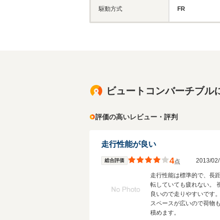
駆動方式
FR
ビュートコンバーチブル
評価の高いレビュー・評判
走行性能が良い
4
2013/0
総合評価
点
走行性能は標準的で、長
転していても疲れない。 
良いので走りやすいです。
スペースが広いので荷物
積めます。