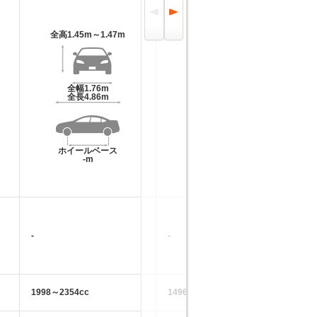
全高
1.45m～1.47m
全高
1.24m
全幅
1.76m
全幅
1.77m
全長
4.86m
全長
4.35m
ホイールベース
ホイールベース
-m
-m
-
-
-
1998～2354cc
1496～2000cc
24