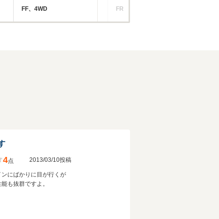
FF、4WD
FR
FR
す
4
2013/03/10投稿
点
インにばかりに目が行くが
性能も抜群ですよ。