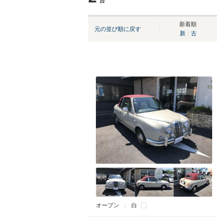
台
新着順
元の並び順に戻す
新
古
オープン
白