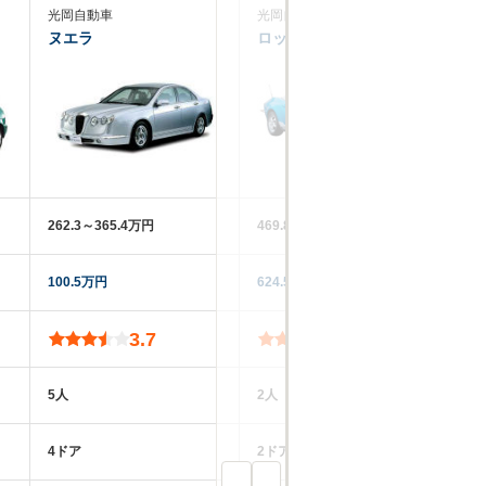
光岡自動車
光岡自動車
光
ヌエラ
ロックスター
ガ
262.3～365.4万円
469.8～990万円
‐‐
100.5万円
624.5万円
16
3.7
5.0
5人
2人
5
4ドア
2ドア
4