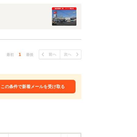
1
前へ
次へ
最初
最後
この条件で新着メールを受け取る