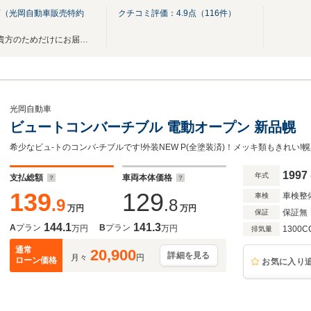
店（光岡自動車販売特約
クチコミ評価：
4.9
点（
116
件）
■□■□■□世界に１台だけの車を貴方のためだけにお届けいたします□■□■□■
光岡自動車
ビュートコンバーチブル 電動オープン 新品幌
1997
年式
支払総額
車両本体価格
139
129
車検整
車検
.9
.8
万円
万円
保証無
保証
144.1
141.3
A
プラン
B
プラン
万円
万円
1300C
排気量
通常
20,900
詳細を見る
月々
円
ローン価格
お気に入り