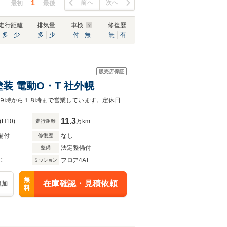
1
前へ
次へ
最初
最後
走行距離
排気量
車検
修復歴
多
少
多
少
付
無
無
有
販売店保証
装 電動O・T 社外幌
全塗装 電動OT 社外幌(ワイン) ウッドステアリング レザー調Ｓ ドラレコ９時から１８時まで営業しています。定休日：毎週火水
11.3
(H10)
万km
走行距離
備付
なし
修復歴
法定整備付
整備
C
フロア4AT
ミッション
無
在庫確認・見積依頼
追加
料