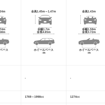
.24m
全高
1.45m～1.47m
全高
1.43m
.74m
全幅
1.7m
全幅
1.59m
.58m
全長
4.65m
全長
3.72m
ベース
ホイールベース
ホイールベース
m
-m
-m
-
-
1769～1998cc
1274cc