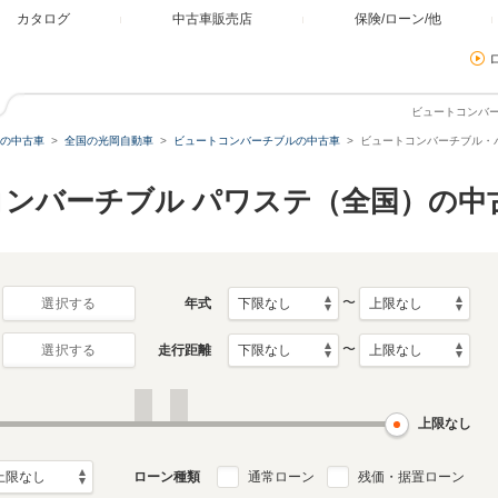
カタログ
中古車販売店
保険/ローン/他
ビュートコンバ
の中古車
全国の光岡自動車
ビュートコンバーチブルの中古車
ビュートコンバーチブル・
コンバーチブル パワステ（全国）の中
〜
年式
選択する
〜
走行距離
選択する
上限なし
ローン種類
通常ローン
残価・据置ローン