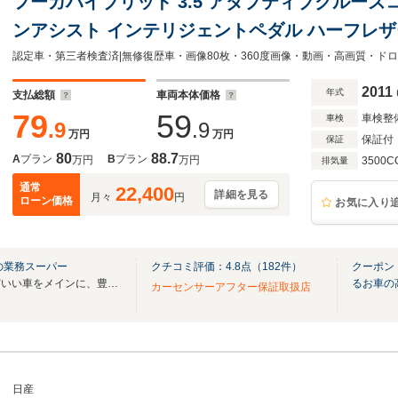
フーガハイブリッド 3.5 アダプティブクルーズ
ンアシスト インテリジェントペダル ハーフレザ
フルセグ Bluetooth DVD MSV S/Rカメラ 
リモコン HID
2011
年式
支払総額
車両本体価格
79
59
車検整
車検
.9
.9
万円
万円
保証付
保証
80
88.7
A
プラン
B
プラン
万円
万円
3500C
排気量
通常
22,400
詳細を見る
月々
円
ローン価格
お気に入り
の業務スーパー
クチコミ評価：
4.8
点（
182
件）
クーポン
お客様にとって割安でちょうどいい車をメインに、豊富な車両をご用意しております！
るお車の
カーセンサーアフター保証取扱店
日産