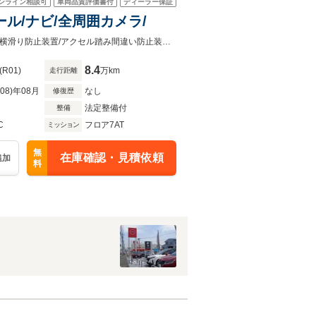
ンライン相談可
車両品質評価書付
ディーラー保証
ール/ナビ/全周囲カメラ/
クルーズコントロール、純正7インチナビ、全周囲カメラ/衝突被害軽減ブレーキ/横滑り防止装置/アクセル踏み間違い防止装置/障害物センサー/
8.4
(R01)
万km
走行距離
R08)年08月
なし
修復歴
法定整備付
整備
C
フロア7AT
ミッション
無
在庫確認・見積依頼
追加
料