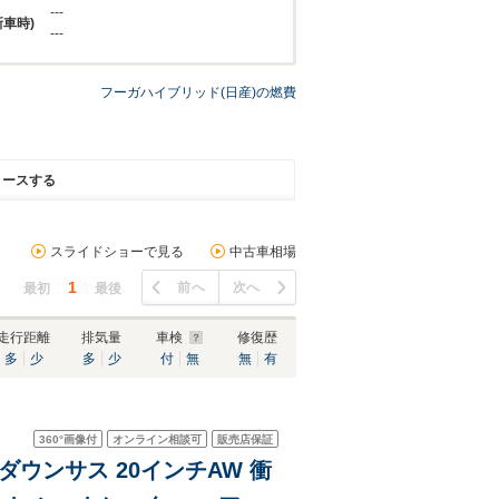
---
新車時)
---
フーガハイブリッド(日産)の燃費
リースする
スライドショーで見る
中古車相場
1
前へ
次へ
最初
最後
走行距離
排気量
車検
修復歴
多
少
多
少
付
無
無
有
360°
画像付
オンライン相談可
販売店保証
ダウンサス 20インチAW 衝