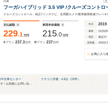
オ
日産
フーガハイブリッド 3.5 VIP /クルーズコントロ
2019
年式
支払総額
車両本体価格
229
215
2026(
車検
.1
.0
万円
万円
保証付
保証
237.3
237
A
プラン
B
プラン
万円
万円
3500C
排気量
お気に入り
倉中古車センター
クチコミ評価：
4.8
点（
33
件）
メールや電話でご商談も可能です！お気軽にお問い合わせ下さい！