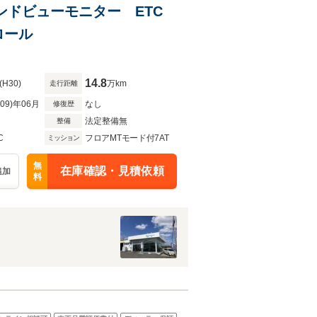
ウンドビューモニター ETC
ロール
14.8
(H30)
万km
走行距離
R09)年06月
なし
修復歴
法定整備無
整備
C
フロアMTモード付7AT
ミッション
無
在庫確認・見積依頼
追加
料