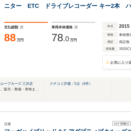
ニター ETC ドライブレコーダー キー2本 
2015
年式
支払総額
車両本体価格
88
78
車検整
車検
.0
万円
万円
保証無
保証
3500C
排気量
お気に入り
ループカーズ 三沢店
クチコミ評価：
5
点（
6
件）
一級整備士在中の認証工場です。販売・整備・車検まで対応！注文販売も可能です。
360°
画像付
日産