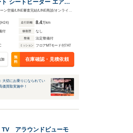
ート シートヒーター エアー
S/Rカメラ オットマン ステアリ
認定車・第三者検査済|無修復歴車・画像80枚・360度画像・動画・高画質・ドローン空撮/LINE審査完結/LINE商談/オンライン商談+全国対応|OBD2診断|クオリティチェック済/スピード対応/
8.4
(H24)
万km
走行距離
備付
なし
修復歴
法定整備付
整備
C
フロアMTモード付7AT
ミッション
無
在庫確認・見積依頼
追加
料
：大切にお乗りになられてい
高価買取実施中！
ビ TV アラウンドビューモ