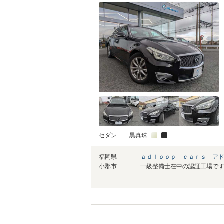
セダン
黒真珠
福岡県
ａｄｌｏｏｐ－ｃａｒｓ アド
小郡市