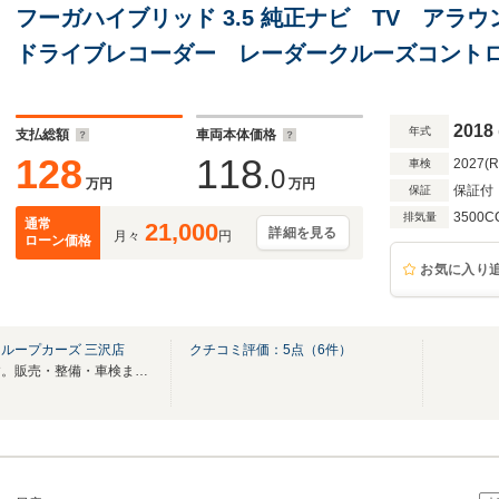
フーガハイブリッド 3.5 純正ナビ TV アラ
ドライブレコーダー レーダークルーズコント
2018
年式
支払総額
車両本体価格
128
118
2027(
車検
.0
万円
万円
保証付
保証
3500C
排気量
通常
21,000
詳細を見る
月々
円
ローン価格
お気に入り
ループカーズ 三沢店
クチコミ評価：
5
点（
6
件）
一級整備士在中の認証工場です。販売・整備・車検まで対応！注文販売も可能です。