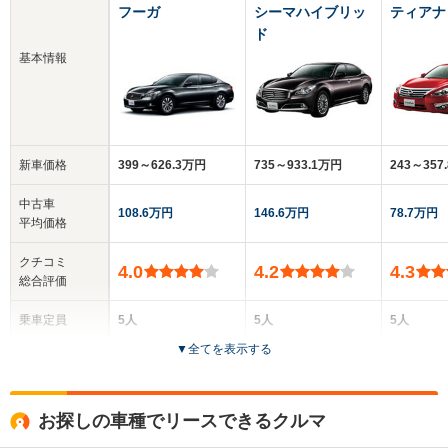
フーガ
シーマハイブリッ
ティアナ
ド
基本情報
新車価格
399～626.3万円
735～933.1万円
243～357
中古車
108.6万円
146.6万円
78.7万円
平均価格
クチコミ
4.0
4.2
4.3
総合評価
乗車定員
5人
5人
5人
▼
全てを表示する
ドア数
4ドア
4ドア
4ドア
全高
全高
全
お探しの車種でリースできるクルマ
1.5m～1.52m
1.51m
1.