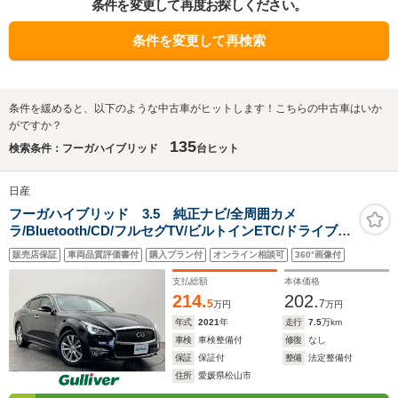
条件を変更して再度お探しください。
条件を変更して再検索
条件を緩めると、以下のような中古車がヒットします！こちらの中古車はいか
がですか？
135
検索条件：フーガハイブリッド
台ヒット
日産
フーガハイブリッド 3.5 純正ナビ/全周囲カメ
ラ/Bluetooth/CD/フルセグTV/ビルトインETC/ドライブレ
コーダー/アダプティブクルーズコントロール/パワーシー
販売店保証
車両品質評価書付
購入プラン付
オンライン相談可
360°画像付
ト/ハーフレザーシートレーンキープアシスト/禁煙車
支払総額
本体価格
214.
202.
5
7
万円
万円
年式
2021
年
走行
7.5
万km
車検
車検整備付
修復
なし
保証
保証付
整備
法定整備付
住所
愛媛県松山市