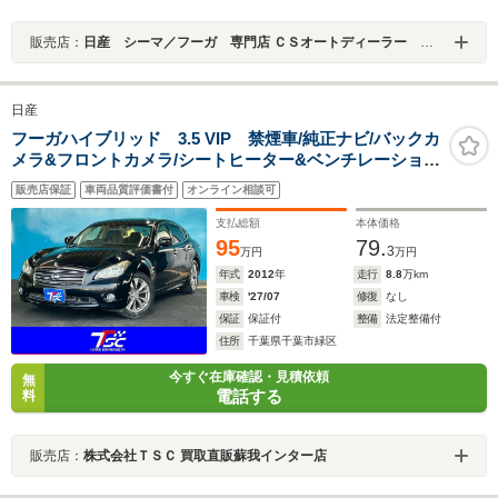
販売店：
日産 シーマ／フーガ 専門店 ＣＳオートディーラー ５１系 シーマ／フーガ 中古車専門店
日産
フーガハイブリッド 3.5 VIP 禁煙車/純正ナビ/バックカ
メラ&フロントカメラ/シートヒーター&ベンチレーショ
ン/パワーシート/レザーシート/フルセグTV/Bluetooth接
販売店保証
車両品質評価書付
オンライン相談可
続/ETC/アダプティブクルーズコントロール
支払総額
本体価格
95
79.
3
万円
万円
年式
2012
年
走行
8.8
万km
車検
'27/07
修復
なし
保証
保証付
整備
法定整備付
住所
千葉県千葉市緑区
今すぐ在庫確認・見積依頼
無
電話する
料
販売店：
株式会社ＴＳＣ 買取直販蘇我インター店