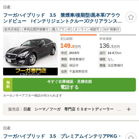
日産
フーガハイブリッド 3.5 禁煙車/後期型/黒本革/アラウ
ンドビュー /インテリジェントクルーズ/クリアランスソ
ナー/エマージェンシーブレーキ/LEDヘッドライト/助手席
販売店保証
車両品質評価書付
購入プラン付
オンライン相談可
360°画像付
オットマン/エアシート/シートヒーター/HDDマルチナ
ビ/Bluetooth
支払総額
本体価格
149.
136.
8
5
万円
万円
年式
2015
年
走行
10.0
万km
車検
車検整備付
修復
なし
保証
保証付
整備
法定整備付
住所
千葉県野田市
今すぐ在庫確認・見積依頼
無
電話する
料
カーセンサーアフター保証が付けられます
販売店：
日産 シーマ／フーガ 専門店 ＣＳオートディーラー ５１系 シーマ／フーガ 中古車専門店
日産
フーガハイブリッド 3.5 プレミアムインテリアPKG・