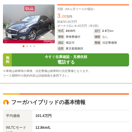
月額（
84
ヵ月リースの場合）
3.
00
万円
頭金
50.00
万円
ボーナス払い
9.45
万円（年
2
回）
年式
2015
年
走行
2.9
万km
車検
車検整備付
修復
なし
保証
保証付
整備
法定整備無
住所
東京都葛飾区
今すぐ在庫確認・見積依頼
無
電話する
料
※車検は納車時の車検、法定整備は納車時の法定整備となります。
リース期間中の契約内容は詳細画面を参照下さい。
フーガハイブリッドの基本情報
平均価格
101.4万円
WLTCモード
12.8km/L