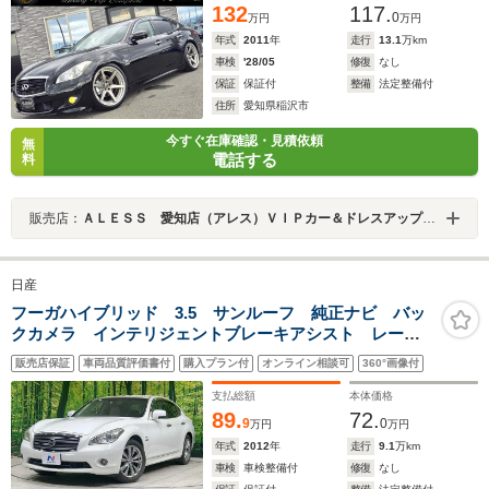
132
117.
0
万円
万円
年式
2011
年
走行
13.1
万km
車検
'28/05
修復
なし
保証
保証付
整備
法定整備付
住所
愛知県稲沢市
今すぐ在庫確認・見積依頼
無
電話する
料
販売店：
ＡＬＥＳＳ 愛知店（アレス）ＶＩＰカー＆ドレスアップカー カスタム専門店
日産
フーガハイブリッド 3.5 サンルーフ 純正ナビ バッ
クカメラ インテリジェントブレーキアシスト レーダ
ークルーズ 禁煙車 革シート 前席シートエアコン
販売店保証
車両品質評価書付
購入プラン付
オンライン相談可
360°画像付
スマートキー HIDヘッド ETC 純正18インチAW オ
ートエアコン
支払総額
本体価格
89.
72.
9
0
万円
万円
年式
2012
年
走行
9.1
万km
車検
車検整備付
修復
なし