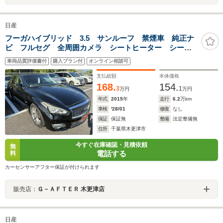
日産
フーガハイブリッド 3.5 サンルーフ 禁煙車 純正ナ
ビ フルセグ 全周囲カメラ シートヒーター シート
エアコン レザーシート レーダークルーズコントロー
車両品質評価書付
購入プラン付
オンライン相談可
ル オートエアコン オートライト スマートキー
支払総額
本体価格
168.
154.
3
1
万円
万円
年式
2015
年
走行
6.2
万km
車検
'28/01
修復
なし
保証
保証無
整備
法定整備無
住所
千葉県木更津市
今すぐ在庫確認・見積依頼
無
電話する
料
カーセンサーアフター保証が付けられます
販売店：
Ｇ－ＡＦＴＥＲ 木更津店
日産