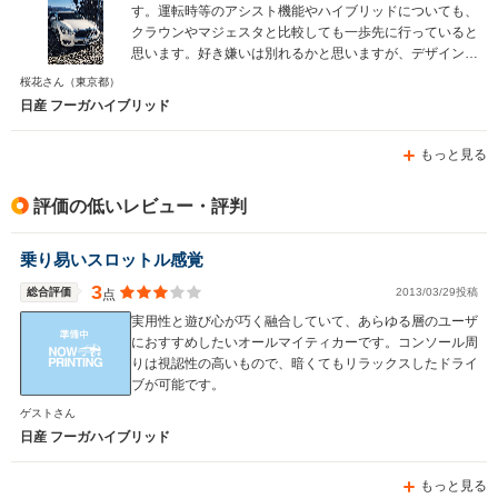
す。運転時等のアシスト機能やハイブリッドについても、
クラウンやマジェスタと比較しても一歩先に行っていると
思います。好き嫌いは別れるかと思いますが、デザインも
個性的で格好良いと思います。内装も合格であると思いま
桜花さん
（東京都）
す。
日産 フーガハイブリッド
もっと見る
評価の低いレビュー・評判
乗り易いスロットル感覚
3
総合評価
2013/03/29投稿
点
実用性と遊び心が巧く融合していて、あらゆる層のユーザ
におすすめしたいオールマイティカーです。コンソール周
りは視認性の高いもので、暗くてもリラックスしたドライ
ブが可能です。
ゲストさん
日産 フーガハイブリッド
もっと見る