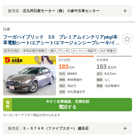
販売店：
北九州日産モーター（株） 小倉中古車センター
日産
フーガハイブリッド 3.5 プレミアムインテリアpkg/本
革電動シート/エアシート/エマージェンシーブレーキ/イン
テリジェントクルコン/コーナーセンサー/レーンアシス
販売店保証
車両品質評価書付
購入プラン付
オンライン相談可
360°画像付
ト/BSI/BCI/アラウンドビュー/純正ナビ/純正AW
支払総額
本体価格
183
163.
8
万円
万円
年式
2015
年
走行
5.2
万km
車検
車検整備付
修復
なし
保証
保証付
整備
法定整備付
住所
埼玉県越谷市
今すぐ在庫確認・見積依頼
無
電話する
料
カーセンサーアフター保証が付けられます
販売店：
５－ＳＴＡＲ（ファイブスター） 越谷店