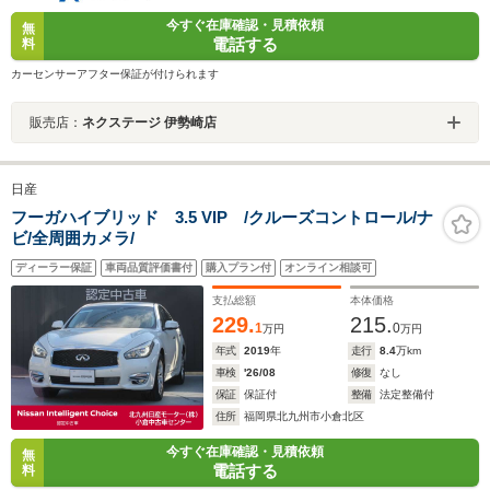
今すぐ在庫確認・見積依頼
無
電話する
料
カーセンサーアフター保証が付けられます
販売店：
ネクステージ 伊勢崎店
日産
フーガハイブリッド 3.5 VIP /クルーズコントロール/ナ
ビ/全周囲カメラ/
ディーラー保証
車両品質評価書付
購入プラン付
オンライン相談可
支払総額
本体価格
229.
215.
1
0
万円
万円
年式
2019
年
走行
8.4
万km
車検
'26/08
修復
なし
保証
保証付
整備
法定整備付
住所
福岡県北九州市小倉北区
今すぐ在庫確認・見積依頼
無
電話する
料