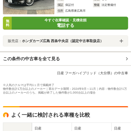
保証
保証付
整備
法定整備付
住所
広島県東広島市
今すぐ在庫確認・見積依頼
無
電話する
料
販売店：
ホンダカーズ広島 西条中央店（認定中古車取扱店）
この条件の中古車を全て見る
日産 フーガハイブリッド（大分県）の中古車
※人気のクルマは平均1ヶ月で掲載終了
物件数合計1万台以上のメーカー｜算出データ期間：2024年9月～11月｜内容：物件数合計1万
台以上のメーカーのうち、掲載が終了した物件数が1,000台以上の場合
よく一緒に検討される車種を比較
日産
日産
日産