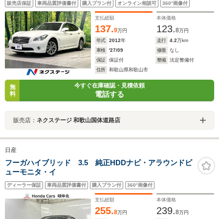
販売店保証
車両品質評価書付
購入プラン付
オンライン相談可
360°画像付
正18インチアルミ オートライト デュアルエアコン
支払総額
本体価格
137.
123.
9
8
万円
万円
年式
2012
年
走行
4.2
万km
車検
'27/09
修復
なし
保証
保証付
整備
法定整備付
住所
和歌山県和歌山市
今すぐ在庫確認・見積依頼
無
電話する
料
販売店：
ネクステージ 和歌山国体道路店
日産
フーガハイブリッド 3.5 純正HDDナビ・アラウンドビ
ューモニタ・イ
ディーラー保証
車両品質評価書付
購入プラン付
360°画像付
支払総額
本体価格
255.
239.
8
8
万円
万円