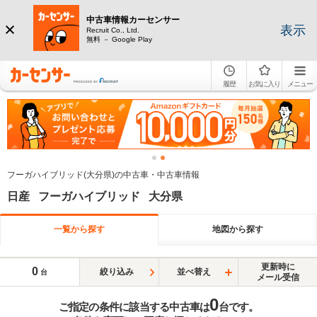
中古車情報カーセンサー
表示
Recruit Co., Ltd.
無料 － Google Play
履歴
お気に入り
メニュー
フーガハイブリッド(大分県)の中古車・中古車情報
日産 フーガハイブリッド 大分県
一覧から探す
地図から探す
更新時に
0
絞り込み
並べ替え
台
メール受信
0
ご指定の条件に該当する中古車は
台です。