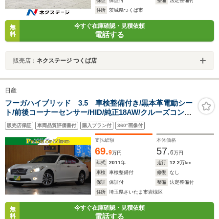
保証
保証付
整備
法定整備付
住所
茨城県つくば市
今すぐ在庫確認・見積依頼
無
電話する
料
販売店：
ネクステージ つくば店
日産
フーガハイブリッド 3.5 車検整備付き/黒本革電動シー
ト/前後コーナーセンサー/HID/純正18AW/クルーズコント
ロール/電動チルト/革巻きハンドル/純ナビ/地デジフルセ
販売店保証
車両品質評価書付
購入プラン付
360°画像付
グ/Bカメラ/Bluetoothオーディオ接続/スマートキー×2/取
説関係/ETC/
支払総額
本体価格
69.
57.
9
6
万円
万円
年式
2011
年
走行
12.2
万km
車検
車検整備付
修復
なし
保証
保証付
整備
法定整備付
住所
埼玉県さいたま市岩槻区
今すぐ在庫確認・見積依頼
無
電話する
料