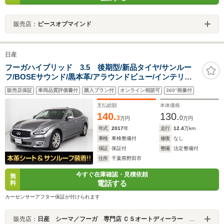
販売店：
ピースオブマインド
日産
フーガハイブリッド 3.5 後期型/新品タイヤ/サンルー
フ/BOSEサウンド/黒本革/アラウンドビュー/インテリジ
ェントクルーズ/エマージェンシーブレーキ/クリアランス
販売店保証
車両品質評価書付
購入プラン付
オンライン相談可
360°画像付
ソナー/冷暖房シート/助手席オットマン/シートメモリ
ー/HDDマルチナビ
支払総額
本体価格
140.
130.
3
0
万円
万円
年式
2017
年
走行
12.4
万km
車検
車検整備付
修復
なし
保証
保証付
整備
法定整備付
住所
千葉県野田市
今すぐ在庫確認・見積依頼
無
電話する
料
カーセンサーアフター保証が付けられます
販売店：
日産 シーマ／フーガ 専門店 ＣＳオートディーラー ５１系 シーマ／フーガ 中古車専門店