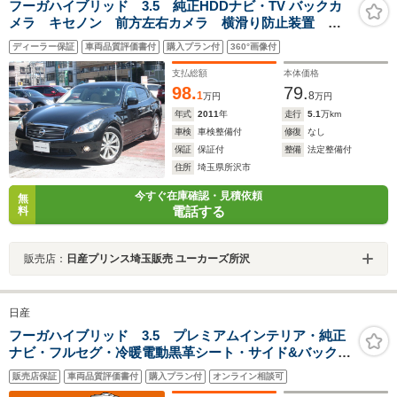
フーガハイブリッド 3.5 純正HDDナビ・TV バックカ
メラ キセノン 前方左右カメラ 横滑り防止装置
ETC
ディーラー保証
車両品質評価書付
購入プラン付
360°画像付
支払総額
本体価格
98.
79.
1
8
万円
万円
年式
2011
年
走行
5.1
万km
車検
車検整備付
修復
なし
保証
保証付
整備
法定整備付
住所
埼玉県所沢市
今すぐ在庫確認・見積依頼
無
電話する
料
販売店：
日産プリンス埼玉販売 ユーカーズ所沢
日産
フーガハイブリッド 3.5 プレミアムインテリア・純正
ナビ・フルセグ・冷暖電動黒革シート・サイド&バックカ
メラ・Bluetooth接続・追従クルーズコントロール・
販売店保証
車両品質評価書付
購入プラン付
オンライン相談可
ETC・インテリキー・プッシュスタート・HIDヘッドライ