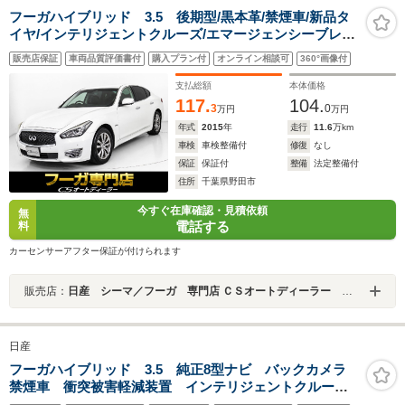
フーガハイブリッド 3.5 後期型/黒本革/禁煙車/新品タ
イヤ/インテリジェントクルーズ/エマージェンシーブレー
キ/クリアランスソナー/LEDヘッドライト/アラウンドビュ
販売店保証
車両品質評価書付
購入プラン付
オンライン相談可
360°画像付
ー/オットマン/冷暖房シート/フルセグ/HDDマルチナ
ビ/Bluetoothオーディオ
支払総額
本体価格
117.
104.
3
0
万円
万円
年式
2015
年
走行
11.6
万km
車検
車検整備付
修復
なし
保証
保証付
整備
法定整備付
住所
千葉県野田市
今すぐ在庫確認・見積依頼
無
電話する
料
カーセンサーアフター保証が付けられます
販売店：
日産 シーマ／フーガ 専門店 ＣＳオートディーラー ５１系 シーマ／フーガ 中古車専門店
日産
フーガハイブリッド 3.5 純正8型ナビ バックカメラ
禁煙車 衝突被害軽減装置 インテリジェントクルー
ズ レザーシート パワーシート HIDヘッド ETC 純