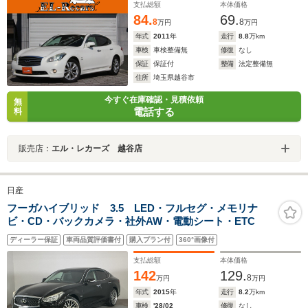
ト・フォグランプ・純正AW
支払総額
本体価格
84.
69.
8
8
万円
万円
年式
2011
年
走行
8.8
万km
車検
車検整備無
修復
なし
保証
保証付
整備
法定整備無
住所
埼玉県越谷市
今すぐ在庫確認・見積依頼
無
電話する
料
販売店：
エル・レカーズ 越谷店
日産
フーガハイブリッド 3.5 LED・フルセグ・メモリナ
ビ・CD・バックカメラ・社外AW・電動シート・ETC
ディーラー保証
車両品質評価書付
購入プラン付
360°画像付
支払総額
本体価格
142
129.
8
万円
万円
年式
2015
年
走行
8.2
万km
車検
'28/02
修復
なし