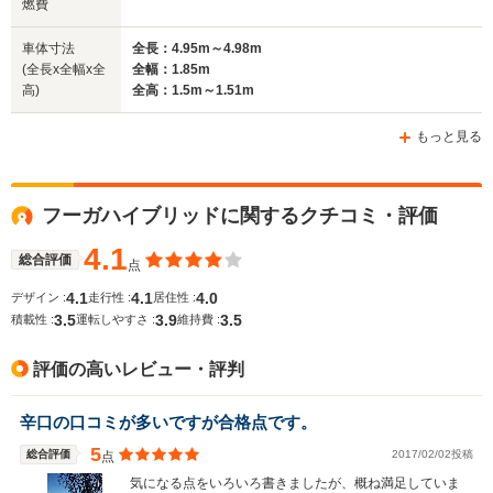
燃費
車体寸法
全長：4.95m～4.98m
(全長x全幅x全
全幅：1.85m
高)
全高：1.5m～1.51m
もっと見る
フーガハイブリッドに関するクチコミ・評価
4.1
総合評価
点
4.1
4.1
4.0
デザイン :
走行性 :
居住性 :
3.5
3.9
3.5
積載性 :
運転しやすさ :
維持費 :
評価の高いレビュー・評判
辛口の口コミが多いですが合格点です。
5
総合評価
2017/02/02投稿
点
気になる点をいろいろ書きましたが、概ね満足していま