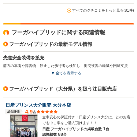
すべてのクチコミをもっと見る(81件)
フーガハイブリッドに関する関連情報
フーガハイブリッドの最新モデル情報
先進安全装備を拡充
前方の車両や障害物、静止した歩行者も検知し、衝突被害の軽減や回避支援を行う、「インテリジェントエマージェンシーブレーキ」が全車に標準装備された。また、踏み間違い衝突防止アシスト、ハイビームアシストなどの先進安全機能も標準装備されている。これらの改良により、サポカーSワイド対象となった。（2019.12）
全てを表示する
フーガハイブリッド（大分県）を扱う注目販売店
日産プリンス大分販売 大分本店
4.9
総合評価
点
全車安心の保証付き！日産プリンス大分は、どのお店
でも中古車をご購入頂けます！！
1
日産 フーガハイブリッドの
掲載台数
台
88
総掲載数
台