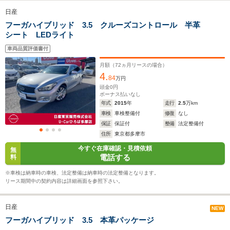
日産
フーガハイブリッド 3.5 クルーズコントロール 半革
全幅
全幅
全
サイズ
シート LEDライト
1.85m
1.85m
1.
全長
全長
(全長x全幅x全高)
4.95m～4.98m
5.12m
4.
車両品質評価書付
月額（
72
ヵ月リースの場合）
4.
84
万円
ホイールベース
ホイールベース
ホイー
頭金
0
円
-m
-m
ボーナス払いなし
年式
2015
年
走行
2.5
万km
車検
車検整備付
修復
なし
保証
保証付
整備
法定整備付
8.3～10.2km/L
└市街地:5.2～
住所
東京都多摩市
12.4km/L
WLTCモード
6.6km/L
└市街地:9.9km/L
今すぐ在庫確認・見積依頼
-
無
燃費
└郊外:8.9～10.9km/L
└郊外:10.5km/L
電話する
料
└高速道路:10.5～
└高速道路:16.1km/L
※車検は納車時の車検、法定整備は納車時の法定整備となります。
12.7km/L
リース期間中の契約内容は詳細画面を参照下さい。
排気量
2495～3696cc
3498cc
2488cc
日産
NEW
駆動方式
FR、4WD
FR
FF
フーガハイブリッド 3.5 本革パッケージ