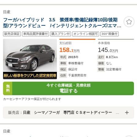
日産
フーガハイブリッド 3.5 禁煙車/整備記録簿10回/後期
型/アラウンドビュー /インテリジェントクルーズ/エマー
ジェンシーブレーキ/クリアランスソナー/ブラックハーフ
販売店保証
車両品質評価書付
購入プラン付
オンライン相談可
360°画像付
レザー/助手席オットマン/シートメモリー/HDDナ
ビ/Bluetoothオーディオ
支払総額
本体価格
158.
145.
3
0
万円
万円
年式
2015
年
走行
8.3
万km
車検
車検整備付
修復
なし
保証
保証付
整備
法定整備付
住所
千葉県野田市
今すぐ在庫確認・見積依頼
無
電話する
料
カーセンサーアフター保証が付けられます
販売店：
日産 シーマ／フーガ 専門店 ＣＳオートディーラー ５１系 シーマ／フーガ 中古車専門店
日産