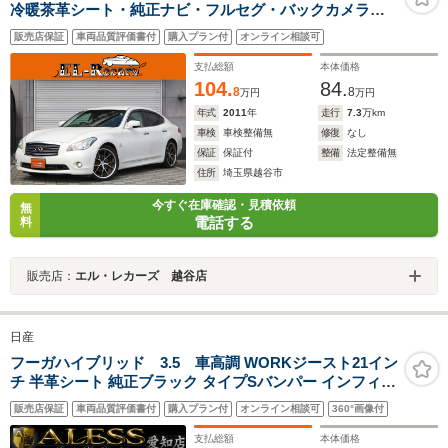
冷暖茶革シート・純正ナビ・フルセグ・バックカメラ・
Bluetooth接続・スマートキー・プッシュスタート・
販売店保証
車両品質評価書付
購入プラン付
オンライン相談可
ETC・追従クルコン・HIDヘッドライト・フォグランプ・
車高調・Weds20インチAW
支払総額
本体価格
104.
84.
8
8
万円
万円
年式
2011
年
走行
7.3
万km
車検
車検整備無
修復
なし
保証
保証付
整備
法定整備無
住所
埼玉県越谷市
今すぐ在庫確認・見積依頼
無
電話する
料
販売店：
エル・レカーズ 越谷店
日産
フーガハイブリッド 3.5 車高調 WORKジースト21イン
チ 半革シート 純正ブラック タイプSバンパー インフィニ
ティグリルブラックアウト Bluetoothオーディオ ワンセ
販売店保証
車両品質評価書付
購入プラン付
オンライン相談可
360°画像付
グTV DVD再生 クルーズコントロール ドラレコ
支払総額
本体価格