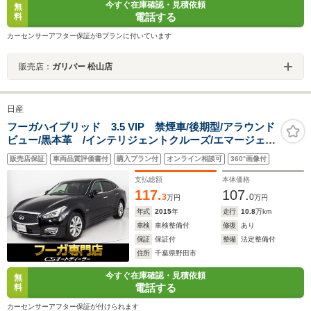
今すぐ在庫確認・見積依頼
無
電話する
料
カーセンサーアフター保証がBプランに付いています
販売店：
ガリバー 松山店
日産
フーガハイブリッド 3.5 VIP 禁煙車/後期型/アラウンド
ビュー/黒本革 /インテリジェントクルーズ/エマージェン
シーブレーキ/エアシート/シートヒーター/シートメモリ
販売店保証
車両品質評価書付
購入プラン付
オンライン相談可
360°画像付
ー/助手席オットマン/後席コントロールパネル/LEDヘッド
ライト/HDDマルチナビ
支払総額
本体価格
117.
107.
3
0
万円
万円
年式
2015
年
走行
10.8
万km
車検
車検整備付
修復
あり
保証
保証付
整備
法定整備付
住所
千葉県野田市
今すぐ在庫確認・見積依頼
無
電話する
料
カーセンサーアフター保証が付けられます