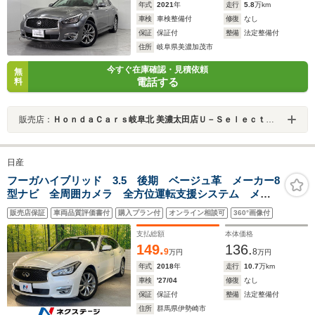
年式
2021
年
走行
5.8
万km
車検
車検整備付
修復
なし
保証
保証付
整備
法定整備付
住所
岐阜県美濃加茂市
今すぐ在庫確認・見積依頼
無
電話する
料
販売店：
ＨｏｎｄａＣａｒｓ岐阜北 美濃太田店Ｕ－Ｓｅｌｅｃｔコーナー
日産
フーガハイブリッド 3.5 後期 ベージュ革 メーカー8
型ナビ 全周囲カメラ 全方位運転支援システム メモ
リ付きパワーシート インテリジェントクルーズコント
販売店保証
車両品質評価書付
購入プラン付
オンライン相談可
360°画像付
ロール 純正18インチアルミ LEDヘッドライト ETC
支払総額
本体価格
149.
136.
9
8
万円
万円
年式
2018
年
走行
10.7
万km
車検
'27/04
修復
なし
保証
保証付
整備
法定整備付
住所
群馬県伊勢崎市