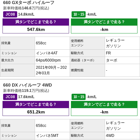
660 GXターボ ハイルーフ
新車時価格
146.6
万円(税込)
JC08
14.8km/L
10・15
-km/L
満タンでどこまで走る？
満タンでどこまで走る？
547.6km
-km
レギュラー
使用燃料
658cc
排気量
エンジン
ガソリン
インパネ4AT
FR
ミッション
駆動方式
64ps/6000rpm
ターボ
最大出力
過給器（ターボ）
2021年09月～202
-
生産期間
燃費性能
2年03月
660 DX ハイルーフ 4WD
新車時価格
119.1
万円(税込)
JC08
17.6km/L
10・15
-km/L
満タンでどこまで走る？
満タンでどこまで走る？
651.2km
-km
レギュラー
使用燃料
658cc
排気量
エンジン
ガソリン
インパネ5MT
4WD
ミッション
駆動方式