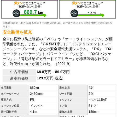
満タン
でどこまで走る？
満タン
でどこまで走る？
（燃費×タンク容量）
（燃費×タンク容量）
669.7
-
km
km
※燃費は定められた試験条件の下での数値のため、走行条件等により実際の燃料消費率は異な
ります。
安全装備を拡充
全車に横滑り防止装置の「VDC」や「オートライトシステム」が標
準装備された。また、「GX 5MT車」に「インテリジェントエマー
ジェンシーブレーキ」などの安全運転支援システム、「DX」「DX
セーフティパッケージ」にパワーウインドウなど、「DXGLパッケ
ージ」に「電動格納式カラードドアミラー」が標準装備されるな
ど、利便性の向上が図られた。（2021.9）
中古車価格
68.8
万円～
89.9
万円
123.2
万円(税込)
新車時価格
880kg
4名
車両重量
乗車定員
2430mm
2列
ホイールベース
シート列数
FR
インパネ5AT
駆動方式
ミッション
インパネ
5ドア
ミッション位置
ドア数
4.1m
150mm
最小回転半径
最低地上高