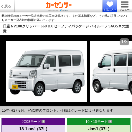
戻る
お気に入り
メニュー
新車時価格はメーカー発表当時の車両本体価格です。また基本情報など、その他の項目について
もメーカー発表時の情報に基いています。
日産 NV100クリッパー 660 DX セーフティパッケージ ハイルーフ 5AGS車の燃
費
1/3
15年(H27)3月、FMC時のフロント。仕様はグレードにより異なります
JC08モード
10・15モード
18.1km/L(37L)
-km/L(37L)