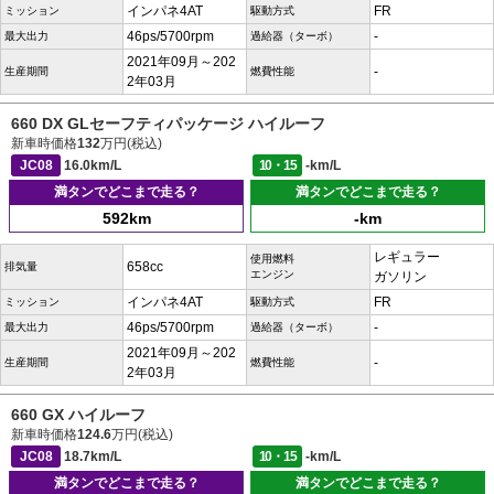
インパネ4AT
FR
ミッション
駆動方式
46ps/5700rpm
-
最大出力
過給器（ターボ）
2021年09月～202
-
生産期間
燃費性能
2年03月
660 DX GLセーフティパッケージ ハイルーフ
新車時価格
132
万円(税込)
JC08
16.0km/L
10・15
-km/L
満タンでどこまで走る？
満タンでどこまで走る？
592km
-km
レギュラー
使用燃料
658cc
排気量
エンジン
ガソリン
インパネ4AT
FR
ミッション
駆動方式
46ps/5700rpm
-
最大出力
過給器（ターボ）
2021年09月～202
-
生産期間
燃費性能
2年03月
660 GX ハイルーフ
新車時価格
124.6
万円(税込)
JC08
18.7km/L
10・15
-km/L
満タンでどこまで走る？
満タンでどこまで走る？