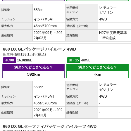
レギュラー
使用燃料
658cc
排気量
エンジン
ガソリン
インパネ5AT
4WD
ミッション
駆動方式
46ps/5700rpm
-
最大出力
過給器（ターボ）
2021年09月～202
H27年度燃費基準
生産期間
燃費性能
2年03月
+15%達成
660 DX GLパッケージ ハイルーフ 4WD
新車時価格
138.1
万円(税込)
JC08
16.0km/L
10・15
-km/L
満タンでどこまで走る？
満タンでどこまで走る？
592km
-km
レギュラー
使用燃料
658cc
排気量
エンジン
ガソリン
インパネ5MT
4WD
ミッション
駆動方式
46ps/5700rpm
-
最大出力
過給器（ターボ）
2021年09月～202
-
生産期間
燃費性能
2年03月
660 DX GLセーフティパッケージ ハイルーフ 4WD