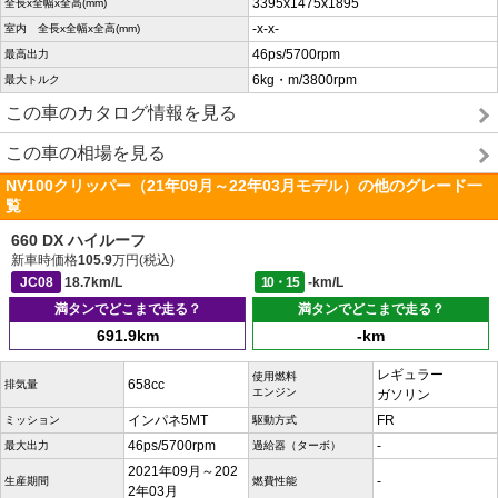
3395x1475x1895
全長x全幅x全高(mm)
-x-x-
室内 全長x全幅x全高(mm)
46ps/5700rpm
最高出力
6kg・m/3800rpm
最大トルク
この車のカタログ情報を見る
この車の相場を見る
NV100クリッパー（21年09月～22年03月モデル）の他のグレード一
覧
660 DX ハイルーフ
新車時価格
105.9
万円(税込)
JC08
18.7km/L
10・15
-km/L
満タンでどこまで走る？
満タンでどこまで走る？
691.9km
-km
レギュラー
使用燃料
658cc
排気量
エンジン
ガソリン
インパネ5MT
FR
ミッション
駆動方式
46ps/5700rpm
-
最大出力
過給器（ターボ）
2021年09月～202
-
生産期間
燃費性能
2年03月