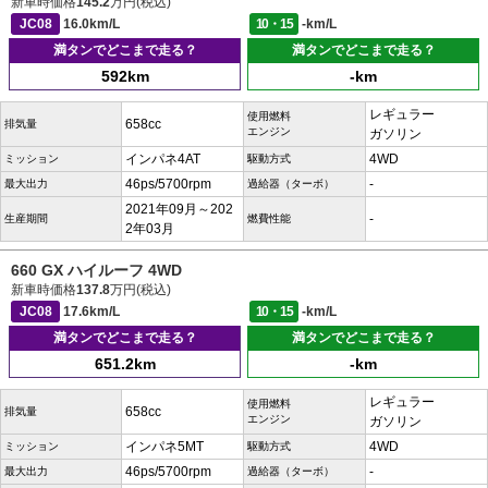
新車時価格
145.2
万円(税込)
JC08
16.0km/L
10・15
-km/L
満タンでどこまで走る？
満タンでどこまで走る？
592km
-km
レギュラー
使用燃料
658cc
排気量
エンジン
ガソリン
インパネ4AT
4WD
ミッション
駆動方式
46ps/5700rpm
-
最大出力
過給器（ターボ）
2021年09月～202
-
生産期間
燃費性能
2年03月
660 GX ハイルーフ 4WD
新車時価格
137.8
万円(税込)
JC08
17.6km/L
10・15
-km/L
満タンでどこまで走る？
満タンでどこまで走る？
651.2km
-km
レギュラー
使用燃料
658cc
排気量
エンジン
ガソリン
インパネ5MT
4WD
ミッション
駆動方式
46ps/5700rpm
-
最大出力
過給器（ターボ）