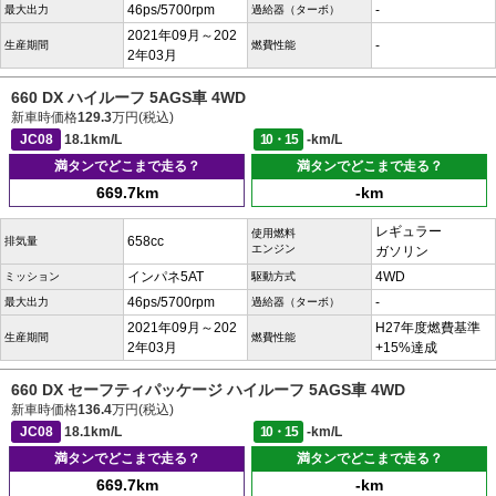
46ps/5700rpm
-
最大出力
過給器（ターボ）
2021年09月～202
-
生産期間
燃費性能
2年03月
660 DX ハイルーフ 5AGS車 4WD
新車時価格
129.3
万円(税込)
JC08
18.1km/L
10・15
-km/L
満タンでどこまで走る？
満タンでどこまで走る？
669.7km
-km
レギュラー
使用燃料
658cc
排気量
エンジン
ガソリン
インパネ5AT
4WD
ミッション
駆動方式
46ps/5700rpm
-
最大出力
過給器（ターボ）
2021年09月～202
H27年度燃費基準
生産期間
燃費性能
2年03月
+15%達成
660 DX セーフティパッケージ ハイルーフ 5AGS車 4WD
新車時価格
136.4
万円(税込)
JC08
18.1km/L
10・15
-km/L
満タンでどこまで走る？
満タンでどこまで走る？
669.7km
-km