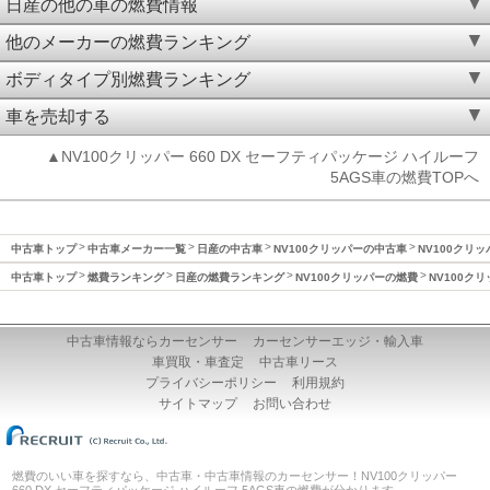
日産の他の車の燃費情報
他のメーカーの燃費ランキング
ボディタイプ別燃費ランキング
車を売却する
▲NV100クリッパー 660 DX セーフティパッケージ ハイルーフ
5AGS車の燃費TOPへ
中古車トップ
中古車メーカー一覧
日産の中古車
NV100クリッパーの中古車
NV100クリッ
中古車トップ
燃費ランキング
日産の燃費ランキング
NV100クリッパーの燃費
NV100クリ
中古車情報ならカーセンサー
カーセンサーエッジ・輸入車
車買取・車査定
中古車リース
プライバシーポリシー
利用規約
サイトマップ
お問い合わせ
燃費のいい車を探すなら、中古車・中古車情報のカーセンサー！NV100クリッパー
660 DX セーフティパッケージ ハイルーフ 5AGS車の燃費が分かります。