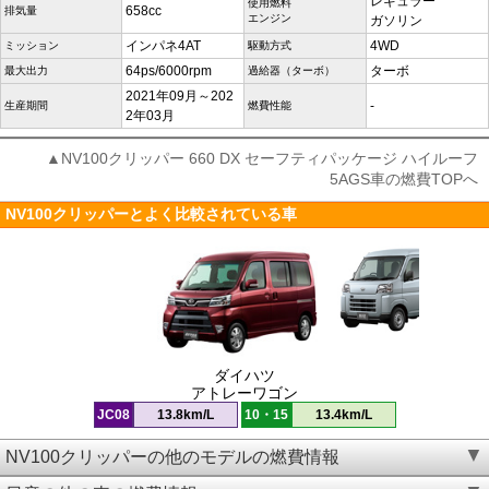
レギュラー
使用燃料
658cc
排気量
エンジン
ガソリン
インパネ4AT
4WD
ミッション
駆動方式
64ps/6000rpm
ターボ
最大出力
過給器（ターボ）
2021年09月～202
-
生産期間
燃費性能
2年03月
▲NV100クリッパー 660 DX セーフティパッケージ ハイルーフ
5AGS車の燃費TOPへ
NV100クリッパーとよく比較されている車
ダイハツ
アトレーワゴン
JC08
13.8km/L
10・15
13.4km/L
NV100クリッパーの他のモデルの燃費情報