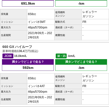
691.9km
-km
レギュラー
使用燃料
658cc
排気量
エンジン
ガソリン
インパネ5MT
FR
ミッション
駆動方式
46ps/5700rpm
-
最大出力
過給器（ターボ）
2021年09月～202
-
生産期間
燃費性能
2年03月
660 GX ハイルーフ
新車時価格
136.4
万円(税込)
JC08
16.0km/L
10・15
-km/L
満タンでどこまで走る？
満タンでどこまで走る？
592km
-km
レギュラー
使用燃料
658cc
排気量
エンジン
ガソリン
インパネ4AT
FR
ミッション
駆動方式
46ps/5700rpm
-
最大出力
過給器（ターボ）
2021年09月～202
-
生産期間
燃費性能
2年03月