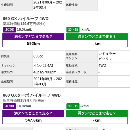
2021年09月～202
-
生産期間
燃費性能
2年03月
660 GX ハイルーフ 4WD
新車時価格
149.6
万円(税込)
JC08
16.0km/L
10・15
-km/L
満タンでどこまで走る？
満タンでどこまで走る？
592km
-km
レギュラー
使用燃料
658cc
排気量
エンジン
ガソリン
インパネ4AT
4WD
ミッション
駆動方式
46ps/5700rpm
-
最大出力
過給器（ターボ）
2021年09月～202
-
生産期間
燃費性能
2年03月
660 GXターボ ハイルーフ 4WD
新車時価格
159.8
万円(税込)
JC08
14.8km/L
10・15
-km/L
満タンでどこまで走る？
満タンでどこまで走る？
547.6km
-km