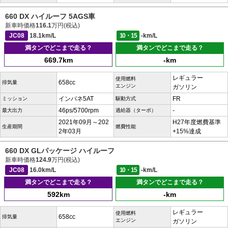
660 DX ハイルーフ 5AGS車
新車時価格
116.1
万円(税込)
JC08
18.1km/L
10・15
-km/L
満タンでどこまで走る？
満タンでどこまで走る？
669.7km
-km
レギュラー
使用燃料
658cc
排気量
エンジン
ガソリン
インパネ5AT
FR
ミッション
駆動方式
46ps/5700rpm
-
最大出力
過給器（ターボ）
2021年09月～202
H27年度燃費基準
生産期間
燃費性能
2年03月
+15%達成
660 DX GLパッケージ ハイルーフ
新車時価格
124.9
万円(税込)
JC08
16.0km/L
10・15
-km/L
満タンでどこまで走る？
満タンでどこまで走る？
592km
-km
レギュラー
使用燃料
658cc
排気量
エンジン
ガソリン