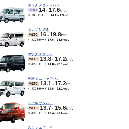
ホンダ アクティバン
14
17.6
JC08
～
km/L
※ 10・15モード
14.2
～
17
km/L
ホンダ N-VAN
16
19.8
WLTC
～
km/L
※ JC08モード
17.6
～
23.8
km/L
マツダ スクラム
13.8
17.2
WLTC
～
km/L
※ JC08モード
14.6
～
22.1
km/L
三菱 ミニキャブバン
13.1
17.2
WLTC
～
km/L
※ JC08モード
14.8
～
22.1
km/L
スバル サンバー
13.7
15.6
WLTC
～
km/L
※ JC08モード
13.4
～
20.5
km/L
スズキ エブリイ