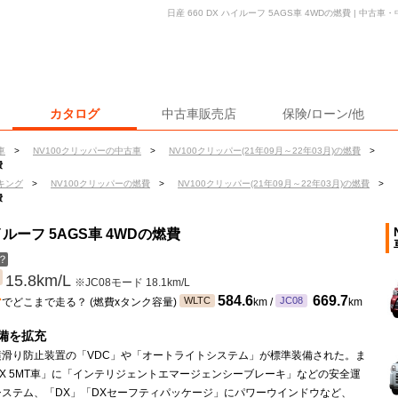
日産 660 DX ハイルーフ 5AGS車 4WDの燃費 | 中
カタログ
中古車販売店
保険/ローン/他
車
>
NV100クリッパーの中古車
>
NV100クリッパー(21年09月～22年03月)の燃費
>
費
キング
>
NV100クリッパーの燃費
>
NV100クリッパー(21年09月～22年03月)の燃費
>
費
ハイルーフ 5AGS車 4WDの燃費
？
15.8km/L
※JC08モード 18.1km/L
ン
584.6
669.7
WLTC
JC08
でどこまで走る？ (燃費xタンク容量)
km /
km
備を拡充
横滑り防止装置の「VDC」や「オートライトシステム」が標準装備された。ま
X 5MT車」に「インテリジェントエマージェンシーブレーキ」などの安全運
システム、「DX」「DXセーフティパッケージ」にパワーウインドウなど、