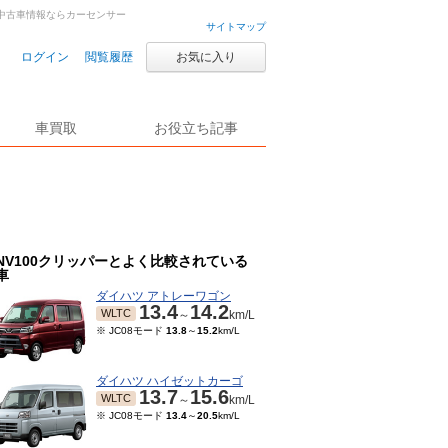
古車・中古車情報ならカーセンサー
サイトマップ
ログイン
閲覧履歴
お気に入り
車買取
お役立ち記事
NV100クリッパーとよく比較されている
車
ダイハツ アトレーワゴン
13.4
14.2
WLTC
～
km/L
※ JC08モード
13.8
～
15.2
km/L
ダイハツ ハイゼットカーゴ
13.7
15.6
WLTC
～
km/L
※ JC08モード
13.4
～
20.5
km/L