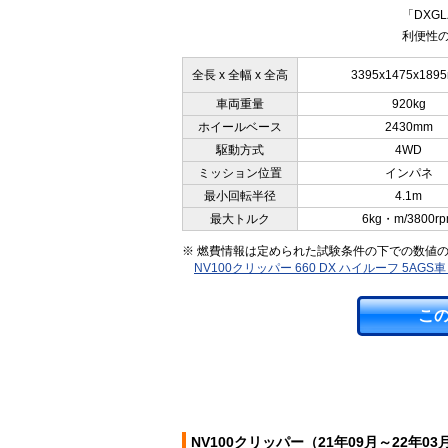
「DX
利便性の
全長 x 全幅 x 全高
3395x1475x189
車両重量
920kg
ホイールベース
2430mm
駆動方式
4WD
ミッション位置
インパネ
最小回転半径
4.1m
最大トルク
6kg・m/3800r
※ 燃費情報は定められた試験条件の下での数値
NV100クリッパー 660 DX ハイルーフ 5AG
こ
NV100クリッパー（21年09月～22年