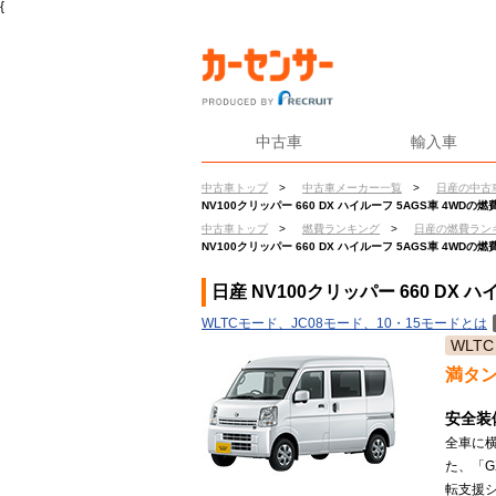
{
中古車
輸入車
中古車トップ
>
中古車メーカー一覧
>
日産の中古
NV100クリッパー 660 DX ハイルーフ 5AGS車 4WDの燃
中古車トップ
>
燃費ランキング
>
日産の燃費ラン
NV100クリッパー 660 DX ハイルーフ 5AGS車 4WDの燃
日産 NV100クリッパー 660 DX 
WLTCモード、JC08モード、10・15モードとは
WLTC
満タ
安全装
全車に
た、「G
転支援