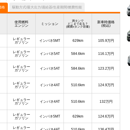
価格
駆動方式/最大出力/過給器/生産期間/燃費性能
満タンで
使用燃料
新車時価格
ミッション
どこまで走る？
エンジン
(税込)
(燃費xタンク容量)
レギュラー
インパネ5MT
629km
105.9
万円
ガソリン
レギュラー
インパネ5AT
584.6km
116.1
万円
ガソリン
レギュラー
インパネ5AT
584.6km
123.2
万円
ガソリン
レギュラー
インパネ4AT
510.6km
124.9
万円
ガソリン
レギュラー
インパネ4AT
510.6km
132
万円
ガソリン
レギュラー
インパネ5MT
629km
124.6
万円
ガソリン
レギュラー
インパネ4AT
510.6km
136.4
万円