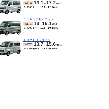
13.1
17.2
WLTC
～
km/L
※ JC08モード
13.8
～
22.1
km/L
スズキ エブリイワゴン
13
15.1
WLTC
～
km/L
※ JC08モード
13.8
～
19.4
km/L
トヨタ ピクシスバン
13.7
15.6
WLTC
～
km/L
※ JC08モード
14.8
～
20.5
km/L