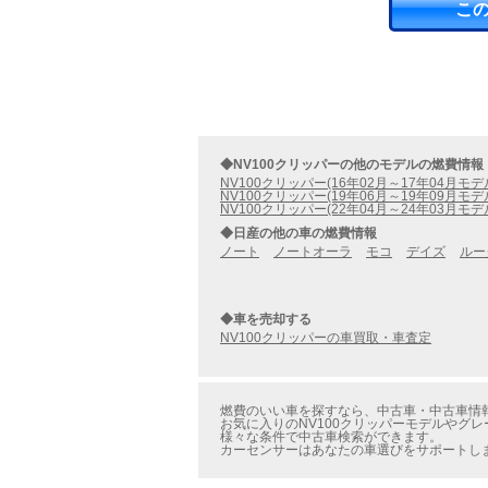
こ
◆NV100クリッパーの他のモデルの燃費情報
NV100クリッパー(16年02月～17年04月モデ
NV100クリッパー(19年06月～19年09月モデ
NV100クリッパー(22年04月～24年03月モデ
◆日産の他の車の燃費情報
ノート
ノートオーラ
モコ
デイズ
ルー
◆車を売却する
NV100クリッパーの車買取・車査定
燃費のいい車を探すなら、中古車・中古車情報のカ
お気に入りのNV100クリッパーモデルやグレー
様々な条件で中古車検索ができます。
カーセンサーはあなたの車選びをサポートし