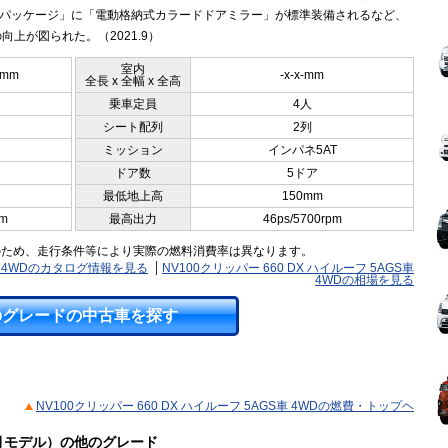
GLパッケージ」に「電動格納式カラードドアミラー」が標準装備されるなど、
向上が図られた。（2021.9）
室内
5mm
-x-x-mm
全長 x 全幅 x 全高
乗車定員
4人
シート配列
2列
ミッション
インパネ5AT
ドア数
5ドア
最低地上高
150mm
pm
最高出力
46ps/5700rpm
のため、走行条件等により実際の燃料消費率は異なります。
S車 4WDのカタログ情報を見る
NV100クリッパー 660 DX ハイルーフ 5AGS車
4WDの相場を見る
のグレードの中古車を探す
NV100クリッパー 660 DX ハイルーフ 5AGS車 4WDの燃費・トップヘ
03月モデル）の他のグレード