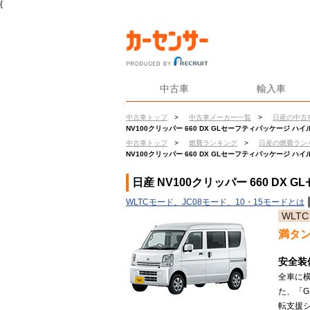
{
中古車
輸入車
中古車トップ
>
中古車メーカー一覧
>
日産の中古
NV100クリッパー 660 DX GLセーフティパッケージ ハ
中古車トップ
>
燃費ランキング
>
日産の燃費ラン
NV100クリッパー 660 DX GLセーフティパッケージ ハ
日産 NV100クリッパー 660 D
WLTCモード、JC08モード、10・15モードとは
WLTC
満タ
安全装
全車に
た、「G
転支援