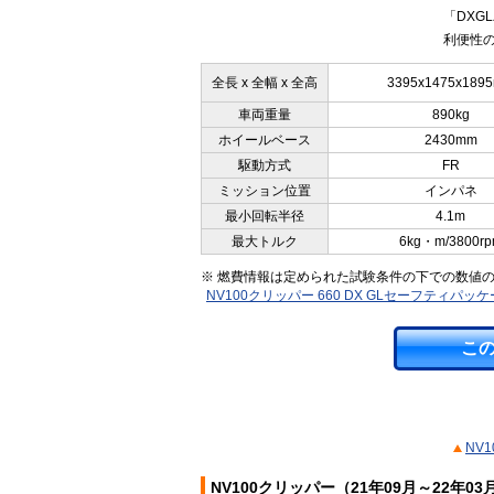
「DX
利便性の
全長 x 全幅 x 全高
3395x1475x189
車両重量
890kg
ホイールベース
2430mm
駆動方式
FR
ミッション位置
インパネ
最小回転半径
4.1m
最大トルク
6kg・m/3800r
※ 燃費情報は定められた試験条件の下での数値
NV100クリッパー 660 DX GLセーフティ
こ
NV
NV100クリッパー（21年09月～22年