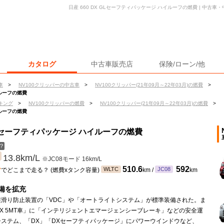
日産 660 DX GLセーフティパッケージ ハイルーフの燃費 | 中古
カタログ
中古車販売店
保険/ローン/他
車
>
NV100クリッパーの中古車
>
NV100クリッパー(21年09月～22年03月)の燃費
>
イルーフの燃費
キング
>
NV100クリッパーの燃費
>
NV100クリッパー(21年09月～22年03月)の燃費
>
イルーフの燃費
X GLセーフティパッケージ ハイルーフの燃費
？
13.8km/L
※JC08モード 16km/L
ン
510.6
592
WLTC
JC08
でどこまで走る？ (燃費xタンク容量)
km /
km
備を拡充
横滑り防止装置の「VDC」や「オートライトシステム」が標準装備された。ま
X 5MT車」に「インテリジェントエマージェンシーブレーキ」などの安全運
システム、「DX」「DXセーフティパッケージ」にパワーウインドウなど、