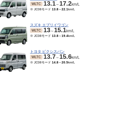
13.1
17.2
WLTC
～
km/L
※ JC08モード
13.8
～
22.1
km/L
スズキ エブリイワゴン
13
15.1
WLTC
～
km/L
※ JC08モード
13.8
～
19.4
km/L
トヨタ ピクシスバン
13.7
15.6
WLTC
～
km/L
※ JC08モード
14.8
～
20.5
km/L