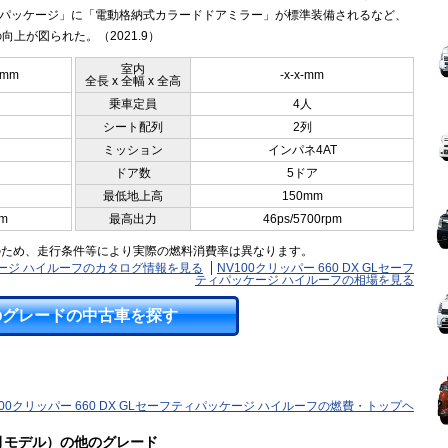
GLパッケージ」に「電動格納式カラードドアミラー」が標準装備されるなど、
向上が図られた。（2021.9）
室内
5mm
-x-x-mm
全長 x 全幅 x 全高
乗車定員
4人
シート配列
2列
ミッション
インパネ4AT
ドア数
5ドア
最低地上高
150mm
pm
最高出力
46ps/5700rpm
のため、走行条件等により実際の燃料消費率は異なります。
パッケージ ハイルーフのカタログ情報を見る
NV100クリッパー 660 DX GLセーフ
ティパッケージ ハイルーフの相場を見る
のグレードの中古車を探す
100クリッパー 660 DX GLセーフティパッケージ ハイルーフの燃費・トップヘ
03月モデル）の他のグレード