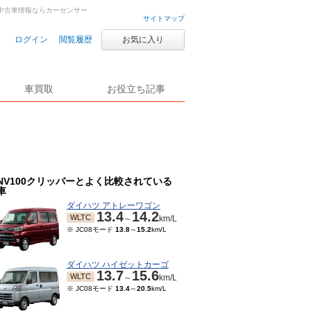
車・中古車情報ならカーセンサー
サイトマップ
ログイン
閲覧履歴
お気に入り
車買取
お役立ち記事
NV100クリッパーとよく比較されている
車
ダイハツ アトレーワゴン
13.4
14.2
WLTC
～
km/L
※ JC08モード
13.8
～
15.2
km/L
ダイハツ ハイゼットカーゴ
13.7
15.6
WLTC
～
km/L
※ JC08モード
13.4
～
20.5
km/L