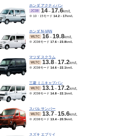
ホンダ アクティバン
14
17.6
JC08
～
km/L
※ 10・15モード
14.2
～
17
km/L
ホンダ N-VAN
16
19.8
WLTC
～
km/L
※ JC08モード
17.6
～
23.8
km/L
マツダ スクラム
13.8
17.2
WLTC
～
km/L
※ JC08モード
14.6
～
22.1
km/L
三菱 ミニキャブバン
13.1
17.2
WLTC
～
km/L
※ JC08モード
14.8
～
22.1
km/L
スバル サンバー
13.7
15.6
WLTC
～
km/L
※ JC08モード
13.4
～
20.5
km/L
スズキ エブリイ