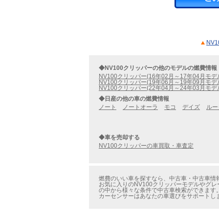
NV
◆NV100クリッパーの他のモデルの燃費情報
NV100クリッパー(16年02月～17年04月モデ
NV100クリッパー(19年06月～19年09月モデ
NV100クリッパー(22年04月～24年03月モデ
◆日産の他の車の燃費情報
ノート
ノートオーラ
モコ
デイズ
ルー
◆車を売却する
NV100クリッパーの車買取・車査定
燃費のいい車を探すなら、中古車・中古車情報の
お気に入りのNV100クリッパーモデルやグレ
の中から様々な条件で中古車検索ができます
カーセンサーはあなたの車選びをサポートし