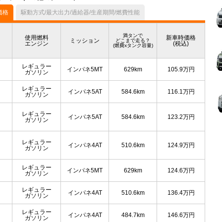
価格
駆動方式/最大出力/過給器/生産期間/燃費性能
満タンで
使用燃料
新車時価格
ミッション
どこまで走る？
エンジン
(税込)
(燃費xタンク容量)
レギュラー
インパネ5MT
629km
105.9
万円
ガソリン
レギュラー
インパネ5AT
584.6km
116.1
万円
ガソリン
レギュラー
インパネ5AT
584.6km
123.2
万円
ガソリン
レギュラー
インパネ4AT
510.6km
124.9
万円
ガソリン
レギュラー
インパネ5MT
629km
124.6
万円
ガソリン
レギュラー
インパネ4AT
510.6km
136.4
万円
ガソリン
レギュラー
インパネ4AT
484.7km
146.6
万円
ガソリン