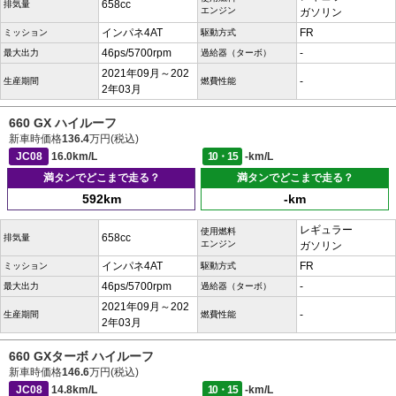
658cc
排気量
エンジン
ガソリン
インパネ4AT
FR
ミッション
駆動方式
46ps/5700rpm
-
最大出力
過給器（ターボ）
2021年09月～202
-
生産期間
燃費性能
2年03月
660 GX ハイルーフ
新車時価格
136.4
万円(税込)
JC08
16.0km/L
10・15
-km/L
満タンでどこまで走る？
満タンでどこまで走る？
592km
-km
レギュラー
使用燃料
658cc
排気量
エンジン
ガソリン
インパネ4AT
FR
ミッション
駆動方式
46ps/5700rpm
-
最大出力
過給器（ターボ）
2021年09月～202
-
生産期間
燃費性能
2年03月
660 GXターボ ハイルーフ
新車時価格
146.6
万円(税込)
JC08
14.8km/L
10・15
-km/L