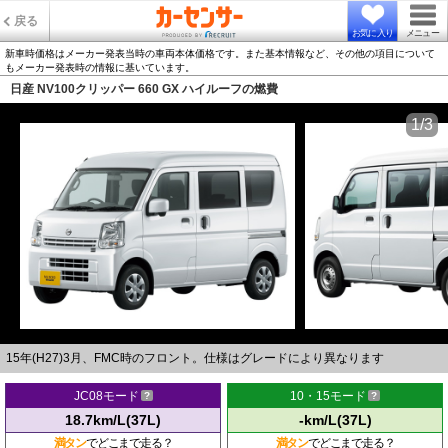
戻る
お気に入り
メニュー
新車時価格はメーカー発表当時の車両本体価格です。また基本情報など、その他の項目について
もメーカー発表時の情報に基いています。
日産 NV100クリッパー 660 GX ハイルーフの燃費
1/3
15年(H27)3月、FMC時のフロント。仕様はグレードにより異なります
JC08モード
10・15モード
18.7km/L(37L)
-km/L(37L)
満タン
でどこまで走る？
満タン
でどこまで走る？