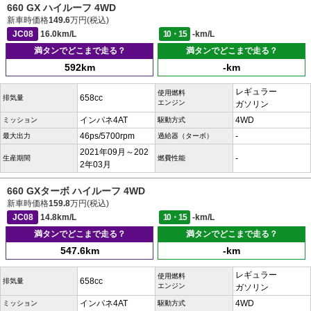
660 GX ハイルーフ 4WD
新車時価格
149.6
万円(税込)
JC08
16.0km/L
10・15
-km/L
満タンでどこまで走る？
満タンでどこまで走る？
592km
-km
レギュラー
使用燃料
658cc
排気量
エンジン
ガソリン
インパネ4AT
4WD
ミッション
駆動方式
46ps/5700rpm
-
最大出力
過給器（ターボ）
2021年09月～202
-
生産期間
燃費性能
2年03月
660 GXターボ ハイルーフ 4WD
新車時価格
159.8
万円(税込)
JC08
14.8km/L
10・15
-km/L
満タンでどこまで走る？
満タンでどこまで走る？
547.6km
-km
レギュラー
使用燃料
658cc
排気量
エンジン
ガソリン
インパネ4AT
4WD
ミッション
駆動方式