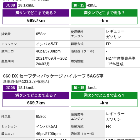
JC08
18.1km/L
10・15
-km/L
満タンでどこまで走る？
満タンでどこまで走る？
669.7km
-km
レギュラー
使用燃料
658cc
排気量
エンジン
ガソリン
インパネ5AT
FR
ミッション
駆動方式
46ps/5700rpm
-
最大出力
過給器（ターボ）
2021年09月～202
H27年度燃費基準
生産期間
燃費性能
2年03月
+15%達成
660 DX セーフティパッケージ ハイルーフ 5AGS車
新車時価格
123.2
万円(税込)
JC08
18.1km/L
10・15
-km/L
満タンでどこまで走る？
満タンでどこまで走る？
669.7km
-km
レギュラー
使用燃料
658cc
排気量
エンジン
ガソリン
インパネ5AT
FR
ミッション
駆動方式
46ps/5700rpm
-
最大出力
過給器（ターボ）