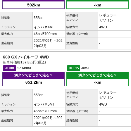
592km
-km
レギュラー
使用燃料
658cc
排気量
エンジン
ガソリン
インパネ4AT
4WD
ミッション
駆動方式
46ps/5700rpm
-
最大出力
過給器（ターボ）
2021年09月～202
-
生産期間
燃費性能
2年03月
660 GX ハイルーフ 4WD
新車時価格
137.8
万円(税込)
JC08
17.6km/L
10・15
-km/L
満タンでどこまで走る？
満タンでどこまで走る？
651.2km
-km
レギュラー
使用燃料
658cc
排気量
エンジン
ガソリン
インパネ5MT
4WD
ミッション
駆動方式
46ps/5700rpm
-
最大出力
過給器（ターボ）
2021年09月～202
-
生産期間
燃費性能
2年03月