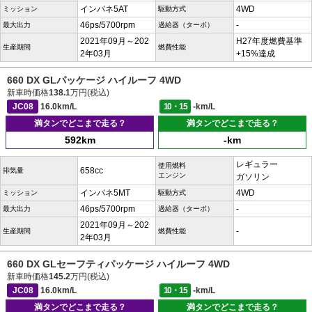
インパネ5AT
4WD
ミッション
駆動方式
46ps/5700rpm
-
最大出力
過給器（ターボ）
2021年09月～202
H27年度燃費基準
生産期間
燃費性能
2年03月
+15%達成
660 DX GLパッケージ ハイルーフ 4WD
新車時価格
138.1
万円(税込)
JC08
16.0km/L
10・15
-km/L
満タンでどこまで走る？
満タンでどこまで走る？
592km
-km
レギュラー
使用燃料
658cc
排気量
エンジン
ガソリン
インパネ5MT
4WD
ミッション
駆動方式
46ps/5700rpm
-
最大出力
過給器（ターボ）
2021年09月～202
-
生産期間
燃費性能
2年03月
660 DX GLセーフティパッケージ ハイルーフ 4WD
新車時価格
145.2
万円(税込)
JC08
16.0km/L
10・15
-km/L
満タンでどこまで走る？
満タンでどこまで走る？