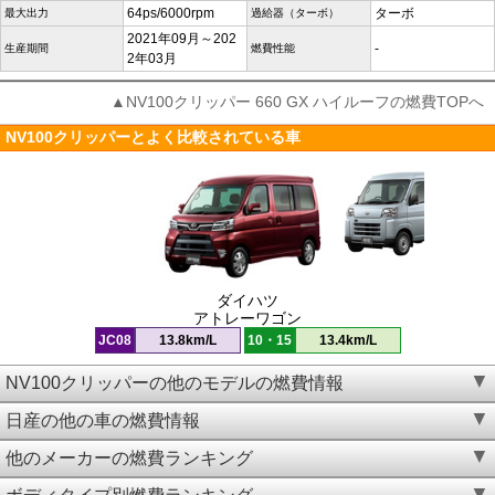
64ps/6000rpm
ターボ
最大出力
過給器（ターボ）
2021年09月～202
-
生産期間
燃費性能
2年03月
▲NV100クリッパー 660 GX ハイルーフの燃費TOPへ
NV100クリッパーとよく比較されている車
ダイハツ
アトレーワゴン
JC08
13.8km/L
10・15
13.4km/L
NV100クリッパーの他のモデルの燃費情報
日産の他の車の燃費情報
他のメーカーの燃費ランキング