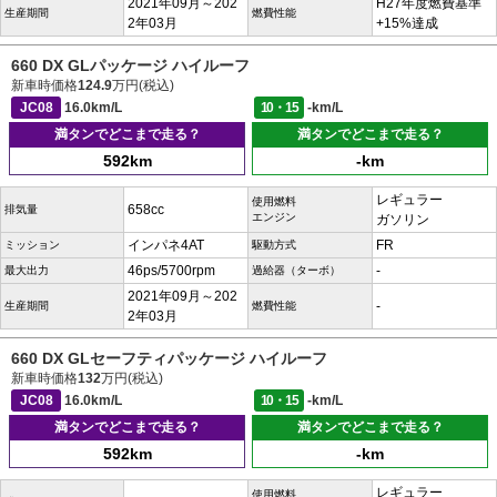
2021年09月～202
H27年度燃費基準
生産期間
燃費性能
2年03月
+15%達成
660 DX GLパッケージ ハイルーフ
新車時価格
124.9
万円(税込)
JC08
16.0km/L
10・15
-km/L
満タンでどこまで走る？
満タンでどこまで走る？
592km
-km
レギュラー
使用燃料
658cc
排気量
エンジン
ガソリン
インパネ4AT
FR
ミッション
駆動方式
46ps/5700rpm
-
最大出力
過給器（ターボ）
2021年09月～202
-
生産期間
燃費性能
2年03月
660 DX GLセーフティパッケージ ハイルーフ
新車時価格
132
万円(税込)
JC08
16.0km/L
10・15
-km/L
満タンでどこまで走る？
満タンでどこまで走る？
592km
-km
レギュラー
使用燃料