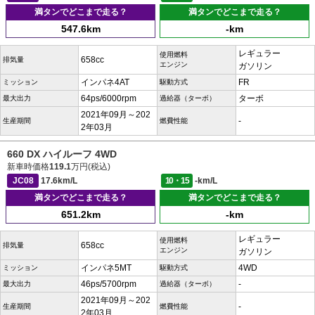
満タンでどこまで走る？
満タンでどこまで走る？
547.6km
-km
レギュラー
使用燃料
658cc
排気量
エンジン
ガソリン
インパネ4AT
FR
ミッション
駆動方式
64ps/6000rpm
ターボ
最大出力
過給器（ターボ）
2021年09月～202
-
生産期間
燃費性能
2年03月
660 DX ハイルーフ 4WD
新車時価格
119.1
万円(税込)
JC08
17.6km/L
10・15
-km/L
満タンでどこまで走る？
満タンでどこまで走る？
651.2km
-km
レギュラー
使用燃料
658cc
排気量
エンジン
ガソリン
インパネ5MT
4WD
ミッション
駆動方式
46ps/5700rpm
-
最大出力
過給器（ターボ）
2021年09月～202
-
生産期間
燃費性能
2年03月