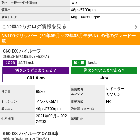
-x-x-
室内 全長x全幅x全高(mm)
46ps/5700rpm
最高出力
6kg・m/3800rpm
最大トルク
この車のカタログ情報を見る
NV100クリッパー（21年09月～22年03月モデル）の他のグレード一
覧
660 DX ハイルーフ
新車時価格
105.9
万円(税込)
JC08
18.7km/L
10・15
-km/L
満タンでどこまで走る？
満タンでどこまで走る？
691.9km
-km
レギュラー
使用燃料
658cc
排気量
エンジン
ガソリン
インパネ5MT
FR
ミッション
駆動方式
46ps/5700rpm
-
最大出力
過給器（ターボ）
2021年09月～202
-
生産期間
燃費性能
2年03月
660 DX ハイルーフ 5AGS車
新車時価格
116.1
万円(税込)