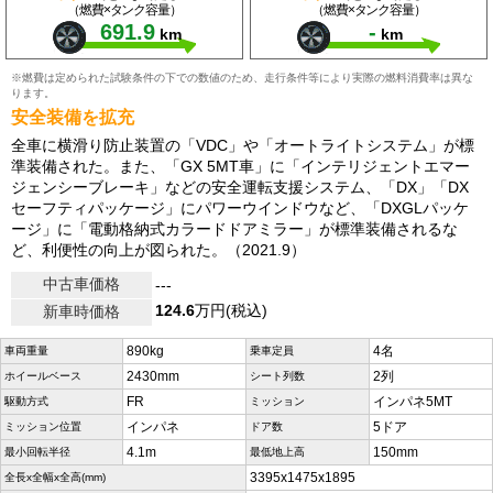
（燃費×タンク容量）
（燃費×タンク容量）
691.9
-
km
km
※燃費は定められた試験条件の下での数値のため、走行条件等により実際の燃料消費率は異な
ります。
安全装備を拡充
全車に横滑り防止装置の「VDC」や「オートライトシステム」が標
準装備された。また、「GX 5MT車」に「インテリジェントエマー
ジェンシーブレーキ」などの安全運転支援システム、「DX」「DX
セーフティパッケージ」にパワーウインドウなど、「DXGLパッケ
ージ」に「電動格納式カラードドアミラー」が標準装備されるな
ど、利便性の向上が図られた。（2021.9）
中古車価格
---
124.6
万円(税込)
新車時価格
890kg
4名
車両重量
乗車定員
2430mm
2列
ホイールベース
シート列数
FR
インパネ5MT
駆動方式
ミッション
インパネ
5ドア
ミッション位置
ドア数
4.1m
150mm
最小回転半径
最低地上高
3395x1475x1895
全長x全幅x全高(mm)