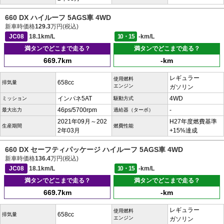
660 DX ハイルーフ 5AGS車 4WD
新車時価格
129.3
万円(税込)
JC08
18.1km/L
10・15
-km/L
満タンでどこまで走る？
満タンでどこまで走る？
669.7km
-km
レギュラー
使用燃料
658cc
排気量
エンジン
ガソリン
インパネ5AT
4WD
ミッション
駆動方式
46ps/5700rpm
-
最大出力
過給器（ターボ）
2021年09月～202
H27年度燃費基準
生産期間
燃費性能
2年03月
+15%達成
660 DX セーフティパッケージ ハイルーフ 5AGS車 4WD
新車時価格
136.4
万円(税込)
JC08
18.1km/L
10・15
-km/L
満タンでどこまで走る？
満タンでどこまで走る？
669.7km
-km
レギュラー
使用燃料
658cc
排気量
エンジン
ガソリン