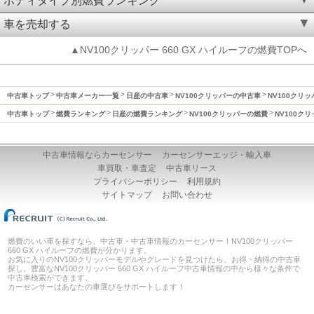
ボディタイプ別燃費ランキング
車を売却する
▲NV100クリッパー 660 GX ハイルーフの燃費TOPへ
中古車トップ
中古車メーカー一覧
日産の中古車
NV100クリッパーの中古車
NV100クリッ
中古車トップ
燃費ランキング
日産の燃費ランキング
NV100クリッパーの燃費
NV100クリ
中古車情報ならカーセンサー
カーセンサーエッジ・輸入車
車買取・車査定
中古車リース
プライバシーポリシー
利用規約
サイトマップ
お問い合わせ
燃費のいい車を探すなら、中古車・中古車情報のカーセンサー！NV100クリッパー
660 GX ハイルーフの燃費が分かります。
お気に入りのNV100クリッパーモデルやグレードを見つけたら、お得・納得の中古車
探し。豊富なNV100クリッパー 660 GX ハイルーフ中古車情報の中から様々な条件で
中古車検索ができます。
カーセンサーはあなたの車選びをサポートします！