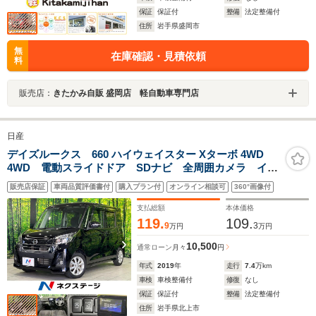
保証
保証付
整備
法定整備付
住所
岩手県盛岡市
無
在庫確認・見積依頼
料
販売店：
きたかみ自販 盛岡店 軽自動車専門店
日産
デイズルークス 660 ハイウェイスター Xターボ 4WD
4WD 電動スライドドア SDナビ 全周囲カメラ イン
テリジェントエマージェンシーブレーキ シートヒータ
販売店保証
車両品質評価書付
購入プラン付
オンライン相談可
360°画像付
ー クリアランスソナー スマートキー LEDヘッド
ETC オートハイビーム 車線逸脱警報
支払総額
本体価格
119.
109.
9
3
万円
万円
10,500
通常ローン
月々
円
年式
2019
年
走行
7.4
万km
車検
車検整備付
修復
なし
保証
保証付
整備
法定整備付
住所
岩手県北上市