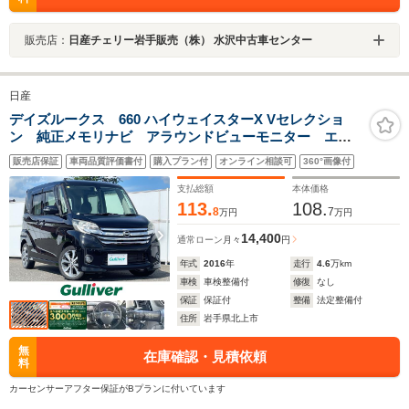
販売店：
日産チェリー岩手販売（株） 水沢中古車センター
日産
デイズルークス 660 ハイウェイスターX Vセレクショ
ン 純正メモリナビ アラウンドビューモニター エマ
ージェンシーブレーキ 踏み間違い防止 パワースラ
販売店保証
車両品質評価書付
購入プラン付
オンライン相談可
360°画像付
イドドア HIDヘッドランプ フロントフォグランプ タ
ッチパネル式オートエアコン リアシーリングファン
支払総額
本体価格
113.
108.
8
7
万円
万円
14,400
通常ローン
月々
円
年式
2016
年
走行
4.6
万km
車検
車検整備付
修復
なし
保証
保証付
整備
法定整備付
住所
岩手県北上市
無
在庫確認・見積依頼
料
カーセンサーアフター保証がBプランに付いています