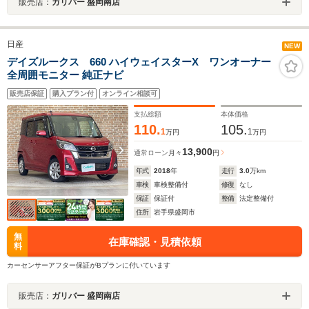
販売店：
ガリバー 盛岡南店
日産
NEW
デイズルークス 660 ハイウェイスターX ワンオーナー
全周囲モニター 純正ナビ
販売店保証
購入プラン付
オンライン相談可
支払総額
本体価格
110.
105.
1
1
万円
万円
13,900
通常ローン
月々
円
年式
2018
年
走行
3.0
万km
車検
車検整備付
修復
なし
保証
保証付
整備
法定整備付
住所
岩手県盛岡市
無
在庫確認・見積依頼
料
カーセンサーアフター保証がBプランに付いています
販売店：
ガリバー 盛岡南店