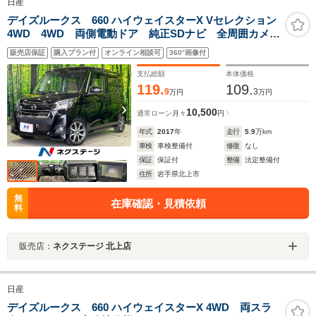
日産
デイズルークス 660 ハイウェイスターX Vセレクション
4WD 4WD 両側電動ドア 純正SDナビ 全周囲カメ
ラ 衝突被害軽減システム 禁煙車 シートヒーター
販売店保証
購入プラン付
オンライン相談可
360°画像付
ドラレコ スマートキー LEDヘッド ETC 純正14イ
ンチアルミ オートハイビーム オートライト
支払総額
本体価格
119.
109.
9
3
万円
万円
10,500
通常ローン
月々
円
年式
2017
年
走行
5.9
万km
車検
車検整備付
修復
なし
保証
保証付
整備
法定整備付
住所
岩手県北上市
無
在庫確認・見積依頼
料
販売店：
ネクステージ 北上店
日産
デイズルークス 660 ハイウェイスターX 4WD 両スラ