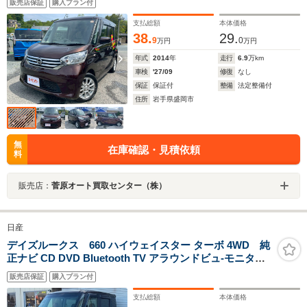
販売店保証
購入プラン付
支払総額
本体価格
38.
29.
9
0
万円
万円
年式
2014
年
走行
6.9
万km
車検
'27/09
修復
なし
保証
保証付
整備
法定整備付
住所
岩手県盛岡市
無
在庫確認・見積依頼
料
販売店：
菅原オート買取センター（株）
日産
デイズルークス 660 ハイウェイスター ターボ 4WD 純
正ナビ CD DVD Bluetooth TV アラウンドビュ-モニター
バックカメラ 両側パワースライド ワンオーナー ETC シ
販売店保証
購入プラン付
ートヒーター 前後ドライブレコーダー ベンチシート 車検
整備付き
支払総額
本体価格