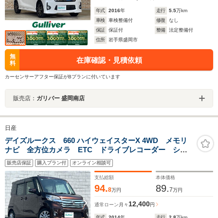
年式
2016
年
走行
5.5
万km
車検
車検整備付
修復
なし
保証
保証付
整備
法定整備付
住所
岩手県盛岡市
無
在庫確認・見積依頼
料
カーセンサーアフター保証がBプランに付いています
販売店：
ガリバー 盛岡南店
日産
デイズルークス 660 ハイウェイスターX 4WD メモリ
ナビ 全方位カメラ ETC ドライブレコーダー シー
トヒーター ドライブレコーダー パワースライドド
販売店保証
購入プラン付
オンライン相談可
ア 後席サーキュレーター 後席サンシェード スマー
トキー プッシュスタート
支払総額
本体価格
94.
89.
8
7
万円
万円
12,400
通常ローン
月々
円
年式
2014
年
走行
2.8
万km