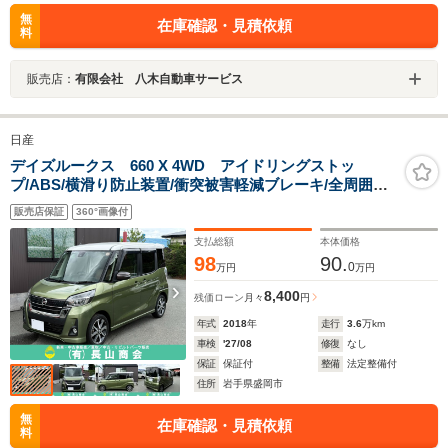
無
在庫確認・見積依頼
料
販売店：
有限会社 八木自動車サービス
日産
デイズルークス 660 X 4WD アイドリングストッ
プ/ABS/横滑り防止装置/衝突被害軽減ブレーキ/全周囲カ
メラ/フルセグTV/メモリーナビ/DVD再生/シートヒーター/
販売店保証
360°画像付
両側電動スライドドア/LEDライト/アルミホイール/スマー
トキー
支払総額
本体価格
98
90.
0
万円
万円
8,400
残価ローン
月々
円
年式
2018
年
走行
3.6
万km
車検
'27/08
修復
なし
保証
保証付
整備
法定整備付
住所
岩手県盛岡市
無
在庫確認・見積依頼
料