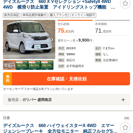
デイズルークス 660 X Vセレクション +SafetyII 4WD
4WD 横滑り防止装置 アイドリングストップ機能
CARROZZERIAナビ フルセグTV 全周囲カメラ 片側
販売店保証
車両品質評価書付
購入プラン付
オンライン相談可
パワースライドドア シートヒーター ロールサンシェ
ード リアサーキュレーター
支払総額
本体価格
75.
71.
8
6
万円
万円
9,900
通常ローン
月々
円
年式
2015
年
走行
7.2
万km
車検
'28/04
修復
なし
保証
保証付
整備
法定整備付
住所
岩手県盛岡市
無
在庫確認・見積依頼
料
カーセンサーアフター保証がBプランに付いています
販売店：
ガリバー 盛岡南店
日産
PR
デイズルークス 660 ハイウェイスターX 4WD エマー
ジェンシーブレーキ 全方位モニター 純正フルセグSD