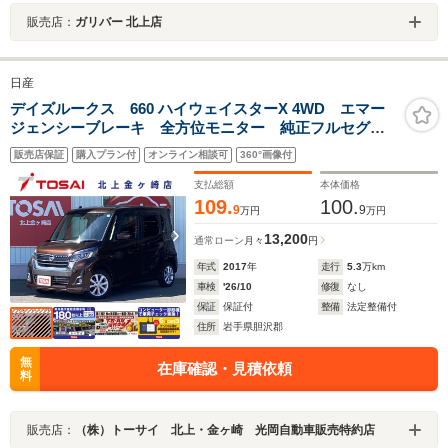
販売店：
ガリバー 北上店
日産
デイズルークス 660 ハイウェイスターX 4WD エマー
ジェンシーブレーキ 全方位モニター 純正フルセグナ
ビ 片側パワースライドドア シートヒーター LEDオ
販売店保証
購入プラン付
オンライン相談可
360°画像付
ートライト オートハイビーム機能 リアサーキュレー
ター アイドリングストップ ETC 横滑り防止
支払総額
本体価格
109.
100.
9
9
万円
万円
13,200
通常ローン
月々
円
年式
2017
年
走行
5.3
万km
車検
'26/10
修復
なし
保証
保証付
整備
法定整備付
住所
岩手県胆沢郡
無
在庫確認・見積依頼
料
販売店：
（株）トーサイ 北上・金ヶ崎 光岡自動車販売特約店