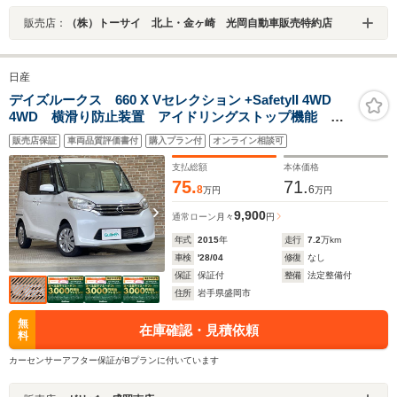
販売店：
（株）トーサイ 北上・金ヶ崎 光岡自動車販売特約店
日産
デイズルークス 660 X Vセレクション +SafetyII 4WD
4WD 横滑り防止装置 アイドリングストップ機能
CARROZZERIAナビ フルセグTV 全周囲カメラ 片側
販売店保証
車両品質評価書付
購入プラン付
オンライン相談可
パワースライドドア シートヒーター ロールサンシェ
ード リアサーキュレーター
支払総額
本体価格
75.
71.
8
6
万円
万円
9,900
通常ローン
月々
円
年式
2015
年
走行
7.2
万km
車検
'28/04
修復
なし
保証
保証付
整備
法定整備付
住所
岩手県盛岡市
無
在庫確認・見積依頼
料
カーセンサーアフター保証がBプランに付いています