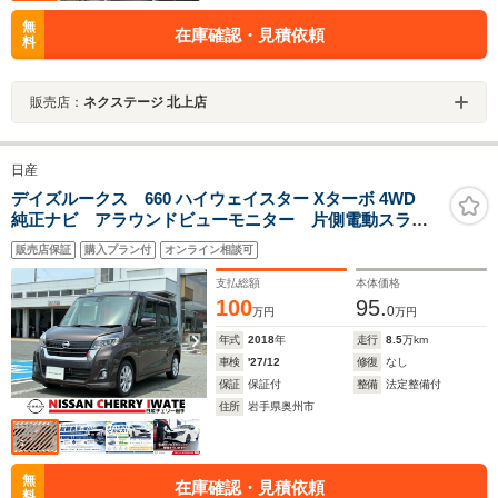
無
在庫確認・見積依頼
料
販売店：
ネクステージ 北上店
日産
デイズルークス 660 ハイウェイスター Xターボ 4WD
純正ナビ アラウンドビューモニター 片側電動スライ
ドドア ETC 純正ドライブレコーダー シートヒータ
販売店保証
購入プラン付
オンライン相談可
ー Bluetooth接続 1年間走行距離無制限保証
支払総額
本体価格
100
95.
0
万円
万円
年式
2018
年
走行
8.5
万km
車検
'27/12
修復
なし
保証
保証付
整備
法定整備付
住所
岩手県奥州市
無
在庫確認・見積依頼
料