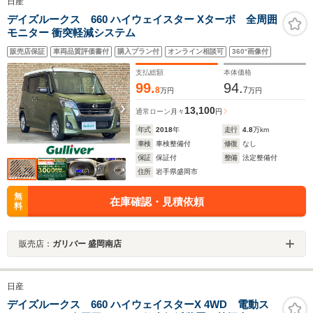
日産
デイズルークス 660 ハイウェイスター Xターボ 全周囲
モニター 衝突軽減システム
販売店保証
車両品質評価書付
購入プラン付
オンライン相談可
360°画像付
支払総額
本体価格
99.
94.
8
7
万円
万円
13,100
通常ローン
月々
円
年式
2018
年
走行
4.8
万km
車検
車検整備付
修復
なし
保証
保証付
整備
法定整備付
住所
岩手県盛岡市
無
在庫確認・見積依頼
料
販売店：
ガリバー 盛岡南店
日産
デイズルークス 660 ハイウェイスターX 4WD 電動ス