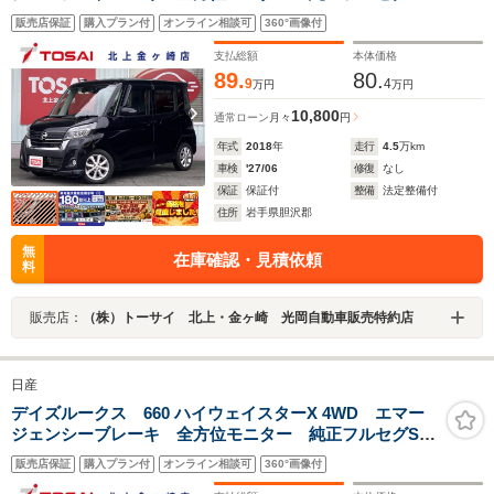
ナビ LEDオートライト ナビ連動ドライブレコーダ
販売店保証
購入プラン付
オンライン相談可
360°画像付
ー 片側パワースライドドア 運転席シートヒーター
オートハイビーム 純正14インチアルミホイール
支払総額
本体価格
89.
80.
9
4
万円
万円
10,800
通常ローン
月々
円
年式
2018
年
走行
4.5
万km
車検
'27/06
修復
なし
保証
保証付
整備
法定整備付
住所
岩手県胆沢郡
無
在庫確認・見積依頼
料
販売店：
（株）トーサイ 北上・金ヶ崎 光岡自動車販売特約店
日産
デイズルークス 660 ハイウェイスターX 4WD エマー
ジェンシーブレーキ 全方位モニター 純正フルセグSD
ナビ LEDオートライト ナビ連動ドライブレコーダ
販売店保証
購入プラン付
オンライン相談可
360°画像付
ー 片側パワースライドドア 運転席シートヒーター