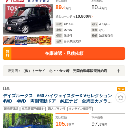
オートハイビーム 純正14インチアルミホイール
支払総額
本体価格
89.
80.
9
4
万円
万円
10,800
通常ローン
月々
円
年式
2018
年
走行
4.5
万km
車検
'27/06
修復
なし
保証
保証付
整備
法定整備付
住所
岩手県胆沢郡
無
在庫確認・見積依頼
料
販売店：
（株）トーサイ 北上・金ヶ崎 光岡自動車販売特約店
日産
NEW
デイズルークス 660 ハイウェイスターX Vセレクション
4WD 4WD 両側電動ドア 純正ナビ 全周囲カメラ
エマージェンシーブレーキ 禁煙車 スマートキー HID
販売店保証
車両品質評価書付
購入プラン付
オンライン相談可
ヘッド ETC フルセグ 純正15インチアルミ オート
エアコン Bluetooth DVD再生
支払総額
本体価格
105.
97.
9
9
万円
万円