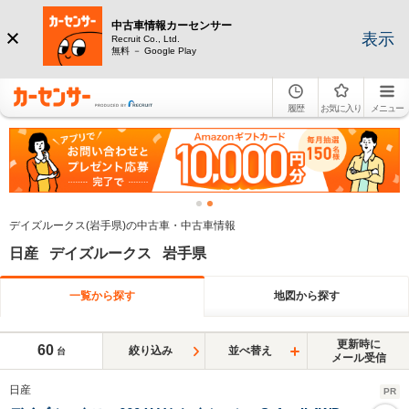
中古車情報カーセンサー
表示
Recruit Co., Ltd.
無料 － Google Play
履歴
お気に入り
メニュー
デイズルークス(岩手県)の中古車・中古車情報
日産 デイズルークス 岩手県
一覧から探す
地図から探す
更新時に
60
絞り込み
並べ替え
台
メール受信
日産
PR