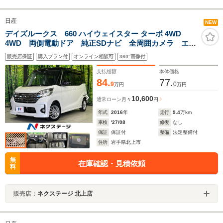
日産
NEW
デイズルークス 660 ハイウェイスター ターボ 4WD
4WD 両側電動ドア 純正SDナビ 全周囲カメラ エマ
ージェンシーブレーキ 禁煙車 シートヒーター ドラ
販売店保証
購入プラン付
オンライン相談可
360°画像付
レコ スマートキー HIDヘッド ETC エンジンスター
ター オートライト オートエアコン
支払総額
本体価格
84.
77.
9
0
万円
万円
10,600
通常ローン
月々
円
年式
2016
年
走行
9.4
万km
車検
'27/08
修復
なし
保証
保証付
整備
法定整備付
住所
岩手県北上市
無
在庫確認・見積依頼
料
販売店：
ネクステージ 北上店