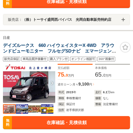
在庫確認・見積依頼
料
販売店：
（株）トーサイ盛岡西バイパス 光岡自動車販売特約店
日産
デイズルークス 660 ハイウェイスターX 4WD アラウ
ンドビューモニター フルセグSDナビ エマージェンシ
ーブレーキ 両側パワースライドドア シートヒータ
販売店保証
車両品質評価書付
購入プラン付
オンライン相談可
360°画像付
ー HIDライト フロントフォグランプ サイドエアバッ
グ インテリジェントキー/プッシュスタート
支払総額
本体価格
75.
65.
9
0
万円
万円
9,100
通常ローン
月々
円
年式
2015
年
走行
6.2
万km
車検
車検整備付
修復
なし
保証
保証付
整備
法定整備付
住所
岩手県胆沢郡
無
在庫確認・見積依頼
料