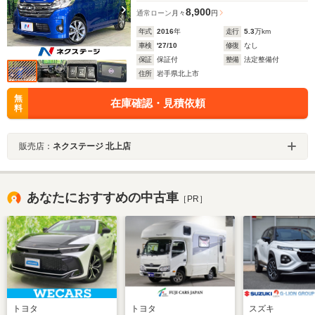
8,900
通常ローン
月々
円
年式
2016
年
走行
5.3
万km
車検
'27/10
修復
なし
保証
保証付
整備
法定整備付
住所
岩手県北上市
無
在庫確認・見積依頼
料
販売店：
ネクステージ 北上店
あなたにおすすめの中古車
［PR］
トヨタ
トヨタ
スズキ