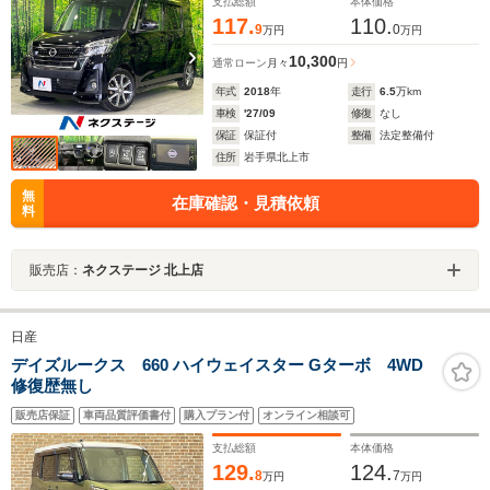
ETC クルコン オートハイビーム フルセグ
支払総額
本体価格
117.
110.
9
0
万円
万円
10,300
通常ローン
月々
円
年式
2018
年
走行
6.5
万km
車検
'27/09
修復
なし
保証
保証付
整備
法定整備付
住所
岩手県北上市
無
在庫確認・見積依頼
料
販売店：
ネクステージ 北上店
日産
デイズルークス 660 ハイウェイスター Gターボ 4WD
修復歴無し
販売店保証
車両品質評価書付
購入プラン付
オンライン相談可
支払総額
本体価格
129.
124.
8
7
万円
万円