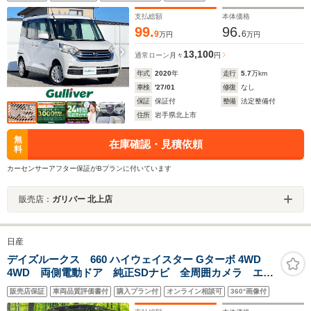
ドライブレコーダー スマートキー 純正フロアマッ
ト アイドリングストップ
支払総額
本体価格
99.
96.
9
6
万円
万円
13,100
通常ローン
月々
円
年式
2020
年
走行
5.7
万km
車検
'27/01
修復
なし
保証
保証付
整備
法定整備付
住所
岩手県北上市
無
在庫確認・見積依頼
料
カーセンサーアフター保証がBプランに付いています
販売店：
ガリバー 北上店
日産
デイズルークス 660 ハイウェイスター Gターボ 4WD
4WD 両側電動ドア 純正SDナビ 全周囲カメラ エマ
ージェンシーブレーキ 禁煙車 シートヒーター ドラ
販売店保証
車両品質評価書付
購入プラン付
オンライン相談可
360°画像付
レコ コーナーセンサー スマートキー LEDヘッド