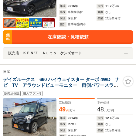
年式
2015
年
走行
11.2
万km
車検
車検整備付
修復
なし
保証
保証付
整備
法定整備付
住所
岩手県盛岡市
無
在庫確認・見積依頼
料
販売店：
ＫＥＮ’Ｚ Ａｕｔｏ ケンズオート
日産
デイズルークス 660 ハイウェイスター ターボ 4WD ナ
ビ TV アラウンドビューモニター 両側パワースライ
ドドア シートヒーター ETC インテリジェントキー
販売店保証
購入プラン付
支払総額
本体価格
49.
48.
8
0
万円
万円
年式
2014
年
走行
12.6
万km
車検
'27/10
修復
なし
保証
保証付
整備
法定整備無