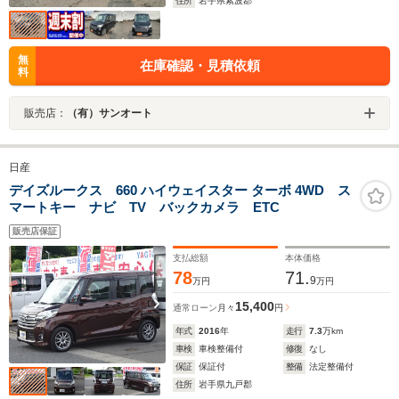
住所
岩手県紫波郡
無
在庫確認・見積依頼
料
販売店：
（有）サンオート
日産
デイズルークス 660 ハイウェイスター ターボ 4WD ス
マートキー ナビ TV バックカメラ ETC
販売店保証
支払総額
本体価格
78
71.
9
万円
万円
15,400
通常ローン
月々
円
年式
2016
年
走行
7.3
万km
車検
車検整備付
修復
なし
保証
保証付
整備
法定整備付
住所
岩手県九戸郡