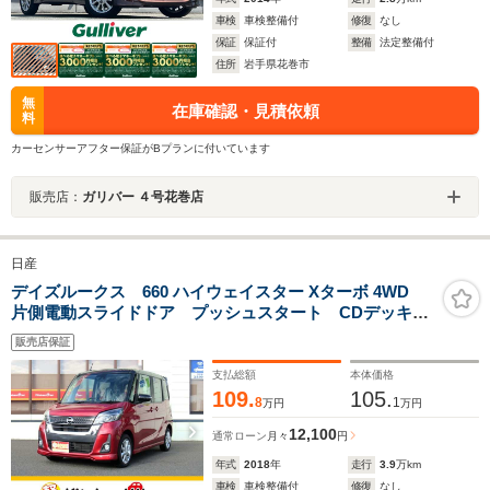
車検
車検整備付
修復
なし
保証
保証付
整備
法定整備付
住所
岩手県花巻市
無
在庫確認・見積依頼
料
カーセンサーアフター保証がBプランに付いています
販売店：
ガリバー ４号花巻店
日産
デイズルークス 660 ハイウェイスター Xターボ 4WD
片側電動スライドドア プッシュスタート CDデッキ
アラウンドビューモニター アイドリングストップ オ
販売店保証
ートエアコン
支払総額
本体価格
109.
105.
8
1
万円
万円
12,100
通常ローン
月々
円
年式
2018
年
走行
3.9
万km
車検
車検整備付
修復
なし