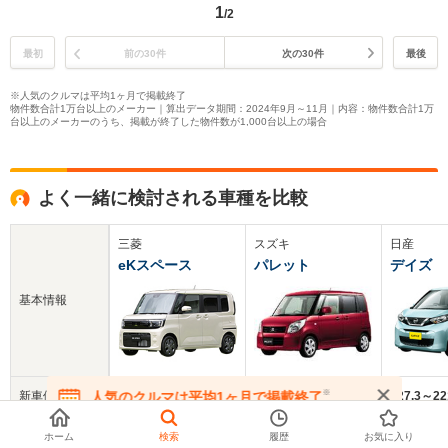
1
/2
最初
前の30件
次の30件
最後
※人気のクルマは平均1ヶ月で掲載終了
物件数合計1万台以上のメーカー｜算出データ期間：2024年9月～11月｜内容：物件数合計1万
台以上のメーカーのうち、掲載が終了した物件数が1,000台以上の場合
よく一緒に検討される車種を比較
三菱
スズキ
日産
eKスペース
パレット
デイズ
基本情報
※
人気のクルマは平均1ヶ月で掲載終了
新車価格
174.9～194.6万円
111.3～177.2万円
127.3～2
在庫が無くなる前にお問い合わせください
中古車
ホーム
検索
履歴
お気に入り
173万円
26.6万円
117.7万円