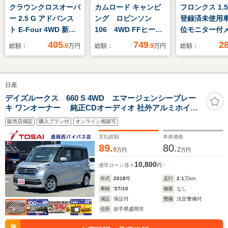
クラウンクロスオーバ
カムロード キャンピ
フロンクス 1.5
ー 2.5 G アドバンス
ング ロビンソン
登録済未使用
ト E-Four 4WD 新品
106 4WD FFヒータ
位モニター付
タイヤ/ディスプレイ
ー ツインサブバッテ
ナビ 4WD 
405
749
2
総額：
.9
万円
総額：
.9
万円
総額：
オーディオ+ナビ12.3
リー インバーター
ートヒーター
インチ/デジタルイン
1500W DC冷蔵庫
ークルーズ 
ナーミラー/トヨタセ
MAXFAN 19型TV
HUD
日産
ーフティセンス/全方
フィルムアンテナ 給
位モニター/車線逸脱
排水13Lポリ 走行用
デイズルークス 660 S 4WD エマージェンシーブレー
キ ワンオーナー 純正CDオーディオ 社外アルミホイー
防止支援システム/シ
リアクーラー ナビ連
ル アイドリングストップ キーレスエントリー 両側スライ
ート ハーフレザー/電
動Bカメラ レンタア
販売店保証
購入プラン付
オンライン相談可
ドドア 左側スライドドアオートクローザー リアヒーター
動バックドア
ップ 寒冷地仕様
ダクト
支払総額
本体価格
89.
80.
9
2
万円
万円
10,800
通常ローン
月々
円
年式
2018
年
走行
2.1
万km
車検
'27/10
修復
なし
保証
保証付
整備
法定整備付
住所
岩手県盛岡市
無