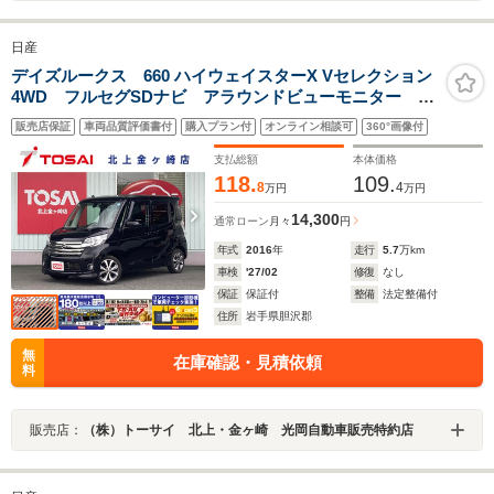
日産
デイズルークス 660 ハイウェイスターX Vセレクション
4WD フルセグSDナビ アラウンドビューモニター 運
転席シートヒーター 両側パワースライドドア HIDオー
販売店保証
車両品質評価書付
購入プラン付
オンライン相談可
360°画像付
トライト フロントフォグランプ 純正アルミホイー
ル インテリジェントキー/プッシュスタート 横滑り防
支払総額
本体価格
止
118.
109.
8
4
万円
万円
14,300
通常ローン
月々
円
年式
2016
年
走行
5.7
万km
車検
'27/02
修復
なし
保証
保証付
整備
法定整備付
住所
岩手県胆沢郡
無
在庫確認・見積依頼
料
販売店：
（株）トーサイ 北上・金ヶ崎 光岡自動車販売特約店