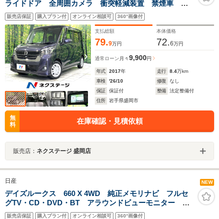
ライドドア 全周囲カメラ 衝突軽減装置 禁煙車 ス
マートキー LEDヘッド オートハイビーム オートラ
販売店保証
購入プラン付
オンライン相談可
360°画像付
イト オートエアコン CD再生
支払総額
本体価格
79.
72.
9
6
万円
万円
9,900
通常ローン
月々
円
年式
2017
年
走行
8.4
万km
車検
'26/10
修復
なし
保証
保証付
整備
法定整備付
住所
岩手県盛岡市
無
在庫確認・見積依頼
料
販売店：
ネクステージ 盛岡店
日産
NEW
デイズルークス 660 X 4WD 純正メモリナビ フルセ
グTV・CD・DVD・BT アラウンドビューモニター
ETC シートヒーター 片側パワースライドドア 純正
販売店保証
購入プラン付
オンライン相談可
360°画像付