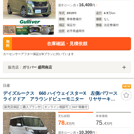
16,400
通常ローン
月々
円
年式
2019
年
走行
4.9
万km
車検
車検整備付
修復
なし
保証
保証付
整備
法定整備付
住所
岩手県盛岡市
無
在庫確認・見積依頼
料
カーセンサーアフター保証がBプランに付いています
販売店：
ガリバー 盛岡南店
日産
NEW
デイズルークス 660 ハイウェイスターX 左側パワース
ライドドア アラウンドビューモニター リヤサーキュ
レーター エマージェンシーブレーキ 横滑り防止装
販売店保証
購入プラン付
オンライン相談可
360°画像付
置 アイドリングストップ 純正ナビ フルセグTV ロ
ールサンシェード ETC
支払総額
本体価格
78.
75.
8
4
万円
万円
10,300
通常ローン
月々
円