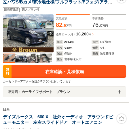
左パワS/Bカメ/寒冷地仕様/フルフラット/Fフォグ/アラウ
ンドビューモニター/サンシェード/12Vソケット/ドラレコ/
販売店保証
購入プラン付
アイドリングストップ/盗難防止装置/運転席・助手席エア
バック/シートヒータ
支払総額
本体価格
82.
76.
5
0
万円
万円
16,200
通常ローン
月々
円
年式
2014
年
走行
8.0
万km
車検
'28/04
修復
なし
保証
保証付
整備
法定整備無
住所
岩手県滝沢市
無
在庫確認・見積依頼
料
カーセンサーアフター保証がBプランに付いています
販売店：
カーライフサポート ブラウン
日産
デイズルークス 660 X 社外オーディオ アラウンドビ
ューモニター 左右スライドドア オートエアコン