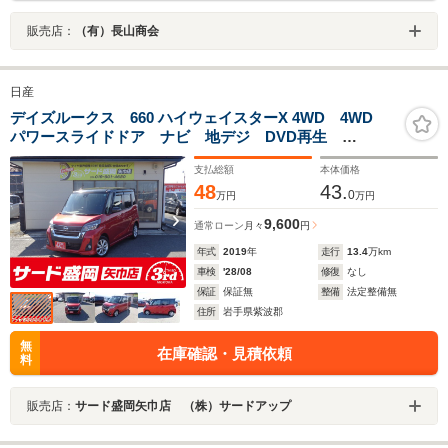
販売店：
（有）長山商会
日産
デイズルークス 660 ハイウェイスターX 4WD 4WD
パワースライドドア ナビ 地デジ DVD再生
Bluetoothオーディオ アラウンドビューモニター オー
支払総額
本体価格
トライト オートエアコン オートハイビーム ブレー
48
43.
キサポート シートヒーター
0
万円
万円
9,600
通常ローン
月々
円
年式
2019
年
走行
13.4
万km
車検
'28/08
修復
なし
保証
保証無
整備
法定整備無
住所
岩手県紫波郡
無
在庫確認・見積依頼
料
販売店：
サード盛岡矢巾店 （株）サードアップ