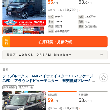
55
53.
0
万円
万円
10,700
通常ローン
月々
円
年式
2014
年
走行
12.3
万km
車検
'27/05
修復
なし
保証
保証付
整備
法定整備付
住所
岩手県盛岡市
無
在庫確認・見積依頼
料
販売店：
ＷＯＲＫＳ ＤＲＥＡＭ Ｍｏｎｋｅｙ
日産
デイズルークス 660 ハイウェイスターX Gパッケージ
4WD アラウンドビューモニター 衝突軽減ブレーキ
横滑り防止装置 アイドリングストップ ナビTVBカメ
販売店保証
購入プラン付
ラBluetoothオーディオ 両面パワスラ ETC プッシュ
スタート シートリフター HID 車検整備保証付 1年
支払総額
本体価格
保証付
59
53.
0
万円
万円
10,700
通常ローン
月々
円