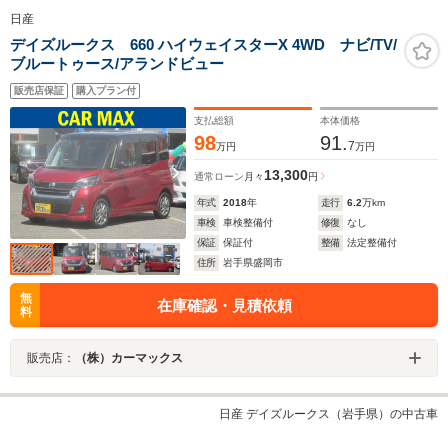
日産
デイズルークス 660 ハイウェイスターX 4WD ナビ/TV/
ブルートゥース/アランドビュー
販売店保証
購入プラン付
支払総額
本体価格
98
91.
7
万円
万円
13,300
通常ローン
月々
円
年式
2018
年
走行
6.2
万km
車検
車検整備付
修復
なし
保証
保証付
整備
法定整備付
住所
岩手県盛岡市
無
在庫確認・見積依頼
料
販売店：
（株）カーマックス
日産 デイズルークス（岩手県）の中古車