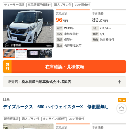
ニター 両側オートスライドドア インテリジェントキ
ディーラー保証
車両品質評価書付
購入プラン付
360°画像付
ー メモリーナビ アルミホイール LEDヘッドライ
ト シートヒーター
支払総額
本体価格
96
89.
0
万円
万円
年式
2019
年
走行
7.0
万km
車検
車検整備付
修復
なし
保証
保証付
整備
法定整備付
住所
長野県塩尻市
無
在庫確認・見積依頼
料
販売店：
松本日産自動車株式会社 塩尻店
日産
NEW
デイズルークス 660 ハイウェイスターX 修復歴無し
販売店保証
購入プラン付
オンライン相談可
360°画像付
支払総額
本体価格