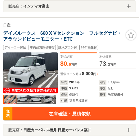
販売店：
インディオ富山
日産
デイズルークス 660 X Vセレクション フルセグナビ・
アラウンドビューモニター・ETC
ディーラー保証
車両品質評価書付
購入プラン付
360°画像付
支払総額
本体価格
80.
73.
6
3
万円
万円
8,000
通常ローン
月々
円
年式
2016
年
走行
3.7
万km
車検
'27/01
修復
なし
保証
保証付
整備
法定整備付
住所
福井県福井市
無
在庫確認・見積依頼
料
販売店：
日産カーパレス福井 日産カーパレス福井