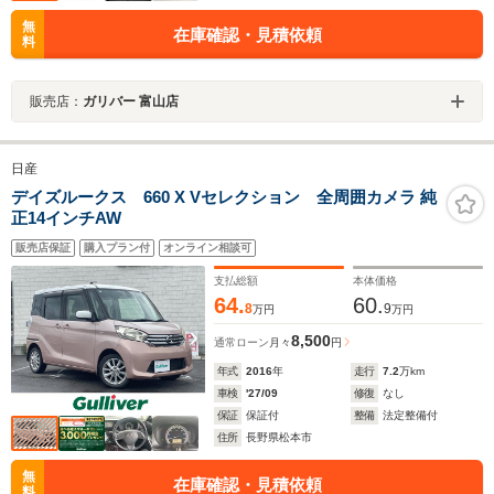
無
在庫確認・見積依頼
料
販売店：
ガリバー 富山店
日産
デイズルークス 660 X Vセレクション 全周囲カメラ 純
正14インチAW
販売店保証
購入プラン付
オンライン相談可
支払総額
本体価格
64.
60.
8
9
万円
万円
8,500
通常ローン
月々
円
年式
2016
年
走行
7.2
万km
車検
'27/09
修復
なし
保証
保証付
整備
法定整備付
住所
長野県松本市
無
在庫確認・見積依頼
料