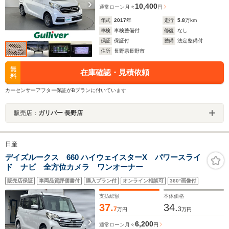
10,400
通常ローン
月々
円
年式
2017
年
走行
5.8
万km
車検
車検整備付
修復
なし
保証
保証付
整備
法定整備付
住所
長野県長野市
無
在庫確認・見積依頼
料
カーセンサーアフター保証がBプランに付いています
販売店：
ガリバー 長野店
日産
デイズルークス 660 ハイウェイスターX パワースライ
ド ナビ 全方位カメラ ワンオーナー
販売店保証
車両品質評価書付
購入プラン付
オンライン相談可
360°画像付
支払総額
本体価格
37.
34.
7
3
万円
万円
6,200
通常ローン
月々
円