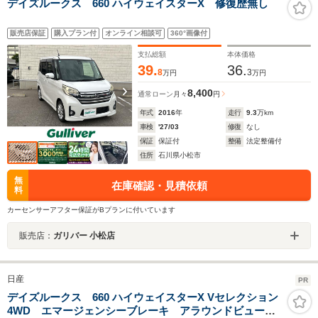
デイズルークス 660 ハイウェイスターX 修復歴無し
販売店保証
購入プラン付
オンライン相談可
360°画像付
支払総額
本体価格
39.
36.
8
3
万円
万円
8,400
通常ローン
月々
円
年式
2016
年
走行
9.3
万km
車検
'27/03
修復
なし
保証
保証付
整備
法定整備付
住所
石川県小松市
無
在庫確認・見積依頼
料
カーセンサーアフター保証がBプランに付いています
販売店：
ガリバー 小松店
日産
PR
デイズルークス 660 ハイウェイスターX Vセレクション
4WD エマージェンシーブレーキ アラウンドビューモ