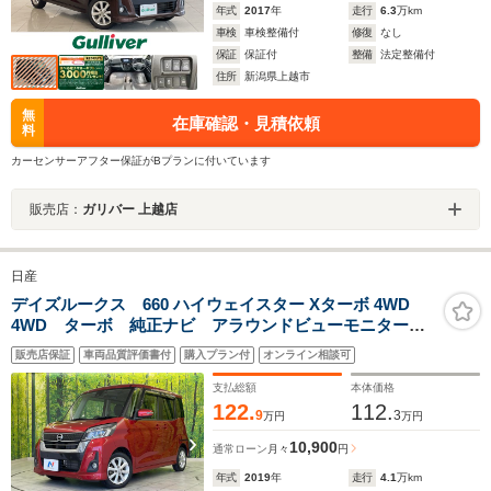
年式
2017
年
走行
6.3
万km
車検
車検整備付
修復
なし
保証
保証付
整備
法定整備付
住所
新潟県上越市
無
在庫確認・見積依頼
料
カーセンサーアフター保証がBプランに付いています
販売店：
ガリバー 上越店
日産
デイズルークス 660 ハイウェイスター Xターボ 4WD
4WD ターボ 純正ナビ アラウンドビューモニター
インテリジェントエマージェンシーブレーキ パワース
販売店保証
車両品質評価書付
購入プラン付
オンライン相談可
ライドドア LEDヘッドライト オートマチックハイビ
ーム シートヒーター ドラレコ フルセグ
支払総額
本体価格
122.
112.
9
3
万円
万円
10,900
通常ローン
月々
円
年式
2019
年
走行
4.1
万km