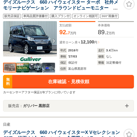
デイズルークス 660 ハイウェイスター ターボ 社外メ
モリーナビゲーション アラウンドビューモニター エ
マージェンシーブレーキ ETC 両側パワースライドド
販売店保証
車両品質評価書付
購入プラン付
オンライン相談可
360°画像付
ア アイドリングストップ ベンチシート スマートキ
ー2ヶ 保証書 点検記録簿 取扱説明書
支払総額
本体価格
92.
89.
7
2
万円
万円
12,100
通常ローン
月々
円
年式
2016
年
走行
3.4
万km
車検
'27/03
修復
なし
保証
保証付
整備
法定整備付
住所
富山県黒部市
無
在庫確認・見積依頼
料
カーセンサーアフター保証がBプランに付いています
販売店：
ガリバー 黒部店
日産
デイズルークス 660 ハイウェイスターX Vセレクション