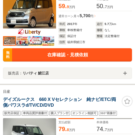
59.
50.
9
7
万円
万円
5,700
通常ローン
月々
円
年式
2017
年
走行
5.7
万km
車検
車検整備付
修復
なし
保証
保証付
整備
法定整備付
住所
福井県鯖江市
無
在庫確認・見積依頼
料
販売店：
リバティ 鯖江店
日産
デイズルークス 660 X Vセレクション 純ナビ/ETC/両
側パワスラd/TV/CD/DVD
販売店保証
車両品質評価書付
購入プラン付
オンライン相談可
360°画像付
支払総額
本体価格
79.
74.
8
7
万円
万円