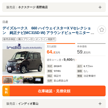
販売店：
ネクステージ 長野南店
日産
デイズルークス 660 ハイウェイスターX Vセレクショ
ン 純正ナビ(MC315D-W) アラウンドビューモニター エ
マージェンシーブレーキ ETC 両側パワースライドドア 後
販売店保証
購入プラン付
オンライン相談可
席シートバックテーブル スペアキー スマートキー
支払総額
本体価格
64.
59.
8
8
万円
万円
9,400
通常ローン
月々
円
年式
2016
年
走行
6.7
万km
車検
'27/01
修復
なし
保証
保証付
整備
法定整備付
住所
富山県富山市
無
在庫確認・見積依頼
料
販売店：
インディオ富山