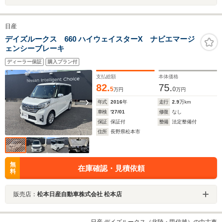
日産
デイズルークス 660 ハイウェイスターX ナビエマージ
ェンシーブレーキ
ディーラー保証
購入プラン付
支払総額
本体価格
82.
75.
5
0
万円
万円
年式
2016
年
走行
2.9
万km
車検
'27/01
修復
なし
保証
保証付
整備
法定整備付
住所
長野県松本市
無
在庫確認・見積依頼
料
販売店：
松本日産自動車株式会社 松本店