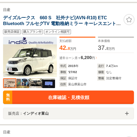
日産
デイズルークス 660 S 社外ナビ(AVN-R10) ETC
Bluetooth フルセグTV 電動格納ミラー キーレスエントリ
ー スペアキー
販売店保証
購入プラン付
オンライン相談可
支払総額
本体価格
42.
37.
8
8
万円
万円
6,200
通常ローン
月々
円
年式
2015
年
走行
7.4
万km
車検
'27/02
修復
なし
保証
保証付
整備
法定整備付
住所
富山県富山市
無
在庫確認・見積依頼
料
販売店：
インディオ富山
日産