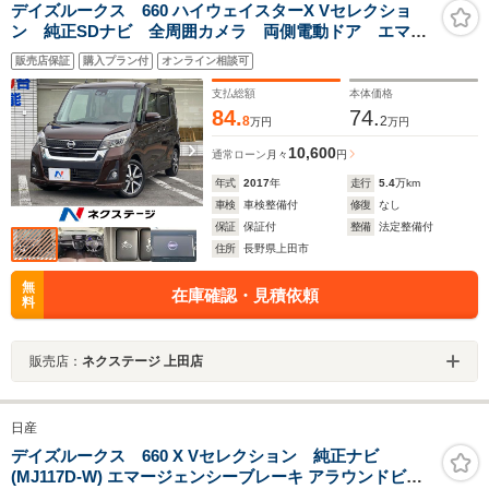
デイズルークス 660 ハイウェイスターX Vセレクショ
ン 純正SDナビ 全周囲カメラ 両側電動ドア エマー
ジェンシーブレーキ ハーフレザーシート ドラレコ
販売店保証
購入プラン付
オンライン相談可
スマートキー LEDヘッド ETC 純正15インチアル
ミ オートハイビーム オートライト
支払総額
本体価格
84.
74.
8
2
万円
万円
10,600
通常ローン
月々
円
年式
2017
年
走行
5.4
万km
車検
車検整備付
修復
なし
保証
保証付
整備
法定整備付
住所
長野県上田市
無
在庫確認・見積依頼
料
販売店：
ネクステージ 上田店
日産
デイズルークス 660 X Vセレクション 純正ナビ
(MJ117D-W) エマージェンシーブレーキ アラウンドビュ