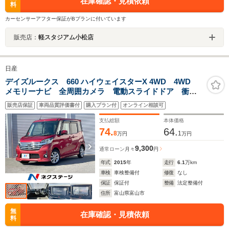
在庫確認・見積依頼
料
カーセンサーアフター保証がBプランに付いています
販売店：
軽スタジアム小松店
日産
デイズルークス 660 ハイウェイスターX 4WD 4WD
メモリーナビ 全周囲カメラ 電動スライドドア 衝突
被害軽減システム 禁煙車 スマートキー HIDヘッドラ
販売店保証
車両品質評価書付
購入プラン付
オンライン相談可
イト ETC 純正14インチアルミ オートライト
Bluetooth CD DVD再生
支払総額
本体価格
74.
64.
8
1
万円
万円
9,300
通常ローン
月々
円
年式
2015
年
走行
6.1
万km
車検
車検整備付
修復
なし
保証
保証付
整備
法定整備付
住所
富山県富山市
無
在庫確認・見積依頼
料