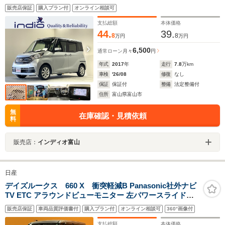
ーモニター スマートキー 後席シートバックテーブル 純正
販売店保証
購入プラン付
オンライン相談可
アルミホイール Bluetooth 電動格納ミラー 横滑り防止
支払総額
本体価格
44.
39.
8
8
万円
万円
6,500
通常ローン
月々
円
年式
2017
年
走行
7.8
万km
車検
'26/08
修復
なし
保証
保証付
整備
法定整備付
住所
富山県富山市
無
在庫確認・見積依頼
料
販売店：
インディオ富山
日産
デイズルークス 660 X 衝突軽減B Panasonic社外ナビ
TV ETC アラウンドビューモニター 左パワースライドド
ア スマートキー プッシュスタート アイドリングストップ
販売店保証
車両品質評価書付
購入プラン付
オンライン相談可
360°画像付
ステアリングスイッチ タッチパネルオートエアコン
支払総額
本体価格