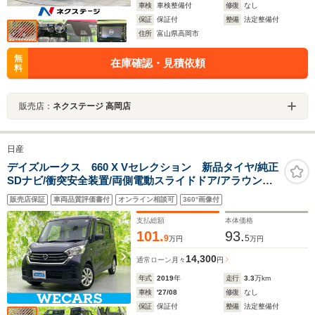
車検
車検整備付
修復
なし
保証
保証付
整備
法定整備付
住所
富山県高岡市
無
在庫確認・見積依頼
料
販売店：
ネクステージ 高岡店
日産
デイズルークス 660 X Vセレクション 新品タイヤ/純正
SDナビ/衝突安全装置/両側電動スライドドア/アラウンド
ビューモニター/ドライブレコーダー 社外/Bluetooth接
販売店保証
車両品質評価書付
オンライン相談可
360°画像付
続/ETC/EBD付ABS/横滑り防止装置
支払総額
本体価格
101.
93.
9
5
万円
万円
14,300
通常ローン
月々
円
年式
2019
年
走行
3.3
万km
車検
'27/08
修復
なし
保証
保証付
整備
法定整備付