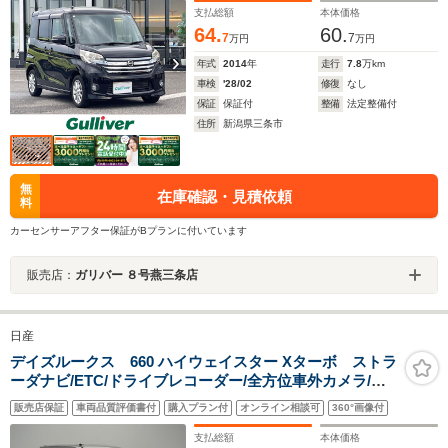
明書
支払総額
本体価格
64.
60.
7
7
万円
万円
年式
2014
年
走行
7.8
万km
車検
'28/02
修復
なし
保証
保証付
整備
法定整備付
住所
新潟県三条市
無
在庫確認・見積依頼
料
カーセンサーアフター保証がBプランに付いています
販売店：
ガリバー ８号燕三条店
日産
デイズルークス 660 ハイウェイスター Xターボ ストラ
ーダナビ/ETC/ドライブレコーダー/全方位車外カメラ/シ
ートヒーター/コーナーセンサー/アイドリングストップ/片
販売店保証
車両品質評価書付
購入プラン付
オンライン相談可
360°画像付
側パワースライドドア/オートマチックハイビーム/車線逸
脱警報
支払総額
本体価格