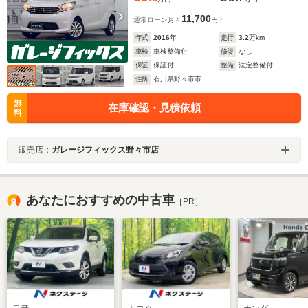
11,700
通常ローン
月々
円
年式
2016
年
走行
3.2
万km
車検
車検整備付
修復
なし
保証
保証付
整備
法定整備付
住所
石川県野々市市
無
在庫確認・見積依頼
料
販売店：
ガレージフィックス野々市店
あなたにおすすめの中古車
［PR］