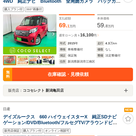
4WD 純正ナビ Bluetooth 全周囲カメラ バックカメ
ラ シートヒーター 片側電動スライドドア 衝突被害
購入プラン付
360°画像付
軽減ブレーキ フロントフォグランプ アイドリングス
トップ USB HID 純正14AW 4WD
支払総額
本体価格
69.
59.
1
8
万円
万円
16,100
通常ローン
月々
円
年式
2015
年
走行
4.3
万km
車検
車検整備付
修復
なし
保証
保証無
整備
法定整備付
住所
新潟県新潟市江南区
無
在庫確認・見積依頼
料
販売店：
ココセレクト 新潟亀田店
日産
NEW
デイズルークス 660 ハイウェイスターX 純正SDナビ
ゲーション/DVD/Bluetooth/フルセグTV/アラウンドビュ
ーモニター/片側パワースライドドア/ETC/HIDヘッドライ
販売店保証
購入プラン付
オンライン相談可
ト/フォグランプ/スマートキー/プッシュスタート/取扱説