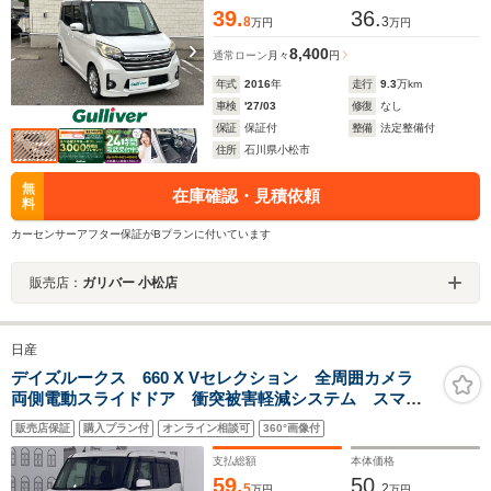
39.
36.
8
3
万円
万円
8,400
通常ローン
月々
円
年式
2016
年
走行
9.3
万km
車検
'27/03
修復
なし
保証
保証付
整備
法定整備付
住所
石川県小松市
無
在庫確認・見積依頼
料
カーセンサーアフター保証がBプランに付いています
販売店：
ガリバー 小松店
日産
デイズルークス 660 X Vセレクション 全周囲カメラ
両側電動スライドドア 衝突被害軽減システム スマー
トキー アイドリングストップ 電動格納ミラー ベン
販売店保証
購入プラン付
オンライン相談可
360°画像付
チシート CVT 盗難防止システム ABS ESC CD
アルミホイール
支払総額
本体価格
59.
50.
5
2
万円
万円