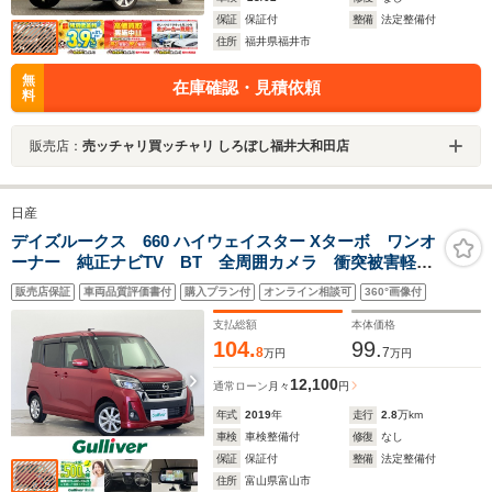
保証
保証付
整備
法定整備付
住所
福井県福井市
無
在庫確認・見積依頼
料
販売店：
売ッチャリ買ッチャリ しろぼし福井大和田店
日産
デイズルークス 660 ハイウェイスター Xターボ ワンオ
ーナー 純正ナビTV BT 全周囲カメラ 衝突被害軽
減 ドラレコ ETC 片側パワスラ 純正AW レーンキ
販売店保証
車両品質評価書付
購入プラン付
オンライン相談可
360°画像付
ープアシスト 横滑り防止 オートマチックハイビー
ム 前後コーナーセンサー LED
支払総額
本体価格
104.
99.
8
7
万円
万円
12,100
通常ローン
月々
円
年式
2019
年
走行
2.8
万km
車検
車検整備付
修復
なし
保証
保証付
整備
法定整備付
住所
富山県富山市