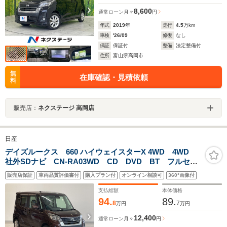
8,600
通常ローン
月々
円
年式
2019
年
走行
4.5
万km
車検
'26/09
修復
なし
保証
保証付
整備
法定整備付
住所
富山県高岡市
無
在庫確認・見積依頼
料
販売店：
ネクステージ 高岡店
日産
デイズルークス 660 ハイウェイスターX 4WD 4WD
社外SDナビ CN-RA03WD CD DVD BT フルセグ
テレビ SDミュージックサーバー 全方位カメラ
販売店保証
車両品質評価書付
購入プラン付
オンライン相談可
360°画像付
ETC 衝突被害軽減ブレーキ 両側パワースライドドア
支払総額
本体価格
94.
89.
8
7
万円
万円
12,400
通常ローン
月々
円