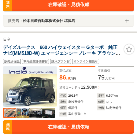
無
在庫確認・見積依頼
料
販売店：
松本日産自動車株式会社 塩尻店
日産
デイズルークス 660 ハイウェイスター Gターボ 純正
ナビ(MM518D-W) エマージェンシーブレーキ アラウンド
ビューモニター ETC 後席シートバックテーブル LEDヘッ
販売店保証
車両品質評価書付
購入プラン付
オンライン相談可
ドライト レーンアシスト 純正アルミホイール 両側パワー
スライドドア
支払総額
本体価格
86.
79.
8
8
万円
万円
12,500
通常ローン
月々
円
年式
2019
年
走行
6.5
万km
車検
車検整備付
修復
なし
保証
保証付
整備
法定整備付
住所
富山県富山市
無
在庫確認・見積依頼
料