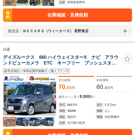
住所
長野県長野市
無
在庫確認・見積依頼
料
販売店：
ＷＥＣＡＲＳ（ウィーカーズ） 長野東店
日産
デイズルークス 660 ハイウェイスターX ナビ アラウ
ンドビューカメラ ETC キーフリー プッシュスター
ト オートエアコン
販売店保証
車両品質評価書付
購入プラン付
支払総額
本体価格
70.
60.
8
8
万円
万円
9,900
通常ローン
月々
円
年式
2017
年
走行
7.1
万km
車検
'26/09
修復
なし
保証
保証付
整備
法定整備付
住所
石川県小松市
無