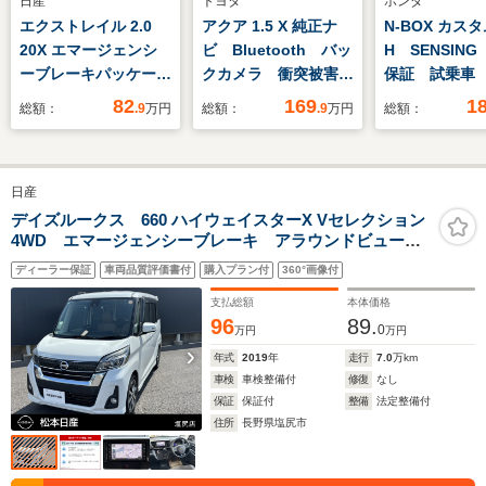
日産
トヨタ
ホンダ
エクストレイル 2.0
アクア 1.5 X 純正ナ
N-BOX カスタ
20X エマージェンシ
ビ Bluetooth バッ
H SENSIN
ーブレーキパッケージ
クカメラ 衝突被害軽
保証 試乗車
2列車 4WD 8型SDナ
減システム レーダー
オ-ナ- ナビLX
82
169
1
総額：
.9
万円
総額：
.9
万円
総額：
ビ バックカメラ 衝
クルーズ 禁煙車 コ
242NBi TV
突軽減装置 レーンキ
ーナーセンサー スマ
ラ CD録音 B
ープ クリアランスソ
ートキー LEDヘッ
ディオ DVD
日産
ナー 禁煙車 LEDヘ
ド オートライト オ
ヒ-タ-ETC 
ッド オートライト
ートハイビーム 車線
ト 両側電
デイズルークス 660 ハイウェイスターX Vセレクション
4WD エマージェンシーブレーキ アラウンドビューモ
シートヒーター ダウ
逸脱警報 ETC
VSA クルコン
ニター 両側オートスライドドア インテリジェントキ
ンヒルアシスト
ディーラー保証
車両品質評価書付
購入プラン付
360°画像付
ー メモリーナビ アルミホイール LEDヘッドライ
Bluetooth再生 フル
ト シートヒーター
支払総額
本体価格
セグ 寒冷地 ETC
96
89.
0
万円
万円
年式
2019
年
走行
7.0
万km
車検
車検整備付
修復
なし
保証
保証付
整備
法定整備付
住所
長野県塩尻市