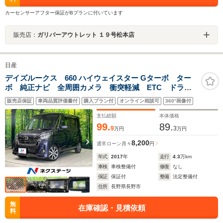
カーセンサーアフター保証がBプランに付いています
販売店：
ガリバーアウトレット １９号松本店
日産
デイズルークス 660 ハイウェイスター Gターボ ター
ボ 純正ナビ 全周囲カメラ 衝突軽減 ETC ドラレ
コ Bluetooth 両側パワースライドドア アイドリング
販売店保証
車両品質評価書付
購入プラン付
オンライン相談可
360°画像付
ストップ HIDヘッド パワーウィンドウ 電動格納ミラ
ー バニティミラー
支払総額
本体価格
99.
89.
9
3
万円
万円
8,200
通常ローン
月々
円
年式
2017
年
走行
4.3
万km
車検
車検整備付
修復
なし
保証
保証付
整備
法定整備付
住所
長野県長野市
無
在庫確認・見積依頼
料