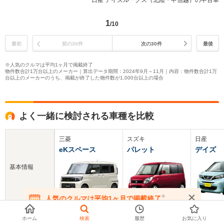
日産 デイズルークス（北陸・甲信越）の中古車
1
/10
最初
前の30件
次の30件
最後
※人気のクルマは平均1ヶ月で掲載終了
物件数合計1万台以上のメーカー｜算出データ期間：2024年9月～11月｜内容：物件数合計1万
台以上のメーカーのうち、掲載が終了した物件数が1,000台以上の場合
よく一緒に検討される車種を比較
三菱
スズキ
日産
eKスペース
パレット
デイズ
基本情報
※
人気のクルマは平均1ヶ月で掲載終了
在庫が無くなる前にお問い合わせください
新車価格
174.9～194.6万円
111.3～177.2万円
127.3～2
ホーム
検索
履歴
お気に入り