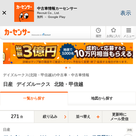
中古車情報カーセンサー
表示
Recruit Co., Ltd.
無料 － Google Play
履歴
お気に入り
メニュー
デイズルークス(北陸・甲信越)の中古車・中古車情報
日産 デイズルークス 北陸・甲信越
一覧から探す
地図から探す
更新時に
271
絞り込み
並べ替え
台
メール受信
日産
PR