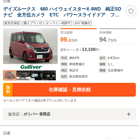
日産
デイズルークス 660 ハイウェイスターX 4WD 純正SD
ナビ 全方位カメラ ETC パワースライドドア フル
セグTV Bluetooth LEDヘッドライト スマートキー
販売店保証
購入プラン付
オンライン相談可
360°画像付
DVD 純正アルミ ウィンカーミラー 電格ミラー 衝
突被害軽減ブレーキ
支払総額
本体価格
99.
94.
8
7
万円
万円
13,100
通常ローン
月々
円
年式
2017
年
走行
3.5
万km
車検
車検整備付
修復
なし
保証
保証付
整備
法定整備付
住所
新潟県長岡市
無
在庫確認・見積依頼
料
カーセンサーアフター保証がBプランに付いています
販売店：
ガリバー 長岡店
日産