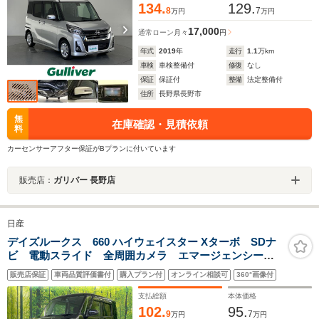
134.
129.
8
7
万円
万円
17,000
通常ローン
月々
円
年式
2019
年
走行
1.1
万km
車検
車検整備付
修復
なし
保証
保証付
整備
法定整備付
住所
長野県長野市
無
在庫確認・見積依頼
料
カーセンサーアフター保証がBプランに付いています
販売店：
ガリバー 長野店
日産
デイズルークス 660 ハイウェイスター Xターボ SDナ
ビ 電動スライド 全周囲カメラ エマージェンシーブ
レーキ 禁煙車 ドラレコ ETC コーナーセンサー
販売店保証
車両品質評価書付
購入プラン付
オンライン相談可
360°画像付
スマートキー LEDヘッド オートライト オートエア
コン Bluetooth再生
支払総額
本体価格
102.
95.
9
7
万円
万円