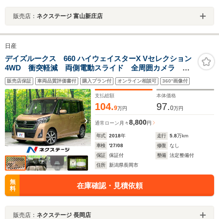
販売店：
ネクステージ 富山新庄店
日産
デイズルークス 660 ハイウェイスターX Vセレクション
4WD 衝突軽減 両側電動スライド 全周囲カメラ 禁
煙車 シートヒーター LEDヘッド オートエアコン
販売店保証
車両品質評価書付
購入プラン付
オンライン相談可
360°画像付
オートライト CDオーディオ AM/FMラジオ スマート
キー 電動格納ミラー 横滑り防止装置
支払総額
本体価格
104.
97.
9
0
万円
万円
8,800
通常ローン
月々
円
年式
2018
年
走行
5.8
万km
車検
'27/08
修復
なし
保証
保証付
整備
法定整備付
住所
新潟県長岡市
無
在庫確認・見積依頼
料
販売店：
ネクステージ 長岡店