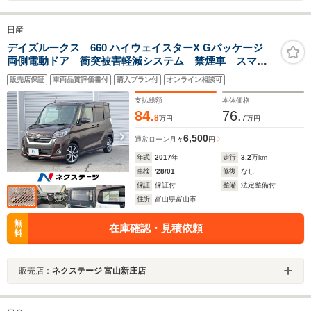
日産
デイズルークス 660 ハイウェイスターX Gパッケージ
両側電動ドア 衝突被害軽減システム 禁煙車 スマー
トキー LEDヘッド ETC 純正15インチアルミ オー
販売店保証
車両品質評価書付
購入プラン付
オンライン相談可
トハイビーム オートライト オートエアコン
Bluetooth CD フルセグ
支払総額
本体価格
84.
76.
8
7
万円
万円
6,500
通常ローン
月々
円
年式
2017
年
走行
3.2
万km
車検
'28/01
修復
なし
保証
保証付
整備
法定整備付
住所
富山県富山市
無
在庫確認・見積依頼
料
販売店：
ネクステージ 富山新庄店