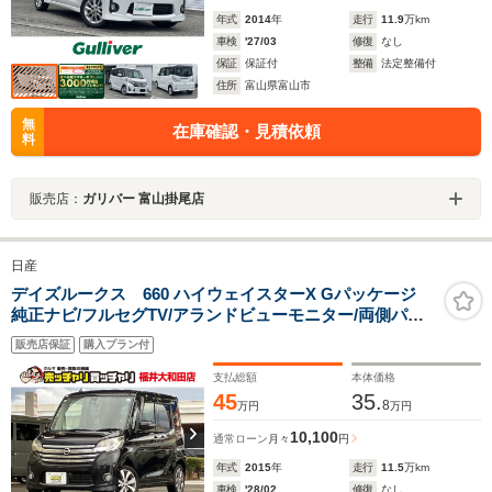
年式
2014
年
走行
11.9
万km
車検
'27/03
修復
なし
保証
保証付
整備
法定整備付
住所
富山県富山市
無
在庫確認・見積依頼
料
販売店：
ガリバー 富山掛尾店
日産
デイズルークス 660 ハイウェイスターX Gパッケージ
純正ナビ/フルセグTV/アランドビューモニター/両側パワ
ースライドドア/エマージェンシーブレーキ/アイドリング
販売店保証
購入プラン付
ストップ/スマートキー/プッシュスタート/
支払総額
本体価格
45
35.
8
万円
万円
10,100
通常ローン
月々
円
年式
2015
年
走行
11.5
万km
車検
'28/02
修復
なし