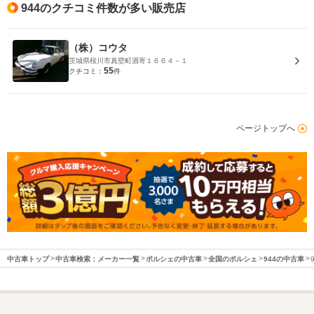
944のクチコミ件数が多い販売店
（株）コウタ
茨城県桜川市真壁町酒寄１６６４－１
55
クチコミ：
件
ページトップへ
中古車トップ
中古車検索：メーカー一覧
ポルシェの中古車
全国のポルシェ
944の中古車