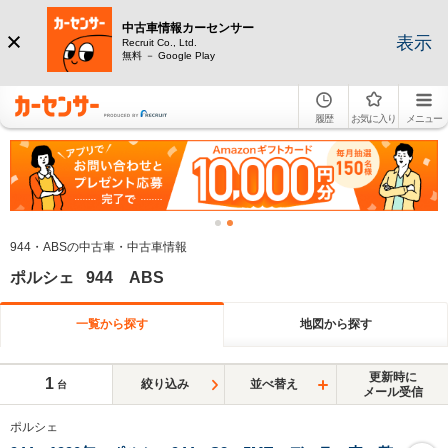
中古車情報カーセンサー
表示
Recruit Co., Ltd.
無料 － Google Play
履歴
お気に入り
メニュー
944・ABSの中古車・中古車情報
ポルシェ 944 ABS
一覧から探す
地図から探す
更新時に
1
絞り込み
並べ替え
台
メール受信
ポルシェ