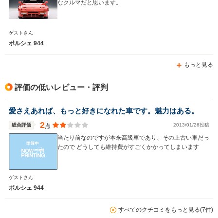
なクルマだと思います。
WLTCモード
-
-
-
燃費
ゲストさん
ポルシェ 944
もっと見る
排気量
2990cc
5397cc
2990cc
駆動方式
FR
FR
FR
評価の低いレビュー・評判
愛さえあれば、もっと好きになれた車です。魅力はある。
2
総合評価
2013/01/26投稿
点
当たり前なのですが本来高級車であり、その上古い車だっ
たので どうしても維持費がすごくかかってしまいます
ゲストさん
ポルシェ 944
すべてのクチコミをもっと見る(7件)