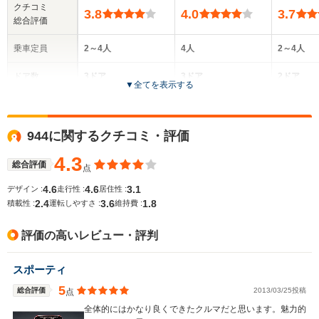
クチコミ
3.8
4.0
3.7
総合評価
乗車定員
2～4人
4人
2～4人
ドア数
3ドア
3ドア
2ドア
▼
全てを表示する
全高
全高
-m
1.28m
-
944に関するクチコミ・評価
4.3
総合評価
点
全幅
全幅
サイズ
-m
1.84m
-
4.6
4.6
3.1
デザイン :
走行性 :
居住性 :
全長
全長
(全長x全幅x全高)
2.4
3.6
1.8
積載性 :
運転しやすさ :
維持費 :
-m
4.52m
評価の高いレビュー・評判
ホイールベース
ホイールベース
ホイー
スポーティ
-m
-m
5
総合評価
2013/03/25投稿
点
全体的にはかなり良くできたクルマだと思います。魅力的