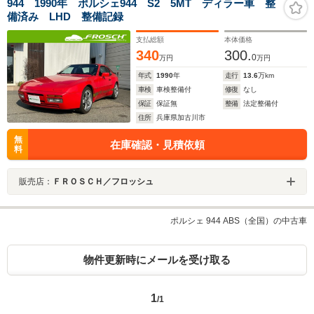
944 1990年 ポルシェ944 S2 5MT ディラー車 整
備済み LHD 整備記録
支払総額
本体価格
340
300.
0
万円
万円
年式
1990
年
走行
13.6
万km
車検
車検整備付
修復
なし
保証
保証無
整備
法定整備付
住所
兵庫県加古川市
無
在庫確認・見積依頼
料
販売店：
ＦＲＯＳＣＨ／フロッシュ
ポルシェ 944 ABS（全国）の中古車
物件更新時にメールを受け取る
1
/1