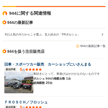
944に関する関連情報
944の最新記事
911人気の今だからこそ選ぶ、玄人好みの「FRポルシェ」
944の最新記事一覧
944を扱う注目販売店
旧車・スポーツカー販売 カーショップにいさんまる
5
総合評価
点
車好きにとって、車遊びはかけがえのないものです
1
ポルシェ 944の
掲載台数
台
20
総掲載数
台
ＦＲＯＳＣＨ／フロッシュ
5
総合評価
点