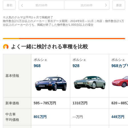
最初
前の30件
次の30件
最後
※人気のクルマは平均1ヶ月で掲載終了
物件数合計1万台以上のメーカー｜算出データ期間：2024年9月～11月｜内容：物件数合計1万
台以上のメーカーのうち、掲載が終了した物件数が1,000台以上の場合
よく一緒に検討される車種を比較
ポルシェ
ポルシェ
ポルシェ
968
928
968カ
基本情報
新車価格
595～785万円
1310万円
820～88
中古車
801万円
‐‐‐万円
449万円
平均価格