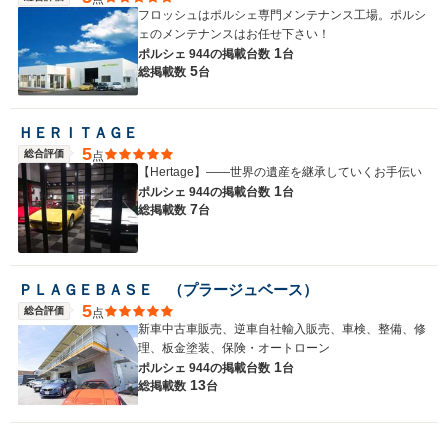
フロッシュはポルシェ専門メンテナンス工場。ポルシ
ェのメンテナンスはお任せ下さい！
1
ポルシェ 944の
掲載台数
台
5
総掲載数
台
ＨＥＲＩＴＡＧＥ
5
総合評価
点
【Hertage】――世界の遺産を継承していくお手伝い
1
ポルシェ 944の
掲載台数
台
7
総掲載数
台
ＰＬＡＧＥＢＡＳＥ （プラージュベース）
5
総合評価
点
新車中古車販売、逆車自社輸入販売、車検、整備、修
理、板金塗装、保険・オートローン
1
ポルシェ 944の
掲載台数
台
13
総掲載数
台