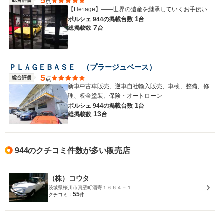
5
総合評価
点
【Hertage】――世界の遺産を継承していくお手伝い
1
ポルシェ 944の
掲載台数
台
7
総掲載数
台
ＰＬＡＧＥＢＡＳＥ （プラージュベース）
5
総合評価
点
新車中古車販売、逆車自社輸入販売、車検、整備、修
理、板金塗装、保険・オートローン
1
ポルシェ 944の
掲載台数
台
13
総掲載数
台
944のクチコミ件数が多い販売店
（株）コウタ
茨城県桜川市真壁町酒寄１６６４－１
55
クチコミ：
件