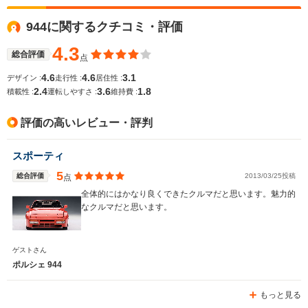
全高
全高
-m
1.28m
-
944に関するクチコミ・評価
4.3
総合評価
点
全幅
全幅
サイズ
-m
1.84m
-
4.6
4.6
3.1
デザイン :
走行性 :
居住性 :
全長
全長
(全長x全幅x全高)
2.4
3.6
1.8
積載性 :
運転しやすさ :
維持費 :
-m
4.52m
評価の高いレビュー・評判
ホイールベース
ホイールベース
ホイー
スポーティ
-m
-m
5
総合評価
2013/03/25投稿
点
全体的にはかなり良くできたクルマだと思います。魅力的
なクルマだと思います。
WLTCモード
-
-
-
燃費
ゲストさん
ポルシェ 944
もっと見る
排気量
2990cc
5397cc
2990cc