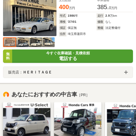
支払総額
本体価格
400
385.
0
万円
万円
年式
1986
年
走行
2.9
万km
車検
'27/01
修復
なし
保証
保証無
整備
法定整備付
住所
埼玉県蓮田市
今すぐ在庫確認・見積依頼
無
電話する
料
販売店：
ＨＥＲＩＴＡＧＥ
あなたにおすすめの中古車
［PR］