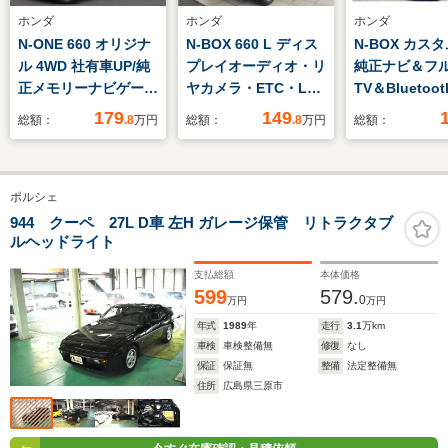
ホンダ
ホンダ
ホンダ
N-ONE 660 オリジナ
N-BOX 660 L ディス
N-BOX カスタ
ル 4WD 社有車UP/純
プレイオーディオ・リ
純正ナビ＆フ
正メモリーナビゲーシ
ヤカメラ・ETC・LED
TV＆Bluetoo
ョン/フルセグ
ヘッドライト
メラ＆ETC＆
179
149
総額：
.8
万円
総額：
.8
万円
総額：
TV/Bluetooth対応/バ
レコ
ックカメラ
ポルシェ
944 クーペ 27L D車 左H ガレージ保管 リトラクタブ
ルヘッドライト
支払総額
本体価格
599
579.
0
万円
万円
年式
1989
年
走行
3.1
万km
車検
車検整備無
修復
なし
保証
保証無
整備
法定整備無
住所
広島県三原市