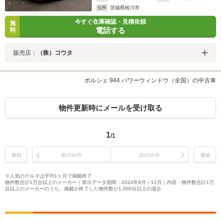
住所
茨城県桜川市
今すぐ在庫確認・見積依頼
無
電話する
料
販売店：
（株）コウタ
ポルシェ 944 パワーウィンドウ（全国）の中古車
物件更新時にメールを受け取る
1
/1
最初
前の30件
次の30件
最後
※人気のクルマは平均1ヶ月で掲載終了
物件数合計1万台以上のメーカー｜算出データ期間：2024年9月～11月｜内容：物件数合計1万
台以上のメーカーのうち、掲載が終了した物件数が1,000台以上の場合