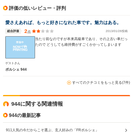
駆動方式
FR
FR
FR
評価の低いレビュー・評判
愛さえあれば、もっと好きになれた車です。魅力はある。
2
総合評価
2013/01/26投稿
点
当たり前なのですが本来高級車であり、その上古い車だっ
たので どうしても維持費がすごくかかってしまいます
ゲストさん
ポルシェ 944
すべてのクチコミをもっと見る(7件)
944に関する関連情報
944の最新記事
911人気の今だからこそ選ぶ、玄人好みの「FRポルシェ」