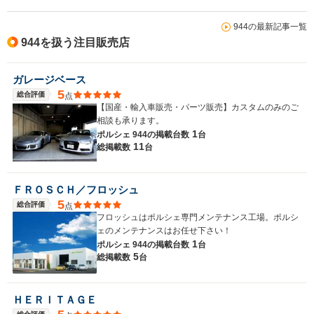
944の最新記事一覧
944を扱う注目販売店
ガレージベース
5
総合評価
点
【国産・輸入車販売・パーツ販売】カスタムのみのご
相談も承ります。
1
ポルシェ 944の
掲載台数
台
11
総掲載数
台
ＦＲＯＳＣＨ／フロッシュ
5
総合評価
点
フロッシュはポルシェ専門メンテナンス工場。ポルシ
ェのメンテナンスはお任せ下さい！
1
ポルシェ 944の
掲載台数
台
5
総掲載数
台
ＨＥＲＩＴＡＧＥ