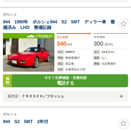
ポルシェ
944 1990年 ポルシェ944 S2 5MT ディラー車 整
備済み LHD 整備記録
支払総額
本体価格
340
300.
0
万円
万円
年式
1990
年
走行
13.6
万km
車検
車検整備付
修復
なし
保証
保証無
整備
法定整備付
住所
兵庫県加古川市
今すぐ在庫確認・見積依頼
無
電話する
料
販売店：
ＦＲＯＳＣＨ／フロッシュ
ポルシェ
944 S2 5MT 2年付