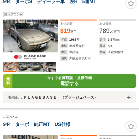
944 ターボS ディーラー車 左H 5速MT
購入プラン付
支払総額
本体価格
819
789.
0
万円
万円
年式
1988
年
走行
5.9
万km
車検
車検整備付
修復
なし
保証
保証無
整備
法定整備付
住所
大阪府羽曳野市
今すぐ在庫確認・見積依頼
無
電話する
料
販売店：
ＰＬＡＧＥＢＡＳＥ （プラージュベース）
ポルシェ
944 ターボ 純正MT US仕様