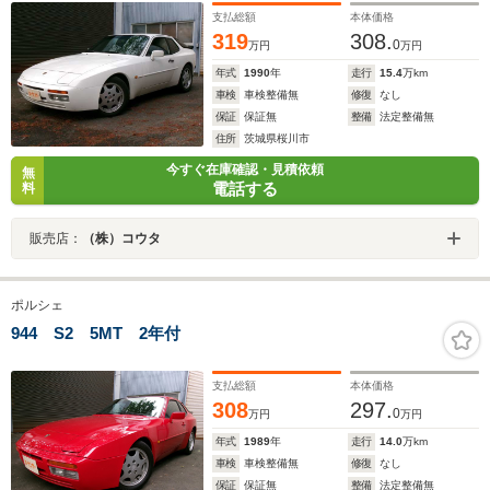
支払総額
本体価格
319
308.
0
万円
万円
年式
1990
年
走行
15.4
万km
車検
車検整備無
修復
なし
保証
保証無
整備
法定整備無
住所
茨城県桜川市
今すぐ在庫確認・見積依頼
無
電話する
料
販売店：
（株）コウタ
ポルシェ
944 S2 5MT 2年付
支払総額
本体価格
308
297.
0
万円
万円
年式
1989
年
走行
14.0
万km
車検
車検整備無
修復
なし
保証
保証無
整備
法定整備無