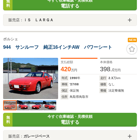
今すぐ在庫確認・見積依頼
無
電話する
料
販売店：
ｉＳ ＬＡＲＧＡ
ポルシェ
NEW
944 サンルーフ 純正16インチAW パワーシート
支払総額
本体価格
420
398.
0
万円
万円
年式
1990
年
走行
2.3
万km
車検
'27/08
修復
なし
保証
保証無
整備
法定整備無
住所
鳥取県鳥取市
今すぐ在庫確認・見積依頼
無
電話する
料
販売店：
ガレージベース