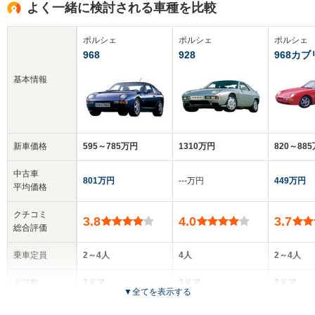
よく一緒に検討される車種を比較
ポルシェ
ポルシェ
ポルシェ
968
928
968カ
基本情報
新車価格
595～785万円
1310万円
820～88
中古車
801万円
‐‐‐万円
449万円
平均価格
クチコミ
3.8
4.0
3.7
総合評価
乗車定員
2～4人
4人
2～4人
ドア数
3ドア
3ドア
2ドア
▼
全てを表示する