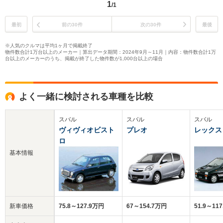
1
/1
最初
前の30件
次の30件
最後
※人気のクルマは平均1ヶ月で掲載終了
物件数合計1万台以上のメーカー｜算出データ期間：2024年9月～11月｜内容：物件数合計1万
台以上のメーカーのうち、掲載が終了した物件数が1,000台以上の場合
よく一緒に検討される車種を比較
スバル
スバル
スバル
ヴィヴィオビスト
プレオ
レックス
ロ
基本情報
新車価格
75.8～127.9万円
67～154.7万円
51.9～11