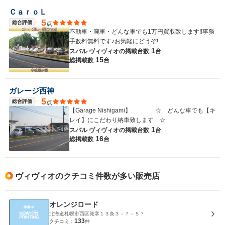
ＣａｒｏＬ
5
総合評価
点
不動車・廃車・どんな車でも1万円買取致します!!事務
手数料無料です♪お気軽にどうぞ!
1
スバル ヴィヴィオの
掲載台数
台
15
総掲載数
台
ガレージ西神
5
総合評価
点
【Garage Nishigami】 ☆ どんな車でも【キ
レイ】にこだわり納車致します ☆
1
スバル ヴィヴィオの
掲載台数
台
16
総掲載数
台
ヴィヴィオのクチコミ件数が多い販売店
オレンジロード
北海道札幌市西区発寒１３条３－７－５７
133
クチコミ：
件