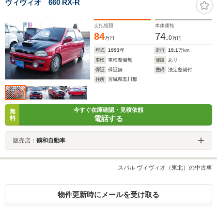
ヴィヴィオ 660 RX-R
支払総額
本体価格
84
74.
0
万円
万円
年式
1993
年
走行
19.1
万km
車検
車検整備無
修復
あり
保証
保証無
整備
法定整備付
住所
宮城県黒川郡
今すぐ在庫確認・見積依頼
無
電話する
料
販売店：
鶴和自動車
スバル ヴィヴィオ（東北）の中古車
物件更新時にメールを受け取る