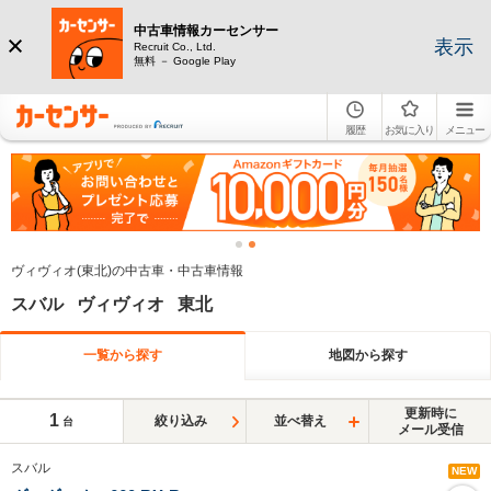
中古車情報カーセンサー
表示
Recruit Co., Ltd.
無料 － Google Play
履歴
お気に入り
メニュー
ヴィヴィオ(東北)の中古車・中古車情報
スバル ヴィヴィオ 東北
一覧から探す
地図から探す
更新時に
1
絞り込み
並べ替え
台
メール受信
スバル
NEW