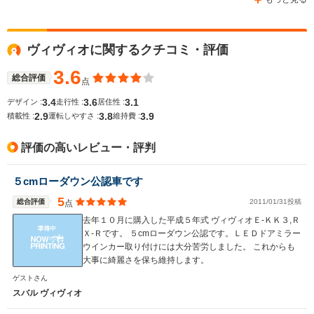
ヴィヴィオに関するクチコミ・評価
WLTCモード
-
-
-
燃費
3.6
総合評価
点
3.4
3.6
3.1
デザイン :
走行性 :
居住性 :
2.9
3.8
3.9
積載性 :
運転しやすさ :
維持費 :
排気量
658cc
658cc
547～658
評価の高いレビュー・評判
駆動方式
FF、4WD
FF、4WD
FF、4WD
５cmローダウン公認車です
5
総合評価
2011/01/31投稿
点
去年１０月に購入した平成５年式 ヴィヴィオＥ-ＫＫ３,Ｒ
Ｘ-Ｒです。 ５cmローダウン公認です。ＬＥＤドアミラー
ウインカー取り付けには大分苦労しました。 これからも
大事に綺麗さを保ち維持します。
ゲストさん
スバル ヴィヴィオ