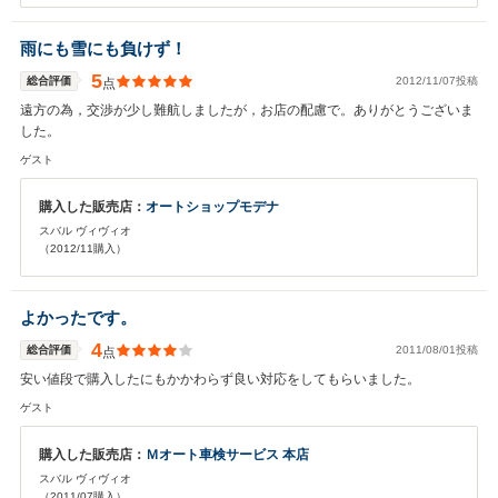
雨にも雪にも負けず！
5
総合評価
2012/11/07投稿
点
遠方の為，交渉が少し難航しましたが，お店の配慮で。ありがとうございま
した。
ゲスト
購入した販売店：
オートショップモデナ
スバル ヴィヴィオ
（2012/11購入）
よかったです。
4
総合評価
2011/08/01投稿
点
安い値段で購入したにもかかわらず良い対応をしてもらいました。
ゲスト
購入した販売店：
Ｍオート車検サービス 本店
スバル ヴィヴィオ
（2011/07購入）