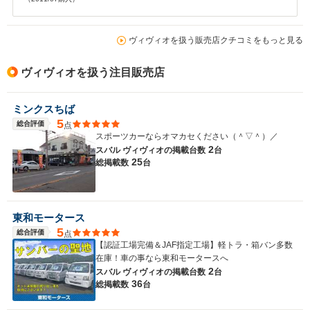
ヴィヴィオを扱う販売店クチコミをもっと見る
ヴィヴィオを扱う注目販売店
ミンクスちば
5
総合評価
点
スポーツカーならオマカセください（＾▽＾）／
2
スバル ヴィヴィオの
掲載台数
台
25
総掲載数
台
東和モータース
5
総合評価
点
【認証工場完備＆JAF指定工場】軽トラ・箱バン多数
在庫！車の事なら東和モータースへ
2
スバル ヴィヴィオの
掲載台数
台
36
総掲載数
台