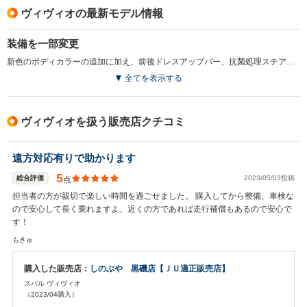
ヴィヴィオの最新モデル情報
装備を一部変更
新色のボディカラーの追加に加え、前後ドレスアップバー、抗菌処理ステアリングホイール、集中ドアロック、キーレスエントリーなどを採用。同時にスーパーチャージャーエンジンや専用チューンのサスなどを装備したGX-SSが追加された。(1997.9)
全てを表示する
ヴィヴィオを扱う販売店クチコミ
遠方対応有りで助かります
5
総合評価
2023/05/03投稿
点
担当者の方が親切で楽しい時間を過ごせました。 購入してから整備、車検な
ので安心して長く乗れますよ、近くの方であれば走行補償もあるので安心で
す！
もきゅ
購入した販売店：
しのぶや 黒磯店【ＪＵ適正販売店】
スバル ヴィヴィオ
（2023/04購入）