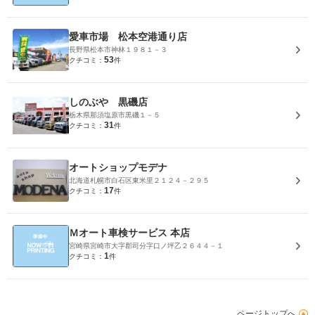
愛車市場 松本空港通り店
長野県松本市神林１９８１－３
53
クチコミ：
件
しのぶや 黒磯店
栃木県那須塩原市黒磯１－５
31
クチコミ：
件
オートショップモデナ
北海道札幌市白石区東米里２１２４－２９５
17
クチコミ：
件
Ｍオート車検サービス 本店
宮崎県宮崎市大字郡司分字口ノ坪乙２６４４－１
1
クチコミ：
件
ページトップへ