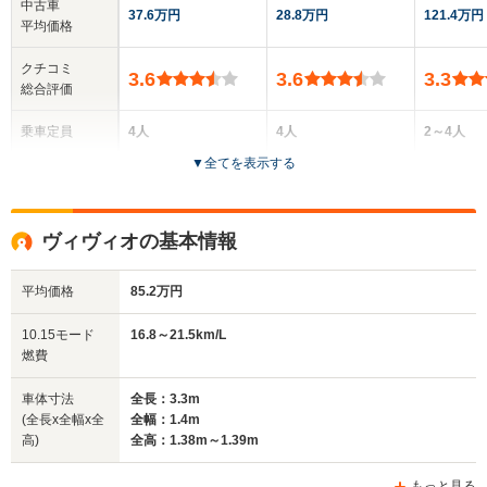
中古車
37.6万円
28.8万円
121.4万円
平均価格
クチコミ
3.6
3.6
3.3
総合評価
乗車定員
4人
4人
2～4人
▼
全てを表示する
ドア数
3～5ドア
3～5ドア
3～5ドア
全高
全高
全高
ヴィヴィオの基本情報
1.38m～1.39m
1.53m～1.54m
1.41m
平均価格
85.2万円
全幅
全幅
全
10.15モード
16.8～21.5km/L
サイズ
1.4m
1.48m
1
燃費
全長
全長
(全長x全幅x全高)
3.3m
3.4m
3.2m
車体寸法
全長：3.3m
(全長x全幅x全
全幅：1.4m
高)
全高：1.38m～1.39m
ホイールベース
ホイールベース
ホイー
-m
-m
もっと見る