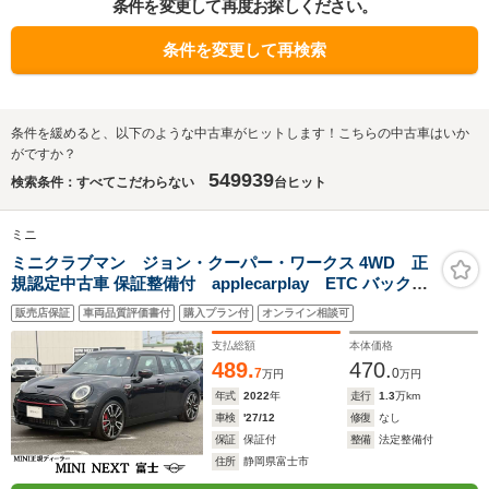
条件を変更して再度お探しください。
条件を変更して再検索
条件を緩めると、以下のような中古車がヒットします！こちらの中古車はいか
がですか？
549939
検索条件：すべてこだわらない
台ヒット
ミニ
ミニクラブマン ジョン・クーパー・ワークス 4WD 正
規認定中古車 保証整備付 applecarplay ETC バックカ
メラ 衝突軽減ブレーキ アイドリングストップ 障害物ソナ
販売店保証
車両品質評価書付
購入プラン付
オンライン相談可
ー アクティブクルコン LEDライト 純正ホイール
支払総額
本体価格
489.
470.
7
0
万円
万円
年式
2022
年
走行
1.3
万km
車検
'27/12
修復
なし
保証
保証付
整備
法定整備付
住所
静岡県富士市