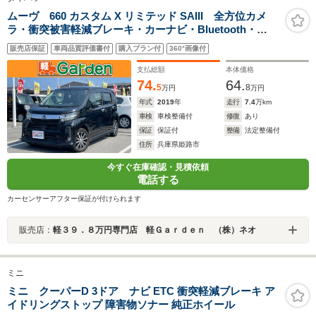
ムーヴ 660 カスタム X リミテッド SAIII 全方位カメ
ラ・衝突被害軽減ブレーキ・カーナビ・Bluetooth・
ETC・禁煙車・フルセグTV・CD/DVD再生・スマートキ
販売店保証
車両品質評価書付
購入プラン付
360°画像付
ー&プッシュスタート・ベンチシート・ルームクリーニン
グ
支払総額
本体価格
74.
64.
5
8
万円
万円
年式
2019
年
走行
7.4
万km
車検
車検整備付
修復
あり
保証
保証付
整備
法定整備付
住所
兵庫県姫路市
今すぐ在庫確認・見積依頼
電話する
カーセンサーアフター保証が付けられます
販売店：
軽３９．８万円専門店 軽Ｇａｒｄｅｎ （株）ネオ
ミニ
ミニ クーパーD 3ドア ナビ ETC 衝突軽減ブレーキ ア
イドリングストップ 障害物ソナー 純正ホイール