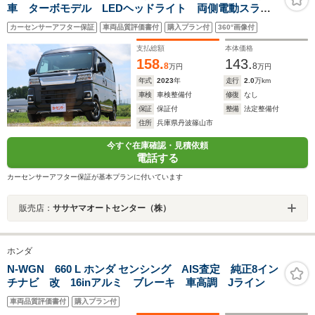
車 ターボモデル LEDヘッドライト 両側電動スライ
ドドア 純正ナビ Bluetooth Bカメラ ETC2.0
カーセンサーアフター保証
車両品質評価書付
購入プラン付
360°画像付
支払総額
本体価格
158.
143.
8
8
万円
万円
年式
2023
年
走行
2.0
万km
車検
車検整備付
修復
なし
保証
保証付
整備
法定整備付
住所
兵庫県丹波篠山市
今すぐ在庫確認・見積依頼
電話する
カーセンサーアフター保証が基本プランに付いています
販売店：
ササヤマオートセンター（株）
ホンダ
N-WGN 660 L ホンダ センシング AIS査定 純正8イン
チナビ 改 16inアルミ ブレーキ 車高調 Jライン
車両品質評価書付
購入プラン付