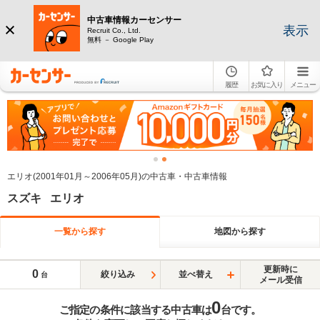
中古車情報カーセンサー
表示
Recruit Co., Ltd.
無料 － Google Play
履歴
お気に入り
メニュー
エリオ(2001年01月～2006年05月)の中古車・中古車情報
スズキ エリオ
一覧から探す
地図から探す
更新時に
0
絞り込み
並べ替え
台
メール受信
0
ご指定の条件に該当する中古車は
台です。