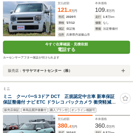
支払総額
本体価格
121.
109.
8
8
万円
万円
年式
2020
年
走行
1.9
万km
車検
'27/12
修復
なし
保証
保証無
整備
法定整備付
住所
兵庫県丹波篠山市
今すぐ在庫確認・見積依頼
電話する
カーセンサーアフター保証が付けられます
販売店：
ササヤマオートセンター（株）
ミニ
ミニ クーパーS 3ドア DCT 正規認定中古車 新車保証
保証整備付 ナビ ETC ドラレコ バックカメラ 衝突軽減ブ
レーキ アイドリングストップ 障害物ソナー 車線キープ A
販売店保証
車両品質評価書付
購入プラン付
オンライン相談可
クルコン
支払総額
本体価格
380.
360.
4
0
万円
万円
年式
2024
年
走行
0.5
万km