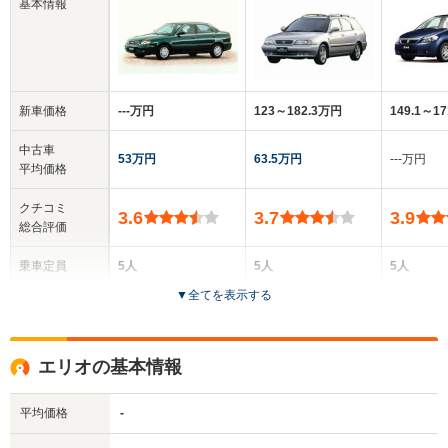
基本情報
新車価格
‐‐‐万円
123～182.3万円
149.1～1
中古車
53万円
63.5万円
‐‐‐万円
平均価格
クチコミ
3.6
3.7
3.9
総合評価
乗車定員
5人
5人
5人
▼
全てを表示する
ドア数
4ドア
5ドア
4ドア
全高
全高
全
エリオの基本情報
1.39m
1.46m
1.
平均価格
-
全幅
全幅
全