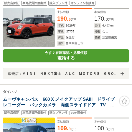
販売店保証
車両品質評価書付
購入プラン付
オンライン相談可
支払総額
本体価格
190.
170.
6
0
万円
万円
年式
2020
年
走行
4.4
万km
車検
'27/05
修復
なし
保証
保証付
整備
法定整備無
住所
静岡県富士市
今すぐ在庫確認・見積依頼
電話する
販売店：
ＭＩＮＩ ＮＥＸＴ富士 ＡＬＣ ＭＯＴＯＲＳ ＧＲＯＵＰ
ダイハツ
ムーヴキャンバス 660 X メイクアップ SAIII ドライブ
レコーダー バックカメラ 両側スライドドア TV ク
リアランスソナー 衝突被害軽減システム オートマチ
販売店保証
車両品質評価書付
購入プラン付
360°画像付
ックハイビーム スマートキー アイドリングストッ
プ 電動格納ミラー CVT ベンチシート
支払総額
本体価格
109.
100.
9
3
万円
万円