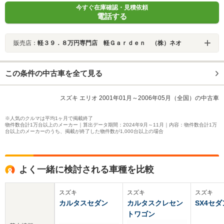
今すぐ在庫確認・見積依頼
電話する
販売店：
軽３９．８万円専門店 軽Ｇａｒｄｅｎ （株）ネオ
この条件の中古車を全て見る
スズキ エリオ 2001年01月～2006年05月（全国）の中古車
※人気のクルマは平均1ヶ月で掲載終了
物件数合計1万台以上のメーカー｜算出データ期間：2024年9月～11月｜内容：物件数合計1万
台以上のメーカーのうち、掲載が終了した物件数が1,000台以上の場合
よく一緒に検討される車種を比較
スズキ
スズキ
スズキ
カルタスセダン
カルタスクレセン
SX4セダ
トワゴン