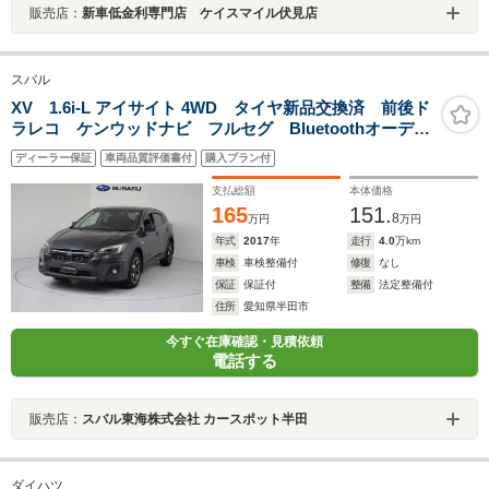
販売店：
新車低金利専門店 ケイスマイル伏見店
スバル
XV 1.6i-L アイサイト 4WD タイヤ新品交換済 前後ド
ラレコ ケンウッドナビ フルセグ Bluetoothオーディ
オ USB バックカメラ ETC2.0 ハイビームアシス
ディーラー保証
車両品質評価書付
購入プラン付
ト リヤビークルディテクション LEDヘッドライト
支払総額
本体価格
165
151.
8
万円
万円
年式
2017
年
走行
4.0
万km
車検
車検整備付
修復
なし
保証
保証付
整備
法定整備付
住所
愛知県半田市
今すぐ在庫確認・見積依頼
電話する
販売店：
スバル東海株式会社 カースポット半田
ダイハツ