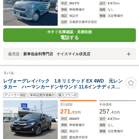
年式
2017
年
走行
5.0
万km
車検
車検整備付
修復
なし
保証
保証付
整備
法定整備付
住所
京都府京都市伏見区
今すぐ在庫確認・見積依頼
電話する
販売店：
新車低金利専門店 ケイスマイル伏見店
スバル
レヴォーグレイバック 1.8 リミテッド EX 4WD 元レン
タカー ハーマンカードンサウンド 11.6インチディスプ
レイ フルセグ Bluetoothオーディオ フロントカメ
ディーラー保証
車両品質評価書付
購入プラン付
ラ サイドカメラ バックカメラ 全周囲カメラ 電動
リヤゲート シートヒーター
支払総額
本体価格
271.
257.
9
4
万円
万円
年式
2024
年
走行
4.0
万km
車検
車検整備付
修復
なし
保証
保証付
整備
法定整備付
住所
愛知県半田市