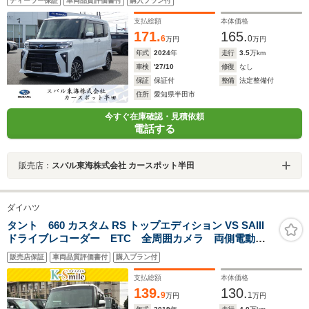
ディーラー保証
車両品質評価書付
購入プラン付
ラ ETC 障害物センサー 両側電動スライド シート
ヒーター
支払総額
本体価格
171.
165.
6
0
万円
万円
年式
2024
年
走行
3.5
万km
車検
'27/10
修復
なし
保証
保証付
整備
法定整備付
住所
愛知県半田市
今すぐ在庫確認・見積依頼
電話する
販売店：
スバル東海株式会社 カースポット半田
ダイハツ
タント 660 カスタム RS トップエディション VS SAIII
ドライブレコーダー ETC 全周囲カメラ 両側電動ス
ライドドア TV 衝突被害軽減システム オートマチッ
販売店保証
車両品質評価書付
購入プラン付
クハイビーム オートライト LEDヘッドランプ アイ
ドリングストップ スマートキー
支払総額
本体価格
139.
130.
9
1
万円
万円