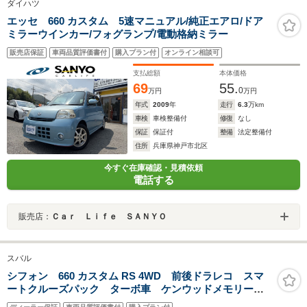
ダイハツ
エッセ 660 カスタム 5速マニュアル/純正エアロ/ドア
ミラーウインカー/フォグランプ/電動格納ミラー
販売店保証
車両品質評価書付
購入プラン付
オンライン相談可
支払総額
本体価格
69
55.
0
万円
万円
年式
2009
年
走行
6.3
万km
車検
車検整備付
修復
なし
保証
保証付
整備
法定整備付
住所
兵庫県神戸市北区
今すぐ在庫確認・見積依頼
電話する
販売店：
Ｃａｒ Ｌｉｆｅ ＳＡＮＹＯ
スバル
シフォン 660 カスタム RS 4WD 前後ドラレコ スマ
ートクルーズパック ターボ車 ケンウッドメモリーナ
ビ フルセグ Bluetoothオーディオ USB バックカメ