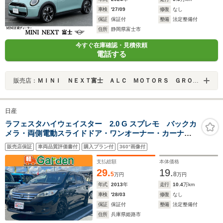
車検
'27/09
修復
なし
保証
保証付
整備
法定整備付
住所
静岡県富士市
今すぐ在庫確認・見積依頼
電話する
販売店：
ＭＩＮＩ ＮＥＸＴ富士 ＡＬＣ ＭＯＴＯＲＳ ＧＲＯＵＰ
日産
ラフェスタハイウェイスター 2.0 G スプレモ バックカ
メラ・両側電動スライドドア・ワンオーナー・カーナ
ビ・Bluetooth・フルセグTV・CD/DVD再生・下取直売・
販売店保証
車両品質評価書付
購入プラン付
360°画像付
アイドリングストップ・3列シート・ベンチシート・ルー
ムクリーニング!
支払総額
本体価格
29.
19.
5
8
万円
万円
年式
2013
年
走行
10.4
万km
車検
'28/03
修復
なし
保証
保証付
整備
法定整備付
住所
兵庫県姫路市