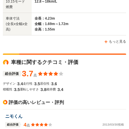
10.15モード
12.8～18km/L
サイズ
1.69m
1.69m
1.
燃費
全長
全長
(全長x全幅x全高)
4.23m
4.35m～4.43m
4.
車体寸法
全長：4.23m
(全長x全幅x全
全幅：1.69m～1.72m
高)
全高：1.55m
ホイールベース
ホイールベース
ホイー
-m
-m
もっと見る
車種に関するクチコミ・評価
WLTCモード
-
-
-
燃費
3.7
総合評価
点
3.4
3.5
3.6
デザイン :
走行性 :
居住性 :
3.5
3.8
3.4
積載性 :
運転しやすさ :
維持費 :
排気量
1493～1590cc
1493～1839cc
1490cc
評価の高いレビュー・評判
駆動方式
FF、4WD
FF、4WD
FF
ニモくん
4
総合評価
2013/03/30投稿
点