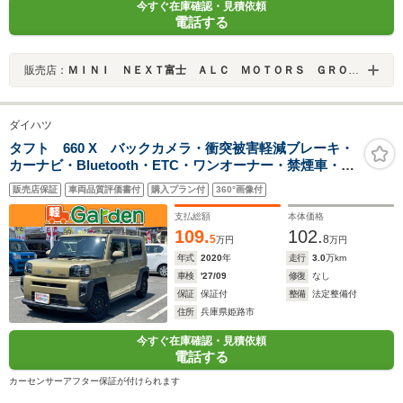
今すぐ在庫確認・見積依頼
電話する
販売店：
ＭＩＮＩ ＮＥＸＴ富士 ＡＬＣ ＭＯＴＯＲＳ ＧＲＯＵＰ
ダイハツ
タフト 660 X バックカメラ・衝突被害軽減ブレーキ・
カーナビ・Bluetooth・ETC・ワンオーナー・禁煙車・フ
ルセグTV・CD/DVD再生・スマートキー&プッシュスター
販売店保証
車両品質評価書付
購入プラン付
360°画像付
ト・ベンチシート・ルームクリーニング
支払総額
本体価格
109.
102.
5
8
万円
万円
年式
2020
年
走行
3.0
万km
車検
'27/09
修復
なし
保証
保証付
整備
法定整備付
住所
兵庫県姫路市
今すぐ在庫確認・見積依頼
電話する
カーセンサーアフター保証が付けられます