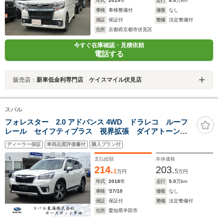
年式
2019
年
走行
4.0
万km
車検
車検整備付
修復
なし
保証
保証付
整備
法定整備付
住所
京都府京都市伏見区
今すぐ在庫確認・見積依頼
電話する
販売店：
新車低金利専門店 ケイスマイル伏見店
スバル
フォレスター 2.0 アドバンス 4WD ドラレコ ルーフ
レール セイフティプラス 視界拡張 ダイアトーンナ
ビ フルセグ Bluetoothオーディオ USB フロントカ
ディーラー保証
車両品質評価書付
購入プラン付
メラ サイドカメラ バックカメラ スマートリヤビュ
ーミラー ETC2.0
支払総額
本体価格
214.
203.
1
5
万円
万円
年式
2018
年
走行
5.0
万km
車検
'27/10
修復
なし
保証
保証付
整備
法定整備付
住所
愛知県半田市