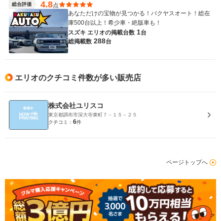
4.8
総合評価
点
あなただけの宝物が見つかる！バクヤスオート！総在
庫500台以上！希少車・絶版車も！
1
スズキ エリオの
掲載台数
台
288
総掲載数
台
エリオのクチコミ件数が多い販売店
株式会社ユリスコ
東京都調布市深大寺東町７－１５－２５
6
クチコミ：
件
ページトップへ