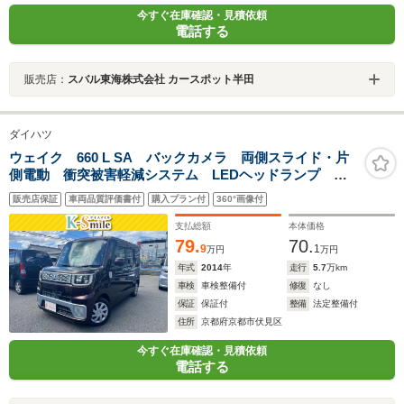
今すぐ在庫確認・見積依頼
電話する
販売店：
スバル東海株式会社 カースポット半田
ダイハツ
ウェイク 660 L SA バックカメラ 両側スライド・片
側電動 衝突被害軽減システム LEDヘッドランプ ス
マートキー アイドリングストップ 電動格納ミラー
販売店保証
車両品質評価書付
購入プラン付
360°画像付
ベンチシート CVT 盗難防止システム ABS CD
ESC
支払総額
本体価格
79.
70.
9
1
万円
万円
年式
2014
年
走行
5.7
万km
車検
車検整備付
修復
なし
保証
保証付
整備
法定整備付
住所
京都府京都市伏見区
今すぐ在庫確認・見積依頼
電話する