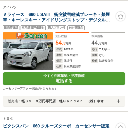
ダイハツ
ミライース 660 L SAIII 衝突被害軽減ブレーキ・禁煙
車・キーレスキー・アイドリングストップ・デジタルメ
ーター
販売店保証
車両品質評価書付
購入プラン付
360°画像付
支払総額
本体価格
54.
44.
5
8
万円
万円
年式
2021
年
走行
7.1
万km
車検
車検整備付
修復
なし
保証
保証付
整備
法定整備付
住所
兵庫県姫路市
今すぐ在庫確認・見積依頼
電話する
カーセンサーアフター保証が付けられます
販売店：
軽３９．８万円専門店 軽Ｇａｒｄｅｎ （株）ネオ
トヨタ
ピクシスバン 660 クルーズターボ カーセンサー認定