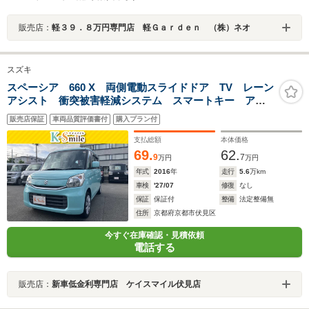
販売店：
軽３９．８万円専門店 軽Ｇａｒｄｅｎ （株）ネオ
スズキ
スペーシア 660 X 両側電動スライドドア TV レーン
アシスト 衝突被害軽減システム スマートキー アイ
ドリングストップ 電動格納ミラー シートヒーター
販売店保証
車両品質評価書付
購入プラン付
ベンチシート CVT 盗難防止システム ABS ESC
CD
支払総額
本体価格
69.
62.
9
7
万円
万円
年式
2016
年
走行
5.6
万km
車検
'27/07
修復
なし
保証
保証付
整備
法定整備無
住所
京都府京都市伏見区
今すぐ在庫確認・見積依頼
電話する
販売店：
新車低金利専門店 ケイスマイル伏見店