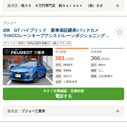
販売店：
軽３９．８万円専門店 軽Ｇａｒｄｅｎ （株）ネオ
プジョー
208 GT ハイブリッド 新車保証継承/バックカメ
ラ/ACC/レーンキープアシスト/レーンポジショニングア
シスト/ブラインドスポットモニター/LEDヘッドライト/フ
ディーラー保証
車両品質評価書付
購入プラン付
ロント・バックソナー/アップルカープレイ/アンドロイド
オート
支払総額
本体価格
383.
366.
1
0
万円
万円
年式
2026
年
走行
20
km
車検
'29/03
修復
なし
保証
保証付
整備
法定整備付
住所
三重県津市
今すぐ在庫確認・見積依頼
電話する
販売店：
プジョー三重津