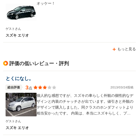
オッケー！
ゲストさん
スズキ エリオ
もっと見る
評価の低いレビュー・評判
とくになし。
3
総合評価
2013/03/24投稿
点
個人的な感想ですが、スズキの車らしく外観の個性的なデ
ザインと内装のチャッチさが出ています。値引きと外観の
デザインで購入しました。同クラスのホンダフィットより
相当安かったです。 内装は、本当にスズキらしく、プラ
スチック満載です。プラスチックのバリで指を切った事が
ゲストさん
あります。内装を気にするユーザーなら辞めたほうが良い
スズキ エリオ
車です。実際プラスチックのビビリ音が走行中に結構す
る。