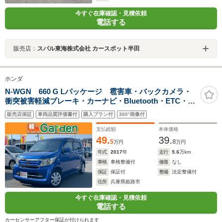
今すぐ在庫確認・見積依頼
電話する
販売店：
スバル東海株式会社 カースポット半田
ホンダ
N-WGN 660 G Lパッケージ 雹害車・バックカメラ・
衝突被害軽減ブレーキ・カーナビ・Bluetooth・ETC・
CD/DVD再生・スマートキー&プッシュスタート・ベンチ
販売店保証
車両品質評価書付
購入プラン付
360°画像付
シート・ルームクリーニング
支払総額
本体価格
49.
39.
5
8
万円
万円
年式
2017
年
走行
5.6
万km
車検
車検整備付
修復
なし
保証
保証付
整備
法定整備付
住所
兵庫県姫路市
今すぐ在庫確認・見積依頼
電話する
カーセンサーアフター保証が付けられます