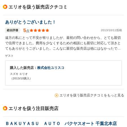
エリオを扱う販売店クチコミ
ありがとうございました！
5
総合評価
2013/10/11投稿
点
遠方の私にとって不安が有りましたが、最初の問い合わせから、とても親切
で信用できました。費用を少なくするための相談にも親切に対応して頂きと
てもありがとうございました。こんなに親切な販売店は他にはなかったで
す。無事に登録も終わりました。書類のOCRなども全て書き込みしていたの
ゲスト
で、あっさりナンバーを取得できました。皆様に参考になるといいなと思い
ます。最後に担当者のスタッフを始めすべてのスタッフ様に心より感謝致し
購入した販売店：
株式会社ユリスコ
ます。ありがとうございました。
スズキ エリオ
（2013/10購入）
エリオを扱う販売店クチコミをもっと見る
エリオを扱う注目販売店
ＢＡＫＵＹＡＳＵ ＡＵＴＯ バクヤスオート 千葉北本店