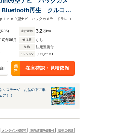
lpine9型ナビ バックカメ
uetooth再生 クルコ
 LEDヘッドライト
★ネクステージ夏トクフェア開催！８月８～１６日まで★禁煙車 ＭＴ車 Ａｌｐｉｎｅ９型ナビ バックカメラ ドラレコ ＥＴＣ デジタルインナーミラー
3.2
(R05)
万km
走行距離
R10)年06月
なし
修復歴
法定整備付
整備
C
フロア5MT
ミッション
無
在庫確認・見積依頼
追加
料
ネクステージ お盆の中古車
ェア！！
オンライン相談可
車両品質評価書付
販売店保証