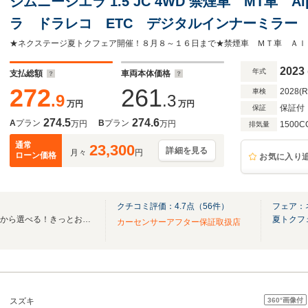
ジムニーシエラ 1.5 JC 4WD 禁煙車 MT車 A
ラ ドラレコ ETC デジタルインナーミラー Bl
ン セーフティサポート シートヒーター(前席)
2023
年式
支払総額
車両本体価格
272
261
2028(
車検
.9
.3
万円
万円
保証付
保証
274.5
274.6
A
プラン
B
プラン
万円
万円
1500C
排気量
通常
23,300
詳細を見る
月々
円
ローン価格
お気に入り
クチコミ評価：
4.7
点（
56
件）
フェア：
全国ネクステージ在庫30000台から選べる！きっとお気に入りの愛車が見つかります！
夏トクフ
カーセンサーアフター保証取扱店
360°
画像付
スズキ