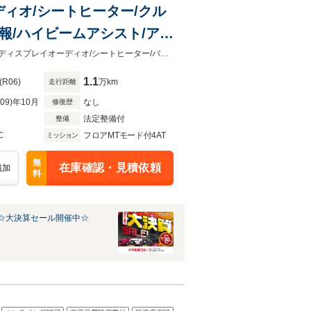
ーディオ/シートヒーター/クル
報/ハイビームアシスト/アイ
ト/LEDヘッドライト
☆全国販売可！遠方の方は総額が変わりますのでお問い合わせください☆４WD/ディスプレイオーディオ/シートヒーター/バックカメラ/LEDヘッドライト/衝突軽減ブレーキ
1.1
(R06)
万km
走行距離
R09)年10月
なし
修復歴
法定整備付
整備
C
フロアMTモード付4AT
ミッション
無
在庫確認・見積依頼
追加
料
☆大決算セール開催中☆