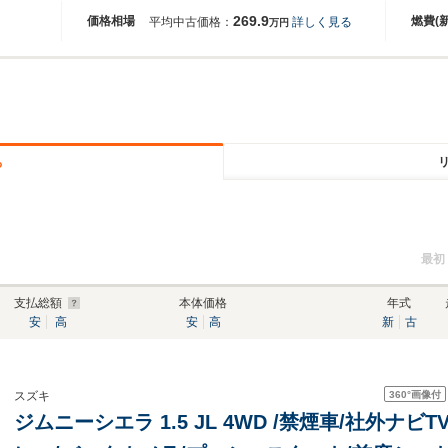
269.9
価格相場
燃費(
平均中古価格：
詳しく見る
万円
る
最初
支払総額
本体価格
年式
安
高
安
高
新
古
360°
画像付
スズキ
ジムニーシエラ 1.5 JL 4WD /禁煙車/社外ナビTV/