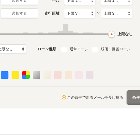
〜
年式
選択する
〜
走行距離
選択する
初代
月～2018年6月
1993年5月～1997年12月
ル
生産モデル
上限なし
ローン種類
通常ローン
残価・据置ローン
この条件で新着メールを受け取る
条