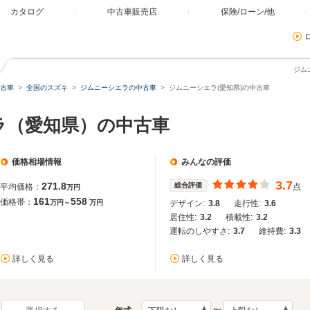
カタログ
中古車販売店
保険/ローン/他
ジム
古車
全国のスズキ
ジムニーシエラの中古車
ジムニーシエラ(愛知県)の中古車
ラ（愛知県）の中古車
価格相場情報
みんなの評価
3.7
271.8
総合評価
平均価格：
点
万円
161
558
価格帯：
万円～
万円
デザイン:
3.8
走行性:
3.6
居住性:
3.2
積載性:
3.2
運転のしやすさ:
3.7
維持費:
3.3
詳しく見る
詳しく見る