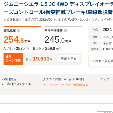
ジムニーシエラ 1.5 JC 4WD ディスプレイオ
ーズコントロール/衝突軽減ブレーキ/車線逸脱警
ドリングストップ/スマートキー/プッシュスター
2024
年式
支払総額
車両本体価格
254
245
2027(
車検
.8
.0
万円
万円
保証付
保証
257
259.8
A
プラン
B
プラン
万円
万円
1500C
排気量
通常
19,600
詳細を見る
月々
円
ローン価格
お気に入り
ＵＶ春日井店
クチコミ評価：
4.6
点（
502
件）
フェア：
ＵＶ 春日井店です！★
カーセンサーアフター保証取扱店