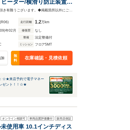
トヒーター/横滑り防止装置/
ャリア/純正ドアバイザー/オ
◆販売はご来場のお客様を優先させて頂きます。あらかじめご確認下さい。ご覧頂き有難うございます。◆掲載箇所以外にご希望の写真がございましたら、お気軽にお問い合わせ下さい！
1.2
(R06)
万km
走行距離
R09)年02月
なし
修復歴
法定整備付
整備
C
フロア5MT
ミッション
無
在庫確認・見積依頼
追加
料
：☆★来店予約で電子マネー
レゼント！！☆★
オンライン相談可
車両品質評価書付
販売店保証
デル未使用車 10.1インチディス