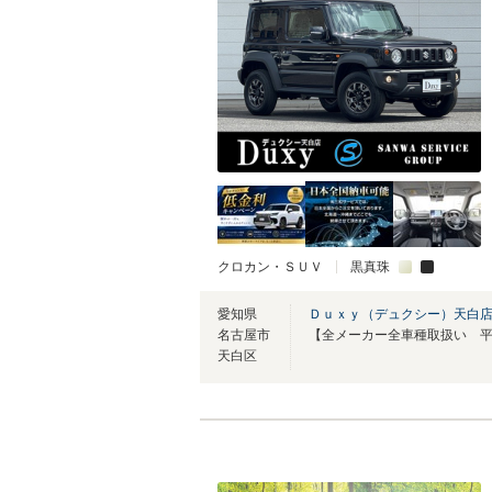
クロカン・ＳＵＶ
黒真珠
愛知県
Ｄｕｘｙ（デュクシー）天白
名古屋市
天白区