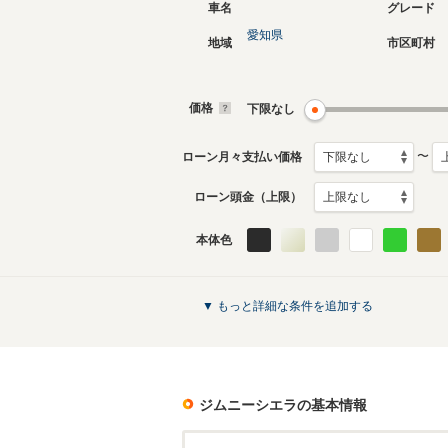
車名
グレード
愛知県
地域
市区町村
現行
2代目
2018年7月～生産中
2002年1
生産モデ
価格
下限なし
ジムニーシエラのカタログを見る
〜
ローン月々支払い価格
ローン頭金（上限）
本体色
▼ もっと詳細な条件を追加する
ジムニーシエラ
の基本情報