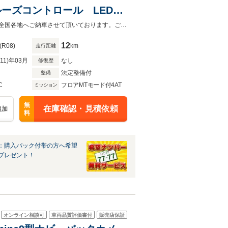
ーズコントロール LEDヘ
ポート スマートキー ブル
低金利ローン受付中♪頭金なしボーナスなしOK！最長120回支払までご利用可能!全国各地へご納車させて頂いております。ご自宅まで納車致しますのでお気軽にお問い合わせ下さい。
12
(R08)
km
走行距離
R11)年03月
なし
修復歴
法定整備付
整備
C
フロアMTモード付4AT
ミッション
無
在庫確認・見積依頼
追加
料
：購入パック付帯の方へ希望
プレゼント！
オンライン相談可
車両品質評価書付
販売店保証