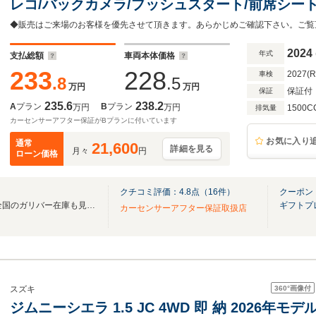
レコ/バックカメラ/プッシュスタート/前席シー
スズキセーフティサポート/先行車発進/ルーフキ
ートライト/ISOFIX
2024
年式
支払総額
車両本体価格
233
228
2027(
車検
.8
.5
万円
万円
保証付
保証
235.6
238.2
A
プラン
B
プラン
万円
万円
1500C
排気量
カーセンサーアフター保証がBプランに付いています
お気に入り
通常
21,600
詳細を見る
月々
円
ローン価格
クチコミ評価：
4.8
点（
16
件）
クーポン
無料電話は24時間ご案内！！全国のガリバー在庫も見たい方は一括照会が可能です！
ギフトプ
カーセンサーアフター保証取扱店
360°
画像付
スズキ
ジムニーシエラ 1.5 JC 4WD 即 納 2026年モ