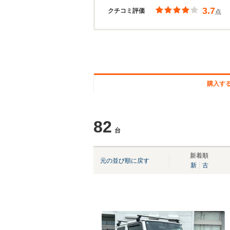
3.7
クチコミ評価
点
購入す
82
台
新着順
元の並び順に戻す
新
古