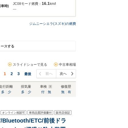
16.1
JC08モード燃費：
km/l
新車時)
---
ジムニーシエラ(スズキ)の燃費
リースする
スライドショーで見る
中古車相場
1
2
3
前へ
次へ
最後
走行距離
排気量
車検
修復歴
多
少
多
少
付
無
無
有
オンライン相談可
車両品質評価書付
販売店保証
Bluetooth/ETC/前後ドラ