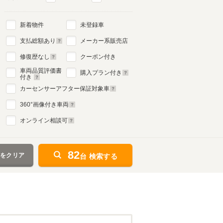
新着物件
未登録車
支払総額あり
メーカー系販売店
修復歴なし
クーポン付き
車両品質評価書
購入プラン付き
付き
カーセンサーアフター保証対象車
360
°画像付き車両
オンライン相談可
82
件をクリア
台 検索する