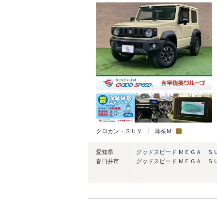
クロカン・ＳＵＶ
薄茶Ｍ
愛知県
グッドスピード ＭＥＧＡ Ｓ
春日井市
グッドスピード ＭＥＧＡ Ｓ