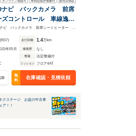
オンライン相談可
車両品質評価書付
販売店保証
型SDナビ バックカメラ 前席
ーズコントロール 車線逸脱
 オートライト LEDヘッ
★ネクステージ夏トクフェア開催！８月８～１６日まで★禁煙車 純正９型ＳＤナビ バックカメラ 前席シートヒーター 衝突被害軽減システム
1.4
(R07)
万km
走行距離
R10)年05月
なし
修復歴
法定整備付
整備
C
フロア4AT
ミッション
無
在庫確認・見積依頼
追加
料
ネクステージ お盆の中古車
ェア！！