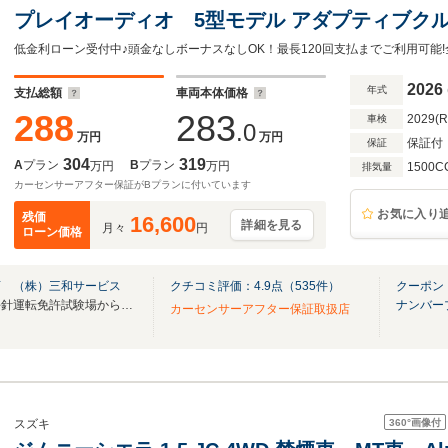
プレイオーディオ 5型モデル アダプティブクル
ッドランプ シートヒーター スズキセーフティサ
ーイッシュブラック
2026
年式
支払総額
車両本体価格
288
283
2029(
車検
.0
万円
万円
保証付
保証
304
319
A
プラン
B
プラン
万円
万円
1500C
排気量
カーセンサーアフター保証がBプランに付いています
お気に入り
残価
16,600
詳細を見る
月々
円
ローン価格
店 （株）三和サービス
クチコミ評価：
4.9
点（
535
件）
クーポン
【全メーカー全車種取扱い 平針運転免許試験場から5分！】
ナンバー
カーセンサーアフター保証取扱店
360°
画像付
スズキ