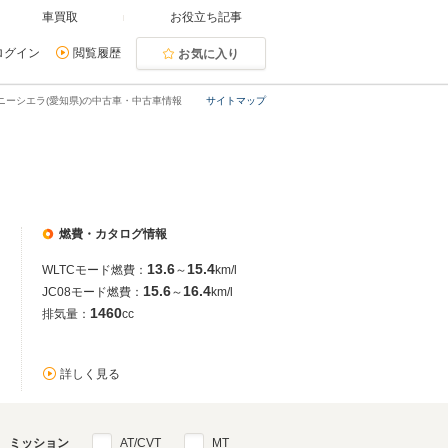
車買取
お役立ち記事
ログイン
閲覧履歴
お気に入り
ニーシエラ(愛知県)の中古車・中古車情報
サイトマップ
燃費・カタログ情報
13.6
15.4
WLTCモード燃費：
～
km/l
15.6
16.4
JC08モード燃費：
～
km/l
1460
排気量：
cc
詳しく見る
ミッション
AT/CVT
MT