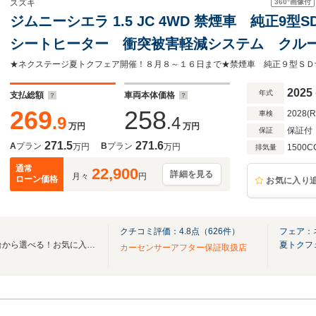
360°
画像付
スズキ
ジムニーシエラ 1.5 JC 4WD 禁煙車 純正9
シートヒーター 衝突被害軽減システム クル
警報 コーナーセンサー ETC オートエアコン
ドライト
2025
年式
支払総額
車両本体価格
269
258
2028(
車検
.9
.4
万円
万円
保証付
保証
271.5
271.6
A
プラン
B
プラン
万円
万円
1500C
排気量
通常
22,900
詳細を見る
月々
円
ローン価格
お気に入り
クチコミ評価：
4.8
点（
626
件）
フェア：
全国のグループ総在庫30,000台から選べる！お気に入りの愛車がきっと見つかります！
夏トクフ
カーセンサーアフター保証取扱店