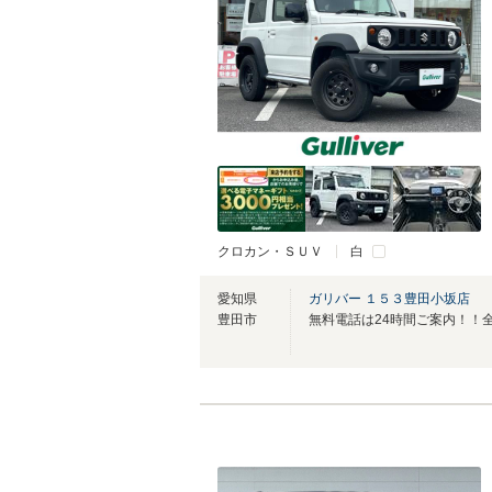
クロカン・ＳＵＶ
白
愛知県
ガリバー １５３豊田小坂店
豊田市