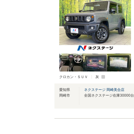
クロカン・ＳＵＶ
灰
愛知県
ネクステージ 岡崎美合店
岡崎市